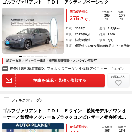
ゴルフヴァリアント ＴＤＩ アクティブベーシック
支払総額
(税込)
本体価格
諸費用
265
10.7
275.
7
万円
万円
万円
年式
2024年
走行
2.4万km
車検
2027年6月
排気
2000cc
整備
法定整備付
修復
なし
保証
保証付 (2028(令和10)年6月まで・走行無制
認定中古車
ディーラー保証
車両状態評価書
オンライン商談可
神奈川県相模原市南区
フォルクスワーゲン相模原アベニュー ウエインズインポート横浜（株）
お気に入り
在庫を確認・見積り依頼する
フォルクスワーゲン
ゴルフヴァリアント ＴＤＩ Ｒライン 後期モデル／ワンオ
ーナー／禁煙車／グレー＆ブラックコンビレザー／衝突軽減ブ
レーキ／ＡＣＣ／Ｃａｒｐｌａｙ／ＡｎｄｒｏｉｄＡｕｔｏ／
支払総額
(税込)
本体価格
諸費用
ナビ／全周囲カメラ／パワーテールゲート／シートヒーター／
395
15.6