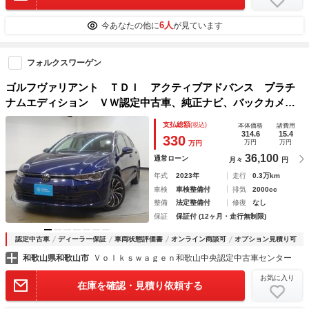
6人
今あなたの他に
が見ています
フォルクスワーゲン
ゴルフヴァリアント ＴＤＩ アクティブアドバンス プラチ
ナムエディション ＶＷ認定中古車、純正ナビ、バックカメ
ラ、スペアキー、ブラインドスポットモニター、ヘッドアップ
支払総額
(税込)
本体価格
諸費用
ディスプレイ、クリアランスソナー、ＥＴＣ２．０、純正アル
314.6
15.4
330
万円
万円
万円
ミホイール、ＬＥＤヘッドライト
36,100
通常ローン
月々
円
年式
2023年
走行
0.3万km
車検
車検整備付
排気
2000cc
整備
法定整備付
修復
なし
保証
保証付 (12ヶ月・走行無制限)
認定中古車
ディーラー保証
車両状態評価書
オンライン商談可
オプション見積り可
和歌山県和歌山市
Ｖｏｌｋｓｗａｇｅｎ和歌山中央認定中古車センター
お気に入り
在庫を確認・見積り依頼する