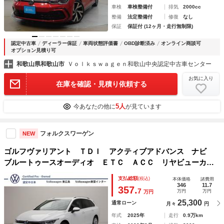
車検
車検整備付
排気
2000cc
整備
法定整備付
修復
なし
保証
保証付 (12ヶ月・走行無制限)
認定中古車
ディーラー保証
車両状態評価書
OBD診断済み
オンライン商談可
オプション見積り可
和歌山県和歌山市
Ｖｏｌｋｓｗａｇｅｎ和歌山中央認定中古車センター
お気に入り
在庫を確認・見積り依頼する
5人
今あなたの他に
が見ています
フォルクスワーゲン
NEW
ゴルフヴァリアント ＴＤＩ アクティブアドバンス ナビ
ブルートゥースオーディオ ＥＴＣ ＡＣＣ リヤビューカメ
ラ 障害物センサー デジタルメーター パワーテールゲー
支払総額
(税込)
本体価格
諸費用
ト シートヒーター ＩＱ．ライト ３ゾーンフルオートエア
346
11.7
357.
7
万円
万円
万円
コン 認定中古車
25,300
通常ローン
月々
円
年式
2025年
走行
0.9万km