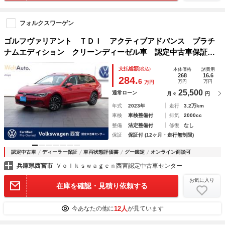
フォルクスワーゲン
ゴルフヴァリアント ＴＤＩ アクティブアドバンス プラチ
ナムエディション クリーンディーゼル車 認定中古車保証１
年付き 衝突軽減ブレーキ ＩＱライト トラベルアシスト
支払総額
(税込)
本体価格
諸費用
ヘッドアップディスプレイ サイドアシスト リアトラフィッ
268
16.6
284.
6
万円
万円
万円
クアラート シートヒーター ステアリングヒーター
25,500
通常ローン
月々
円
年式
2023年
走行
3.2万km
車検
車検整備付
排気
2000cc
整備
法定整備付
修復
なし
保証
保証付 (12ヶ月・走行無制限)
認定中古車
ディーラー保証
車両状態評価書
グー鑑定
オンライン商談可
兵庫県西宮市
Ｖｏｌｋｓｗａｇｅｎ西宮認定中古車センター
お気に入り
在庫を確認・見積り依頼する
12人
今あなたの他に
が見ています