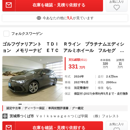
お気に入り
在庫を確認・見積り依頼する
9人
今あなたの他に
が見ています
フォルクスワーゲン
ゴルフヴァリアント ＴＤＩ Ｒライン プラチナムエディシ
ョン メモリーナビ ＥＴＣ アルミホイール フルセグ オ
ートクルーズコントロール スマートキー 盗難防止システ
支払総額
(税込)
本体価格
諸費用
ム 横滑り防止装置 記録簿 ワンオーナー エアバッグ エ
320
11
331
万円
万円
万円
アコン パワーステアリング
年式
2024年
走行
2.6万km
車検
2027年5月
排気
2000cc
整備
法定整備付
修復
なし
保証
保証付 (2027(令和9)年5月まで・走行無制
認定中古車
ディーラー保証
車両状態評価書
グー鑑定
茨城県つくば市
Ｖｏｌｋｓｗａｇｅｎつくば学園 （株）フォレスト
お気に入り
在庫を確認・見積り依頼する