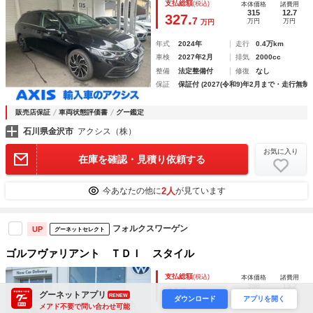
支払総額
(税込)
本体価格
諸費用
モニター ヘッドアップディスプレイ ＥＴＣ 純正スマート
315
12.7
327.
7
万円
万円
万円
キー２個 純正フロアマット
年式
2024年
走行
0.4万km
車検
2027年2月
排気
2000cc
整備
法定整備付
修復
なし
保証
保証付 (2027(令和9)年2月まで・走行無制
販売店保証
車両状態評価書
グー鑑定
石川県金沢市
アクシス（株）
お気に入り
在庫を確認・見積り依頼する
2人
今あなたの他に
が見ています
フォルクスワーゲン
UP
グーネットセレクト
ゴルフヴァリアント ＴＤＩ スタイル
支払総額
(税込)
本体価格
諸費用
398
13.2
411.
2
グーネットアプリ
万円
万円
万円
RENEW
ダウンロード
アプリを開く
メアド不要で問い合わせ可能