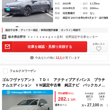
年式
2023年
走行
3.1万km
車検
2026年9月
排気
2000cc
整備
法定整備付
修復
なし
保証
保証付 (2027(令和9)年9月まで・走行無制
認定中古車
ディーラー保証
車両状態評価書
オンライン商談可
栃木県佐野市
Ｖｏｌｋｓｗａｇｅｎ足利 佐野認定中古車センター
お気に入り
在庫を確認・見積り依頼する
12人
今あなたの他に
が見ています
フォルクスワーゲン
ゴルフヴァリアント ＴＤＩ アクティブアドバンス プラチ
ナムエディション ＶＷ認定中古車 純正ナビ バックカメ
ラ ブラインドスポットモニター Ｂｌｕｅｔｏｏｔｈ デジ
支払総額
(税込)
本体価格
諸費用
タルメーター ＬＥＤヘッドライト ＥＴＣ２．０ クルーズ
267.3
14.8
282.
1
万円
万円
万円
コントロール スペアキー 純正アルミホイール
27,100
通常ローン
月々
円