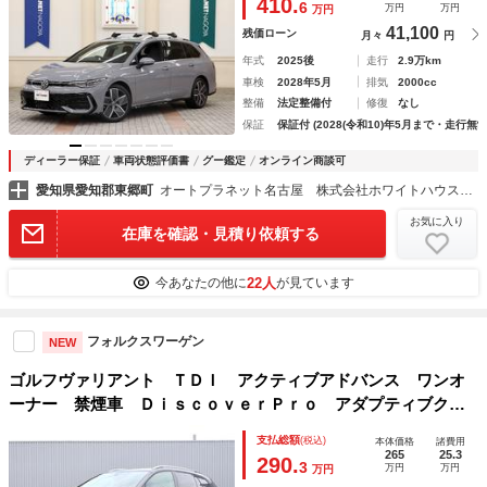
410.
6
万円
万円
万円
パワーシート／
41,100
残価ローン
月々
円
年式
2025後
走行
2.9万km
車検
2028年5月
排気
2000cc
整備
法定整備付
修復
なし
保証
保証付 (2028(令和10)年5月まで・走行無制
ディーラー保証
車両状態評価書
グー鑑定
オンライン商談可
愛知県愛知郡東郷町
オートプラネット名古屋 株式会社ホワイトハウス正規ディーラーグループ
お気に入り
在庫を確認・見積り依頼する
22人
今あなたの他に
が見ています
フォルクスワーゲン
NEW
ゴルフヴァリアント ＴＤＩ アクティブアドバンス ワンオ
ーナー 禁煙車 ＤｉｓｃｏｖｅｒＰｒｏ アダプティブクル
ーズコントロール レーンキープアシストシステム ＬＥＤマ
支払総額
(税込)
本体価格
諸費用
トリックスヘッドライトＩＱ．ＬＩＧＨＴ
265
25.3
290.
3
万円
万円
万円