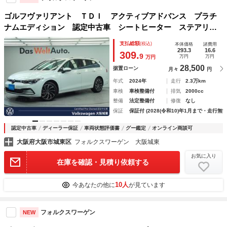
ゴルフヴァリアント ＴＤＩ アクティブアドバンス プラチ
ナムエディション 認定中古車 シートヒーター ステアリン
グヒーター 純正ナビ デジタルメーター 障害物センサー
支払総額
(税込)
本体価格
諸費用
衝突軽減ブレーキ ヘッドアップディスプレイ 後側方車両接
293.3
16.6
309.
9
万円
万円
万円
近警報 ＩＱヘッドライト ＣａｒＰｌａｙ
28,500
据置ローン
月々
円
年式
2024年
走行
2.3万km
車検
車検整備付
排気
2000cc
整備
法定整備付
修復
なし
保証
保証付 (2028(令和10)年1月まで・走行無制
認定中古車
ディーラー保証
車両状態評価書
グー鑑定
オンライン商談可
大阪府大阪市城東区
フォルクスワーゲン 大阪城東
お気に入り
在庫を確認・見積り依頼する
10人
今あなたの他に
が見ています
フォルクスワーゲン
NEW