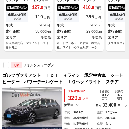
リアント ＴＳＩ コンフォート
リアント ＴＤＩ Ｒライン 後
リアント ＴＳ
ライン マイスター 特別仕様
期モデル／ワンオーナー／禁煙
ブルーモーシ
127.
410.
9
6
支払総額
支払総額
支払総額
(税込)
(税込)
(税込)
万円
万円
車 ＤｉｓｃｏｖｅｒＰｒｏ
車／グレー＆ブラックコンビレ
ー ユーザー
９．２インチナビ パーキング
ザー／衝突軽減ブレーキ／ＡＣ
インチホイ
車両本体価格
車両本体価格
車両本体価格
119
395
万円
万円
アシスト ６ヶ月走行距離無制
Ｃ／Ｃａｒｐｌａｙ／Ａｎｄｒ
Ｃ オートエ
(税込)
(税込)
(税込)
限保証付 アダプティブクルー
ｏｉｄＡｕｔｏ／ナビ／全周囲
ステアリング
年式
2020年
年式
2025年
年式
ズコントロール 禁煙車 ＬＥ
カメラ／パワーテールゲート／
ビ
走行距離
58,000km
走行距離
29,000km
走行距離
Ｄヘッドライト フルセグ ブ
シートヒーター／パワーシート
ラインドスポットモニター
エリア
愛知県
／
エリア
愛知県
エリア
輸入車専門店 ファイントラスト
オートプラネット名古屋 株式会
タウロスジャパ
春日井店
社ホワイトハウス正規ディーラー
グループ
フォルクスワーゲン
UP
ゴルフヴァリアント ＴＤＩ Ｒライン 認定中古車 シート
ヒーター パワーテールゲート ＩＱヘッドライト ステアリ
ングヒーター 純正ナビ デジタルメーター 障害物センサ
支払総額
(税込)
本体価格
諸費用
ー 衝突軽減ブレーキ ヘッドアップディスプレイ 後側方車
313.2
16.7
329.
9
万円
万円
万円
両接近警報
33,400
据置ローン
月々
円
年式
2023年
走行
1.7万km
車検
車検整備付
排気
2000cc
整備
法定整備付
修復
なし