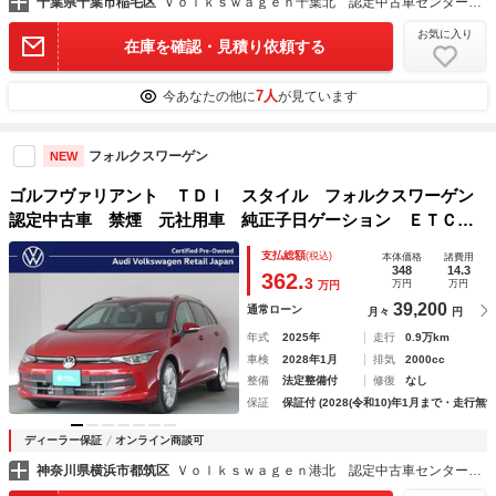
千葉県千葉市稲毛区
Ｖｏｌｋｓｗａｇｅｎ千葉北 認定中古車センター 大木自動車（株）
お気に入り
在庫を確認・見積り依頼する
7人
今あなたの他に
が見ています
フォルクスワーゲン
NEW
ゴルフヴァリアント ＴＤＩ スタイル フォルクスワーゲン
認定中古車 禁煙 元社用車 純正子日ゲーション ＥＴＣ
リアカメラ アダプティブクルーズコントロール 純正アルミ
支払総額
(税込)
本体価格
諸費用
ホイール
348
14.3
362.
3
万円
万円
万円
39,200
通常ローン
月々
円
年式
2025年
走行
0.9万km
車検
2028年1月
排気
2000cc
整備
法定整備付
修復
なし
保証
保証付 (2028(令和10)年1月まで・走行無制
ディーラー保証
オンライン商談可
神奈川県横浜市都筑区
Ｖｏｌｋｓｗａｇｅｎ港北 認定中古車センター Ａｕｄｉ Ｖｏｌｋｓｗａｇｅｎ Ｒｅｔａｉｌ Ｊａｐａｎ株式会社