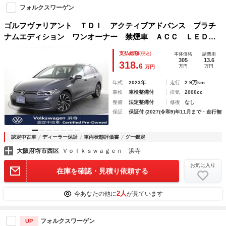
フォルクスワーゲン
ゴルフヴァリアント ＴＤＩ アクティブアドバンス プラチ
ナムエディション ワンオーナー 禁煙車 ＡＣＣ ＬＥＤラ
イト オートライト シートヒーター アンビエントライト
支払総額
(税込)
本体価格
諸費用
障害物センサー バックカメラ 駐車支援 オートホールド
305
13.6
318.
6
万円
万円
万円
ブラインドスポット ブレーキアシスト
年式
2023年
走行
2.9万km
車検
車検整備付
排気
2000cc
整備
法定整備付
修復
なし
保証
保証付 (2027(令和9)年11月まで・走行無制
認定中古車
ディーラー保証
車両状態評価書
グー鑑定
大阪府堺市西区
Ｖｏｌｋｓｗａｇｅｎ 浜寺
お気に入り
在庫を確認・見積り依頼する
2人
今あなたの他に
が見ています
フォルクスワーゲン
UP