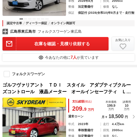
車検
2028年8月
排気
2000cc
整備
法定整備付
修復
なし
保証
保証付 (2028(令和10)年8月まで・走行無制
認定中古車
ディーラー保証
オンライン商談可
広島県東広島市
フォルクスワーゲン東広島
お気に入り
在庫を確認・見積り依頼する
7人
今あなたの他に
が見ています
フォルクスワーゲン
ゴルフヴァリアント ＴＤＩ スタイル アダプティブクルー
ズコントロール 液晶メーター オールインセーフティ ＬＥ
Ｄヘッドライト ナビ地デジ バックカメラ アップルカープ
支払総額
(税込)
本体価格
諸費用
レイ 電動ゲート シートヒーター ステアリングヒーター
199.9
10
209.
9
万円
万円
万円
６か月保証付き
18,500
通常ローン
月々
円
年式
2023年
走行
4.4万km
車検
車検整備付
排気
2000cc
整備
法定整備付
修復
なし