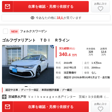
お気に入り
在庫を確認・見積り依頼する
18人
今あなたの他に
が見ています
フォルクスワーゲン
NEW
ゴルフヴァリアント ＴＤＩ Ｒライン
支払総額
(税込)
本体価格
諸費用
328
12.6
340.
6
万円
万円
万円
年式
2024年
走行
1.9万km
車検
2027年2月
排気
2000cc
整備
法定整備付
修復
なし
保証
保証付 (2028(令和10)年2月まで・走行無制
認定中古車
ディーラー保証
車両状態評価書
グー鑑定
茨城県水戸市
Ｖｏｌｋｓｗａｇｅｎ水戸インター 茨城トヨタ自動車（株）
お気に入り
在庫を確認・見積り依頼する