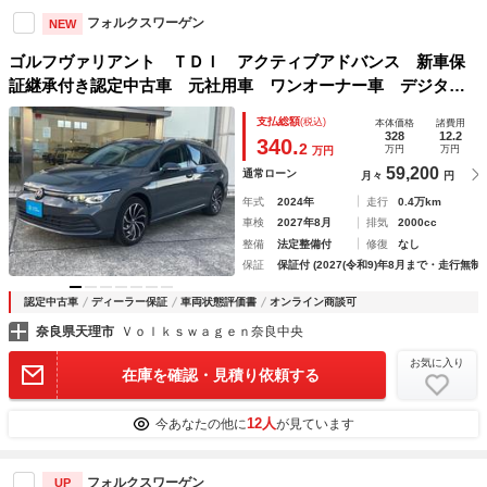
フォルクスワーゲン
NEW
ゴルフヴァリアント ＴＤＩ アクティブアドバンス 新車保
証継承付き認定中古車 元社用車 ワンオーナー車 デジタル
メータークラスター ヘッドアップディスプレイ パワーテー
支払総額
(税込)
本体価格
諸費用
ルゲート ＬＥＤマトリックスヘッドライト リヤビューカメ
328
12.2
340.
2
万円
万円
万円
ラ ＡＣＣ ＥＴＣ２．０
59,200
通常ローン
月々
円
年式
2024年
走行
0.4万km
車検
2027年8月
排気
2000cc
整備
法定整備付
修復
なし
保証
保証付 (2027(令和9)年8月まで・走行無制
認定中古車
ディーラー保証
車両状態評価書
オンライン商談可
奈良県天理市
Ｖｏｌｋｓｗａｇｅｎ奈良中央
お気に入り
在庫を確認・見積り依頼する
12人
今あなたの他に
が見ています
フォルクスワーゲン
UP