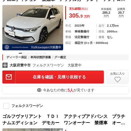
ドオート アクティブインフォディスプレイ レーダークルー
支払総額
(税込)
本体価格
諸費用
ズ クリアランスソナー レーンアシスト サイドアシスト
285.2
20.7
305.
9
万円
万円
万円
フロントアシスト プリクラッシュ パークアシスト
年式
2023年
走行
2.1万km
車検
車検整備付
排気
2000cc
整備
法定整備付
修復
なし
保証
保証付 (3ヶ月・3000km)
ディーラー保証
車両状態評価書
グー鑑定
大阪府豊中市
フォルクスワーゲン 大阪豊中
お気に入り
在庫を確認・見積り依頼する
5人
今あなたの他に
が見ています
フォルクスワーゲン
ゴルフヴァリアント ＴＤＩ アクティブアドバンス プラチ
ナムエディション デモカー ワンオーナー 禁煙車 オーク
ション未出品 純正１７インチアルミ 純正ナビＴＶ バック