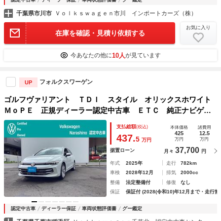
千葉県市川市
Ｖｏｌｋｓｗａｇｅｎ市川 インポートカーズ（株）
お気に入り
在庫を確認・見積り依頼する
10人
今あなたの他に
が見ています
フォルクスワーゲン
UP
ゴルフヴァリアント ＴＤＩ スタイル オリックスホワイト
ＭｏＰＥ 正規ディーラー認定中古車 ＥＴＣ 純正ナビゲー
ション オートホールド 障害物センサー ヒートヒーター
支払総額
(税込)
本体価格
諸費用
425
12.5
437.
5
万円
万円
万円
37,700
据置ローン
月々
円
年式
2025年
走行
782km
車検
2028年12月
排気
2000cc
整備
法定整備付
修復
なし
保証
保証付 (2028(令和10)年12月まで・走行無
認定中古車
ディーラー保証
車両状態評価書
グー鑑定