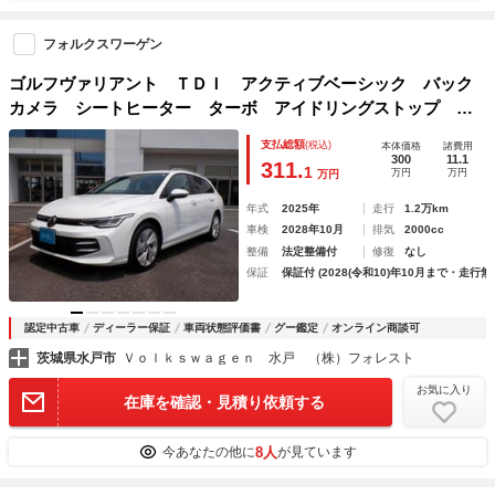
フォルクスワーゲン
ゴルフヴァリアント ＴＤＩ アクティブベーシック バック
カメラ シートヒーター ターボ アイドリングストップ Ｕ
ＳＢ入力端子 オートライト ＥＴＣ２．０ 衝突防止システ
支払総額
(税込)
本体価格
諸費用
ム ＬＥＤヘッドランプ レーンアシスト Ｂｌｕｅｔｏｏｔ
300
11.1
311.
1
万円
万円
万円
ｈ接続 キーレスエントリー
年式
2025年
走行
1.2万km
車検
2028年10月
排気
2000cc
整備
法定整備付
修復
なし
保証
保証付 (2028(令和10)年10月まで・走行無
認定中古車
ディーラー保証
車両状態評価書
グー鑑定
オンライン商談可
茨城県水戸市
Ｖｏｌｋｓｗａｇｅｎ 水戸 （株）フォレスト
お気に入り
在庫を確認・見積り依頼する
8人
今あなたの他に
が見ています