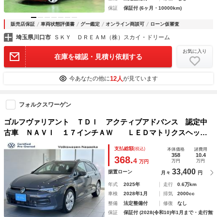
保証
保証付 (6ヶ月・10000km)
販売店保証
車両状態評価書
グー鑑定
オンライン商談可
ローン仮審査
埼玉県川口市
ＳＫＹ ＤＲＥＡＭ（株）スカイ・ドリーム
お気に入り
在庫を確認・見積り依頼する
12人
今あなたの他に
が見ています
フォルクスワーゲン
ゴルフヴァリアント ＴＤＩ アクティブアドバンス 認定中
古車 ＮＡＶＩ １７インチＡＷ ＬＥＤマトリクスヘッド
ライト デジタルメーター トラベルアシスト アラウンドビ
支払総額
(税込)
本体価格
諸費用
ューカメラ リアビューカメラ オートホールド スマートエ
358
10.4
368.
4
万円
万円
万円
ントリー
33,400
据置ローン
月々
円
年式
2025年
走行
0.6万km
車検
2028年1月
排気
2000cc
整備
法定整備付
修復
なし
保証
保証付 (2028(令和10)年1月まで・走行無制