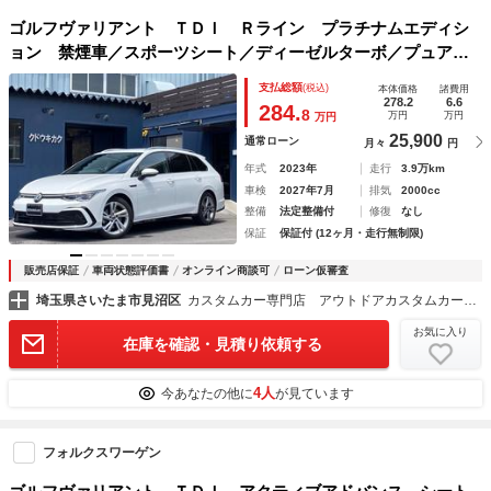
ゴルフヴァリアント ＴＤＩ Ｒライン プラチナムエディシ
ョン 禁煙車／スポーツシート／ディーゼルターボ／プュアホ
ワイト／ユーザー買取車／純正ナビ／バックカメラ／クルコン
支払総額
(税込)
本体価格
諸費用
／純正１７ＡＷ／フロントシートヒーター／ハーフレザーシー
278.2
6.6
284.
8
万円
万円
万円
ト／ステアリングヒーター／パドルシフト
25,900
通常ローン
月々
円
年式
2023年
走行
3.9万km
車検
2027年7月
排気
2000cc
整備
法定整備付
修復
なし
保証
保証付 (12ヶ月・走行無制限)
販売店保証
車両状態評価書
オンライン商談可
ローン仮審査
埼玉県さいたま市見沼区
カスタムカー専門店 アウトドアカスタムカー専門店 新品パーツ オールペイント クドウキカク ｋｕｄｏｋｉｋａｋｕ デリカＤ５／エクストレイル／アウトランダー／プロボックス専門店
お気に入り
在庫を確認・見積り依頼する
4人
今あなたの他に
が見ています
フォルクスワーゲン