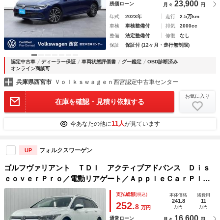
23,900
残価ローン
月々
円
年式
2023年
走行
2.5万km
車検
車検整備付
排気
2000cc
整備
法定整備付
修復
なし
保証
保証付 (12ヶ月・走行無制限)
認定中古車
ディーラー保証
車両状態評価書
グー鑑定
OBD診断済み
オンライン商談可
兵庫県西宮市
Ｖｏｌｋｓｗａｇｅｎ西宮認定中古車センター
お気に入り
在庫を確認・見積り依頼する
11人
今あなたの他に
が見ています
フォルクスワーゲン
UP
ゴルフヴァリアント ＴＤＩ アクティブアドバンス Ｄｉｓ
ｃｏｖｅｒＰｒｏ／電動リアゲート／ＡｐｐｌｅＣａｒＰｌａ
ｙ／バックカメラ／ＥＴＣ／ヘッドアップディスプレイ／レー
支払総額
(税込)
本体価格
諸費用
ダークルーズ／ブラインドスポットモニター／バーチャルコッ
241.8
11
252.
8
万円
万円
万円
クピット
16,600
通常ローン
月々
円