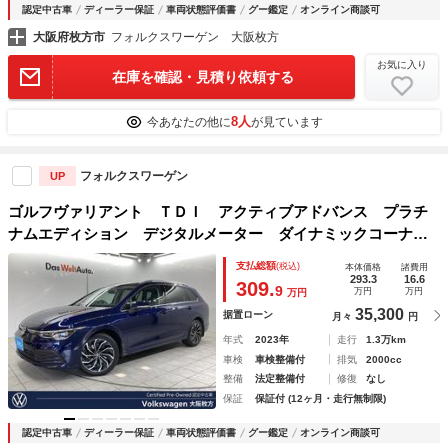
認定中古車
ディーラー保証
車両状態評価書
グー鑑定
オンライン商談可
大阪府枚方市
フォルクスワーゲン 大阪枚方
お気に入り
在庫を確認・見積り依頼する
8人
今あなたの他に
が見ています
フォルクスワーゲン
UP
ゴルフヴァリアント ＴＤＩ アクティブアドバンス プラチ
ナムエディション デジタルメーター ダイナミックコーナリ
ングライト オールウェザーライト リアビューカメラ トラ
支払総額
(税込)
本体価格
諸費用
ベルアシスト サイドアシスト スマートキー ヘッドアッ
293.3
16.6
309.
9
万円
万円
万円
プディスプレイ
35,300
据置ローン
月々
円
年式
2023年
走行
1.3万km
車検
車検整備付
排気
2000cc
整備
法定整備付
修復
なし
保証
保証付 (12ヶ月・走行無制限)
認定中古車
ディーラー保証
車両状態評価書
グー鑑定
オンライン商談可