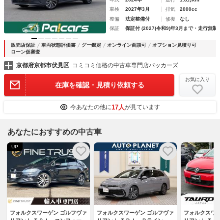
車検
2027年3月
排気
2000cc
整備
法定整備付
修復
なし
保証
保証付 (2027(令和9)年3月まで・走行無制
販売店保証
車両状態評価書
グー鑑定
オンライン商談可
オプション見積り可
ローン仮審査
京都府京都市伏見区
コミコミ価格の中古車専門店パッカーズ
お気に入り
在庫を確認・見積り依頼する
17人
今あなたの他に
が見ています
あなたにおすすめの中古車
UP
フォルクスワーゲン ゴルフヴァ
フォルクスワーゲン ゴルフヴァ
フォルクスワー