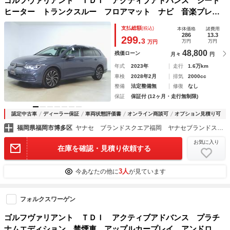
ゴルフヴァリアント ＴＤＩ アクティブアドバンス シート
ヒーター トランクスルー フロアマット ナビ 音楽プレー
ヤー接続 Ｂｌｕｅｔｏｏｔｈ接続 ＴＶ ＥＴＣ ＬＥＤヘ
支払総額
(税込)
本体価格
諸費用
ッドライト 電動リアゲート バックモニター 盗難防止 衝
286
13.3
299.
3
万円
万円
万円
突被害軽減ブレーキ
48,800
残価ローン
月々
円
年式
2023年
走行
1.6万km
車検
2028年2月
排気
2000cc
整備
法定整備無
修復
なし
保証
保証付 (12ヶ月・走行無制限)
認定中古車
ディーラー保証
車両状態評価書
オンライン商談可
オプション見積り可
福岡県福岡市博多区
ヤナセ ブランドスクエア福岡 ヤナセブランドスクエア（株）
お気に入り
在庫を確認・見積り依頼する
3人
今あなたの他に
が見ています
フォルクスワーゲン
ゴルフヴァリアント ＴＤＩ アクティブアドバンス プラチ
ナムエディション 禁煙車 アップルカープレイ アンドロイ