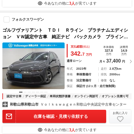
3人
今あなたの他に
が見ています
フォルクスワーゲン
ゴルフヴァリアント ＴＤＩ Ｒライン プラチナムエディシ
ョン ＶＷ認定中古車 純正ナビ バックカメラ ブラインド
スポットモニター Ｂｌｕｅｔｏｏｔｈ デジタルメーター
支払総額
(税込)
本体価格
諸費用
ＬＥＤヘッドライト ＥＴＣ２．０ クルーズコントロール
327.8
14.9
342.
7
万円
万円
万円
スペアキー 純正アルミホイール
37,400
通常ローン
月々
円
年式
2023年
走行
2.8万km
車検
車検整備付
排気
2000cc
整備
法定整備付
修復
なし
保証
保証付 (12ヶ月・走行無制限)
認定中古車
ディーラー保証
車両状態評価書
オンライン商談可
オプション見積り可
和歌山県和歌山市
Ｖｏｌｋｓｗａｇｅｎ和歌山中央認定中古車センター
お気に入り
在庫を確認・見積り依頼する
3人
今あなたの他に
が見ています