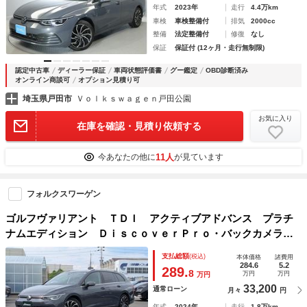
年式
2023年
走行
4.4万km
車検
車検整備付
排気
2000cc
整備
法定整備付
修復
なし
保証
保証付 (12ヶ月・走行無制限)
認定中古車
ディーラー保証
車両状態評価書
グー鑑定
OBD診断済み
オンライン商談可
オプション見積り可
埼玉県戸田市
Ｖｏｌｋｓｗａｇｅｎ戸田公園
お気に入り
在庫を確認・見積り依頼する
11人
今あなたの他に
が見ています
フォルクスワーゲン
ゴルフヴァリアント ＴＤＩ アクティブアドバンス プラチ
ナムエディション ＤｉｓｃｏｖｅｒＰｒｏ・バックカメラ・
ＥＴＣ２．０・前後ドラレコ・オールインセーフティ・ＩＱ．
支払総額
(税込)
本体価格
諸費用
ＬＩＧＨＴ・シートヒーター・ステアリングヒーター・デジタ
284.6
5.2
289.
8
万円
万円
万円
ルコックピット・ワイヤレス充電・禁煙車・保証継承
33,200
通常ローン
月々
円
年式
2024年
走行
1.8万km