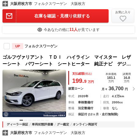
大阪府枚方市
フォルクスワーゲン 大阪枚方
お気に入り
在庫を確認・見積り依頼する
11人
今あなたの他に
が見ています
フォルクスワーゲン
UP
ゴルフヴァリアント ＴＤＩ ハイライン マイスター レザ
ーシート パワーシート シートヒーター 純正ナビ デジタ
ルメーター 障害物センサー バックカメラ デイライト ダ
支払総額
(税込)
本体価格
諸費用
イナミックライトアシスト スマートキー ＥＴＣ
183.1
16.8
199.
9
万円
万円
万円
36,700
据置ローン
月々
円
年式
2020年
走行
4.2万km
車検
車検整備付
排気
2000cc
整備
法定整備付
修復
なし
保証
保証付 (12ヶ月・走行無制限)
ディーラー保証
車両状態評価書
グー鑑定
オンライン商談可
大阪府枚方市
フォルクスワーゲン 大阪枚方