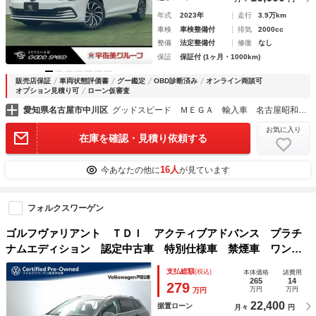
年式
2023年
走行
3.9万km
車検
車検整備付
排気
2000cc
整備
法定整備付
修復
なし
保証
保証付 (1ヶ月・1000km)
販売店保証
車両状態評価書
グー鑑定
OBD診断済み
オンライン商談可
オプション見積り可
ローン仮審査
愛知県名古屋市中川区
グッドスピード ＭＥＧＡ 輸入車 名古屋昭和橋店
お気に入り
在庫を確認・見積り依頼する
16人
今あなたの他に
が見ています
フォルクスワーゲン
ゴルフヴァリアント ＴＤＩ アクティブアドバンス プラチ
ナムエディション 認定中古車 特別仕様車 禁煙車 ワンオ
ーナーＶＷ純正インフォテイメントシステムＤｉｓｃｏｖｅｒ
支払総額
(税込)
本体価格
諸費用
Ｐｒｏナビゲーション ＥＴＣ２．０ トラベルアシスト パ
265
14
279
万円
万円
万円
ークディスタンスコントロール バックカメラ
22,400
据置ローン
月々
円