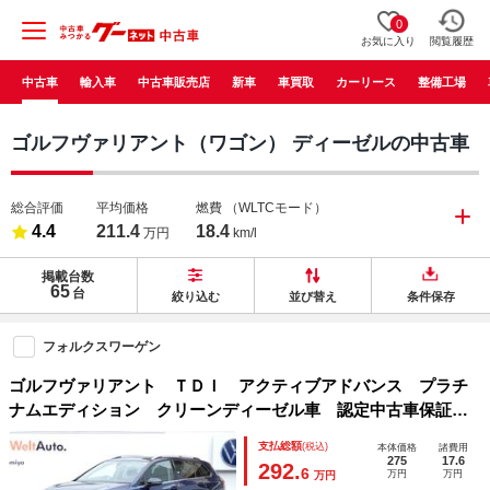
0
お気に入り
閲覧履歴
中古車
輸入車
中古車販売店
新車
車買取
カーリース
整備工場
ゴルフヴァリアント（ワゴン） ディーゼルの中古車
総合評価
平均価格
燃費
（WLTCモード）
4.4
211.4
18.4
万円
km/l
掲載台数
65
台
絞り込む
並び替え
条件保存
フォルクスワーゲン
ゴルフヴァリアント ＴＤＩ アクティブアドバンス プラチ
ナムエディション クリーンディーゼル車 認定中古車保証１
年付 衝突軽減ブレーキ ＩＱライト トラベルアシスト サ
支払総額
(税込)
本体価格
諸費用
イドアシスト パークアシスト ヘッドアップディスプレイ
275
17.6
292.
6
万円
万円
万円
１７ＡＷ ＣａｒＰｌａｙ ハンドルヒーター ＥＴＣ