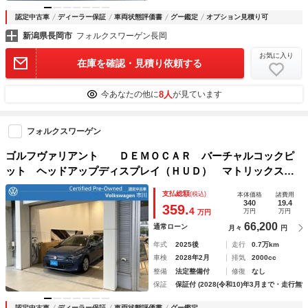
認定中古車
ディーラー保証
車両状態評価書
グー鑑定
オプション見積り可
新潟県長岡市
フォルクスワーゲン長岡
お気に入り
在庫を確認・見積り依頼する
8人
今あなたの他に
が見ています
フォルクスワーゲン
ゴルフヴァリアント ＤＥＭＯＣＡＲ バーチャルコックピ
ット ヘッドアップディスプレイ（ＨＵＤ） マトリックスＬ
ＥＤヘッドライト ナビゲーションシステム リヤビューカメ
支払総額
(税込)
本体価格
諸費用
ラ プリクラッシュブレーキシステム 電動テールゲート
340
19.4
359.
4
万円
万円
万円
66,200
通常ローン
月々
円
年式
2025後
走行
0.7万km
車検
2028年2月
排気
2000cc
整備
法定整備付
修復
なし
保証
保証付 (2028(令和10)年3月まで・走行無制
認定中古車
ディーラー保証
車両状態評価書
グー鑑定