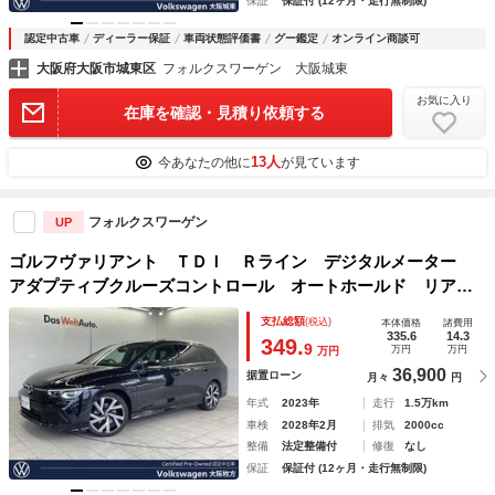
保証
保証付 (12ヶ月・走行無制限)
認定中古車
ディーラー保証
車両状態評価書
グー鑑定
オンライン商談可
大阪府大阪市城東区
フォルクスワーゲン 大阪城東
お気に入り
在庫を確認・見積り依頼する
13人
今あなたの他に
が見ています
フォルクスワーゲン
UP
ゴルフヴァリアント ＴＤＩ Ｒライン デジタルメーター
アダプティブクルーズコントロール オートホールド リアビ
ューカメラ マルチファンクションステアリング パワーテー
支払総額
(税込)
本体価格
諸費用
ルゲート 後方死角検知機能 ブレーキアシスト
335.6
14.3
349.
9
万円
万円
万円
36,900
据置ローン
月々
円
年式
2023年
走行
1.5万km
車検
2028年2月
排気
2000cc
整備
法定整備付
修復
なし
保証
保証付 (12ヶ月・走行無制限)