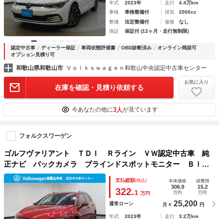
年式
2023年
走行
4.4万km
車検
車検整備付
排気
2000cc
整備
法定整備付
修復
なし
保証
保証付 (12ヶ月・走行無制限)
認定中古車
ディーラー保証
車両状態評価書
OBD診断済み
オンライン商談可
オプション見積り可
和歌山県和歌山市
Ｖｏｌｋｓｗａｇｅｎ和歌山中央認定中古車センター
お気に入り
在庫を確認・見積り依頼する
3人
今あなたの他に
が見ています
フォルクスワーゲン
ゴルフヴァリアント ＴＤＩ Ｒライン ＶＷ認定中古車 純
正ナビ バックカメラ ブラインドスポットモニター Ｂｌｕ
ｅｔｏｏｔｈ デジタルメーター ＬＥＤヘッドライト ＥＴ
支払総額
(税込)
本体価格
諸費用
Ｃ２．０ クルーズコントロール スペアキー 純正アルミホ
306.9
15.2
322.
1
万円
万円
万円
イール
25,200
通常ローン
月々
円
年式
2023年
走行
3.2万km