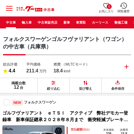
0
お気に入り
閲覧履歴
中古車
輸入車
中古車販売店
新車
車買取
カーリース
整備工場
フォルクスワーゲンゴルフヴァリアント（ワゴン）
の中古車（兵庫県）
総合評価
平均価格
燃費
（WLTCモード）
4.4
211.4
18.4
万円
km/l
掲載台数
12
台
絞り込む
並び替え
条件保存
フォルクスワーゲン
NEW
ゴルフヴァリアント ｅＴＳＩ アクティブ 弊社デモカー登
録車 新車保証継承２０２８年８月まで 衝突軽減ブレーキ
トラベルアシスト ＩＱライト ヘッドアップディスプレイ
支払総額
(税込)
本体価格
諸費用
サイドアシスト リアトラフィックアラート 電動リアゲー
338
15.8