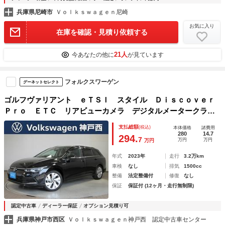
兵庫県尼崎市
Ｖｏｌｋｓｗａｇｅｎ尼崎
お気に入り
在庫を確認・見積り依頼する
21人
今あなたの他に
が見ています
フォルクスワーゲン
グーネットセレクト
ゴルフヴァリアント ｅＴＳＩ スタイル Ｄｉｓｃｏｖｅｒ
Ｐｒｏ ＥＴＣ リアビューカメラ デジタルメータークラス
ター ブレーキアシスト エマージェンシーストップシグナ
支払総額
(税込)
本体価格
諸費用
ル プリクラッシュブレーキシステム
280
14.7
294.
7
万円
万円
万円
年式
2023年
走行
3.2万km
車検
なし
排気
1500cc
整備
法定整備付
修復
なし
保証
保証付 (12ヶ月・走行無制限)
認定中古車
ディーラー保証
オプション見積り可
兵庫県神戸市西区
Ｖｏｌｋｓｗａｇｅｎ神戸西 認定中古車センター