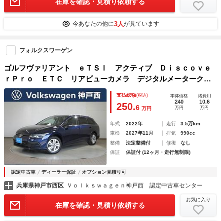
在庫を確認・見積り依頼する
3人
今あなたの他に
が見ています
フォルクスワーゲン
ゴルフヴァリアント ｅＴＳＩ アクティブ Ｄｉｓｃｏｖｅ
ｒＰｒｏ ＥＴＣ リアビューカメラ デジタルメータークラ
スター ブレーキアシスト エマージェンシーストップシグナ
支払総額
(税込)
本体価格
諸費用
ル プリクラッシュブレーキシステム
240
10.6
250.
6
万円
万円
万円
年式
2022年
走行
3.5万km
車検
2027年11月
排気
990cc
整備
法定整備付
修復
なし
保証
保証付 (12ヶ月・走行無制限)
認定中古車
ディーラー保証
オプション見積り可
兵庫県神戸市西区
Ｖｏｌｋｓｗａｇｅｎ神戸西 認定中古車センター
お気に入り
在庫を確認・見積り依頼する