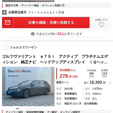
認定中古車
ディーラー保証
オプション見積り可
兵庫県宝塚市
Ｖｏｌｋｓｗａｇｅｎ宝塚
お気に入り
在庫を確認・見積り依頼する
10人
今あなたの他に
が見ています
フォルクスワーゲン
ゴルフヴァリアント ｅＴＳＩ アクティブ プラチナムエデ
ィション 純正ナビ ヘッドアップディスプレイ ＩＱヘッド
ライト バックカメラ レーンチェンジアシストシステム デ
支払総額
(税込)
本体価格
諸費用
イライト ワイヤレス充電 フルセグ スマートキー ダイナ
265
13.9
278.
9
万円
万円
万円
ミックライトアシスト オートライト
16,300
据置ローン
月々
円
年式
2023年
走行
1.6万km
車検
車検整備付
排気
1000cc
整備
法定整備付
修復
なし
保証
保証付 (12ヶ月・走行無制限)
ディーラー保証
車両状態評価書
グー鑑定
オンライン商談可