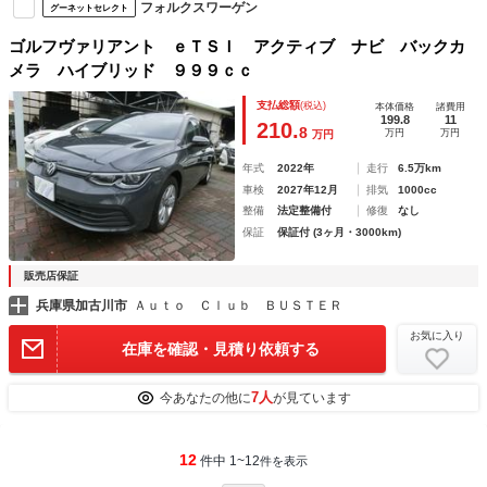
フォルクスワーゲン
グーネットセレクト
ゴルフヴァリアント ｅＴＳＩ アクティブ ナビ バックカ
メラ ハイブリッド ９９９ｃｃ
支払総額
(税込)
本体価格
諸費用
199.8
11
210.
8
万円
万円
万円
年式
2022年
走行
6.5万km
車検
2027年12月
排気
1000cc
整備
法定整備付
修復
なし
保証
保証付 (3ヶ月・3000km)
販売店保証
兵庫県加古川市
Ａｕｔｏ Ｃｌｕｂ ＢＵＳＴＥＲ
お気に入り
在庫を確認・見積り依頼する
7人
今あなたの他に
が見ています
12
件中 1~12
件を表示