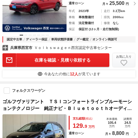
25,500
通常ローン
月々
円
年式
2023年
走行
3.2万km
車検
車検整備付
排気
2000cc
整備
法定整備付
修復
なし
保証
保証付 (12ヶ月・走行無制限)
認定中古車
ディーラー保証
車両状態評価書
グー鑑定
オンライン商談可
兵庫県西宮市
Ｖｏｌｋｓｗａｇｅｎ西宮認定中古車センター
お気に入り
在庫を確認・見積り依頼する
12人
今あなたの他に
が見ています
フォルクスワーゲン
ゴルフヴァリアント ＴＳＩコンフォートラインブルーモーシ
ョンテクノロジー 純正ナビ・Ｂｌｕｅｔｏｏｔｈオーディ
オ・フルセグ・Ｆドラレコ・ＨＩＤライト・ヘットライトウォ
支払総額
(税込)
本体価格
諸費用
ッシャー・ルーフレール・ＤＶＤプレーヤー・スマートキー・
105.4
24.5
129.
9
万円
万円
万円
ＥＴＣ・１６インチＡＷ・ターボエンジン・ディーラー車
8,800
通常ローン
月々
円