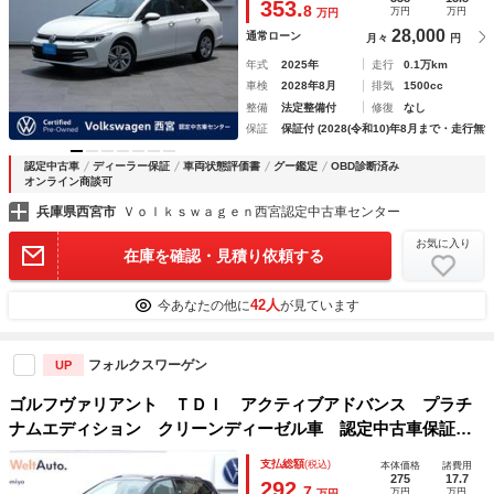
353.
8
万円
万円
万円
ト シートヒーター
28,000
通常ローン
月々
円
年式
2025年
走行
0.1万km
車検
2028年8月
排気
1500cc
整備
法定整備付
修復
なし
保証
保証付 (2028(令和10)年8月まで・走行無制
認定中古車
ディーラー保証
車両状態評価書
グー鑑定
OBD診断済み
オンライン商談可
兵庫県西宮市
Ｖｏｌｋｓｗａｇｅｎ西宮認定中古車センター
お気に入り
在庫を確認・見積り依頼する
42人
今あなたの他に
が見ています
フォルクスワーゲン
UP
ゴルフヴァリアント ＴＤＩ アクティブアドバンス プラチ
ナムエディション クリーンディーゼル車 認定中古車保証１
年付 衝突軽減ブレーキ ＩＱライト トラベルアシスト サ
支払総額
(税込)
本体価格
諸費用
イドアシスト パークアシスト ヘッドアップディスプレイ
275
17.7
292.
7
万円
万円
万円