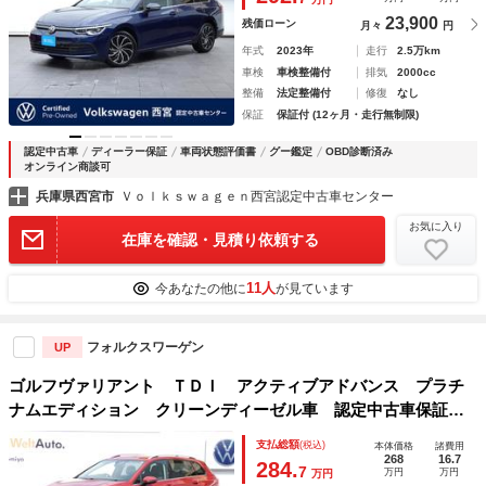
１７ＡＷ ＣａｒＰｌａｙ ハンドルヒーター ＥＴＣ
23,900
残価ローン
月々
円
年式
2023年
走行
2.5万km
車検
車検整備付
排気
2000cc
整備
法定整備付
修復
なし
保証
保証付 (12ヶ月・走行無制限)
認定中古車
ディーラー保証
車両状態評価書
グー鑑定
OBD診断済み
オンライン商談可
兵庫県西宮市
Ｖｏｌｋｓｗａｇｅｎ西宮認定中古車センター
お気に入り
在庫を確認・見積り依頼する
11人
今あなたの他に
が見ています
フォルクスワーゲン
UP
ゴルフヴァリアント ＴＤＩ アクティブアドバンス プラチ
ナムエディション クリーンディーゼル車 認定中古車保証１
年付き 衝突軽減ブレーキ ＩＱライト トラベルアシスト
支払総額
(税込)
本体価格
諸費用
ヘッドアップディスプレイ サイドアシスト リアトラフィッ
268
16.7
284.
7
万円
万円
万円
クアラート シートヒーター ステアリングヒーター