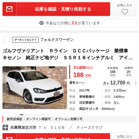
お気に入り
在庫を確認・見積り依頼する
2人
今あなたの他に
が見ています
フォルクスワーゲン
グーネットセレクト
ゴルフヴァリアント Ｒライン ＤＣＣパッケージ 禁煙車
キセノン 純正ナビ地デジ ＳＳＲ１８インチアルミ アイバ
ッハサスアインザッツマフラー アダクティブクルーズコント
支払総額
(税込)
本体価格
諸費用
ロール ＥＴＣ レーンアシスト ＰＰＴスロットルコントロ
168
20
188
万円
万円
万円
ーラー
12,700
通常ローン
月々
円
年式
2017年
走行
5.4万km
車検
車検整備付
排気
1400cc
整備
法定整備付
修復
なし
保証
保証付 (3ヶ月・3000km)
販売店保証
オンライン商談可
オプション見積り可
兵庫県加古川市
Ｔ’ｓ ＣＬＵＢ ／ ティーズクラブ
お気に入り