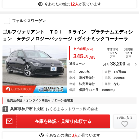
12人
今あなたの他に
が見ています
フォルクスワーゲン
ゴルフヴァリアント ＴＤＩ Ｒライン プラチナムエディシ
ョン ★テクノロジーパッケージ（ダイナミックコーナーライ
ト・ダイナミックライトアシスト・ＬＥＤマトリックスヘッド
支払総額
(税込)
本体価格
諸費用
ライト・ヘッドアップディスプレイ・ＬＥＤテールランプ）★
323.5
22.3
345.
8
万円
万円
万円
ディスカバリープロ
38,200
通常ローン
月々
円
年式
2023年
走行
1.0万km
車検
車検整備付
排気
2000cc
整備
法定整備付
修復
なし
保証
保証付 (1ヶ月・1000km)
販売店保証
オンライン商談可
ローン仮審査
兵庫県神戸市中央区
おくるまネットワーク株式会社
お気に入り
在庫を確認・見積り依頼する
3人
今あなたの他に
が見ています