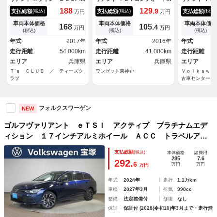
ケージ 禁煙車 キセノン 純
インブルーモーションテクノロ
ドバンス プ
188
129.
9
支払総額
支払総額
支払総額
(税込)
(税込)
(税込)
万円
万円
正ナビ地デジ ＳＳＲ１８イン
ジー 純正ナビ・Ｂｌｕｅｔｏ
ョン クリー
チアルミ アイバッハサスアイ
ｏｔｈオーディオ・フルセグ・
認定中古車保
車両本体価格
車両本体価格
車両本体価格
168
105.
4
万円
万円
ンザッツマフラー アダクティ
Ｆドラレコ・ＨＩＤライト・ヘ
減ブレーキ 
(税込)
(税込)
(税込)
ブクルーズコントロール ＥＴ
ットライトウォッシャー・ルー
ベルアシスト
年式
2017年
年式
2016年
年式
Ｃ レーンアシスト ＰＰＴス
フレール・ＤＶＤプレーヤー・
ト パークア
走行距離
54,000km
走行距離
41,000km
走行距離
ロットルコントローラー
スマートキー・ＥＴＣ・１６イ
ップディスプ
エリア
兵庫県
ンチＡＷ・ターボエンジン・デ
エリア
兵庫県
ＣａｒＰｌａ
エリア
ィーラー車
ター ＥＴＣ
Ｔ’ｓ ＣＬＵＢ ／ ティーズク
ワンゼット東神戸
Ｖｏｌｋｓｗａ
ラブ
古車センター
フォルクスワーゲン
NEW
ゴルフヴァリアント ｅＴＳＩ アクティブ プラチナムエデ
ィション １７インチアルミホイール ＡＣＣ トラベルアシ
スト ブラインドスポットディティクション リヤトラフィッ
支払総額
(税込)
本体価格
諸費用
クアラート ヘッドアップディスプレイ Ｄｉｓｃｏｖｅｒパ
285
7.6
292.
6
万円
万円
万円
ッケージ
年式
2024年
走行
1.1万km
車検
2027年3月
排気
990cc
整備
法定整備付
修復
なし
保証
保証付 (2028(令和10)年3月まで・走行無制