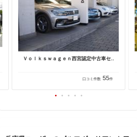
Ｖｏｌｋｓｗａｇｅｎ西宮認定中古車センター
55
口コミ件数
件