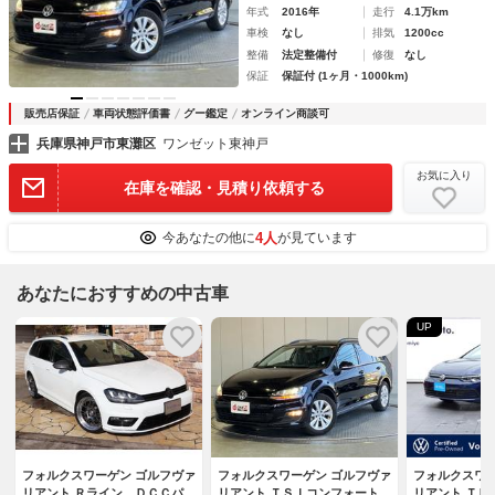
年式
2016年
走行
4.1万km
車検
なし
排気
1200cc
整備
法定整備付
修復
なし
保証
保証付 (1ヶ月・1000km)
販売店保証
車両状態評価書
グー鑑定
オンライン商談可
兵庫県神戸市東灘区
ワンゼット東神戸
お気に入り
在庫を確認・見積り依頼する
4人
今あなたの他に
が見ています
あなたにおすすめの中古車
UP
フォルクスワーゲン ゴルフヴァ
フォルクスワーゲン ゴルフヴァ
フォルクスワー
リアント Ｒライン ＤＣＣパッ
リアント ＴＳＩコンフォートラ
リアント ＴＤ