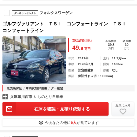
フォルクスワーゲン
グーネットセレクト
ゴルフヴァリアント ＴＳＩ コンフォートライン ＴＳＩ
コンフォートライン
支払総額
(税込)
本体価格
諸費用
39.8
10
49.
8
万円
万円
万円
年式
2011年
走行
11.2万km
車検
2028年7月
排気
1400cc
整備
法定整備無
修復
なし
保証
保証付 (1ヶ月・1000km)
販売店保証
車両状態評価書
グー鑑定
兵庫県川西市
いちのとり自動車
お気に入り
在庫を確認・見積り依頼する
6人
今あなたの他に
が見ています