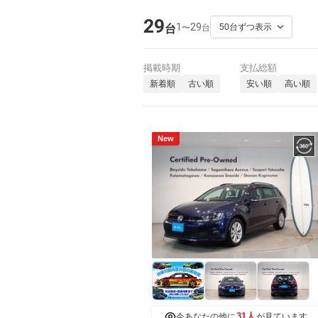
29
1
29
〜
台
台
掲載時期
支払総額
新着順
古い順
安い順
高い順
New
31人
今あなたの他に
が見ています