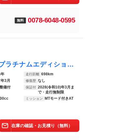
0078-6048-0595
無料
ゴルフヴァリアント ｅＴＳＩ Ｒライン プラチナムエディション 横滑り防止装置 盗難防止システム スマートエントリー 記録簿 アルミホイール エアバッグ キーレスエントリー パワーウィンドウ パワーステアリング ＡＢＳ オートエアコン シートヒーター ＥＴＣ
4年
698km
走行距離
7年3月
なし
修復歴
整備付
2028(令和10)年3月ま
保証付
で・走行無制限
00cc
MTモード付きAT
ミッション
在庫の確認・お見積り（無料）