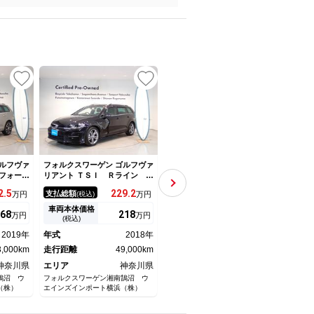
NEW
ルフヴァ
フォルクスワーゲン ゴルフヴァ
フォルクスワーゲン ゴルフヴァ
フォル
フォート
リアント ＴＳＩ Ｒライン Ｅ
リアント ＴＳＩ コンフォート
リアン
フルセ
ＴＣ フルセグＴＶ キーレ
ライン アダプティブクルー
イン
2.
5
229.
2
159
支払総額
支払総額
支払
万円
(税込)
万円
(税込)
万円
ンテリキ
ス クルーズコントロール
ズ ＬＥＤライト ドラレコ
ジー
ナビＴ
Ｂｌｕｅｔｏｏｔｈ接続 リア
グ 
車両本体価格
車両本体価格
車両
68
218
148
万円
万円
万円
ビューカメラ 衝突軽減ブレー
ナビ
(税込)
(税込)
キ フルセグＴＶ ターボ 横
ィブ
2019年
年式
2018年
年式
2018年
年式
滑り防止機能 電動格納ミラ
ビＴ
3,000km
走行距離
49,000km
ー キーレスエントリー ナビ
走行距離
49,000km
エア
走行
ＴＶ 記録簿
ウ 
神奈川県
エリア
神奈川県
エリア
神奈川県
エリ
ホイ
鵠沼 ウ
フォルクスワーゲン湘南鵠沼 ウ
フォルクスワーゲンベイサイド横
フォル
（株）
エインズインポート横浜（株）
浜 ウエインズインポート横浜
インズ
（株）