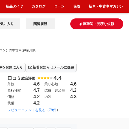
新品タイヤ
カタログ
ローン
保険
新車・中古車マガジン
気に入り
閲覧履歴
在庫確認・見積り依頼
ゴン）の中古車(神奈川県)
件をお気に入り
新着お知らせメールに登録
4.4
口コミ
総合評価
4.6
4.6
外観
乗り心地
4.7
4.3
走行性能
燃費・経済性
4.2
4.3
価格
内装
4.2
装備
レビューコメントを見る
2021年7月~（）
（
79件
）