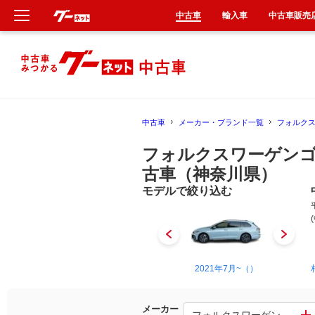
中古車
輸入車
中古車販売
新車
中古車
中古車
メーカー・ブランド一覧
フォルク
輸入車
フォルクスワーゲン
クルマ買取
古車（神奈川県）
モデルで絞り込む
カーリース
タイヤ交換
2007年7月~2014年1月（）
2021年7月~（）
整備工場
車検
メーカー
フォルクスワーゲン ゴル