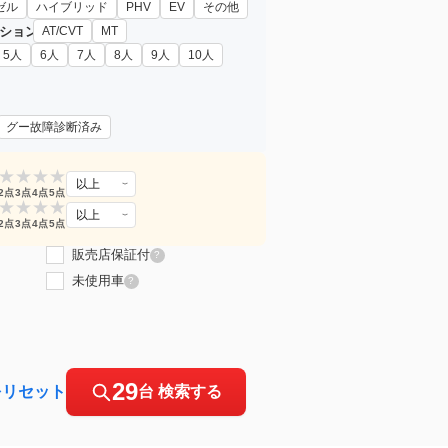
ゼル
ハイブリッド
PHV
EV
その他
ション
AT/CVT
MT
5人
6人
7人
8人
9人
10人
グー故障診断済み
★
★
★
★
以上
2点
3点
4点
5点
★
★
★
★
以上
2点
3点
4点
5点
販売店保証付
?
未使用車
?
29
をリセット
台 検索する