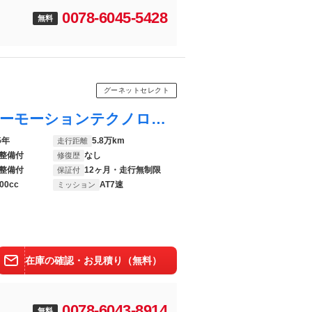
0078-6045-5428
無料
グーネットセレクト
ゴルフヴァリアント ＴＳＩハイラインブルーモーションテクノロジー Ｂｌｕｅｔｏｏｔｈオーディオ 緊急ブレーキ ＡＢＳ エアコン 電格ミラー ナビ キーレス サイドエアバッグ バックカメラ オートライト ターボ
5年
5.8万km
走行距離
整備付
なし
修復歴
整備付
12ヶ月・走行無制限
保証付
00cc
AT7速
ミッション
在庫の確認・お見積り（無料）
0078-6043-8914
無料