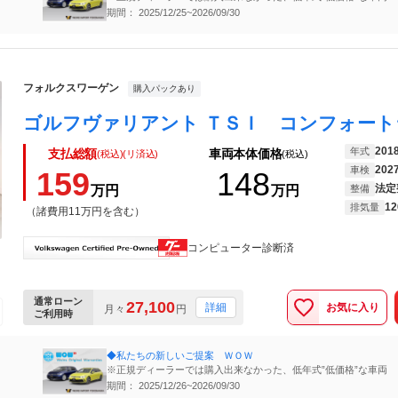
期間： 2025/12/25~2026/09/30
フォルクスワーゲン
購入パックあり
201
年式
支払総額
車両本体価格
(税込)(リ済込)
(税込)
202
車検
159
148
法定
万円
万円
整備
12
排気量
（諸費用11万円を含む）
コンピューター診断済
通常ローン
27,100
お気に入り
詳細
月々
円
ご利用時
◆私たちの新しいご提案 ＷＯＷ
※正規ディーラーでは購入出来なかった、低年式”低価格”な車両
期間： 2025/12/26~2026/09/30