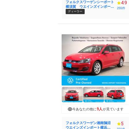
フォルクスワーゲンシーポート
4.9
横須賀 ウエインズインポート
255件
横浜（株）
ディーラー
9人
今あなたの他に
が見ています
フォルクスワーゲン湘南鵠沼
5
ウエインズインポート横浜