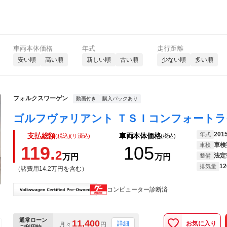
車両本体価格
年式
走行距離
安い順
高い順
新しい順
古い順
少ない順
多い順
フォルクスワーゲン
動画付き
購入パックあり
201
年式
支払総額
車両本体価格
(税込)(リ済込)
(税込)
車検
車検
119.
105
2
法定
万円
万円
整備
12
排気量
（諸費用14.2万円を含む）
コンピューター診断済
通常ローン
11,400
お気に入り
詳細
月々
円