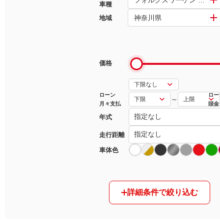
車種
神奈川県
地域
マガジン
車カタログ
価格
自動車ローン
保険
ローン
ロー
～
月々支払
頭金
年式
レビュー
走行距離
価格相場
車体色
教習所
詳細条件で絞り込む
用語集