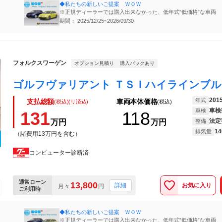
◆私たちの新しいご提案 ＷＯＷ
※正規ディーラーでは購入出来なかった、低年式”低価格”な車両
期間： 2025/12/25~2026/09/30
フォルクスワーゲン
オプション見積り
購入パックあり
201
年式
支払総額
車両本体価格
(税込)(リ済込)
(税込)
車検
車検
131
118
法定
万円
万円
整備
14
排気量
（諸費用13万円を含む）
コンピューター診断済
通常ローン
13,800
お気に入り
詳細
月々
円
ご利用時
◆私たちの新しいご提案 ＷＯＷ
※正規ディーラーでは購入出来なかった、低年式”低価格”な車両