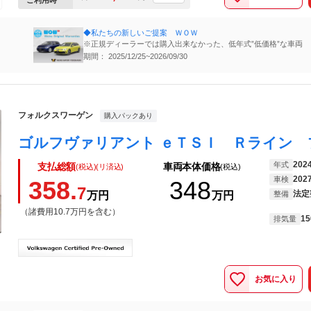
ご利用時
◆私たちの新しいご提案 ＷＯＷ
※正規ディーラーでは購入出来なかった、低年式”低価格”な車両
期間： 2025/12/25~2026/09/30
フォルクスワーゲン
購入パックあり
202
年式
支払総額
車両本体価格
(税込)(リ済込)
(税込)
202
車検
358.
348
7
法定
万円
万円
整備
（諸費用10.7万円を含む）
15
排気量
お気に入り