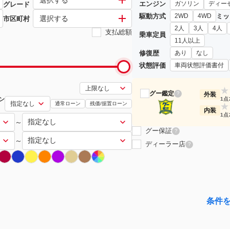
エンジン
ガソリン
ディー
グレード
駆動方式
ミッ
2WD
4WD
選択する
市区町村
2人
3人
4人
支払総額
乗車定員
11人以上
修復歴
あり
なし
状態評価
車両状態評価書付
★
グー鑑定
?
外装
ン
1点
通常ローン
残価/据置ローン
★
内装
1点
～
グー保証
?
～
ディーラー店
?
条件