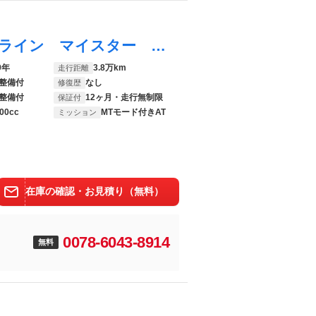
ゴルフヴァリアント ＴＳＩ コンフォートライン マイスター Ｂｌｕｅｔｏｏｔｈ フルセグ ＥＴＣ２．０ インテリキー ナビＴＶ バックカメラ 記録簿 ＡＢＳ アルミホイール プリクラッシュ レーダークルーズ
9年
3.8万km
走行距離
整備付
なし
修復歴
整備付
12ヶ月・走行無制限
保証付
00cc
MTモード付きAT
ミッション
在庫の確認・お見積り（無料）
0078-6043-8914
無料