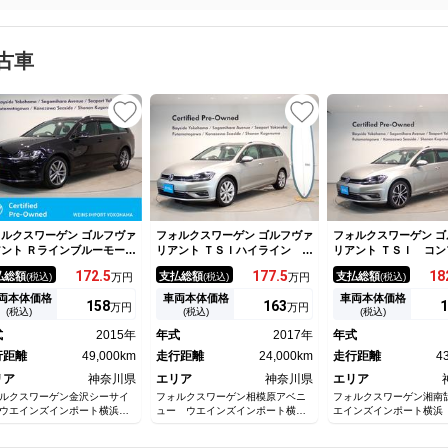
古車
ルクスワーゲン ゴルフヴァ
フォルクスワーゲン ゴルフヴァ
フォルクスワーゲン ゴ
ント Ｒラインブルーモーシ
リアント ＴＳＩハイライン バ
リアント ＴＳＩ コン
ンテクノロジー Ｂｌｕｅｔ
ックモニター パワーウィンド
ライン マイスター 
172.
5
177.
5
18
払総額
支払総額
支払総額
(税込)
万円
(税込)
万円
(税込)
ｏｔｈ オートライト スマ
ウ 盗難防止 パワーステアリ
グ ＥＴＣ２．０ イ
トキー バックカメラ 前後
ング アダクティブクルーズ
ー 記録簿 ＡＢＳ 
両本体価格
車両本体価格
車両本体価格
158
163
1
万円
万円
ナー
ナビＴＶ 横滑り防止装置 Ｅ
Ｖ アルミホイール
(税込)
(税込)
(税込)
ＴＣ アドバンスドキー フル
式
2015年
年式
2017年
年式
セグテレビ 記録簿 メモリー
行距離
49,000km
ナビ 衝突被害軽減ブレーキ
走行距離
24,000km
走行距離
4
リア
神奈川県
エリア
神奈川県
エリア
ルクスワーゲン金沢シーサイ
フォルクスワーゲン相模原アベニ
フォルクスワーゲン湘南
ウエインズインポート横浜
ュー ウエインズインポート横浜
エインズインポート横浜
）
（株）