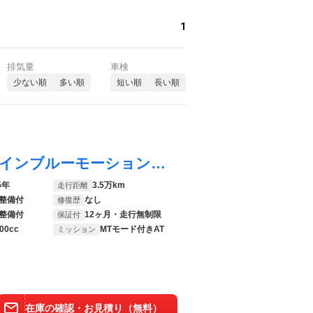
1
排気量
車検
少ない順
多い順
短い順
長い順
ゴルフヴァリアント ＴＳＩコンフォートラインブルーモーションテクノロジー ＥＴＣ２．０ フルセグ オートエアコン メモリーナビ 盗難防止装置 アダプティブクルーズコントロール ナビＴＶ キーレスキー サイドエアバッグ パワーウインドウ 助手席エアバッグ アルミホイール
5年
3.5万km
走行距離
整備付
なし
修復歴
整備付
12ヶ月・走行無制限
保証付
00cc
MTモード付きAT
ミッション
在庫の確認・お見積り（無料）