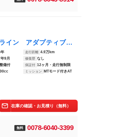
ゴルフヴァリアント ＴＳＩ コンフォートライン アダプティブクルーズ ＬＥＤライト ドラレコ Ｂｌｕｅｔｏｏｔｈ接続 リアビューカメラ 衝突軽減ブレーキ フルセグＴＶ ターボ 横滑り防止機能 電動格納ミラー キーレスエントリー ナビＴＶ 記録簿
8年
4.9万km
走行距離
7年9月
なし
修復歴
整備付
12ヶ月・走行無制限
保証付
00cc
MTモード付きAT
ミッション
在庫の確認・お見積り（無料）
0078-6040-3399
無料