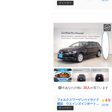
321件
（株）
ディーラー
10人
今あなたの他に
が見ています
フォルクスワーゲンベイサイド
4.9
横浜 ウエインズインポート横
237件
浜（株）
ディーラー