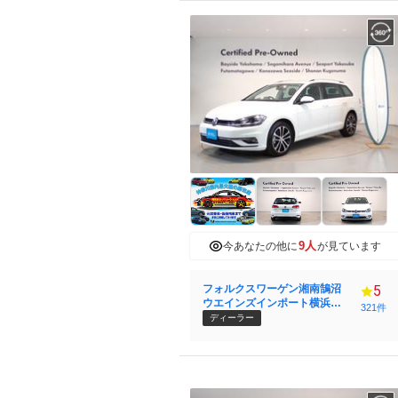
9人
今あなたの他に
が見ています
フォルクスワーゲン湘南鵠沼
5
ウエインズインポート横浜
321件
（株）
ディーラー