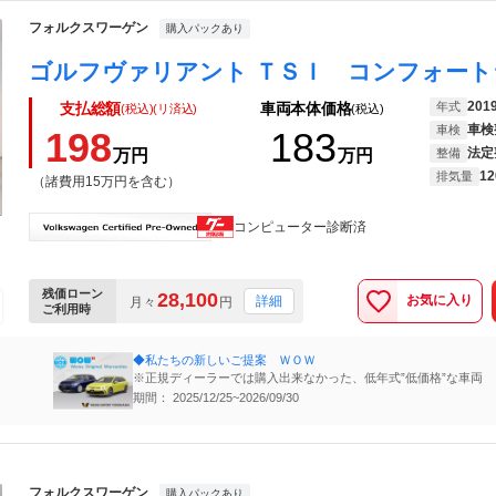
フォルクスワーゲン
購入パックあり
201
年式
支払総額
車両本体価格
(税込)(リ済込)
(税込)
車検
車検
198
183
法定
万円
万円
整備
12
排気量
（諸費用15万円を含む）
コンピューター診断済
残価ローン
28,100
お気に入り
詳細
月々
円
ご利用時
◆私たちの新しいご提案 ＷＯＷ
※正規ディーラーでは購入出来なかった、低年式”低価格”な車両
期間： 2025/12/25~2026/09/30
フォルクスワーゲン
購入パックあり