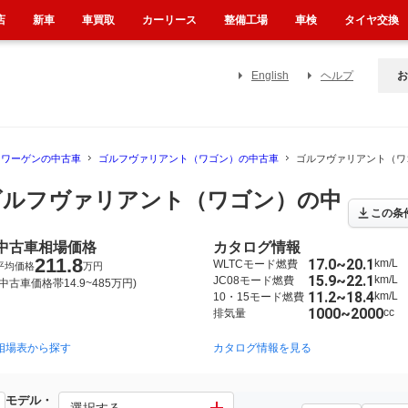
店
新車
車買取
カーリース
整備工場
車検
タイヤ交換
English
ヘルプ
お
スワーゲンの中古車
ゴルフヴァリアント（ワゴン）の中古車
ゴルフヴァリアント（ワ
ゴルフヴァリアント（ワゴン）の中
この条
中古車相場価格
カタログ情報
211.8
17.0~20.1
km/L
WLTCモード燃費
平均価格
万円
15.9~22.1
km/L
JC08モード燃費
(中古車価格帯14.9~485万円)
11.2~18.4
km/L
10・15モード燃費
1000~2000
cc
排気量
相場表から探す
2014年1月~2021年5月（）
2007年7月~2014年1月（）
カタログ情報を見る
モデル・
フヴァリアント（ワゴン）
選択する