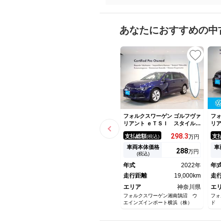
あなたにおすすめの中
フォルクスワーゲン ゴルフヴァ
フォ
リアント ｅＴＳＩ スタイル
リア
オートクルーズコントロール
ョ
298.
3
支払総額
支
(税込)
万円
サイドエアバッグ シートＨ
ｏ
フルセグ 横滑り防止装置 ス
ー
車両本体価格
車
288
万円
マートキー 記録簿 メモリー
ソ
(税込)
ナビ ワンオーナー ＥＴＣ
年式
2022年
年
パワーステアリング エアコ
ン エアバッグ 盗難防止
走行距離
19,000km
走
エリア
神奈川県
エ
フォルクスワーゲン湘南鵠沼 ウ
フォ
エインズインポート横浜（株）
ド 
（株