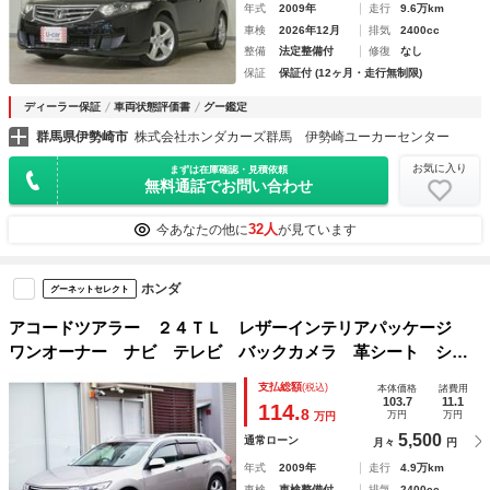
年式
2009年
走行
9.6万km
車検
2026年12月
排気
2400cc
整備
法定整備付
修復
なし
保証
保証付 (12ヶ月・走行無制限)
ディーラー保証
車両状態評価書
グー鑑定
群馬県伊勢崎市
株式会社ホンダカーズ群馬 伊勢崎ユーカーセンター
お気に入り
まずは在庫確認・見積依頼
無料通話でお問い合わせ
32人
今あなたの他に
が見ています
ホンダ
グーネットセレクト
アコードツアラー ２４ＴＬ レザーインテリアパッケージ
ワンオーナー ナビ テレビ バックカメラ 革シート シー
トヒーター パワーシート ＥＴＣ 禁煙車 スマートキー
支払総額
(税込)
本体価格
諸費用
フォグライト アルミホイール オートライト オートエアコ
103.7
11.1
114.
8
万円
万円
万円
ン
5,500
通常ローン
月々
円
年式
2009年
走行
4.9万km
車検
車検整備付
排気
2400cc