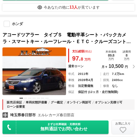
13人
今あなたの他に
が見ています
ホンダ
アコードツアラー タイプＳ 電動半革シート・バックカメ
ラ・スマートキー・ルーフレール・ＥＴＣ・クルーズコントロ
ール・ＴＥＩＮ車高調・純正１８ｉｎＡＷ・革巻きハンドル・
支払総額
(税込)
本体価格
諸費用
パドルシフト・ＵＳＢ入力・電動バックドア・ＨＩＤヘッドラ
89.8
8
97.
8
万円
万円
万円
イト
10,500
通常ローン
月々
円
年式
2011年
走行
7.2万km
車検
2028年4月
排気
2400cc
整備
法定整備無
修復
なし
保証
保証付 (12ヶ月・走行無制限)
販売店保証
車両状態評価書
グー鑑定
オンライン商談可
オプション見積り可
ローン仮審査
埼玉県春日部市
エルレカーズ春日部店
お気に入り
まずは在庫確認・見積依頼
無料通話でお問い合わせ