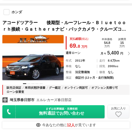
ホンダ
アコードツアラー 後期型・ルーフレール・Ｂｌｕｅｔｏｏ
ｒｈ接続・Ｇａｔｈｅｒｓナビ・バックカメラ・クルーズコン
トロール・ＨＩＤヘッドライト・スマートキー・オートＡ／
支払総額
(税込)
本体価格
諸費用
Ｃ・ＥＴＣ・パドルシフト・横滑り防止装置・社外１７ＡＷ
54.8
15
69.
8
万円
万円
万円
5,400
通常ローン
月々
円
年式
2011年
走行
8.6万km
車検
なし
排気
2000cc
整備
法定整備無
修復
なし
保証
保証付 (12ヶ月・走行無制限)
販売店保証
車両状態評価書
グー鑑定
オンライン商談可
オプション見積り可
ローン仮審査
埼玉県春日部市
エルレカーズ春日部店
お気に入り
まずは在庫確認・見積依頼
無料通話でお問い合わせ
12人
今あなたの他に
が見ています