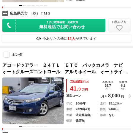
広島県呉市
（株）ＴＭＳ
お気に入り
まずは在庫確認・見積依頼
無料通話でお問い合わせ
12人
今あなたの他に
が見ています
ホンダ
アコードツアラー ２４ＴＬ ＥＴＣ バックカメラ ナビ
オートクルーズコントロール アルミホイール オートライ
ト ＨＩＤ パワーシート キーレスエントリー ＡＴ 盗難
支払総額
(税込)
本体価格
諸費用
防止システム 衝突安全ボディ ルーフレール ＡＢＳ ＥＳ
35.7
6.2
41.
9
万円
万円
万円
Ｃ
8,000
通常ローン
月々
円
年式
2009年
走行
15.1万km
車検
2028年2月
排気
2400cc
整備
法定整備無
修復
なし
保証
保証無