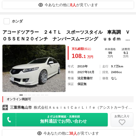
8人
今あなたの他に
が見ています
ホンダ
アコードツアラー ２４ＴＬ スポーツスタイル 車高調 Ｖ
ＯＳＳＥＮ２０インチ ナンバースムージング ｕｓｄｍ 社
外オーディオスピーカー
支払総額
(税込)
本体価格
諸費用
99
9.1
108.
1
万円
万円
万円
年式
2010年
走行
9.7万km
車検
2027年10月
排気
2400cc
整備
法定整備付
修復
なし
保証
保証無
オンライン商談可
三重県亀山市
株式会社ＡｓｓｉｓｔＣａｒＬｉｆｅ（アシストカーライフティーズ）
お気に入り
まずは在庫確認・見積依頼
無料通話でお問い合わせ
38人
今あなたの他に
が見ています