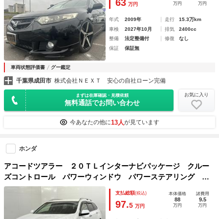
63
万円
万円
万円
レザーシート
年式
2009年
走行
15.3万km
車検
2027年10月
排気
2400cc
整備
法定整備付
修復
なし
保証
保証無
車両状態評価書
グー鑑定
千葉県成田市
株式会社ＮＥＸＴ 安心の自社ローン完備
お気に入り
まずは在庫確認・見積依頼
無料通話でお問い合わせ
13人
今あなたの他に
が見ています
ホンダ
アコードツアラー ２０ＴＬインターナビパッケージ クルー
ズコントロール パワーウィンドウ パワーステアリング 横
滑り防止装置 ＡＢＳ ＥＴＣ フルセグＴＶ 盗難防止装
支払総額
(税込)
本体価格
諸費用
置 Ｂカメ
88
9.5
97.
5
万円
万円
万円