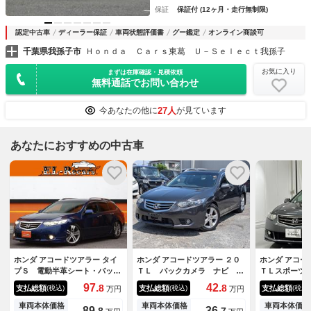
保証
保証付 (12ヶ月・走行無制限)
認定中古車
ディーラー保証
車両状態評価書
グー鑑定
オンライン商談可
千葉県我孫子市
Ｈｏｎｄａ Ｃａｒｓ東葛 Ｕ－Ｓｅｌｅｃｔ我孫子
お気に入り
まずは在庫確認・見積依頼
無料通話でお問い合わせ
27人
今あなたの他に
が見ています
あなたにおすすめの中古車
ホンダ アコードツアラー タイ
ホンダ アコードツアラー ２０
ホンダ アコー
プＳ 電動半革シート・バック
ＴＬ バックカメラ ナビ Ｔ
ＴＬスポーツ
カメラ・スマートキー・ルーフ
Ｖ オートクルーズコントロー
純正ＨＤＤナ
97.
42.
8
8
支払総額
支払総額
支払総額
(税込)
(税込)
(税込)
万円
万円
レール・ＥＴＣ・クルーズコン
ル アルミホイール オートラ
サイドカーテ
トロール・ＴＥＩＮ車高調・純
イト ＨＩＤ スマートキー
社下取りワン
車両本体価格
車両本体価格
車両本体価格
89.
36.
8
7