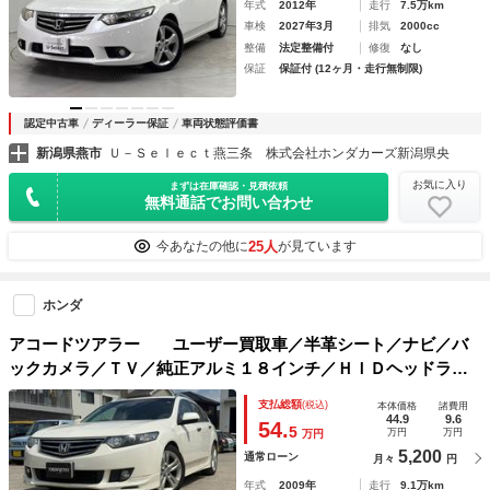
年式
2012年
走行
7.5万km
車検
2027年3月
排気
2000cc
整備
法定整備付
修復
なし
保証
保証付 (12ヶ月・走行無制限)
認定中古車
ディーラー保証
車両状態評価書
新潟県燕市
Ｕ－Ｓｅｌｅｃｔ燕三条 株式会社ホンダカーズ新潟県央
お気に入り
まずは在庫確認・見積依頼
無料通話でお問い合わせ
25人
今あなたの他に
が見ています
ホンダ
アコードツアラー ユーザー買取車／半革シート／ナビ／バ
ックカメラ／ＴＶ／純正アルミ１８インチ／ＨＩＤヘッドライ
ト／オートエアコン／ＥＴＣ／キーレス／電動格納ミラー／パ
支払総額
(税込)
本体価格
諸費用
ワーウィンドウ／
44.9
9.6
54.
5
万円
万円
万円
5,200
通常ローン
月々
円
年式
2009年
走行
9.1万km