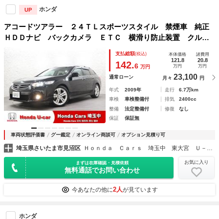
ホンダ
UP
アコードツアラー ２４ＴＬスポーツスタイル 禁煙車 純正
ＨＤＤナビ バックカメラ ＥＴＣ 横滑り防止装置 クルー
ズコントロール パワーシート コンビシート ＨＩＤヘッド
支払総額
(税込)
本体価格
諸費用
ライト フォグライト ルーフレール 純正アルミホイール
121.8
20.8
142.
6
万円
万円
万円
スマートキー ＥＳＣ
23,100
通常ローン
月々
円
年式
2009年
走行
6.7万km
車検
車検整備付
排気
2400cc
整備
法定整備付
修復
なし
保証
保証無
車両状態評価書
グー鑑定
オンライン商談可
オプション見積り可
埼玉県さいたま市見沼区
Ｈｏｎｄａ Ｃａｒｓ 埼玉中 東大宮 Ｕ－Ｓｅｌｅｃｔコーナー店
お気に入り
まずは在庫確認・見積依頼
無料通話でお問い合わせ
2人
今あなたの他に
が見ています
ホンダ