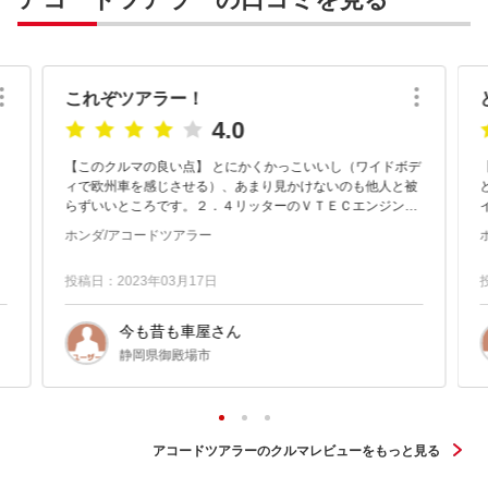
これぞツアラー！
4.0
【このクルマの良い点】 とにかくかっこいいし（ワイドボデ
【
ィで欧州車を感じさせる）、あまり見かけないのも他人と被
らずいいところです。２．４リッターのＶＴＥＣエンジンで
イル
走りも快適です。特にタイプＳはトップグレードで内装もハ
ホンダ/アコードツアラー
ーフレザー等、高級感...
投稿日：2023年03月17日
今も昔も車屋さん
静岡県御殿場市
アコードツアラーのクルマレビューをもっと見る