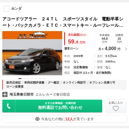
ホンダ
アコードツアラー ２４ＴＬ スポーツスタイル 電動半革シ
ート・バックカメラ・ＥＴＣ・スマートキー・ルーフレール・
ＨＩＤヘッドライト・オートＡ／Ｃ・ＨＤＤナビ・ワンセグ・
支払総額
(税込)
本体価格
諸費用
クルーズコントロール・パドルシフト・純正１８ｉｎＡＷ
44.8
15
59.
8
万円
万円
万円
4,000
通常ローン
月々
円
年式
2009年
走行
9.5万km
車検
なし
排気
2400cc
整備
法定整備無
修復
なし
保証
保証付 (12ヶ月・走行無制限)
販売店保証
車両状態評価書
グー鑑定
オンライン商談可
オプション見積り可
ローン仮審査
埼玉県春日部市
エルレカーズ春日部店
お気に入り
まずは在庫確認・見積依頼
無料通話でお問い合わせ
12人
今あなたの他に
が見ています