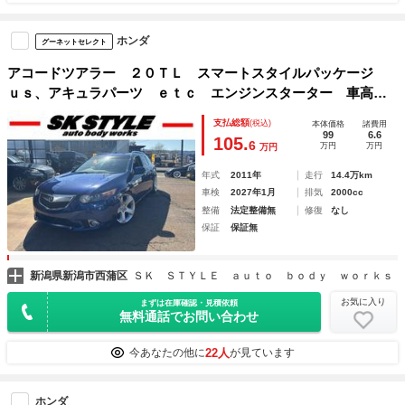
ホンダ
グーネットセレクト
アコードツアラー ２０ＴＬ スマートスタイルパッケージ
ｕｓ、アキュラパーツ ｅｔｃ エンジンスターター 車高
調 ナビ移設キット ホイールｂｍｗ バックカメラ 天張リ
支払総額
(税込)
本体価格
諸費用
ペア済み
99
6.6
105.
6
万円
万円
万円
年式
2011年
走行
14.4万km
車検
2027年1月
排気
2000cc
整備
法定整備無
修復
なし
保証
保証無
新潟県新潟市西蒲区
ＳＫ ＳＴＹＬＥ ａｕｔｏ ｂｏｄｙ ｗｏｒｋｓ
お気に入り
まずは在庫確認・見積依頼
無料通話でお問い合わせ
22人
今あなたの他に
が見ています
ホンダ