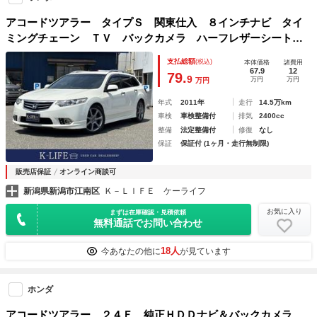
アコードツアラー タイプＳ 関東仕入 ８インチナビ タイ
ミングチェーン ＴＶ バックカメラ ハーフレザーシート
パワーバックドア
支払総額
(税込)
本体価格
諸費用
67.9
12
79.
9
万円
万円
万円
年式
2011年
走行
14.5万km
車検
車検整備付
排気
2400cc
整備
法定整備付
修復
なし
保証
保証付 (1ヶ月・走行無制限)
販売店保証
オンライン商談可
新潟県新潟市江南区
Ｋ－ＬＩＦＥ ケーライフ
お気に入り
まずは在庫確認・見積依頼
無料通話でお問い合わせ
18人
今あなたの他に
が見ています
ホンダ
アコードツアラー ２４Ｅ 純正ＨＤＤナビ＆バックカメラ