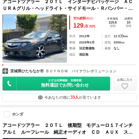
アコードツアラー ２０ＴＬ インターナビパッケージ ＡＣ
ＵＲＡグリル・ヘッドライト・サイドモール・Ｒバンパー・バ
ックドアパネル・テール・アンテナ・ドアミラー・ＴＳＸエン
支払総額
(税込)
本体価格
諸費用
ブレム／Ｆバンパーネジ穴無／ＵＳバグガード／車高調／１９
119.8
10
129.
8
万円
万円
万円
ＡＷ／リアカメラ／走行中ＴＶ
年式
2012年
走行
12.5万km
車検
2028年4月
排気
2000cc
整備
法定整備無
修復
なし
保証
保証無
茨城県ひたちなか市
ＢＵＹＮＯＷ バイナウレボリューション
お気に入り
まずは在庫確認・見積依頼
無料通話でお問い合わせ
33人
今あなたの他に
が見ています
ホンダ
アコードツアラー ２０ＴＬ 後期型 モデューロ１７インチ
アルミ ルーフレール 純正オーディオ ＣＤ ＡＵＸ ステ
アリングリモコン クルコン パドルシフト ＥＴＣ オート