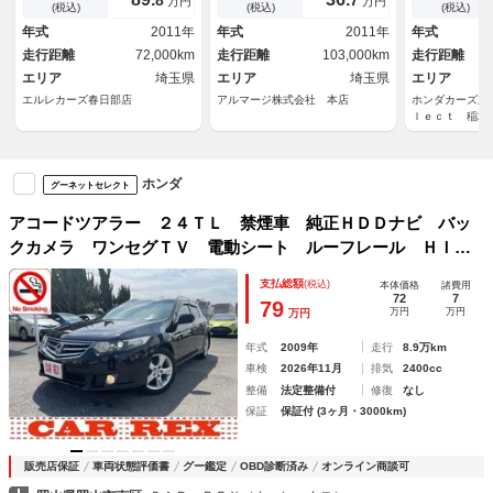
万円
万円
正１８ｉｎＡＷ・革巻きハンド
ＡＴ 盗難防止システム 衝突
テールゲート
(税込)
(税込)
(税込)
ル・パドルシフト・ＵＳＢ入
安全ボディ ルーフレール Ａ
置 電動シー
年式
2011年
年式
2011年
年式
力・電動バックドア・ＨＩＤヘ
ＢＳ ＥＳＣ ＣＤ ＵＳＢ
サーバー 地
走行距離
72,000km
走行距離
103,000km
走行距離
ッドライト
Ｄ 車検整備
エリア
埼玉県
エリア
埼玉県
エリア
エルレカーズ春日部店
アルマージ株式会社 本店
ホンダカーズ東
ｌｅｃｔ 稲城
ホンダ
グーネットセレクト
アコードツアラー ２４ＴＬ 禁煙車 純正ＨＤＤナビ バッ
クカメラ ワンセグＴＶ 電動シート ルーフレール ＨＩ
Ｄ パドルシフト クルーズコントロール 純正アルミホイー
支払総額
(税込)
本体価格
諸費用
ル ＣＤ／ＤＶＤ再生 キーレス ＥＴＣ 点検記録簿
72
7
79
万円
万円
万円
年式
2009年
走行
8.9万km
車検
2026年11月
排気
2400cc
整備
法定整備付
修復
なし
保証
保証付 (3ヶ月・3000km)
販売店保証
車両状態評価書
グー鑑定
OBD診断済み
オンライン商談可