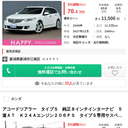
ーダー スマートキー パドルシフト レーンキープアシス
支払総額
(税込)
本体価格
諸費用
ト ルーフレール 純正アルミホイール ＥＴＣ ＨＩＤ
63.8
6.5
70.
3
万円
万円
万円
11,500
通常ローン
月々
円
年式
2008年
走行
11.0万km
車検
2027年12月
排気
2400cc
整備
法定整備付
修復
なし
保証
保証付 (1ヶ月・走行無制限)
販売店保証
新潟県新潟市江南区
ＨＡＰＰＹ
お気に入り
まずは在庫確認・見積依頼
無料通話でお問い合わせ
15人
今あなたの他に
が見ています
ホンダ
アコードツアラー タイプＳ 純正８インチインターナビ ５
速ＡＴ Ｋ２４Ａエンジン２０６ＰＳ タイプＳ専用サスペン
ション 専用大径ブレーキ 専用１８インチアルミ エアロパ
支払総額
(税込)
本体価格
諸費用
ーツ Ｂカメラ ＥＴＣ 電動リアゲート スマートキー２本