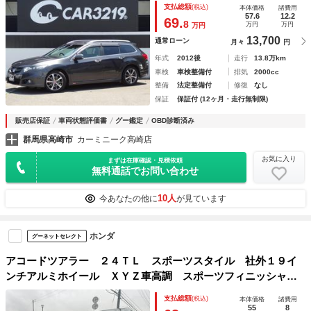
支払総額
(税込)
本体価格
諸費用
ライト オートエアコン キーレス
57.6
12.2
69.
8
万円
万円
万円
13,700
通常ローン
月々
円
年式
2012後
走行
13.8万km
車検
車検整備付
排気
2000cc
整備
法定整備付
修復
なし
保証
保証付 (12ヶ月・走行無制限)
販売店保証
車両状態評価書
グー鑑定
OBD診断済み
群馬県高崎市
カーミニーク高崎店
お気に入り
まずは在庫確認・見積依頼
無料通話でお問い合わせ
10人
今あなたの他に
が見ています
ホンダ
グーネットセレクト
アコードツアラー ２４ＴＬ スポーツスタイル 社外１９イ
ンチアルミホイール ＸＹＺ車高調 スポーツフィニッシャー
テールエンド ＨＩＤヘッドライト スマートキー 純正ナ
支払総額
(税込)
本体価格
諸費用
ビ テレビ バックモニター アルパインスピーカー ハーフ
55
8