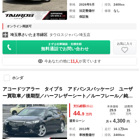
車検
2026年9月
排気
2400cc
整備
法定整備付
修復
なし
保証
保証無
オンライン商談可
埼玉県さいたま市緑区
タウロスジャパン埼玉店
お気に入り
まずは在庫確認・見積依頼
無料通話でお問い合わせ
11人
今あなたの他に
が見ています
ホンダ
アコードツアラー タイプＳ アドバンスパッケージ ユーザ
ー買取車／後期型／ハーフレザーシート／ルーフレール／純正
ナビ／バックカメラ／オートクルーズコントロール／ＥＴＣ車
支払総額
(税込)
本体価格
諸費用
載器／パワーシート／ＨＩＤヘッドライト／フルフラット／キ
29.9
15
44.
9
万円
万円
万円
ーレスエントリ／スペアキー
4,300
通常ローン
月々
円
年式
2013年
走行
16.1万km
車検
車検整備付
排気
2400cc