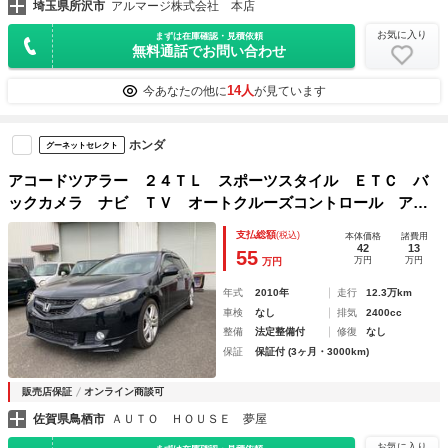
埼玉県所沢市
アルマージ株式会社 本店
お気に入り
まずは在庫確認・見積依頼
無料通話でお問い合わせ
14人
今あなたの他に
が見ています
ホンダ
グーネットセレクト
アコードツアラー ２４ＴＬ スポーツスタイル ＥＴＣ バ
ックカメラ ナビ ＴＶ オートクルーズコントロール アル
ミホイール ＨＩＤ パワーシート キーレスエントリー 電
支払総額
(税込)
本体価格
諸費用
動格納ミラー ＡＴ 盗難防止システム 衝突安全ボディ ル
42
13
55
万円
万円
万円
ーフレール ＡＢＳ
年式
2010年
走行
12.3万km
車検
なし
排気
2400cc
整備
法定整備付
修復
なし
保証
保証付 (3ヶ月・3000km)
販売店保証
オンライン商談可
佐賀県鳥栖市
ＡＵＴＯ ＨＯＵＳＥ 夢屋
お気に入り