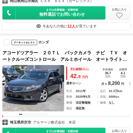
岡山県岡山市南区
ＣＡＲ ＲＥＸ（カーレックス）
お気に入り
まずは在庫確認・見積依頼
無料通話でお問い合わせ
12人
今あなたの他に
が見ています
ホンダ
グーネットセレクト
アコードツアラー ２０ＴＬ バックカメラ ナビ ＴＶ オ
ートクルーズコントロール アルミホイール オートライト
ＨＩＤ スマートキー ＡＴ 盗難防止システム 衝突安全ボ
支払総額
(税込)
本体価格
諸費用
ディ ルーフレール ＡＢＳ ＥＳＣ ＣＤ ＵＳＢ
36.7
6.1
42.
8
万円
万円
万円
8,200
通常ローン
月々
円
年式
2011年
走行
10.3万km
車検
2028年6月
排気
2000cc
整備
法定整備無
修復
なし
保証
保証無
埼玉県所沢市
アルマージ株式会社 本店
お気に入り
まずは在庫確認・見積依頼