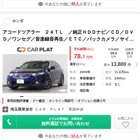
48人
今あなたの他に
が見ています
ホンダ
アコードツアラー ２４ＴＬ ／純正ＨＤＤナビ／ＣＤ／ＤＶ
Ｄ／ワンセグ／音楽録音再生／ＥＴＣ／バックカメラ／サイド
カーテンエアバッグ／ディスチャージヘッドライト／フォグラ
支払総額
(税込)
本体価格
諸費用
ンプ／オートライト／社外アルミホイール／クルーズコントロ
59.4
19.3
78.
7
万円
万円
万円
ール
13,800
通常ローン
月々
円
年式
2009年
走行
11.6万km
車検
車検整備付
排気
2400cc
整備
法定整備付
修復
なし
保証
保証無
車両状態評価書
グー鑑定
オンライン商談可
オプション見積り可
埼玉県草加市
ＣＡＲ ＰＬＡＴ 草加中央
お気に入り
まずは在庫確認・見積依頼
無料通話でお問い合わせ
10人
今あなたの他に
が見ています