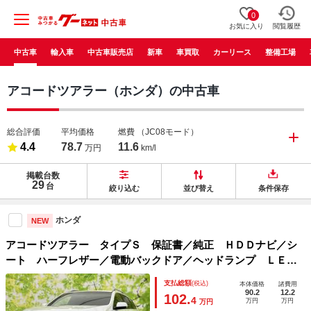
0
お気に入り
閲覧履歴
中古車
輸入車
中古車販売店
新車
車買取
カーリース
整備工場
アコードツアラー（ホンダ）の中古車
総合評価
平均価格
燃費
（JC08モード）
4.4
78.7
11.6
万円
km/l
掲載台数
29
台
絞り込む
並び替え
条件保存
ホンダ
NEW
アコードツアラー タイプＳ 保証書／純正 ＨＤＤナビ／シ
ート ハーフレザー／電動バックドア／ヘッドランプ ＬＥＤ
／ＥＴＣ／ＥＢＤ付ＡＢＳ／横滑り防止装置／バックモニター
支払総額
(税込)
本体価格
諸費用
／フルセグＴＶ／ＤＶＤ／ルーフレール／エアバッグ 運転席
90.2
12.2
102.
4
万円
万円
万円