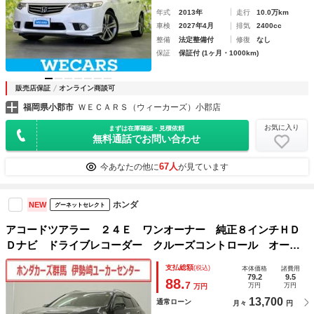
年式
2013年
走行
10.0万km
車検
2027年4月
排気
2400cc
整備
法定整備付
修復
なし
保証
保証付 (1ヶ月・1000km)
販売店保証
オンライン商談可
福岡県小郡市
ＷＥＣＡＲＳ（ウィーカーズ）小郡店
お気に入り
まずは在庫確認・見積依頼
無料通話でお問い合わせ
67人
今あなたの他に
が見ています
ホンダ
NEW
グーネットセレクト
アコードツアラー ２４Ｅ ワンオーナー 純正８インチＨＤ
Ｄナビ ドライブレコーダー クルーズコントロール オート
ライト 左右独立温度コントロール式フルオート・エアコン
支払総額
(税込)
本体価格
諸費用
電波式キーレスエントリーシステム
79.2
9.5
88.
7
万円
万円
万円
13,700
通常ローン
月々
円