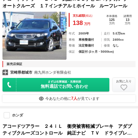
オートクルーズ １７インチアルミホイール ルーフレール
支払総額
(税込)
本体価格
諸費用
125
13
138
万円
万円
万円
年式
2009年
走行
5.0万km
車検
車検整備付
排気
2400cc
整備
法定整備付
修復
なし
保証
保証付 (3ヶ月・5000km)
販売店保証
宮崎県都城市
南九州ホンダ有限会社
お気に入り
まずは在庫確認・見積依頼
無料通話でお問い合わせ
7人
今あなたの他に
が見ています
ホンダ
アコードツアラー ２４ｉＬ 衝突被害軽減ブレーキ アダプ
ティブクルーズコントロール 純正ナビ ＴＶ ドライブレコ