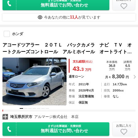
まずは在庫確認・見積依頼
無料通話でお問い合わせ
11人
今あなたの他に
が見ています
ホンダ
アコードツアラー ２０ＴＬ バックカメラ ナビ ＴＶ オ
ートクルーズコントロール アルミホイール オートライト
キーレスエントリー ＡＴ 盗難防止システム 衝突安全ボデ
支払総額
(税込)
本体価格
諸費用
ィ ＡＢＳ ＥＳＣ ＣＤ ミュージックプレイヤー接続可
36.8
6.5
43.
3
万円
万円
万円
8,300
通常ローン
月々
円
年式
2011年
走行
14.7万km
車検
2028年4月
排気
2000cc
整備
法定整備無
修復
なし
保証
保証無
埼玉県所沢市
アルマージ株式会社 本店
お気に入り
まずは在庫確認・見積依頼
無料通話でお問い合わせ