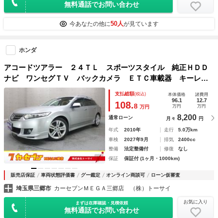
無料通話でお問い合わせ
50人
今あなたの他に
が見ています
ホンダ
アコードツアラー ２４ＴＬ スポーツスタイル 純正ＨＤＤ
ナビ ワンセグＴＶ バックカメラ ＥＴＣ車載器 キーレス
エントリー クルーズコントロール ＣＤ再生 純正アルミホ
支払総額
(税込)
本体価格
諸費用
イール オートエアコン
96.1
12.7
108.
8
万円
万円
万円
8,200
通常ローン
月々
円
年式
2010年
走行
5.0万km
車検
2027年9月
排気
2400cc
整備
法定整備付
修復
なし
保証
保証付 (1ヶ月・1000km)
販売店保証
車両状態評価書
グー鑑定
オンライン商談可
ローン仮審査
埼玉県三郷市
カーセブンＭＥＧＡ三郷店 （株）トーサイ
お気に入り
まずは在庫確認・見積依頼
無料通話でお問い合わせ