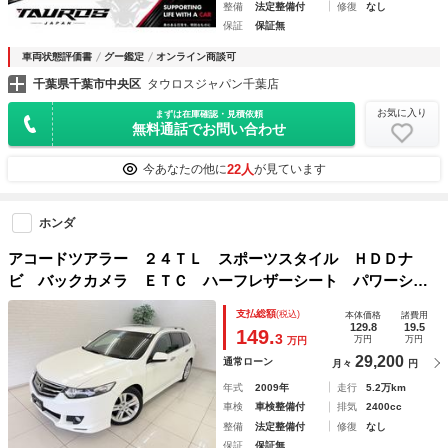
整備
法定整備付
修復
なし
保証
保証無
車両状態評価書
グー鑑定
オンライン商談可
千葉県千葉市中央区
タウロスジャパン千葉店
お気に入り
まずは在庫確認・見積依頼
無料通話でお問い合わせ
22人
今あなたの他に
が見ています
ホンダ
アコードツアラー ２４ＴＬ スポーツスタイル ＨＤＤナ
ビ バックカメラ ＥＴＣ ハーフレザーシート パワーシー
ト 純正エアロ 純正１８インチホイール ＨＩＤ パドルシ
支払総額
(税込)
本体価格
諸費用
フト クルーズコントロール フロントフォグ 修復歴無
129.8
19.5
149.
3
万円
万円
万円
29,200
通常ローン
月々
円
年式
2009年
走行
5.2万km
車検
車検整備付
排気
2400cc
整備
法定整備付
修復
なし
保証
保証無