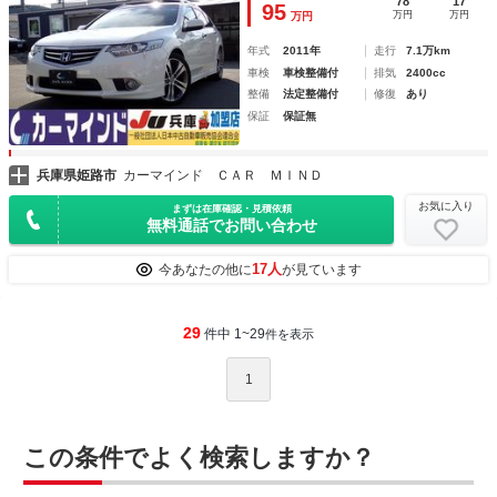
78
17
95
万円
万円
万円
年式
2011年
走行
7.1万km
車検
車検整備付
排気
2400cc
整備
法定整備付
修復
あり
保証
保証無
兵庫県姫路市
カーマインド ＣＡＲ ＭＩＮＤ
お気に入り
まずは在庫確認・見積依頼
無料通話でお問い合わせ
17人
今あなたの他に
が見ています
29
件中 1~29
件を表示
1
この条件でよく検索しますか？