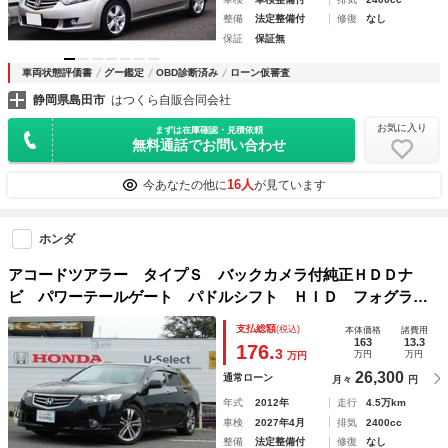
整備
法定整備付
修復
なし
保証
保証無
車両状態評価書
グー鑑定
OBD診断済み
ローン仮審査
静岡県島田市
はつくら自販合同会社
お気に入り
まずは在庫確認・見積依頼
無料通話でお問い合わせ
16人
今あなたの他に
が見ています
ホンダ
アコードツアラー タイプＳ バックカメラ付純正ＨＤＤナ
ビ パワーテールゲート パドルシフト ＨＩＤ フォグライ
ト スマートキー ＥＴＣ パワーシート フロントドライブ
支払総額
(税込)
本体価格
諸費用
レコーダー サイド・カーテンエアバッグ １オーナー 禁煙
163
13.3
176.
3
万円
万円
万円
26,300
通常ローン
月々
円
年式
2012年
走行
4.5万km
車検
2027年4月
排気
2400cc
整備
法定整備付
修復
なし