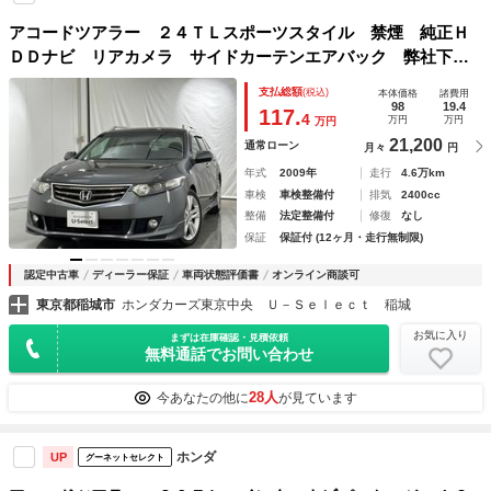
アコードツアラー ２４ＴＬスポーツスタイル 禁煙 純正Ｈ
ＤＤナビ リアカメラ サイドカーテンエアバック 弊社下取
りワンオーナー パワーテールゲート 横滑り防止装置 電動
支払総額
(税込)
本体価格
諸費用
シート ミュージックサーバー 地デジ ＣＤ／ＤＶＤ 車検
98
19.4
117.
4
万円
万円
万円
整備２年付き ＡＢＳ
21,200
通常ローン
月々
円
年式
2009年
走行
4.6万km
車検
車検整備付
排気
2400cc
整備
法定整備付
修復
なし
保証
保証付 (12ヶ月・走行無制限)
認定中古車
ディーラー保証
車両状態評価書
オンライン商談可
東京都稲城市
ホンダカーズ東京中央 Ｕ－Ｓｅｌｅｃｔ 稲城
お気に入り
まずは在庫確認・見積依頼
無料通話でお問い合わせ
28人
今あなたの他に
が見ています
ホンダ
UP
グーネットセレクト