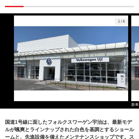
1
/
6
新車
国道1号線に面したフォルクスワーゲン宇治は、最新モデ
ルが颯爽とラインナップされた白色を基調とするショール
ームと、先進設備を備えたメンテナンスショップです。ス