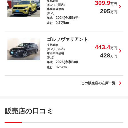
支払総額
309.9
万円
(税込)(リ済込)
車両本体価格
295
万円
(税込)
2024(令和6)年
年式
0.7万km
走行
ゴルフヴァリアント
支払総額
443.4
万円
(税込)(リ済込)
車両本体価格
428
万円
(税込)
2026(令和8)年
年式
825km
走行
この販売店の在庫一覧
販売店の口コミ