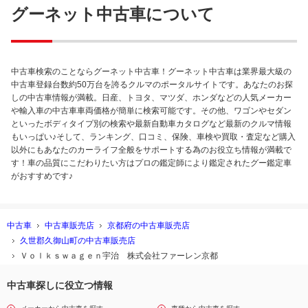
グーネット中古車について
中古車検索のことならグーネット中古車！グーネット中古車は業界最大級の
中古車登録台数約50万台を誇るクルマのポータルサイトです。あなたのお探
しの中古車情報が満載。日産、トヨタ、マツダ、ホンダなどの人気メーカー
や輸入車の中古車車両価格が簡単に検索可能です。その他、ワゴンやセダン
といったボディタイプ別の検索や最新自動車カタログなど最新のクルマ情報
もいっぱい♪そして、ランキング、口コミ、保険、車検や買取・査定など購入
以外にもあなたのカーライフ全般をサポートする為のお役立ち情報が満載で
す！車の品質にこだわりたい方はプロの鑑定師により鑑定されたグー鑑定車
がおすすめです♪
中古車
中古車販売店
京都府の中古車販売店
久世郡久御山町の中古車販売店
Ｖｏｌｋｓｗａｇｅｎ宇治 株式会社ファーレン京都
中古車探しに役立つ情報