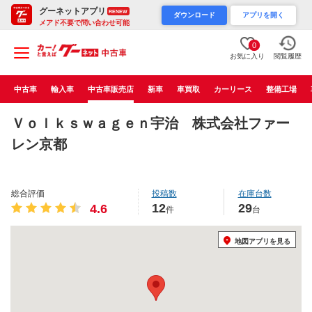
グーネットアプリ
RENEW
ダウンロード
アプリを開く
メアド不要で問い合わせ可能
0
お気に入り
閲覧履歴
中古車
輸入車
中古車販売店
新車
車買取
カーリース
整備工場
Ｖｏｌｋｓｗａｇｅｎ宇治 株式会社ファー
レン京都
総合評価
投稿数
在庫台数
12
29
4.6
件
台
地図アプリを見る