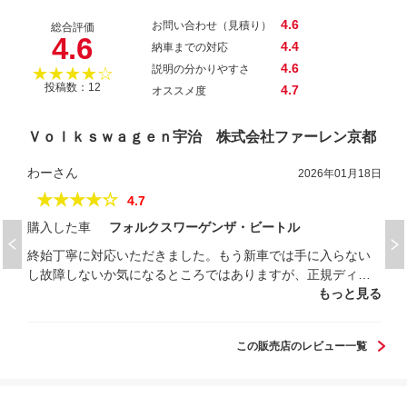
4.6
お問い合わせ（見積り）
総合評価
4.6
4.4
納車までの対応
4.6
説明の分かりやすさ
★★★★☆
投稿数：12
4.7
オススメ度
Ｖｏｌｋｓｗａｇｅｎ宇治 株式会社ファーレン京都
わーさん
2026年01月18日
★★★★☆
4.7
購入した車
フォルクスワーゲンザ・ビートル
終始丁寧に対応いただきました。もう新車では手に入らない
し故障しないか気になるところではありますが、正規ディー
ラーの保証もありこの車に決めました。まだ納車まで暫くか
もっと見る
かりますが楽しみに待ちたいと思います。
この販売店のレビュー一覧