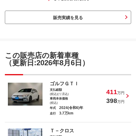
販売実績を見る
ＶＷ ポロ ＴＳＩアクティブ
この販売店の新着車種
（更新日:2026年8月6日）
ＶＷ ゴルフヴァリアント ＴＤＩ Ｒラ
ゴルフＧＴＩ
イン
支払総額
411
万円
(税込)(リ済込)
車両本体価格
398
万円
(税込)
2024(令和6)年
年式
3.7万km
走行
ＶＷ ゴルフＧＴＩ ベースグレード
Ｔ－クロス