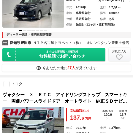
月々
円
年式
2016年
走行
8.7万km
車検
車検整備付
排気
1800cc
整備
法定整備付
修復
あり
保証
保証付 (12ヶ月・走行無制限)
ディーラー保証
車両状態評価書
愛知県豊田市
ＮＴＰ名古屋トヨペット（株） オレンジタウン豊田土橋店
お気に入り
まずは在庫確認・見積依頼
無料通話でお問い合わせ
27人
今あなたの他に
が見ています
トヨタ
ヴォクシー Ｘ ＥＴＣ アイドリングストップ スマートキ
ー 両側パワースライドドア オートライト 純正ＳＤナビ
Ｂｌｕｅｔｏｏｔｈ接続 後席モニター 三列シート
支払総額
(税込)
本体価格
諸費用
120.9
16.7
137.
6
万円
万円
万円
年式
2017年
走行
8.3万km