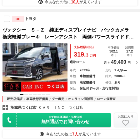
10人
今あなたの他に
が見ています
トヨタ
UP
ヴォクシー Ｓ－Ｚ 純正ディスプレイナビ バックカメラ
衝突軽減ブレーキ レーンアシスト 両側パワースライドド
ア クリアランスソナー ハーフレザーシート シートヒータ
支払総額
(税込)
本体価格
諸費用
ー ビルトインＥＴＣ２．０ ＬＥＤヘッドライト
302.1
17.2
319.
3
万円
万円
万円
49,400
通常ローン
月々
円
年式
2023年
走行
1.4万km
車検
車検整備付
排気
2000cc
整備
法定整備付
修復
あり
保証
保証付 (3ヶ月・走行無制限)
販売店保証
車両状態評価書
グー鑑定
オンライン商談可
ローン仮審査
茨城県つくば市
ＣＡＲ ＩＮＣ つくば店
お気に入り
まずは在庫確認・見積依頼
無料通話でお問い合わせ
7人
今あなたの他に
が見ています