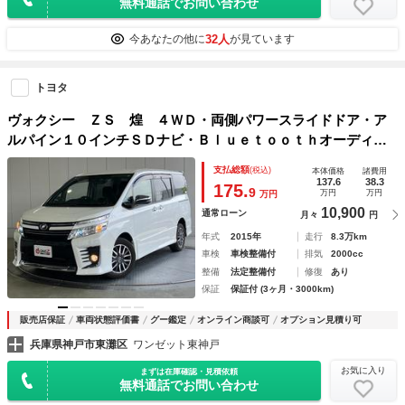
無料通話でお問い合わせ
32人
今あなたの他に
が見ています
トヨタ
ヴォクシー ＺＳ 煌 ４ＷＤ・両側パワースライドドア・ア
ルパイン１０インチＳＤナビ・Ｂｌｕｅｔｏｏｔｈオーディ
オ・フルセグ・Ｂカメラ・ＦＲドラレコ・ＭＴモード・ＨＩＤ
支払総額
(税込)
本体価格
諸費用
オートライト・ＥＴＣ・純正１６インチＡＷ・スマートキー・
137.6
38.3
175.
9
万円
万円
万円
10,900
通常ローン
月々
円
年式
2015年
走行
8.3万km
車検
車検整備付
排気
2000cc
整備
法定整備付
修復
あり
保証
保証付 (3ヶ月・3000km)
販売店保証
車両状態評価書
グー鑑定
オンライン商談可
オプション見積り可
兵庫県神戸市東灘区
ワンゼット東神戸
お気に入り
まずは在庫確認・見積依頼
無料通話でお問い合わせ