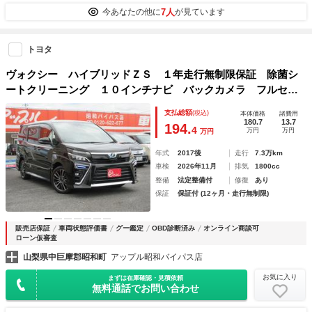
7人
今あなたの他に
が見ています
トヨタ
ヴォクシー ハイブリッドＺＳ １年走行無制限保証 除菌シ
ートクリーニング １０インチナビ バックカメラ フルセグ
ＴＶ Ｂｌｕｅｔｏｏｔｈ ＨＤＭＩ ＤＶＤビデオ 後席モ
支払総額
(税込)
本体価格
諸費用
ニター 両側パワスラ シートヒーター エンジンスターター
180.7
13.7
194.
4
万円
万円
万円
年式
2017後
走行
7.3万km
車検
2026年11月
排気
1800cc
整備
法定整備付
修復
あり
保証
保証付 (12ヶ月・走行無制限)
販売店保証
車両状態評価書
グー鑑定
OBD診断済み
オンライン商談可
ローン仮審査
山梨県中巨摩郡昭和町
アップル昭和バイパス店
お気に入り
まずは在庫確認・見積依頼
無料通話でお問い合わせ