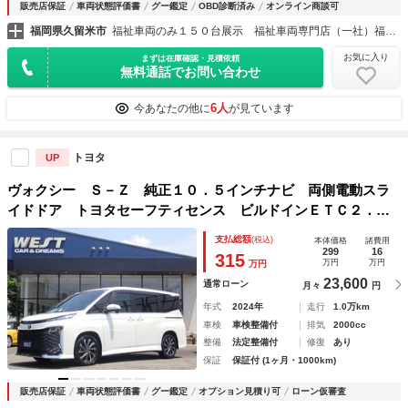
販売店保証
車両状態評価書
グー鑑定
OBD診断済み
オンライン商談可
福岡県久留米市
福祉車両のみ１５０台展示 福祉車両専門店（一社）福祉車両のたすかる
お気に入り
まずは在庫確認・見積依頼
無料通話でお問い合わせ
6人
今あなたの他に
が見ています
トヨタ
UP
ヴォクシー Ｓ－Ｚ 純正１０．５インチナビ 両側電動スラ
イドドア トヨタセーフティセンス ビルドインＥＴＣ２．
０ 前後ドライブレコーダー ハーフレザーシート バックカ
支払総額
(税込)
本体価格
諸費用
メラ クリアランスソナー 前席シートヒーター
299
16
315
万円
万円
万円
23,600
通常ローン
月々
円
年式
2024年
走行
1.0万km
車検
車検整備付
排気
2000cc
整備
法定整備付
修復
あり
保証
保証付 (1ヶ月・1000km)
販売店保証
車両状態評価書
グー鑑定
オプション見積り可
ローン仮審査