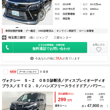
年式
2018年
走行
10.6万km
車検
2027年3月
排気
1800cc
整備
法定整備無
修復
あり
保証
保証無
車両状態評価書
グー鑑定
OBD診断済み
オンライン商談可
ローン仮審査
埼玉県三郷市
（株）ジャンプ 三郷センター
お気に入り
まずは在庫確認・見積依頼
無料通話でお問い合わせ
33人
今あなたの他に
が見ています
トヨタ
NEW
グーネットセレクト
ヴォクシー Ｓ－Ｚ ＯＢＤ診断済／ディスプレイオーディオ
プラス／ＥＴＣ２．０／ハンズフリースライドドア／パワーバ
ックドア／ステアリングヒーター／シートヒーター／アドバン
支払総額
(税込)
本体価格
諸費用
ストパーク／ユニバーサルステップ／オットマン
289
10
299
万円
万円
万円
47,900
通常ローン
月々
円