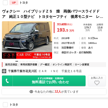
トヨタ
UP
ヴォクシー ハイブリッドＺＳ 煌 両側パワースライドド
ア 純正１０型ナビ トヨタセーフティ 後席モニター レー
ンアシスト クルコン 衝突軽減 バックカメラ シートヒー
支払総額
(税込)
本体価格
諸費用
ター ビルトインＥＴＣ２．０ ステアスイッチ オートハイ
179.7
13.8
193.
5
万円
万円
万円
ビーム
年式
2018年
走行
9.3万km
車検
2027年10月
排気
1800cc
整備
法定整備付
修復
あり
保証
保証付 (3ヶ月・走行無制限)
販売店保証
車両状態評価書
グー鑑定
オンライン商談可
ローン仮審査
千葉県千葉市花見川区
ＣＡＲ ＩＮＣ 千葉北１６号店
お気に入り
まずは在庫確認・見積依頼
無料通話でお問い合わせ
12人
今あなたの他に
が見ています
トヨタ