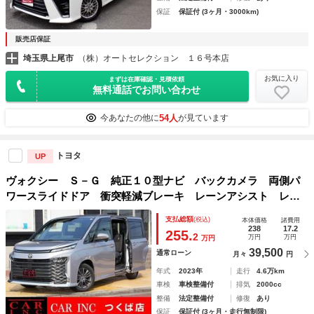
保証
保証付 (3ヶ月・3000km)
販売店保証
埼玉県上尾市
（株）オートセレクション １６号本店
お気に入り
まずは在庫確認・見積依頼
無料通話でお問い合わせ
54人
今あなたの他に
が見ています
トヨタ
UP
ヴォクシー Ｓ－Ｇ 純正１０型ナビ バックカメラ 両側パ
ワースライドドア 衝突軽減ブレーキ レーンアシスト レー
ダークルーズコントロール クリアランスソナー シートヒー
支払総額
(税込)
本体価格
諸費用
ター ビルトインＥＴＣ２．０ フルセグ
238
17.2
255.
2
万円
万円
万円
39,500
通常ローン
月々
円
年式
2023年
走行
4.6万km
車検
車検整備付
排気
2000cc
整備
法定整備付
修復
あり
保証
保証付 (3ヶ月・走行無制限)