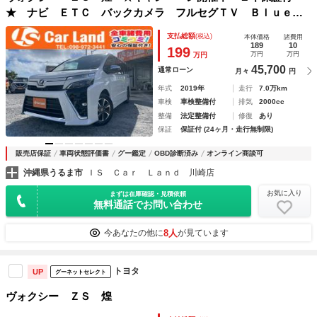
★ ナビ ＥＴＣ バックカメラ フルセグＴＶ Ｂｌｕｅｔ
ｏｏｔｈ ＤＶＤ再生 両側パワースライドドア ７人乗り
支払総額
(税込)
本体価格
諸費用
２０２５年製造タイヤ サンシェード
189
10
199
万円
万円
万円
45,700
通常ローン
月々
円
年式
2019年
走行
7.0万km
車検
車検整備付
排気
2000cc
整備
法定整備付
修復
あり
保証
保証付 (24ヶ月・走行無制限)
販売店保証
車両状態評価書
グー鑑定
OBD診断済み
オンライン商談可
沖縄県うるま市
ＩＳ Ｃａｒ Ｌａｎｄ 川崎店
お気に入り
まずは在庫確認・見積依頼
無料通話でお問い合わせ
8人
今あなたの他に
が見ています
トヨタ
UP
グーネットセレクト
ヴォクシー ＺＳ 煌