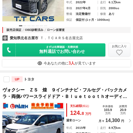
年式
2022年
走行
6.1万km
車検
2027年4月
排気
2000cc
整備
法定整備付
修復
あり
保証
保証付 (1ヶ月・1000km)
販売店保証
OBD診断済み
ローン仮審査
愛知県北名古屋市
Ｔ．ＴＣＡＲＳ名古屋北店
お気に入り
まずは在庫確認・見積依頼
無料通話でお問い合わせ
3人
今あなたの他に
が見ています
トヨタ
UP
ヴォクシー ＺＳ 煌 ９インチナビ・フルセグ・バックカメ
ラ・両側パワースライドドア・Ｂｌｕｅｔｏｏｔｈオーディ
オ・ＣＤ／ＤＶＤ・フリップダウンモニター・ＴＶキャンセラ
支払総額
(税込)
本体価格
諸費用
ー・ＬＥＤライト・フォグ・ＥＴＣ・ドアバイザー
103.9
20.9
124.
8
万円
万円
万円
14,300
通常ローン
月々
円
年式
2015年
走行
8.9万km