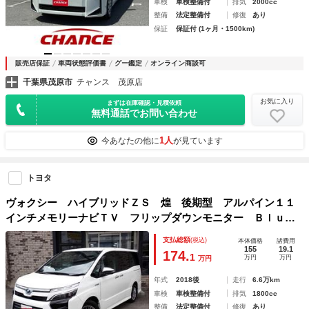
車検
車検整備付
排気
2000cc
整備
法定整備付
修復
あり
保証
保証付 (1ヶ月・1500km)
販売店保証
車両状態評価書
グー鑑定
オンライン商談可
千葉県茂原市
チャンス 茂原店
お気に入り
まずは在庫確認・見積依頼
無料通話でお問い合わせ
1人
今あなたの他に
が見ています
トヨタ
ヴォクシー ハイブリッドＺＳ 煌 後期型 アルパイン１１
インチメモリーナビＴＶ フリップダウンモニター Ｂｌｕｅ
ｔｏｏｔｈ ＥＴＣ 両側自動ドア スマートキー クルコ
支払総額
(税込)
本体価格
諸費用
ン トヨタセーフティーセンス ＬＥＤライト 純正アルミ
155
19.1
174.
1
万円
万円
万円
７人乗り
年式
2018後
走行
6.6万km
車検
車検整備付
排気
1800cc
整備
法定整備付
修復
あり