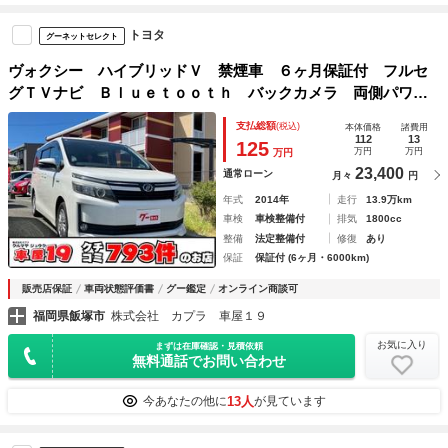
トヨタ
グーネットセレクト
ヴォクシー ハイブリッドＶ 禁煙車 ６ヶ月保証付 フルセ
グＴＶナビ Ｂｌｕｅｔｏｏｔｈ バックカメラ 両側パワー
スライドドア 車検２年付 シートヒーター ＥＴＣ クルコ
支払総額
(税込)
本体価格
諸費用
ン レーダーブレーキサポート デュアルエアコン アルミ
112
13
125
万円
万円
万円
23,400
通常ローン
月々
円
年式
2014年
走行
13.9万km
車検
車検整備付
排気
1800cc
整備
法定整備付
修復
あり
保証
保証付 (6ヶ月・6000km)
販売店保証
車両状態評価書
グー鑑定
オンライン商談可
福岡県飯塚市
株式会社 カプラ 車屋１９
お気に入り
まずは在庫確認・見積依頼
無料通話でお問い合わせ
13人
今あなたの他に
が見ています