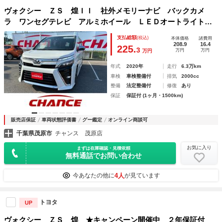
ヴォクシー ＺＳ 煌ＩＩ 社外メモリーナビ バックカメ
ラ ワンセグテレビ アルミホイール ＬＥＤオートライト
両側パワースライドドア フォグライト レーンアシスト 衝
支払総額
(税込)
本体価格
諸費用
突被害軽減システム アイドリングストップ
208.9
16.4
225.
3
万円
万円
万円
年式
2020年
走行
6.3万km
車検
車検整備付
排気
2000cc
整備
法定整備付
修復
あり
保証
保証付 (1ヶ月・1500km)
販売店保証
車両状態評価書
グー鑑定
オンライン商談可
千葉県茂原市
チャンス 茂原店
お気に入り
まずは在庫確認・見積依頼
無料通話でお問い合わせ
4人
今あなたの他に
が見ています
トヨタ
UP
ヴォクシー ＺＳ 煌 ★キャンペーン開催中 ２年保証付