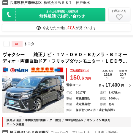
兵庫県神戸市垂水区
株式会社ＷＥＳＴ 神戸垂水
お気に入り
まずは在庫確認・見積依頼
無料通話でお問い合わせ
47人
今あなたの他に
が見ています
トヨタ
UP
ヴォクシー 純正ナビ・ＴＶ・ＤＶＤ・Ｂカメラ・ＢＴオー
ディオ・両側自動ドア・フリップダウンモニター・ＬＥＤライ
ト・ＬＥＤフォグ・オートライト・Ｃセンサー・本革ステア・
支払総額
(税込)
本体価格
諸費用
クルーズコントロール・レーンアシスト・ＥＴＣ
129.9
20.7
150.
6
万円
万円
万円
17,400
通常ローン
月々
円
年式
2017年
走行
6.0万km
車検
車検整備付
排気
2000cc
整備
法定整備付
修復
あり
保証
保証付 (12ヶ月・走行無制限)
販売店保証
車両状態評価書
グー鑑定
OBD診断済み
オンライン商談可
ローン仮審査
埼玉県さいたま市岩槻区
ユーパーク アリーナ店 ＪＵ適正販売店