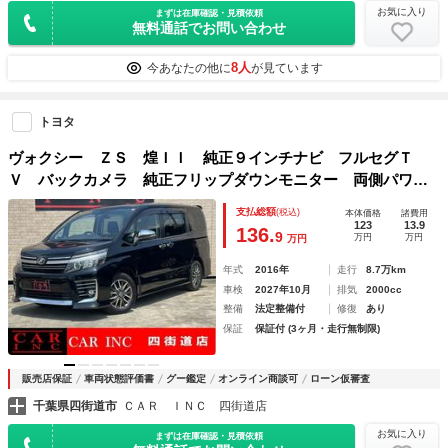
お気に入り
まずは在庫確認・見積依頼
無料通話でお問い合わせ
8人
今あなたの他に
が見ています
トヨタ
ヴォクシー ＺＳ 煌ＩＩ 純正９インチナビ フルセグＴ
Ｖ バックカメラ 純正フリップダウンモニター 両側パワー
スライドドア 衝突被害軽減ブレーキ ビルトインＥＴＣ Ｌ
支払総額
(税込)
本体価格
諸費用
ＥＤヘッドライト アイドリングストップ 純正１６インチア
123
13.9
136.
9
万円
万円
万円
ルミ
年式
2016年
走行
8.7万km
車検
2027年10月
排気
2000cc
整備
法定整備付
修復
あり
保証
保証付 (3ヶ月・走行無制限)
販売店保証
車両状態評価書
グー鑑定
オンライン商談可
ローン仮審査
千葉県四街道市
ＣＡＲ ＩＮＣ 四街道店
お気に入り
まずは在庫確認・見積依頼