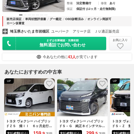
整備
法定整備付
修復
あり
保証
保証付 (12ヶ月・走行無制限)
販売店保証
車両状態評価書
グー鑑定
OBD診断済み
オンライン商談可
ローン仮審査
埼玉県さいたま市岩槻区
ユーパーク アリーナ店 ＪＵ適正販売店
お気に入り
まずは在庫確認・見積依頼
無料通話でお問い合わせ
43人
今あなたの他に
が見ています
あなたにおすすめの中古車
UP
UP
トヨタ ヴォクシー ハイブリッ
トヨタ ヴォクシー ハイブリッ
トヨタ ヴォク
ドＺＳ 煌ＩＩ ６ヶ月走行距
ドＳ－Ｇ 純正８インチマルチ
ドＳ－Ｚ 禁
離無制限保証付 フリップダウ
メディア フルセグＴＶ 両側
ＧＲ１８イン
159.
299.
9
5
支払総額
支払総額
支払総額
(税込)
(税込)
(税込)
万円
万円