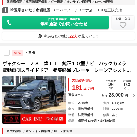
販売店保証
車両状態評価書
グー鑑定
オンライン商談可
ローン仮審査
埼玉県さいたま市岩槻区
ユーパーク アリーナ店 ＪＵ適正販売店
お気に入り
まずは在庫確認・見積依頼
無料通話でお問い合わせ
22人
今あなたの他に
が見ています
トヨタ
NEW
ヴォクシー ＺＳ 煌ＩＩ 純正１０型ナビ バックカメラ
電動両側スライドドア 衝突軽減ブレーキ レーンアシスト
オートクルーズコントロール クリアランスソナー フルセ
支払総額
(税込)
本体価格
諸費用
グ Ｂｌｕｅｔｏｏｔｈ ビルトインＥＴＣ オートライト
164
17.2
181.
2
万円
万円
万円
28,000
通常ローン
月々
円
年式
2019年
走行
6.1万km
車検
車検整備付
排気
2000cc
整備
法定整備付
修復
あり
保証
保証付 (3ヶ月・走行無制限)
販売店保証
オンライン商談可
ローン仮審査