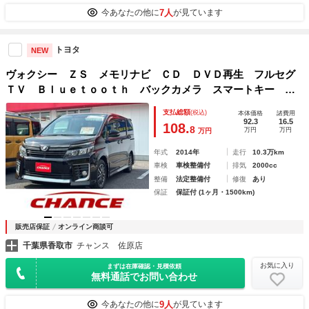
7人
今あなたの他に
が見ています
トヨタ
NEW
ヴォクシー ＺＳ メモリナビ ＣＤ ＤＶＤ再生 フルセグ
ＴＶ Ｂｌｕｅｔｏｏｔｈ バックカメラ スマートキー Ｅ
ＴＣ プライバシーガラス スマートキー 衝突軽減ブレー
支払総額
(税込)
本体価格
諸費用
キ 両側電動スライドドア アイドリングストップ
92.3
16.5
108.
8
万円
万円
万円
年式
2014年
走行
10.3万km
車検
車検整備付
排気
2000cc
整備
法定整備付
修復
あり
保証
保証付 (1ヶ月・1500km)
販売店保証
オンライン商談可
千葉県香取市
チャンス 佐原店
お気に入り
まずは在庫確認・見積依頼
無料通話でお問い合わせ
9人
今あなたの他に
が見ています