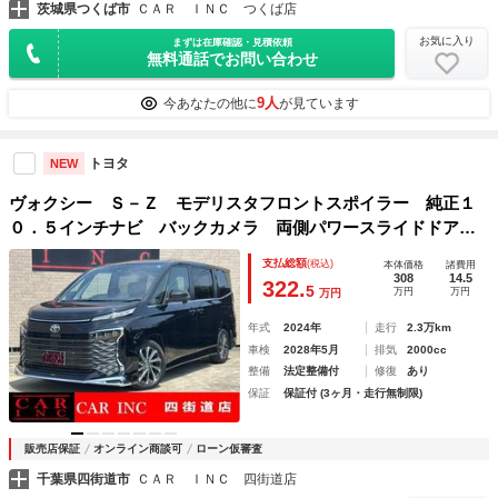
茨城県つくば市
ＣＡＲ ＩＮＣ つくば店
お気に入り
まずは在庫確認・見積依頼
無料通話でお問い合わせ
9人
今あなたの他に
が見ています
トヨタ
NEW
ヴォクシー Ｓ－Ｚ モデリスタフロントスポイラー 純正１
０．５インチナビ バックカメラ 両側パワースライドドア
衝突被害軽減ブレーキ クリアランスソナー レーダークルー
支払総額
(税込)
本体価格
諸費用
ズコントロール ハーフレザーシート ＥＴＣ２．０
308
14.5
322.
5
万円
万円
万円
年式
2024年
走行
2.3万km
車検
2028年5月
排気
2000cc
整備
法定整備付
修復
あり
保証
保証付 (3ヶ月・走行無制限)
販売店保証
オンライン商談可
ローン仮審査
千葉県四街道市
ＣＡＲ ＩＮＣ 四街道店