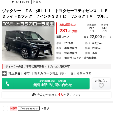
トヨタ
グーネットセレクト
ヴォクシー ＺＳ 煌ＩＩＩ トヨタセーフティセンス ＬＥ
Ｄライト＆フォグ ７インチＳＤナビ ワンセグＴＶ ブルー
トゥース ＣＤ ＳＤ バックモニター ＥＴＣ２．０ 両側
支払総額
(税込)
本体価格
諸費用
パワースライドドア １６ＡＷ パンク修理キット 点検記録
217
14.3
231.
3
万円
万円
万円
簿
22,000
据置ローン
月々
円
年式
2021年
走行
8.6万km
車検
車検整備付
排気
2000cc
整備
法定整備付
修復
あり
保証
保証付 (12ヶ月・走行無制限)
ディーラー保証
車両状態評価書
オプション見積り可
埼玉県春日部市
トヨタカローラ埼玉（株） 春日部ＢＡＳＥ
お気に入り
まずは在庫確認・見積依頼
無料通話でお問い合わせ
4人
今あなたの他に
が見ています
トヨタ
NEW
グーネットセレクト