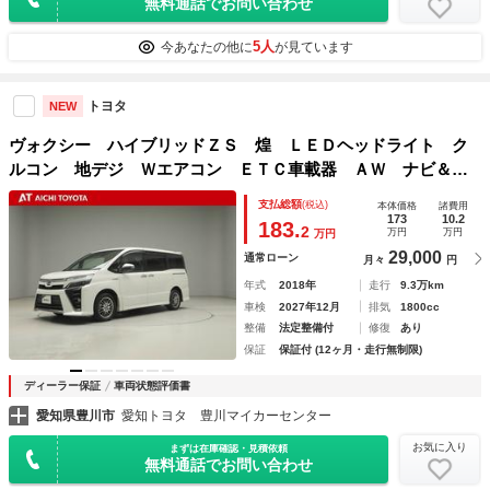
無料通話でお問い合わせ
5人
今あなたの他に
が見ています
トヨタ
NEW
ヴォクシー ハイブリッドＺＳ 煌 ＬＥＤヘッドライト ク
ルコン 地デジ Ｗエアコン ＥＴＣ車載器 ＡＷ ナビ＆Ｔ
Ｖ 盗難防止装置 エアコン ＡＢＳ 横滑防止 キーフリ
支払総額
(税込)
本体価格
諸費用
ー パワーウィンドウ メモリーナビ ３列シート スマキ
173
10.2
183.
2
万円
万円
万円
－ ワンオナ
29,000
通常ローン
月々
円
年式
2018年
走行
9.3万km
車検
2027年12月
排気
1800cc
整備
法定整備付
修復
あり
保証
保証付 (12ヶ月・走行無制限)
ディーラー保証
車両状態評価書
愛知県豊川市
愛知トヨタ 豊川マイカーセンター
お気に入り
まずは在庫確認・見積依頼
無料通話でお問い合わせ