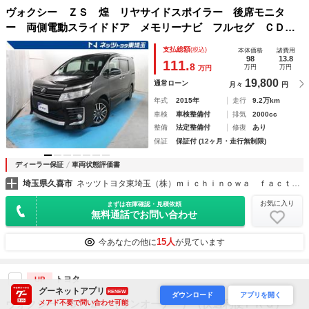
ヴォクシー ＺＳ 煌 リヤサイドスポイラー 後席モニタ
ー 両側電動スライドドア メモリーナビ フルセグ ＣＤ
ＤＶＤ ＥＴＣ ミュージックサーバー Ｂｌｕｅｔｏｏｔ
支払総額
(税込)
本体価格
諸費用
ｈ ＬＥＤヘッドランプ 純正１６インチアルミ スマートキ
98
13.8
111.
8
万円
万円
万円
ー
19,800
通常ローン
月々
円
年式
2015年
走行
9.2万km
車検
車検整備付
排気
2000cc
整備
法定整備付
修復
あり
保証
保証付 (12ヶ月・走行無制限)
ディーラー保証
車両状態評価書
埼玉県久喜市
ネッツトヨタ東埼玉（株）ｍｉｃｈｉｎｏｗａ ｆａｃｔｏｒｙ 久喜
お気に入り
まずは在庫確認・見積依頼
無料通話でお問い合わせ
15人
今あなたの他に
が見ています
トヨタ
UP
グーネットアプリ
RENEW
ダウンロード
アプリを開く
ヴォクシー Ｓ－Ｚ （ワンオーナー）（快適利便ＰＫＧ）
メアド不要で問い合わせ可能