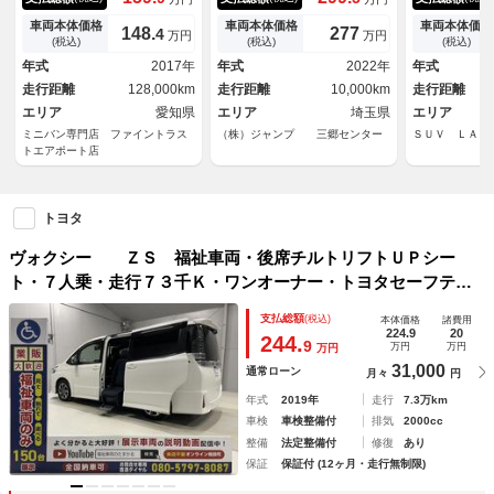
ンモニター １１インチＢＩＧ
パワースライドドア アラウン
便ＰＫＧ フ
Ｘ トヨタセーフティセンス
ドビューモニター ＥＴＣ２．
正１０型ナビ
車両本体価格
車両本体価格
車両本体価格
148.
277
4
万円
万円
ＬＥＤヘッドライト バックカ
０ Ｂｌｕｅｔｏｏｔｈ ＤＩ
レーダークル
(税込)
(税込)
(税込)
メラ 禁煙車 両側パワースラ
ＳＣ ＵＳＢ アダプティブク
スポットモニ
年式
2017年
年式
2022年
年式
イドドア フルセグＴＶ Ｂｌ
ルーズコントロール レーンキ
ラー 電動リ
走行距離
128,000km
走行距離
10,000km
走行距離
ｕｅｔｏｏｔｈ
ープアシスト
ＥＤヘッド
エリア
愛知県
エリア
埼玉県
エリア
ミニバン専門店 ファイントラス
（株）ジャンプ 三郷センター
ＳＵＶ ＬＡＮ
トエアポート店
トヨタ
ヴォクシー ＺＳ 福祉車両・後席チルトリフトＵＰシー
ト・７人乗・走行７３千Ｋ・ワンオーナー・トヨタセーフティ
センス・左右電動スライドドア・純正ナビ・ＴＶ・後席モニタ
支払総額
(税込)
本体価格
諸費用
ー・Ｂカメラ・クルーズコントロール・スマートキー
224.9
20
244.
9
万円
万円
万円
31,000
通常ローン
月々
円
年式
2019年
走行
7.3万km
車検
車検整備付
排気
2000cc
整備
法定整備付
修復
あり
保証
保証付 (12ヶ月・走行無制限)