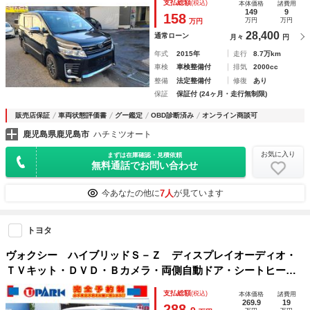
支払総額
(税込)
本体価格
諸費用
149
9
158
万円
万円
万円
28,400
通常ローン
月々
円
年式
2015年
走行
8.7万km
車検
車検整備付
排気
2000cc
整備
法定整備付
修復
あり
保証
保証付 (24ヶ月・走行無制限)
販売店保証
車両状態評価書
グー鑑定
OBD診断済み
オンライン商談可
鹿児島県鹿児島市
ハチミツオート
お気に入り
まずは在庫確認・見積依頼
無料通話でお問い合わせ
7人
今あなたの他に
が見ています
トヨタ
ヴォクシー ハイブリッドＳ－Ｚ ディスプレイオーディオ・
ＴＶキット・ＤＶＤ・Ｂカメラ・両側自動ドア・シートヒータ
ー・ハーフレザーシート・ＬＥＤライト・Ｃセンサー・レーダ
支払総額
(税込)
本体価格
諸費用
ークルーズ・オートライト・ミラーウィンカー・本革ステア・
269.9
19
288.