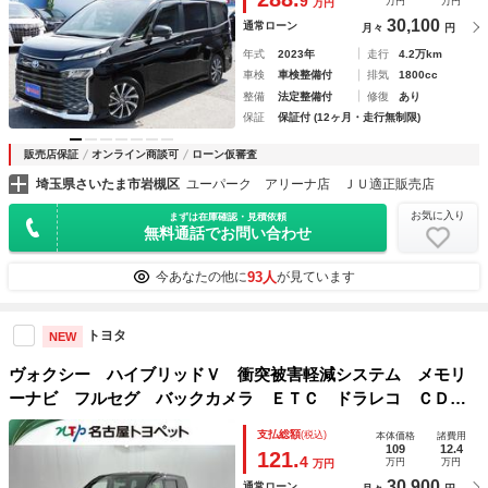
9
万円
万円
万円
ＥＴＣ
30,100
通常ローン
月々
円
年式
2023年
走行
4.2万km
車検
車検整備付
排気
1800cc
整備
法定整備付
修復
あり
保証
保証付 (12ヶ月・走行無制限)
販売店保証
オンライン商談可
ローン仮審査
埼玉県さいたま市岩槻区
ユーパーク アリーナ店 ＪＵ適正販売店
お気に入り
まずは在庫確認・見積依頼
無料通話でお問い合わせ
93人
今あなたの他に
が見ています
トヨタ
NEW
ヴォクシー ハイブリッドＶ 衝突被害軽減システム メモリ
ーナビ フルセグ バックカメラ ＥＴＣ ドラレコ ＣＤ
ミュージックプレイヤー接続可 ＤＶＤ再生 後席モニター
支払総額
(税込)
本体価格
諸費用
オートクルーズコントロール ＬＥＤヘッドランプ 乗車定員
109
12.4
121.
4
万円
万円
万円
７人
30,900
通常ローン