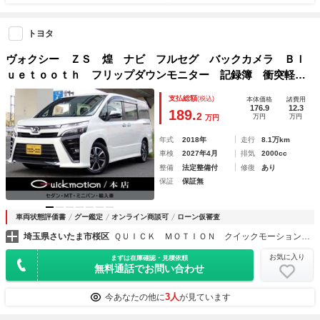
トヨタ
ヴォクシー ＺＳ 煌 ナビ フルセグ バックカメラ Ｂｌ
ｕｅｔｏｏｔｈ フリップダウンモニター 記録簿 衝突軽減
ブレーキ ナビ連動ドラレコ 両側電動スライドドア クルー
支払総額
(税込)
本体価格
諸費用
ズコントロール レーンアシスト オートハイビーム
176.9
12.3
189.
2
万円
万円
万円
年式
2018年
走行
8.1万km
車検
2027年4月
排気
2000cc
整備
法定整備付
修復
あり
保証
保証無
車両状態評価書
グー鑑定
オンライン商談可
ローン仮審査
埼玉県さいたま市桜区
ＱＵＩＣＫ ＭＯＴＩＯＮ クイックモーション 本店
お気に入り
まずは在庫確認・見積依頼
無料通話でお問い合わせ
3人
今あなたの他に
が見ています