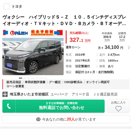
トヨタ
ヴォクシー ハイブリッドＳ－Ｚ １０．５インチディスプレ
イオーディオ・ＴＶキット・ＤＶＤ・Ｂカメラ・ＢＴオーディ
オ・シートヒーター・ハーフレザーシート・ＬＥＤライト・オ
支払総額
(税込)
本体価格
諸費用
ートライト・スマキー・Ｃセンサー・レーダークルーズ・ＥＴ
309.9
17.2
327.
1
万円
万円
万円
Ｃ
34,100
通常ローン
月々
円
年式
2024年
走行
2.8万km
車検
2027年8月
排気
1800cc
整備
法定整備付
修復
あり
保証
保証付 (12ヶ月・走行無制限)
販売店保証
車両状態評価書
グー鑑定
OBD診断済み
オンライン商談可
ローン仮審査
埼玉県さいたま市岩槻区
ユーパーク アリーナ店 ＪＵ適正販売店
お気に入り
まずは在庫確認・見積依頼
無料通話でお問い合わせ
20人
今あなたの他に
が見ています