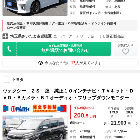
車検
車検整備付
排気
2000cc
整備
法定整備付
修復
あり
保証
保証付 (12ヶ月・走行無制限)
販売店保証
車両状態評価書
グー鑑定
OBD診断済み
オンライン商談可
ローン仮審査
埼玉県さいたま市岩槻区
ユーパーク アリーナ店 ＪＵ適正販売店
お気に入り
まずは在庫確認・見積依頼
無料通話でお問い合わせ
13人
今あなたの他に
が見ています
トヨタ
ヴォクシー ＺＳ 煌 純正１０インチナビ・ＴＶキット・Ｄ
ＶＤ・Ｂカメラ・ＢＴオーディオ・フリップダウンモニター・
両側自動ドア・ＬＥＤライト・ＬＥＤフォグ・スマキー・オー
支払総額
(税込)
本体価格
諸費用
トライト・Ｃセンサー・本革ステア・フロアマット・ＥＴＣ
179.9
20.6
200.
5
万円
万円
万円
21,900
通常ローン
月々
円
年式
2018後
走行
6.7万km
車検
車検整備付
排気
2000cc