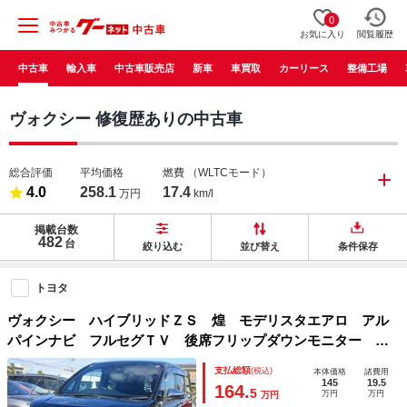
0
お気に入り
閲覧履歴
中古車
輸入車
中古車販売店
新車
車買取
カーリース
整備工場
ヴォクシー 修復歴ありの中古車
総合評価
平均価格
燃費
（WLTCモード）
4.0
258.1
17.4
万円
km/l
掲載台数
482
台
絞り込む
並び替え
条件保存
トヨタ
ヴォクシー ハイブリッドＺＳ 煌 モデリスタエアロ アル
パインナビ フルセグＴＶ 後席フリップダウンモニター バ
ックカメラ 両側パワースライドドア ドライブレコーダー
支払総額
(税込)
本体価格
諸費用
ＥＴＣ シートヒーター 社外マフラー 社外テールランプ
145
19.5
164.
5
万円
万円
万円