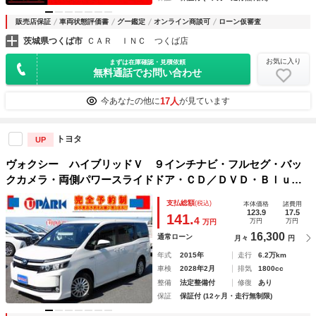
販売店保証
車両状態評価書
グー鑑定
オンライン商談可
ローン仮審査
茨城県つくば市
ＣＡＲ ＩＮＣ つくば店
お気に入り
まずは在庫確認・見積依頼
無料通話でお問い合わせ
17人
今あなたの他に
が見ています
トヨタ
UP
ヴォクシー ハイブリッドＶ ９インチナビ・フルセグ・バッ
クカメラ・両側パワースライドドア・ＣＤ／ＤＶＤ・Ｂｌｕｅ
ｔｏｏｔｈオーディオ・シートヒーター・ＬＥＤライト・フォ
支払総額
(税込)
本体価格
諸費用
グ・オートライト・ドアバイザー・クルコン・スマキー・ＥＴ
123.9
17.5
141.
4
万円
万円
万円
Ｃ
16,300
通常ローン
月々
円
年式
2015年
走行
6.2万km
車検
2028年2月
排気
1800cc
整備
法定整備付
修復
あり
保証
保証付 (12ヶ月・走行無制限)