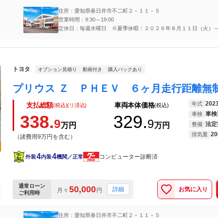
住所：愛知県春日井市不二町２－１１－５
営業時間：9:30～19:00
定休日：毎週水曜日 ※夏季休暇：２０２６年８月１１日（火）
（金）
トヨタ
オプション見積り
動画付き
購入パックあり
202
年式
支払総額
車両本体価格
(税込)(リ済込)
(税込)
車検
車検
338.
329.
9
9
法定
万円
万円
整備
20
排気量
（諸費用9万円を含む）
4
4
コンピューター診断済
外装
内装
機関／正常
通常ローン
50,000
お気に入り
詳細
月々
円
ご利用時
住所：愛知県春日井市不二町２－１１－５