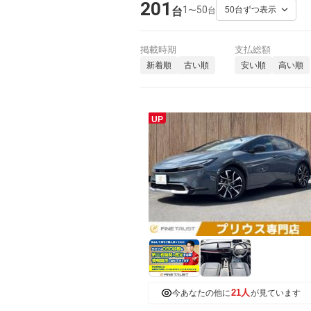
201
1
50
〜
台
台
掲載時期
支払総額
新着順
古い順
安い順
高い順
UP
21人
今あなたの他に
が見ています