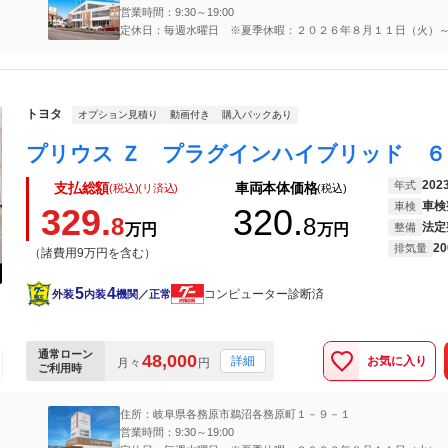
営業時間：9:30～19:00
定休日：毎週水曜日 ※夏季休暇：２０２６年８月１１日（火）
（金）
トヨタ
オプション見積り
動画付き
購入パックあり
202
年式
支払総額
車両本体価格
(税込)(リ済込)
(税込)
車検
車検
329.
320.
8
8
法定
万円
万円
整備
20
排気量
（諸費用9万円を含む）
5
4
コンピューター診断済
外装
内装
機関／正常
通常ローン
48,000
お気に入り
詳細
月々
円
ご利用時
住所：岐阜県各務原市鵜沼各務原町１－９－１
営業時間：9:30～19:00