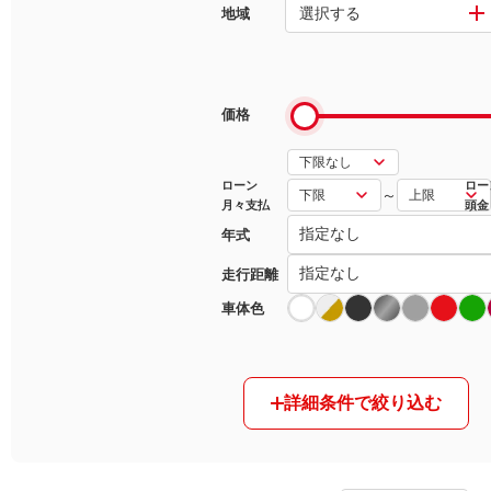
選択する
地域
マガジン
車カタログ
価格
自動車ローン
ローン
ロー
～
月々支払
頭金
保険
年式
レビュー
走行距離
車体色
価格相場
教習所
詳細条件で絞り込む
用語集