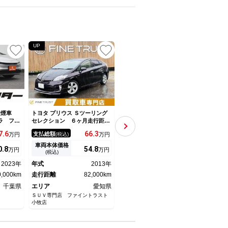
UP
UP
 禁煙車
トヨタ プリウス Ｓツーリング
トヨタ プリウス Ｓツーリング
トヨタ
ラ フル
セレクション ６ヶ月走行距離
セレクション モデリスタフル
ート
ト レー
無制限保証付 純正ＨＤＤナ
エアロ フルセグＴＶ 純正ナ
ビ 
7.
6
66.
3
119.
7
支払総額
支払総額
支払
万円
(税込)
万円
(税込)
万円
ール Ｅ
ビ Ｂｌｕｅｔｏｏｔｈ フル
ビ バックカメラ ＬＥＤヘッ
パワ
ブレー
セグＴＶ バックカメラ ＥＴ
ドライト 黒革シート シート
ルー
車両本体価格
車両本体価格
車両
0.
8
54.
8
101.
5
万円
万円
万円
クリアラ
Ｃ 禁煙車 スマートキー 純
ヒーター 衝突軽減ブレーキ
デジ
(税込)
(税込)
イト オ
正１７インチアルミホイール
クルーズコントロール スマー
トヒ
2023年
年式
2013年
年式
2016年
年式
ム
オートエアコン 電動格納ミラ
トキー プッシュスター
アリ
0,000km
ー ユーザー買取車
走行距離
82,000km
走行距離
100,000km
走行
千葉県
エリア
愛知県
エリア
千葉県
エリ
ＳＵＶ専門店 ファイントラスト
ジーアフター木更津店
（株）
小牧店