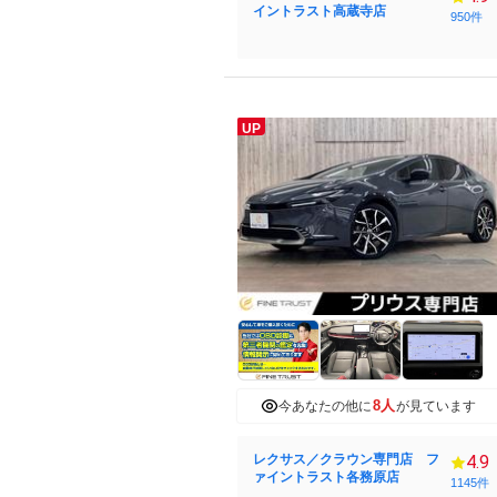
イントラスト高蔵寺店
950件
UP
8人
今あなたの他に
が見ています
レクサス／クラウン専門店 フ
4.9
ァイントラスト各務原店
1145件