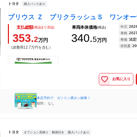
トヨタ
購入パックあり
202
年式
支払総額
車両本体価格
(税込)(リ済込)
(税込)
202
車検
353.
340.
2
5
法定
万円
万円
整備
20
排気量
（諸費用12.7万円を含む）
お気に入り
来店予約で ガソリン満タン納車！
期間： なし
トヨタ
オプション見積り
動画付き
購入パックあり