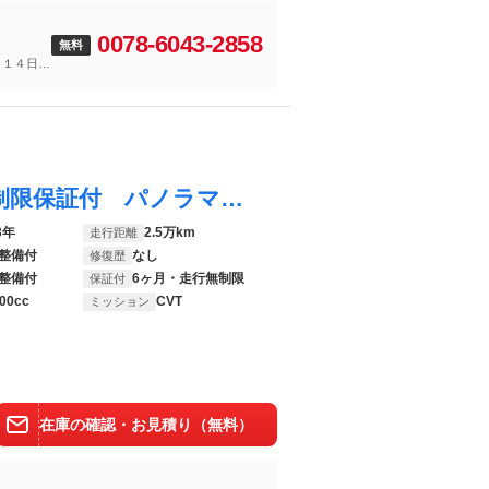
0078-6043-2858
無料
～１４日
プリウス Ｚ ＰＨＥＶ ６ヶ月走行距離無制限保証付 パノラマルーフ 純正１２．３インチナビ フルセグＴＶ 全方位カメラ ＥＴＣ２．０ シートエアコン 衝突軽減ブレーキ 禁煙車 レーダークルーズコントロール 電動リアゲート
3年
2.5万km
走行距離
整備付
なし
修復歴
整備付
6ヶ月・走行無制限
保証付
00cc
CVT
ミッション
在庫の確認・お見積り（無料）