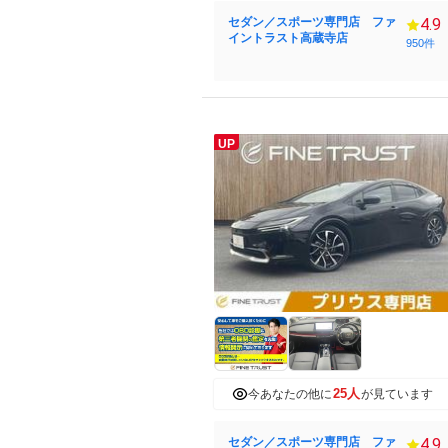
セダン／スポーツ専門店 ファ
4.9
イントラスト高蔵寺店
950件
UP
25人
今あなたの他に
が見ています
セダン／スポーツ専門店 ファ
4.9