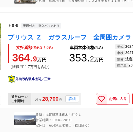
定休日：毎週水曜日 ※夏季休暇：２０２６年８月１１日（火）
（金）
トヨタ
動画付き
購入パックあり
202
年式
支払総額
車両本体価格
(税込)(リ済込)
(税込)
202
車検
364.
353.
9
2
法定
万円
万円
整備
20
排気量
（諸費用11.7万円を含む）
5
4
外装
内装
機関／正常
通常ローン
28,700
お気に入り
詳細
月々
円
ご利用時
住所：滋賀県草津市木川町９１
営業時間：10:00～20:00
定休日：毎月第三水曜日（祝日除く）