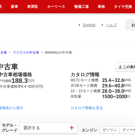
店
新車
車買取
カーリース
整備工場
車検
タイヤ交換
English
ヘルプ
お
中古車
プリウスの中古車
MXWH61の中古車
中古車
この条
中古車相場価格
カタログ情報
188.3
25.4~32.6
km/L
WLTCモード燃費
平均価格
万円
29.6~40.8
km/L
JC08モード燃費
(中古車価格帯9.4~600万円)
28.0~38.0
km/L
10・15モード燃費
1500~2000
cc
排気量
相場表から探す
2015年12月~2023年1月（4408）
2009年5月~2015年12月（2354）
カタログ情報を見る
モデル・
選択する
エンジン
ガソリン
ディー
グレード