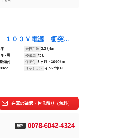
～１４日
プリウス Ｚ ガラスルーフ 全周囲カメラ １００Ｖ電源 衝突被害軽減システム 禁煙車 電動リアゲート レザー調シート 前席シートエアコン パワーシート ドラレコ コーナーセンサー スマートキー ＬＥＤヘッド
4年
3.3万km
走行距離
7年2月
なし
修復歴
整備付
3ヶ月・3000km
保証付
00cc
インパネAT
ミッション
在庫の確認・お見積り（無料）
0078-6042-4324
無料