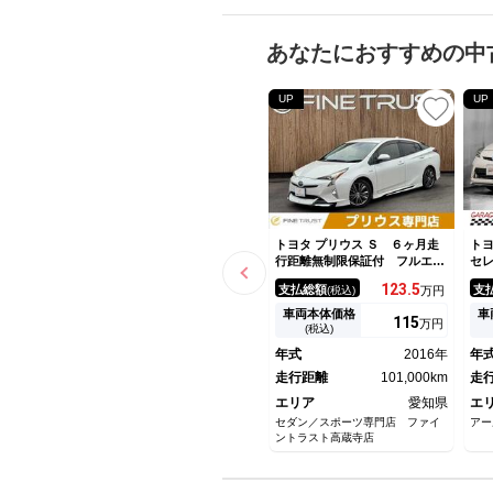
あなたにおすすめの中
UP
UP
トヨタ プリウス Ｓ ６ヶ月走
トヨ
行距離無制限保証付 フルエア
セ
ロ アルパイン９インチナビ
ッ
123.
5
支払総額
支
(税込)
万円
禁煙車 衝突軽減ブレーキ バ
８
ックカメラ フルセグＴＶ ブ
ラ
車両本体価格
車
115
万円
ルートゥース ＬＥＤヘッドラ
ド
(税込)
イト レーダークルーズコント
マ
年式
2016年
年
ロール スマートキー
生
走行距離
101,000km
Ｅ
走
エリア
愛知県
エ
セダン／スポーツ専門店 ファイ
アー
ントラスト高蔵寺店