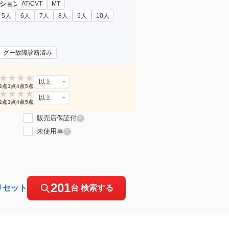
ション
AT/CVT
MT
5人
6人
7人
8人
9人
10人
グー故障診断済み
★
★
★
★
以上
2点
3点
4点
5点
★
★
★
★
以上
2点
3点
4点
5点
販売店保証付
?
未使用車
?
201
リセット
台 検索する