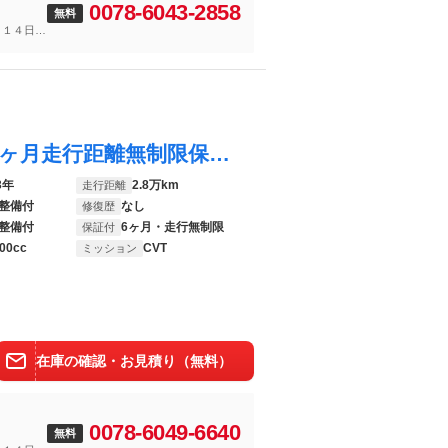
0078-6043-2858
無料
～１４日
プリウス Ｚ プラグインハイブリッド ６ヶ月走行距離無制限保証付 純正１２．３インチナビ 本革シート 全方位カメラ レーダークルーズコントロール 衝突軽減ブレーキ クリアランスソナー ブラインドスポットモニター シートエアコン Ｐシート
3年
2.8万km
走行距離
整備付
なし
修復歴
整備付
6ヶ月・走行無制限
保証付
00cc
CVT
ミッション
在庫の確認・お見積り（無料）
0078-6049-6640
無料