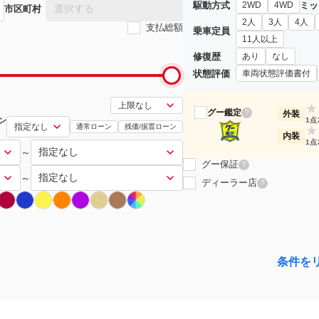
駆動方式
ミッ
2WD
4WD
選択する
市区町村
2人
3人
4人
支払総額
乗車定員
11人以上
修復歴
あり
なし
状態評価
車両状態評価書付
★
グー鑑定
?
外装
ン
1点
通常ローン
残価/据置ローン
★
内装
1点
～
グー保証
?
～
ディーラー店
?
条件を