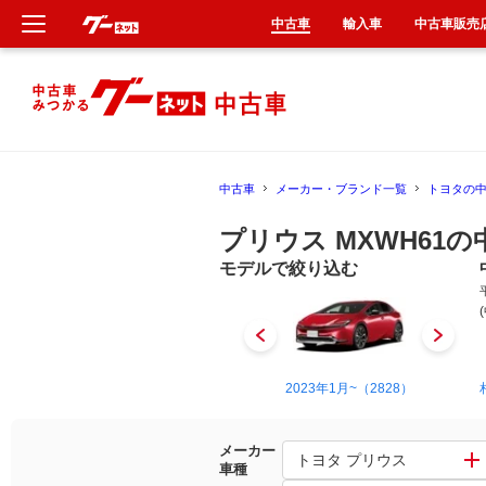
中古車
輸入車
中古車販売
新車
中古車
中古車
メーカー・ブランド一覧
トヨタの
輸入車
プリウス MXWH61の
クルマ買取
モデルで絞り込む
カーリース
タイヤ交換
1997年12月~2003年9月（1）
2023年1月~（2828）
整備工場
メーカー
トヨタ プリウス
車種
車検