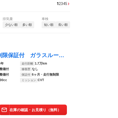
›
1
2
3
4
5
排気量
車検
少ない順
多い順
短い順
長い順
プリウス Ｚ ＰＨＥＶ ６ヶ月走行距離無制限保証付 ガラスルーフ 本革シート 純正メモリーナビ フルセグＴＶ 全周囲カメラ ＥＴＣ２．０ 禁煙車 デジタルインナーミラー 置くだけ充電 ステアリングヒーター
3年
1.7万km
走行距離
整備付
なし
修復歴
整備付
6ヶ月・走行無制限
保証付
00cc
CVT
ミッション
在庫の確認・お見積り（無料）