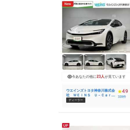
New
23人
今あなたの他に
が見ています
ウエインズトヨタ神奈川株式会
4.9
社 ＷＥＩＮＳ Ｕ－Ｃａｒ
339件
港北大倉山
ディーラー
UP