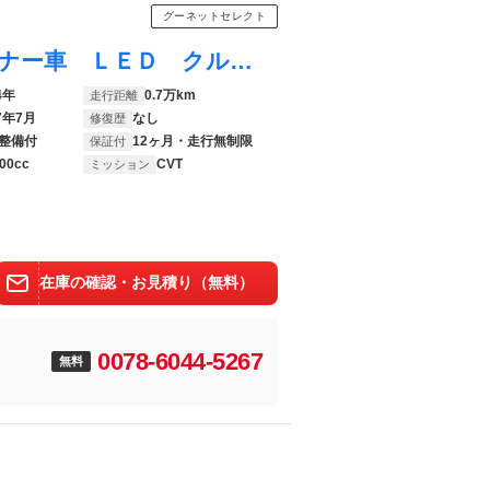
グーネットセレクト
プリウス Ｚ プリクラッシュＳ ワンオーナー車 ＬＥＤ クルーズＣ ＡＣ１００Ｖ電源 ＡＷ バックモニター 運転席パワーシート フルセグＴＶ ナビ＆ＴＶ ＥＴＣ オートエアコン キーレス スマートキー メモリーナビ
4年
0.7万km
走行距離
7年7月
なし
修復歴
整備付
12ヶ月・走行無制限
保証付
00cc
CVT
ミッション
在庫の確認・お見積り（無料）
0078-6044-5267
無料