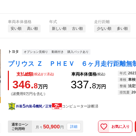
車両本体価格
年式
走行距離
安い順
高い順
新しい順
古い順
少ない順
多い順
トヨタ
オプション見積り
動画付き
購入パックあり
202
年式
支払総額
車両本体価格
(税込)(リ済込)
(税込)
車検
車検
346.
337.
8
8
法定
万円
万円
整備
20
排気量
（諸費用9万円を含む）
5
4
コンピューター診断済
外装
内装
機関／正常
通常ローン
50,900
お気に入り
詳細
月々
円
ご利用時