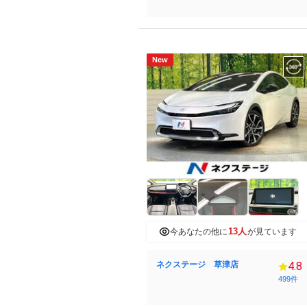
New
13人
今あなたの他に
が見ています
ネクステージ 草津店
4.8
499件