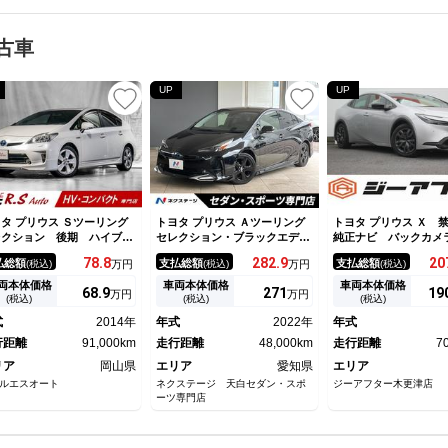
古車
UP
UP
タ プリウス Ｓツーリング
トヨタ プリウス Ａツーリング
トヨタ プリウス Ｘ
レクション 後期 ハイブリ
セレクション・ブラックエディ
純正ナビ バックカメ
ド モデリスタフルエアロ
ション モデリスタフルエア
セグＴＶ ＬＥＤライ
78.
8
282.
9
20
払総額
支払総額
支払総額
(税込)
万円
(税込)
万円
(税込)
インチナビＴＶ バックカメ
ロ セーフティセンス ブライ
ダークルーズコントロ
 純正１７インチＡＷ アイ
ンドスポットモニター 全周囲
ＴＣ２．０ 衝突軽減
両本体価格
車両本体価格
車両本体価格
68.
9
271
19
万円
万円
リングストップ機能付き ス
カメラ ＬＥＤヘッドライト
キ 電動格納ミラー 
(税込)
(税込)
(税込)
ートキー ＣＤ／ＤＶＤ再
純正１７インチアルミ パワー
ンスソナー オートラ
式
2014年
年式
2022年
年式
 Ｂｌｕｅｔｏｏｔｈ接続
シート アルミペダル スマー
ートマチックハイビー
ＴＣ ＬＥＤヘッド
行距離
91,000km
トキー バックカメラ 禁煙
走行距離
48,000km
走行距離
7
ＥＴＣ
リア
岡山県
エリア
愛知県
エリア
ルエスオート
ネクステージ 天白セダン・スポ
ジーアフター木更津店
ーツ専門店