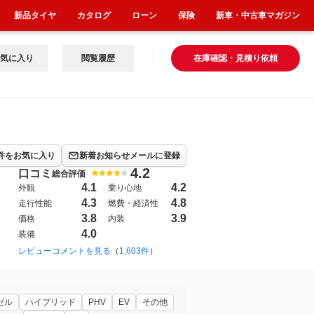
新品タイヤ
カタログ
ローン
保険
新車・中古車マガジン
気に入り
閲覧履歴
在庫確認・見積り依頼
件をお気に入り
新着お知らせメールに登録
4.2
口コミ
総合評価
4.1
4.2
外観
乗り心地
4.3
4.8
走行性能
燃費・経済性
3.8
3.9
価格
内装
4.0
装備
2003年9月~2012年5月（12）
レビューコメントを見る
（
1,603件
1997年12月~2003年9月（1）
）
ゼル
ハイブリッド
PHV
EV
その他