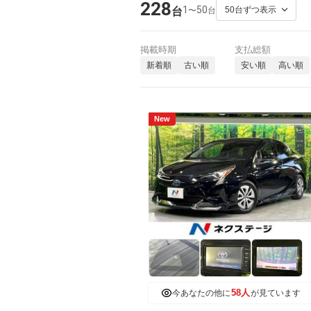
228
1
50
〜
台
台
掲載時期
支払総額
新着順
古い順
安い順
高い順
New
58人
今あなたの他に
が見ています