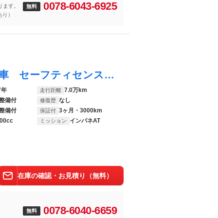
0078-6043-6925
なります。
無料
あり）
プリウス Ａツーリングセレクション 禁煙車 セーフティセンス 純正ナビ バックカメラ パークアシスト ヘッドアップディスプレイ ＬＥＤライト オートハイビーム オートエアコン レーダークルーズコントロール 合皮レザーシート
7年
7.0万km
走行距離
整備付
なし
修復歴
整備付
3ヶ月・3000km
保証付
00cc
インパネAT
ミッション
在庫の確認・お見積り（無料）
0078-6040-6659
無料