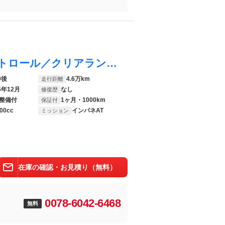
プリウス Ｓ 後期／レーダークルーズコントロール／クリアランスソナー／レーンキープアシスト／衝突軽減／オートハイビーム／スマートキー／プッシュスタート／ＳＤナビ／バックカメラ／ＬＥＤヘッド／オートエアコン
9後
4.6万km
走行距離
6年12月
なし
修復歴
整備付
1ヶ月・1000km
保証付
00cc
インパネAT
ミッション
在庫の確認・お見積り（無料）
0078-6042-6468
無料