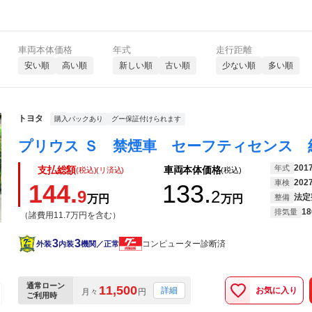
車両本体価格
年式
走行距離
安い順
高い順
新しい順
古い順
少ない順
多い順
トヨタ
購入パックあり
グー保証付けられます
201
年式
支払総額
車両本体価格
(税込)(リ済込)
(税込)
202
車検
144.
133.
9
2
法定
万円
万円
整備
18
排気量
（諸費用11.7万円を含む）
3
3
コンピューター診断済
外装
内装
機関／正常
通常ローン
11,500
お気に入り
詳細
月々
円
ご利用時