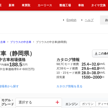
店
新車
車買取
カーリース
整備工場
車検
タイヤ交換
English
ヘルプ
お
中古車
プリウスの中古車
プリウスの中古車(静岡県)
車（静岡県）
この条
中古車相場価格
カタログ情報
188.5
25.4~32.6
km/L
WLTCモード燃費
平均価格
万円
29.6~40.8
km/L
JC08モード燃費
(中古車価格帯9.4~600万円)
28.0~38.0
km/L
10・15モード燃費
1500~2000
cc
排気量
相場表から探す
2015年12月~2023年1月（4408）
2009年5月~2015年12月（2354）
カタログ情報を見る
モデル・
選択する
エンジン
ガソリン
ディー
グレード