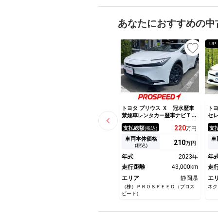
あなたにおすすめの中
UP
トヨタ プリウス Ｘ 冠水歴車
トヨ
禁煙車レンタカー歴車ナビＴＶ
セ
バックカメラＢＴオーディオ対
型
220
支払総額
支
(税込)
万円
応スマートキーＰスタートイモ
ア
ビライザー付ブラインドスポッ
ー
車両本体価格
車
210
万円
トモニターセーフティセンス衝
ー
(税込)
突軽減ブレーキレーダークルー
ヒ
年式
2023年
年
ズコントロールドラレコ
モ
走行距離
43,000km
ト
走
エリア
静岡県
エ
（株）ＰＲＯＳＰＥＥＤ（プロス
ネク
ピード）