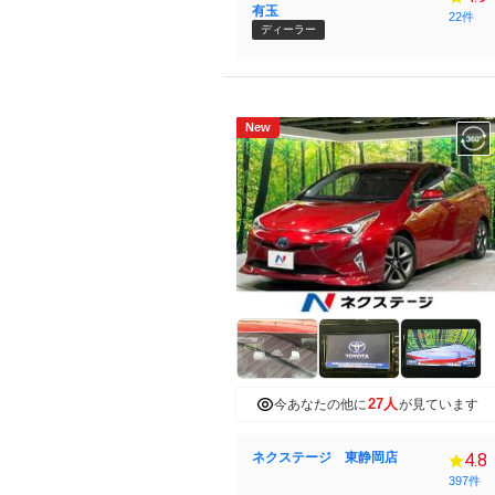
有玉
22件
ディーラー
New
27人
今あなたの他に
が見ています
ネクステージ 東静岡店
4.8
397件