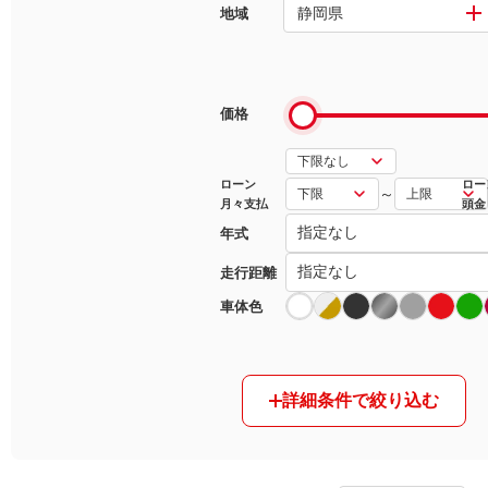
静岡県
地域
マガジン
車カタログ
価格
自動車ローン
ローン
ロー
～
月々支払
頭金
保険
年式
レビュー
走行距離
車体色
価格相場
教習所
詳細条件で絞り込む
用語集