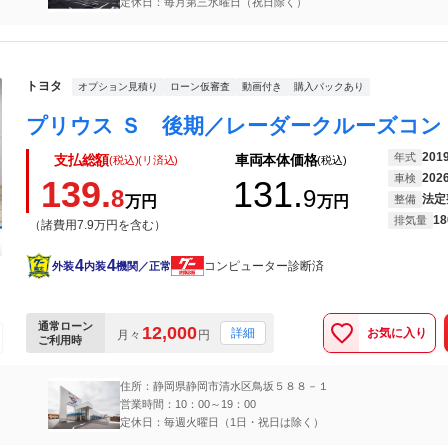
定休日：毎月第三水曜日（祝日除く）
トヨタ
オプション見積り
ローン仮審査
動画付き
購入パックあり
201
年式
支払総額
車両本体価格
(税込)(リ済込)
(税込)
202
車検
139.
131.
8
9
法定
万円
万円
整備
18
排気量
（諸費用7.9万円を含む）
4
4
コンピューター診断済
外装
内装
機関／正常
通常ローン
12,000
お気に入り
詳細
月々
円
ご利用時
住所：静岡県静岡市清水区鳥坂５８８－１
営業時間：10：00～19：00
定休日：毎週火曜日（1日・祝日は除く）