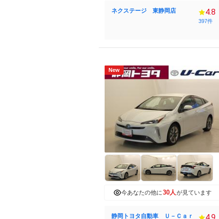
ネクステージ 東静岡店
4.8
397件
New
30人
今あなたの他に
が見ています
静岡トヨタ自動車 Ｕ－Ｃａｒ
4.9