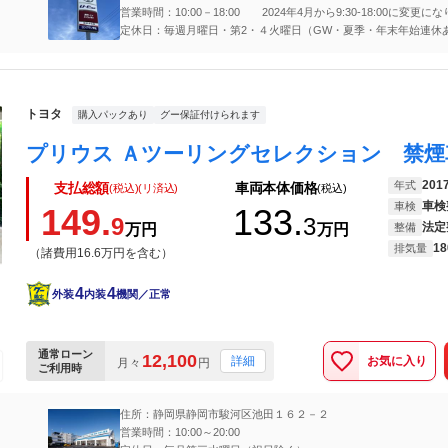
営業時間：10:00－18:00 2024年4月から9:30-18:00に変更に
定休日：毎週月曜日・第2・４火曜日（GW・夏季・年末年始連休
トヨタ
購入パックあり
グー保証付けられます
201
年式
支払総額
車両本体価格
(税込)(リ済込)
(税込)
車検
車検
149.
133.
9
3
法定
万円
万円
整備
18
排気量
（諸費用16.6万円を含む）
4
4
外装
内装
機関／正常
通常ローン
12,100
お気に入り
詳細
月々
円
ご利用時
住所：静岡県静岡市駿河区池田１６２－２
営業時間：10:00～20:00