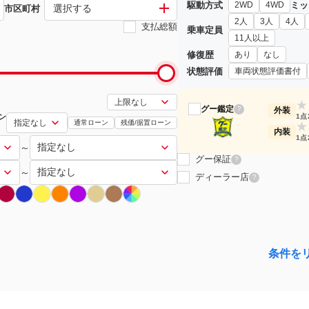
駆動方式
ミッ
2WD
4WD
選択する
市区町村
2人
3人
4人
支払総額
乗車定員
11人以上
修復歴
あり
なし
状態評価
車両状態評価書付
★
グー鑑定
?
外装
ン
1点
通常ローン
残価/据置ローン
★
内装
1点
～
グー保証
?
～
ディーラー店
?
条件を