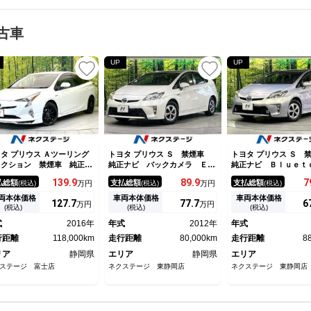
古車
UP
UP
タ プリウス Ａツーリング
トヨタ プリウス Ｓ 禁煙車
トヨタ プリウス Ｓ
レクション 禁煙車 純正９
純正ナビ バックカメラ ＥＴ
純正ナビ Ｂｌｕｅｔ
ナビ バックカメラ 純正エ
Ｃ スマートキー ＨＩＤヘッ
再生 バックカメラ 
139.
9
89.
9
7
払総額
支払総額
支払総額
(税込)
万円
(税込)
万円
(税込)
ロ セーフティーセンス レ
ド ドラレコ オートライト
アコン ＨＩＤライト
ダークルーズ スマートキ
オートエアコン Ｂｌｕｅｔｏ
ライト ＥＴＣ ステ
両本体価格
車両本体価格
車両本体価格
127.
7
77.
7
6
万円
万円
 ＥＴＣ ドラレコ シート
ｏｔｈ 純正１５インチアル
スイッチ 電動格納ミ
(税込)
(税込)
(税込)
ーター ブラインドスポット
ミ 電動格納ミラー
ライブレコーダー
式
2016年
年式
2012年
年式
ニター ハーフレザーシー
 ＬＥＤヘッド
行距離
118,000km
走行距離
80,000km
走行距離
8
リア
静岡県
エリア
静岡県
エリア
ステージ 富士店
ネクステージ 東静岡店
ネクステージ 東静岡店