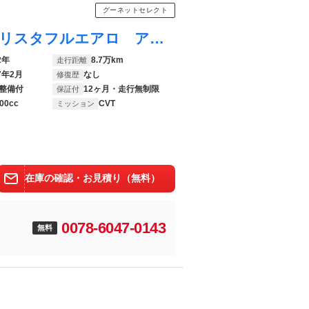
グーネットセレクト
プリウス Ａプレミアム サンルーフ モデリスタフルエアロ アルパイン１１インチナビ 地デジ ＤＶＤ 全方位カメラ ＥＴＣ シートクーラーヒーター 黒革シート ＷＯＲＫ１９インチＡＷ セーフティセンス ＢＳＭ スペアキー
2年
8.7万km
走行距離
7年2月
なし
修復歴
整備付
12ヶ月・走行無制限
保証付
00cc
CVT
ミッション
在庫の確認・お見積り（無料）
0078-6047-0143
無料