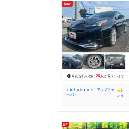
New
26人
今あなたの他に
が見ています
ａｂｆａｈｒｅｎ アップファ
5
ーレン
38件
UP