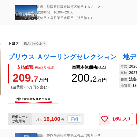
住所：静岡県静岡市駿河区池田１６２－２
営業時間：10:00～20:00
定休日：毎月第三水曜日（祝日除く）
トヨタ
購入パックあり
202
年式
支払総額
車両本体価格
(税込)(リ済込)
(税込)
202
車検
209.
200.
7
2
法定
万円
万円
整備
18
排気量
（諸費用9.5万円を含む）
残価ローン
18,100
お気に入り
詳細
月々
円
ご利用時
住所：静岡県浜松市中央区有玉北町８０８