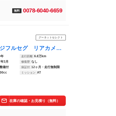
0078-6040-6659
無料
グーネットセレクト
プリウス Ａツーリングセレクション 地デジフルセグ リアカメラ 横滑防止装置 １オーナー ＬＥＤライト イモビライザー アクティブクルーズ ＥＴＣ車載器 ドラレコ付き ＤＶＤ再生機能 キーフリー サイドエアバッグ アルミホイール ＰＷ
0年
6.8万km
走行距離
7年3月
なし
修復歴
整備付
12ヶ月・走行無制限
保証付
00cc
AT
ミッション
在庫の確認・お見積り（無料）