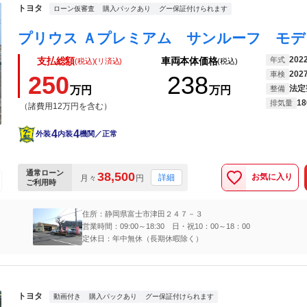
トヨタ
ローン仮審査
購入パックあり
グー保証付けられます
202
年式
支払総額
車両本体価格
(税込)(リ済込)
(税込)
202
車検
250
238
法定
万円
万円
整備
18
排気量
（諸費用12万円を含む）
4
4
外装
内装
機関／正常
通常ローン
38,500
お気に入り
詳細
月々
円
ご利用時
住所：静岡県富士市津田２４７－３
営業時間：09:00～18:30 日・祝10：00～18：00
定休日：年中無休（長期休暇除く）
トヨタ
動画付き
購入パックあり
グー保証付けられます