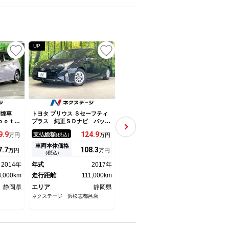
UP
UP
UP
 禁煙車
トヨタ プリウス Ｓセーフティ
トヨタ プリウス Ｓツーリング
トヨタ
ｏｏｔｈ
プラス 純正ＳＤナビ バック
セレクション ＳＤナビ バッ
セレ
オートエ
カメラ 衝突軽減 Ｂｌｕｅｔ
クカメラ 禁煙車 Ｂｌｕｅｔ
クカ
9.
9
124.
9
49.
6
支払総額
支払総額
支払
万円
(税込)
万円
(税込)
万円
 オート
ｏｏｔｈ レーダークルーズ
ｏｏｔｈ ドラレコ スマート
ドラ
アリング
禁煙車 ドラレコ コーナーセ
キー ＨＩＤヘッド ビルトイ
イト
車両本体価格
車両本体価格
車両
7.
7
108.
3
31.
6
万円
万円
万円
ラー ド
ンサー スマートキー ＬＥＤ
ンＥＴＣ 純正１７インチアル
７イ
(税込)
(税込)
ヘッド ビルトインＥＴＣ 純
ミ オートエアコン ＣＤ Ｄ
ｕｅ
2014年
年式
2017年
年式
2011年
年式
正１５インチアルミ オートハ
ＶＤ再生 フロントフォグ ス
ＶＤ
8,000km
イビーム
走行距離
111,000km
テアリングスイッチ
走行距離
129,000km
走行
静岡県
エリア
静岡県
エリア
静岡県
エリ
ネクステージ 浜松志都呂店
ネクステージ 浜松志都呂店
ネクス