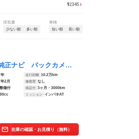
›
1
2
3
4
5
排気量
車検
少ない順
多い順
短い順
長い順
プリウス Ｓ 禁煙車 セーフティセンス 純正ナビ バックカメラ オートエアコン オートハイビーム ＬＥＤライト レーダークルーズコントロール ＥＴＣ ステアリングスイッチ スマートキー 横滑り防止装置
7年
10.2万km
走行距離
7年2月
なし
修復歴
整備付
3ヶ月・3000km
保証付
00cc
インパネAT
ミッション
在庫の確認・お見積り（無料）