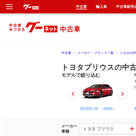
中古車
輸入車
中古車販売
新車
中古車
中古車
メーカー・ブランド一覧
トヨタの
輸入車
トヨタプリウスの中古
クルマ買取
モデルで絞り込む
カーリース
タイヤ交換
1997年12月~2003年9月（1）
2023年1月~（2828）
整備工場
メーカー
トヨタ プリウス
車種
車検