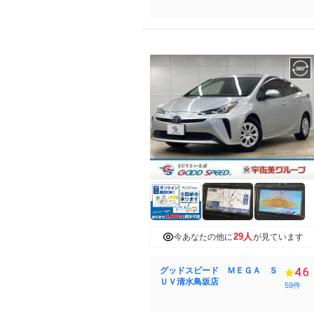
29人
今あなたの他に
が見ています
グッドスピード ＭＥＧＡ Ｓ
4.6
ＵＶ清水鳥坂店
59件