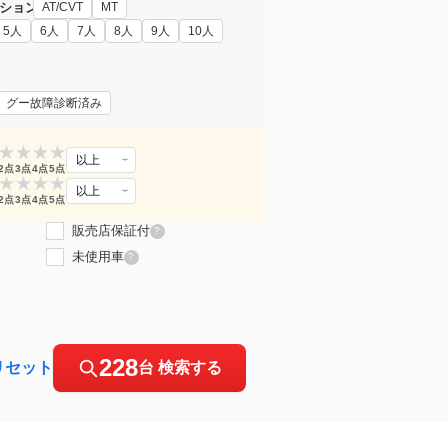
ション
AT/CVT
MT
5人
6人
7人
8人
9人
10人
グー故障診断済み
★
★
★
★
以上
2点
3点
4点
5点
★
★
★
★
以上
2点
3点
4点
5点
販売店保証付
?
未使用車
?
228
リセット
台 検索する