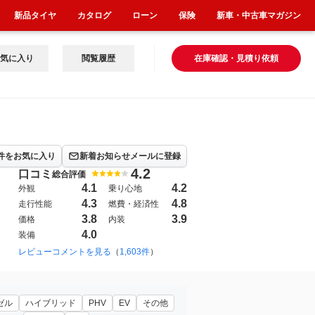
新品タイヤ
カタログ
ローン
保険
新車・中古車マガジン
気に入り
閲覧履歴
在庫確認・見積り依頼
件をお気に入り
新着お知らせメールに登録
4.2
口コミ
総合評価
4.1
4.2
外観
乗り心地
4.3
4.8
走行性能
燃費・経済性
3.8
3.9
価格
内装
4.0
装備
2003年9月~2012年5月（12）
レビューコメントを見る
（
1,603件
1997年12月~2003年9月（1）
）
ゼル
ハイブリッド
PHV
EV
その他