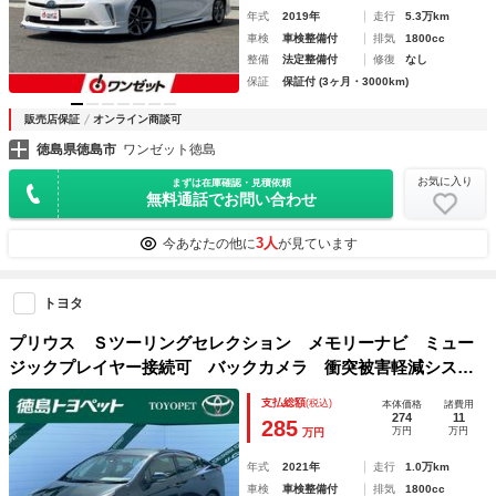
年式
2019年
走行
5.3万km
車検
車検整備付
排気
1800cc
整備
法定整備付
修復
なし
保証
保証付 (3ヶ月・3000km)
販売店保証
オンライン商談可
徳島県徳島市
ワンゼット徳島
お気に入り
まずは在庫確認・見積依頼
無料通話でお問い合わせ
3人
今あなたの他に
が見ています
トヨタ
プリウス Ｓツーリングセレクション メモリーナビ ミュー
ジックプレイヤー接続可 バックカメラ 衝突被害軽減システ
ム ドラレコ ＬＥＤヘッドランプ ワンオーナー
支払総額
(税込)
本体価格
諸費用
274
11
285
万円
万円
万円
年式
2021年
走行
1.0万km
車検
車検整備付
排気
1800cc