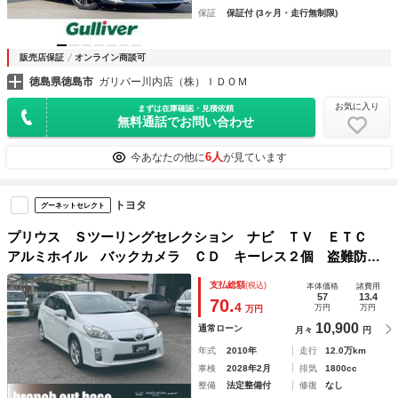
保証
保証付 (3ヶ月・走行無制限)
販売店保証
オンライン商談可
徳島県徳島市
ガリバー川内店（株）ＩＤＯＭ
お気に入り
まずは在庫確認・見積依頼
無料通話でお問い合わせ
6人
今あなたの他に
が見ています
トヨタ
グーネットセレクト
プリウス Ｓツーリングセレクション ナビ ＴＶ ＥＴＣ
アルミホイル バックカメラ ＣＤ キーレス２個 盗難防止
装置 プッシュスタート オートエアコン
支払総額
(税込)
本体価格
諸費用
57
13.4
70.
4
万円
万円
万円
10,900
通常ローン
月々
円
年式
2010年
走行
12.0万km
車検
2028年2月
排気
1800cc
整備
法定整備付
修復
なし