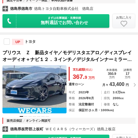
認定中古車
ディーラー保証
車両状態評価書
徳島県徳島市
徳島トヨタ自動車株式会社 徳島店
お気に入り
まずは在庫確認・見積依頼
無料通話でお問い合わせ
トヨタ
UP
プリウス Ｚ 新品タイヤ／モデリスタエアロ／ディスプレイ
オーディオ＋ナビ１２．３インチ／デジタルインナーミラー／
トヨタセーフティセンス／シートヒーター 前席／パノラミッ
支払総額
(税込)
本体価格
諸費用
クビューモニター
350.9
17
367.
9
万円
万円
万円
43,400
通常ローン
月々
円
年式
2023年
走行
3.0万km
車検
2026年8月
排気
2000cc
整備
法定整備付
修復
なし
保証
保証付 (1ヶ月・1000km)
販売店保証
オンライン商談可
徳島県板野郡上板町
ＷＥＣＡＲＳ（ウィーカーズ）徳島上板店
お気に入り