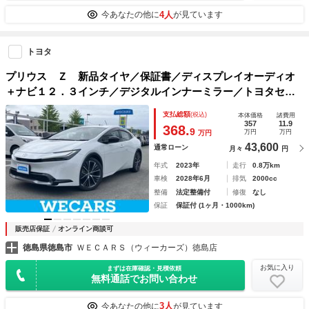
4人
今あなたの他に
が見ています
トヨタ
プリウス Ｚ 新品タイヤ／保証書／ディスプレイオーディオ
＋ナビ１２．３インチ／デジタルインナーミラー／トヨタセー
フティセンス／エアーシート 前席／全方位モニター／車線逸
支払総額
(税込)
本体価格
諸費用
脱防止支援システム／シート 合皮
357
11.9
368.
9
万円
万円
万円
43,600
通常ローン
月々
円
年式
2023年
走行
0.8万km
車検
2028年6月
排気
2000cc
整備
法定整備付
修復
なし
保証
保証付 (1ヶ月・1000km)
販売店保証
オンライン商談可
徳島県徳島市
ＷＥＣＡＲＳ（ウィーカーズ）徳島店
お気に入り
まずは在庫確認・見積依頼
無料通話でお問い合わせ
3人
今あなたの他に
が見ています