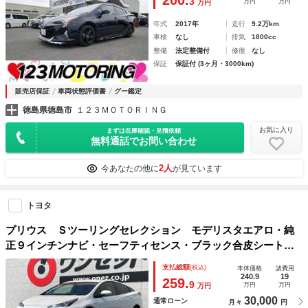
3
万円
万円
万円
塗装済み
年式
2017年
走行
9.2万km
車検
なし
排気
1800cc
整備
法定整備付
修復
なし
保証
保証付 (3ヶ月・3000km)
販売店保証
車両状態評価書
グー鑑定
徳島県徳島市
１２３ＭＯＴＯＲＩＮＧ
お気に入り
まずは在庫確認・見積依頼
無料通話でお問い合わせ
2人
今あなたの他に
が見ています
トヨタ
プリウス Ｓツーリングセレクション モデリスタエアロ・純
正９インチンナビ・セーフティセンス・ブラック合皮シート・
前席シートヒーター・レーダークルーズコントロール・ステア
支払総額
(税込)
本体価格
諸費用
リングスイッチ・ＬＥＤヘッドライト・バックモニター・純正
240.9
19
259.
9
万円
万円
万円
ビルトインＥ
30,000
通常ローン
月々
円