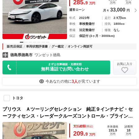
285.
9
万円
万円
万円
33,000
通常ローン
月々
円
年式
2023年
走行
2.9万km
車検
車検整備付
排気
1800cc
整備
法定整備付
修復
なし
保証
保証付 (3ヶ月・3000km)
販売店保証
車両状態評価書
グー鑑定
オンライン商談可
徳島県徳島市
ワンゼット徳島
お気に入り
まずは在庫確認・見積依頼
無料通話でお問い合わせ
3人
今あなたの他に
が見ています
トヨタ
プリウス Ａツーリングセレクション 純正９インチナビ・セ
ーフティセンス・レーダークルーズコントロール・ブラインド
スポットモニター・ＬＥＤヘッドライト・前席シートヒータ
支払総額
(税込)
本体価格
諸費用
ー・運転席パワーシート・ブラック合皮シート・ＥＴＣ２．
191.9
18
209.
9
万円
万円
万円
０・ドラレコ前後