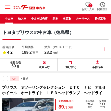
0
お気に入り
閲覧履歴
中古車
輸入車
中古車販売店
新車
車買取
カーリース
整備工場
トヨタプリウスの中古車（徳島県）
総合評価
平均価格
燃費
（WLTCモード）
4.2
189.2
28.2
万円
km/l
掲載台数
59
台
絞り込む
並び替え
条件保存
トヨタ
UP
プリウス Ｓツーリングセレクション ＥＴＣ ナビ アルミ
ホイール オートライト ＬＥＤヘッドランプ ヘッドライト
ウォッシャー ＣＶＴ スマートキー アイドリングストッ
支払総額
(税込)
本体価格
諸費用
プ 電動格納ミラー 盗難防止システム ＣＤ 衝突安全ボデ
76.4
12.9
89.
3
万円
万円
万円
ィ ＡＢＳ