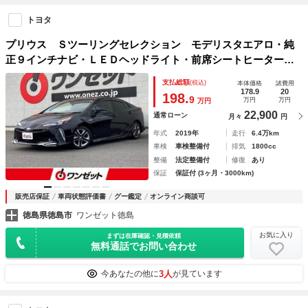
トヨタ
プリウス Ｓツーリングセレクション モデリスタエアロ・純
正９インチナビ・ＬＥＤヘッドライト・前席シートヒーター・
レーダークルーズコントロール・黒合皮シート・セーフティセ
支払総額
(税込)
本体価格
諸費用
ンス・オートマチックハイビーム・ビルトインＥＴＣ・純正１
178.9
20
198.
9
万円
万円
万円
７インチアル
22,900
通常ローン
月々
円
年式
2019年
走行
6.4万km
車検
車検整備付
排気
1800cc
整備
法定整備付
修復
あり
保証
保証付 (3ヶ月・3000km)
販売店保証
車両状態評価書
グー鑑定
オンライン商談可
徳島県徳島市
ワンゼット徳島
お気に入り
まずは在庫確認・見積依頼
無料通話でお問い合わせ
3人
今あなたの他に
が見ています