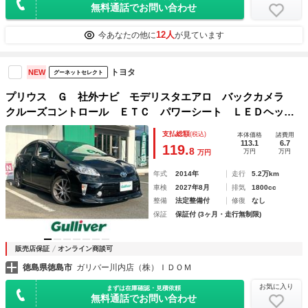
無料通話でお問い合わせ
12人
今あなたの他に
が見ています
トヨタ
NEW
グーネットセレクト
プリウス Ｇ 社外ナビ モデリスタエアロ バックカメラ
クルーズコントロール ＥＴＣ パワーシート ＬＥＤヘッド
ライト スマートキー スペアキー ＬＥＤヘッドライト Ａ
支払総額
(税込)
本体価格
諸費用
ＡＣ プッシュスタート 電動格納ミラー
113.1
6.7
119.
8
万円
万円
万円
年式
2014年
走行
5.2万km
車検
2027年8月
排気
1800cc
整備
法定整備付
修復
なし
保証
保証付 (3ヶ月・走行無制限)
販売店保証
オンライン商談可
徳島県徳島市
ガリバー川内店（株）ＩＤＯＭ
お気に入り
まずは在庫確認・見積依頼
無料通話でお問い合わせ