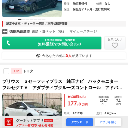
整備
法定整備付
修復
なし
保証
保証付 (12ヶ月・走行無制限)
認定中古車
ディーラー保証
車両状態評価書
徳島県徳島市
徳島トヨペット（株） マイカーステージ
お気に入り
まずは在庫確認・見積依頼
無料通話でお問い合わせ
5人
今あなたの他に
が見ています
トヨタ
UP
プリウス Ｓセーフティプラス 純正ナビ バックモニター
フルセグＴＶ アダプティブクルーズコントロール アドバン
スドパーク ヘッドアップディスプレイ プリクラッシュセー
支払総額
(税込)
本体価格
諸費用
フティシステム ドライブレコーダー ＨＤＭＩ入力端子
170.7
7.1
177.
8
万円
万円
万円
年式
2017年
走行
4.6万km
車検
2028年1月
排気
1800cc
グーネットアプリ
RENEW
ダウンロード
アプリを開く
整備
法定整備付
修復
なし
メアド不要で問い合わせ可能