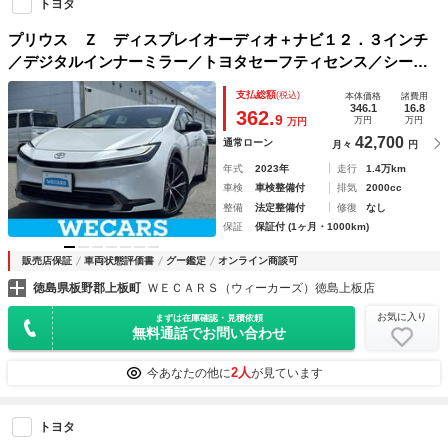
トヨタ
プリウス Ｚ ディスプレイオーディオ＋ナビ１２．３インチ
／デジタルインナーミラー／トヨタセーフティセンス／シート
ヒーター 前席／パノラミックビューモニター／車線逸脱防止
支払総額
(税込)
本体価格
諸費用
支援システム／シート 合皮
346.1
16.8
362.
9
万円
万円
万円
42,700
通常ローン
月々
円
年式
2023年
走行
1.4万km
車検
車検整備付
排気
2000cc
整備
法定整備付
修復
なし
保証
保証付 (1ヶ月・1000km)
販売店保証
車両状態評価書
グー鑑定
オンライン商談可
徳島県板野郡上板町
ＷＥＣＡＲＳ（ウィーカーズ）徳島上板店
お気に入り
まずは在庫確認・見積依頼
無料通話でお問い合わせ
2人
今あなたの他に
が見ています
トヨタ