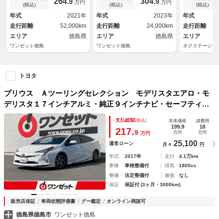
264.
304.
9
9
万円
万円
イ・パノラミックビューモニタ
ト・ステアリングヒーター・前
ン ＣＤ Ｄ
(税込)
(税込)
(税込)
ー・ヘッドアップディスプレ
席シートヒーター・合皮スポー
年式
2021年
年式
2023年
年式
イ・黒合皮シート・セーフティ
ティシート・ドラレコ・ＥＴ
走行距離
52,000km
走行距離
24,000km
走行距離
センス・レーダークルー
エリア
徳島県
エリア
徳島県
エリア
ワンゼット徳島
ワンゼット徳島
ネクステージ 
トヨタ
プリウス Ａツーリングセレクション モデリスタエアロ・モ
デリスタ１７インチアルミ・純正９インチナビ・セーフティセ
ンス・レーダークルーズコントロール・ヘッドアップディスプ
支払総額
(税込)
本体価格
諸費用
レイ・黒合皮シート・前席シートヒーター・バックモニター・
199.9
18
217.
9
万円
万円
万円
ドラレコ前後
25,100
通常ローン
月々
円
年式
2017年
走行
4.1万km
車検
車検整備付
排気
1800cc
整備
法定整備付
修復
なし
保証
保証付 (3ヶ月・3000km)
販売店保証
車両状態評価書
グー鑑定
オンライン商談可
徳島県徳島市
ワンゼット徳島