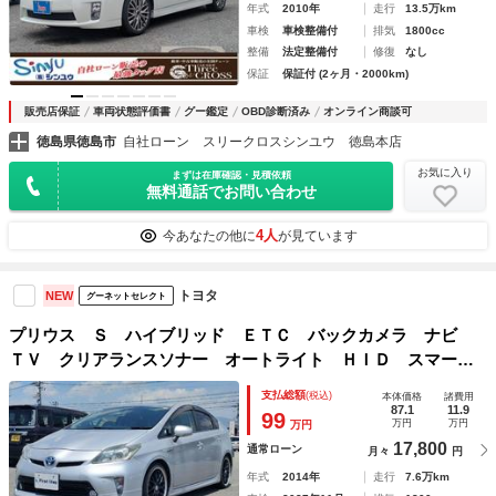
年式
2010年
走行
13.5万km
車検
車検整備付
排気
1800cc
整備
法定整備付
修復
なし
保証
保証付 (2ヶ月・2000km)
販売店保証
車両状態評価書
グー鑑定
OBD診断済み
オンライン商談可
徳島県徳島市
自社ローン スリークロスシンユウ 徳島本店
お気に入り
まずは在庫確認・見積依頼
無料通話でお問い合わせ
4人
今あなたの他に
が見ています
トヨタ
NEW
グーネットセレクト
プリウス Ｓ ハイブリッド ＥＴＣ バックカメラ ナビ
ＴＶ クリアランスソナー オートライト ＨＩＤ スマート
キー 電動格納ミラー ＣＶＴ 盗難防止システム 衝突安全
支払総額
(税込)
本体価格
諸費用
ボディ アルミホイール ＣＤ
87.1
11.9
99
万円
万円
万円
17,800
通常ローン
月々
円
年式
2014年
走行
7.6万km