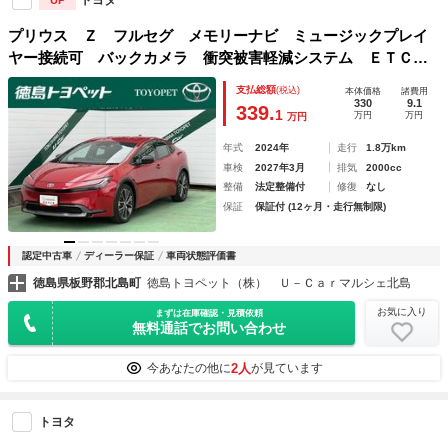
UP
プリウス Ｚ フルセグ メモリーナビ ミュージックプレイ
ヤー接続可 バックカメラ 衝突被害軽減システム ＥＴＣ
ドラレコ ＬＥＤヘッドランプ ワンオーナー
支払総額
(税込)
本体価格
諸費用
330
9.1
339.
1
万円
万円
万円
年式
2024年
走行
1.8万km
車検
2027年3月
排気
2000cc
整備
法定整備付
修復
なし
保証
保証付 (12ヶ月・走行無制限)
認定中古車
ディーラー保証
車両状態評価書
徳島県板野郡北島町
徳島トヨペット（株） Ｕ－Ｃａｒマルシェ北島
お気に入り
まずは在庫確認・見積依頼
無料通話でお問い合わせ
2人
今あなたの他に
が見ています
トヨタ