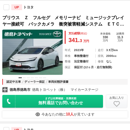
トヨタ
UP
プリウス Ｚ フルセグ メモリーナビ ミュージックプレイ
ヤー接続可 バックカメラ 衝突被害軽減システム ＥＴＣ
ドラレコ ＬＥＤヘッドランプ ワンオーナー フルエアロ
支払総額
(税込)
本体価格
諸費用
330
11.3
341.
3
万円
万円
万円
年式
2023年
走行
3.9万km
車検
車検整備付
排気
2000cc
整備
法定整備付
修復
なし
保証
保証付 (12ヶ月・走行無制限)
認定中古車
ディーラー保証
車両状態評価書
徳島県徳島市
徳島トヨペット（株） マイカーステージ
お気に入り
まずは在庫確認・見積依頼
無料通話でお問い合わせ
10人
今あなたの他に
が見ています
トヨタ