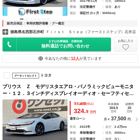
車検
2027年11月
排気
1800cc
整備
法定整備付
修復
あり
保証
保証付 (3ヶ月・3000km)
販売店保証
車両状態評価書
グー鑑定
徳島県名西郡石井町
Ｆｉｒｓｔ Ｓｔｅｐ（ファーストステップ）石井店
お気に入り
まずは在庫確認・見積依頼
無料通話でお問い合わせ
12人
今あなたの他に
が見ています
トヨタ
グーネットセレクト
プリウス Ｚ モデリスタエアロ・パノラミックビューモニタ
ー・１２．３インチディスプレイオーディオ・セーフティセン
ス・トヨタチームメイト・ステアリングヒーター・前席シート
支払総額
(税込)
本体価格
諸費用
ヒーター・合皮スポーティシート・ドラレコ・ＥＴ
304.9
20
324.
9
万円
万円
万円
37,500
通常ローン
月々
円
年式
2023年
走行
2.4万km
車検
車検整備付
排気
2000cc
整備
法定整備付
修復
なし