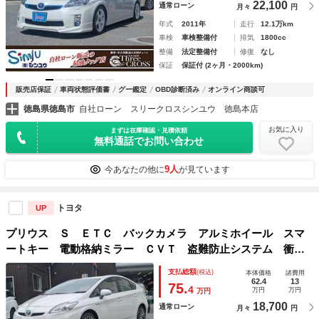
22,100
通常ローン
月々
円
年式
2011年
走行
12.1万km
車検
車検整備付
排気
1800cc
整備
法定整備付
修復
なし
保証
保証付 (2ヶ月・2000km)
販売店保証
車両状態評価書
グー鑑定
OBD診断済み
オンライン商談可
徳島県徳島市
自社ローン スリークロスシンユウ 徳島本店
お気に入り
まずは在庫確認・見積依頼
無料通話でお問い合わせ
9人
今あなたの他に
が見ています
トヨタ
UP
プリウス Ｓ ＥＴＣ バックカメラ アルミホイール スマ
ートキー 電動格納ミラー ＣＶＴ 盗難防止システム 衝突
安全ボディ ＡＢＳ ＥＳＣ エアコン パワーステアリン
支払総額
(税込)
本体価格
諸費用
グ パワーウィンドウ
62.4
13
75.
4
万円
万円
万円
18,700
通常ローン
月々
円