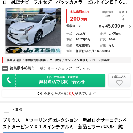
ロ 純正ナビ フルセグ バックカメラ ビルトインＥＴＣ
盗難警報装置 黒レザーシート シートヒーター スマートキ
支払総額
(税込)
本体価格
諸費用
ー
193
7
200
万円
万円
万円
45,000
通常ローン
月々
円
年式
2016年
走行
6.7万km
車検
2027年8月
排気
1800cc
整備
法定整備付
修復
なし
保証
保証付 (3ヶ月・5000km)
販売店保証
車両状態評価書
グー鑑定
オンライン商談可
ローン仮審査
徳島県小松島市
（株）オートショップ プライム
お気に入り
まずは在庫確認・見積依頼
無料通話でお問い合わせ
6人
今あなたの他に
が見ています
トヨタ
プリウス Ａツーリングセレクション 新品ロクサーニテンペ
ストタービンＶＸ１８インチアルミ 新品ピラーパネル 純正