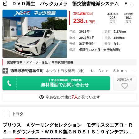
ビ ＤＶＤ再生 バックカメラ 衝突被害軽減システム ＥＴ
Ｃ ドラレコ ＬＥＤヘッドランプ
支払総額
(税込)
本体価格
諸費用
228
10.1
238.
1
万円
万円
万円
年式
2019年
走行
5.2万km
車検
2028年4月
排気
1800cc
整備
法定整備付
修復
なし
保証
保証付 (12ヶ月・走行無制限)
認定中古車
ディーラー保証
車両状態評価書
徳島県板野郡藍住町
ネッツトヨタ徳島（株） Ｕ－Ｃａｒ Ｓｈｏｐ 藍住店
お気に入り
まずは在庫確認・見積依頼
無料通話でお問い合わせ
7人
今あなたの他に
が見ています
トヨタ
プリウス Ａツーリングセレクション モデリスタエアロ・Ｒ
Ｓ－Ｒダウンサス・ＷＯＲＫ製ＧＮＯＳＩＳ１９インチアル
ミ・８インチディスプレイ・パノラミックビューモニター・ヘ