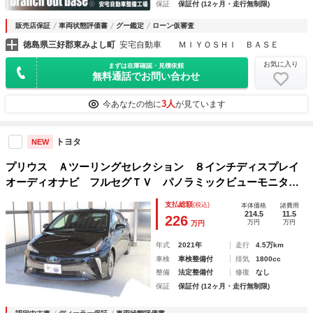
保証
保証付 (12ヶ月・走行無制限)
販売店保証
車両状態評価書
グー鑑定
ローン仮審査
徳島県三好郡東みよし町
安宅自動車 ＭＩＹＯＳＨＩ ＢＡＳＥ
お気に入り
まずは在庫確認・見積依頼
無料通話でお問い合わせ
3人
今あなたの他に
が見ています
トヨタ
NEW
プリウス Ａツーリングセレクション ８インチディスプレイ
オーディオナビ フルセグＴＶ パノラミックビューモニタ
ー ＥＴＣ 純正ドラレコ クリアランスソナー ＡＣ１００
支払総額
(税込)
本体価格
諸費用
Ｖ電源 シートヒーター Ｄ席 ヘッドアップディスプレイ
214.5
11.5
226
万円
万円
万円
パワーシート
年式
2021年
走行
4.5万km
車検
車検整備付
排気
1800cc
整備
法定整備付
修復
なし
保証
保証付 (12ヶ月・走行無制限)