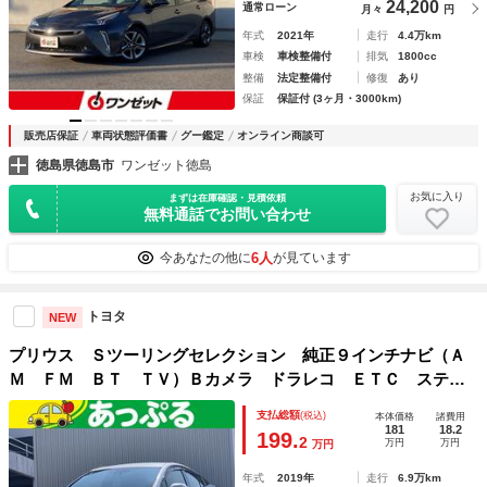
24,200
通常ローン
月々
円
年式
2021年
走行
4.4万km
車検
車検整備付
排気
1800cc
整備
法定整備付
修復
あり
保証
保証付 (3ヶ月・3000km)
販売店保証
車両状態評価書
グー鑑定
オンライン商談可
徳島県徳島市
ワンゼット徳島
お気に入り
まずは在庫確認・見積依頼
無料通話でお問い合わせ
6人
今あなたの他に
が見ています
トヨタ
NEW
プリウス Ｓツーリングセレクション 純正９インチナビ（Ａ
Ｍ ＦＭ ＢＴ ＴＶ）Ｂカメラ ドラレコ ＥＴＣ ステリ
モ クルコン レザーシート シートヒーター Ｐスタート
支払総額
(税込)
本体価格
諸費用
モデリスタ トヨタセーフティー
181
18.2
199.
2
万円
万円
万円
年式
2019年
走行
6.9万km