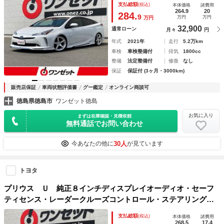
支払総額
(税込)
本体価格
諸費用
ッドアップディスプレイ・黒合皮シート・セーフティセンス・
264.9
20
284.
9
万円
万円
万円
レーダークルー
32,900
通常ローン
月々
円
年式
2021年
走行
5.2万km
車検
車検整備付
排気
1800cc
整備
法定整備付
修復
なし
保証
保証付 (3ヶ月・3000km)
販売店保証
車両状態評価書
グー鑑定
オンライン商談可
徳島県徳島市
ワンゼット徳島
お気に入り
まずは在庫確認・見積依頼
無料通話でお問い合わせ
30人
今あなたの他に
が見ています
トヨタ
プリウス Ｕ 純正８インチディスプレイオーディオ・セーフ
ティセンス・レーダークルーズコントロール・ステアリングヒ
ーター・ブラインドスポットモニター・ＬＥＤヘッドライト・
支払総額
(税込)
本体価格
諸費用
パーキングサポートブレーキ・ステアリングスイッ
268.5
17.4