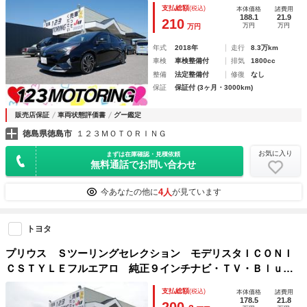
９インチナビ・ＴＶ・ｂｌｕｅｔｏｏｔｈ バックカメラ ヘ
支払総額
(税込)
本体価格
諸費用
ッドアップディスプレイ 車線逸脱防止支援 オートクルーズ
188.1
21.9
210
万円
万円
万円
年式
2018年
走行
8.3万km
車検
車検整備付
排気
1800cc
整備
法定整備付
修復
なし
保証
保証付 (3ヶ月・3000km)
販売店保証
車両状態評価書
グー鑑定
徳島県徳島市
１２３ＭＯＴＯＲＩＮＧ
お気に入り
まずは在庫確認・見積依頼
無料通話でお問い合わせ
4人
今あなたの他に
が見ています
トヨタ
プリウス Ｓツーリングセレクション モデリスタＩＣＯＮＩ
ＣＳＴＹＬＥフルエアロ 純正９インチナビ・ＴＶ・Ｂｌｕｅ
ｔｏｏｔｈ バーチャルシアターサウンド バックカメラ 純
支払総額
(税込)
本体価格
諸費用
正１７インチアルミ シートヒーター ＥＴＣ ピラーパネル
178.5
21.8
200.