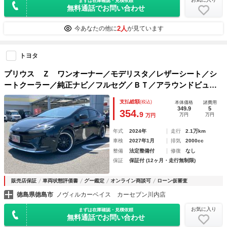
まずは在庫確認・見積依頼
無料通話でお問い合わせ
2人
今あなたの他に
が見ています
トヨタ
プリウス Ｚ ワンオーナー／モデリスタ／レザーシート／シ
ートクーラー／純正ナビ／フルセグ／ＢＴ／アラウンドビュー
モニター／ＴＳＳ／パワーバックドア／ＥＴＣ２．０／社外１
支払総額
(税込)
本体価格
諸費用
９インチＡＷ／スマートキー２個／保
349.9
5
354.
9
万円
万円
万円
年式
2024年
走行
2.1万km
車検
2027年1月
排気
2000cc
整備
法定整備付
修復
なし
保証
保証付 (12ヶ月・走行無制限)
販売店保証
車両状態評価書
グー鑑定
オンライン商談可
ローン仮審査
徳島県徳島市
ノヴィルカーベイス カーセブン川内店
お気に入り
まずは在庫確認・見積依頼
無料通話でお問い合わせ