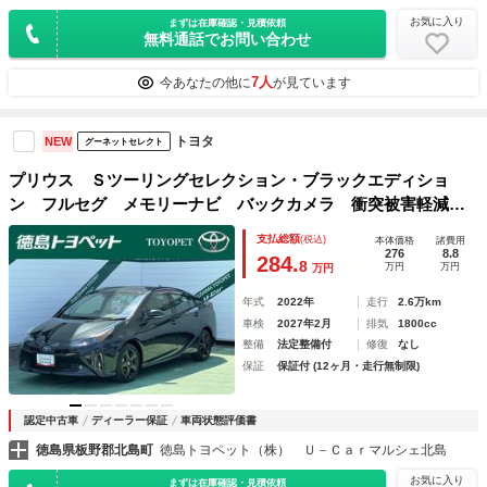
お気に入り
まずは在庫確認・見積依頼
無料通話でお問い合わせ
7人
今あなたの他に
が見ています
トヨタ
NEW
グーネットセレクト
プリウス Ｓツーリングセレクション・ブラックエディショ
ン フルセグ メモリーナビ バックカメラ 衝突被害軽減シ
ステム ＥＴＣ ＬＥＤヘッドランプ
支払総額
(税込)
本体価格
諸費用
276
8.8
284.
8
万円
万円
万円
年式
2022年
走行
2.6万km
車検
2027年2月
排気
1800cc
整備
法定整備付
修復
なし
保証
保証付 (12ヶ月・走行無制限)
認定中古車
ディーラー保証
車両状態評価書
徳島県板野郡北島町
徳島トヨペット（株） Ｕ－Ｃａｒマルシェ北島
お気に入り
まずは在庫確認・見積依頼