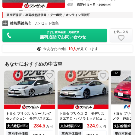
保証
保証付 (3ヶ月・3000km)
販売店保証
車両状態評価書
グー鑑定
オンライン商談可
徳島県徳島市
ワンゼット徳島
お気に入り
まずは在庫確認・見積依頼
無料通話でお問い合わせ
10人
今あなたの他に
が見ています
あなたにおすすめの中古車
UP
トヨタ プリウス Ａツーリング
トヨタ プリウス Ｚ モデリス
トヨタ プリウ
セレクション モデリスタエア
タエアロ・パノラミックビュー
メラ 純正１
ロ・ＲＳ－Ｒダウンサス・ＷＯ
モニター・１２．３インチディ
ＥＴＣ Ｂｌ
284.
324.
9
9
支払総額
支払総額
支払総額
(税込)
(税込)
(税込)
万円
万円
ＲＫ製ＧＮＯＳＩＳ１９インチ
スプレイオーディオ・セーフテ
禁煙車 ＨＩ
アルミ・８インチディスプレ
ィセンス・トヨタチームメイ
オートライト
車両本体価格
車両本体価格
車両本体価格