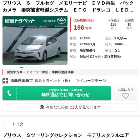
プリウス Ｓ フルセグ メモリーナビ ＤＶＤ再生 バック
カメラ 衝突被害軽減システム ＥＴＣ ドラレコ ＬＥＤヘ
ッドランプ ワンオーナー
支払総額
(税込)
本体価格
諸費用
186
10
196
万円
万円
万円
年式
2019年
走行
3.0万km
車検
2028年3月
排気
1800cc
整備
法定整備付
修復
なし
保証
保証付 (12ヶ月・走行無制限)
認定中古車
ディーラー保証
車両状態評価書
徳島県徳島市
徳島トヨペット（株） マイカーステージ
お気に入り
まずは在庫確認・見積依頼
無料通話でお問い合わせ
3人
今あなたの他に
が見ています
トヨタ
プリウス Ｓツーリングセレクション モデリスタフルエア