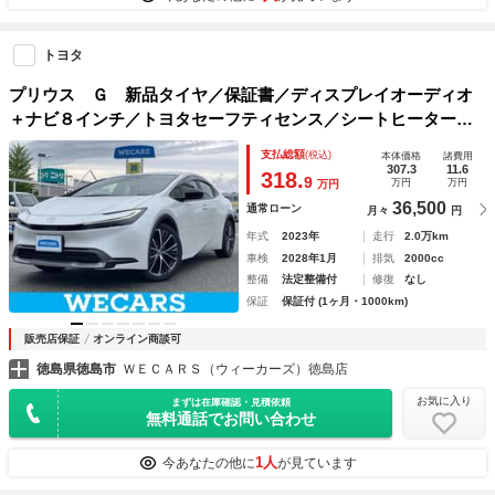
トヨタ
プリウス Ｇ 新品タイヤ／保証書／ディスプレイオーディオ
＋ナビ８インチ／トヨタセーフティセンス／シートヒーター／
車線逸脱防止支援システム／ヘッドランプ ＬＥＤ／Ｂｌｕｅ
支払総額
(税込)
本体価格
諸費用
ｔｏｏｔｈ接続／ＥＴＣ２．０
307.3
11.6
318.
9
万円
万円
万円
36,500
通常ローン
月々
円
年式
2023年
走行
2.0万km
車検
2028年1月
排気
2000cc
整備
法定整備付
修復
なし
保証
保証付 (1ヶ月・1000km)
販売店保証
オンライン商談可
徳島県徳島市
ＷＥＣＡＲＳ（ウィーカーズ）徳島店
お気に入り
まずは在庫確認・見積依頼
無料通話でお問い合わせ
1人
今あなたの他に
が見ています