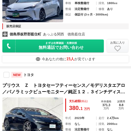
車検
車検整備付
排気
1800cc
整備
法定整備付
修復
あり
保証
保証付 (3ヶ月・3000km)
販売店保証
徳島県板野郡藍住町
あっぷる関西 徳島藍住店
お気に入り
まずは在庫確認・見積依頼
無料通話でお問い合わせ
15人
今あなたの他に
が見ています
トヨタ
NEW
プリウス Ｚ トヨタセーフティーセンス／モデリスタエアロ
／パノラミックビューモニター／純正１２．３インチディスプ
レイオーディオ／デジタルインナーミラー／パワーシート／Ｂ
支払総額
(税込)
本体価格
諸費用
ＳＭ／シートクーラー／取扱説明書／保証書
371.3
8.8
380.
1
万円
万円
万円
年式
2023年
走行
2.4万km
車検
なし
排気
2000cc
整備
法定整備付
修復
なし