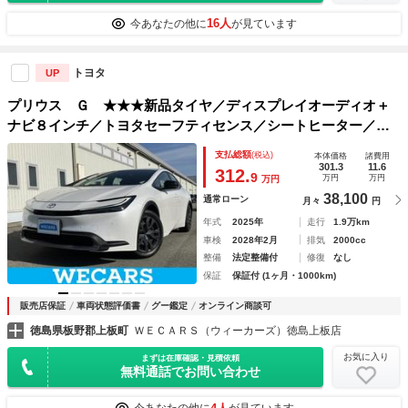
16人
今あなたの他に
が見ています
トヨタ
UP
プリウス Ｇ ★★★新品タイヤ／ディスプレイオーディオ＋
ナビ８インチ／トヨタセーフティセンス／シートヒーター／車
線逸脱防止支援システム／ドライブレコーダー 前後／ヘッド
支払総額
(税込)
本体価格
諸費用
ランプ ＬＥＤ／Ｂｌｕｅｔｏｏｔｈ接続
301.3
11.6
312.
9
万円
万円
万円
38,100
通常ローン
月々
円
年式
2025年
走行
1.9万km
車検
2028年2月
排気
2000cc
整備
法定整備付
修復
なし
保証
保証付 (1ヶ月・1000km)
販売店保証
車両状態評価書
グー鑑定
オンライン商談可
徳島県板野郡上板町
ＷＥＣＡＲＳ（ウィーカーズ）徳島上板店
お気に入り
まずは在庫確認・見積依頼
無料通話でお問い合わせ