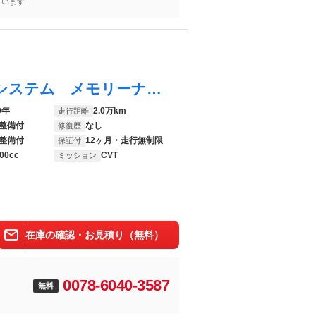
ざいます。
せください
カローラフィールダー ＥＸ 衝突被害軽減システム メモリーナビ フルセグ ＥＴＣ ＣＤ ミュージックプレイヤー接続可 ＤＶＤ再生 スマートキー キーレス アイドリングストップ ワンオーナー
9年
2.0万km
走行距離
整備付
なし
修復歴
整備付
12ヶ月・走行無制限
保証付
00cc
CVT
ミッション
在庫の確認・お見積り（無料）
0078-6040-3587
無料