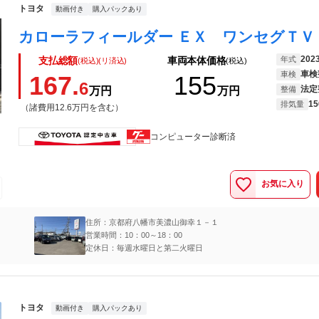
トヨタ
動画付き
購入パックあり
202
年式
支払総額
車両本体価格
(税込)(リ済込)
(税込)
車検
車検
167.
155
6
法定
万円
万円
整備
15
排気量
（諸費用12.6万円を含む）
コンピューター診断済
お気に入り
住所：京都府八幡市美濃山御幸１－１
営業時間：10：00～18：00
定休日：毎週水曜日と第二火曜日
トヨタ
動画付き
購入パックあり