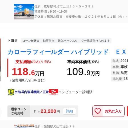
住所：岐阜県可児市土田２５４５－２９３
営業時間：9:30～19:00
定休日：毎週水曜日 ※夏季休暇：２０２６年８月１１日（火）
（金）
トヨタ
ローン仮審査
動画付き
購入パックあり
グー保証付けられます
202
年式
支払総額
車両本体価格
(税込)(リ済込)
(税込)
車検
車検
118.
109.
6
9
法定
万円
万円
整備
15
排気量
（諸費用8.7万円を含む）
4
4
コンピューター診断済
外装
内装
機関／正常
通常ローン
23,200
お気に入り
詳細
月々
円
ご利用時
住所：愛知県犬山市追分７８