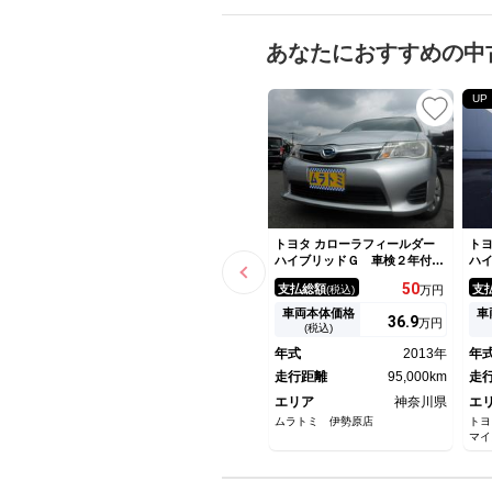
あなたにおすすめの中
UP
トヨタ カローラフィールダー
トヨ
ハイブリッドＧ 車検２年付
ハ
き ＳＤナビ／ＣＤ／ＤＶＤ／
ー
50
支払総額
支
(税込)
万円
ＳＤ／Ｂｌｕｅｔｏｏｔｈ／フ
接
ルセグＴＶ バックカメラ ス
グ
車両本体価格
車
36.
9
万円
マートキー プッシュスタート
Ｔ
(税込)
テ
年式
2013年
年
ン
走行距離
95,000km
ス
走
エリア
神奈川県
エ
ムラトミ 伊勢原店
トヨ
マイ