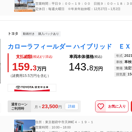
営業時間：平日９：００～１９：００ 日祝９：００～１８：３
定休日：毎週火曜日 ※年末年始休暇：12月27日～1月2日
トヨタ
動画付き
購入パックあり
202
年式
支払総額
車両本体価格
(税込)(リ済込)
(税込)
車検
車検
159.
143.
3
8
法定
万円
万円
整備
15
排気量
（諸費用15.5万円を含む）
通常ローン
23,500
お気に入り
詳細
月々
円
ご利用時
住所：東京都府中市天神町４－１９－１
営業時間：10:00～18:00