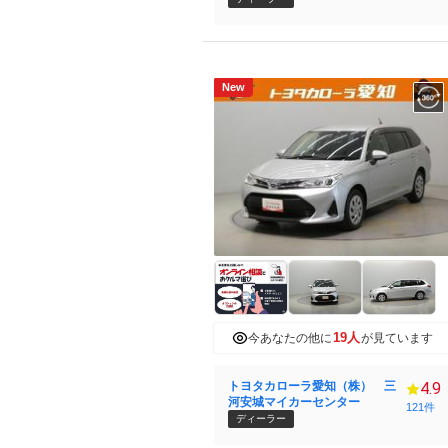
New
19人
今あなたの他に
が見ています
トヨタカローラ愛知（株） 三
4.9
河安城マイカーセンター
121件
ディーラー