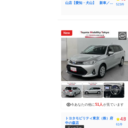
山店【愛知・犬山】 新車／中
523件
古車販売 スズキ・ダイハツ
認証指定工場
New
51人
今あなたの他に
が見ています
トヨタモビリティ東京（株）府
4.8
中の森店
61件
ディーラー