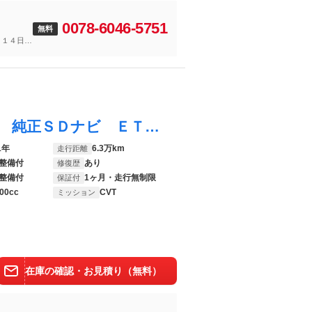
0078-6046-5751
無料
～１４日
カローラフィールダー ハイブリッド ＥＸ 純正ＳＤナビ ＥＴＣ バックカメラ ＴＶ クリアランスソナー レーンアシスト 衝突被害軽減システム オートマチックハイビーム スマートキー 電動格納ミラー ＣＶＴ 盗難防止システム
1年
6.3万km
走行距離
整備付
あり
修復歴
整備付
1ヶ月・走行無制限
保証付
00cc
CVT
ミッション
在庫の確認・お見積り（無料）