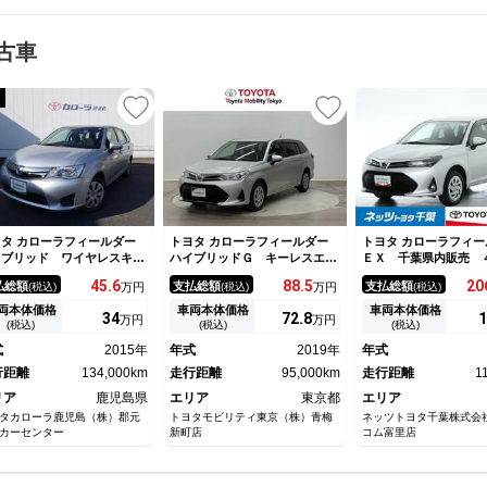
古車
タ カローラフィールダー
トヨタ カローラフィールダー
トヨタ カローラフィー
イブリッド ワイヤレスキ
ハイブリッドＧ キーレスエン
ＥＸ 千葉県内販売
 助手席エアバッグ ＡＵＸ
トリーキー セキュリティー
フルセグ メモリーナ
45.
6
88.
5
20
払総額
支払総額
支払総額
(税込)
万円
(税込)
万円
(税込)
続 Ｂモニター エアバッ
インテリクリアランスソナー
クカメラ 衝突被害軽
 横滑り防止機能 ワンセグ
リヤカメラ サイドエアＢ Ｉ
ム ＥＴＣ ＬＥＤヘ
両本体価格
車両本体価格
車両本体価格
34
72.
8
1
万円
万円
Ｖ 点検記録簿 サイドカー
ストップ 横滑り防止機能 点
プ ＣＤ＆ＤＶＤ再生
(税込)
(税込)
(税込)
ンエアバック オートエアコ
検記録簿 パワーウィンドウ
簿 安全装備 盗難
式
2015年
年式
2019年
年式
 パワーウィンドウ パワー
ＰＳ フルセグ地デジＴＶ 運
スマートキー
テアリング ＥＴＣ
行距離
134,000km
転席エアバッグ ＡＣ
走行距離
95,000km
走行距離
1
リア
鹿児島県
エリア
東京都
エリア
タカローラ鹿児島（株）郡元
トヨタモビリティ東京（株）青梅
ネッツトヨタ千葉株式会
カーセンター
新町店
コム富里店