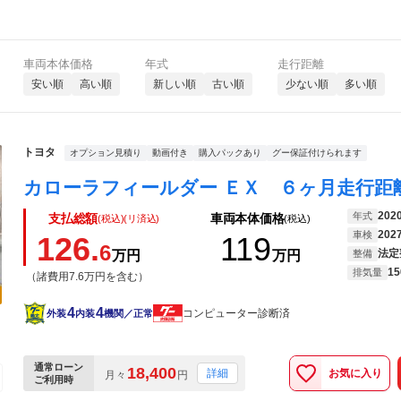
車両本体価格
年式
走行距離
安い順
高い順
新しい順
古い順
少ない順
多い順
トヨタ
オプション見積り
動画付き
購入パックあり
グー保証付けられます
202
年式
支払総額
車両本体価格
(税込)(リ済込)
(税込)
202
車検
126.
119
6
法定
万円
万円
整備
15
排気量
（諸費用7.6万円を含む）
4
4
コンピューター診断済
外装
内装
機関／正常
通常ローン
18,400
お気に入り
詳細
月々
円
ご利用時