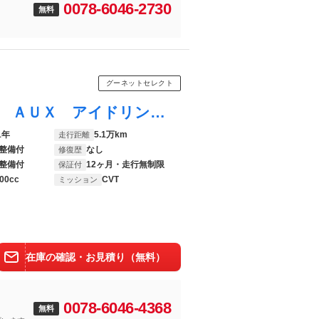
0078-6046-2730
０
無料
グーネットセレクト
カローラフィールダー ハイブリッド ＥＸ ＡＵＸ アイドリングストップ プリクラッシュセーフティー 盗難防止システム リモコンキー バックモニター ＥＴＣ付 メモリナビ ワンオーナー Ｗエアーバック ＥＳＣ スマートキー・プッシュスタート
1年
5.1万km
走行距離
整備付
なし
修復歴
整備付
12ヶ月・走行無制限
保証付
00cc
CVT
ミッション
在庫の確認・お見積り（無料）
0078-6046-4368
無料