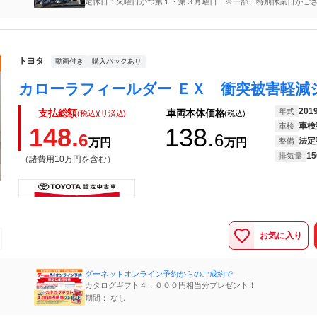
定休日：火曜日かつ第１・第３月曜日 ※一部、特別休業日がご
詳細は弊社公式サイトをご確認いただくか店舗へ直接お問い合わ
トヨタ
動画付き
購入パックあり
201
年式
支払総額
車両本体価格
(税込)(リ済込)
(税込)
車検
車検
148.
138.
6
6
法定
万円
万円
整備
15
排気量
（諸費用10万円を含む）
お気に入り
グーネットオンライン予約からのご成約で
カタログギフト４，０００円相当分プレゼント！
期間： なし