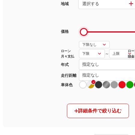
選択する
地域
マガジン
車カタログ
価格
自動車ローン
ローン
ロー
～
月々支払
頭金
保険
年式
レビュー
走行距離
車体色
価格相場
教習所
詳細条件で絞り込む
用語集