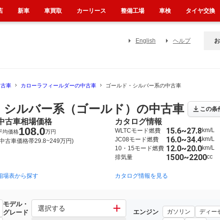
店
新車
車買取
カーリース
整備工場
車検
タイヤ交換
English
ヘルプ
お
中古車
カローラフィールダーの中古車
ゴールド・シルバー系の中古車
 シルバー系（ゴールド）の中古車
この条
中古車相場価格
カタログ情報
108.0
15.6~27.8
km/L
WLTCモード燃費
平均価格
万円
16.0~34.4
km/L
JC08モード燃費
(中古車価格帯29.8~249万円)
12.0~20.0
km/L
10・15モード燃費
1500~2200
cc
排気量
相場表から探す
2006年10月~2012年5月（41）
2000年8月~2006年10月（7）
カタログ情報を見る
2
モデル・
ー
選択する
エンジン
ガソリン
ディー
グレード