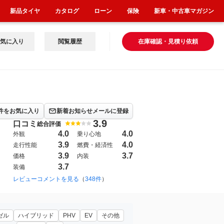
新品タイヤ
カタログ
ローン
保険
新車・中古車マガジン
気に入り
閲覧履歴
在庫確認・見積り依頼
件をお気に入り
新着お知らせメールに登録
3.9
口コミ
総合評価
4.0
4.0
外観
乗り心地
3.9
4.0
走行性能
燃費・経済性
3.9
3.7
価格
内装
3.7
装備
012年5月~2025年11月（655）
レビューコメントを見る
（
348件
）
ゼル
ハイブリッド
PHV
EV
その他