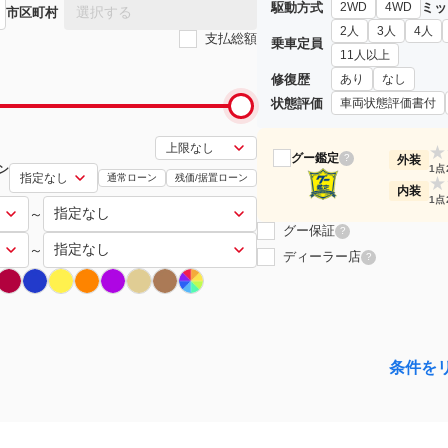
駆動方式
ミッ
2WD
4WD
選択する
市区町村
2人
3人
4人
支払総額
乗車定員
11人以上
修復歴
あり
なし
状態評価
車両状態評価書付
★
グー鑑定
?
外装
ン
1点
通常ローン
残価/据置ローン
★
内装
1点
～
グー保証
?
～
ディーラー店
?
条件を