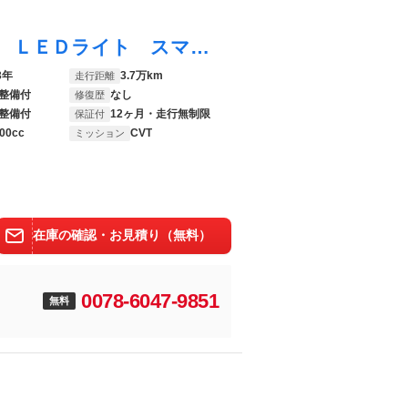
カローラフィールダー ＥＸ ワンセグＴＶ ＬＥＤライト スマ－トキ－ アイドルストップ ＶＳＣ キーレスエントリー 衝突被害軽減装置 サイドエアバック バックモニター メディアプレイヤー接続 オートエアコン ナビ＆ＴＶ ＥＴＣ
3年
3.7万km
走行距離
整備付
なし
修復歴
整備付
12ヶ月・走行無制限
保証付
00cc
CVT
ミッション
在庫の確認・お見積り（無料）
0078-6047-9851
無料