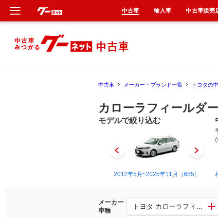
中古車
輸入車
中古車販売
新車
中古車
中古車
メーカー・ブランド一覧
トヨタの
輸入車
カローラフィールダー
クルマ買取
モデルで絞り込む
カーリース
タイヤ交換
2000年8月~2006年10月（7）
2012年5月~2025年11月（655）
整備工場
メーカー
トヨタ カローラフィールダ
車種
車検