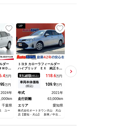
UP
UP
ルダー
トヨタ カローラフィールダー
トヨタ カローラフィールダー
トヨタ
 ４ＷＤ
ハイブリッド ＥＸ 純正ＳＤ
ハイブリッド ＥＸ ナビゲー
ハイ
ビ バッ
ナビ ＥＴＣ バックカメラ
ション ＥＴＣ スマートキ
ー 
6.
4
118.
6
245.
4
支払総額
支払総額
支払
万円
(税込)
万円
(税込)
万円
減システ
ＴＶ クリアランスソナー レ
ー フルオートエアコン ＵＳ
バッ
ッドラン
ーンアシスト 衝突被害軽減シ
Ｂ充電ソケット 電動格納ドア
スレ
車両本体価格
車両本体価格
車両
95
109.
9
235
万円
万円
万円
 記録
ステム オートマチックハイビ
ミラー 前後パワーウィンド
ダー
(税込)
(税込)
防止装置
ーム スマートキー 電動格納
ー 衝突被害軽減ブレーキ オ
トＡ
2024年
年式
2021年
年式
2025年
年式
ミラー ＣＶＴ 盗難防止シス
ートマチックハイビーム オー
ス・
1,000km
テム
走行距離
63,000km
トライト
走行距離
3,000km
ュー
走行
ＶＤ
千葉県
エリア
愛知県
エリア
静岡県
エリ
社 ユー
株式会社オートタウン犬山 犬山
未使用車・中古車大型展示場 松
エルレ
店【愛知・犬山】 新車／中古車
下モータース
販売 スズキ・ダイハツ 認証指
定工場