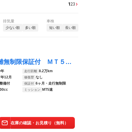
›
1
2
3
排気量
車検
少ない順
多い順
短い順
長い順
カローラフィールダー ＥＸ ６ヶ月走行距離無制限保証付 ＭＴ５速 ＨＤＤナビ バックカメラ 衝突軽減ブレーキ ＥＴＣ 禁煙車 Ｂｌｕｅｔｏｏｔｈ フルセグＴＶ スマートキー オートハイビーム 盗難防止装置 ミュージックサーバー
0年
8.2万km
走行距離
7年12月
なし
修復歴
整備付
6ヶ月・走行無制限
保証付
00cc
MT5速
ミッション
在庫の確認・お見積り（無料）