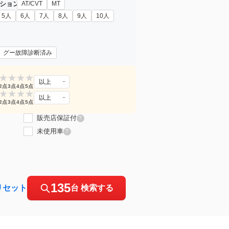
ション
AT/CVT
MT
5人
6人
7人
8人
9人
10人
グー故障診断済み
★
★
★
★
以上
2点
3点
4点
5点
★
★
★
★
以上
2点
3点
4点
5点
販売店保証付
?
未使用車
?
135
リセット
台 検索する