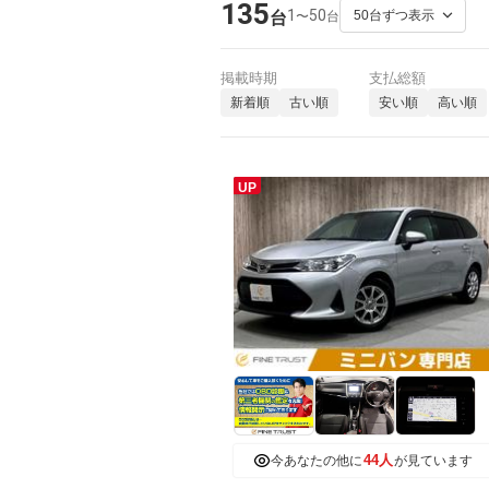
135
1
50
〜
台
台
掲載時期
支払総額
新着順
古い順
安い順
高い順
UP
44人
今あなたの他に
が見ています