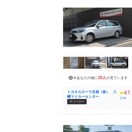
25人
今あなたの他に
が見ています
トヨタカローラ京都（株） 八
4.7
幡マイカーセンター
17件
ディーラー