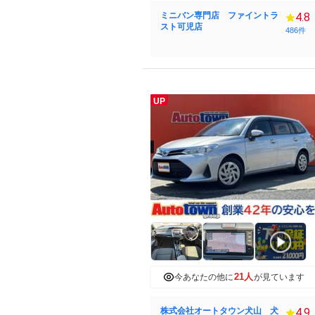
ミニバン専門店 ファイントラ
4.8
スト可児店
486件
UP
21人
今あなたの他に
が見ています
株式会社オートタウン犬山 犬
4.9