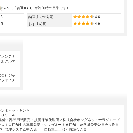
4.5
（「普通=3.0」が評価時の基準です）
.3
納車までの対応
4.6
.5
おすすめ度
4.9
どメンテナ
、おクルマ
式会社ジャ
ダファイナ
ホンダネットキンキ
５８５－４
・整備・部品用品販売・損害保険代理店＜株式会社ホンダネットナラグループ
中央１０店舗中古車事業部・シマダオート６店舗 奈良県公安委員会古物営
走行管理システム導入店 ・自動車公正取引協議会会員