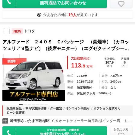
無料通話でお問い合わせ
19人
今あなたの他に
が見ています
トヨタ
NEW
アルファード ２４０Ｓ Ｃパッケージ （禁煙車）（カロッ
ツェリア９型ナビ）（後席モニター）（エグゼクティブシー
ト）両側自動ドア／パワーバックドア／パワーシート／シート
支払総額
(税込)
本体価格
諸費用
メモリー／コンビハンドル／クルーズコントロール／クリアラ
107.9
6
113.
9
万円
万円
万円
ンスソナー／
年式
2012年
走行
7.8万km
車検
2026年12月
排気
2400cc
整備
法定整備付
修復
なし
保証
保証付 (6ヶ月・5000km)
販売店保証
車両状態評価書
グー鑑定
オンライン商談可
オプション見積り可
ローン仮審査
埼玉県さいたま市岩槻区
ＣＳオートディーラー埼玉岩槻インター店 トヨタ ２０系３０系４０系アルファード／ヴェルファイア／ハイブリッド／カスタム／高品質中古車専門店
お気に入り
まずは在庫確認・見積依頼
無料通話でお問い合わせ