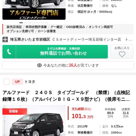
整備
法定整備付
修復
なし
保証
保証付 (6ヶ月・5000km)
販売店保証
車両状態評価書
グー鑑定
OBD診断済み
オンライン商談可
オプション見積り可
ローン仮審査
埼玉県さいたま市岩槻区
ＣＳオートディーラー埼玉岩槻インター店 トヨタ ２０系３０系４０系アルファード／ヴェルファイア／ハイブリッド／カスタム／高品質中古車専門店
お気に入り
まずは在庫確認・見積依頼
無料通話でお問い合わせ
16人
今あなたの他に
が見ています
トヨタ
UP
アルファード ２４０Ｓ タイプゴールド （禁煙）（点検記
録簿１６枚）（アルパインＢＩＧ－Ｘ９型ナビ）（後席モニタ
ー）両側自動ドア／パワーバックドア／／バックカメラ／特別
支払総額
(税込)
本体価格
諸費用
仕様車／専用黒ハーフレザーシート／クルーズコントロール／
89.9
11.6
101.
5
万円
万円
万円
クリアランスソナ
年式
2013年
走行
9.5万km
車検
車検整備付
排気
2400cc