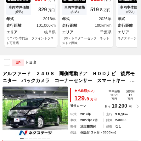
フ モデリスタフルエアロ １
パワーバックドア ＥＴＣ２．
ックカメラ 
１型ナビ 後席フリップダウン
０ ＬＥＤライト バックモニ
テム 禁煙車
車両本体価格
車両本体価格
車両本体価格
329
519.
8
万円
万円
モニター レーダークルーズコ
ター 純正ドラレコ レーダー
ー スマート
(税込)
(税込)
(税込)
ントロール 禁煙車 衝突軽減
クルコン ＢＳＭ ＬＫＡ
ＥＴＣ クル
年式
2018年
年式
2026年
年式
ブレーキ 両側電動スライドド
ンチアルミ 
走行距離
101,000km
走行距離
100kmkm
走行距離
ア バックカメラ
エリア
岐阜県
エリア
千葉県
エリア
ミニバン専門店 ファイントラス
（株）トヨタユーゼック ネット
ネクステージ 
ト可児店
ストア関東
トヨタ
UP
アルファード ２４０Ｓ 両側電動ドア ＨＤＤナビ 後席モ
ニター バックカメラ コーナーセンサー スマートキー Ｈ
ＩＤヘッド ビルトインＥＴＣ 純正１８インチアルミ オー
支払総額
(税込)
本体価格
諸費用
トライト デュアルエアコン リアエアコン ＣＤ
116.9
13
129.
9
万円
万円
万円
10,200
通常ローン
月々
円
年式
2014年
走行
9.0万km
車検
2027年12月
排気
2400cc
整備
法定整備付
修復
なし
保証
保証付 (3ヶ月・3000km)