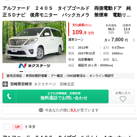
アルファード ２４０Ｓ タイプゴールド 両側電動ドア 純
正ＳＤナビ 後席モニター バックカメラ 禁煙車 電動リア
ゲート ハーフレザーシート ドラレコ コーナーセンサー
支払総額
(税込)
本体価格
諸費用
スマートキー ＨＩＤヘッド ビルトインＥＴＣ クルコン
96.5
13.4
109.
9
万円
万円
万円
7,800
通常ローン
月々
円
年式
2012年
走行
9.0万km
車検
2027年10月
排気
2400cc
整備
法定整備付
修復
なし
保証
保証付 (3ヶ月・3000km)
販売店保証
車両状態評価書
グー鑑定
OBD診断済み
オンライン商談可
宮崎県宮崎市
ネクステージ 宮崎北店
お気に入り
まずは在庫確認・見積依頼
無料通話でお問い合わせ
8人
今あなたの他に
が見ています
トヨタ
UP