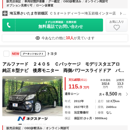
販売店保証
車両状態評価書
グー鑑定
OBD診断済み
オンライン商談可
オプション見積り可
ローン仮審査
埼玉県さいたま市岩槻区
ＣＳオートディーラー埼玉岩槻インター店 トヨタ ２０系３０系４０系アルファード／ヴェルファイア／ハイブリッド／カスタム／高品質中古車専門店
お気に入り
まずは在庫確認・見積依頼
無料通話でお問い合わせ
10人
今あなたの他に
が見ています
トヨタ
NEW
グーネットセレクト
アルファード ２４０Ｓ Ｃパッケージ モデリスタエアロ
純正８型ナビ 後席モニター 両側パワースライドドア バッ
クカメラ クルーズコントロール クリアランスソナー パワ
支払総額
(税込)
本体価格
諸費用
ーバックドア ＥＴＣ 前／中列パワーシート ＨＩＤラン
102.6
13.3
115.
9
万円
万円
万円
プ オートライト
8,500
通常ローン
月々
円
年式
2012年
走行
12.0万km
車検
2027年7月
排気
2400cc
整備
法定整備付
修復
なし
保証
保証付 (3ヶ月・3000km)
販売店保証
OBD診断済み
オンライン商談可