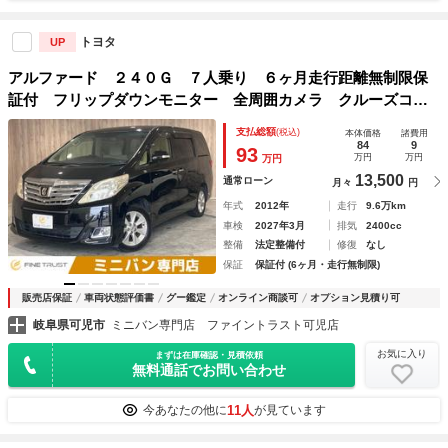
トヨタ
UP
アルファード ２４０Ｇ ７人乗り ６ヶ月走行距離無制限保
証付 フリップダウンモニター 全周囲カメラ クルーズコン
トロール 両側パワースライドドア 禁煙車 純正ＨＤＤナ
支払総額
(税込)
本体価格
諸費用
ビ コーナーセンサー Ｂｌｕｅｔｏｏｔｈ フルセグ ＥＴ
84
9
93
万円
万円
万円
Ｃ
13,500
通常ローン
月々
円
年式
2012年
走行
9.6万km
車検
2027年3月
排気
2400cc
整備
法定整備付
修復
なし
保証
保証付 (6ヶ月・走行無制限)
販売店保証
車両状態評価書
グー鑑定
オンライン商談可
オプション見積り可
岐阜県可児市
ミニバン専門店 ファイントラスト可児店
お気に入り
まずは在庫確認・見積依頼
無料通話でお問い合わせ
11人
今あなたの他に
が見ています