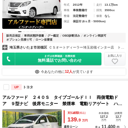
年式
2012年
走行
13.1万km
車検
車検整備付
排気
3500cc
整備
法定整備付
修復
なし
保証
保証付 (6ヶ月・5000km)
販売店保証
車両状態評価書
グー鑑定
OBD診断済み
オンライン商談可
オプション見積り可
ローン仮審査
埼玉県さいたま市岩槻区
ＣＳオートディーラー埼玉岩槻インター店 トヨタ ２０系３０系４０系アルファード／ヴェルファイア／ハイブリッド／カスタム／高品質中古車専門店
お気に入り
まずは在庫確認・見積依頼
無料通話でお問い合わせ
12人
今あなたの他に
が見ています
トヨタ
UP
アルファード ２４０Ｓ タイプゴールドＩＩ 両側電動ド
ア ９型ナビ 後席モニター 禁煙車 電動リアゲート ハー
フレザーシート コーナーセンサー スマートキー ＨＩＤヘ
支払総額
(税込)
本体価格
諸費用
ッド ビルトインＥＴＣ クルコン 純正１８インチアルミ
127.2
12.7
139.
9
万円
万円
万円
11,400
通常ローン
月々
円