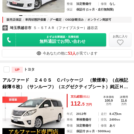
整備
法定整備付
修復
なし
保証
保証付 (1ヶ月・走行無制限)
販売店保証
車両状態評価書
グー鑑定
OBD診断済み
オンライン商談可
埼玉県越谷市
５－ＳＴＡＲ（ファイブスター）越谷店
お気に入り
まずは在庫確認・見積依頼
無料通話でお問い合わせ
53人
今あなたの他に
が見ています
トヨタ
UP
アルファード ２４０Ｓ Ｃパッケージ （禁煙車）（点検記
録簿６枚）（サンルーフ）（エグゼクティブシート）純正ＨＤ
Ｄナビ／後席モニター／両側自動ドア／パワーバックドア／パ
支払総額
(税込)
本体価格
諸費用
ワーシート／シートメモリー／クルーズコントロール／クリア
100.9
11.6
112.
5
万円
万円
万円
ランスソナー／
年式
2012年
走行
8.4万km
車検
車検整備付
排気
2400cc
整備
法定整備付
修復
あり
保証
保証付 (6ヶ月・5000km)