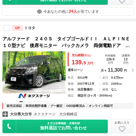
24人
今あなたの他に
が見ています
トヨタ
UP
アルファード ２４０Ｓ タイプゴールドＩＩ ＡＬＰＩＮＥ
１０型ナビ 後席モニター バックカメラ 両側電動ドア ク
ルーズコントロール ＨＩＤヘッド ハーフレザー フルセ
支払総額
(税込)
本体価格
諸費用
グ Ｂｌｕｅｔｏｏｔｈ再生 ＥＴＣ スマートキー オート
126.9
13
139.
9
万円
万円
万円
ライト／エアコン
11,300
通常ローン
月々
円
年式
2014年
走行
9.6万km
車検
2027年12月
排気
2400cc
整備
法定整備付
修復
なし
保証
保証付 (3ヶ月・3000km)
販売店保証
車両状態評価書
グー鑑定
OBD診断済み
オンライン商談可
大分県大分市
ネクステージ 大分鶴崎店
お気に入り
まずは在庫確認・見積依頼
無料通話でお問い合わせ