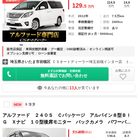
ート／シートメモリー／クルーズコントロール／クリアランス
114.9
14.6
129.
5
万円
万円
万円
ソナー／
年式
2012年
走行
7.5万km
車検
車検整備付
排気
2400cc
整備
法定整備付
修復
あり
保証
保証付 (6ヶ月・5000km)
販売店保証
車両状態評価書
グー鑑定
OBD診断済み
オンライン商談可
オプション見積り可
ローン仮審査
埼玉県さいたま市岩槻区
ＣＳオートディーラー埼玉岩槻インター店 トヨタ ２０系３０系４０系アルファード／ヴェルファイア／ハイブリッド／カスタム／高品質中古車専門店
お気に入り
まずは在庫確認・見積依頼
無料通話でお問い合わせ
13人
今あなたの他に
が見ています
トヨタ
NEW
アルファード ２４０Ｓ Ｃパッケージ アルパイン８型ＢＩ
Ｇ Ｘナビ １０型後席モニター バックカメラ パワーバッ
クドア 両側パワースライドドア パワーシート クルーズコ
支払総額
(税込)
本体価格
諸費用
ントロール クリアランスソナー ＥＴＣ タナベダウンサ
139.6
8.2