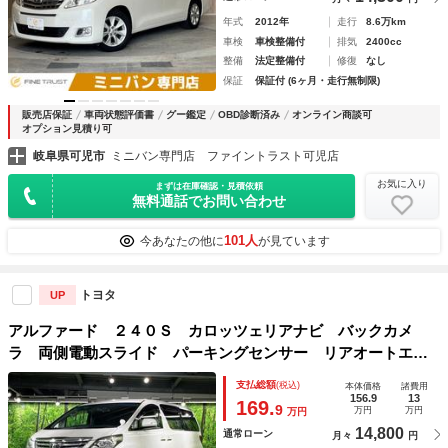
年式
2012年
走行
8.6万km
車検
車検整備付
排気
2400cc
整備
法定整備付
修復
なし
保証
保証付 (6ヶ月・走行無制限)
販売店保証
車両状態評価書
グー鑑定
OBD診断済み
オンライン商談可
オプション見積り可
岐阜県可児市
ミニバン専門店 ファイントラスト可児店
お気に入り
まずは在庫確認・見積依頼
無料通話でお問い合わせ
101人
今あなたの他に
が見ています
トヨタ
UP
アルファード ２４０Ｓ カロッツェリアナビ バックカメ
ラ 両側電動スライド パーキングセンサー リアオートエア
コン スマートキ― プッシュスタート ＥＴＣ Ｂｌｕｅｔ
支払総額
(税込)
本体価格
諸費用
ｏｏｔｈ 地デジ ドラレコ
156.9
13
169.
9
万円
万円
万円
14,800
通常ローン
月々
円