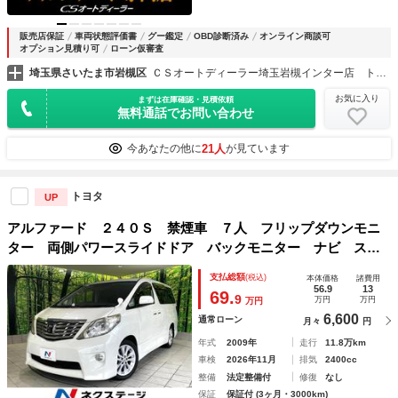
販売店保証
車両状態評価書
グー鑑定
OBD診断済み
オンライン商談可
オプション見積り可
ローン仮審査
埼玉県さいたま市岩槻区
ＣＳオートディーラー埼玉岩槻インター店 トヨタ ２０系３０系４０系アルファード／ヴェルファイア／ハイブリッド／カスタム／高品質中古車専門店
お気に入り
まずは在庫確認・見積依頼
無料通話でお問い合わせ
21人
今あなたの他に
が見ています
トヨタ
UP
アルファード ２４０Ｓ 禁煙車 ７人 フリップダウンモニ
ター 両側パワースライドドア バックモニター ナビ スマ
ートキー リアオートエアコン ＨＩＤヘッド 純正１８イン
支払総額
(税込)
本体価格
諸費用
チアルミ ＥＴＣ フルセグＴＶ
56.9
13
69.
9
万円
万円
万円
6,600
通常ローン
月々
円
年式
2009年
走行
11.8万km
車検
2026年11月
排気
2400cc
整備
法定整備付
修復
なし
保証
保証付 (3ヶ月・3000km)