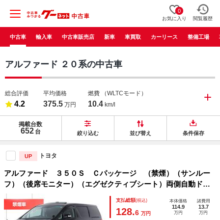
0
お気に入り
閲覧履歴
中古車
輸入車
中古車販売店
新車
車買取
カーリース
整備工場
アルファード ２０系の中古車
総合評価
平均価格
燃費
（WLTCモード）
4.2
375.5
10.4
万円
km/l
掲載台数
652
台
絞り込む
並び替え
条件保存
トヨタ
UP
アルファード ３５０Ｓ Ｃパッケージ （禁煙）（サンルー
フ）（後席モニター）（エグゼクティブシート）両側自動ドア
／パワーバックドア／黒革調シートカバー／純正ＨＤＤナビ／
支払総額
(税込)
本体価格
諸費用
バックカメラ／ＡＣ１００Ｖ電源／クルーズコントロール／ク
114.9
13.7
128.
6
万円
万円
万円
リアランスソナ