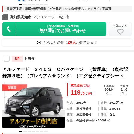
販売店保証
車両状態評価書
グー鑑定
OBD診断済み
オンライン商談可
高知県高知市
ネクステージ 高知店
お気に入り
まずは在庫確認・見積依頼
無料通話でお問い合わせ
20人
今あなたの他に
が見ています
トヨタ
UP
アルファード ２４０Ｓ Ｃパッケージ （禁煙車）（点検記
録簿８枚）（プレミアムサウンド）（エグゼクティブシート）
後席モニター／両側電動スライドドア／パワーバックドア／ク
支払総額
(税込)
本体価格
諸費用
リアランスソナー／クルーズコントロール／ＡＣ１００Ｖ電源
104.9
14.6
119.
5
万円
万円
万円
／パワーシート
年式
2012年
走行
10.1万km
車検
車検整備付
排気
2400cc
整備
法定整備付
修復
なし
保証
保証付 (6ヶ月・5000km)