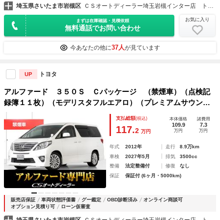
埼玉県さいたま市岩槻区
ＣＳオートディーラー埼玉岩槻インター店 トヨタ ２０系３０系４０系アルファード／ヴェルファイア／ハイブリッド／カスタム／高品質中古車専門店
お気に入り
まずは在庫確認・見積依頼
無料通話でお問い合わせ
37人
今あなたの他に
が見ています
トヨタ
UP
アルファード ３５０Ｓ Ｃパッケージ （禁煙車）（点検記
録簿１１枚）（モデリスタフルエアロ）（プレミアムサウン
ド）後席モニター／両側自動ドア／パワーバックドア／エグゼ
支払総額
(税込)
本体価格
諸費用
クティブシート／パワーシート／シートメモリー／ＡＣ１００
109.9
7.3
117.
2
万円
万円
万円
Ｖ電源／
年式
2012年
走行
8.9万km
車検
2027年5月
排気
3500cc
整備
法定整備付
修復
なし
保証
保証付 (6ヶ月・5000km)
販売店保証
車両状態評価書
グー鑑定
OBD診断済み
オンライン商談可
オプション見積り可
ローン仮審査