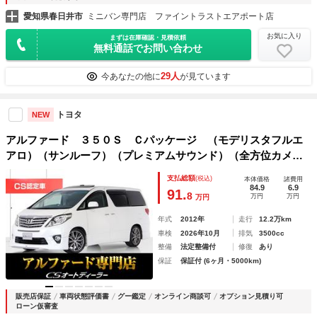
愛知県春日井市
ミニバン専門店 ファイントラストエアポート店
お気に入り
まずは在庫確認・見積依頼
無料通話でお問い合わせ
29人
今あなたの他に
が見ています
トヨタ
NEW
アルファード ３５０Ｓ Ｃパッケージ （モデリスタフルエ
アロ）（サンルーフ）（プレミアムサウンド）（全方位カメ
ラ）後席モニター／ロクサーニ１９インチアルミ／両側自動ド
支払総額
(税込)
本体価格
諸費用
ア／パワーバックドア／エグゼクティブシート／ＡＣ１００Ｖ
84.9
6.9
91.
8
万円
万円
万円
電源／
年式
2012年
走行
12.2万km
車検
2026年10月
排気
3500cc
整備
法定整備付
修復
あり
保証
保証付 (6ヶ月・5000km)
販売店保証
車両状態評価書
グー鑑定
オンライン商談可
オプション見積り可
ローン仮審査