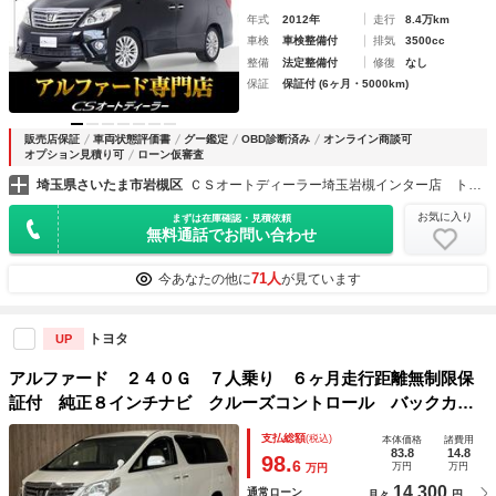
年式
2012年
走行
8.4万km
車検
車検整備付
排気
3500cc
整備
法定整備付
修復
なし
保証
保証付 (6ヶ月・5000km)
販売店保証
車両状態評価書
グー鑑定
OBD診断済み
オンライン商談可
オプション見積り可
ローン仮審査
埼玉県さいたま市岩槻区
ＣＳオートディーラー埼玉岩槻インター店 トヨタ ２０系３０系４０系アルファード／ヴェルファイア／ハイブリッド／カスタム／高品質中古車専門店
お気に入り
まずは在庫確認・見積依頼
無料通話でお問い合わせ
71人
今あなたの他に
が見ています
トヨタ
UP
アルファード ２４０Ｇ ７人乗り ６ヶ月走行距離無制限保
証付 純正８インチナビ クルーズコントロール バックカメ
ラ 両側パワースライドドア ＥＴＣ 禁煙車 全周囲カメ
支払総額
(税込)
本体価格
諸費用
ラ パワーシート フルセグＴＶ Ｂｌｕｅｔｏｏｔｈ 電動
83.8
14.8
98.
6
万円
万円
万円
リアゲート
14,300
通常ローン
月々
円