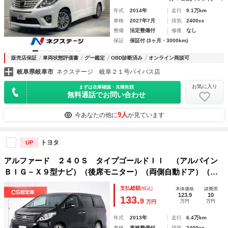
年式
2014年
走行
9.1万km
車検
2027年7月
排気
2400cc
整備
法定整備付
修復
なし
保証
保証付 (3ヶ月・3000km)
販売店保証
車両状態評価書
グー鑑定
OBD診断済み
オンライン商談可
岐阜県岐阜市
ネクステージ 岐阜２１号バイパス店
お気に入り
まずは在庫確認・見積依頼
無料通話でお問い合わせ
9人
今あなたの他に
が見ています
トヨタ
UP
アルファード ２４０Ｓ タイプゴールドＩＩ （アルパイン
ＢＩＧ－Ｘ９型ナビ）（後席モニター）（両側自動ドア）（パ
ワーバックドア）特別仕様車／黒ハーフレザーシート／ＡＣ１
支払総額
(税込)
本体価格
諸費用
００Ｖ電源／クルーズコントロール／クリアランスソナー／コ
123.9
10
133.
9
万円
万円
万円
ンビハンドル／
年式
2013年
走行
6.4万km
車検
車検整備付
排気
2400cc