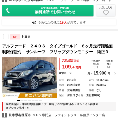
埼玉県さいたま市岩槻区
ＣＳオートディーラー埼玉岩槻インター店 トヨタ ２０系３０系４０系アルファード／ヴェルファイア／ハイブリッド／カスタム／高品質中古車専門店
お気に入り
まずは在庫確認・見積依頼
無料通話でお問い合わせ
19人
今あなたの他に
が見ています
トヨタ
UP
アルファード ２４０Ｓ タイプゴールド ６ヶ月走行距離無
制限保証付 サンルーフ フリップダウンモニター 純正９イ
ンチナビ 電動リアゲート バックカメラ クリアランスソナ
支払総額
(税込)
本体価格
諸費用
ー ＥＴＣ 両側パワースライドドア フルセグＴＶ Ｂｌｕ
99.8
9.6
109.
4
万円
万円
万円
ｅｔｏｏｔｈ
15,900
通常ローン
月々
円
年式
2012年
走行
11.8万km
車検
2028年2月
排気
2400cc
整備
法定整備付
修復
なし
保証
保証付 (6ヶ月・走行無制限)
販売店保証
車両状態評価書
グー鑑定
OBD診断済み
オンライン商談可
オプション見積り可
岐阜県各務原市
ＳＵＶ専門店 ファイントラスト各務原インター店