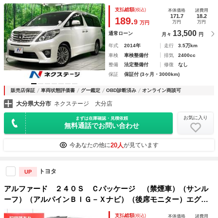
ア ドラレコ ＥＴＣ Ｂｌｕｅｔｏｏｔｈ接続 フルセグＴ
支払総額
(税込)
本体価格
諸費用
Ｖ クルコン 電動リアゲート クリアランスソナー ＨＩＤ
171.7
18.2
189.
9
万円
万円
万円
ヘッド
13,500
通常ローン
月々
円
年式
2014年
走行
3.5万km
車検
車検整備付
排気
2400cc
整備
法定整備付
修復
なし
保証
保証付 (3ヶ月・3000km)
販売店保証
車両状態評価書
グー鑑定
OBD診断済み
オンライン商談可
大分県大分市
ネクステージ 大分店
お気に入り
まずは在庫確認・見積依頼
無料通話でお問い合わせ
20人
今あなたの他に
が見ています
トヨタ
UP
アルファード ２４０Ｓ Ｃパッケージ （禁煙車）（サンル
ーフ）（アルパインＢＩＧ－Ｘナビ）（後席モニター）エグゼ
クティブシート／両側自動ドア／パワーバックドア／パワーシ
支払総額
(税込)
本体価格
諸費用