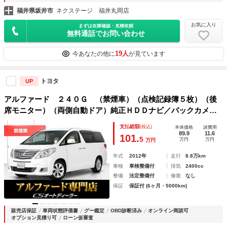
福井県坂井市
ネクステージ 福井丸岡店
お気に入り
まずは在庫確認・見積依頼
無料通話でお問い合わせ
19人
今あなたの他に
が見ています
トヨタ
UP
アルファード ２４０Ｇ （禁煙車）（点検記録簿５枚）（後
席モニター）（両側自動ドア）純正ＨＤＤナビ／バックカメラ
／パワーシート／シートメモリー／コンビハンドル／クルーズ
支払総額
(税込)
本体価格
諸費用
コントロール／クリアランスソナー／Ｂｌｕｅｔｏｏｔｈ接続
89.9
11.6
101.
5
万円
万円
万円
年式
2012年
走行
8.8万km
車検
車検整備付
排気
2400cc
整備
法定整備付
修復
なし
保証
保証付 (6ヶ月・5000km)
販売店保証
車両状態評価書
グー鑑定
OBD診断済み
オンライン商談可
オプション見積り可
ローン仮審査