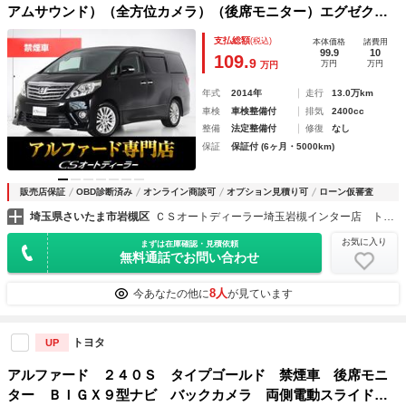
アムサウンド）（全方位カメラ）（後席モニター）エグゼクテ
ィブシート／両側自動ドア／パワーバックドア／パワーシート
支払総額
(税込)
本体価格
諸費用
／シートメモリー／ＡＣ１００Ｖ電源／クルーズコントロール
99.9
10
109.
9
万円
万円
万円
／
年式
2014年
走行
13.0万km
車検
車検整備付
排気
2400cc
整備
法定整備付
修復
なし
保証
保証付 (6ヶ月・5000km)
販売店保証
OBD診断済み
オンライン商談可
オプション見積り可
ローン仮審査
埼玉県さいたま市岩槻区
ＣＳオートディーラー埼玉岩槻インター店 トヨタ ２０系３０系４０系アルファード／ヴェルファイア／ハイブリッド／カスタム／高品質中古車専門店
お気に入り
まずは在庫確認・見積依頼
無料通話でお問い合わせ
8人
今あなたの他に
が見ています
トヨタ
UP
アルファード ２４０Ｓ タイプゴールド 禁煙車 後席モニ
ター ＢＩＧＸ９型ナビ バックカメラ 両側電動スライドド