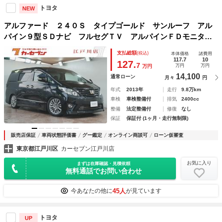
トヨタ
NEW
アルファード ２４０Ｓ タイプゴールド サンルーフ アル
パイン９型ＳＤナビ フルセグＴＶ アルパインＦＤモニタ
ー ＨＫＳ車高調 両側パワースライドドア パワーバックド
支払総額
(税込)
本体価格
諸費用
ア 純正１８ＡＷ ハーフレザー ソナーセンサー アドミレ
117.7
10
127.
7
万円
万円
万円
ーションマフラー
14,100
通常ローン
月々
円
年式
2013年
走行
9.8万km
車検
車検整備付
排気
2400cc
整備
法定整備付
修復
なし
保証
保証付 (1ヶ月・走行無制限)
販売店保証
車両状態評価書
グー鑑定
オンライン商談可
ローン仮審査
東京都江戸川区
カーセブン江戸川店
お気に入り
まずは在庫確認・見積依頼
無料通話でお問い合わせ
45人
今あなたの他に
が見ています
トヨタ
UP