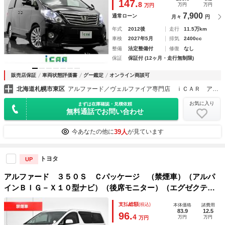
147.
8
万円
万円
万円
ス 純正１８ＡＷ
7,900
通常ローン
月々
円
年式
2012後
走行
11.5万km
車検
2027年5月
排気
2400cc
整備
法定整備付
修復
なし
保証
保証付 (12ヶ月・走行無制限)
販売店保証
車両状態評価書
グー鑑定
オンライン商談可
北海道札幌市東区
アルファード／ヴェルファイア専門店 ｉＣＡＲ アイカー
お気に入り
まずは在庫確認・見積依頼
無料通話でお問い合わせ
39人
今あなたの他に
が見ています
トヨタ
UP
アルファード ３５０Ｓ Ｃパッケージ （禁煙車）（アルパ
インＢＩＧ－Ｘ１０型ナビ）（後席モニター）（エグゼクティ
ブシート）両側自動ドア／パワーバックドア／バックカメラ／
支払総額
(税込)
本体価格
諸費用
クルーズコントロール／クリアランスソナー／コンビハンドル
83.9
12.5
96.
4
万円
万円
万円
／シートメモリ