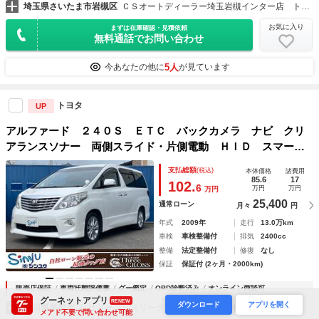
埼玉県さいたま市岩槻区
ＣＳオートディーラー埼玉岩槻インター店 トヨタ ２０系３０系４０系アルファード／ヴェルファイア／ハイブリッド／カスタム／高品質中古車専門店
お気に入り
まずは在庫確認・見積依頼
無料通話でお問い合わせ
5人
今あなたの他に
が見ています
トヨタ
UP
アルファード ２４０Ｓ ＥＴＣ バックカメラ ナビ クリ
アランスソナー 両側スライド・片側電動 ＨＩＤ スマート
キー 電動格納ミラー 後席モニター ３列シート フルフラ
支払総額
(税込)
本体価格
諸費用
ット オットマン ＣＶＴ アルミホイール
85.6
17
102.
6
万円
万円
万円
25,400
通常ローン
月々
円
年式
2009年
走行
13.0万km
車検
車検整備付
排気
2400cc
整備
法定整備付
修復
なし
保証
保証付 (2ヶ月・2000km)
販売店保証
車両状態評価書
グー鑑定
OBD診断済み
オンライン商談可
グーネットアプリ
RENEW
ダウンロード
アプリを開く
香川県高松市
自社ローン スリークロスシンユウ 高松支店
メアド不要で問い合わせ可能