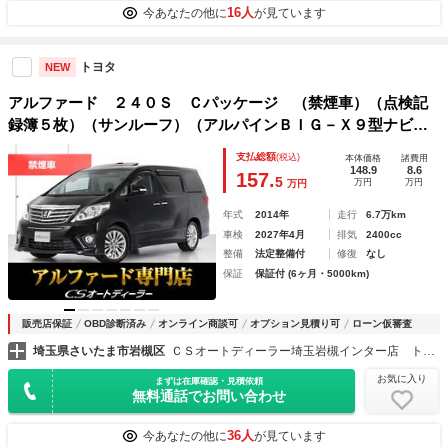
16人
今あなたの他に
が見ています
トヨタ
NEW
アルファード ２４０Ｓ Ｃパッケージ （禁煙車）（点検記
録簿５枚）（サンルーフ）（アルパインＢＩＧ－Ｘ９型ナビ）
後席モニター／エグゼクティブシート／両側自動ドア／パワー
支払総額
(税込)
本体価格
諸費用
バックドア／パワーシート／シートメモリー／クルーズコント
148.9
8.6
157.
5
万円
万円
万円
ロール／
年式
2014年
走行
6.7万km
車検
2027年4月
排気
2400cc
整備
法定整備付
修復
なし
保証
保証付 (6ヶ月・5000km)
販売店保証
OBD診断済み
オンライン商談可
オプション見積り可
ローン仮審査
埼玉県さいたま市岩槻区
ＣＳオートディーラー埼玉岩槻インター店 トヨタ ２０系３０系４０系アルファード／ヴェルファイア／ハイブリッド／カスタム／高品質中古車専門店
お気に入り
まずは在庫確認・見積依頼
無料通話でお問い合わせ
36人
今あなたの他に
が見ています