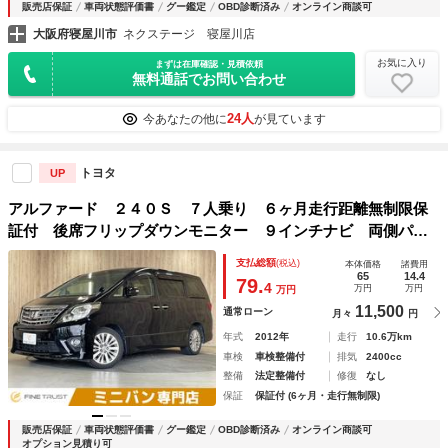
販売店保証
車両状態評価書
グー鑑定
OBD診断済み
オンライン商談可
大阪府寝屋川市
ネクステージ 寝屋川店
お気に入り
まずは在庫確認・見積依頼
無料通話でお問い合わせ
24人
今あなたの他に
が見ています
トヨタ
UP
アルファード ２４０Ｓ ７人乗り ６ヶ月走行距離無制限保
証付 後席フリップダウンモニター ９インチナビ 両側パワ
ースライドドア 純正１８インチアルミ 禁煙車 ＨＩＤヘッ
支払総額
(税込)
本体価格
諸費用
ド バックカメラ スマートキー Ｗエアコン オットマン
65
14.4
79.
4
万円
万円
万円
ＥＴＣ
11,500
通常ローン
月々
円
年式
2012年
走行
10.6万km
車検
車検整備付
排気
2400cc
整備
法定整備付
修復
なし
保証
保証付 (6ヶ月・走行無制限)
販売店保証
車両状態評価書
グー鑑定
OBD診断済み
オンライン商談可
オプション見積り可