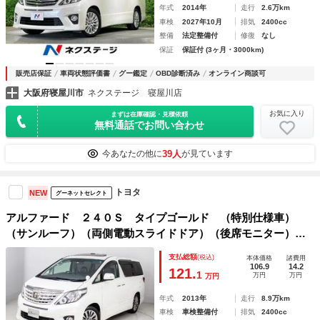
年式
2014年
走行
2.6万km
車検
2027年10月
排気
2400cc
整備
法定整備付
修復
なし
保証
保証付 (3ヶ月・3000km)
販売店保証
車両状態評価書
グー鑑定
OBD診断済み
オンライン商談可
大阪府寝屋川市
ネクステージ 寝屋川店
お気に入り
まずは在庫確認・見積依頼
無料通話でお問い合わせ
39人
今あなたの他に
が見ています
トヨタ
NEW
グーネットセレクト
アルファード ２４０Ｓ タイプゴールド （特別仕様車）
（サンルーフ）（両側電動スライドドア）（後席モニター）パ
ワーバックドア／ハーフレザーシート／クルーズコントロール
支払総額
(税込)
本体価格
諸費用
／クリアランスソナー／バックカメラ／コンビハンドル／Ｂｌ
106.9
14.2
121.
1
万円
万円
万円
ｕｅｔｏｏｔｈ接続
年式
2013年
走行
8.9万km
車検
車検整備付
排気
2400cc