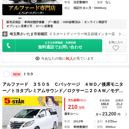
整備
法定整備付
修復
なし
保証
保証付 (6ヶ月・5000km)
販売店保証
車両状態評価書
グー鑑定
OBD診断済み
オンライン商談可
オプション見積り可
ローン仮審査
埼玉県さいたま市岩槻区
ＣＳオートディーラー埼玉岩槻インター店 トヨタ ２０系３０系４０系アルファード／ヴェルファイア／ハイブリッド／カスタム／高品質中古車専門店
お気に入り
まずは在庫確認・見積依頼
無料通話でお問い合わせ
46人
今あなたの他に
が見ています
トヨタ
NEW
アルファード ３５０Ｓ Ｃパッケージ ４ＷＤ／後席モニタ
ー／トヨタプレミアムサウンド／ロクサーニ２０ＡＷ／モデリ
スタエアロ／ローダウン／電動シート／クルーズコントロール
支払総額
(税込)
本体価格
諸費用
／クリアランスソナー／ＥＴＣ／１００Ｖ電源／純正ナビ／地
188.8
21.2
210
万円
万円
万円
デジ／Ｂカメラ
23,200
通常ローン
月々
円
年式
2012年
走行
5.9万km
車検
車検整備付
排気
3500cc