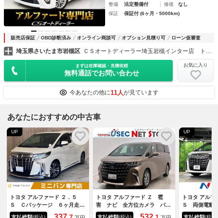
整備
法定整備付
修復
なし
保証
保証付 (6ヶ月・5000km)
販売店保証
OBD診断済み
オンライン商談可
オプション見積り可
ローン仮審査
埼玉県さいたま市岩槻区
ＣＳオートディーラー埼玉岩槻インター店 トヨタ ２０系３０系４０系アルファード／ヴェルファイア／ハイブリッド／カスタム／高品質中古車専門店
お気に入り
まずは在庫確認・見積依頼
無料通話でお問い合わせ
11人
今あなたの他に
が見ています
あなたにおすすめの中古車
UP
UP
トヨタ アルファード ２．５
トヨタ アルファード Ｚ 雹
トヨタ アルフ
Ｓ Ｃパッケージ ６ヶ月走行
害 ナビ 全方位カメラ パノ
Ｓ 両側電動
距離無制限保証付 サンルー
ラマルーフ 両側Ｐスライド
１１型ナビ 
337.
532.
7
1
支払総額
支払総額
支払総額
(税込)
(税込)
(税込)
万円
万円