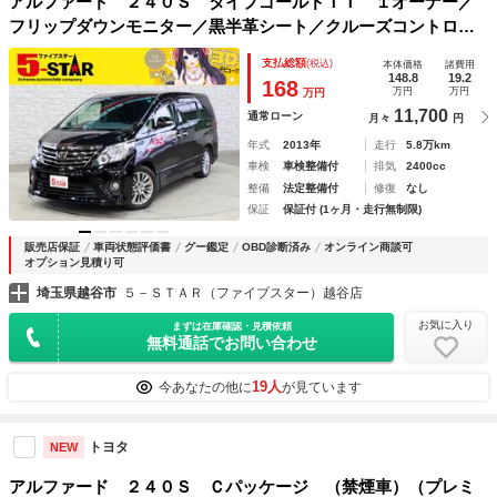
アルファード ２４０Ｓ タイプゴールドＩＩ １オーナー／
フリップダウンモニター／黒半革シート／クルーズコントロー
ル／クリアランスソナー／ＥＴＣ／１００Ｖ電源／カロッツェ
支払総額
(税込)
本体価格
諸費用
リアナビ／地デジ／Ｂｌｕｅｔｏｏｔｈ／バックカメラ／電動
148.8
19.2
168
万円
万円
万円
リアゲート／ＨＩＤ
11,700
通常ローン
月々
円
年式
2013年
走行
5.8万km
車検
車検整備付
排気
2400cc
整備
法定整備付
修復
なし
保証
保証付 (1ヶ月・走行無制限)
販売店保証
車両状態評価書
グー鑑定
OBD診断済み
オンライン商談可
オプション見積り可
埼玉県越谷市
５－ＳＴＡＲ（ファイブスター）越谷店
お気に入り
まずは在庫確認・見積依頼
無料通話でお問い合わせ
19人
今あなたの他に
が見ています
トヨタ
NEW
アルファード ２４０Ｓ Ｃパッケージ （禁煙車）（プレミ