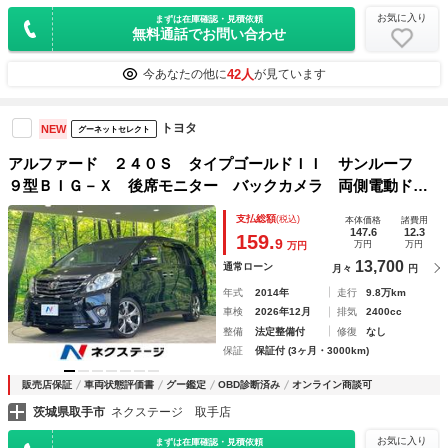
お気に入り
まずは在庫確認・見積依頼
無料通話でお問い合わせ
42人
今あなたの他に
が見ています
トヨタ
NEW
グーネットセレクト
アルファード ２４０Ｓ タイプゴールドＩＩ サンルーフ
９型ＢＩＧ－Ｘ 後席モニター バックカメラ 両側電動ド
ア 禁煙 ＡＣ１００Ｖ電源 電動リアゲート ハーフレザー
支払総額
(税込)
本体価格
諸費用
シート コーナーセンサー スマートキー ＨＩＤヘッド モ
147.6
12.3
159.
9
万円
万円
万円
デリスタ１９インチＡＷ
13,700
通常ローン
月々
円
年式
2014年
走行
9.8万km
車検
2026年12月
排気
2400cc
整備
法定整備付
修復
なし
保証
保証付 (3ヶ月・3000km)
販売店保証
車両状態評価書
グー鑑定
OBD診断済み
オンライン商談可
茨城県取手市
ネクステージ 取手店
お気に入り
まずは在庫確認・見積依頼