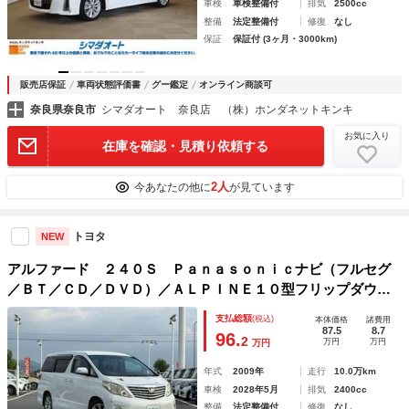
車検
車検整備付
排気
2500cc
整備
法定整備付
修復
なし
保証
保証付 (3ヶ月・3000km)
販売店保証
車両状態評価書
グー鑑定
オンライン商談可
奈良県奈良市
シマダオート 奈良店 （株）ホンダネットキンキ
お気に入り
在庫を確認・見積り依頼する
2人
今あなたの他に
が見ています
トヨタ
NEW
アルファード ２４０Ｓ Ｐａｎａｓｏｎｉｃナビ（フルセグ
／ＢＴ／ＣＤ／ＤＶＤ）／ＡＬＰＩＮＥ１０型フリップダウン
モニター／バックカメラ／両側パワースライド／コーナーセン
支払総額
(税込)
本体価格
諸費用
サー／オートライト／ＥＴＣ／前後ドライブレコーダー
87.5
8.7
96.
2
万円
万円
万円
年式
2009年
走行
10.0万km
車検
2028年5月
排気
2400cc
整備
法定整備付
修復
なし