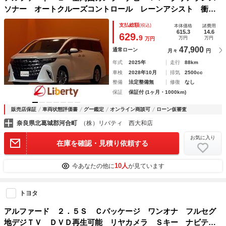
ソナー オートクルーズコントロール レーンアシスト 衝突
被害軽減システム 両側電動スライドドア オートライト Ｌ
支払総額
(税込)
本体価格
諸費用
ＥＤヘッドランプ スマートキー 電動格納ミラー
615.3
14.6
629.
9
万円
万円
万円
47,900
通常ローン
月々
円
年式
2025年
走行
88km
車検
2028年10月
排気
2500cc
整備
法定整備無
修復
なし
保証
保証付 (1ヶ月・1000km)
販売店保証
車両状態評価書
グー鑑定
オンライン商談可
ローン仮審査
奈良県北葛城郡河合町
（株）リバティ 西大和店
お気に入り
在庫を確認・見積り依頼する
10人
今あなたの他に
が見ています
トヨタ
アルファード ２．５Ｓ Ｃパッケージ ワンオナ フルセグ
地デジＴＶ ＤＶＤ再生可能 リヤカメラ Ｓキー ナビテレ