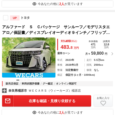
2人
今あなたの他に
が見ています
トヨタ
UP
アルファード Ｓ Ｃパッケージ サンルーフ／モデリスタエ
アロ／保証書／ディスプレイオーディオ９インチ／フリップダ
ウンモニター／デジタルインナーミラー／トヨタセーフティセ
支払総額
(税込)
本体価格
諸費用
ンス／両側電動スライドドア／シートヒーター 前席
471
12.8
483.
8
万円
万円
万円
59,800
通常ローン
月々
円
年式
2023年
走行
5.5万km
車検
2028年3月
排気
2500cc
整備
法定整備付
修復
なし
保証
保証付 (1ヶ月・1000km)
販売店保証
車両状態評価書
グー鑑定
オンライン商談可
奈良県橿原市
ＷＥＣＡＲＳ（ウィーカーズ）橿原店
お気に入り
在庫を確認・見積り依頼する
2人
今あなたの他に
が見ています