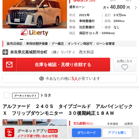
万円
ＥＤヘッドランプ
40,800
通常ローン
月々
円
年式
2021年
走行
3.9万km
車検
車検整備付
排気
2500cc
整備
法定整備付
修復
なし
保証
保証付 (1ヶ月・1000km)
販売店保証
車両状態評価書
グー鑑定
オンライン商談可
ローン仮審査
奈良県北葛城郡河合町
（株）リバティ 西大和店
お気に入り
在庫を確認・見積り依頼する
5人
今あなたの他に
が見ています
トヨタ
グーネットセレクト
アルファード ２４０Ｓ タイプゴールド アルパインビック
Ｘ フリップダウンモニター ３０後期純正１８ＡＷ
支払総額
(税込)
本体価格
諸費用
162.5
17.3
179.
グーネットアプリ
8
万円
万円
RENEW
万円
ダウンロード
アプリを開く
メアド不要で問い合わせ可能
25,300
通常ローン
月々
円