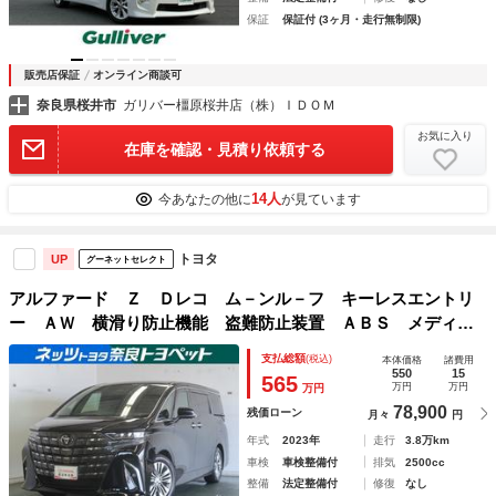
保証
保証付 (3ヶ月・走行無制限)
販売店保証
オンライン商談可
奈良県桜井市
ガリバー橿原桜井店（株）ＩＤＯＭ
お気に入り
在庫を確認・見積り依頼する
14人
今あなたの他に
が見ています
トヨタ
UP
グーネットセレクト
アルファード Ｚ Ｄレコ ム－ンル－フ キーレスエントリ
ー ＡＷ 横滑り防止機能 盗難防止装置 ＡＢＳ メディア
プレイヤー接続 １オーナー車 ナビテレビ スマキ Ｗエア
支払総額
(税込)
本体価格
諸費用
コン エアコン パワステ 地デジ エアバッグ
550
15
565
万円
万円
万円
78,900
残価ローン
月々
円
年式
2023年
走行
3.8万km
車検
車検整備付
排気
2500cc
整備
法定整備付
修復
なし