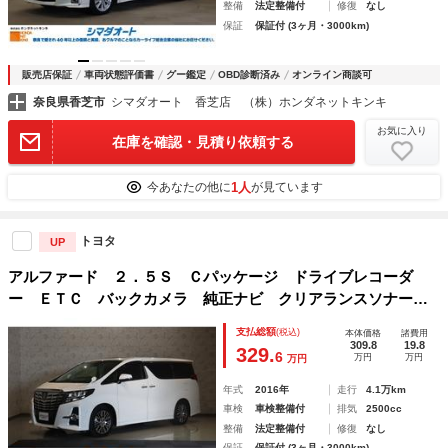
整備
法定整備付
修復
なし
保証
保証付 (3ヶ月・3000km)
販売店保証
車両状態評価書
グー鑑定
OBD診断済み
オンライン商談可
奈良県香芝市
シマダオート 香芝店 （株）ホンダネットキンキ
お気に入り
在庫を確認・見積り依頼する
1人
今あなたの他に
が見ています
トヨタ
UP
アルファード ２．５Ｓ Ｃパッケージ ドライブレコーダ
ー ＥＴＣ バックカメラ 純正ナビ クリアランスソナー
クルーズコントロール パークアシスト 衝突被害軽減システ
支払総額
(税込)
本体価格
諸費用
ム 両側電動スライドドア ＬＥＤヘッドランプ サンルーフ
309.8
19.8
329.
6
万円
万円
万円
年式
2016年
走行
4.1万km
車検
車検整備付
排気
2500cc
整備
法定整備付
修復
なし
保証
保証付 (3ヶ月・3000km)