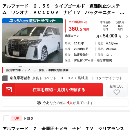
アルファード ２．５Ｓ タイプゴールド 盗難防止システ
ム ワンオナ ＡＣ１００Ｖ ナビＴＶ バックモニタ－ Ｌ
ＥＤランプ Ａクルコン ＡＷ 横滑防止装置 ドライブレコ
支払総額
(税込)
本体価格
諸費用
ーダ エアコン パワステ パワーウィンドウ メディアプレ
352
8.5
360.
5
万円
万円
万円
イヤー接続 ＡＢＳ
54,000
残価ローン
月々
円
年式
2021年
走行
6.0万km
車検
2028年6月
排気
2500cc
整備
法定整備付
修復
なし
保証
保証付 (12ヶ月・走行無制限)
認定中古車
ディーラー保証
車両状態評価書
奈良県葛城市
奈良トヨペット Ｕ－Ｃａｒ葛城店 トヨタユナイテッド奈良（株）
お気に入り
在庫を確認・見積り依頼する
4人
今あなたの他に
が見ています
トヨタ
UP
アルファード Ｚ 全周囲カメラ ナビ ＴＶ クリアランス