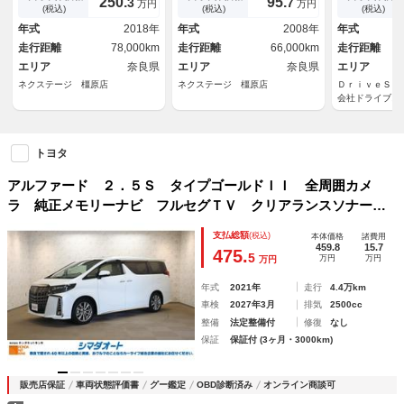
250.
95.
3
7
万円
万円
ＬＥＤヘッドライト
ート ウッドコンビステアリン
ーション パ
(税込)
(税込)
(税込)
グ スマートキー ＨＩＤヘッ
前後クリアラ
年式
2018年
年式
2008年
年式
ドライト
ＴＶ Ｂｌｕ
走行距離
78,000km
走行距離
66,000km
走行距離
ＶＤ スマー
エリア
奈良県
エリア
奈良県
エリア
ネクステージ 橿原店
ネクステージ 橿原店
ＤｒｉｖｅＳｔ
会社ドライブス
トヨタ
アルファード ２．５Ｓ タイプゴールドＩＩ 全周囲カメ
ラ 純正メモリーナビ フルセグＴＶ クリアランスソナー
オートクルーズコントロール レーンアシスト 衝突被害軽減
支払総額
(税込)
本体価格
諸費用
システム 両側電動スライドドア ＬＥＤヘッドランプ サン
459.8
15.7
475.
5
万円
万円
万円
ルーフ
年式
2021年
走行
4.4万km
車検
2027年3月
排気
2500cc
整備
法定整備付
修復
なし
保証
保証付 (3ヶ月・3000km)
販売店保証
車両状態評価書
グー鑑定
OBD診断済み
オンライン商談可