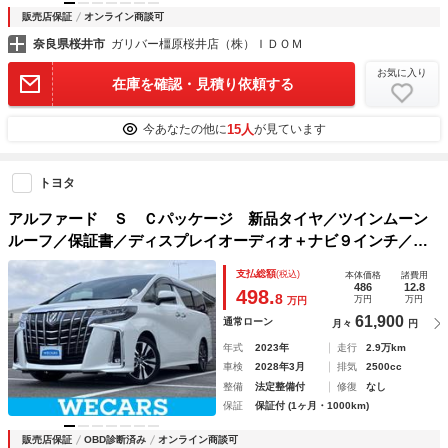
販売店保証
オンライン商談可
奈良県桜井市
ガリバー橿原桜井店（株）ＩＤＯＭ
お気に入り
在庫を確認・見積り依頼する
15人
今あなたの他に
が見ています
トヨタ
アルファード Ｓ Ｃパッケージ 新品タイヤ／ツインムーン
ルーフ／保証書／ディスプレイオーディオ＋ナビ９インチ／フ
リップダウンモニター 純正 １２．１インチ／デジタルイン
支払総額
(税込)
本体価格
諸費用
ナーミラー／トヨタセーフティセンス
486
12.8
498.
8
万円
万円
万円
61,900
通常ローン
月々
円
年式
2023年
走行
2.9万km
車検
2028年3月
排気
2500cc
整備
法定整備付
修復
なし
保証
保証付 (1ヶ月・1000km)
販売店保証
OBD診断済み
オンライン商談可