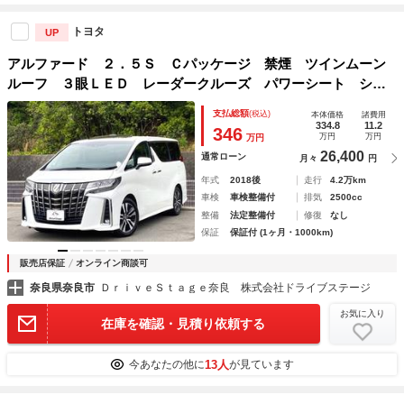
トヨタ
UP
アルファード ２．５Ｓ Ｃパッケージ 禁煙 ツインムーン
ルーフ ３眼ＬＥＤ レーダークルーズ パワーシート シー
トヒーター ベンチレーション パワーバックドア 前後クリ
支払総額
(税込)
本体価格
諸費用
アランスソナー ナビＴＶ Ｂｌｕｅｔｏｏｔｈ ＤＶＤ ス
334.8
11.2
346
万円
万円
万円
マートキー２個
26,400
通常ローン
月々
円
年式
2018後
走行
4.2万km
車検
車検整備付
排気
2500cc
整備
法定整備付
修復
なし
保証
保証付 (1ヶ月・1000km)
販売店保証
オンライン商談可
奈良県奈良市
ＤｒｉｖｅＳｔａｇｅ奈良 株式会社ドライブステージ
お気に入り
在庫を確認・見積り依頼する
13人
今あなたの他に
が見ています