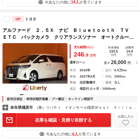
14人
今あなたの他に
が見ています
トヨタ
UP
アルファード ２．５Ｘ ナビ Ｂｌｕｅｔｏｏｔｈ ＴＶ
ＥＴＣ バックカメラ クリアランスソナー オートクルーズ
コントロール レーンアシスト 衝突被害軽減システム 両側
支払総額
(税込)
本体価格
諸費用
電動スライドドア オートマチックハイビーム
232.5
14.4
246.
9
万円
万円
万円
26,000
通常ローン
月々
円
年式
2018年
走行
6.5万km
車検
2027年4月
排気
2500cc
整備
法定整備付
修復
なし
保証
保証付 (1ヶ月・1000km)
販売店保証
車両状態評価書
グー鑑定
オンライン商談可
奈良県橿原市
（株）リバティ イオンモール橿原Ｗｅｓｔ Ｖｉｌｌａｇｅ店
お気に入り
在庫を確認・見積り依頼する
6人
今あなたの他に
が見ています