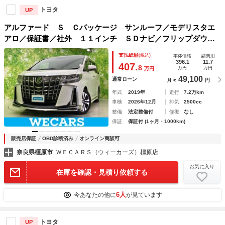
トヨタ
UP
アルファード Ｓ Ｃパッケージ サンルーフ／モデリスタエ
アロ／保証書／社外 １１インチ ＳＤナビ／フリップダウン
モニター 社外 １２．８インチ／トヨタセーフティセンス／
支払総額
(税込)
本体価格
諸費用
両側電動スライドドア／シートヒーター 前席
396.1
11.7
407.
8
万円
万円
万円
49,100
通常ローン
月々
円
年式
2019年
走行
7.2万km
車検
2026年12月
排気
2500cc
整備
法定整備付
修復
なし
保証
保証付 (1ヶ月・1000km)
販売店保証
OBD診断済み
オンライン商談可
奈良県橿原市
ＷＥＣＡＲＳ（ウィーカーズ）橿原店
お気に入り
在庫を確認・見積り依頼する
6人
今あなたの他に
が見ています
トヨタ
UP