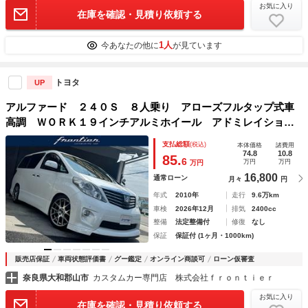
お気に入り
在庫を確認・見積り依頼する
1人
今あなたの他に
が見ています
トヨタ
UP
アルファード ２４０Ｓ ８人乗り アローズフルタップ式車
高調 ＷＯＲＫ１９インチアルミホイール アドミレイション
フロントエアロ スモークテールカバー 両側パワースライド
支払総額
(税込)
本体価格
諸費用
ドア ナビＴＶ フリップダウンリアモニター
74.8
10.8
85.
6
万円
万円
万円
16,800
通常ローン
月々
円
年式
2010年
走行
9.6万km
車検
2026年12月
排気
2400cc
整備
法定整備付
修復
なし
保証
保証付 (1ヶ月・1000km)
販売店保証
車両状態評価書
グー鑑定
オンライン商談可
ローン仮審査
奈良県大和郡山市
カスタムカー専門店 株式会社ｆｒｏｎｔｉｅｒ
お気に入り
在庫を確認・見積り依頼する