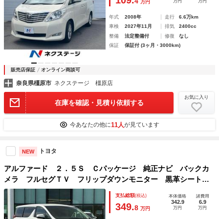
4
万円
万円
万円
年式
2008年
走行
6.6万km
車検
2027年11月
排気
2400cc
整備
法定整備付
修復
なし
保証
保証付 (3ヶ月・3000km)
販売店保証
オンライン商談可
奈良県橿原市
ネクステージ 橿原店
お気に入り
在庫を確認・見積り依頼する
11人
今あなたの他に
が見ています
トヨタ
NEW
アルファード ２．５Ｓ Ｃパッケージ 純正ナビ バックカ
メラ フルセグＴＶ フリップダウンモニター 黒革シート
シートベンチレーション 助手席オットマン ステアリングヒ
支払総額
(税込)
本体価格
諸費用
ーター デジタルインナーミラー ＢＳＭ ＡＣ１００Ｖ
342.9
6.9
349.
8
万円
万円
万円