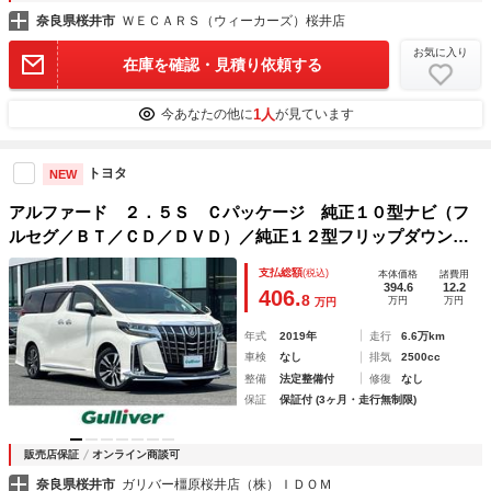
奈良県桜井市
ＷＥＣＡＲＳ（ウィーカーズ）桜井店
お気に入り
在庫を確認・見積り依頼する
1人
今あなたの他に
が見ています
トヨタ
NEW
アルファード ２．５Ｓ Ｃパッケージ 純正１０型ナビ（フ
ルセグ／ＢＴ／ＣＤ／ＤＶＤ）／純正１２型フリップダウンモ
ニター／モデリスタエアロ／サンルーフ／レーダークルーズコ
支払総額
(税込)
本体価格
諸費用
ントロール／ＢＳＭ／バックカメラ／電動リア／両側パワスラ
394.6
12.2
406.
8
万円
万円
万円
／レザーシート
年式
2019年
走行
6.6万km
車検
なし
排気
2500cc
整備
法定整備付
修復
なし
保証
保証付 (3ヶ月・走行無制限)
販売店保証
オンライン商談可
奈良県桜井市
ガリバー橿原桜井店（株）ＩＤＯＭ