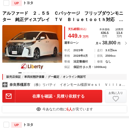
トヨタ
UP
アルファード ２．５Ｓ Ｃパッケージ フリップダウンモニ
ター 純正ディスプレイ ＴＶ Ｂｌｕｅｔｏｏｔｈ対応 Ｂ
カメラ 両側自動ドア レーダークルーズコントロール 革巻
支払総額
(税込)
本体価格
諸費用
きステアリング 黒合皮シート ステアリングヒーター ＬＥ
436.5
13.4
449.
9
万円
万円
万円
Ｄヘッドライト
38,800
通常ローン
月々
円
年式
2023年
走行
3.0万km
車検
2028年4月
排気
2500cc
整備
法定整備付
修復
なし
保証
保証付 (1ヶ月・1000km)
販売店保証
車両状態評価書
グー鑑定
オンライン商談可
奈良県橿原市
（株）リバティ イオンモール橿原Ｗｅｓｔ Ｖｉｌｌａｇｅ店
お気に入り
在庫を確認・見積り依頼する
6人
今あなたの他に
が見ています
トヨタ
UP