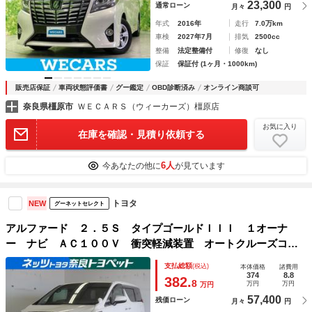
23,300
通常ローン
月々
円
年式
2016年
走行
7.0万km
車検
2027年7月
排気
2500cc
整備
法定整備付
修復
なし
保証
保証付 (1ヶ月・1000km)
販売店保証
車両状態評価書
グー鑑定
OBD診断済み
オンライン商談可
奈良県橿原市
ＷＥＣＡＲＳ（ウィーカーズ）橿原店
お気に入り
在庫を確認・見積り依頼する
6人
今あなたの他に
が見ています
トヨタ
NEW
グーネットセレクト
アルファード ２．５Ｓ タイプゴールドＩＩＩ １オーナ
ー ナビ ＡＣ１００Ｖ 衝突軽減装置 オートクルーズコン
トロール ＬＥＤヘッドライト メモリナビ リアオートエア
支払総額
(税込)
本体価格
諸費用
コン メディアプレイヤー接続 ＥＴＣ スマートキー オー
374
8.8
382.
8
万円
万円
万円
トエアコン パワステ
57,400
残価ローン
月々
円