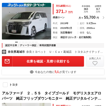
ビ Ｗエアコン ＡＣ１００Ｖ電源 横滑り防止 セキュリテ
支払総額
(税込)
本体価格
諸費用
ィー ＥＴＣ車載器 クルコン ３列 ＬＥＤヘッドライト
363
8.7
371.
7
万円
万円
万円
パワーステ
55,700
残価ローン
月々
円
年式
2019年
走行
5.9万km
車検
2028年2月
排気
2500cc
整備
法定整備付
修復
なし
保証
保証付 (12ヶ月・走行無制限)
認定中古車
ディーラー保証
車両状態評価書
奈良県葛城市
奈良トヨペット Ｕ－Ｃａｒ葛城店 トヨタユナイテッド奈良（株）
お気に入り
在庫を確認・見積り依頼する
5人
今あなたの他に
が見ています
トヨタ
アルファード ２．５Ｓ タイプゴールド モデリスタエアロ
パーツ 純正フリップダウンモニター 純正デジタルインナー
ミラー ディスプレイオーディオ ハーフレザーシート ブラ
支払総額