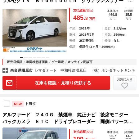
フルセグＴＶ Ｂｌｕｅｔｏｏｔｈ クリアランスソナー オ
ートクルーズコントロール 両側電動スライドドア オートマ
支払総額
(税込)
本体価格
諸費用
チックハイビーム ＬＥＤヘッドランプ サンルーフ 電動リ
469.8
15.5
485.
3
万円
万円
万円
アゲート
年式
2021年
走行
2.1万km
車検
2028年2月
排気
2500cc
整備
法定整備付
修復
なし
保証
保証付 (3ヶ月・3000km)
販売店保証
車両状態評価書
グー鑑定
オンライン商談可
奈良県橿原市
シマダオート 中和幹線橿原店 （株）ホンダネットキンキ
お気に入り
在庫を確認・見積り依頼する
トヨタ
NEW
アルファード ２４０Ｇ 禁煙車 純正ナビ 後席モニター
バックカメラ ＥＴＣ ドライブレコーダー 両側パワースラ
イドドア パワーシート ウッドコンビステアリング スマー
支払総額
(税込)
本体価格
諸費用
トキー ＨＩＤヘッドライト
95.7
13.7
109.