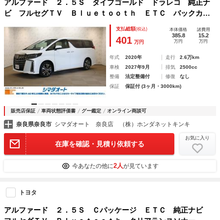
アルファード ２．５Ｓ タイプゴールド ドラレコ 純正ナ
ビ フルセグＴＶ Ｂｌｕｅｔｏｏｔｈ ＥＴＣ バックカメ
ラ クリアランスソナー クルーズコントロール レーンアシ
支払総額
(税込)
本体価格
諸費用
スト 衝突被害軽減システム 両側電動スライドドア
385.8
15.2
401
万円
万円
万円
年式
2020年
走行
2.6万km
車検
2027年9月
排気
2500cc
整備
法定整備付
修復
なし
保証
保証付 (3ヶ月・3000km)
販売店保証
車両状態評価書
グー鑑定
オンライン商談可
奈良県奈良市
シマダオート 奈良店 （株）ホンダネットキンキ
お気に入り
在庫を確認・見積り依頼する
2人
今あなたの他に
が見ています
トヨタ
アルファード ２．５Ｓ Ｃパッケージ ＥＴＣ 純正ナビ