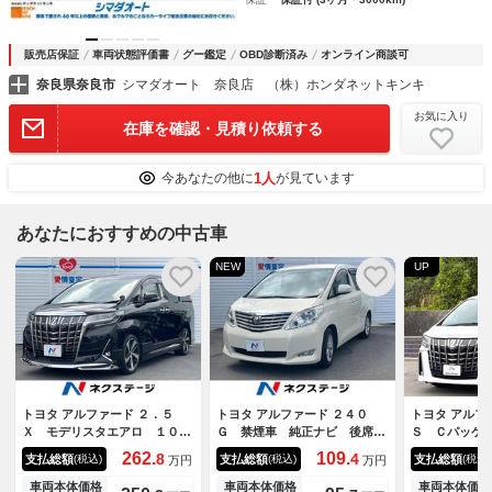
販売店保証
車両状態評価書
グー鑑定
OBD診断済み
オンライン商談可
奈良県奈良市
シマダオート 奈良店 （株）ホンダネットキンキ
お気に入り
在庫を確認・見積り依頼する
1人
今あなたの他に
が見ています
あなたにおすすめの中古車
NEW
UP
トヨタ アルファード ２．５
トヨタ アルファード ２４０
トヨタ アルフ
Ｘ モデリスタエアロ １０イ
Ｇ 禁煙車 純正ナビ 後席モ
Ｓ Ｃパッケ
ンチナビ フリップダウンモニ
ニター バックカメラ ＥＴ
ンムーンルー
262.
109.
8
4
支払総額
支払総額
支払総額
(税込)
(税込)
(税込)
万円
万円
ター モデリスタＡＷ ＥＴ
Ｃ ドライブレコーダー 両側
レーダークル
Ｃ 両側パワースライドドア
パワースライドドア パワーシ
ト シートヒ
車両本体価格
車両本体価格
車両本体価格