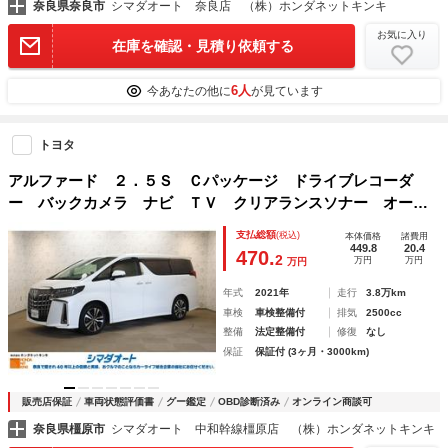
奈良県奈良市
シマダオート 奈良店 （株）ホンダネットキンキ
お気に入り
在庫を確認・見積り依頼する
6人
今あなたの他に
が見ています
トヨタ
アルファード ２．５Ｓ Ｃパッケージ ドライブレコーダ
ー バックカメラ ナビ ＴＶ クリアランスソナー オート
クルーズコントロール レーンアシスト 衝突被害軽減システ
支払総額
(税込)
本体価格
諸費用
ム 両側電動スライドドア オートマチックハイビーム ＬＥ
449.8
20.4
470.
2
万円
万円
万円
Ｄヘッドランプ
年式
2021年
走行
3.8万km
車検
車検整備付
排気
2500cc
整備
法定整備付
修復
なし
保証
保証付 (3ヶ月・3000km)
販売店保証
車両状態評価書
グー鑑定
OBD診断済み
オンライン商談可
奈良県橿原市
シマダオート 中和幹線橿原店 （株）ホンダネットキンキ