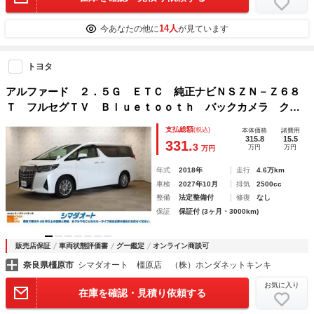
14人
今あなたの他に
が見ています
トヨタ
アルファード ２．５Ｇ ＥＴＣ 純正ナビＮＳＺＮ－Ｚ６８
Ｔ フルセグＴＶ Ｂｌｕｅｔｏｏｔｈ バックカメラ クリ
アランスソナー オートクルーズコントロール 衝突被害軽減
支払総額
(税込)
本体価格
諸費用
システム 両側電動スライドドア ＬＥＤヘッドランプ
315.8
15.5
331.
3
万円
万円
万円
年式
2018年
走行
4.6万km
車検
2027年10月
排気
2500cc
整備
法定整備付
修復
なし
保証
保証付 (3ヶ月・3000km)
販売店保証
車両状態評価書
グー鑑定
オンライン商談可
奈良県橿原市
シマダオート 橿原店 （株）ホンダネットキンキ
お気に入り
在庫を確認・見積り依頼する