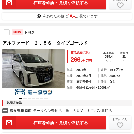
在庫を確認・見積り依頼する
10人
今あなたの他に
が見ています
トヨタ
NEW
アルファード ２．５Ｓ タイプゴールド
支払総額
(税込)
本体価格
諸費用
255.4
11
266.
4
万円
万円
万円
年式
2021年
走行
10.9万km
車検
2028年3月
排気
2500cc
整備
法定整備付
修復
なし
保証
保証付 (1ヶ月・1000km)
販売店保証
奈良県橿原市
モータウン奈良店 軽 ＳＵＶ ミニバン専門店
お気に入り
在庫を確認・見積り依頼する