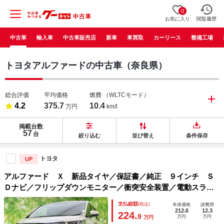
0
お気に入り
閲覧履歴
中古車
輸入車
中古車販売店
新車
車買取
カーリース
整備工場
トヨタアルファードの中古車（奈良県）
総合評価
平均価格
燃費
（WLTCモード）
4.2
375.7
10.4
万円
km/l
掲載台数
57
台
絞り込む
並び替え
条件保存
トヨタ
UP
アルファード Ｘ 新品タイヤ／保証書／純正 ９インチ Ｓ
Ｄナビ／フリップダウンモニター／衝突安全装置／電動スライ
ドドア／車線逸脱防止支援システム／ドライブレコーダー 社
支払総額
(税込)
本体価格
諸費用
外／ヘッドランプ ＬＥＤ
212.6
12.3
224.
9
万円
万円
万円