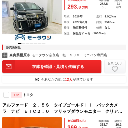
(税込)
本体価格
諸費用
インドスポットモニター
282.8
11
293.
8
万円
万円
万円
年式
2020年
走行
8.9万km
車検
2027年8月
排気
2500cc
整備
法定整備付
修復
なし
保証
保証付 (1ヶ月・1000km)
販売店保証
奈良県橿原市
モータウン奈良店 軽 ＳＵＶ ミニバン専門店
お気に入り
在庫を確認・見積り依頼する
12人
今あなたの他に
が見ています
トヨタ
UP
アルファード ２．５Ｓ タイプゴールドＩＩ バックカメ
ラ ナビ ＥＴＣ２．０ フリップダウンモニター クリアラ
ンスソナー オートクルーズコントロール 衝突被害軽減シス
支払総額
(税込)
本体価格
諸費用
テム 両側電動スライドドア オートマチックハイビーム Ｌ
353.7
16.2
369.
9
万円
万円