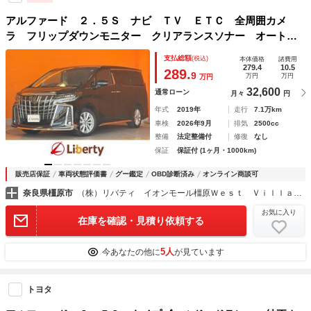
アルファード ２．５Ｓ ナビ ＴＶ ＥＴＣ 全周囲カメ
ラ フリップダウンモニター クリアランスソナー オートク
ルーズコントロール レーンアシスト 衝突被害軽減システ
支払総額
(税込)
本体価格
諸費用
ム 両側電動スライドドア オートマチックハイビーム
279.4
10.5
289.
9
万円
万円
万円
32,600
通常ローン
月々
円
年式
2019年
走行
7.1万km
車検
2026年9月
排気
2500cc
整備
法定整備付
修復
なし
保証
保証付 (1ヶ月・1000km)
販売店保証
車両状態評価書
グー鑑定
OBD診断済み
オンライン商談可
奈良県橿原市
（株）リバティ イオンモール橿原Ｗｅｓｔ Ｖｉｌｌａｇｅ店
お気に入り
在庫を確認・見積り依頼する
5人
今あなたの他に
が見ています
トヨタ