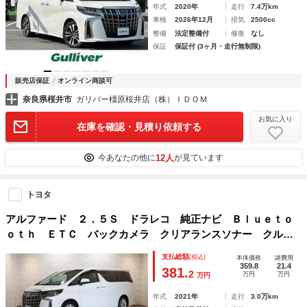
年式
2020年
走行
7.4万km
車検
2026年12月
排気
2500cc
整備
法定整備付
修復
なし
保証
保証付 (3ヶ月・走行無制限)
販売店保証
オンライン商談可
奈良県桜井市
ガリバー橿原桜井店（株）ＩＤＯＭ
お気に入り
在庫を確認・見積り依頼する
12人
今あなたの他に
が見ています
トヨタ
アルファード ２．５Ｓ ドラレコ 純正ナビ Ｂｌｕｅｔｏ
ｏｔｈ ＥＴＣ バックカメラ クリアランスソナー クルー
ズコントロール レーンアシスト 衝突被害軽減システム 両
支払総額
(税込)
本体価格
諸費用
側電動スライドドア ＬＥＤヘッドランプ
359.8
21.4
381.
2
万円
万円
万円
年式
2021年
走行
3.0万km