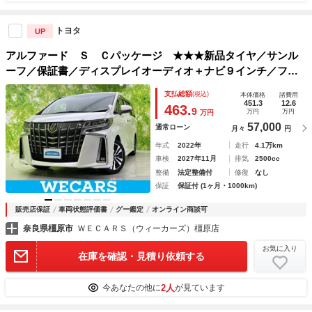
トヨタ
UP
アルファード Ｓ Ｃパッケージ ★★★新品タイヤ／サンル
ーフ／保証書／ディスプレイオーディオ＋ナビ９インチ／フリ
ップダウンモニター／デジタルインナーミラー／トヨタセーフ
支払総額
(税込)
本体価格
諸費用
ティセンス／両側電動スライドドア／シートヒーター 前席
451.3
12.6
463.
9
万円
万円
万円
57,000
通常ローン
月々
円
年式
2022年
走行
4.1万km
車検
2027年11月
排気
2500cc
整備
法定整備付
修復
なし
保証
保証付 (1ヶ月・1000km)
販売店保証
車両状態評価書
グー鑑定
オンライン商談可
奈良県橿原市
ＷＥＣＡＲＳ（ウィーカーズ）橿原店
お気に入り
在庫を確認・見積り依頼する
2人
今あなたの他に
が見ています