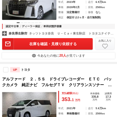
年式
2023年
走行
6.9万km
車検
2028年2月
排気
2500cc
整備
法定整備付
修復
なし
保証
保証付 (12ヶ月・走行無制限)
認定中古車
ディーラー保証
車両状態評価書
奈良県生駒市
ネッツトヨタ奈良 Ｕ－Ｃａｒ東生駒店 トヨタユナイテッド奈良（株）
お気に入り
在庫を確認・見積り依頼する
20人
今あなたの他に
が見ています
トヨタ
UP
アルファード ２．５Ｓ ドライブレコーダー ＥＴＣ バッ
クカメラ 純正ナビ フルセグＴＶ クリアランスソナー ク
ルーズコントロール レーンアシスト 衝突被害軽減システ
支払総額
(税込)
本体価格
諸費用
ム 両側電動スライドドア オートマチックハイビーム
335.8
17.3
353.
1
万円
万円
万円
年式
2021年
走行
5.6万km
車検
車検整備付
排気
2500cc