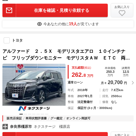
お気に入り
在庫を確認・見積り依頼する
19人
今あなたの他に
が見ています
トヨタ
アルファード ２．５Ｘ モデリスタエアロ １０インチナ
ビ フリップダウンモニター モデリスタＡＷ ＥＴＣ 両側
パワースライドドア ＬＥＤヘッドライト
支払総額
(税込)
本体価格
諸費用
250.3
12.5
262.
8
万円
万円
万円
20,700
通常ローン
月々
円
年式
2018年
走行
7.8万km
車検
2027年1月
排気
2500cc
整備
法定整備付
修復
なし
保証
保証付 (3ヶ月・3000km)
販売店保証
車両状態評価書
グー鑑定
オンライン商談可
奈良県橿原市
ネクステージ 橿原店
お気に入り