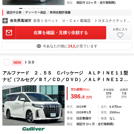
保証
保証付 (12ヶ月・走行無制限)
認定中古車
ディーラー保証
車両状態評価書
奈良県葛城市
奈良トヨペット Ｕ－Ｃａｒ葛城店 トヨタユナイテッド奈良（株）
お気に入り
在庫を確認・見積り依頼する
14人
今あなたの他に
が見ています
トヨタ
NEW
アルファード ２．５Ｓ Ｃパッケージ ＡＬＰＩＮＥ１１型
ナビ（フルセグ／ＢＴ／ＣＤ／ＤＶＤ）／ＡＬＰＩＮＥ１２型
フリップダウンモニター／サンルーフ／レーダークルーズコン
支払総額
(税込)
本体価格
諸費用
トロール／バックカメラ／ＢＳＭ／両側パワスラ／メモリ付き
379
7.8
386.
8
万円
万円
万円
パワーシート
年式
2019年
走行
6.8万km
車検
2028年1月
排気
2500cc
整備
法定整備付
修復
なし
保証
保証付 (3ヶ月・走行無制限)