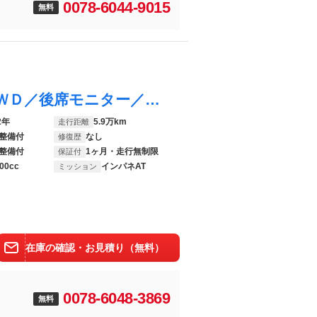
0078-6044-9015
無料
アルファード ３５０Ｓ Ｃパッケージ ４ＷＤ／後席モニター／トヨタプレミアムサウンド／ロクサーニ２０ＡＷ／モデリスタエアロ／ローダウン／電動シート／クルーズコントロール／クリアランスソナー／ＥＴＣ／１００Ｖ電源／純正ナビ／地デジ／Ｂカメラ
2年
5.9万km
走行距離
整備付
なし
修復歴
整備付
1ヶ月・走行無制限
保証付
00cc
インパネAT
ミッション
在庫の確認・お見積り（無料）
0078-6048-3869
無料