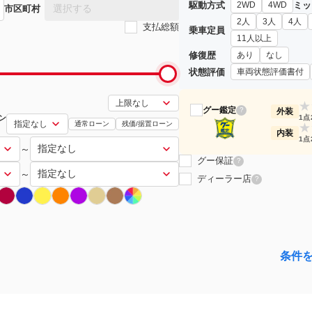
駆動方式
ミッ
2WD
4WD
選択する
市区町村
2人
3人
4人
支払総額
乗車定員
11人以上
修復歴
あり
なし
状態評価
車両状態評価書付
★
グー鑑定
?
外装
ン
1点
通常ローン
残価/据置ローン
★
内装
1点
～
グー保証
?
～
ディーラー店
?
条件