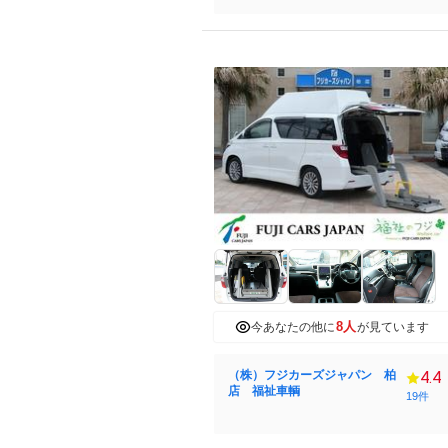
8人
今あなたの他に
が見ています
（株）フジカーズジャパン 柏
4.4
店 福祉車輌
19件