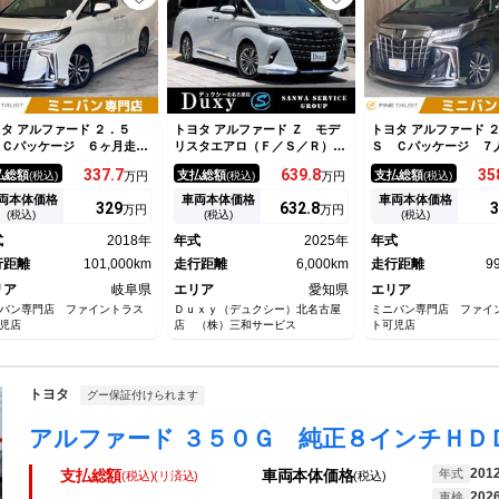
タ アルファード ２．５
トヨタ アルファード Ｚ モデ
トヨタ アルファード 
 Ｃパッケージ ６ヶ月走行
リスタエアロ（Ｆ／Ｓ／Ｒ）
Ｓ Ｃパッケージ 
離無制限保証付 サンルー
１３．２型有機ＥＬ後席モニタ
６ヶ月走行距離無制
337.
7
639.
8
35
払総額
支払総額
支払総額
(税込)
万円
(税込)
万円
(税込)
 モデリスタフルエアロ １
ー 左右独立ムーンルーフ カ
サンルーフ 本革シー
型ナビ 後席フリップダウン
ラーヘッドアップディスプレ
１０インチナビ 両側
両本体価格
車両本体価格
車両本体価格
329
632.
8
3
万円
万円
ニター レーダークルーズコ
イ スペアタイヤ デジタルイ
ライドドア モデリス
(税込)
(税込)
(税込)
トロール 禁煙車 衝突軽減
ンナーミラー ブラインドスポ
ロ パワーシート レ
式
2018年
年式
2025年
年式
レーキ 両側電動スライドド
ットモニター パノラマビュー
ルーズコントロール 
 バックカメラ
行距離
101,000km
走行距離
6,000km
ブレーキ Ｂｌｕｅｔ
走行距離
9
リア
岐阜県
エリア
愛知県
エリア
バン専門店 ファイントラス
Ｄｕｘｙ（デュクシー）北名古屋
ミニバン専門店 ファイ
児店
店 （株）三和サービス
ト可児店
トヨタ
グー保証付けられます
201
年式
支払総額
車両本体価格
(税込)(リ済込)
(税込)
202
車検