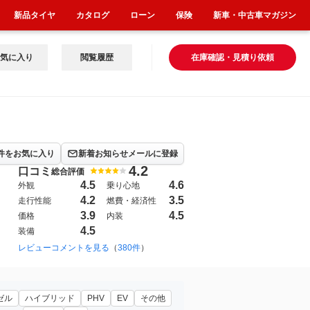
新品タイヤ
カタログ
ローン
保険
新車・中古車マガジン
気に入り
閲覧履歴
在庫確認・見積り依頼
件をお気に入り
新着お知らせメールに登録
4.2
口コミ
総合評価
4.5
4.6
外観
乗り心地
4.2
3.5
走行性能
燃費・経済性
3.9
4.5
価格
内装
4.5
装備
2023年6月~（1133）
レビューコメントを見る
（
380件
）
ゼル
ハイブリッド
PHV
EV
その他