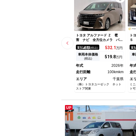
トヨタ アルファード Ｚ 雹
トヨ
害 ナビ 全方位カメラ パノ
Ｓ
ラマルーフ 両側Ｐスライド
距
532.
1
支払総額
支
(税込)
万円
パワーバックドア ＥＴＣ２．
フ
０ ＬＥＤライト バックモニ
１
車両本体価格
車
519.
8
万円
ター 純正ドラレコ レーダー
モ
(税込)
クルコン ＢＳＭ ＬＫＡ
ン
年式
2026年
年
ブ
走行距離
100kmkm
ア
走
エリア
千葉県
エ
（株）トヨタユーゼック ネット
ミニ
ストア関東
ト可
UP