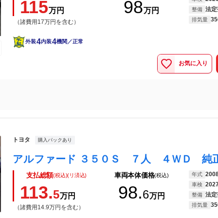
115
98
法定
万円
万円
整備
35
排気量
（諸費用17万円を含む）
4
4
外装
内装
機関／正常
お気に入り
トヨタ
購入パックあり
200
年式
支払総額
車両本体価格
(税込)(リ済込)
(税込)
202
車検
113.
98.
5
6
法定
万円
万円
整備
35
排気量
（諸費用14.9万円を含む）