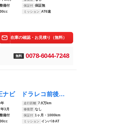
整備付
保証無
保証付
00cc
AT6速
ミッション
在庫の確認・お見積り（無料）
0078-6044-7248
無料
アルファード ３５０Ｓ ７人 ４ＷＤ 純正ナビ ドラレコ前後 バックモニター 後席フリップダウンモニター Ｗエアコン スマートキー ＥＴＣ オットマン ３列シート ＥＳＣ 両側スライド片側電動ドア ステアリングリモコン 革巻ハンドル
8年
7.9万km
走行距離
7年3月
なし
修復歴
整備付
1ヶ月・1000km
保証付
00cc
インパネAT
ミッション