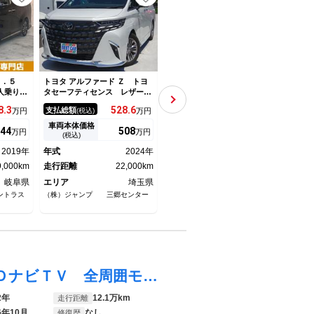
２．５
トヨタ アルファード Ｚ トヨ
トヨタ アルファード Ｚ ＪＢ
トヨタ
７人乗り
タセーフティセンス レザーシ
Ｌサウンド モデリスタ サン
リフ
限保証付
ート 純正１４インチナビ フ
ルーフ １４型ナビ １３型後
8.
3
528.
6
728.
8
支払総額
支払総額
支払
万円
(税込)
万円
(税込)
万円
ト 純正
ルセグＴＶ 両側パワースライ
席モニター 全方位カメラ ユ
パワース
ドドア パワーバックドア ア
ニバーサルステップ 衝突軽減
車両本体価格
車両本体価格
車両
44
508
720.
5
万円
万円
万円
タエア
ラウンドビューモニター ドラ
ブレーキ 追従クルコン 前後
(税込)
(税込)
ーダーク
イブレコーダー ＥＴＣ２．
ソナー レーンキープ ＢＳ
2019年
年式
2024年
年式
2025年
年式
衝突軽減
０ Ｂｌｕｅｔｏｏｔｈ ＵＳ
Ｍ デジタルミラー ＥＴＣ
ｏｏｔｈ
9,000km
Ｂ
走行距離
22,000km
走行距離
6,000km
走行
岐阜県
エリア
埼玉県
エリア
大阪府
エリ
ントラス
（株）ジャンプ 三郷センター
ガリバーアウトレット岸和田和泉
宮崎ト
インター店（株）ＩＤＯＭ
ツ宮崎
アルファード ３５０Ｇ 純正８インチＨＤＤナビＴＶ 全周囲モニター 後席フリップＤモニター プリクラッシュセンサー レーンキープＡ レーダークルーズ 両側パワースライド パワーバックドア オットマン １９インチアルミ ＥＴＣ
2年
12.1万km
走行距離
6年10月
なし
修復歴