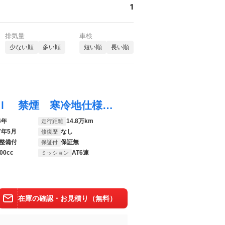
1
排気量
車検
少ない順
多い順
短い順
長い順
アルファード ３５０Ｓ タイプゴールドＩＩ 禁煙 寒冷地仕様 純正フルセグナビ フリップダウンモニター 両側パワースライドドア パワーバックドア システムコンソール ビルトインＥＴＣ モデリスタエアロ
4年
14.8万km
走行距離
7年5月
なし
修復歴
整備付
保証無
保証付
00cc
AT6速
ミッション
在庫の確認・お見積り（無料）