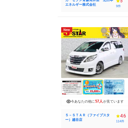
カーセブン青森筒井店 北日本
5
エネルギー株式会社
9件
New
57人
今あなたの他に
が見ています
５－ＳＴＡＲ（ファイブスタ
4.6
ー）越谷店
114件