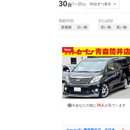
30
1
30
〜
台
台
掲載時期
支払総額
新着順
古い順
安い順
高い順
New
34人
今あなたの他に
が見ています