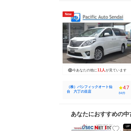
New
11人
今あなたの他に
が見ています
（株）パシフィックオート仙
4.7
台 六丁の目店
84件
あなたにおすすめの中
UP