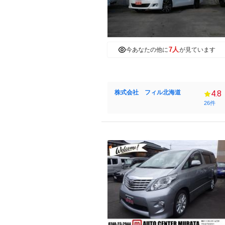
7人
今あなたの他に
が見ています
株式会社 フィル北海道
4.8
26件