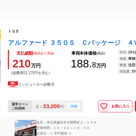
トヨタ
201
年式
支払総額
車両本体価格
(税込)(リ済込)
(税込)
車検
車検
210
188.
8
法定
万円
万円
整備
35
排気量
（諸費用21.2万円を含む）
コンピューター診断済
通常ローン
23,200
お気に入り
詳細
月々
円
ご利用時
住所：埼玉県越谷市大間野町３－１４６
営業時間：１０：００～１９：００
定休日：☆ 年中無休 ☆