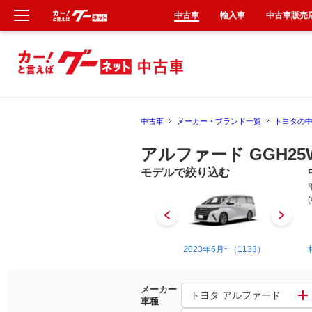
中古車
輸入車
中古車販売
新車
中古車
中古車
メーカー・ブランド一覧
トヨタの
輸入車
アルファード GGH25
クルマ買取
モデルで絞り込む
カーリース
タイヤ交換
2008年5月~2015年1月（641）
2023年6月~（1133）
整備工場
メーカー
トヨタ アルファード
車種
車検