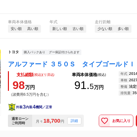
車両本体価格
年式
走行距離
安い順
高い順
新しい順
古い順
少ない順
多い順
トヨタ
購入パックあり
グー保証付けられます
201
年式
支払総額
車両本体価格
(税込)(リ済込)
(税込)
202
車検
98
91.
5
法定
万円
万円
整備
35
排気量
（諸費用6.5万円を含む）
3
4
外装
内装
機関／正常
通常ローン
18,700
お気に入り
詳細
月々
円
ご利用時