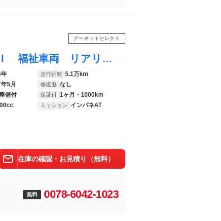
グーネットセレクト
アルファード ３５０Ｓ タイプゴールドＩＩ 福祉車両 リアリフト 和光リフト ４ＷＤ 車いす手動固定ベルト 両側電動スライドドア 電動バックドア 前後ドライブレコーダー 前後コーナーセンサー スマートキー
4年
5.1万km
走行距離
7年5月
なし
修復歴
整備付
1ヶ月・1000km
保証付
00cc
インパネAT
ミッション
在庫の確認・お見積り（無料）
0078-6042-1023
無料