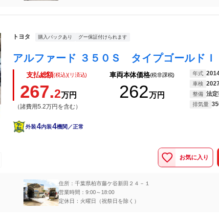
トヨタ
購入パックあり
グー保証付けられます
201
年式
支払総額
車両本体価格
(税込)(リ済込)
(税非課税)
202
車検
267.
262
2
法定
万円
万円
整備
35
排気量
（諸費用5.2万円を含む）
4
4
外装
内装
機関／正常
お気に入り
住所：千葉県柏市藤ケ谷新田２４－１
営業時間：9:00～18:00
定休日：火曜日（祝祭日を除く）