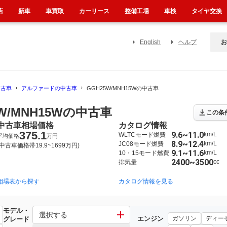
店
新車
車買取
カーリース
整備工場
車検
タイヤ交換
English
ヘルプ
お
中古車
アルファードの中古車
GGH25W/MNH15Wの中古車
W/MNH15Wの中古車
この条
中古車相場価格
カタログ情報
375.1
9.6~11.0
km/L
WLTCモード燃費
平均価格
万円
8.9~12.4
km/L
JC08モード燃費
(中古車価格帯19.9~1699万円)
9.1~11.6
km/L
10・15モード燃費
2400~3500
cc
排気量
相場表から探す
2015年1月~2023年6月（3811）
2008年5月~2015年1月（641）
カタログ情報を見る
モデル・
選択する
エンジン
ガソリン
ディー
グレード