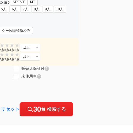
ション
AT/CVT
MT
5人
6人
7人
8人
9人
10人
グー故障診断済み
★
★
★
★
以上
2点
3点
4点
5点
★
★
★
★
以上
2点
3点
4点
5点
販売店保証付
?
未使用車
?
30
をリセット
台 検索する