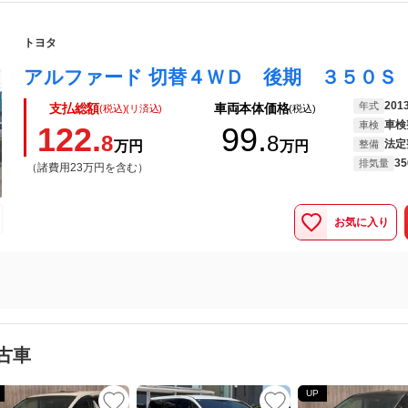
トヨタ
201
年式
支払総額
車両本体価格
(税込)(リ済込)
(税込)
車検
車検
122.
99.
8
8
法定
万円
万円
整備
35
排気量
（諸費用23万円を含む）
お気に入り
古車
UP