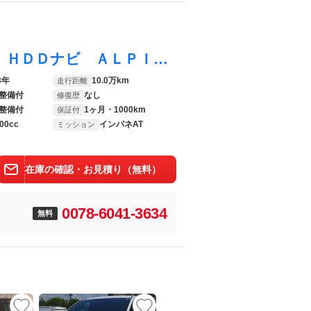
アルファード 切替４ＷＤ 後期 ３５０Ｓ ＨＤＤナビ ＡＬＰＩＮＥモニター 両側電動ドア スマートキー ＨＩＤライト 革巻ハンドル Ｂｌｕｅｔｏｏｔｈ ＤＶＤ ＣＤ録音 バックカメラ コーナーセンサー リアヒーター 横滑り防止 クルコン 純正エンスタ ＥＴＣ １オーナー 禁煙
3年
10.0万km
走行距離
整備付
なし
修復歴
整備付
1ヶ月・1000km
保証付
00cc
インパネAT
ミッション
在庫の確認・お見積り（無料）
0078-6041-3634
無料