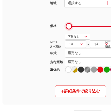
選択する
地域
マガジン
車カタログ
価格
自動車ローン
ローン
ロー
～
月々支払
頭金
保険
年式
レビュー
走行距離
車体色
価格相場
教習所
詳細条件で絞り込む
用語集