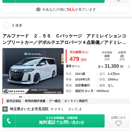
54人
今あなたの他に
が見ています
トヨタ
アルファード ２．５Ｓ Ｃパッケージ アドミレイションコ
ンプリートカー／デポルテエアロパーツ４点装備／アドミレイ
ションマフラー／アミスタット２０インチホイール／ツインム
支払総額
(税込)
本体価格
諸費用
ーンルーフ／デジタルインナーミラー／ＢＬＩＴＺ車高調／Ｋ
459
20
479
万円
万円
万円
ＵＨＬ
31,300
通常ローン
月々
円
年式
2021後
走行
4.3万km
車検
2028年3月
排気
2500cc
整備
法定整備付
修復
なし
保証
保証付 (3ヶ月・3000km)
販売店保証
車両状態評価書
グー鑑定
オンライン商談可
埼玉県さいたま市見沼区
ＫＵＨＬ さいたま
お気に入り
まずは在庫確認・見積依頼
無料通話でお問い合わせ