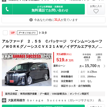
お気に入り
まずは在庫確認・見積依頼
無料通話でお問い合わせ
31人
今あなたの他に
が見ています
トヨタ
UP
グーネットセレクト
アルファード ２．５Ｓ Ｃパッケージ ツインムーンルーフ
／ＷＯＲＫグノーシスＣＶＸ２１ＡＷ／イデアルエアサス／ジ
ョブデザインエアロ／後席モニター／両側パワスラ／電動リア
支払総額
(税込)
本体価格
諸費用
ゲート／クルコン／革シート／オットマン／シートヒーター＆
499.8
20
519.
8
万円
万円
万円
シートエアコン
15,700
通常ローン
月々
円
年式
2020後
走行
3.1万km
車検
車検整備付
排気
2500cc
整備
法定整備付
修復
なし
保証
保証付 (1ヶ月・走行無制限)
販売店保証
車両状態評価書
グー鑑定
OBD診断済み
オンライン商談可
大阪府高槻市
Ｇａｒａｇｅ Ｓｕｃｃｅｓｓ（ガレージサクセス） 高槻店 アルファード・ヴェルファイア・ヴォクシー専門店