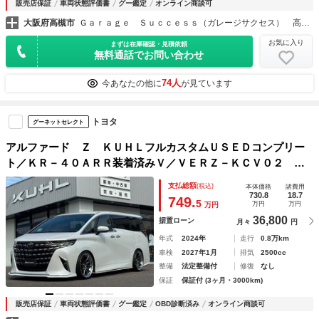
販売店保証
車両状態評価書
グー鑑定
オンライン商談可
大阪府高槻市
Ｇａｒａｇｅ Ｓｕｃｃｅｓｓ（ガレージサクセス） 高槻店 アルファード・ヴェルファイア・ヴォクシー専門店
お気に入り
まずは在庫確認・見積依頼
無料通話でお問い合わせ
74人
今あなたの他に
が見ています
トヨタ
グーネットセレクト
アルファード Ｚ ＫＵＨＬフルカスタムＵＳＥＤコンプリー
ト／ＫＲ－４０ＡＲＲ装着済みＶ／ＶＥＲＺ－ＫＣＶ０２ ２
１インチ／アドバンストパーク／ＢＬＩＴＺ車高調装着済み／
支払総額
(税込)
本体価格
諸費用
パノラミックビューモニタ／両側パワースライ／禁煙車
730.8
18.7
749.
5
万円
万円
万円
36,800
据置ローン
月々
円
年式
2024年
走行
0.8万km
車検
2027年1月
排気
2500cc
整備
法定整備付
修復
なし
保証
保証付 (3ヶ月・3000km)
販売店保証
車両状態評価書
グー鑑定
OBD診断済み
オンライン商談可