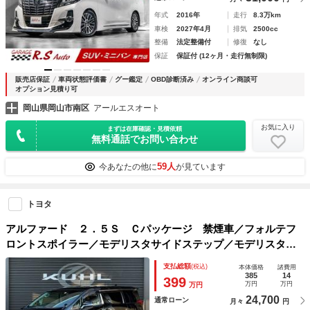
年式
2016年
走行
8.3万km
車検
2027年4月
排気
2500cc
整備
法定整備付
修復
なし
保証
保証付 (12ヶ月・走行無制限)
販売店保証
車両状態評価書
グー鑑定
OBD診断済み
オンライン商談可
オプション見積り可
岡山県岡山市南区
アールエスオート
お気に入り
まずは在庫確認・見積依頼
無料通話でお問い合わせ
59人
今あなたの他に
が見ています
トヨタ
アルファード ２．５Ｓ Ｃパッケージ 禁煙車／フォルテフ
ロントスポイラー／モデリスタサイドステップ／モデリスタリ
アスポイラー／アルパインＢＩＧ－Ｘ／後席モニター／アクシ
支払総額
(税込)
本体価格
諸費用
ス車高調／ＷＯＲＫシュバート／ツインムーンルーフ／
385
14
399
万円
万円
万円
24,700
通常ローン
月々
円