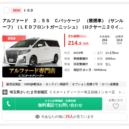
トヨタ
NEW
アルファード ２．５Ｓ Ｃパッケージ （禁煙車）（サンル
ーフ）（ＬＥＤフロントガーニッシュ）（ロクサーニ２０イン
チアルミ）ダウンサス／ＪＢＬサウンド／パーキングアシスト
支払総額
(税込)
本体価格
諸費用
／後席モニター／両側自動ドア／パワーバックドア／クルーズ
204
10.8
214.
8
万円
万円
万円
コントロール／
年式
2015年
走行
11.6万km
車検
車検整備付
排気
2500cc
整備
法定整備付
修復
なし
保証
保証付 (6ヶ月・5000km)
販売店保証
OBD診断済み
オンライン商談可
オプション見積り可
ローン仮審査
埼玉県さいたま市岩槻区
ＣＳオートディーラー埼玉岩槻インター店 トヨタ ２０系３０系４０系アルファード／ヴェルファイア／ハイブリッド／カスタム／高品質中古車専門店
お気に入り
まずは在庫確認・見積依頼
無料通話でお問い合わせ
19人
今あなたの他に
が見ています