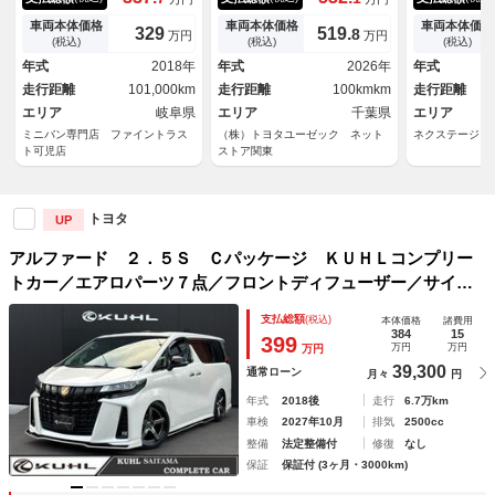
フ モデリスタフルエアロ １
パワーバックドア ＥＴＣ２．
ックカメラ 
１型ナビ 後席フリップダウン
０ ＬＥＤライト バックモニ
テム 禁煙車
車両本体価格
車両本体価格
車両本体価格
329
519.
8
万円
万円
モニター レーダークルーズコ
ター 純正ドラレコ レーダー
ー スマート
(税込)
(税込)
(税込)
ントロール 禁煙車 衝突軽減
クルコン ＢＳＭ ＬＫＡ
ＥＴＣ クル
年式
2018年
年式
2026年
年式
ブレーキ 両側電動スライドド
ンチアルミ 
走行距離
101,000km
走行距離
100kmkm
走行距離
ア バックカメラ
エリア
岐阜県
エリア
千葉県
エリア
ミニバン専門店 ファイントラス
（株）トヨタユーゼック ネット
ネクステージ 
ト可児店
ストア関東
トヨタ
UP
アルファード ２．５Ｓ Ｃパッケージ ＫＵＨＬコンプリー
トカー／エアロパーツ７点／フロントディフューザー／サイド
ディフューザー／リアディフューザー／ボンネット／ＶＥＲＺ
支払総額
(税込)
本体価格
諸費用
２０インチホイール／サンルーフ／ＪＢＬ／デジタルインナー
384
15
399
万円
万円
万円
／後席モニター
39,300
通常ローン
月々
円
年式
2018後
走行
6.7万km
車検
2027年10月
排気
2500cc
整備
法定整備付
修復
なし
保証
保証付 (3ヶ月・3000km)