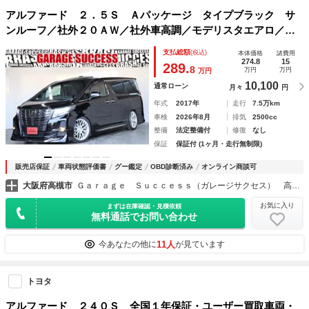
アルファード ２．５Ｓ Ａパッケージ タイプブラック サ
ンルーフ／社外２０ＡＷ／社外車高調／モデリスタエアロ／社
外スモークテールランプ／アルパインナビ＆後席モニター／両
支払総額
(税込)
本体価格
諸費用
側パワスラ／パワーバックドア／スーパーロングスライドシー
274.8
15
289.
8
万円
万円
万円
ト／オットマン
10,100
通常ローン
月々
円
年式
2017年
走行
7.5万km
車検
2026年8月
排気
2500cc
整備
法定整備付
修復
なし
保証
保証付 (1ヶ月・走行無制限)
販売店保証
車両状態評価書
グー鑑定
OBD診断済み
オンライン商談可
大阪府高槻市
Ｇａｒａｇｅ Ｓｕｃｃｅｓｓ（ガレージサクセス） 高槻店 アルファード・ヴェルファイア・ヴォクシー専門店
お気に入り
まずは在庫確認・見積依頼
無料通話でお問い合わせ
11人
今あなたの他に
が見ています
トヨタ
アルファード ２４０Ｓ 全国１年保証・ユーザー買取車両・