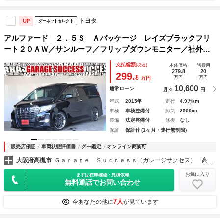
トヨタ
UP
グーネットセレクト
アルファード ２．５Ｓ Ａパッケージ レイズブラックフリ
ート２０ＡＷ／サンルーフ／フリップダウンモニター／社外車
高調／プッシュスタート／クルコン／バックカメラ／Ｂｌｕｅ
支払総額
(税込)
本体価格
諸費用
ｔｏｏｔｈ／バックカメラ／ＥＴＣ／システムコンソウル
279.8
20
299.
8
万円
万円
万円
10,600
通常ローン
月々
円
年式
2015年
走行
4.9万km
車検
車検整備付
排気
2500cc
整備
法定整備付
修復
なし
保証
保証付 (1ヶ月・走行無制限)
販売店保証
車両状態評価書
グー鑑定
オンライン商談可
大阪府高槻市
Ｇａｒａｇｅ Ｓｕｃｃｅｓｓ（ガレージサクセス） 高槻店 アルファード・ヴェルファイア・ヴォクシー専門店
お気に入り
まずは在庫確認・見積依頼
無料通話でお問い合わせ
7人
今あなたの他に
が見ています