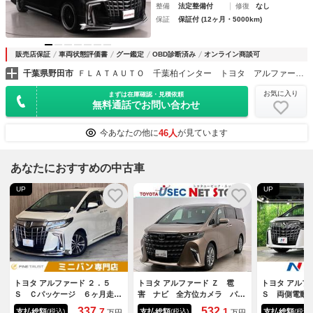
整備
法定整備付
修復
なし
保証
保証付 (12ヶ月・5000km)
販売店保証
車両状態評価書
グー鑑定
OBD診断済み
オンライン商談可
千葉県野田市
ＦＬＡＴＡＵＴＯ 千葉柏インター トヨタ アルファード・ヴェルファイア修復歴なし専門店
お気に入り
まずは在庫確認・見積依頼
無料通話でお問い合わせ
46人
今あなたの他に
が見ています
あなたにおすすめの中古車
UP
UP
トヨタ アルファード ２．５
トヨタ アルファード Ｚ 雹
トヨタ アルフ
Ｓ Ｃパッケージ ６ヶ月走行
害 ナビ 全方位カメラ パノ
Ｓ 両側電動
距離無制限保証付 サンルー
ラマルーフ 両側Ｐスライド
１１型ナビ 
337.
532.
7
1
支払総額
支払総額
支払総額
(税込)
(税込)
(税込)
万円
万円