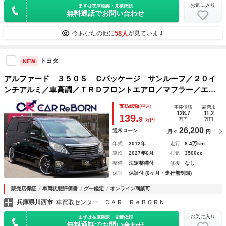
お気に入り
まずは在庫確認・見積依頼
無料通話でお問い合わせ
58人
今あなたの他に
が見ています
トヨタ
NEW
アルファード ３５０Ｓ Ｃパッケージ サンルーフ／２０イ
ンチアルミ／車高調／ＴＲＤフロントエアロ／マフラー／エア
インテーク／ＬＥＤテール／電動バックドア／両側電動スライ
支払総額
(税込)
本体価格
諸費用
ド／後席用モニター／ナビＴＶ／Ｂｌｕｅｔｏｏｔｈ／エグゼ
128.7
11.2
139.
9
万円
万円
万円
クティブシート
26,200
通常ローン
月々
円
年式
2012年
走行
8.4万km
車検
2027年6月
排気
3500cc
整備
法定整備付
修復
なし
保証
保証付 (6ヶ月・走行無制限)
販売店保証
車両状態評価書
グー鑑定
オンライン商談可
兵庫県川西市
車買取センター ＣＡＲ ＲｅＢＯＲＮ
お気に入り
まずは在庫確認・見積依頼
無料通話でお問い合わせ