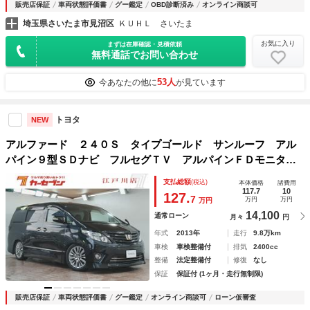
販売店保証
車両状態評価書
グー鑑定
OBD診断済み
オンライン商談可
埼玉県さいたま市見沼区
ＫＵＨＬ さいたま
お気に入り
まずは在庫確認・見積依頼
無料通話でお問い合わせ
53人
今あなたの他に
が見ています
トヨタ
NEW
アルファード ２４０Ｓ タイプゴールド サンルーフ アル
パイン９型ＳＤナビ フルセグＴＶ アルパインＦＤモニタ
ー ＨＫＳ車高調 両側パワースライドドア パワーバックド
支払総額
(税込)
本体価格
諸費用
ア 純正１８ＡＷ ハーフレザー ソナーセンサー アドミレ
117.7
10
127.
7
万円
万円
万円
ーションマフラー
14,100
通常ローン
月々
円
年式
2013年
走行
9.8万km
車検
車検整備付
排気
2400cc
整備
法定整備付
修復
なし
保証
保証付 (1ヶ月・走行無制限)
販売店保証
車両状態評価書
グー鑑定
オンライン商談可
ローン仮審査