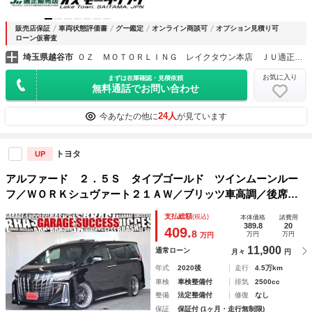
販売店保証
車両状態評価書
グー鑑定
オンライン商談可
オプション見積り可
ローン仮審査
埼玉県越谷市
ＯＺ ＭＯＴＯＲＬＩＮＧ レイクタウン本店 ＪＵ適正販売店
お気に入り
まずは在庫確認・見積依頼
無料通話でお問い合わせ
24人
今あなたの他に
が見ています
トヨタ
UP
アルファード ２．５Ｓ タイプゴールド ツインムーンルー
フ／ＷＯＲＫシュヴァート２１ＡＷ／ブリッツ車高調／後席モ
ニター／両側パワスラ／パワーバックドア／レーダークルーズ
支払総額
(税込)
本体価格
諸費用
／地デジ／Ｂｌｕｅｔｏｏｔｈ／バックカメラ／ＥＴＣ
389.8
20
409.
8
万円
万円
万円
11,900
通常ローン
月々
円
年式
2020後
走行
4.5万km
車検
車検整備付
排気
2500cc
整備
法定整備付
修復
なし
保証
保証付 (1ヶ月・走行無制限)