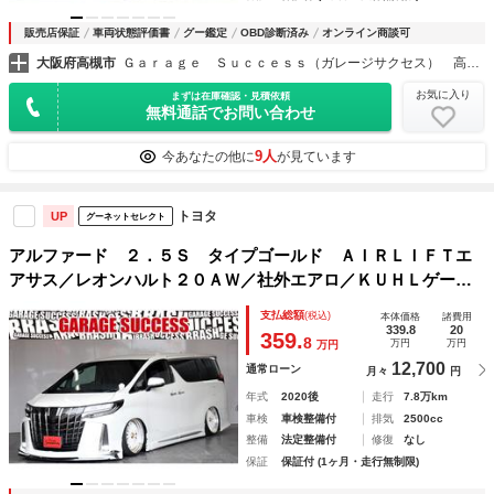
販売店保証
車両状態評価書
グー鑑定
OBD診断済み
オンライン商談可
大阪府高槻市
Ｇａｒａｇｅ Ｓｕｃｃｅｓｓ（ガレージサクセス） 高槻店 アルファード・ヴェルファイア・ヴォクシー専門店
お気に入り
まずは在庫確認・見積依頼
無料通話でお問い合わせ
9人
今あなたの他に
が見ています
トヨタ
UP
グーネットセレクト
アルファード ２．５Ｓ タイプゴールド ＡＩＲＬＩＦＴエ
アサス／レオンハルト２０ＡＷ／社外エアロ／ＫＵＨＬゲート
スポイラー両側電動スライドドア／電動リアゲート／レーダー
支払総額
(税込)
本体価格
諸費用
クルーズ／Ｂｌｕｅｔｏｏｔｈ／バックカメラ／ＥＴＣ／プッ
339.8
20
359.
8
万円
万円
万円
シュスタート
12,700
通常ローン
月々
円
年式
2020後
走行
7.8万km
車検
車検整備付
排気
2500cc
整備
法定整備付
修復
なし
保証
保証付 (1ヶ月・走行無制限)