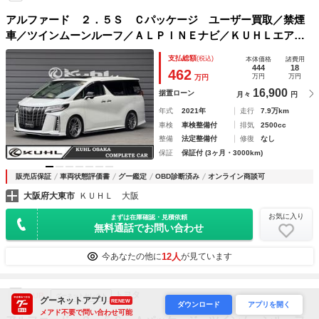
アルファード ２．５Ｓ Ｃパッケージ ユーザー買取／禁煙
車／ツインムーンルーフ／ＡＬＰＩＮＥナビ／ＫＵＨＬエアロ
４点（フロント、サイド、リア、ボンネット）／パーフェクト
支払総額
(税込)
本体価格
諸費用
ダンパー車高調／ＷＯＲＫ２０インチホイール／デジタルイン
444
18
462
万円
万円
万円
ナーミラー
16,900
据置ローン
月々
円
年式
2021年
走行
7.9万km
車検
車検整備付
排気
2500cc
整備
法定整備付
修復
なし
保証
保証付 (3ヶ月・3000km)
販売店保証
車両状態評価書
グー鑑定
OBD診断済み
オンライン商談可
大阪府大東市
ＫＵＨＬ 大阪
お気に入り
まずは在庫確認・見積依頼
無料通話でお問い合わせ
12人
今あなたの他に
が見ています
トヨタ
UP
グーネットセレクト
グーネットアプリ
RENEW
ダウンロード
アプリを開く
メアド不要で問い合わせ可能