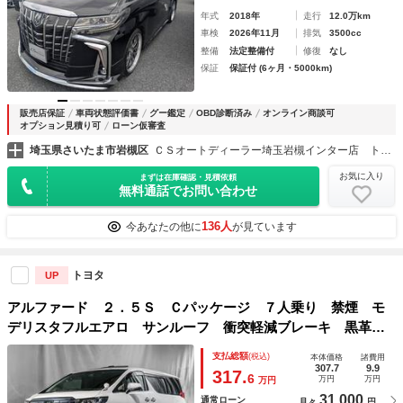
年式
2018年
走行
12.0万km
車検
2026年11月
排気
3500cc
整備
法定整備付
修復
なし
保証
保証付 (6ヶ月・5000km)
販売店保証
車両状態評価書
グー鑑定
OBD診断済み
オンライン商談可
オプション見積り可
ローン仮審査
埼玉県さいたま市岩槻区
ＣＳオートディーラー埼玉岩槻インター店 トヨタ ２０系３０系４０系アルファード／ヴェルファイア／ハイブリッド／カスタム／高品質中古車専門店
お気に入り
まずは在庫確認・見積依頼
無料通話でお問い合わせ
136人
今あなたの他に
が見ています
トヨタ
UP
アルファード ２．５Ｓ Ｃパッケージ ７人乗り 禁煙 モ
デリスタフルエアロ サンルーフ 衝突軽減ブレーキ 黒革
両側パワスラ １８ＡＷ １０型ナビＴＶ バックカメラ １
支払総額
(税込)
本体価格
諸費用
２．１型後席モニタ ＥＴＣ レーダークルーズ ＣＤ／ＤＶ
307.7
9.9
317.
6
万円
万円
万円
Ｄ再生 ＢＴオーディオＵ
31,000
通常ローン
月々
円