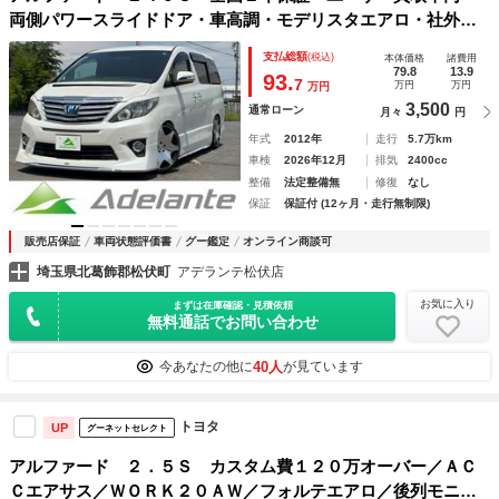
両側パワースライドドア・車高調・モデリスタエアロ・社外テ
ール・ＥＴＣ・スマートキー・プッシュスタート・シートカバ
支払総額
(税込)
本体価格
諸費用
ー・社外１９インチアルミ・フォグランプ
79.8
13.9
93.
7
万円
万円
万円
3,500
通常ローン
月々
円
年式
2012年
走行
5.7万km
車検
2026年12月
排気
2400cc
整備
法定整備無
修復
なし
保証
保証付 (12ヶ月・走行無制限)
販売店保証
車両状態評価書
グー鑑定
オンライン商談可
埼玉県北葛飾郡松伏町
アデランテ松伏店
お気に入り
まずは在庫確認・見積依頼
無料通話でお問い合わせ
40人
今あなたの他に
が見ています
トヨタ
UP
グーネットセレクト
アルファード ２．５Ｓ カスタム費１２０万オーバー／ＡＣ
Ｃエアサス／ＷＯＲＫ２０ＡＷ／フォルテエアロ／後列モニタ