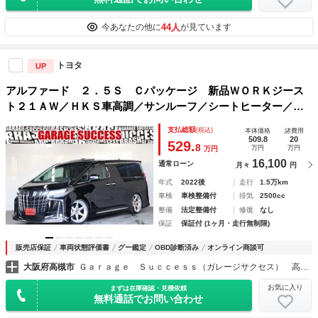
44人
今あなたの他に
が見ています
トヨタ
UP
アルファード ２．５Ｓ Ｃパッケージ 新品ＷＯＲＫジース
ト２１ＡＷ／ＨＫＳ車高調／サンルーフ／シートヒーター／ク
ルコン／バックカメラ／Ｂｌｕｅｔｏｏｔｈ／プッシュスター
支払総額
(税込)
本体価格
諸費用
ト両側パワスラ／パワーバックドア／電動パワーシート／ＥＴ
509.8
20
529.
8
万円
万円
万円
Ｃ
16,100
通常ローン
月々
円
年式
2022後
走行
1.5万km
車検
車検整備付
排気
2500cc
整備
法定整備付
修復
なし
保証
保証付 (1ヶ月・走行無制限)
販売店保証
車両状態評価書
グー鑑定
OBD診断済み
オンライン商談可
大阪府高槻市
Ｇａｒａｇｅ Ｓｕｃｃｅｓｓ（ガレージサクセス） 高槻店 アルファード・ヴェルファイア・ヴォクシー専門店
お気に入り
まずは在庫確認・見積依頼
無料通話でお問い合わせ