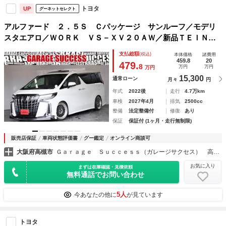
トヨタ
UP
グーネットセレクト
アルファード ２．５Ｓ Ｃパッケージ サンルーフ／モデリ
スタエアロ／ＷＯＲＫ ＶＳ－ＸＶ２０ＡＷ／新品ＴＥＩＮ車
高調／後席モニター／革シート／オットマン／シートヒーター
支払総額
(税込)
本体価格
諸費用
＆シートエアコン／レーダークルーズ／両側パワスラ／パワー
459.8
20
479.
8
万円
万円
万円
バックドア
15,300
通常ローン
月々
円
年式
2022後
走行
4.7万km
車検
2027年4月
排気
2500cc
整備
法定整備付
修復
あり
保証
保証付 (1ヶ月・走行無制限)
販売店保証
車両状態評価書
グー鑑定
オンライン商談可
大阪府高槻市
Ｇａｒａｇｅ Ｓｕｃｃｅｓｓ（ガレージサクセス） 高槻店 アルファード・ヴェルファイア・ヴォクシー専門店
お気に入り
まずは在庫確認・見積依頼
無料通話でお問い合わせ
5人
今あなたの他に
が見ています
トヨタ