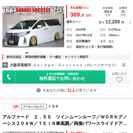
ー／社外コンソール／クルコン／ＥＴＣ／１００Ｖ電源／Ｂカ
支払総額
(税込)
本体価格
諸費用
メ／両側パワスラ／シートカバー
354.8
15
369.
8
万円
万円
万円
13,200
通常ローン
月々
円
年式
2020年
走行
5.6万km
車検
2027年12月
排気
2500cc
整備
法定整備付
修復
なし
保証
保証付 (1ヶ月・走行無制限)
販売店保証
車両状態評価書
グー鑑定
オンライン商談可
大阪府高槻市
Ｇａｒａｇｅ Ｓｕｃｃｅｓｓ（ガレージサクセス） 高槻店 アルファード・ヴェルファイア・ヴォクシー専門店
お気に入り
まずは在庫確認・見積依頼
無料通話でお問い合わせ
51人
今あなたの他に
が見ています
トヨタ
UP
グーネットセレクト
アルファード ２．５Ｓ ツインムーンルーフ／ＷＯＲＫグノ
ーシス２０ＡＷ／ＴＥＩＮ車高調／両側パワースライドドア／
オットマン／地デジ／Ｂｌｕｅｔｏｏｔｈ／バックカメラ／Ｅ