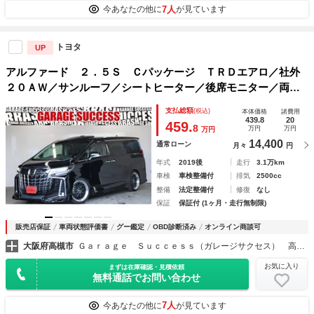
7人
今あなたの他に
が見ています
トヨタ
UP
アルファード ２．５Ｓ Ｃパッケージ ＴＲＤエアロ／社外
２０ＡＷ／サンルーフ／シートヒーター／後席モニター／両側
パワスラ／クルコン／地デジ／Ｂｌｕｅｔｏｏｔｈ／バックカ
支払総額
(税込)
本体価格
諸費用
メラ／ＥＴＣ
439.8
20
459.
8
万円
万円
万円
14,400
通常ローン
月々
円
年式
2019後
走行
3.1万km
車検
車検整備付
排気
2500cc
整備
法定整備付
修復
なし
保証
保証付 (1ヶ月・走行無制限)
販売店保証
車両状態評価書
グー鑑定
OBD診断済み
オンライン商談可
大阪府高槻市
Ｇａｒａｇｅ Ｓｕｃｃｅｓｓ（ガレージサクセス） 高槻店 アルファード・ヴェルファイア・ヴォクシー専門店
お気に入り
まずは在庫確認・見積依頼
無料通話でお問い合わせ
7人
今あなたの他に
が見ています