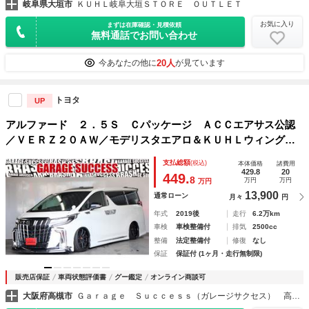
岐阜県大垣市
ＫＵＨＬ岐阜大垣ＳＴＯＲＥ ＯＵＴＬＥＴ
お気に入り
まずは在庫確認・見積依頼
無料通話でお問い合わせ
20人
今あなたの他に
が見ています
トヨタ
UP
アルファード ２．５Ｓ Ｃパッケージ ＡＣＣエアサス公認
／ＶＥＲＺ２０ＡＷ／モデリスタエアロ＆ＫＵＨＬウィング／
サンルーフ／アルパインナビ＆後列モニター／寒冷地仕様／１
支払総額
(税込)
本体価格
諸費用
００Ｖ電源／ドラレコ／Ｂカメラ／パワーＢドア／クルコン／
429.8
20
449.
8
万円
万円
万円
ＥＴＣ／ＢＳＭ
13,900
通常ローン
月々
円
年式
2019後
走行
6.2万km
車検
車検整備付
排気
2500cc
整備
法定整備付
修復
なし
保証
保証付 (1ヶ月・走行無制限)
販売店保証
車両状態評価書
グー鑑定
オンライン商談可
大阪府高槻市
Ｇａｒａｇｅ Ｓｕｃｃｅｓｓ（ガレージサクセス） 高槻店 アルファード・ヴェルファイア・ヴォクシー専門店