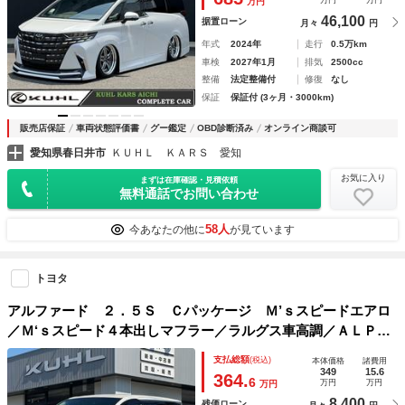
万円
万円
万円
46,100
据置ローン
月々
円
年式
2024年
走行
0.5万km
車検
2027年1月
排気
2500cc
整備
法定整備付
修復
なし
保証
保証付 (3ヶ月・3000km)
販売店保証
車両状態評価書
グー鑑定
OBD診断済み
オンライン商談可
愛知県春日井市
ＫＵＨＬ ＫＡＲＳ 愛知
お気に入り
まずは在庫確認・見積依頼
無料通話でお問い合わせ
58人
今あなたの他に
が見ています
トヨタ
アルファード ２．５Ｓ Ｃパッケージ Ｍ’ｓスピードエアロ
／Ｍ‘ｓスピード４本出しマフラー／ラルグス車高調／ＡＬＰＩ
ＮＥナビ／ＶＩＰＰＥＲセキュリティー／両側パワースライド
支払総額
(税込)
本体価格
諸費用
／ビルトインＥＴＣ／ドラレコ／ＬＥＤヘッドライト禁煙車
349
15.6
364.
6
万円
万円
万円
8,400
残価ローン