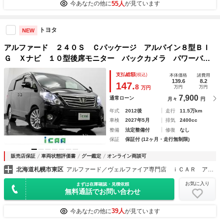
55人
今あなたの他に
が見ています
トヨタ
NEW
アルファード ２４０Ｓ Ｃパッケージ アルパイン８型ＢＩ
Ｇ Ｘナビ １０型後席モニター バックカメラ パワーバッ
クドア 両側パワースライドドア パワーシート クルーズコ
支払総額
(税込)
本体価格
諸費用
ントロール クリアランスソナー ＥＴＣ タナベダウンサ
139.6
8.2
147.
8
万円
万円
万円
ス 純正１８ＡＷ
7,900
通常ローン
月々
円
年式
2012後
走行
11.5万km
車検
2027年5月
排気
2400cc
整備
法定整備付
修復
なし
保証
保証付 (12ヶ月・走行無制限)
販売店保証
車両状態評価書
グー鑑定
オンライン商談可
北海道札幌市東区
アルファード／ヴェルファイア専門店 ｉＣＡＲ アイカー
お気に入り
まずは在庫確認・見積依頼
無料通話でお問い合わせ
39人
今あなたの他に
が見ています