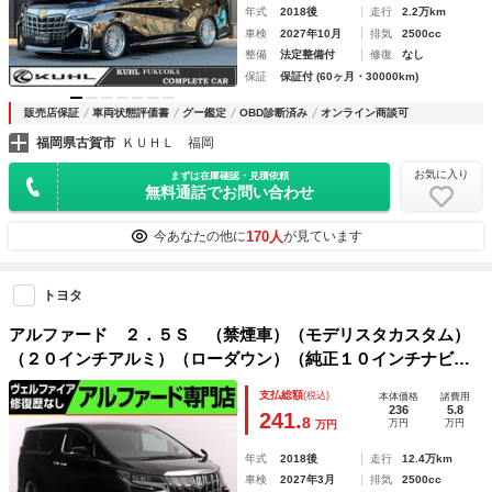
年式
2018後
走行
2.2万km
車検
2027年10月
排気
2500cc
整備
法定整備付
修復
なし
保証
保証付 (60ヶ月・30000km)
販売店保証
車両状態評価書
グー鑑定
OBD診断済み
オンライン商談可
福岡県古賀市
ＫＵＨＬ 福岡
お気に入り
まずは在庫確認・見積依頼
無料通話でお問い合わせ
170人
今あなたの他に
が見ています
トヨタ
アルファード ２．５Ｓ （禁煙車）（モデリスタカスタム）
（２０インチアルミ）（ローダウン）（純正１０インチナビ）
後席モニター プリクラッシュ レーダクルーズ ＬＴＡ ８
支払総額
(税込)
本体価格
諸費用
人乗り 両側電動スライドドア クリアランスソナー ＥＴＣ
236
5.8
241.
8
万円
万円
万円
年式
2018後
走行
12.4万km
車検
2027年3月
排気
2500cc