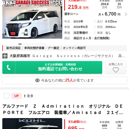
支払総額
(税込)
本体価格
諸費用
ＴＣ／プッシュスタート／スマートキー
204.8
15
219.
8
万円
万円
万円
6,700
通常ローン
月々
円
年式
2015年
走行
8.9万km
車検
2026年8月
排気
2500cc
整備
法定整備付
修復
なし
保証
保証付 (1ヶ月・走行無制限)
販売店保証
車両状態評価書
グー鑑定
オンライン商談可
大阪府高槻市
Ｇａｒａｇｅ Ｓｕｃｃｅｓｓ（ガレージサクセス） 高槻店 アルファード・ヴェルファイア・ヴォクシー専門店
お気に入り
まずは在庫確認・見積依頼
無料通話でお問い合わせ
25人
今あなたの他に
が見ています
トヨタ
UP
アルファード Ｚ Ａｄｍｉｒａｔｉｏｎ オリジナル ＤＥ
ＰＯＲＴＥ フルエアロ 装着車／Ａｍｉｓｔａｄ ２１イン
チアルミホイール／ローダウンサスペンション／ＥＴＣ２．０
支払総額
(税込)
本体価格
諸費用
標準装備／サンルーフ
669
16
685