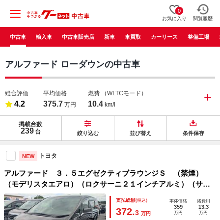
0
お気に入り
閲覧履歴
中古車
輸入車
中古車販売店
新車
車買取
カーリース
整備工場
アルファード ローダウンの中古車
総合評価
平均価格
燃費
（WLTCモード）
4.2
375.7
10.4
万円
km/l
掲載台数
239
台
絞り込む
並び替え
条件保存
トヨタ
NEW
アルファード ３．５エグゼクティブラウンジＳ （禁煙）
（モデリスタエアロ）（ロクサーニ２１インチアルミ）（サン
ルーフ）冷暖房黒本革／ＪＢＬサウンド／全方位カメラ／後席
支払総額
(税込)
本体価格
諸費用
モニター／トヨタセーフティセンス／デジタルインナーミラー
359
13.3
372.
3
万円
万円
万円
／３眼ＬＥＤヘッドライト