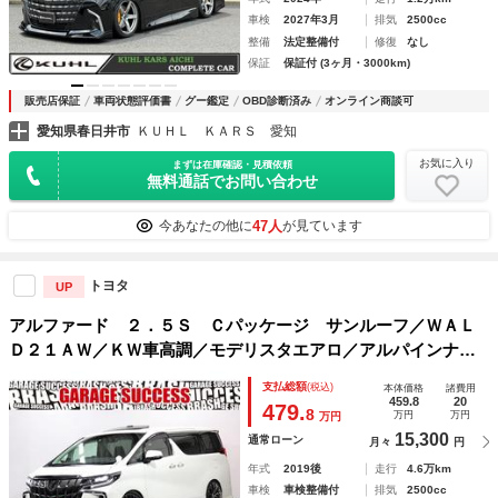
車検
2027年3月
排気
2500cc
整備
法定整備付
修復
なし
保証
保証付 (3ヶ月・3000km)
販売店保証
車両状態評価書
グー鑑定
OBD診断済み
オンライン商談可
愛知県春日井市
ＫＵＨＬ ＫＡＲＳ 愛知
お気に入り
まずは在庫確認・見積依頼
無料通話でお問い合わせ
47人
今あなたの他に
が見ています
トヨタ
UP
アルファード ２．５Ｓ Ｃパッケージ サンルーフ／ＷＡＬ
Ｄ２１ＡＷ／ＫＷ車高調／モデリスタエアロ／アルパインナビ
＆後席モニター／両側パワスラ／クルコン／シートヒーター／
支払総額
(税込)
本体価格
諸費用
電動シート／Ｂｌｕｅｔｏｏｔｈ／バックカメラ／ＥＴＣ／プ
459.8
20
479.
8
万円
万円
万円
ッシュスタート
15,300
通常ローン
月々
円
年式
2019後
走行
4.6万km
車検
車検整備付
排気
2500cc