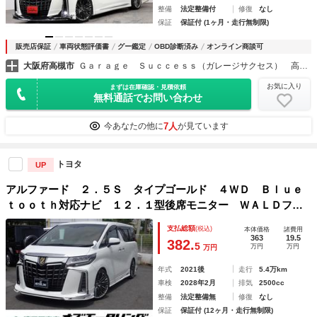
整備
法定整備付
修復
なし
保証
保証付 (1ヶ月・走行無制限)
販売店保証
車両状態評価書
グー鑑定
OBD診断済み
オンライン商談可
大阪府高槻市
Ｇａｒａｇｅ Ｓｕｃｃｅｓｓ（ガレージサクセス） 高槻店 アルファード・ヴェルファイア・ヴォクシー専門店
お気に入り
まずは在庫確認・見積依頼
無料通話でお問い合わせ
7人
今あなたの他に
が見ています
トヨタ
UP
アルファード ２．５Ｓ タイプゴールド ４ＷＤ Ｂｌｕｅ
ｔｏｏｔｈ対応ナビ １２．１型後席モニター ＷＡＬＤフル
エアロ／２１インチＡＷ 夏冬タイヤ パーフェクトダンパー
支払総額
(税込)
本体価格
諸費用
車高調 三眼ヘッドライト 衝突軽減 後期型 ＯＢＤ診断済
363
19.5
382.
5
万円
万円
万円
み グー鑑定書付
年式
2021後
走行
5.4万km
車検
2028年2月
排気
2500cc
整備
法定整備無
修復
なし
保証
保証付 (12ヶ月・走行無制限)