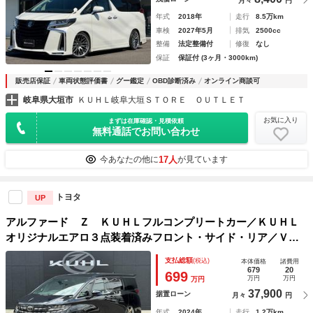
月々
円
年式
2018年
走行
8.5万km
車検
2027年5月
排気
2500cc
整備
法定整備付
修復
なし
保証
保証付 (3ヶ月・3000km)
販売店保証
車両状態評価書
グー鑑定
OBD診断済み
オンライン商談可
岐阜県大垣市
ＫＵＨＬ岐阜大垣ＳＴＯＲＥ ＯＵＴＬＥＴ
お気に入り
まずは在庫確認・見積依頼
無料通話でお問い合わせ
17人
今あなたの他に
が見ています
トヨタ
UP
アルファード Ｚ ＫＵＨＬフルコンプリートカー／ＫＵＨＬ
オリジナルエアロ３点装着済みフロント・サイド・リア／ＶＥ
ＲＺーＶＲＣ０３ ２１インチアルミホイール＋国産タイヤ／
支払総額
(税込)
本体価格
諸費用
ＲＳＲローダウンサスペンション
679
20
699
万円
万円
万円
37,900
据置ローン
月々
円
年式
2024年
走行
1.2万km