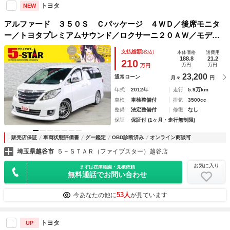
トヨタ
NEW
アルファード ３５０Ｓ Ｃパッケージ ４ＷＤ／後席モニタ
ー／トヨタプレミアムサウンド／ロクサーニ２０ＡＷ／モデリ
スタエアロ／ローダウン／電動シート／クルーズコントロール
支払総額
(税込)
本体価格
諸費用
／クリアランスソナー／ＥＴＣ／１００Ｖ電源／純正ナビ／地
188.8
21.2
210
万円
万円
万円
デジ／Ｂカメラ
23,200
通常ローン
月々
円
年式
2012年
走行
5.9万km
車検
車検整備付
排気
3500cc
整備
法定整備付
修復
なし
保証
保証付 (1ヶ月・走行無制限)
販売店保証
車両状態評価書
グー鑑定
OBD診断済み
オンライン商談可
埼玉県越谷市
５－ＳＴＡＲ（ファイブスター）越谷店
お気に入り
まずは在庫確認・見積依頼
無料通話でお問い合わせ
53人
今あなたの他に
が見ています
トヨタ
UP