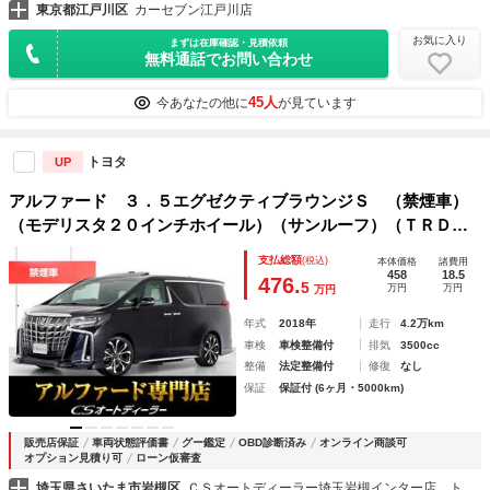
東京都江戸川区
カーセブン江戸川店
お気に入り
まずは在庫確認・見積依頼
無料通話でお問い合わせ
45人
今あなたの他に
が見ています
トヨタ
UP
アルファード ３．５エグゼクティブラウンジＳ （禁煙車）
（モデリスタ２０インチホイール）（サンルーフ）（ＴＲＤエ
アロ）ダウンサス／新品タイヤ交換済／ＪＢＬサウンド／白本
支払総額
(税込)
本体価格
諸費用
革シート／後席モニター／トヨタセーフティセンス／全周囲カ
458
18.5
476.
5
万円
万円
万円
メラ／ＡＣ１００Ｖ電源
年式
2018年
走行
4.2万km
車検
車検整備付
排気
3500cc
整備
法定整備付
修復
なし
保証
保証付 (6ヶ月・5000km)
販売店保証
車両状態評価書
グー鑑定
OBD診断済み
オンライン商談可
オプション見積り可
ローン仮審査
埼玉県さいたま市岩槻区
ＣＳオートディーラー埼玉岩槻インター店 トヨタ ２０系３０系４０系アルファード／ヴェルファイア／ハイブリッド／カスタム／高品質中古車専門店