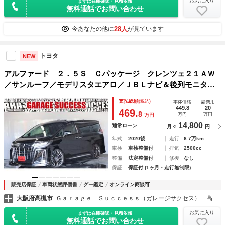
お気に入り
まずは在庫確認・見積依頼
無料通話でお問い合わせ
28人
今あなたの他に
が見ています
トヨタ
NEW
アルファード ２．５Ｓ Ｃパッケージ クレンツェ２１ＡＷ
／サンルーフ／モデリスタエアロ／ＪＢＬナビ＆後列モニター
／ローダウン／クルコン／ＥＴＣ２．０／両側パワスラ／３６
支払総額
(税込)
本体価格
諸費用
０度カメラ／Ｂカメラ／パワーＢドア／ヒートシーター／ＨＤ
449.8
20
469.
8
万円
万円
万円
ＭＩ
14,800
通常ローン
月々
円
年式
2020後
走行
6.7万km
車検
車検整備付
排気
2500cc
整備
法定整備付
修復
なし
保証
保証付 (1ヶ月・走行無制限)
販売店保証
車両状態評価書
グー鑑定
オンライン商談可
大阪府高槻市
Ｇａｒａｇｅ Ｓｕｃｃｅｓｓ（ガレージサクセス） 高槻店 アルファード・ヴェルファイア・ヴォクシー専門店
お気に入り
まずは在庫確認・見積依頼
無料通話でお問い合わせ