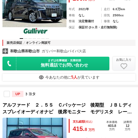
年式
2021年
走行
6.0万km
車検
なし
排気
2500cc
整備
法定整備付
修復
なし
保証
保証付 (3ヶ月・走行無制限)
販売店保証
オンライン商談可
和歌山県和歌山市
ガリバー和歌山バイパス店
お気に入り
まずは在庫確認・見積依頼
無料通話でお問い合わせ
5人
今あなたの他に
が見ています
トヨタ
UP
アルファード ２．５Ｓ Ｃパッケージ 後期型 ＪＢＬディ
スプレイオーディオナビ 後席モニター モデリスタ レーダ
ークルーズ トヨタセーフティセンス ＢＳＭ デジタルイン
支払総額
(税込)
本体価格
諸費用
ナーミラー ステアリングヒーター シートヒーター ベンチ
403.8
12
415.
8
万円
万円
万円
レーション