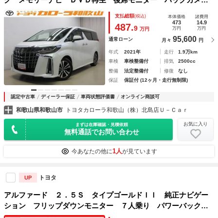
ラ 衝突被害軽減システム ＥＴＣ 両側電動スライド ＬＥ
支払総額
(税込)
本体価格
諸費用
Ｄヘッドランプ 乗車定員７人 ３列シート
473
14.9
487.
9
万円
万円
万円
95,600
通常ローン
月々
円
年式
2021年
走行
1.9万km
車検
車検整備付
排気
2500cc
整備
法定整備付
修復
なし
保証
保証付 (12ヶ月・走行無制限)
認定中古車
ディーラー保証
車両状態評価書
オンライン商談可
和歌山県和歌山市
トヨタカローラ和歌山（株）北島店Ｕ－Ｃａｒ
お気に入り
まずは在庫確認・見積依頼
無料通話でお問い合わせ
1人
今あなたの他に
が見ています
トヨタ
UP
アルファード ２．５Ｓ タイプゴールドＩＩ 純正ナビゲー
ション フリップダウンモニター ７人乗り パワーバックド
ア ＣＤ／ＤＶＤ再生ＥＴＣ車載器 オットマン モデリスタ