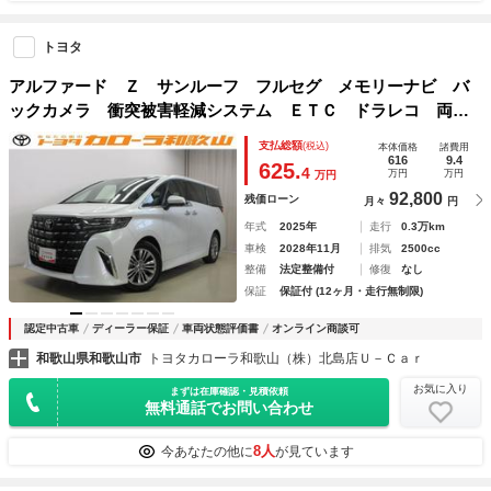
トヨタ
アルファード Ｚ サンルーフ フルセグ メモリーナビ バ
ックカメラ 衝突被害軽減システム ＥＴＣ ドラレコ 両側
電動スライド ＬＥＤヘッドランプ 乗車定員７人 ３列シー
支払総額
(税込)
本体価格
諸費用
ト
616
9.4
625.
4
万円
万円
万円
92,800
残価ローン
月々
円
年式
2025年
走行
0.3万km
車検
2028年11月
排気
2500cc
整備
法定整備付
修復
なし
保証
保証付 (12ヶ月・走行無制限)
認定中古車
ディーラー保証
車両状態評価書
オンライン商談可
和歌山県和歌山市
トヨタカローラ和歌山（株）北島店Ｕ－Ｃａｒ
お気に入り
まずは在庫確認・見積依頼
無料通話でお問い合わせ
8人
今あなたの他に
が見ています