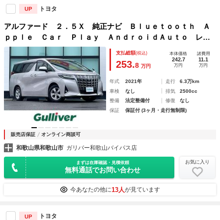
トヨタ
UP
アルファード ２．５Ｘ 純正ナビ Ｂｌｕｅｔｏｏｔｈ Ａ
ｐｐｌｅ Ｃａｒ Ｐｌａｙ ＡｎｄｒｏｉｄＡｕｔｏ レー
ダークルーズコントロール クリアランスソナー レーントレ
支払総額
(税込)
本体価格
諸費用
ーシングアシスト ロードサインアシスト ＥＴＣ
242.7
11.1
253.
8
万円
万円
万円
年式
2021年
走行
6.3万km
車検
なし
排気
2500cc
整備
法定整備付
修復
なし
保証
保証付 (3ヶ月・走行無制限)
販売店保証
オンライン商談可
和歌山県和歌山市
ガリバー和歌山バイパス店
お気に入り
まずは在庫確認・見積依頼
無料通話でお問い合わせ
13人
今あなたの他に
が見ています
トヨタ
UP