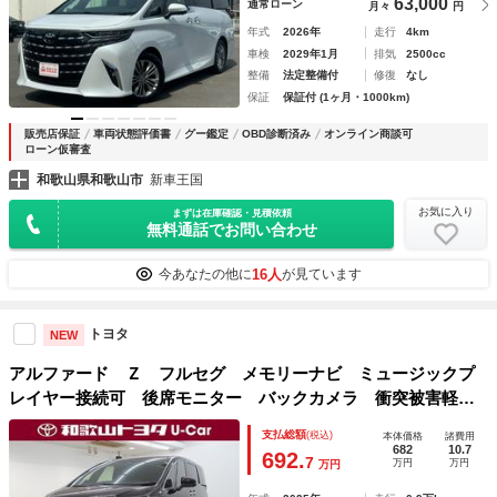
63,000
通常ローン
月々
円
年式
2026年
走行
4km
車検
2029年1月
排気
2500cc
整備
法定整備付
修復
なし
保証
保証付 (1ヶ月・1000km)
販売店保証
車両状態評価書
グー鑑定
OBD診断済み
オンライン商談可
ローン仮審査
和歌山県和歌山市
新車王国
お気に入り
まずは在庫確認・見積依頼
無料通話でお問い合わせ
16人
今あなたの他に
が見ています
トヨタ
NEW
アルファード Ｚ フルセグ メモリーナビ ミュージックプ
レイヤー接続可 後席モニター バックカメラ 衝突被害軽減
システム ＥＴＣ ドラレコ 両側電動スライド ＬＥＤヘッ
支払総額
(税込)
本体価格
諸費用
ドランプ 乗車定員７人 ３列シート ワンオーナー
682
10.7
692.
7
万円
万円
万円