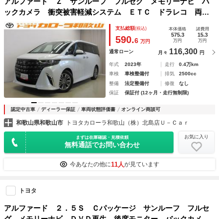
アルファード Ｚ サンルーフ フルセグ メモリーナビ バ
ックカメラ 衝突被害軽減システム ＥＴＣ ドラレコ 両側
電動スライド ＬＥＤヘッドランプ 乗車定員７人 ３列シー
支払総額
(税込)
本体価格
諸費用
ト
575.3
15.3
590.
6
万円
万円
万円
116,300
通常ローン
月々
円
年式
2023年
走行
0.4万km
車検
車検整備付
排気
2500cc
整備
法定整備付
修復
なし
保証
保証付 (12ヶ月・走行無制限)
認定中古車
ディーラー保証
車両状態評価書
オンライン商談可
和歌山県和歌山市
トヨタカローラ和歌山（株）北島店Ｕ－Ｃａｒ
お気に入り
まずは在庫確認・見積依頼
無料通話でお問い合わせ
11人
今あなたの他に
が見ています
トヨタ
アルファード ２．５Ｓ Ｃパッケージ サンルーフ フルセ
グ メモリーナビ ＤＶＤ再生 後席モニター バックカメ