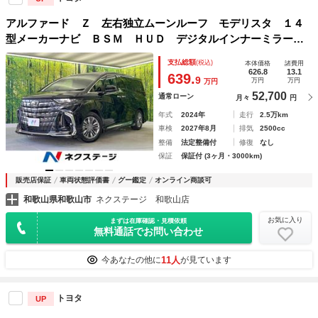
アルファード Ｚ 左右独立ムーンルーフ モデリスタ １４
型メーカーナビ ＢＳＭ ＨＵＤ デジタルインナーミラー
両側電動 パワーバックドア 全周囲カメラ 禁煙車 電動
支払総額
(税込)
本体価格
諸費用
リアゲート シートエアコン
626.8
13.1
639.
9
万円
万円
万円
52,700
通常ローン
月々
円
年式
2024年
走行
2.5万km
車検
2027年8月
排気
2500cc
整備
法定整備付
修復
なし
保証
保証付 (3ヶ月・3000km)
販売店保証
車両状態評価書
グー鑑定
オンライン商談可
和歌山県和歌山市
ネクステージ 和歌山店
お気に入り
まずは在庫確認・見積依頼
無料通話でお問い合わせ
11人
今あなたの他に
が見ています
トヨタ
UP