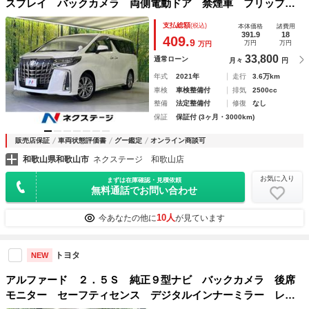
スプレイ バックカメラ 両側電動ドア 禁煙車 フリップダ
ウン デジタルインナーミラー 衝突被害軽減システム レー
支払総額
(税込)
本体価格
諸費用
ダークルーズ 電動リアゲート ＢＳＭ 前後ドラレコ ＥＴ
391.9
18
409.
9
万円
万円
万円
Ｃ
33,800
通常ローン
月々
円
年式
2021年
走行
3.6万km
車検
車検整備付
排気
2500cc
整備
法定整備付
修復
なし
保証
保証付 (3ヶ月・3000km)
販売店保証
車両状態評価書
グー鑑定
オンライン商談可
和歌山県和歌山市
ネクステージ 和歌山店
お気に入り
まずは在庫確認・見積依頼
無料通話でお問い合わせ
10人
今あなたの他に
が見ています
トヨタ
NEW
アルファード ２．５Ｓ 純正９型ナビ バックカメラ 後席
モニター セーフティセンス デジタルインナーミラー レー