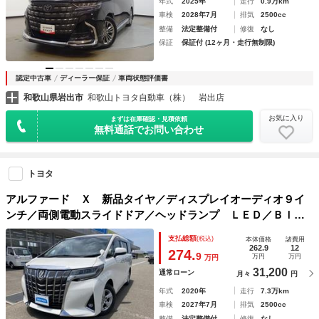
年式
2025年
走行
0.9万km
車検
2028年7月
排気
2500cc
整備
法定整備付
修復
なし
保証
保証付 (12ヶ月・走行無制限)
認定中古車
ディーラー保証
車両状態評価書
和歌山県岩出市
和歌山トヨタ自動車（株） 岩出店
お気に入り
まずは在庫確認・見積依頼
無料通話でお問い合わせ
トヨタ
アルファード Ｘ 新品タイヤ／ディスプレイオーディオ９イ
ンチ／両側電動スライドドア／ヘッドランプ ＬＥＤ／Ｂｌｕ
ｅｔｏｏｔｈ接続／ＥＴＣ／ＥＢＤ付ＡＢＳ／横滑り防止装置
支払総額
(税込)
本体価格
諸費用
／クルーズコントロール／バックモニター
262.9
12
274.
9
万円
万円
万円
31,200
通常ローン
月々
円
年式
2020年
走行
7.3万km
車検
2027年7月
排気
2500cc
整備
法定整備付
修復
なし