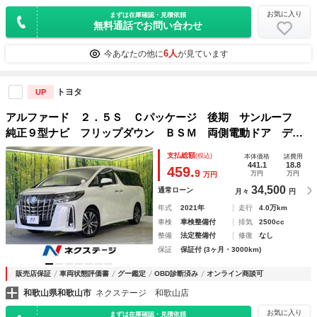
お気に入り
まずは在庫確認・見積依頼
無料通話でお問い合わせ
6人
今あなたの他に
が見ています
トヨタ
UP
アルファード ２．５Ｓ Ｃパッケージ 後期 サンルーフ
純正９型ナビ フリップダウン ＢＳＭ 両側電動ドア デジ
タルミラー バックカメラ セーフティセンス 電動リアゲー
支払総額
(税込)
本体価格
諸費用
ト シートエアコン ドラレコ ３眼ＬＥＤ
441.1
18.8
459.
9
万円
万円
万円
34,500
通常ローン
月々
円
年式
2021年
走行
4.0万km
車検
車検整備付
排気
2500cc
整備
法定整備付
修復
なし
保証
保証付 (3ヶ月・3000km)
販売店保証
車両状態評価書
グー鑑定
OBD診断済み
オンライン商談可
和歌山県和歌山市
ネクステージ 和歌山店
お気に入り
まずは在庫確認・見積依頼