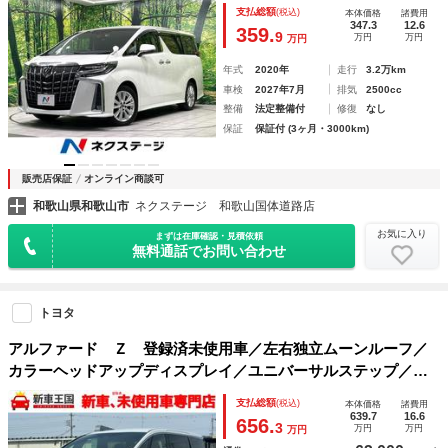
ダークルーズコントロール 両側電動スライドドア 禁煙車
支払総額
(税込)
本体価格
諸費用
ＥＴＣ２．０ ドラレコ Ｂｌｕｅｔｏｏｔｈ
347.3
12.6
359.
9
万円
万円
万円
年式
2020年
走行
3.2万km
車検
2027年7月
排気
2500cc
整備
法定整備付
修復
なし
保証
保証付 (3ヶ月・3000km)
販売店保証
オンライン商談可
和歌山県和歌山市
ネクステージ 和歌山国体道路店
お気に入り
まずは在庫確認・見積依頼
無料通話でお問い合わせ
トヨタ
アルファード Ｚ 登録済未使用車／左右独立ムーンルーフ／
カラーヘッドアップディスプレイ／ユニバーサルステップ／Ｈ
ＤＭＩ入力端子／パノラミックビューモニタ／ブラインドスポ
支払総額
(税込)
本体価格
諸費用
ットモニター／トヨタセーフティーセンス
639.7
16.6
656.
3
万円
万円
万円