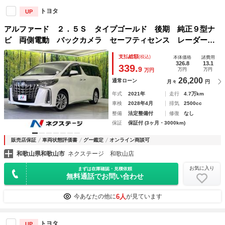
トヨタ
UP
アルファード ２．５Ｓ タイプゴールド 後期 純正９型ナ
ビ 両側電動 バックカメラ セーフティセンス レーダーク
ルーズ 禁煙車 電動リアゲート ハーフレザー 前後ドラレ
支払総額
(税込)
本体価格
諸費用
コ ３眼ＬＥＤ ビルトインＥＴＣ Ｂｌｕｅｔｏｏｔｈ
326.8
13.1
339.
9
万円
万円
万円
26,200
通常ローン
月々
円
年式
2021年
走行
4.7万km
車検
2028年4月
排気
2500cc
整備
法定整備付
修復
なし
保証
保証付 (3ヶ月・3000km)
販売店保証
車両状態評価書
グー鑑定
オンライン商談可
和歌山県和歌山市
ネクステージ 和歌山店
お気に入り
まずは在庫確認・見積依頼
無料通話でお問い合わせ
6人
今あなたの他に
が見ています
トヨタ
UP