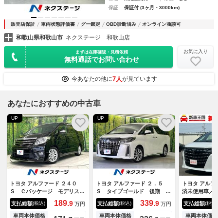
保証
保証付 (3ヶ月・3000km)
販売店保証
車両状態評価書
グー鑑定
OBD診断済み
オンライン商談可
和歌山県和歌山市
ネクステージ 和歌山店
お気に入り
まずは在庫確認・見積依頼
無料通話でお問い合わせ
7人
今あなたの他に
が見ています
あなたにおすすめの中古車
UP
UP
トヨタ アルファード ２４０
トヨタ アルファード ２．５
トヨタ アルフ
Ｓ Ｃパッケージ モデリスタ
Ｓ タイプゴールド 後期 純
済未使用車／
エアロ サンルーフ 純正８型
正９型ナビ 両側電動 バック
ーフ／カラー
189.
339.
9
9
支払総額
支払総額
支払総額
(税込)
(税込)
(税込)
万円
万円
ナビ 全周囲カメラ 後席モニ
カメラ セーフティセンス レ
スプレイ／ユ
ター 両側電動スライドドア
ーダークルーズ 禁煙車 電動
プ／ＨＤＭＩ
車両本体価格
車両本体価格
車両本体価格