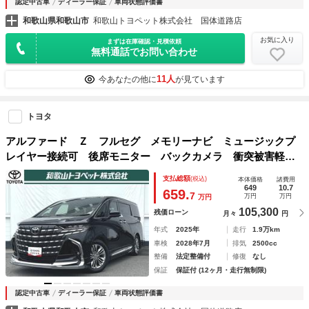
認定中古車
ディーラー保証
車両状態評価書
和歌山県和歌山市
和歌山トヨペット株式会社 国体道路店
お気に入り
まずは在庫確認・見積依頼
無料通話でお問い合わせ
11人
今あなたの他に
が見ています
トヨタ
アルファード Ｚ フルセグ メモリーナビ ミュージックプ
レイヤー接続可 後席モニター バックカメラ 衝突被害軽減
システム ＥＴＣ ドラレコ 両側電動スライド ＬＥＤヘッ
支払総額
(税込)
本体価格
諸費用
ドランプ 乗車定員７人 ３列シート ワンオーナー
649
10.7
659.
7
万円
万円
万円
105,300
残価ローン
月々
円
年式
2025年
走行
1.9万km
車検
2028年7月
排気
2500cc
整備
法定整備付
修復
なし
保証
保証付 (12ヶ月・走行無制限)
認定中古車
ディーラー保証
車両状態評価書