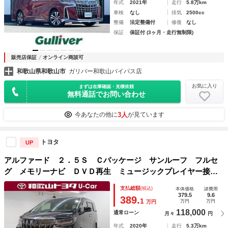
年式
2021年
走行
5.8万km
車検
なし
排気
2500cc
整備
法定整備付
修復
なし
保証
保証付 (3ヶ月・走行無制限)
販売店保証
オンライン商談可
和歌山県和歌山市
ガリバー和歌山バイパス店
お気に入り
まずは在庫確認・見積依頼
無料通話でお問い合わせ
3人
今あなたの他に
が見ています
トヨタ
UP
アルファード ２．５Ｓ Ｃパッケージ サンルーフ フルセ
グ メモリーナビ ＤＶＤ再生 ミュージックプレイヤー接続
可 後席モニター バックカメラ 衝突被害軽減システム Ｅ
支払総額
(税込)
本体価格
諸費用
ＴＣ ドラレコ 両側電動スライド ＬＥＤヘッドランプ 乗
379.5
9.6
389.
1
万円
万円
万円
車定員７人
118,000
通常ローン
月々
円
年式
2020年
走行
5.3万km