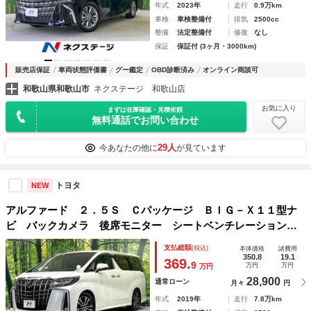
年式
2023年
走行
0.9万km
車検
車検整備付
排気
2500cc
整備
法定整備付
修復
なし
保証
保証付 (3ヶ月・3000km)
販売店保証
車両状態評価書
グー鑑定
OBD診断済み
オンライン商談可
和歌山県和歌山市
ネクステージ 和歌山店
お気に入り
まずは在庫確認・見積依頼
無料通話でお問い合わせ
29人
今あなたの他に
が見ています
トヨタ
NEW
アルファード ２．５Ｓ Ｃパッケージ ＢＩＧ－Ｘ１１型ナ
ビ バックカメラ 後席モニター シートベンチレーション
衝突軽減装置 パワーバックドア レーダークルーズ 禁煙
支払総額
(税込)
本体価格
諸費用
車 ＥＴＣ オットマン リアオートエアコン 電動パーキン
350.8
19.1
369.
9
万円
万円
万円
グブレーキ
28,900
通常ローン
月々
円
年式
2019年
走行
7.8万km