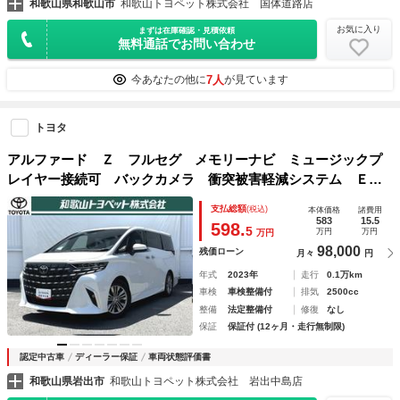
和歌山県和歌山市
和歌山トヨペット株式会社 国体道路店
お気に入り
まずは在庫確認・見積依頼
無料通話でお問い合わせ
7人
今あなたの他に
が見ています
トヨタ
アルファード Ｚ フルセグ メモリーナビ ミュージックプ
レイヤー接続可 バックカメラ 衝突被害軽減システム ＥＴ
Ｃ 両側電動スライド ＬＥＤヘッドランプ 乗車定員７人
支払総額
(税込)
本体価格
諸費用
３列シート ワンオーナー 記録簿
583
15.5
598.
5
万円
万円
万円
98,000
残価ローン
月々
円
年式
2023年
走行
0.1万km
車検
車検整備付
排気
2500cc
整備
法定整備付
修復
なし
保証
保証付 (12ヶ月・走行無制限)
認定中古車
ディーラー保証
車両状態評価書
和歌山県岩出市
和歌山トヨペット株式会社 岩出中島店