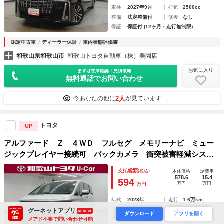
車検
2027年9月
排気
2500cc
整備
法定整備付
修復
なし
保証
保証付 (12ヶ月・走行無制限)
認定中古車
ディーラー保証
車両状態評価書
和歌山県和歌山市
和歌山トヨタ自動車（株）美園店
お気に入り
まずは在庫確認・見積依頼
無料通話でお問い合わせ
2人
今あなたの他に
が見ています
トヨタ
UP
アルファード Ｚ ４ＷＤ フルセグ メモリーナビ ミュー
ジックプレイヤー接続可 バックカメラ 衝突被害軽減システ
ム ＥＴＣ 両側電動スライド ＬＥＤヘッドランプ 乗車定
支払総額
(税込)
本体価格
諸費用
員７人 ３列シート ワンオーナー
578.6
15.4
594
万円
万円
万円
年式
2023年
走行
1.6万km
車検
車検整備付
排気
2500cc
グーネットアプリ
RENEW
ダウンロード
アプリを開く
メアド不要で問い合わせ可能
整備
法定整備付
修復
なし