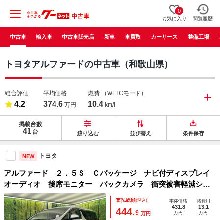
0
お気に入り
閲覧履歴
中古車
輸入車
中古車販売店
新車
車買取
カーリース
整備工場
トヨタアルファードの中古車（和歌山県）
総合評価
平均価格
燃費
（WLTCモード）
4.2
374.6
10.4
万円
km/l
掲載台数
41
台
絞り込む
並び替え
条件保存
トヨタ
NEW
アルファード ２．５Ｓ Ｃパッケージ ナビ付ディスプレイ
オーディオ 後席モニター バックカメラ 衝突被害軽減シス
テム 禁煙車 電動リアゲート シートエアコン デジタルイ
支払総額
(税込)
本体価格
諸費用
ンナーミラー ＣＤ／ＤＶＤデッキ 前後ドラレコ ３眼ＬＥ
431.8
13.1
444.
9
万円
万円
万円
Ｄ スペアタイ