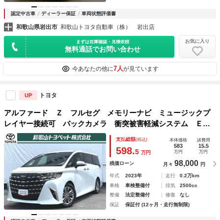
認定中古車
ディーラー保証
車両状態評価書
和歌山県岩出市
和歌山トヨタ自動車（株） 岩出店
お気に入り
まずは在庫確認・見積依頼
無料通話でお問い合わせ
7人
今あなたの他に
が見ています
トヨタ
UP
アルファード Ｚ フルセグ メモリーナビ ミュージックプ
レイヤー接続可 バックカメラ 衝突被害軽減システム ＥＴ
Ｃ 両側電動スライド ＬＥＤヘッドランプ 乗車定員７人
支払総額
(税込)
本体価格
諸費用
３列シート ワンオーナー アルミホイール キーレス
583
15.5
598.
5
万円
万円
万円
98,000
残価ローン
月々
円
年式
2023年
走行
0.2万km
車検
車検整備付
排気
2500cc
整備
法定整備付
修復
なし
保証
保証付 (12ヶ月・走行無制限)