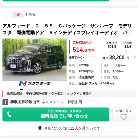
トヨタ
UP
アルファード ２．５Ｓ Ｃパッケージ サンルーフ モデリ
スタ 両側電動ドア ９インチディスプレイオーディオ バッ
クカメラ 禁煙車 フリップダウン デジタルインナーミラ
支払総額
(税込)
本体価格
諸費用
ー ＢＳＭ セーフティセンス ＥＴＣ ドラレコ
501.5
13.4
514.
9
万円
万円
万円
38,200
通常ローン
月々
円
年式
2023年
走行
3.7万km
車検
2028年3月
排気
2500cc
整備
法定整備付
修復
なし
保証
保証付 (3ヶ月・3000km)
販売店保証
車両状態評価書
グー鑑定
オンライン商談可
和歌山県和歌山市
ネクステージ 和歌山店
お気に入り
まずは在庫確認・見積依頼
無料通話でお問い合わせ
12人
今あなたの他に
が見ています