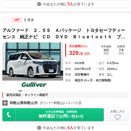
5人
今あなたの他に
が見ています
トヨタ
UP
アルファード ２．５Ｓ Ａパッケージ トヨタセーフティー
センス 純正ナビ ＣＤ ＤＶＤ Ｂｌｕｅｔｏｏｔｈ ブラ
インドスポットモニター デジタルインナーミラー 純正フロ
支払総額
(税込)
本体価格
諸費用
アマット ＬＥＤヘッドライト フォグランプ 純正アルミホ
322
7.8
329.
8
万円
万円
万円
イール ＥＴＣ
年式
2018年
走行
5.8万km
車検
2027年12月
排気
2500cc
整備
法定整備付
修復
なし
保証
保証付 (3ヶ月・走行無制限)
販売店保証
オンライン商談可
和歌山県和歌山市
ガリバー和歌山バイパス店
お気に入り
まずは在庫確認・見積依頼
無料通話でお問い合わせ
6人
今あなたの他に
が見ています