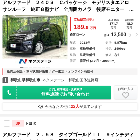
アルファード ２４０Ｓ Ｃパッケージ モデリスタエアロ
サンルーフ 純正８型ナビ 全周囲カメラ 後席モニター 両
側電動スライドドア パワーシート パワーバックドア ＨＩ
支払総額
(税込)
本体価格
諸費用
Ｄヘッド ＥＴＣ オットマン クルーズコントロール 禁煙
171.7
18.2
189.
9
万円
万円
万円
車
13,500
通常ローン
月々
円
年式
2013年
走行
5.5万km
車検
車検整備付
排気
2400cc
整備
法定整備付
修復
なし
保証
保証付 (3ヶ月・3000km)
販売店保証
車両状態評価書
グー鑑定
オンライン商談可
和歌山県和歌山市
ネクステージ 和歌山国体道路店
お気に入り
まずは在庫確認・見積依頼
無料通話でお問い合わせ
22人
今あなたの他に
が見ています
トヨタ
UP
アルファード ２．５Ｓ タイプゴールドＩＩ ９インチディ