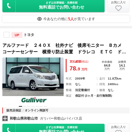
お気に入り
まずは在庫確認・見積依頼
無料通話でお問い合わせ
5人
今あなたの他に
が見ています
トヨタ
UP
アルファード ２４０Ｘ 社外ナビ 後席モニター Ｂカメ
コーナーセンサー 横滑り防止装置 ドラレコ ＥＴＣ ドア
バイザー 社外フロアマット 片側パワスラ ステアリングス
支払総額
(税込)
本体価格
諸費用
イッチ 電動格納ミラー オートライト フォグランプ
64.8
14.1
78.
9
万円
万円
万円
年式
2009年
走行
11.8万km
車検
なし
排気
2400cc
整備
法定整備付
修復
なし
保証
保証付 (3ヶ月・走行無制限)
販売店保証
オンライン商談可
和歌山県和歌山市
ガリバー和歌山バイパス店
お気に入り
まずは在庫確認・見積依頼
無料通話でお問い合わせ