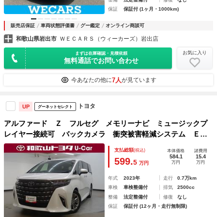
保証
保証付 (1ヶ月・1000km)
販売店保証
車両状態評価書
グー鑑定
オンライン商談可
和歌山県岩出市
ＷＥＣＡＲＳ（ウィーカーズ）岩出店
お気に入り
まずは在庫確認・見積依頼
無料通話でお問い合わせ
7人
今あなたの他に
が見ています
トヨタ
UP
グーネットセレクト
アルファード Ｚ フルセグ メモリーナビ ミュージックプ
レイヤー接続可 バックカメラ 衝突被害軽減システム ＥＴ
Ｃ 両側電動スライド ＬＥＤヘッドランプ 乗車定員７人
支払総額
(税込)
本体価格
諸費用
３列シート ワンオーナー
584.1
15.4
599.
5
万円
万円
万円
年式
2023年
走行
0.7万km
車検
車検整備付
排気
2500cc
整備
法定整備付
修復
なし
保証
保証付 (12ヶ月・走行無制限)