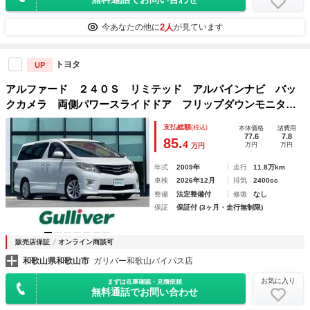
2人
今あなたの他に
が見ています
トヨタ
UP
アルファード ２４０Ｓ リミテッド アルパインナビ バッ
クカメラ 両側パワースライドドア フリップダウンモニタ
ー プッシュスタート 社外ステアリングホイール ステアリ
支払総額
(税込)
本体価格
諸費用
ングスイッチ ＷＡＣ オットマン
77.6
7.8
85.
4
万円
万円
万円
年式
2009年
走行
11.8万km
車検
2026年12月
排気
2400cc
整備
法定整備付
修復
なし
保証
保証付 (3ヶ月・走行無制限)
販売店保証
オンライン商談可
和歌山県和歌山市
ガリバー和歌山バイパス店
お気に入り
まずは在庫確認・見積依頼
無料通話でお問い合わせ