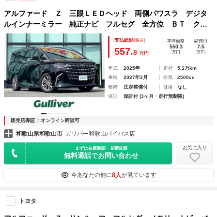
アルファード Ｚ 三眼ＬＥＤヘッド 両側パワスラ デジタ
ルインナーミラー 純正ナビ フルセグ 全方位 ＢＴ クリ
アランスソナー コーナーセンサー ＢＳＭ プリクラ 横滑
支払総額
(税込)
本体価格
諸費用
り防止 レーンキープ レーダークルコン エアシート
550.3
7.5
557.
8
万円
万円
万円
年式
2025年
走行
5.1万km
車検
2027年3月
排気
2500cc
整備
法定整備付
修復
なし
保証
保証付 (3ヶ月・走行無制限)
販売店保証
オンライン商談可
和歌山県和歌山市
ガリバー和歌山バイパス店
お気に入り
まずは在庫確認・見積依頼
無料通話でお問い合わせ
8人
今あなたの他に
が見ています
トヨタ