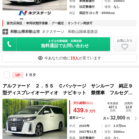
車検
車検整備付
排気
2500cc
整備
法定整備付
修復
なし
保証
保証付 (3ヶ月・3000km)
販売店保証
車両状態評価書
グー鑑定
オンライン商談可
和歌山県和歌山市
ネクステージ 和歌山国体道路店
お気に入り
まずは在庫確認・見積依頼
無料通話でお問い合わせ
19人
今あなたの他に
が見ています
トヨタ
UP
アルファード ２．５Ｓ Ｃパッケージ サンルーフ 純正９
型ディスプレイオーディオ ナビキット 禁煙車 フルセグ
ブラインドスポットモニター デジタルインナーミラー バッ
支払総額
(税込)
本体価格
諸費用
クカメラ セーフティセンス ＥＴＣ２．０
427.1
12.8
439.
9
万円
万円
万円
32,900
通常ローン
月々
円
年式
2020年
走行
2.0万km
車検
2027年11月
排気
2500cc
整備
法定整備付
修復
なし