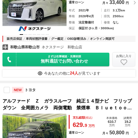
33,400
通常ローン
月々
円
年式
2021年
走行
3.1万km
車検
2028年4月
排気
2500cc
整備
法定整備付
修復
なし
保証
保証付 (3ヶ月・3000km)
販売店保証
車両状態評価書
グー鑑定
OBD診断済み
オンライン商談可
和歌山県和歌山市
ネクステージ 和歌山店
お気に入り
まずは在庫確認・見積依頼
無料通話でお問い合わせ
24人
今あなたの他に
が見ています
トヨタ
NEW
アルファード Ｚ ガラスルーフ 純正１４型ナビ フリップ
ダウン 全周囲カメラ 両側電動 禁煙車 Ｂｌｕｅｔｏｏｔ
ｈ ｅｔｃ シートベンチレーション ブラインドスポットモ
支払総額
(税込)
本体価格
諸費用
ニター デジタルインナーミラー
610.7
19.2
629.
9
万円
万円
万円
50,800
通常ローン
月々
円