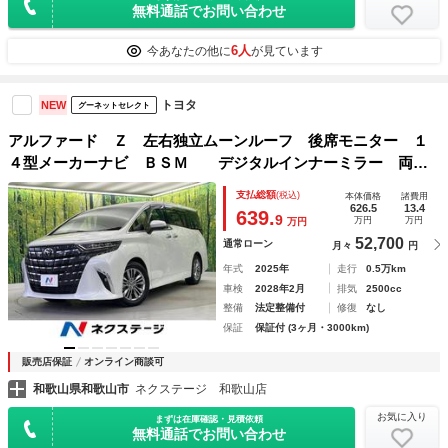
無料通話でお問い合わせ
6人
今あなたの他に
が見ています
トヨタ
NEW
グーネットセレクト
アルファード Ｚ 左右独立ムーンルーフ 後席モニター １
４型メーカーナビ ＢＳＭ デジタルインナーミラー 両側
電動 パワーバックドア 全周囲カメラ 禁煙車 電動リアゲ
支払総額
(税込)
本体価格
諸費用
ート シートエアコン ＥＴＣ ドラレコ
626.5
13.4
639.
9
万円
万円
万円
52,700
通常ローン
月々
円
年式
2025年
走行
0.5万km
車検
2028年2月
排気
2500cc
整備
法定整備付
修復
なし
保証
保証付 (3ヶ月・3000km)
販売店保証
オンライン商談可
和歌山県和歌山市
ネクステージ 和歌山店
お気に入り
まずは在庫確認・見積依頼
無料通話でお問い合わせ