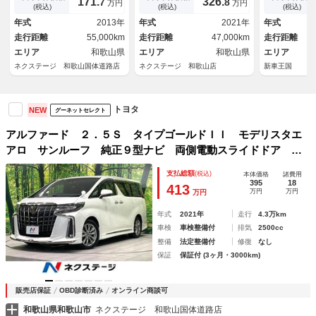
171.
326.
7
8
万円
万円
パワーシート パワーバックド
リアゲート ハーフレザー 前
ミックビュー
(税込)
(税込)
(税込)
ア ＨＩＤヘッド ＥＴＣ オ
後ドラレコ ３眼ＬＥＤ ビル
ドスポットモ
年式
2013年
年式
2021年
年式
ットマン クルーズコントロー
トインＥＴＣ Ｂｌｕｅｔｏｏ
ーフティーセ
走行距離
55,000km
走行距離
47,000km
走行距離
ル 禁煙車
ｔｈ
エリア
和歌山県
エリア
和歌山県
エリア
ネクステージ 和歌山国体道路店
ネクステージ 和歌山店
新車王国
トヨタ
NEW
グーネットセレクト
アルファード ２．５Ｓ タイプゴールドＩＩ モデリスタエ
アロ サンルーフ 純正９型ナビ 両側電動スライドドア 電
動リアゲート バックカメラ 禁煙車 セーフティセンス ハ
支払総額
(税込)
本体価格
諸費用
ーフレザーシート ＥＴＣ ドラレコ レーダークルーズコン
395
18
413
万円
万円
万円
トロール
年式
2021年
走行
4.3万km
車検
車検整備付
排気
2500cc
整備
法定整備付
修復
なし
保証
保証付 (3ヶ月・3000km)
販売店保証
OBD診断済み
オンライン商談可
和歌山県和歌山市
ネクステージ 和歌山国体道路店