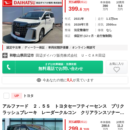
支払総額
(税込)
本体価格
諸費用
390
9.6
399.
6
万円
万円
万円
年式
2021年
走行
1.3万km
車検
2028年7月
排気
2500cc
整備
法定整備付
修復
なし
保証
保証付 (12ヶ月・走行無制限)
認定中古車
ディーラー保証
車両状態評価書
オンライン商談可
和歌山県田辺市
田辺ダイハツ販売株式会社 Ｕ－ＣＡＲ田辺
お気に入り
まずは在庫確認・見積依頼
無料通話でお問い合わせ
8人
今あなたの他に
が見ています
トヨタ
UP
アルファード ２．５Ｓ トヨタセーフティーセンス プリク
ラッシュブレーキ レーダークルコン クリアランスソナー
レーンキープアシスト 左右独立温度コントロールオートエア
支払総額
(税込)
本体価格
諸費用
コン サンシェード ドラレコ バックカメラ
288.6
11.2
299.
8
万円
万円
万円