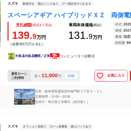
スズキ
動画付き
購入パックあり
グー保証付けられます
202
年式
支払総額
車両本体価格
(税込)(リ済込)
(税込)
202
車検
139.
131.
9
9
法定
万円
万円
整備
66
排気量
（諸費用8万円を含む）
4
4
コンピューター診断済
外装
内装
機関／正常
通常ローン
11,900
お気に入り
詳細
月々
円
ご利用時
住所：岐阜県美濃加茂市御門町２丁目３－３１
営業時間：10:00～20:00
定休日：毎月第三水曜日（祝日除く）
スズキ
オプション見積り
ローン仮審査
購入パックあり