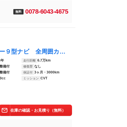
0078-6043-4675
無料
スペーシアギア ハイブリッドＸＺ メーカー９型ナビ 全周囲カメラ 両側電動ドア 衝突軽減システム アダプティブクルーズ ＥＴＣ シートヒーター オートエアコン ＬＥＤヘッドライト シートバックテーブル スマートキー
3年
6.7万km
走行距離
整備付
なし
修復歴
整備付
3ヶ月・3000km
保証付
0cc
CVT
ミッション
在庫の確認・お見積り（無料）