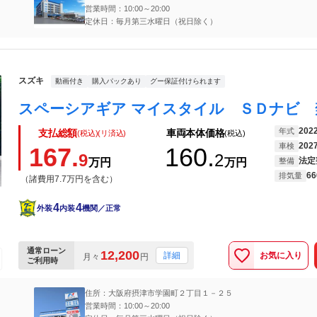
営業時間：10:00～20:00
定休日：毎月第三水曜日（祝日除く）
スズキ
動画付き
購入パックあり
グー保証付けられます
202
年式
支払総額
車両本体価格
(税込)(リ済込)
(税込)
202
車検
167.
160.
9
2
法定
万円
万円
整備
66
排気量
（諸費用7.7万円を含む）
4
4
外装
内装
機関／正常
通常ローン
12,200
お気に入り
詳細
月々
円
ご利用時
住所：大阪府摂津市学園町２丁目１－２５
営業時間：10:00～20:00