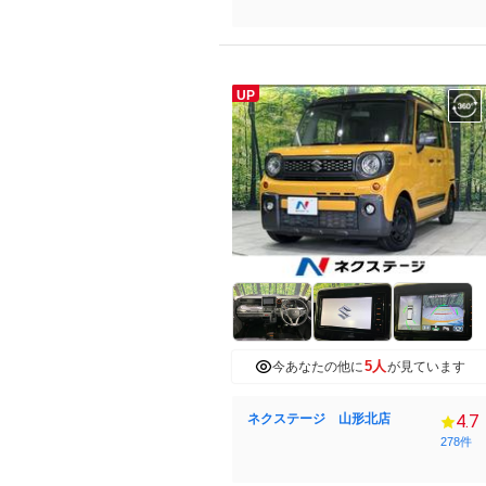
UP
5人
今あなたの他に
が見ています
ネクステージ 山形北店
4.7
278件