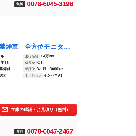
0078-6045-3196
無料
スペーシアギア マイスタイル ＳＤナビ 禁煙車 全方位モニター用カメラ セーフティサポート 両側パワースライドドア ビルトインＥＴＣ 前席シートヒーター アダプティブクルーズコントロール ＬＥＤヘッドライト 純正１４インチアルミ
2年
3.4万km
走行距離
7年8月
なし
修復歴
整備付
3ヶ月・3000km
保証付
0cc
インパネAT
ミッション
在庫の確認・お見積り（無料）
0078-6047-2467
無料