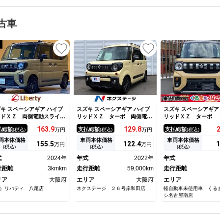
古車
キ スペーシアギア ハイブ
スズキ スペーシアギア ハイブ
スズキ スペーシアギア
ッドＸＺ 両側電動スライド
リッドＸＺ ターボ 両側電動
リッドＸＺ ターボ 
ア クリアランスソナー オ
ドア ＳＤナビ 衝突被害軽減
Ｄ・ターボ・届出済未
163.
9
129.
8
払総額
支払総額
支払総額
(税込)
万円
(税込)
万円
(税込)
トクルーズコントロール オ
システム レーダークルーズ
両側電動スライドドア
トライト スマートキー ア
禁煙車 ドラレコ スマートキ
電源・アルミホイール
両本体価格
車両本体価格
車両本体価格
155.
5
122.
4
1
万円
万円
ドリングストップ 電動格納
ー ＬＥＤヘッド ＥＴＣ 純
ナルテーブル・ＬＥＤ
(税込)
(税込)
(税込)
ラー シートヒーター ベン
正１４インチアルミ 車線逸脱
イト・電動パーキング
式
2024年
年式
2022年
年式
シート ＣＶＴ オットマ
警報 オートライト オートエ
キホールド・シートヒ
 ルーフレール
行距離
3kmkm
アコン
走行距離
59,000km
オットマン
走行距離
リア
大阪府
エリア
大阪府
エリア
）リバティ 八尾店
ネクステージ ２６号岸和田店
軽自動車未使用車 くる
シ名古屋南店