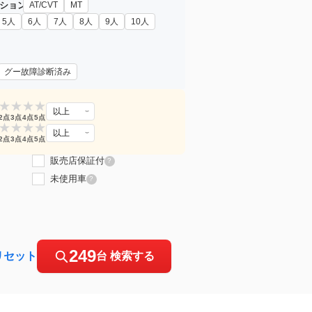
ション
AT/CVT
MT
5人
6人
7人
8人
9人
10人
グー故障診断済み
★
★
★
★
以上
2点
3点
4点
5点
★
★
★
★
以上
2点
3点
4点
5点
販売店保証付
?
未使用車
?
249
リセット
台 検索する