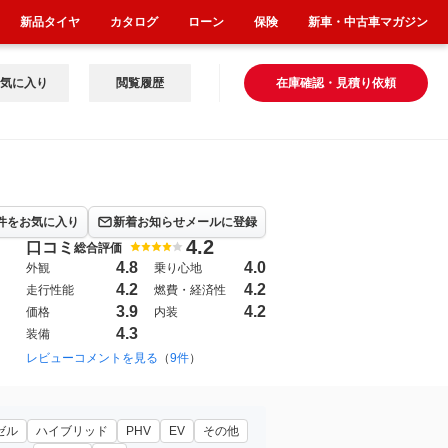
新品タイヤ
カタログ
ローン
保険
新車・中古車マガジン
気に入り
閲覧履歴
在庫確認・見積り依頼
件をお気に入り
新着お知らせメールに登録
4.2
口コミ
総合評価
4.8
4.0
外観
乗り心地
4.2
4.2
走行性能
燃費・経済性
3.9
4.2
価格
内装
4.3
装備
レビューコメントを見る
（
9件
）
ゼル
ハイブリッド
PHV
EV
その他