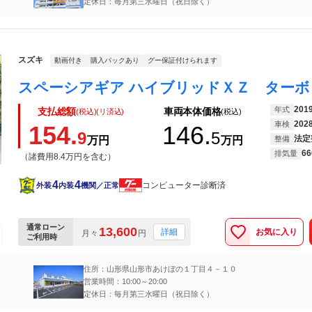
定休日：毎月第三水曜日（祝日除く）
スズキ
動画付き
購入パックあり
グー保証付けられます
201
年式
支払総額
車両本体価格
(税込)(リ済込)
(税込)
202
車検
154.
146.
9
5
法定
万円
万円
整備
66
排気量
（諸費用8.4万円を含む）
4
4
コンピューター診断済
外装
内装
機関／正常
通常ローン
13,600
お気に入り
詳細
月々
円
ご利用時
住所：山形県山形市あけぼの１丁目４－１０
営業時間：10:00～20:00
定休日：毎月第三水曜日（祝日除く）