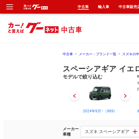
中古車
輸入車
中古車販売
新車
中古車
中古車
メーカー・ブランド一覧
スズキの
輸入車
スペーシアギア イエ
クルマ買取
モデルで絞り込む
カーリース
タイヤ交換
2018年12月~2023年11月（949）
2024年9月~（969）
整備工場
メーカー
スズキ スペーシアギア
車種
車検