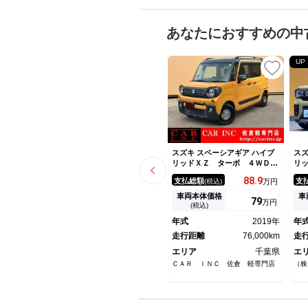
あなたにおすすめの中
UP
スズキ スペーシアギア ハイブ
スズ
リッドＸＺ ターボ ４ＷＤ
リ
両側パワースライドドア 社外
ド
88.
9
支払総額
支
(税込)
万円
８インチナビ シートヒータ
ー
ー 全方位モニター Ｂｌｕｅ
ー
車両本体価格
車
79
万円
ｔｏｏｔｈ 衝突被害軽減ブレ
イ
(税込)
ーキ クルーズコントロール
ミ
年式
2019年
年
オートハイビーム ＬＥＤヘッ
チ
ドライト ルーフレール
走行距離
76,000km
ン
走
エリア
千葉県
エ
ＣＡＲ ＩＮＣ 佐倉 軽専門店
（株