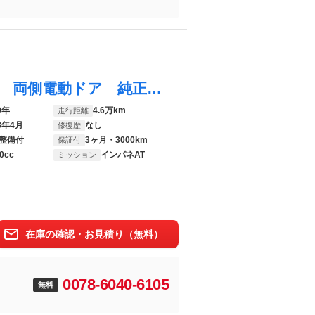
スペーシアギア ハイブリッドＸＺ ターボ 両側電動ドア 純正ＳＤナビ 全周囲カメラ 衝突被害軽減 禁煙車 コーナーセンサー スマートキー ＬＥＤヘッド ビルトインＥＴＣ クルコン 純正１４インチアルミ オートライト
9年
4.6万km
走行距離
8年4月
なし
修復歴
整備付
3ヶ月・3000km
保証付
0cc
インパネAT
ミッション
在庫の確認・お見積り（無料）
0078-6040-6105
無料