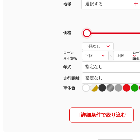
選択する
地域
マガジン
車カタログ
価格
自動車ローン
ローン
ロー
～
月々支払
頭金
保険
年式
レビュー
走行距離
車体色
価格相場
教習所
詳細条件で絞り込む
用語集