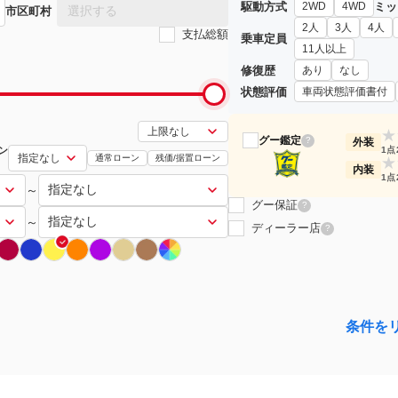
駆動方式
ミッ
2WD
4WD
選択する
市区町村
2人
3人
4人
支払総額
乗車定員
11人以上
修復歴
あり
なし
状態評価
車両状態評価書付
★
グー鑑定
?
外装
ン
1点
通常ローン
残価/据置ローン
★
内装
1点
～
グー保証
?
～
ディーラー店
?
条件を