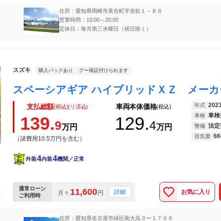
住所：愛知県岡崎市美合町字並松１－８６
営業時間：10:00～20:00
定休日：毎月第三水曜日（祝日除く）
スズキ
購入パックあり
グー保証付けられます
202
年式
支払総額
車両本体価格
(税込)(リ済込)
(税込)
車検
車検
139.
129.
9
4
法定
万円
万円
整備
66
排気量
（諸費用10.5万円を含む）
4
4
外装
内装
機関／正常
通常ローン
11,600
お気に入り
詳細
月々
円
ご利用時
住所：愛知県名古屋市緑区南大高３ー１７０６