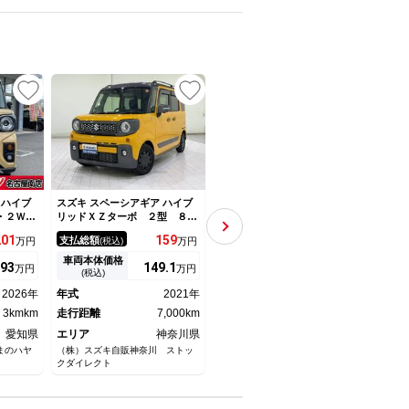
 ハイブ
スズキ スペーシアギア ハイブ
スズキ スペーシアギア ハイブ
スズキ
・２Ｗ
リッドＸＺターボ ２型 ８イ
リッドＸＺ ターボ ハイブリ
リッ
使用車・
ンチ全方位モニタ付ナビ ＥＴ
ッドＸＺターボ／４ＷＤ／両側
ー 
201
159
99.
9
支払総額
支払総額
支払
万円
(税込)
万円
(税込)
万円
・ＵＳＢ
Ｃ｜前後２カメラドラレコ｜両
電動スライドドア／ナビ／バッ
高調
・パーソ
側電動パワースライドドア｜全
クカメラ／ＴＶ／デュアルセン
トラ
車両本体価格
車両本体価格
車両
93
149.
1
93.
7
万円
万円
万円
ヘッドラ
車速追従式アダプティブクルー
サーブレーキサポート／後退時
ト 
(税込)
(税込)
・ブレー
ズコントロール｜前方・後方衝
ブレーキサポート／ソナー／シ
ビ 
2026年
年式
2021年
年式
2020年
年式
ーター・
突軽減ブレーキ｜ＬＥＤライト
ートヒータ／ルーフレール／純
ＰＳ
3kmkm
＆フォグランプ｜オートエアコ
走行距離
7,000km
正１４インチアルミタイヤ
走行距離
97,000km
ー 
走行
ン｜キーレスプッシュスタート
愛知県
エリア
神奈川県
エリア
北海道
エリ
まのハヤ
（株）スズキ自販神奈川 ストッ
アップル釧路星が浦店 カーネク
カーシ
クダイレクト
スト北海道株式会社
豊