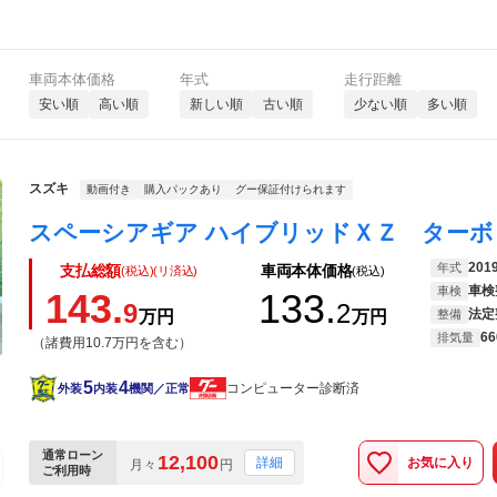
車両本体価格
年式
走行距離
安い順
高い順
新しい順
古い順
少ない順
多い順
スズキ
動画付き
購入パックあり
グー保証付けられます
201
年式
支払総額
車両本体価格
(税込)(リ済込)
(税込)
車検
車検
143.
133.
9
2
法定
万円
万円
整備
66
排気量
（諸費用10.7万円を含む）
5
4
コンピューター診断済
外装
内装
機関／正常
通常ローン
12,100
お気に入り
詳細
月々
円
ご利用時