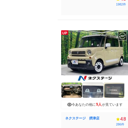
1982件
UP
9人
今あなたの他に
が見ています
ネクステージ 摂津店
4.8
286件