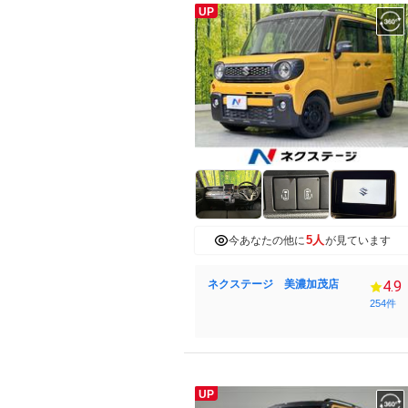
UP
5人
今あなたの他に
が見ています
ネクステージ 美濃加茂店
4.9
254件
UP