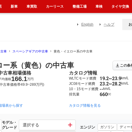
店
新車
車買取
カーリース
整備工場
車検
タイヤ交換
English
ヘルプ
お
中古車
スペーシアギアの中古車
黄色・イエロー系の中古車
ロー系（黄色）の中古車
この条
中古車相場価格
カタログ情報
166.1
19.2~23.9
km/L
WLTCモード燃費
平均価格
万円
23.2~28.2
km/L
JC08モード燃費
(中古車価格帯49.9~289万円)
--
km/L
10・15モード燃費
660
cc
排気量
相場表から探す
2018年12月~2023年11月（949）
カタログ情報を見る
2024年9月~（969）
モデル・
選択する
エンジン
ガソリン
ディー
グレード