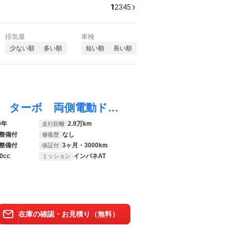
›
1
2
3
4
5
排気量
車検
少ない順
多い順
短い順
長い順
スペーシアギア ハイブリッドＸＺ ターボ ターボ 両側電動ドア ＳＤナビ バックカメラ スズキセーフティサポート ドラレコ ＥＴＣ シートヒーター Ｂｌｕｅｔｏｏｔｈ サーキュレーター ＬＥＤヘッド コーナーセンサー クルコン オートライト
9年
2.9万km
走行距離
整備付
なし
修復歴
整備付
3ヶ月・3000km
保証付
0cc
インパネAT
ミッション
在庫の確認・お見積り（無料）