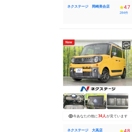
ネクステージ 岡崎美合店
4.7
284件
New
34人
今あなたの他に
が見ています
ネクステージ 大高店
4.8