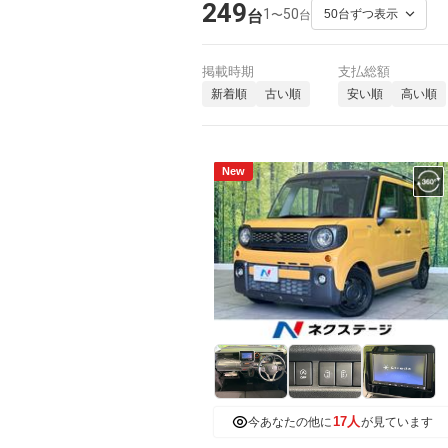
249
1
50
〜
台
台
掲載時期
支払総額
新着順
古い順
安い順
高い順
New
17人
今あなたの他に
が見ています