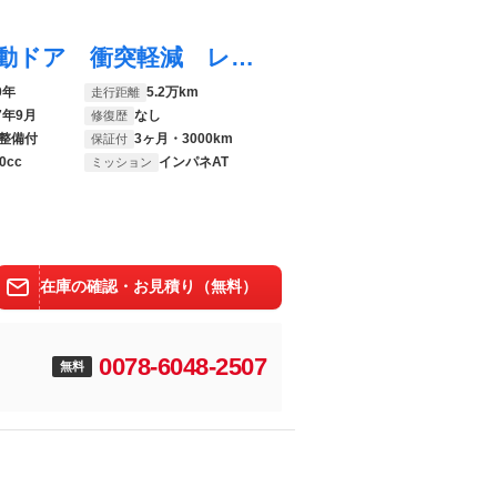
スペーシアギア ハイブリッドＸＺ 両側電動ドア 衝突軽減 レーダークルーズ 禁煙車 ドラレコ シートヒーター コーナーセンサー スマートキー ＬＥＤヘッド ＥＴＣ 純正ディスプレイオーディオ ２トーンカラー オートハイビーム
0年
5.2万km
走行距離
7年9月
なし
修復歴
整備付
3ヶ月・3000km
保証付
0cc
インパネAT
ミッション
在庫の確認・お見積り（無料）
0078-6048-2507
無料