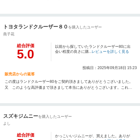
が、きっちり整備をし、心を込めて最終仕上げのクリーニングをいたしま
す。納車後も気になることやご質問等ございましたらお気軽にご連絡いただ
きたく存じます。今後ともアップルをよろしくお願いたします。
トヨタランドクルーザー８０
を購入したユーザー
燕子花
総合評価
以前から探していたランドクルーザー80に出
5.0
会い程度の良さに購...
レビューを詳しく見る
投稿日：2025年09月18日 15:23
販売店からの返答
この度はランドクルーザー80をご契約頂きましてありがとうございました。
又 このような高評価まで頂きまして本当にありがとうございます。これか
らも末永くよろしくお願いします。
スズキジムニー
を購入したユーザー
よし
総合評価
かっこいいジムニーが、買えました。ありが