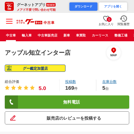
グーネットアプリ
RENEW
ダウンロード
アプリを開く
メアド不要で問い合わせ可能
0
お気に入り
閲覧履歴
中古車
輸入車
中古車販売店
新車
車買取
カーリース
整備工場
アップル知立インター店
MAP
グー鑑定加盟店
総合評価
投稿数
在庫台数
169
5
5.0
件
台
無料電話
販売店のレビューを投稿する