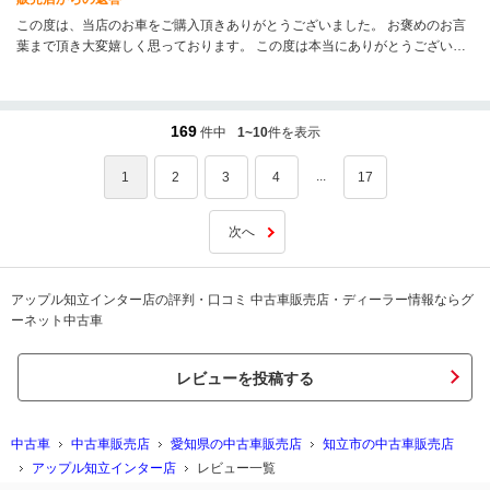
この度は、当店のお車をご購入頂きありがとうございました。 お褒めのお言
葉まで頂き大変嬉しく思っております。 この度は本当にありがとうございま
した。 何かございましたらいつでもご連絡下さい。 今後ともよろしくお願い
いたします。
169
件中
1~10
件を表示
...
1
2
3
4
17
次へ
アップル知立インター店の評判・口コミ 中古車販売店・ディーラー情報ならグ
ーネット中古車
レビューを投稿する
中古車
中古車販売店
愛知県の中古車販売店
知立市の中古車販売店
アップル知立インター店
レビュー一覧