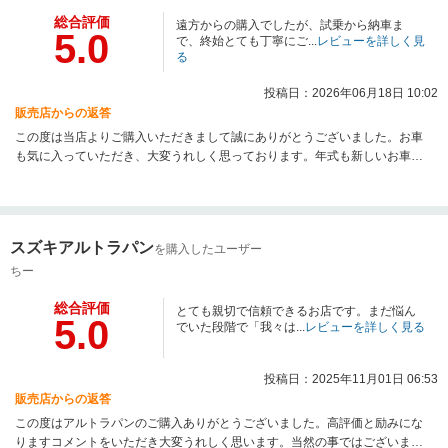
総合評価
遠方からの購入でしたが、試乗から納車ま
5.0
で、終始とても丁寧にご...
レビューを詳しく見
る
投稿日：2026年06月18日 10:02
販売店からの返答
この度は当店よりご購入いただきまして誠にありがとうございました。お車
も気に入っていただき、大変うれしく思っております。年式も新しいお車
で、程度も良く自信をもってオススメさせていただきました。これから素敵
なカーライフをお楽しみ下さいませ。遠方にはなりますが何かございました
らお気軽にご連絡お持ちしております。今後とも宜しくお願い致します。
スズキアルトラパン
を購入したユーザー
ちー
総合評価
とても親切で信頼できるお店です。まだ悩ん
5.0
でいた段階で「我々は...
レビューを詳しく見る
投稿日：2025年11月01日 06:53
販売店からの返答
この度はアルトラパンのご購入ありがとうございました。高評価と励みにな
りますコメントをいただき大変うれしく思います。当然の事ではございます