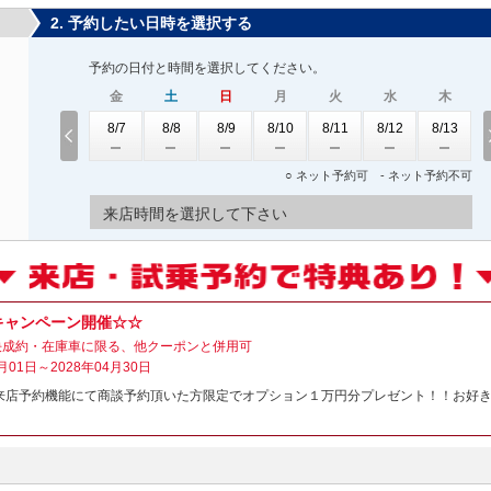
2. 予約したい日時を選択する
予約の日付と時間を選択してください。
金
土
日
月
火
水
木
8/7
8/8
8/9
8/10
8/11
8/12
8/13
○ ネット予約可 - ネット予約不可
来店時間を選択して下さい
キャンペーン開催☆☆
決成約・在庫車に限る、他クーポンと併用可
月01日～2028年04月30日
 来店予約機能にて商談予約頂いた方限定でオプション１万円分プレゼント！！お好
！