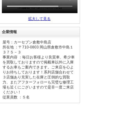
トヨタ ハリアー プログ
レス メタル アンド
レザーパッケージ
支払総額
255.4
万円
拡大して見る
(税込)
(リ済込)
247.7
車両本体価格
万円
企業情報
(税込)
グークーポン
屋号：カーセブン倉敷中島店
所在地 ：〒
710-0803
岡山県倉敷市中島１
３７５－３
スバル ステラ Ｇ スマ
事業内容 ：毎日お客様より良質車、希少車
ートアシスト
を買取しておりますので掲載車以外に入庫
支払総額
39.7
万円
するお車もご案内できます。ご来店を心よ
(税込)
りお待ちしております！系列店舗合わせて
(リ済込)
35.4
３店舗あり充実した在庫と圧倒的な買取
車両本体価格
万円
力、またアフターフォローも完璧な修理工
(税込)
場も近くにございますので是非一度ご来店
グークーポン
ください！
従業員数 ：５名
日産 セレナ ハイウェイ
スター
支払総額
139.4
万円
(税込)
(リ済込)
130.9
車両本体価格
万円
(税込)
グークーポン