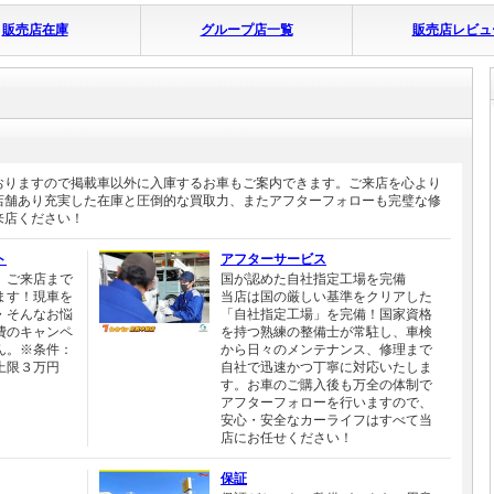
販売店在庫
グループ店一覧
販売店レビュ
おりますので掲載車以外に入庫するお車もご案内できます。ご来店を心より
店舗あり充実した在庫と圧倒的な買取力、またアフターフォローも完璧な修
来店ください！
ト
アフターサービス
、ご来店まで
国が認めた自社指定工場を完備
ます！現車を
当店は国の厳しい基準をクリアした
・そんなお悩
「自社指定工場」を完備！国家資格
費のキャンペ
を持つ熟練の整備士が常駐し、車検
ん。※条件：
から日々のメンテナンス、修理まで
上限３万円
自社で迅速かつ丁寧に対応いたしま
す。お車のご購入後も万全の体制で
アフターフォローを行いますので、
安心・安全なカーライフはすべて当
店にお任せください！
保証