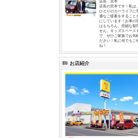
店長 宮本
店長の宮本です！私は
ひとりのカーライフに
適なご提案をすること
にしています！お車の
はもちろん、些細な疑
せん。キッズスペース
で、ぜひご家族でお気
ださい！私に何でもご
ね！
お店紹介