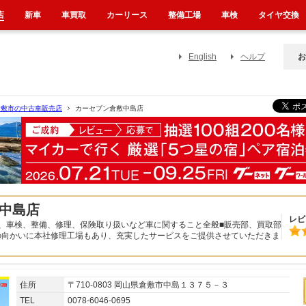
店
新車
車買取
カーリース
整備工場
車検
タイヤ交換
English
ヘルプ
お
倉敷市の中古車販売店
カーセブン倉敷中島店
中島店
レビ
、車検、整備、修理、保険取り扱いなど車に関すること全般■販売部、買取部
の向かいに本社修理工場もあり、充実したサービスをご提供させていただきま
住所
〒710-0803 岡山県倉敷市中島１３７５－３
TEL
0078-6046-0695