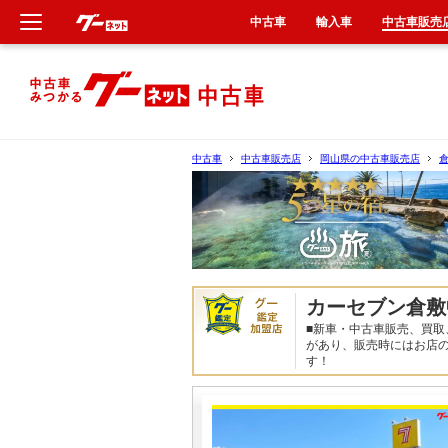
中古車
輸入車
中古車販売
新車
中古車
中古車
中古車販売店
岡山県の中古車販売店
輸入車
クルマ買取
カーリース
カーセブン倉敷
■新車・中古車販売、買取
タイヤ交換
があり、販売時にはお店
す！
整備工場
車検