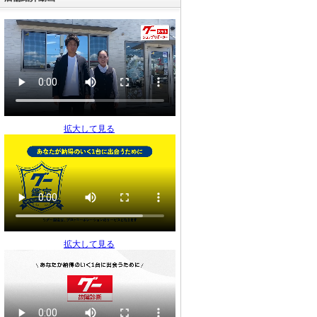
０Ｘｉ ハイブリッド
支払総額
127.4
万円
(税込)
(リ済込)
120
車両本体価格
万円
(税込)
グークーポン
日産 エクストレイル モ
ード・プレミア ハイコ
ントラストインテリア
支払総額
169.4
拡大して見る
万円
(税込)
(リ済込)
161.5
車両本体価格
万円
(税込)
グークーポン
日産 デイズ ハイウェイ
スター Ｘ
支払総額
49.7
万円
拡大して見る
(税込)
(リ済込)
45.6
車両本体価格
万円
(税込)
グークーポン