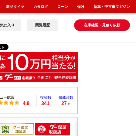
トヨタ プリウス Ａ
新品タイヤ
カタログ
ローン
保険
新車・中古車マガジン
支払総額
207.7
万円
(税込)
(リ済込)
197.7
気に入り
閲覧履歴
在庫確認・見積り依頼
車両本体価格
万円
(税込)
グークーポン
トヨタ ヴォクシー Ｚ
Ｓ 煌
支払総額
127.7
万円
(税込)
(リ済込)
119.3
車両本体価格
万円
(税込)
グークーポン
ュー総合
投稿数
掲載台数
ダイハツ ムーヴ Ｌ Ｓ
4.8
341
27
Ａ
台
支払総額
37.7
万円
(税込)
(リ済込)
31.8
車両本体価格
万円
(税込)
グークーポン