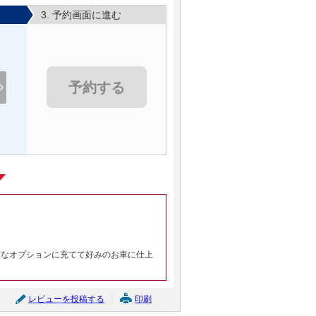
グークーポン
3. 予約画面に進む
日産 セレナ ハイウェイ
スターＶ 防水シート
車
支払総額
237.4
万円
(税込)
予約する
(リ済込)
226.3
車両本体価格
万円
(税込)
グークーポン
ホンダ Ｎ－ＷＧＮカス
タム Ｌホンダセンシン
グ
支払総額
99.7
万円
(税込)
(リ済込)
95.5
車両本体価格
万円
(税込)
グークーポン
きなオプションに充てて好みのお車に仕上
ダイハツ ウェイク Ｇタ
ーボリミテッドＳＡＩＩ
Ｉ
支払総額
129.7
万円
レビューを投稿する
印刷
(税込)
(リ済込)