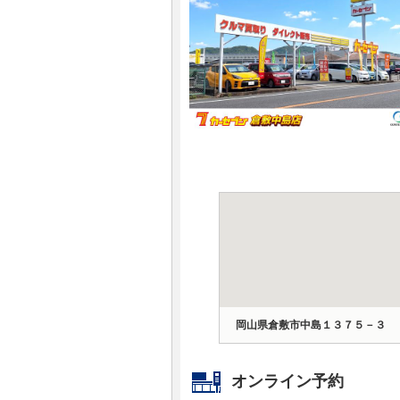
マガジン
車カタログ
自動車ローン
保険
レビュー
価格相場
教習所
岡山県倉敷市中島１３７５－３
用語集
オンライン予約