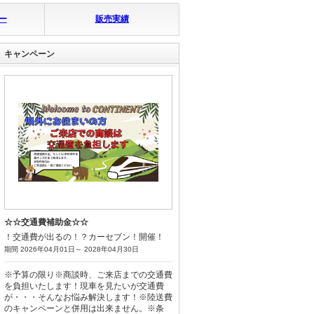
124.8
車両本体価格
万円
(税込)
ー
販売実績
グークーポン
キャンペーン
日産 デイズ Ｘ
支払総額
49.7
万円
(税込)
(リ済込)
43.9
車両本体価格
万円
(税込)
グークーポン
ダイハツ タント カスタ
ムＸ
支払総額
97.7
万円
(税込)
(リ済込)
☆☆交通費補助金☆☆
93.7
車両本体価格
万円
！交通費が出るの！？カーセブン！開催！
(税込)
期間 2026年04月01日～ 2028年04月30日
グークーポン
※予算の限り※商談時、ご来店までの交通費
トヨタ プリウス Ａ
を負担いたします！現車を見たいが交通費
が・・・そんなお悩み解決します！※陸送費
のキャンペーンと併用は出来ません。※条
支払総額
179.4
万円