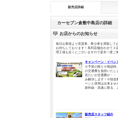
販売店詳細
カーセブン倉敷中島店の詳細
お店からのお知らせ
毎日お客様より良質車、希少車を買取して
お待ちしております！系列店舗合わせて３
理工場も近くにございますので是非一度ご
キャンペーン・イベン
※予算の限り※商談時
の交通費を負担いたし
見たいが交通費が・・
み解決します！※陸送
ーンと併用は出来ませ
新幹線・高速に限る、
販売店スタッフ紹介