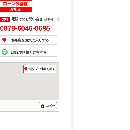
スバル レヴォーグ スマ
ートエディション
電話でのお問い合せ
携帯可
？
支払総額
277.4
万円
(税込)
0078-6046-0695
(リ済込)
266
車両本体価格
万円
(税込)
販売店をお気に入りする
グークーポン
LINEで情報を共有する
マツダ ＣＸ－３０ ２０
Ｓ レトロスポーツエデ
ィション
支払総額
289.4
万円
別タブで地図を開く
(税込)
(リ済込)
282.4
車両本体価格
万円
(税込)
グークーポン
ホンダ Ｎ－ＢＯＸ Ｇ
コピー
支払総額
117.7
万円
(税込)
(リ済込)
113
車両本体価格
万円
(税込)