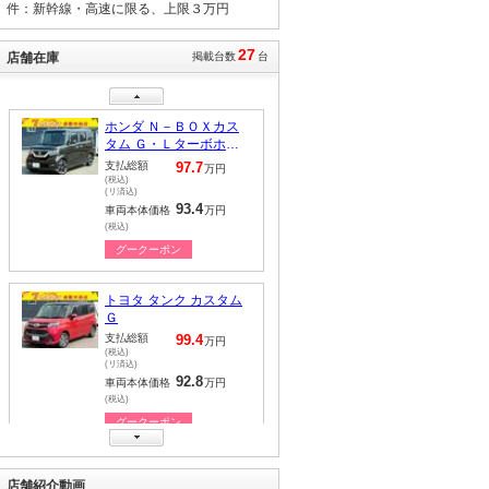
件：新幹線・高速に限る、上限３万円
(税込)
(リ済込)
169.7
車両本体価格
万円
27
(税込)
店舗在庫
掲載台数
台
グークーポン
ホンダ Ｎ－ＢＯＸカス
タム Ｇ・Ｌターボホン
ダセンシング
支払総額
97.7
万円
(税込)
(リ済込)
93.4
車両本体価格
万円
(税込)
グークーポン
トヨタ タンク カスタム
Ｇ
支払総額
99.4
万円
(税込)
(リ済込)
92.8
車両本体価格
万円
(税込)
グークーポン
日産 エクストレイル ２
店舗紹介動画