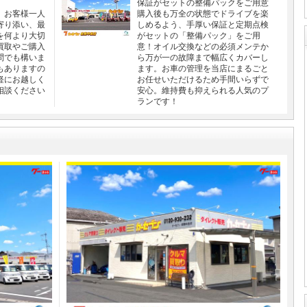
保証がセットの整備パックをご用意
、お客様一人
購入後も万全の状態でドライブを楽
寄り添い、最
しめるよう、手厚い保証と定期点検
を何より大切
がセットの「整備パック」をご用
買取やご購入
意！オイル交換などの必須メンテか
問でも構いま
ら万が一の故障まで幅広くカバーし
もありますの
ます。お車の管理を当店にまるごと
軽にお越しく
お任せいただけるため手間いらずで
相談ください
安心。維持費も抑えられる人気のプ
ランです！