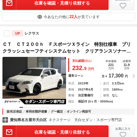
在庫を確認・見積り依頼する
22人
今あなたの他に
が見ています
レクサス
UP
ＣＴ ＣＴ２００ｈ ＦスポーツＸライン 特別仕様車 プリ
クラッシュセーフティシステムセット クリアランスソナー
ＬＥＤヘッドライト バックカメラ 純正１７インチアルミ
支払総額
(税込)
本体価格
諸費用
パドルシフト 革巻きステアリング 前席シートヒーター 純
221
11.9
232.
9
万円
万円
万円
正ＳＤナビ 禁煙
17,300
通常ローン
月々
円
年式
2015年
走行
3.5万km
車検
2027年4月
排気
1800cc
整備
法定整備付
修復
なし
保証
保証付 (3ヶ月・3000km)
販売店保証
車両状態評価書
グー鑑定
オンライン商談可
愛知県名古屋市天白区
ネクステージ 天白セダン・スポーツ専門店
お気に入り
在庫を確認・見積り依頼する