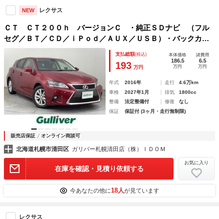
レクサス
NEW
ＣＴ ＣＴ２００ｈ バージョンＣ ・純正ＳＤナビ （フル
セグ／ＢＴ／ＣＤ／ｉＰｏｄ／ＡＵＸ／ＵＳＢ）・バックカメ
ラ・純正ビルトインＥＴＣ・レーダー探知機一体型社外前方ド
支払総額
(税込)
本体価格
諸費用
ライブレコーダー （ＣＢ－Ｒ０１）・クルーズコントロール
186.5
6.5
193
万円
万円
万円
年式
2016年
走行
4.6万km
車検
2027年1月
排気
1800cc
整備
法定整備付
修復
なし
保証
保証付 (3ヶ月・走行無制限)
販売店保証
オンライン商談可
北海道札幌市清田区
ガリバー札幌清田店（株）ＩＤＯＭ
お気に入り
在庫を確認・見積り依頼する
18人
今あなたの他に
が見ています
レクサス