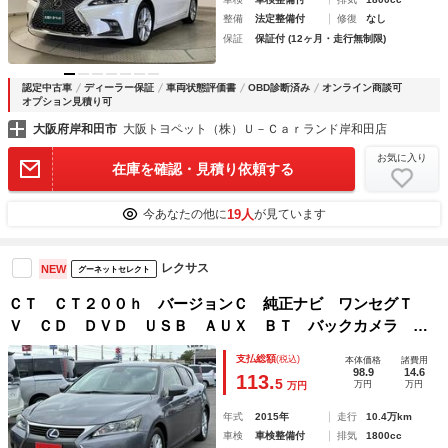
整備
法定整備付
修復
なし
保証
保証付 (12ヶ月・走行無制限)
認定中古車
ディーラー保証
車両状態評価書
OBD診断済み
オンライン商談可
オプション見積り可
大阪府岸和田市
大阪トヨペット（株）Ｕ－Ｃａｒランド岸和田店
お気に入り
在庫を確認・見積り依頼する
19人
今あなたの他に
が見ています
レクサス
NEW
グーネットセレクト
ＣＴ ＣＴ２００ｈ バージョンＣ 純正ナビ ワンセグＴ
Ｖ ＣＤ ＤＶＤ ＵＳＢ ＡＵＸ ＢＴ バックカメラ ク
ルーズコントロール ステリモ ドライブレコーダー ＭＴモ
支払総額
(税込)
本体価格
諸費用
ード パワーシート ＥＴＣ シートヒーター 純正アルミ
98.9
14.6
113.
5
万円
万円
万円
ＬＥＤ
年式
2015年
走行
10.4万km
車検
車検整備付
排気
1800cc