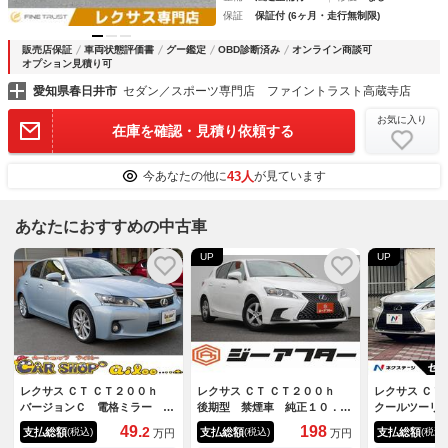
保証
保証付 (6ヶ月・走行無制限)
販売店保証
車両状態評価書
グー鑑定
OBD診断済み
オンライン商談可
オプション見積り可
愛知県春日井市
セダン／スポーツ専門店 ファイントラスト高蔵寺店
お気に入り
在庫を確認・見積り依頼する
43人
今あなたの他に
が見ています
あなたにおすすめの中古車
UP
UP
レクサス ＣＴ ＣＴ２００ｈ
レクサス ＣＴ ＣＴ２００ｈ
レクサス Ｃ
バージョンＣ 電格ミラー Ｂ
後期型 禁煙車 純正１０．３
クールツーリ
カメラ ＴＶナビ オートエア
インチナビ フルセグＴＶ バ
正１７インチ
49.
198
2
支払総額
支払総額
支払総額
(税込)
(税込)
(税込)
万円
万円
コン ＥＴＣ車載器 フルセグ
ックカメラ レーダークスーズ
ーアルミ 合