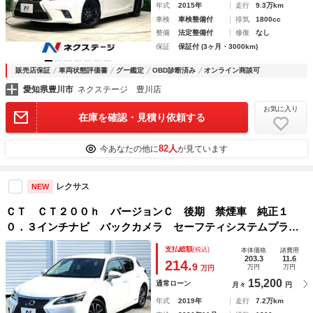
年式
2015年
走行
9.3万km
車検
車検整備付
排気
1800cc
整備
法定整備付
修復
なし
保証
保証付 (3ヶ月・3000km)
販売店保証
車両状態評価書
グー鑑定
OBD診断済み
オンライン商談可
愛知県豊川市
ネクステージ 豊川店
お気に入り
在庫を確認・見積り依頼する
82人
今あなたの他に
が見ています
レクサス
NEW
ＣＴ ＣＴ２００ｈ バージョンＣ 後期 禁煙車 純正１
０．３インチナビ バックカメラ セーフティシステムプラ
ス クリアランスソナー 合革／ファブリックコンビシート
支払総額
(税込)
本体価格
諸費用
メモリー付パワーシート シートヒーター ＬＥＤヘッド パ
203.3
11.6
214.
9
万円
万円
万円
ドルシフト
15,200
通常ローン
月々
円
年式
2019年
走行
7.2万km