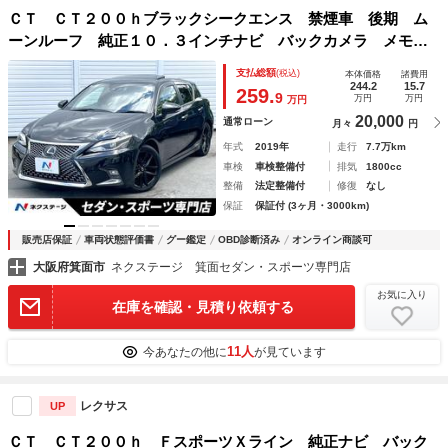
ＣＴ ＣＴ２００ｈブラックシークエンス 禁煙車 後期 ム
ーンルーフ 純正１０．３インチナビ バックカメラ メモリ
ー付パワーシート シートヒーター ＬＥＤヘッド セーフテ
支払総額
(税込)
本体価格
諸費用
ィシステムプラス クリアランスソナー 純正１７インチブラ
244.2
15.7
259.
9
万円
万円
万円
ック塗装ＡＷ
20,000
通常ローン
月々
円
年式
2019年
走行
7.7万km
車検
車検整備付
排気
1800cc
整備
法定整備付
修復
なし
保証
保証付 (3ヶ月・3000km)
販売店保証
車両状態評価書
グー鑑定
OBD診断済み
オンライン商談可
大阪府箕面市
ネクステージ 箕面セダン・スポーツ専門店
お気に入り
在庫を確認・見積り依頼する
11人
今あなたの他に
が見ています
レクサス
UP
ＣＴ ＣＴ２００ｈ ＦスポーツＸライン 純正ナビ バック