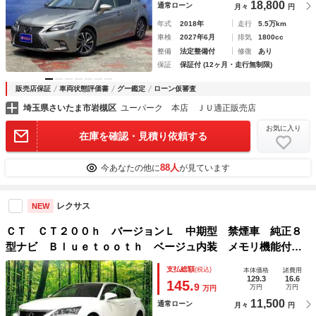
18,800
通常ローン
月々
円
年式
2018年
走行
5.5万km
車検
2027年6月
排気
1800cc
整備
法定整備付
修復
あり
保証
保証付 (12ヶ月・走行無制限)
販売店保証
車両状態評価書
グー鑑定
ローン仮審査
埼玉県さいたま市岩槻区
ユーパーク 本店 ＪＵ適正販売店
お気に入り
在庫を確認・見積り依頼する
88人
今あなたの他に
が見ています
レクサス
NEW
ＣＴ ＣＴ２００ｈ バージョンＬ 中期型 禁煙車 純正８
型ナビ Ｂｌｕｅｔｏｏｔｈ ベージュ内装 メモリ機能付き
パワーシート 革巻きステアリング スピンドルグリル タナ
支払総額
(税込)
本体価格
諸費用
ベ製１７インチアルミホイール ステアリングスイッチ クル
129.3
16.6
145.
9
万円
万円
万円
コン
11,500
通常ローン
月々
円