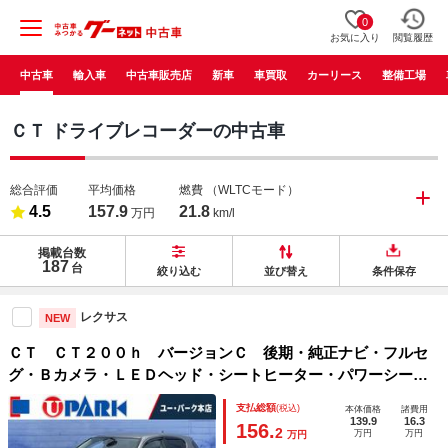
0
お気に入り
閲覧履歴
中古車
輸入車
中古車販売店
新車
車買取
カーリース
整備工場
ＣＴ ドライブレコーダーの中古車
総合評価
平均価格
燃費
（WLTCモード）
4.5
157.9
21.8
万円
km/l
掲載台数
187
台
絞り込む
並び替え
条件保存
レクサス
NEW
ＣＴ ＣＴ２００ｈ バージョンＣ 後期・純正ナビ・フルセ
グ・Ｂカメラ・ＬＥＤヘッド・シートヒーター・パワーシー
ト・純正１６ＡＷ・コーナーソナー・パドルシフト・ドラレ
支払総額
(税込)
本体価格
諸費用
コ・ＥＴＣ２．０・ＬＥＤフォグ・プライバシーガラス・ステ
139.9
16.3
156.
2
万円
万円
万円
アヒーター