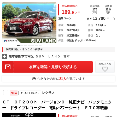
ッド 純正１６インチＡＷ パドルシフト シートヒーター
支払総額
(税込)
本体価格
諸費用
パワーシート スマートキー 禁煙車
178
11.9
189.
9
万円
万円
万円
13,700
通常ローン
月々
円
年式
2016年
走行
2.6万km
車検
2027年4月
排気
1800cc
整備
法定整備付
修復
なし
保証
保証付 (3ヶ月・3000km)
販売店保証
オンライン商談可
熊本県熊本市南区
ＳＵＶ ＬＡＮＤ 熊本
お気に入り
在庫を確認・見積り依頼する
21人
今あなたの他に
が見ています
レクサス
NEW
グーネットセレクト
ＣＴ ＣＴ２００ｈ バージョンＣ 純正ナビ バックモニタ
ー ドライブレコーダー 電動パワーシート ＥＴＣ車載器
パドルシフト シートヒーター 認定中古車ＣＰＯ
支払総額
(税込)
本体価格
諸費用