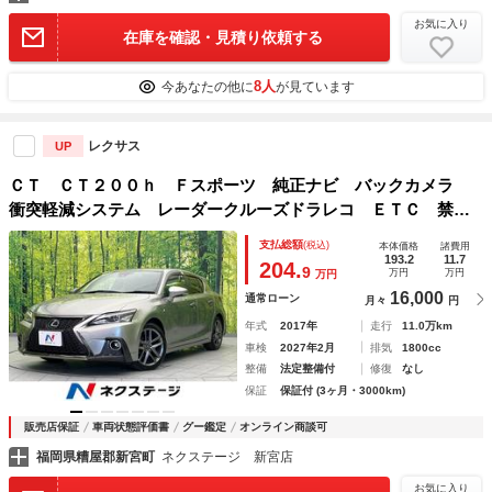
お気に入り
在庫を確認・見積り依頼する
8人
今あなたの他に
が見ています
レクサス
UP
ＣＴ ＣＴ２００ｈ Ｆスポーツ 純正ナビ バックカメラ
衝突軽減システム レーダークルーズドラレコ ＥＴＣ 禁煙
車 コーナーセンサー スマートキー 純正１７インチアル
支払総額
(税込)
本体価格
諸費用
ミ オートハイビーム 車線逸脱警報 オートライト
193.2
11.7
204.
9
万円
万円
万円
16,000
通常ローン
月々
円
年式
2017年
走行
11.0万km
車検
2027年2月
排気
1800cc
整備
法定整備付
修復
なし
保証
保証付 (3ヶ月・3000km)
販売店保証
車両状態評価書
グー鑑定
オンライン商談可
福岡県糟屋郡新宮町
ネクステージ 新宮店
お気に入り