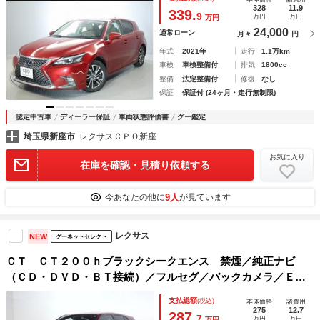
328
11.9
339.
9
万円
万円
万円
24,000
通常ローン
月々
円
年式
2021年
走行
1.1万km
車検
車検整備付
排気
1800cc
整備
法定整備付
修復
なし
保証
保証付 (24ヶ月・走行無制限)
認定中古車
ディーラー保証
車両状態評価書
グー鑑定
埼玉県新座市
レクサスＣＰＯ新座
お気に入り
在庫を確認・見積り依頼する
9人
今あなたの他に
が見ています
レクサス
NEW
グーネットセレクト
ＣＴ ＣＴ２００ｈブラックシークエンス 禁煙／純正ナビ
（ＣＤ・ＤＶＤ・ＢＴ接続）／フルセグ／バックカメラ／ＥＴ
Ｃ／ドラレコ前後／ＬＥＤヘッドライト／Ｐセンサー／シート
支払総額
(税込)
本体価格
諸費用
ヒーター／パワーシート／レクサスセーフティシステム＋／レ
275
12.7
287.
7
万円
万円
万円