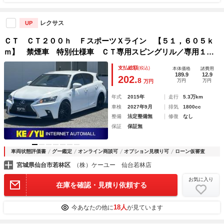
レクサス
UP
ＣＴ ＣＴ２００ｈ ＦスポーツＸライン 【５１，６０５ｋ
ｍ】 禁煙車 特別仕様車 ＣＴ専用スピングリル／専用１７
インチブラックホイール メーカーナビ＆フルセグＴＶ＆Ｂｌ
支払総額
(税込)
本体価格
諸費用
ｕｅｔｏｏｔｈ＆バックカメラ クルーズコントロール シー
189.9
12.9
202.
8
万円
万円
万円
トヒーター コーナーセンサー
年式
2015年
走行
5.3万km
車検
2027年9月
排気
1800cc
整備
法定整備無
修復
なし
保証
保証無
車両状態評価書
グー鑑定
オンライン商談可
オプション見積り可
ローン仮審査
宮城県仙台市若林区
（株）ケーユー 仙台若林店
お気に入り
在庫を確認・見積り依頼する
18人
今あなたの他に
が見ています