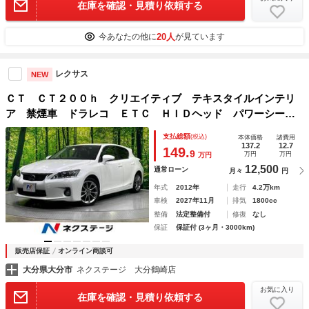
在庫を確認・見積り依頼する
20人
今あなたの他に
が見ています
レクサス
NEW
ＣＴ ＣＴ２００ｈ クリエイティブ テキスタイルインテリ
ア 禁煙車 ドラレコ ＥＴＣ ＨＩＤヘッド パワーシー
ト 黒革シート クルーズコントロール シートヒーター コ
支払総額
(税込)
本体価格
諸費用
ーナーセンサー ヘッドライトウォッシャー 電動格納ミラ
137.2
12.7
149.
9
万円
万円
万円
ー オートライト／エアコン
12,500
通常ローン
月々
円
年式
2012年
走行
4.2万km
車検
2027年11月
排気
1800cc
整備
法定整備付
修復
なし
保証
保証付 (3ヶ月・3000km)
販売店保証
オンライン商談可
大分県大分市
ネクステージ 大分鶴崎店
お気に入り
在庫を確認・見積り依頼する