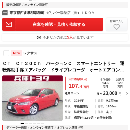
販売店保証
オンライン商談可
東京都西多摩郡瑞穂町
ガリバー瑞穂店（株）ＩＤＯＭ
お気に入り
在庫を確認・見積り依頼する
5人
今あなたの他に
が見ています
レクサス
NEW
ＣＴ ＣＴ２００ｈ バージョンＣ スマートエントリー 運
転席助手席エアバッグ ドライブレコーダ オートエアコン
オートクルーズ Ｐシート ＤＶＤ再生可能 キーフリー Ｔ
支払総額
(税込)
本体価格
諸費用
Ｖナビ パワーステアリング パワーウインドウ フルセグテ
94.6
12.8
107.
4
万円
万円
万円
レビ
23,000
通常ローン
月々
円
年式
2014年
走行
9.2万km
車検
車検整備付
排気
1800cc
整備
法定整備付
修復
あり
保証
保証付 (12ヶ月・走行無制限)
ディーラー保証
オンライン商談可
オプション見積り可