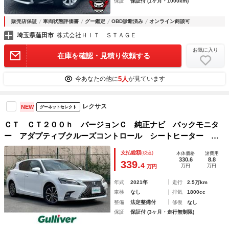
保証
保証付 (1ヶ月・1000km)
販売店保証
車両状態評価書
グー鑑定
OBD診断済み
オンライン商談可
埼玉県蓮田市
株式会社ＨＩＴ ＳＴＡＧＥ
お気に入り
在庫を確認・見積り依頼する
5人
今あなたの他に
が見ています
レクサス
NEW
グーネットセレクト
ＣＴ ＣＴ２００ｈ バージョンＣ 純正ナビ バックモニタ
ー アダプティブクルーズコントロール シートヒーター ポ
ジションメモリーシート プリクラッシュセーフティシステ
支払総額
(税込)
本体価格
諸費用
ム レーンディパーチャーアラート パーキングサポートブレ
330.6
8.8
339.
4
万円
万円
万円
ーキ
年式
2021年
走行
2.5万km
車検
なし
排気
1800cc
整備
法定整備付
修復
なし
保証
保証付 (3ヶ月・走行無制限)