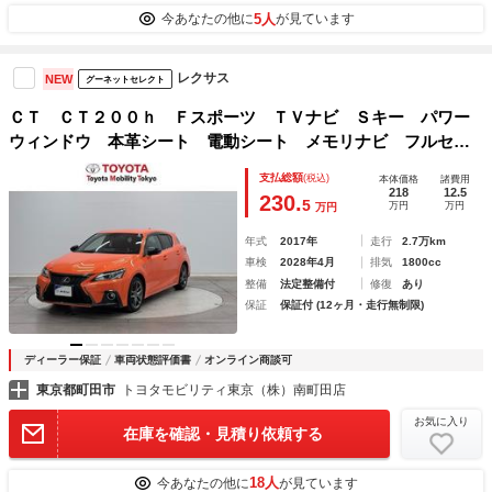
5人
今あなたの他に
が見ています
レクサス
NEW
グーネットセレクト
ＣＴ ＣＴ２００ｈ Ｆスポーツ ＴＶナビ Ｓキー パワー
ウィンドウ 本革シート 電動シート メモリナビ フルセグ
テレビ エアコン アイドリングストップ アルミ オートク
支払総額
(税込)
本体価格
諸費用
ルーズコントロール キーレスエントリー 運転席エアバッ
218
12.5
230.
5
万円
万円
万円
グ ＡＢＳ
年式
2017年
走行
2.7万km
車検
2028年4月
排気
1800cc
整備
法定整備付
修復
あり
保証
保証付 (12ヶ月・走行無制限)
ディーラー保証
車両状態評価書
オンライン商談可
東京都町田市
トヨタモビリティ東京（株）南町田店
お気に入り
在庫を確認・見積り依頼する
18人
今あなたの他に
が見ています