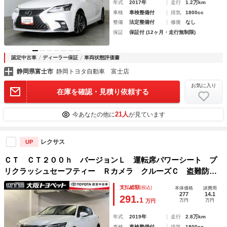
年式
2017年
走行
1.2万km
車検
車検整備付
排気
1800cc
整備
法定整備付
修復
なし
保証
保証付 (12ヶ月・走行無制限)
認定中古車
ディーラー保証
車両状態評価書
静岡県富士市
静岡トヨタ自動車 富士店
お気に入り
在庫を確認・見積り依頼する
21人
今あなたの他に
が見ています
レクサス
UP
ＣＴ ＣＴ２００ｈ バージョンＬ 運転席パワーシート プ
リクラッシュセーフティー Ｒカメラ クルーズＣ 盗難防
止 ＡＡＣ ＤＶＤ再生可能 メモリナビ 地デジ ＥＴＣ
支払総額
(税込)
本体価格
諸費用
サイドエアバック 本革シート エアバッグ ＡＢＳ ＡＷ
277
14.1
291.
1
万円
万円
万円
横滑り防止
年式
2019年
走行
2.8万km
車検
車検整備付
排気
1800cc