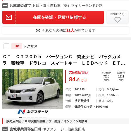
兵庫県姫路市
兵庫トヨタ自動車（株）マイカーランド姫路
お気に入り
在庫を確認・見積り依頼する
11人
今あなたの他に
が見ています
レクサス
UP
ＣＴ ＣＴ２００ｈ バージョンＣ 純正ナビ バックカメ
ラ 禁煙車 ドラレコ スマートキー ＬＥＤヘッド ＥＴ
Ｃ クルコン 純正１６インチアルミ オートライト デュア
支払総額
(税込)
本体価格
諸費用
ルエアコン ＣＤ ＤＶＤ再生 フルセグ パドルシフト フ
72.8
12.1
84.
9
万円
万円
万円
ォグライト
年式
2011年
走行
9.4万km
車検
2026年12月
排気
1800cc
整備
法定整備付
修復
なし
保証
保証付 (3ヶ月・3000km)
販売店保証
車両状態評価書
グー鑑定
オンライン商談可
宮城県柴田郡柴田町
ネクステージ 仙南柴田店