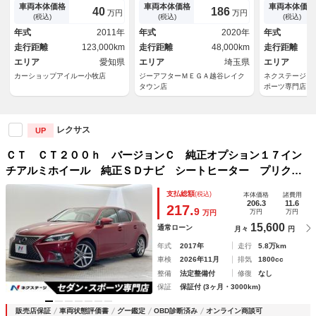
テレビ キーフリー デュアル
コントロール シートヒータ
ＬＥＤヘッド
車両本体価格
車両本体価格
車両本体価格
40
186
万円
万円
エアバック オートクルーズ
ー ＥＴＣ２．０ クリアラン
イライト Ｌ
(税込)
(税込)
(税込)
パワーウインドウ パワーステ
スソナー 衝突軽減装置 Ｂｌ
グ メッキ加
年式
2011年
年式
2020年
年式
アリング エアバック ＡＵＴ
ｕｅｔｏｏｔｈ接続
リル 純正Ｓ
走行距離
123,000km
走行距離
48,000km
走行距離
Ｏライト ＡＢＳ
ート シート
エリア
愛知県
エリア
埼玉県
エリア
カーショップアイルー小牧店
ジーアフターＭＥＧＡ越谷レイク
ネクステージ 
タウン店
ポーツ専門店
レクサス
UP
ＣＴ ＣＴ２００ｈ バージョンＣ 純正オプション１７イン
チアルミホイール 純正ＳＤナビ シートヒーター プリクラ
ッシュセーフティ レーンキープアシスト レーダークルーズ
支払総額
(税込)
本体価格
諸費用
コントロール オートハイビーム ＬＥＤヘッドライト
206.3
11.6
217.
9
万円
万円
万円
15,600
通常ローン
月々
円
年式
2017年
走行
5.8万km
車検
2026年11月
排気
1800cc
整備
法定整備付
修復
なし
保証
保証付 (3ヶ月・3000km)
販売店保証
車両状態評価書
グー鑑定
OBD診断済み
オンライン商談可