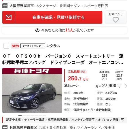
大阪府寝屋川市
ネクステージ 香里園セダン・スポーツ専門店
お気に入り
在庫を確認・見積り依頼する
13人
今あなたの他に
が見ています
レクサス
NEW
グーネットセレクト
ＣＴ ＣＴ２００ｈ バージョンＣ スマートエントリー 運
転席助手席エアバッグ ドライブレコーダ オートエアコン
オートクルーズ Ｐシート ＤＶＤ再生可能 ＬＥＤライト
支払総額
(税込)
本体価格
諸費用
キーフリー ＴＶナビ パワーステアリング パワーウインド
238
12.7
250.
7
万円
万円
万円
ウ ＥＳＣ
27,900
通常ローン
月々
円
年式
2019年
走行
2.9万km
車検
車検整備付
排気
1800cc
整備
法定整備付
修復
なし
保証
保証付 (12ヶ月・走行無制限)
認定中古車
ディーラー保証
車両状態評価書
オンライン商談可
オプション見積り可
兵庫県神戸市西区
兵庫トヨタ自動車（株）マイカーランドバル玉津