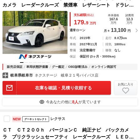
カメラ レーダークルーズ 禁煙車 レザーシート ドラレ
コ コーナーセンサー スマートキー ＬＥＤヘッド ビルト
支払総額
(税込)
本体価格
諸費用
インＥＴＣ １８インチアルミ オートライト デュアルエア
167.6
12.3
179.
9
万円
万円
万円
コン
13,100
通常ローン
月々
円
年式
2015年
走行
8.0万km
車検
2027年11月
排気
1800cc
整備
法定整備付
修復
なし
保証
保証付 (3ヶ月・3000km)
販売店保証
車両状態評価書
グー鑑定
OBD診断済み
オンライン商談可
岐阜県岐阜市
ネクステージ 岐阜２１号バイパス店
お気に入り
在庫を確認・見積り依頼する
8人
今あなたの他に
が見ています
レクサス
NEW
グーネットセレクト
ＣＴ ＣＴ２００ｈ バージョンＣ 純正ナビ バックカメ
ラ プリクラッシュセーフティ レーダークルーズ ＬＥＤヘ