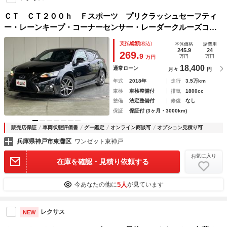
ＣＴ ＣＴ２００ｈ Ｆスポーツ プリクラッシュセーフティ
ー・レーンキープ・コーナーセンサー・レーダークルーズコン
トロール・ＦＲドラレコ・純正ＳＤナビ・Ｂｌｕｅｔｏｏｔｈ
支払総額
(税込)
本体価格
諸費用
オーディオ・フルセグ・Ｂカメラ・ＬＥＤオートライト・２．
245.9
24
269.
9
万円
万円
万円
０ＥＴＣ
18,400
通常ローン
月々
円
年式
2018年
走行
3.5万km
車検
車検整備付
排気
1800cc
整備
法定整備付
修復
なし
保証
保証付 (3ヶ月・3000km)
販売店保証
車両状態評価書
グー鑑定
オンライン商談可
オプション見積り可
兵庫県神戸市東灘区
ワンゼット東神戸
お気に入り
在庫を確認・見積り依頼する
5人
今あなたの他に
が見ています
レクサス
NEW