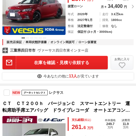
ーダークルーズ
34,400
据置ローン
月々
円
年式
2020年
走行
3.6万km
車検
2027年1月
排気
1800cc
整備
法定整備付
修復
なし
保証
保証付 (3ヶ月・3000km)
販売店保証
車両状態評価書
オンライン商談可
ローン仮審査
三重県四日市市
ヴァーサス四日市東インター店
お気に入り
在庫を確認・見積り依頼する
13人
今あなたの他に
が見ています
レクサス
NEW
グーネットセレクト
ＣＴ ＣＴ２００ｈ バージョンＣ スマートエントリー 運
転席助手席エアバッグ ドライブレコーダ オートエアコン
オートクルーズ Ｐシート ＤＶＤ再生可能 ＬＥＤライト
支払総額
(税込)
本体価格
諸費用
キーフリー ＴＶナビ パワーステアリング パワーウインド
249.7
11.9
261.
6
万円
万円
万円
ウ ＥＳＣ