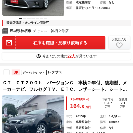
整備
法定整備付
修復
なし
保証
保証付 (1ヶ月・1500km)
販売店保証
オンライン商談可
茨城県神栖市
チャンス 神栖２号店
お気に入り
在庫を確認・見積り依頼する
22人
今あなたの他に
が見ています
レクサス
UP
グーネットセレクト
ＣＴ ＣＴ２００ｈ バージョンＣ 車検２年付、後期型、メ
ーカーナビ、フルセグＴＶ、ＥＴＣ、レザーシート、シートヒ
ーター、パワーシート、パドルシフト、クリアランスソナー
支払総額
(税込)
本体価格
諸費用
157.7
7.1
164.
8
万円
万円
万円
年式
2015年
走行
6.4万km
車検
車検整備付
排気
1800cc
整備
法定整備付
修復
なし