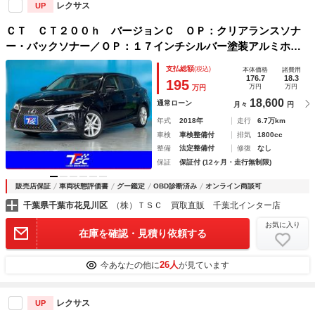
レクサス
UP
ＣＴ ＣＴ２００ｈ バージョンＣ ＯＰ：クリアランスソナ
ー・バックソナー／ＯＰ：１７インチシルバー塗装アルミホイ
ール／Ｌ－ｔｅｘ・ファブリックコンビシートセット／Ｂｌｕ
支払総額
(税込)
本体価格
諸費用
ｅｔｏｏｔｈオーディオ／禁煙車／シートヒーター／ドライブ
176.7
18.3
195
万円
万円
万円
レコーダー
18,600
通常ローン
月々
円
年式
2018年
走行
6.7万km
車検
車検整備付
排気
1800cc
整備
法定整備付
修復
なし
保証
保証付 (12ヶ月・走行無制限)
販売店保証
車両状態評価書
グー鑑定
OBD診断済み
オンライン商談可
千葉県千葉市花見川区
（株）ＴＳＣ 買取直販 千葉北インター店
お気に入り
在庫を確認・見積り依頼する
26人
今あなたの他に
が見ています
レクサス
UP