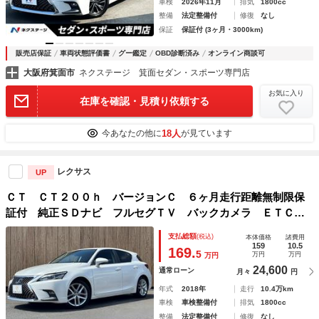
車検
2026年11月
排気
1800cc
整備
法定整備付
修復
なし
保証
保証付 (3ヶ月・3000km)
販売店保証
車両状態評価書
グー鑑定
OBD診断済み
オンライン商談可
大阪府箕面市
ネクステージ 箕面セダン・スポーツ専門店
お気に入り
在庫を確認・見積り依頼する
18人
今あなたの他に
が見ています
レクサス
UP
ＣＴ ＣＴ２００ｈ バージョンＣ ６ヶ月走行距離無制限保
証付 純正ＳＤナビ フルセグＴＶ バックカメラ ＥＴＣ
２．０ ハーフレザーシート 禁煙車 レーダークルーズコン
支払総額
(税込)
本体価格
諸費用
トロール 衝突軽減ブレーキ シートヒーター パワーシート
159
10.5
169.
5
万円
万円
万円
24,600
通常ローン
月々
円
年式
2018年
走行
10.4万km
車検
車検整備付
排気
1800cc
整備
法定整備付
修復
なし