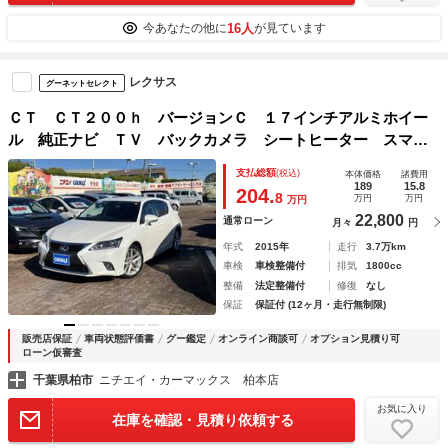
16人
今あなたの他に
が見ています
レクサス
グーネットセレクト
ＣＴ ＣＴ２００ｈ バージョンＣ １７インチアルミホイー
ル 純正ナビ ＴＶ バックカメラ シートヒーター スマー
トキー ビルトインＥＴＣ クルーズコントロール ＬＥＤヘ
支払総額
(税込)
本体価格
諸費用
ッドライト パドルシフト ドライブレコーダー ステアリン
189
15.8
204.
8
万円
万円
万円
グリモコン
22,800
通常ローン
月々
円
年式
2015年
走行
3.7万km
車検
車検整備付
排気
1800cc
整備
法定整備付
修復
なし
保証
保証付 (12ヶ月・走行無制限)
販売店保証
車両状態評価書
グー鑑定
オンライン商談可
オプション見積り可
ローン仮審査
千葉県柏市
ニチエイ・カーマックス 柏本店
お気に入り
在庫を確認・見積り依頼する