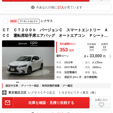
17人
今あなたの他に
が見ています
レクサス
NEW
グーネットセレクト
ＣＴ ＣＴ２００ｈ バージョンＣ スマートエントリー Ａ
ＣＣ 運転席助手席エアバッグ オートエアコン Ｐシート
ＤＶＤ再生可能 ＬＥＤライト キーフリー ＴＶナビ パワ
支払総額
(税込)
本体価格
諸費用
ーステアリング パワーウインドウ フルセグテレビ ＥＳ
340
13
353
万円
万円
万円
Ｃ アルミ
33,000
通常ローン
月々
円
年式
2022年
走行
4.1万km
車検
2027年8月
排気
1800cc
整備
法定整備付
修復
なし
保証
保証付 (24ヶ月・走行無制限)
認定中古車
ディーラー保証
車両状態評価書
グー鑑定
東京都足立区
レクサスＣＰＯ足立 トヨタモビリティ東京（株）
お気に入り
在庫を確認・見積り依頼する