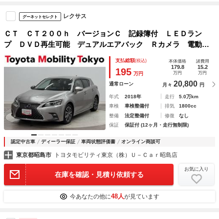
レクサス
グーネットセレクト
ＣＴ ＣＴ２００ｈ バージョンＣ 記録簿付 ＬＥＤラン
プ ＤＶＤ再生可能 デュアルエアバック Ｒカメラ 電動パ
ワーシート キーフリー パワーステアリング アイスト Ｔ
支払総額
(税込)
本体価格
諸費用
Ｖナビ オートエアコン オートクルーズ ＥＳＣ 盗難防止
179.8
15.2
195
万円
万円
万円
装置 アルミ
20,800
通常ローン
月々
円
年式
2018年
走行
5.0万km
車検
車検整備付
排気
1800cc
整備
法定整備付
修復
なし
保証
保証付 (12ヶ月・走行無制限)
認定中古車
ディーラー保証
車両状態評価書
オンライン商談可
東京都昭島市
トヨタモビリティ東京（株）Ｕ－Ｃａｒ昭島店
お気に入り
在庫を確認・見積り依頼する
48人
今あなたの他に
が見ています