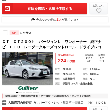
お気に入り
在庫を確認・見積り依頼する
2人
今あなたの他に
が見ています
レクサス
UP
ＣＴ ＣＴ２００ｈ バージョンＬ ワンオーナー 純正ナ
ビ ＥＴＣ レーダークルーズコントロール ドライブレコー
ダー バックカメラ レザーシート シートヒーター シート
支払総額
(税込)
本体価格
諸費用
メモリー 純正フロアマット 純正アルミホイール オートラ
218.1
6.7
224.
8
万円
万円
万円
イト
年式
2016年
走行
2.3万km
車検
2027年6月
排気
1800cc
整備
法定整備付
修復
なし
保証
保証付 (3ヶ月・走行無制限)
販売店保証
車両状態評価書
グー鑑定
OBD診断済み
オンライン商談可
大阪府河内長野市
ガリバーアウトレット外環河内長野店 （株）ＩＤＯＭ
お気に入り