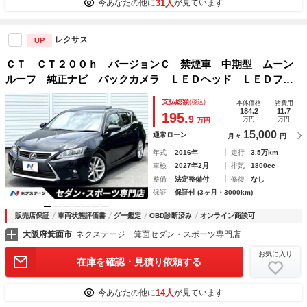
31人
今あなたの他に
が見ています
レクサス
UP
ＣＴ ＣＴ２００ｈ バージョンＣ 禁煙車 中期型 ムーン
ルーフ 純正ナビ バックカメラ ＬＥＤヘッド ＬＥＤフォ
グ パワーシート シートヒーター 純正ＯＰ１７インチＡ
支払総額
(税込)
本体価格
諸費用
Ｗ 革巻きステアリング パドルシフト クルーズコントロー
184.2
11.7
195.
9
万円
万円
万円
ル
15,000
通常ローン
月々
円
年式
2016年
走行
3.5万km
車検
2027年2月
排気
1800cc
整備
法定整備付
修復
なし
保証
保証付 (3ヶ月・3000km)
販売店保証
車両状態評価書
グー鑑定
OBD診断済み
オンライン商談可
大阪府箕面市
ネクステージ 箕面セダン・スポーツ専門店
お気に入り
在庫を確認・見積り依頼する
14人
今あなたの他に
が見ています