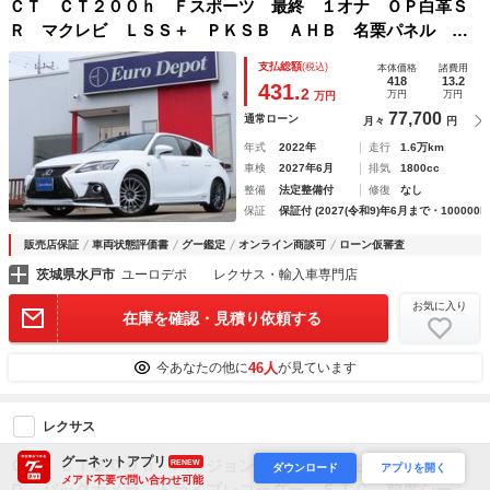
ＣＴ ＣＴ２００ｈ Ｆスポーツ 最終 １オナ ＯＰ白革Ｓ
Ｒ マクレビ ＬＳＳ＋ ＰＫＳＢ ＡＨＢ 名栗パネル 禁
煙車 ＴＶジャンパ ＦＲＤレコーダ ハンドルＨ ブラック
支払総額
(税込)
本体価格
諸費用
ルーフ ＬＥＤライト ＴＲＤエアロ＆４本マフラー＆鍛造１
418
13.2
431.
2
万円
万円
万円
８アロイ
77,700
通常ローン
月々
円
年式
2022年
走行
1.6万km
車検
2027年6月
排気
1800cc
整備
法定整備付
修復
なし
保証
保証付 (2027(令和9)年6月まで・100000k
販売店保証
車両状態評価書
グー鑑定
オンライン商談可
ローン仮審査
茨城県水戸市
ユーロデポ レクサス・輸入車専門店
お気に入り
在庫を確認・見積り依頼する
46人
今あなたの他に
が見ています
レクサス
グーネットアプリ
ＣＴ ＣＴ２００ｈ バージョンＣ 禁煙 ナビＴＶ ＬＥ
RENEW
ダウンロード
アプリを開く
メアド不要で問い合わせ可能
Ｄ バックカメラ ドライブレコーダー ＥＴＣ 前席シート