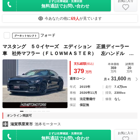
お気に入り
まずは在庫確認・見積依頼
無料通話でお問い合わせ
69人
今あなたの他に
が見ています
フォード
グーネットセレクト
マスタング ５０イヤーズ エディション 正規ディーラー
車 社外マフラー（ＦＬＯＷＭＡＳＴＥＲ） 左ハンドル オ
ートクルーズコントロール バックカメラ シートエアコン／
支払総額
(税込)
本体価格
諸費用
ヒーター ＥＴＣ
359
20
379
万円
万円
万円
31,600
通常ローン
月々
円
年式
2015年
走行
7.4万km
車検
2026年11月
排気
2300cc
整備
法定整備付
修復
なし
保証
保証無
オンライン商談可
滋賀県栗東市
池本モータース
お気に入り
まずは在庫確認・見積依頼
無料通話でお問い合わせ