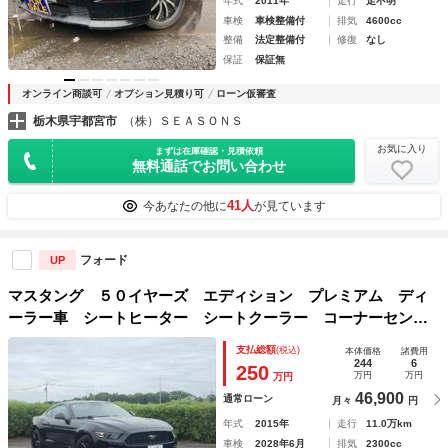
年式
2011年
走行
走不明
車検
車検整備付
排気
4600cc
整備
法定整備付
修復
なし
保証
保証無
オンライン商談可
オプション見積り可
ローン仮審査
栃木県宇都宮市
（株）ＳＥＡＳＯＮＳ
お気に入り
まずは在庫確認・見積依頼
無料通話でお問い合わせ
41人
今あなたの他に
が見ています
フォード
UP
マスタング ５０イヤーズ エディション プレミアム ディ
ーラー車 シートヒーター シートクーラー コーナーセンサ
ー クルーズコントロール 革シート バックカメラ プッシ
支払総額
(税込)
本体価格
諸費用
ュスタート ＢＬＵＥＴＯＯＴＨオーディオ パドルシフト
244
6
250
万円
万円
万円
ＥＴＣ
46,900
通常ローン
月々
円
年式
2015年
走行
11.0万km
車検
2028年6月
排気
2300cc