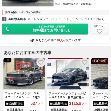
保証
保証付 (1ヶ月・1000km)
販売店保証
オンライン商談可
富山県富山市
オートショップ ハッピー＆ドリーム ～月々１万円から乗れる！フラット７富山店～
お気に入り
まずは在庫確認・見積依頼
無料通話でお問い合わせ
38人
今あなたの他に
が見ています
あなたにおすすめの中古車
UP
フォード マスタング Ｖ８
フォード マスタング シェルビ
フォード マス
ＧＴ ４６００ｃｃ ５速Ｍ
ーＧＴ３５０ 新車並行輸入
ーズ エディ
Ｔ ブルーフレーム物 エレノ
車 コンビニエンスＰＫＧスエ
付／正規Ｄ車
537
1115.
8
支払総額
支払総額
支払総額
(税込)
(税込)
(税込)
万円
万円
ア仕様 ＨＵＲＳＴ製シフタ
ード×レザー電動シート アク
ト／エアシー
ー デジタルインナーミラー
ティブバルブパフォーマンスエ
ＵＳＨスター
車両本体価格
車両本体価格
車両本体価格