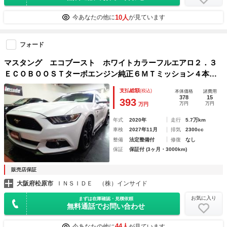
10人
今あなたの他に
が見ています
フォード
マスタング エコブースト ホワイトカラーフルエアロ２．３
ＥＣＯＢＯＯＳＴターボエンジン純正６ＭＴミッション４本出
しマフラーテールＨ＆ＲサスＢＩＧキャリパーレカロシート１
支払総額
(税込)
本体価格
諸費用
９ＡＷバックカメラＲソナースマートキードラレコＥＴＣ
378
15
393
万円
万円
万円
年式
2020年
走行
5.7万km
車検
2027年11月
排気
2300cc
整備
法定整備付
修復
なし
保証
保証付 (3ヶ月・3000km)
販売店保証
大阪府松原市
ＩＮＳＩＤＥ （株）インサイド
お気に入り
まずは在庫確認・見積依頼
無料通話でお問い合わせ
44人
今あなたの他に
が見ています