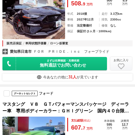
500
8.9
508.
9
万円
万円
万円
年式
2018後
走行
3.3万km
車検
2027年12月
排気
2300cc
整備
法定整備付
修復
なし
保証
保証付 (1ヶ月・1000km)
販売店保証
車両状態評価書
ローン仮審査
愛知県日進市
ＦＯＲ ＰＲＩＤＥ．ｉｎｃ フォープライド
お気に入り
まずは在庫確認・見積依頼
無料通話でお問い合わせ
31人
今あなたの他に
が見ています
フォード
グーネットセレクト
マスタング Ｖ８ ＧＴパフォーマンスパッケージ ディーラ
ー車 専用ボディーカラー：ＧＨＩグリーン 国内４０台限定
車（ＭＴ２５台 ／ ＡＴ１５台）
支払総額
(税込)
本体価格
諸費用
595
12.7
607.
7
万円
万円
万円