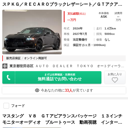
スＰＫＧ／ＲＥＣＡＲＯブラックレザーシート／ＧＴアクアブ
ルーブｂｒｅｍｂｏキャリパー／Ｂａｎｇ ＆ Ｏｌｕｆｓｅ
本体価格
諸費用
支払総額
(税込)
ｎスピーカー／可変マフラー／純正１９インチＡＷ
ASK
--
--
万円
万円
年式
2024年
走行
1.4万km
車検
2027年7月
排気
5000cc
整備
法定整備付
修復
なし
保証
保証付 (1ヶ月・1000km)
販売店保証
オンライン商談可
東京都世田谷区
ＡＵＴＯ ＤＥＡＬＥＲ ＴＯＫＹＯ オートディーラー東京 ～輸入車専門店～
お気に入り
まずは在庫確認・見積依頼
無料通話でお問い合わせ
33人
今あなたの他に
が見ています
フォード
マスタング Ｖ８ ＧＴアピアランスパッケージ １３インチ
モニターオーディオ ブルートゥース 動画視聴 インターネ