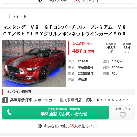
フォード
マスタング Ｖ８ ＧＴコンバーチブル プレミアム Ｖ８
ＧＴ／ＳＨＥＬＢＹグリル／ボンネットウインカー／ＦＯＲＧ
ＩＡＴＯ ＦＬＯＷ ２０ＡＷ／ＭＢＲＰマフラー／カーボン
支払総額
(税込)
本体価格
諸費用
リップ／車高調／ナビＴＶ／Ｂカメラ／Ｂｌｕｅｔｏｏｔｈ／
438.7
28.4
467.
1
万円
万円
万円
ＥＴＣ／レザーシート／禁煙
年式
2020年
走行
7.8万km
車検
車検整備付
排気
5000cc
整備
法定整備付
修復
なし
保証
保証無
オンライン商談可
兵庫県伊丹市
スポーツカー・輸入車専門店 買取 Ｒｅ：ｎｏｖａｔｅ
お気に入り
まずは在庫確認・見積依頼
無料通話でお問い合わせ
43人
今あなたの他に
が見ています