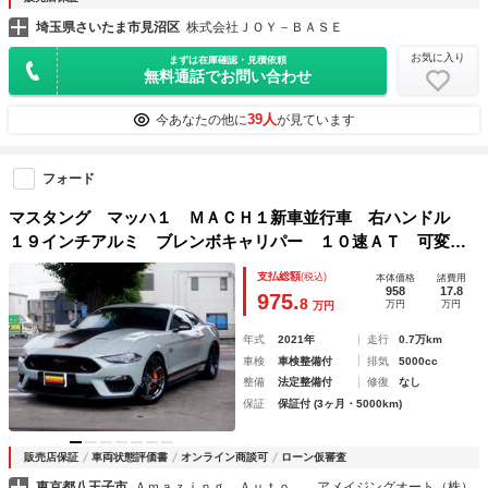
埼玉県さいたま市見沼区
株式会社ＪＯＹ－ＢＡＳＥ
お気に入り
まずは在庫確認・見積依頼
無料通話でお問い合わせ
39人
今あなたの他に
が見ています
フォード
マスタング マッハ１ ＭＡＣＨ１新車並行車 右ハンドル
１９インチアルミ ブレンボキャリパー １０速ＡＴ 可変マ
フラー マグネライド 専用ブラックレザーシート シートヒ
支払総額
(税込)
本体価格
諸費用
ーター ベンチレーション アップルカープレイ
958
17.8
975.
8
万円
万円
万円
年式
2021年
走行
0.7万km
車検
車検整備付
排気
5000cc
整備
法定整備付
修復
なし
保証
保証付 (3ヶ月・5000km)
販売店保証
車両状態評価書
オンライン商談可
ローン仮審査
東京都八王子市
Ａｍａｚｉｎｇ Ａｕｔｏ アメイジングオート（株）