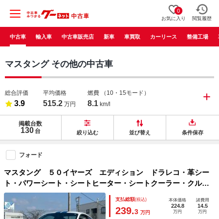
0
お気に入り
閲覧履歴
中古車
輸入車
中古車販売店
新車
車買取
カーリース
整備工場
マスタング その他の中古車
総合評価
平均価格
燃費
（10・15モード）
3.9
515.2
8.1
万円
km/l
掲載台数
130
台
絞り込む
並び替え
条件保存
フォード
マスタング ５０イヤーズ エディション ドラレコ・革シー
ト・パワーシート・シートヒーター・シートクーラー・クルコ
ン・ＥＴＣ・ＨＲＥパフォーマンスホール・フォグ・スマート
支払総額
(税込)
本体価格
諸費用
キー・プッシュスタート
224.8
14.5
239.
3
万円
万円
万円