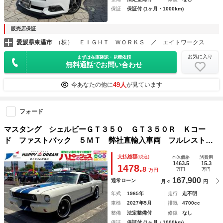
保証
保証付 (1ヶ月・1000km)
販売店保証
愛媛県東温市
（株） ＥＩＧＨＴ ＷＯＲＫＳ ／ エイトワークス
お気に入り
まずは在庫確認・見積依頼
無料通話でお問い合わせ
49人
今あなたの他に
が見ています
フォード
マスタング シェルビーＧＴ３５０ ＧＴ３５０Ｒ Ｋコー
ド ファストバック ５ＭＴ 弊社直輸入車両 フルレストア
車両 足回り新品交換済 アメリカンレーシングホイール レ
支払総額
(税込)
本体価格
諸費用
ーシングストライプ ボンネットフード エアコン・パワステ
1463.5
15.3
1478.
8
万円
万円
万円
弊社取付
167,900
通常ローン
月々
円
年式
1965年
走行
走不明
車検
2027年5月
排気
4700cc
整備
法定整備付
修復
なし
保証
保証付 (1ヶ月・1000km)