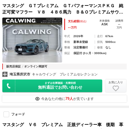
マスタング ＧＴプレミアム ＧＴパフォーマンスＰＫＧ 純
正可変マフラー Ｖ８ ４８６馬力 Ｂ＆Ｏプレミアムサウン
ド Ｆｏｒｄ Ｃｏ－Ｐｉｌｏｔ３６０ Ａｓｓｉｓｔ＋ １
本体価格
諸費用
支払総額
(税込)
０速ＡＴ ドリフトブレーキ ローンチコントロール
ASK
--
--
万円
万円
年式
2026年
走行
67km
車検
新車未登録
排気
5000cc
整備
法定整備付
修復
なし
保証
保証付 (3ヶ月・3000km)
販売店保証
オンライン商談可
埼玉県所沢市
キャルウイング プレミアムセレクション
お気に入り
まずは在庫確認・見積依頼
無料通話でお問い合わせ
79人
今あなたの他に
が見ています
フォード
マスタング Ｖ６ プレミアム 正規ディーラー車 後期 革