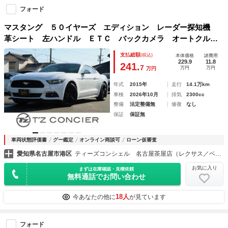
フォード
マスタング ５０イヤーズ エディション レーダー探知機
革シート 左ハンドル ＥＴＣ バックカメラ オートクルー
ズコントロール ＡＴ スマートキー 電動格納ミラー シー
支払総額
(税込)
本体価格
諸費用
トヒーター シートエアコン アルミホイール ＥＳＣ エア
229.9
11.8
241.
7
万円
万円
万円
コン
年式
2015年
走行
14.1万km
車検
2026年10月
排気
2300cc
整備
法定整備無
修復
なし
保証
保証無
車両状態評価書
グー鑑定
オンライン商談可
ローン仮審査
愛知県名古屋市港区
ティーズコンシェル 名古屋茶屋店（レクサス／ベンツ／ＢＭＷ／ポルシェ／レンジローバー／ダッジ／シボレー／クライスラー／Ｊｅｅｐ）
お気に入り
まずは在庫確認・見積依頼
無料通話でお問い合わせ
18人
今あなたの他に
が見ています
フォード