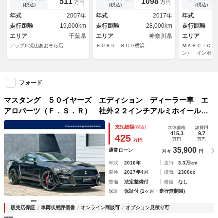
511
1098
万円
万円
バックカメラ ２０インチＡ
キゾースト タワーバー シー
ＥＴＣ／Ｂｌ
(税込)
(税込)
(税込)
Ｗ ＥＴＣ スペアキー 社外
トヒーター＆ベンチレーショ
ＵＳＢ／後カ
年式
2007年
年式
2017年
年式
オーディオ
ン アップルカープレイ アン
ンチＡＷ／社
走行距離
19,000km
走行距離
28,000km
走行距離
ドロイドオート
ロ／Ｂｏｒｌ
エリア
千葉県
エリア
神奈川県
エリア
アップル流山あおぞら店
ＢＵＢＵ ＢＣＤ横浜
ＭＡＲＣ－ＯＮ
ン） インポー
フォード
マスタング ５０イヤーズ エディション ディーラー車 エ
アロパーツ（Ｆ．Ｓ．Ｒ） 社外２２インチアルミホイール
社外マフラー 黒革シート シートヒーター ベンチレーショ
支払総額
(税込)
本体価格
諸費用
ン バックカメラ パワーシート クルーズコントロール Ｅ
415.3
9.7
425
万円
万円
万円
ＴＣ
35,900
通常ローン
月々
円
年式
2016年
走行
3.3万km
車検
2027年4月
排気
2300cc
整備
法定整備付
修復
なし
保証
保証付 (1ヶ月・走行無制限)
販売店保証
車両状態評価書
オンライン商談可
オプション見積り可