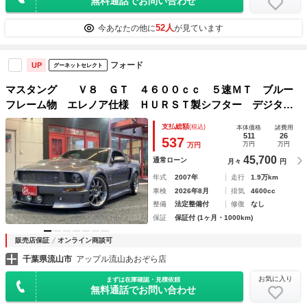
無料通話でお問い合わせ
52人
今あなたの他に
が見ています
フォード
UP
グーネットセレクト
マスタング Ｖ８ ＧＴ ４６００ｃｃ ５速ＭＴ ブルー
フレーム物 エレノア仕様 ＨＵＲＳＴ製シフター デジタル
インナーミラー バックカメラ ２０インチＡＷ ＥＴＣ ス
支払総額
(税込)
本体価格
諸費用
ペアキー 社外オーディオ
511
26
537
万円
万円
万円
45,700
通常ローン
月々
円
年式
2007年
走行
1.9万km
車検
2026年8月
排気
4600cc
整備
法定整備付
修復
なし
保証
保証付 (1ヶ月・1000km)
販売店保証
オンライン商談可
千葉県流山市
アップル流山あおぞら店
お気に入り
まずは在庫確認・見積依頼
無料通話でお問い合わせ