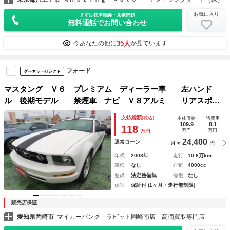
お気に入り
まずは在庫確認・見積依頼
無料通話でお問い合わせ
35人
今あなたの他に
が見ています
フォード
グーネットセレクト
マスタング Ｖ６ プレミアム ディーラー車 左ハンド
ル 後期モデル 禁煙車 ナビ Ｖ８アルミ リアスポイ
ラー
支払総額
(税込)
本体価格
諸費用
109.9
8.1
118
万円
万円
万円
24,400
通常ローン
月々
円
年式
2008年
走行
10.8万km
車検
なし
排気
4000cc
整備
法定整備無
修復
なし
保証
保証付 (1ヶ月・走行無制限)
販売店保証
愛知県岡崎市
マイカーバンク ラビット岡崎南店 高価買取専門店