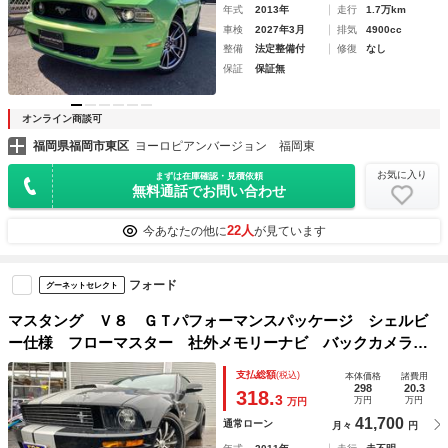
年式
2013年
走行
1.7万km
車検
2027年3月
排気
4900cc
整備
法定整備付
修復
なし
保証
保証無
オンライン商談可
福岡県福岡市東区
ヨーロピアンバージョン 福岡東
お気に入り
まずは在庫確認・見積依頼
無料通話でお問い合わせ
22人
今あなたの他に
が見ています
フォード
グーネットセレクト
マスタング Ｖ８ ＧＴパフォーマンスパッケージ シェルビ
ー仕様 フローマスター 社外メモリーナビ バックカメラ
ＥＴＣ 社外２０ＡＷ
支払総額
(税込)
本体価格
諸費用
298
20.3
318.
3
万円
万円
万円
41,700
通常ローン
月々
円