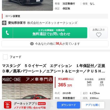
整備
法定整備付
修復
なし
保証
保証無
ローン仮審査
愛知県弥富市
株式会社カーズネットオークションズ
お気に入り
まずは在庫確認・見積依頼
無料通話でお問い合わせ
98人
今あなたの他に
が見ています
フォード
マスタング ５０イヤーズ エディション １年保証付／正規
Ｄ車／黒革パワーシート／エアシート＆ヒーター／ＰＵＳＨス
タート／リアソナー／ＥＴＣ／Ｂｌｕｅｔｏｏｔｈ＆ＵＳＢ／
支払総額
(税込)
本体価格
諸費用
後カメラ／純正１９インチＡＷ／社外ウイング／社外リップ／
343
22
365
万円
万円
万円
社外ボンネット
年式
2015年
走行
6.2万km
車検
車検整備付
排気
2300cc
整備
法定整備付
修復
なし
グーネットアプリ
RENEW
ダウンロード
アプリを開く
メアド不要で問い合わせ可能
保証
保証付 (12ヶ月・走行無制限)