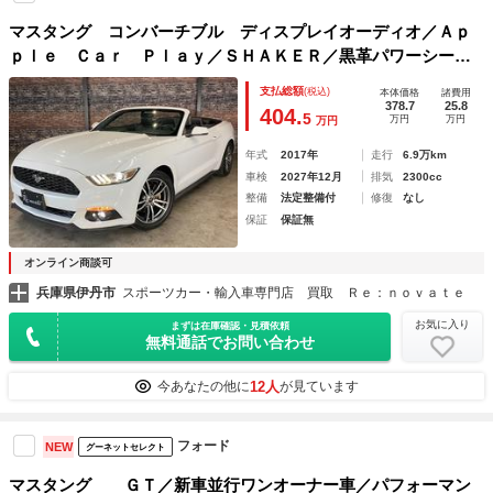
マスタング コンバーチブル ディスプレイオーディオ／Ａｐ
ｐｌｅ Ｃａｒ Ｐｌａｙ／ＳＨＡＫＥＲ／黒革パワーシート
／シートヒーター＆クーラー／ＥＴＣ／バックカメラ／ＵＳＢ
支払総額
(税込)
本体価格
諸費用
／Ｂｌｕｅｔｏｏｔｈ／クルコン／スマートキー／ＨＩＤ／禁
378.7
25.8
404.
5
万円
万円
万円
煙車
年式
2017年
走行
6.9万km
車検
2027年12月
排気
2300cc
整備
法定整備付
修復
なし
保証
保証無
オンライン商談可
兵庫県伊丹市
スポーツカー・輸入車専門店 買取 Ｒｅ：ｎｏｖａｔｅ
お気に入り
まずは在庫確認・見積依頼
無料通話でお問い合わせ
12人
今あなたの他に
が見ています
フォード
NEW
グーネットセレクト
マスタング ＧＴ／新車並行ワンオーナー車／パフォーマン