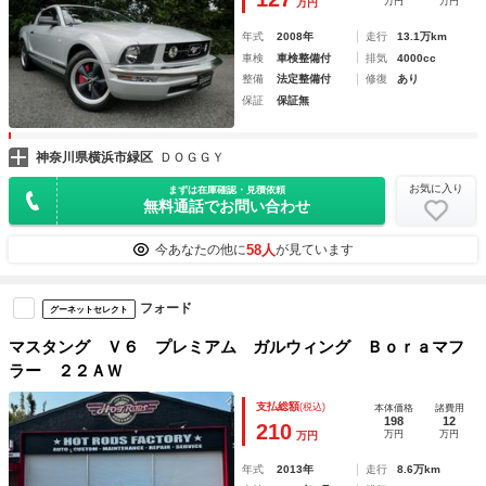
万円
万円
万円
年式
2008年
走行
13.1万km
車検
車検整備付
排気
4000cc
整備
法定整備付
修復
あり
保証
保証無
神奈川県横浜市緑区
ＤＯＧＧＹ
お気に入り
まずは在庫確認・見積依頼
無料通話でお問い合わせ
58人
今あなたの他に
が見ています
フォード
グーネットセレクト
マスタング Ｖ６ プレミアム ガルウィング Ｂｏｒａマフ
ラー ２２ＡＷ
支払総額
(税込)
本体価格
諸費用
198
12
210
万円
万円
万円
年式
2013年
走行
8.6万km