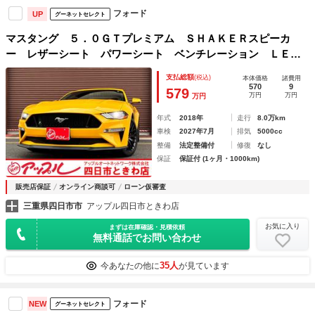
フォード
UP
グーネットセレクト
マスタング ５．０ＧＴプレミアム ＳＨＡＫＥＲスピーカ
ー レザーシート パワーシート ベンチレーション ＬＥＤ
ヘッドライト 純正ディスプレイオーディオ バックカメラ
支払総額
(税込)
本体価格
諸費用
クルーズコントロール スマートキー 純正１９インチアルミ
570
9
579
万円
万円
万円
ホイール
年式
2018年
走行
8.0万km
車検
2027年7月
排気
5000cc
整備
法定整備付
修復
なし
保証
保証付 (1ヶ月・1000km)
販売店保証
オンライン商談可
ローン仮審査
三重県四日市市
アップル四日市ときわ店
お気に入り
まずは在庫確認・見積依頼
無料通話でお問い合わせ
35人
今あなたの他に
が見ています
フォード
NEW
グーネットセレクト