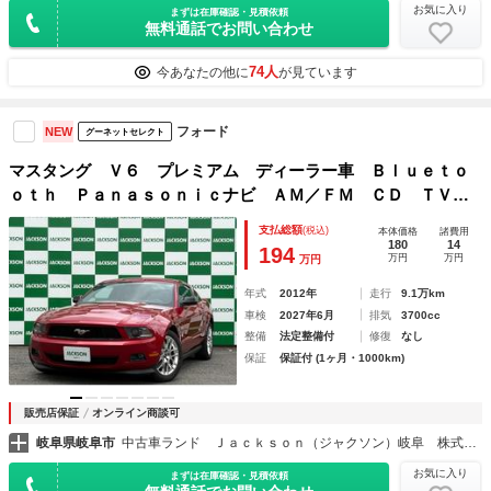
お気に入り
まずは在庫確認・見積依頼
無料通話でお問い合わせ
74人
今あなたの他に
が見ています
フォード
NEW
グーネットセレクト
マスタング Ｖ６ プレミアム ディーラー車 Ｂｌｕｅｔｏ
ｏｔｈ Ｐａｎａｓｏｎｉｃナビ ＡＭ／ＦＭ ＣＤ ＴＶ
レザーシート 純正ＡＷ ディーラー記録簿付 ユーザー買取
支払総額
(税込)
本体価格
諸費用
車
180
14
194
万円
万円
万円
年式
2012年
走行
9.1万km
車検
2027年6月
排気
3700cc
整備
法定整備付
修復
なし
保証
保証付 (1ヶ月・1000km)
販売店保証
オンライン商談可
岐阜県岐阜市
中古車ランド Ｊａｃｋｓｏｎ（ジャクソン）岐阜 株式会社ＮＧＴ
お気に入り
まずは在庫確認・見積依頼