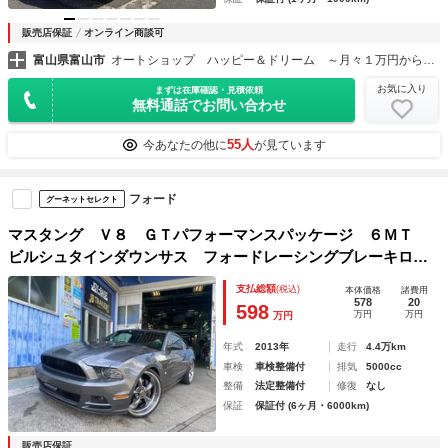
販売店保証
オンライン商談可
富山県富山市
オートショップ ハッピー＆ドリーム ～月々１万円から乗れる！フラット７富山店～
お気に入り
まずは在庫確認・見積依頼
無料通話でお問い合わせ
55人
今あなたの他に
が見ています
フォード
グーネットセレクト
マスタング Ｖ８ ＧＴパフォーマンスパッケージ ６ＭＴ
ビルシュタインダウンサス フォードレーシングブレーキロー
ター２２インチＡＷ ＧＩＢＳＯＮマフラー 社外シフトノ
支払総額
(税込)
本体価格
諸費用
ブ 純正ＲＥＣＡＲＯシート 社外ナビ バックカメラ フォ
578
20
598
万円
万円
万円
ードレーシングデフカバー
年式
2013年
走行
4.4万km
車検
車検整備付
排気
5000cc
整備
法定整備付
修復
なし
保証
保証付 (6ヶ月・6000km)
販売店保証