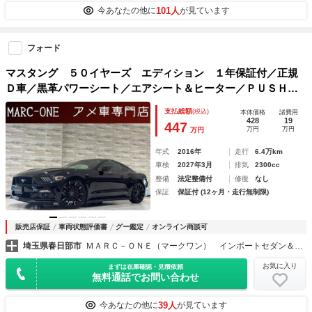
101人
今あなたの他に
が見ています
フォード
マスタング ５０イヤーズ エディション １年保証付／正規
Ｄ車／黒革パワーシート／エアシート＆ヒーター／ＰＵＳＨス
タート／リアソナー／ＥＴＣ／Ｂｌｕｅｔｏｏｔｈ＆ＵＳＢ／
支払総額
(税込)
本体価格
諸費用
後カメラ／社外２０インチＡＷ／社外ウイング＆エアロ／Ｂｏ
428
19
447
万円
万円
万円
ｒｌａマフラー
年式
2016年
走行
6.4万km
車検
2027年3月
排気
2300cc
整備
法定整備付
修復
なし
保証
保証付 (12ヶ月・走行無制限)
販売店保証
車両状態評価書
グー鑑定
オンライン商談可
埼玉県春日部市
ＭＡＲＣ－ＯＮＥ（マークワン） インポートセダン＆クーペ
お気に入り
まずは在庫確認・見積依頼
無料通話でお問い合わせ
39人
今あなたの他に
が見ています