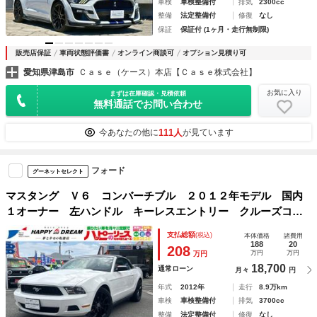
車検
車検整備付
排気
2300cc
整備
法定整備付
修復
なし
保証
保証付 (1ヶ月・走行無制限)
販売店保証
車両状態評価書
オンライン商談可
オプション見積り可
愛知県津島市
Ｃａｓｅ（ケース）本店【Ｃａｓｅ株式会社】
お気に入り
まずは在庫確認・見積依頼
無料通話でお問い合わせ
111人
今あなたの他に
が見ています
フォード
グーネットセレクト
マスタング Ｖ６ コンバーチブル ２０１２年モデル 国内
１オーナー 左ハンドル キーレスエントリー クルーズコン
トロール エアコン 横滑り防止装置 赤革調シートカバー
支払総額
(税込)
本体価格
諸費用
ＣＤ再生可 ＡＵＸ接続可 社外１９インチＡＷ
188
20
208
万円
万円
万円
18,700
通常ローン
月々
円
年式
2012年
走行
8.9万km
車検
車検整備付
排気
3700cc
整備
法定整備付
修復
なし