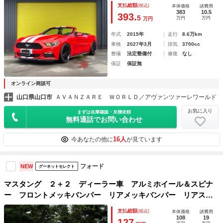
マートキー 純正１９インチＡＷ ＨＩＤ ディスプレイオー
支払総額
(税込)
本体価格
諸費用
ディオ ローダウン 社外マフラー Ｐスタート
383
10.5
393.
5
万円
万円
万円
年式
2015年
走行
8.6万km
車検
2027年3月
排気
3700cc
整備
法定整備付
修復
なし
保証
保証無
オンライン商談可
山口県山口市
ＡＶＡＮＺＡＲＥ ＷＯＲＬＤ／アヴァンツァーレワールド
お気に入り
まずは在庫確認・見積依頼
無料通話でお問い合わせ
16人
今あなたの他に
が見ています
フォード
NEW
グーネットセレクト
マスタング ２＋２ ディーラー車 アルミホイール＆スピナ
ー フロントメッキバンパー リアメッキバンパー リアスポ
イラー テールレンズ レザーシート パワーシート テレ
支払総額
(税込)
本体価格
諸費用
ビ ナビゲーション ＥＴＣ
108
19
127