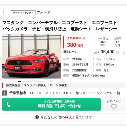
フォード
グーネットセレクト
マスタング コンバーチブル エコブースト エコブースト
バックカメラ ナビ 横滑り防止 電動シート レザーシー
ト １８インチＡＷ シートヒーター シートエアコン ＥＴ
支払総額
(税込)
本体価格
諸費用
Ｃ２．０ ＣＤ Ｂｌｕｅｔｏｏｔｈ フルセグ ＵＳＢ オ
368
12
380
万円
万円
万円
ートエアコン
36,400
通常ローン
月々
円
年式
2016年
走行
5.1万km
車検
2026年11月
排気
2300cc
整備
法定整備付
修復
なし
保証
保証付 (3ヶ月・6000km)
販売店保証
オンライン商談可
ローン仮審査
千葉県柏市
ＢＵＢＵ ＭＩＴＳＵＯＫＡ 柏ショールーム／シボレー柏サービスセンター
お気に入り
まずは在庫確認・見積依頼
無料通話でお問い合わせ
44人
今あなたの他に
が見ています