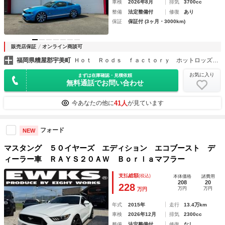
車検
2026年8月
排気
3700cc
整備
法定整備付
修復
あり
保証
保証付 (3ヶ月・3000km)
販売店保証
オンライン商談可
福岡県糟屋郡宇美町
Ｈｏｔ Ｒｏｄｓ ｆａｃｔｏｒｙ ホットロッズファクトリー
お気に入り
まずは在庫確認・見積依頼
無料通話でお問い合わせ
41人
今あなたの他に
が見ています
フォード
NEW
マスタング ５０イヤーズ エディション エコブースト デ
ィーラー車 ＲＡＹＳ２０ＡＷ Ｂｏｒｌａマフラー
支払総額
(税込)
本体価格
諸費用
208
20
228
万円
万円
万円
年式
2015年
走行
13.4万km
車検
2026年12月
排気
2300cc
整備
法定整備付
修復
なし