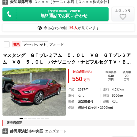
愛知県津島市
Ｃａｓｅ（ケース）本店【Ｃａｓｅ株式会社】
お気に入り
まずは在庫確認・見積依頼
無料通話でお問い合わせ
91人
今あなたの他に
が見ています
フォード
NEW
グーネットセレクト
マスタング ＧＴプレミアム ５．０Ｌ Ｖ８ ＧＴプレミア
ム Ｖ８ ５．０Ｌ パナソニック・ナビフルセグＴＶ・Ｂｌ
ｕｅｔｐｐｔｈ・バックカメラ・ＥＴＣ ＡｕｔｏＣｈｅｃｋ
支払総額
(税込)
本体価格
諸費用
確認済
530
20
550
万円
万円
万円
年式
2017年
走行
4.0万km
車検
なし
排気
5000cc
整備
法定整備付
修復
なし
保証
保証付 (2ヶ月・2000km)
販売店保証
静岡県浜松市中央区
エムズオート