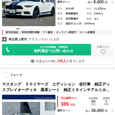
8,400
通常ローン
月々
円
年式
2015年
走行
11.8万km
車検
車検整備付
排気
2300cc
整備
法定整備付
修復
なし
保証
保証付 (1ヶ月・1000km)
販売店保証
車両状態評価書
グー鑑定
オンライン商談可
ローン仮審査
埼玉県上尾市
アデランテさいたま店
お気に入り
まずは在庫確認・見積依頼
無料通話でお問い合わせ
106人
今あなたの他に
が見ています
フォード
マスタング ５０イヤーズ エディション 並行車 純正ディ
スプレイオーディオ 黒革シート 純正１９インチアルミホイ
ール シートヒーター／ベンチレーション クルーズコントト
支払総額
(税込)
本体価格
諸費用
ロール ＬＥＤヘッドライト バックカメラ パワーシート
380
5
385
万円
万円
万円
ドラレコ ＥＴＣ
38,400
通常ローン
月々
円