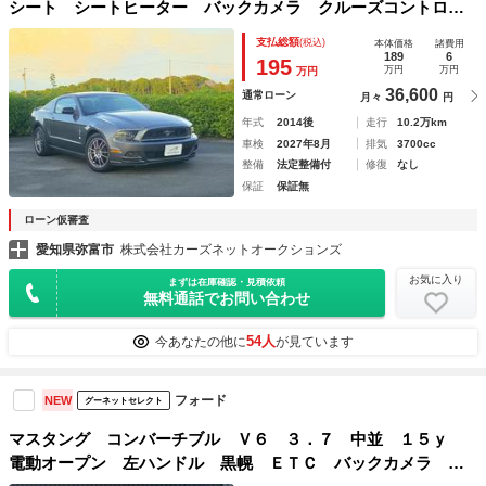
シート シートヒーター バックカメラ クルーズコントロー
ル ＢＬＵＥＴＯＯＴＨオーディオ アンビエントライト Ｅ
支払総額
(税込)
本体価格
諸費用
ＮＫＥＩアルミホイール ＥＴＣ 取説 記録簿 保証書
189
6
195
万円
万円
万円
36,600
通常ローン
月々
円
年式
2014後
走行
10.2万km
車検
2027年8月
排気
3700cc
整備
法定整備付
修復
なし
保証
保証無
ローン仮審査
愛知県弥富市
株式会社カーズネットオークションズ
お気に入り
まずは在庫確認・見積依頼
無料通話でお問い合わせ
54人
今あなたの他に
が見ています
フォード
NEW
グーネットセレクト
マスタング コンバーチブル Ｖ６ ３．７ 中並 １５ｙ
電動オープン 左ハンドル 黒幌 ＥＴＣ バックカメラ ス