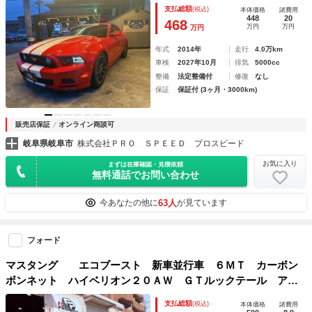
ット ローダウン ドライブレコーダー 外マフラー
支払総額
(税込)
本体価格
諸費用
448
20
468
万円
万円
万円
年式
2014年
走行
4.0万km
車検
2027年10月
排気
5000cc
整備
法定整備付
修復
なし
保証
保証付 (3ヶ月・3000km)
販売店保証
オンライン商談可
岐阜県岐阜市
株式会社ＰＲＯ ＳＰＥＥＤ プロスピード
お気に入り
まずは在庫確認・見積依頼
無料通話でお問い合わせ
63人
今あなたの他に
が見ています
フォード
マスタング エコブースト 新車並行車 ６ＭＴ カーボン
ボンネット ハイベリオン２０ＡＷ ＧＴルックテール アン
ドロイドナビ Ｂカメラ ローダウン ＹＯＵ ＴＵＢＥ ２
支払総額
(税込)
本体価格
諸費用
０１７年モデル レッドキャリパー ＥＴＣ