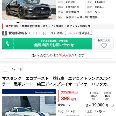
年式
2015年
走行
4.8万km
車検
2026年8月
排気
2300cc
整備
法定整備付
修復
なし
保証
保証付 (1ヶ月・走行無制限)
販売店保証
車両状態評価書
オンライン商談可
オプション見積り可
愛知県津島市
Ｃａｓｅ（ケース）本店【Ｃａｓｅ株式会社】
お気に入り
まずは在庫確認・見積依頼
無料通話でお問い合わせ
96人
今あなたの他に
が見ています
フォード
マスタング エコブースト 並行車 エアロ／トランクスポイ
ラー 黒革シート 純正ディスプレイオーディオ バックカメ
ラ シートヒーター／ベンチレーション スマートキー＆プッ
支払総額
(税込)
本体価格
諸費用
シュスタート クルーズコントロール パワーシート ＥＴＣ
382.4
15.6
398
万円
万円
万円
39,900
通常ローン
月々
円
年式
2018年
走行
5.4万km