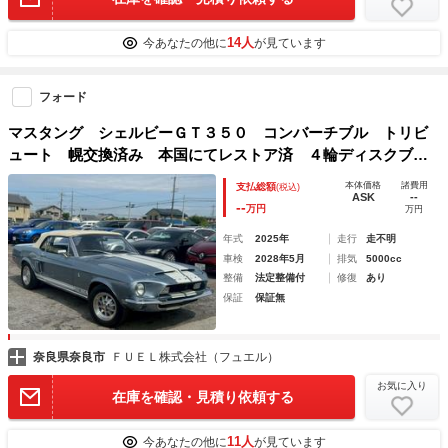
14人
今あなたの他に
が見ています
フォード
マスタング シェルビーＧＴ３５０ コンバーチブル トリビ
ュート 幌交換済み 本国にてレストア済 ４輪ディスクブレ
ーキ 電動オープン エンジンＶ８ ３０２
本体価格
諸費用
支払総額
(税込)
ASK
--
--
万円
万円
年式
2025年
走行
走不明
車検
2028年5月
排気
5000cc
整備
法定整備付
修復
あり
保証
保証無
奈良県奈良市
ＦＵＥＬ株式会社（フュエル）
お気に入り
在庫を確認・見積り依頼する
11人
今あなたの他に
が見ています