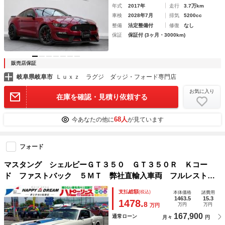
年式
2017年
走行
3.7万km
車検
2028年7月
排気
5200cc
整備
法定整備付
修復
なし
保証
保証付 (3ヶ月・3000km)
販売店保証
岐阜県岐阜市
Ｌｕｘｚ ラグジ ダッジ・フォード専門店
お気に入り
在庫を確認・見積り依頼する
68人
今あなたの他に
が見ています
フォード
マスタング シェルビーＧＴ３５０ ＧＴ３５０Ｒ Ｋコー
ド ファストバック ５ＭＴ 弊社直輸入車両 フルレストア
車両 足回り新品交換済 アメリカンレーシングホイール レ
支払総額
(税込)
本体価格
諸費用
ーシングストライプ ボンネットフード エアコン・パワステ
1463.5
15.3
1478.
8
万円
万円
万円
弊社取付
167,900
通常ローン
月々
円