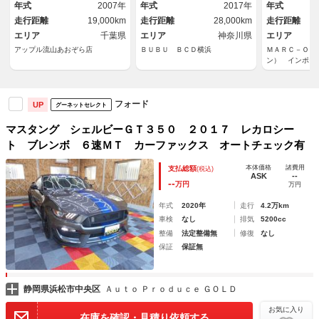
Ｗ ＥＴＣ スペアキー 社外
トヒーター＆ベンチレーショ
ＵＳＢ／後カ
年式
2007年
年式
2017年
年式
オーディオ
ン アップルカープレイ アン
ンチＡＷ／社
走行距離
19,000km
走行距離
28,000km
走行距離
ドロイドオート
ロ／Ｂｏｒｌ
エリア
千葉県
エリア
神奈川県
エリア
アップル流山あおぞら店
ＢＵＢＵ ＢＣＤ横浜
ＭＡＲＣ－ＯＮ
ン） インポー
フォード
UP
グーネットセレクト
マスタング シェルビーＧＴ３５０ ２０１７ レカロシー
ト ブレンボ ６速ＭＴ カーファックス オートチェック有
本体価格
諸費用
支払総額
(税込)
ASK
--
--
万円
万円
年式
2020年
走行
4.2万km
車検
なし
排気
5200cc
整備
法定整備無
修復
なし
保証
保証無
静岡県浜松市中央区
Ａｕｔｏ Ｐｒｏｄｕｃｅ ＧＯＬＤ
お気に入り
在庫を確認・見積り依頼する