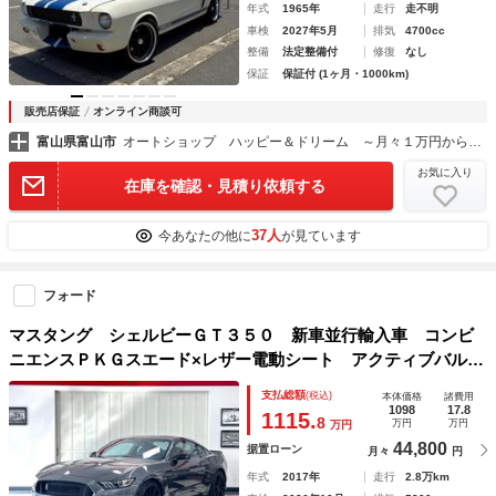
年式
1965年
走行
走不明
車検
2027年5月
排気
4700cc
整備
法定整備付
修復
なし
保証
保証付 (1ヶ月・1000km)
販売店保証
オンライン商談可
富山県富山市
オートショップ ハッピー＆ドリーム ～月々１万円から乗れる！フラット７富山店～
お気に入り
在庫を確認・見積り依頼する
37人
今あなたの他に
が見ています
フォード
マスタング シェルビーＧＴ３５０ 新車並行輸入車 コンビ
ニエンスＰＫＧスエード×レザー電動シート アクティブバルブ
パフォーマンスエキゾースト タワーバー シートヒーター＆
支払総額
(税込)
本体価格
諸費用
ベンチレーション アップルカープレイ アンドロイドオート
1098
17.8
1115.
8
万円
万円
万円
44,800
据置ローン
月々
円
年式
2017年
走行
2.8万km