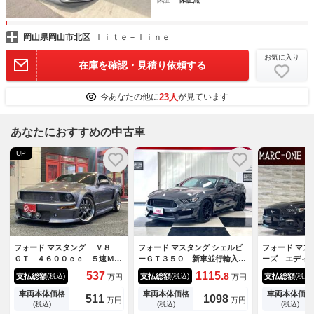
岡山県岡山市北区
ｌｉｔｅ－ｌｉｎｅ
お気に入り
在庫を確認・見積り依頼する
23人
今あなたの他に
が見ています
あなたにおすすめの中古車
UP
フォード マスタング Ｖ８
フォード マスタング シェルビ
フォード マス
ＧＴ ４６００ｃｃ ５速Ｍ
ーＧＴ３５０ 新車並行輸入
ーズ エディ
Ｔ ブルーフレーム物 エレノ
車 コンビニエンスＰＫＧスエ
付／正規Ｄ車
537
1115.
8
支払総額
支払総額
支払総額
(税込)
(税込)
(税込)
万円
万円
ア仕様 ＨＵＲＳＴ製シフタ
ード×レザー電動シート アク
ト／エアシー
ー デジタルインナーミラー
ティブバルブパフォーマンスエ
ＵＳＨスター
車両本体価格
車両本体価格
車両本体価格
511
1098
万円
万円
バックカメラ ２０インチＡ
キゾースト タワーバー シー
ＥＴＣ／Ｂｌ
(税込)
(税込)
(税込)