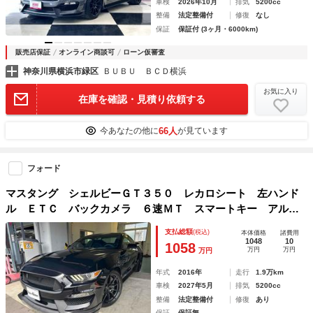
車検
2026年10月
排気
5200cc
整備
法定整備付
修復
なし
保証
保証付 (3ヶ月・6000km)
販売店保証
オンライン商談可
ローン仮審査
神奈川県横浜市緑区
ＢＵＢＵ ＢＣＤ横浜
お気に入り
在庫を確認・見積り依頼する
66人
今あなたの他に
が見ています
フォード
マスタング シェルビーＧＴ３５０ レカロシート 左ハンド
ル ＥＴＣ バックカメラ ６速ＭＴ スマートキー アルミ
ホイール ＥＳＣ ＣＤ エアコン
支払総額
(税込)
本体価格
諸費用
1048
10
1058
万円
万円
万円
年式
2016年
走行
1.9万km
車検
2027年5月
排気
5200cc
整備
法定整備付
修復
あり
保証
保証無