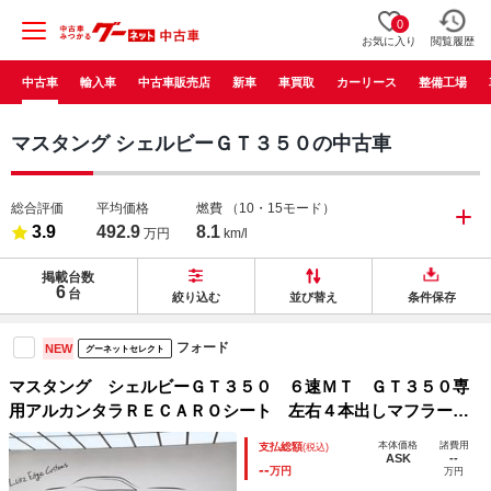
0
お気に入り
閲覧履歴
中古車
輸入車
中古車販売店
新車
車買取
カーリース
整備工場
マスタング シェルビーＧＴ３５０の中古車
総合評価
平均価格
燃費
（10・15モード）
3.9
492.9
8.1
万円
km/l
掲載台数
6
台
絞り込む
並び替え
条件保存
フォード
NEW
グーネットセレクト
マスタング シェルビーＧＴ３５０ ６速ＭＴ ＧＴ３５０専
用アルカンタラＲＥＣＡＲＯシート 左右４本出しマフラー
ＧＴ３５０専用１０スポークアルミ プッシュスタート ドラ
本体価格
諸費用
支払総額
(税込)
イブレコーダー ＥＴＣ
ASK
--
--
万円
万円