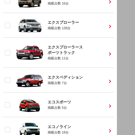
掲載台数
16
台
エクスプローラー
掲載台数
128
台
エクスプローラース
ポーツトラック
掲載台数
11
台
エクスペディション
掲載台数
7
台
エコスポーツ
掲載台数
5
台
エコノライン
掲載台数
18
台