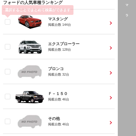
フォードの人気車種ランキング
マ
ラ
マスタング
掲載台数
144
台
エクスプローラー
掲載台数
128
台
ブロンコ
掲載台数
32
台
Ｆ－１５０
掲載台数
46
台
その他
掲載台数
46
台