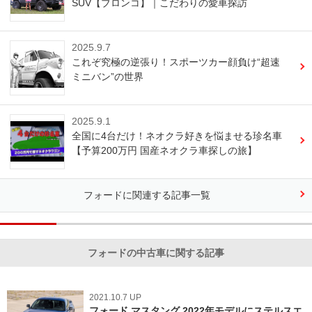
SUV【ブロンコ】｜こだわりの愛車探訪
2025.9.7
これぞ究極の逆張り！スポーツカー顔負け“超速
ミニバン”の世界
2025.9.1
全国に4台だけ！ネオクラ好きを悩ませる珍名車
【予算200万円 国産ネオクラ車探しの旅】
フォードに関連する記事一覧
フォードの中古車に関する記事
2021.10.7 UP
フォード マスタング 2022年モデルにステルスエ