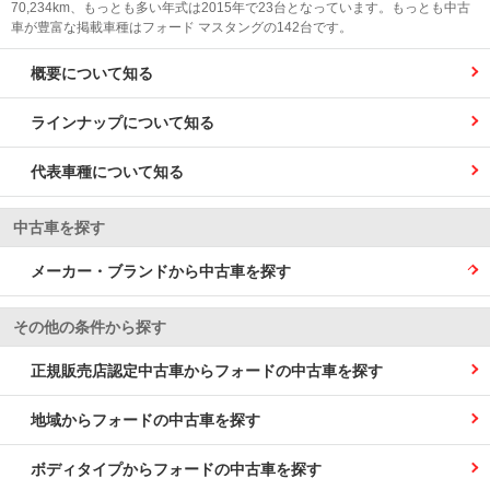
70,234km、もっとも多い年式は2015年で23台となっています。もっとも中古
車が豊富な掲載車種はフォード マスタングの142台です。
概要について知る
ラインナップについて知る
代表車種について知る
中古車を探す
メーカー・ブランドから中古車を探す
その他の条件から探す
正規販売店認定中古車からフォードの中古車を探す
地域からフォードの中古車を探す
ボディタイプからフォードの中古車を探す