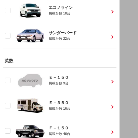
エコノライン
掲載台数
18
台
サンダーバード
掲載台数
22
台
英数
Ｅ－１５０
掲載台数
9
台
Ｅ－３５０
掲載台数
16
台
Ｆ－１５０
掲載台数
46
台