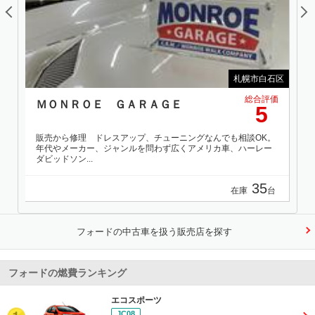
市
札幌市白石区
総合評価
ＭＯＮＲＯＥ ＧＡＲＡＧＥ
5
販売から修理 ドレスアップ、チューニングなんでも相談OK。
年代やメーカー、ジャンルを問わず広くアメリカ車、ハーレー
ダビッドソン...
35
在庫
台
フォードの中古車を扱う販売店を探す
フォードの燃費ランキング
エコスポーツ
JC08