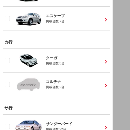
エスケープ
掲載台数
7
台
カ行
クーガ
掲載台数
5
台
コルチナ
掲載台数
2
台
サ行
サンダーバード
掲載台数
22
台