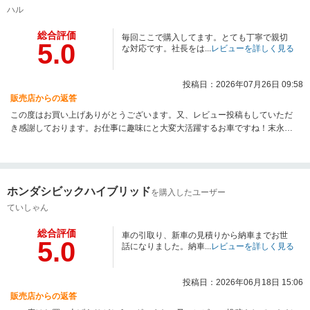
ハル
総合評価
毎回ここで購入してます。とても丁寧で親切
5.0
な対応です。社長をは...
レビューを詳しく見る
投稿日：2026年07月26日 09:58
販売店からの返答
この度はお買い上げありがとうございます。又、レビュー投稿もしていただ
き感謝しております。お仕事に趣味にと大変大活躍するお車ですね！末永く
快適にお乗りできるようこれからもメンテス等お任せ下さい。いつも信用し
ていただきありがとうございます。これからもどうぞよろしくお願いいたし
ます。改めまして、ご納車おめでとうございます！素敵なHiLifeを☆
ホンダシビックハイブリッド
を購入したユーザー
ていしゃん
総合評価
車の引取り、新車の見積りから納車までお世
5.0
話になりました。納車...
レビューを詳しく見る
投稿日：2026年06月18日 15:06
販売店からの返答