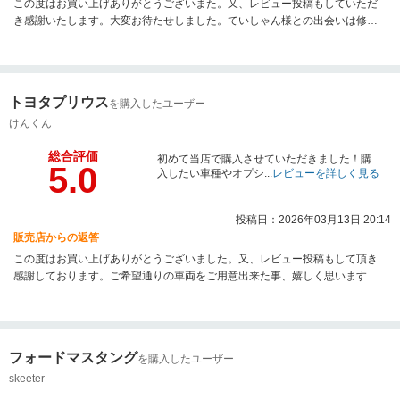
この度はお買い上げありがとうございまた。又、レビュー投稿もしていただ
き感謝いたします。大変お待たせしました。ていしゃん様との出会いは修理
ご依頼からでしたね。その後買取りから購入まで全て私たちにお任せいただ
き本当に嬉しく思います。あちがとうございます。対応の方も気持ちよくし
ていただきスムーズにお取引出来ました。勿論、滋賀に来た際は是非お立ち
寄りください。新しいお車で沢山の思い出を作って下さい。改めまして、ご
トヨタプリウス
を購入したユーザー
納車おめでとうございます！素敵なHiLifeを☆
けんくん
総合評価
初めて当店で購入させていただきました！購
5.0
入したい車種やオプシ...
レビューを詳しく見る
投稿日：2026年03月13日 20:14
販売店からの返答
この度はお買い上げありがとうございました。又、レビュー投稿もして頂き
感謝しております。ご希望通りの車両をご用意出来た事、嬉しく思います。
少しでも長くお乗り出来るようにこれからもサポートさせていただきます。
沢山の思い出を作って下さい。改めまして、ご納車おめでとうございます！
素敵なHiLifeを☆
フォードマスタング
を購入したユーザー
skeeter