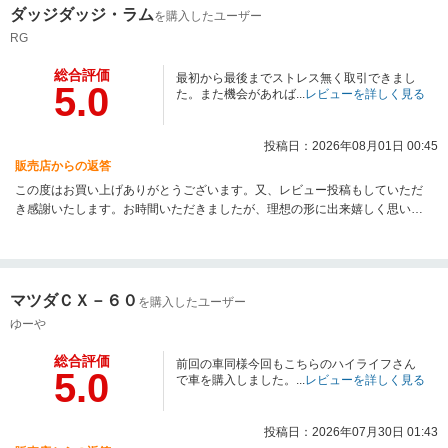
ダッジダッジ・ラム
を購入したユーザー
RG
総合評価
最初から最後までストレス無く取引できまし
5.0
た。また機会があれば...
レビューを詳しく見る
投稿日：2026年08月01日 00:45
販売店からの返答
この度はお買い上げありがとうございます。又、レビュー投稿もしていただ
き感謝いたします。お時間いただきましたが、理想の形に出来嬉しく思いま
す。ご納車時には最高な笑顔が観れましてやっていてよかった瞬間でした。
遠方にはなりますが、何かございましたら何時でもお申し付けください。改
めまして、ご納車おめでとうございます！今後共どうぞよろしくお願いいた
します。素敵なHiLifeを☆
マツダＣＸ－６０
を購入したユーザー
ゆーや
総合評価
前回の車同様今回もこちらのハイライフさん
5.0
で車を購入しました。...
レビューを詳しく見る
投稿日：2026年07月30日 01:43