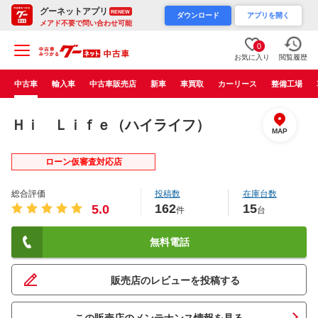
グーネットアプリ
RENEW
ダウンロード
アプリを開く
メアド不要で問い合わせ可能
0
お気に入り
閲覧履歴
中古車
輸入車
中古車販売店
新車
車買取
カーリース
整備工場
Ｈｉ Ｌｉｆｅ（ハイライフ）
MAP
ローン仮審査対応店
総合評価
投稿数
在庫台数
162
15
5.0
件
台
無料電話
販売店のレビューを投稿する