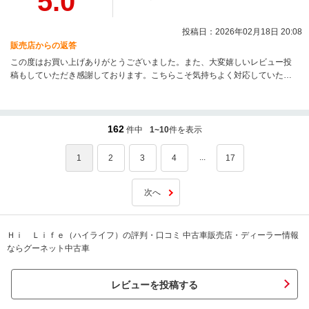
5.0
投稿日：2026年02月18日 20:08
販売店からの返答
この度はお買い上げありがとうございました。また、大変嬉しいレビュー投
稿もしていただき感謝しております。こちらこそ気持ちよく対応していただ
きありがとうございました。拘りの仕様になり、より一層かっこよくなりま
したね。これから沢山の思い出をユーコンと共に作って下さい！私たちは何
時でも応援しております。宣伝の方もありがとうございます！改めまして、
ご納車おめでとうございます！素敵なHiLifeを☆
162
件中
1~10
件を表示
...
1
2
3
4
17
次へ
Ｈｉ Ｌｉｆｅ（ハイライフ）の評判・口コミ 中古車販売店・ディーラー情報
ならグーネット中古車
レビューを投稿する