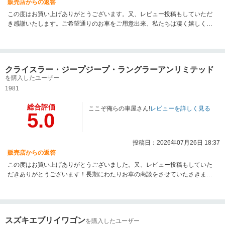
販売店からの返答
この度はお買い上げありがとうございます。又、レビュー投稿もしていただ
き感謝いたします。ご希望通りのお車をご用意出来、私たちは凄く嬉しく思
います。諦めず最後まで信じてお任せ下さったお陰です。ありがとうござい
ます。少し離れてしまいましたが、今後も全力でサポートさせていただきま
す。今後もどうぞよろしくお願いいたします。改めまして、ご納車おめでと
うございます！素敵なHiLifeを☆
クライスラー・ジープジープ・ラングラーアンリミテッド
を購入したユーザー
1981
総合評価
ここぞ俺らの車屋さん!
レビューを詳しく見る
5.0
投稿日：2026年07月26日 18:37
販売店からの返答
この度はお買い上げありがとうございました。又、レビュー投稿もしていた
だきありがとうございます！長期にわたりお車の商談をさせていたさきまし
た。理想のお車に出会え私たちも嬉しく思います。高年式という事で、非常
に安心してお乗り出来るかと思います。これからのメンテナンス等はお任せ
下さい。信用していただきありがとうございます。改めまして、ご納車おめ
でとうございます！今後もよろしくお願いします。素敵なHiLifeを☆
スズキエブリイワゴン
を購入したユーザー