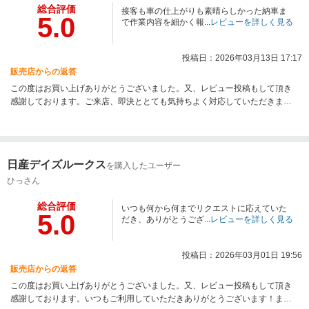
総合評価
接客も車の仕上がりも素晴らしかった納車ま
5.0
で作業内容を細かく報...
レビューを詳しく見る
投稿日：2026年03月13日 17:17
販売店からの返答
この度はお買い上げありがとうございました。又、レビュー投稿もして頂き
感謝しております。ご来店、即決ととても気持ちよく対応していただきまし
てありがとうございます。入念に整備しましたので、ご安心してお乗り出来
るかと思います。私も気持ちよく対応していただいたお客様には負けじと対
応させていただきます。また何時でも遊びに来て下さい。今後もよろしくお
願いいたします。改めまして、ご納車おめでとうございます！素敵なHiLifeを
日産デイズルークス
を購入したユーザー
☆
ひっさん
総合評価
いつも何から何までリクエストに応えていた
5.0
だき、ありがとうござ...
レビューを詳しく見る
投稿日：2026年03月01日 19:56
販売店からの返答
この度はお買い上げありがとうございました。又、レビュー投稿もして頂き
感謝しております。いつもご利用していただきありがとうございます！ま