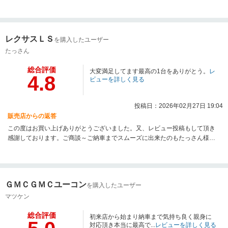
た、目標に向かって進んでいきましょうね。今後も何かあれば何時でも仰っ
てください。改めまして、ご納車おめでとうございます！素敵なHiLifeを☆
レクサスＬＳ
を購入したユーザー
たっさん
総合評価
大変満足してます最高の1台をありがとう。
レ
4.8
ビューを詳しく見る
投稿日：2026年02月27日 19:04
販売店からの返答
この度はお買い上げありがとうございました。又、レビュー投稿もして頂き
感謝しております。ご商談～ご納車までスムーズに出来たのもたっさん様の
お陰です。ありがとうございます。良質な車両をご提供出来た事、大変嬉し
く思います。こちらの車両を手に入れたことによって更に今後の人生幸せに
なっていいただきたいです。何かございましたら何時でもお申し付けくださ
い。改めまして、ご納車おめでとうございます！今後もどうぞよろしくお願
ＧＭＣＧＭＣユーコン
を購入したユーザー
いします。素敵なHiLifeを☆
マツケン
総合評価
初来店から始まり納車まで気持ち良く親身に
対応頂き本当に最高で...
レビューを詳しく見る