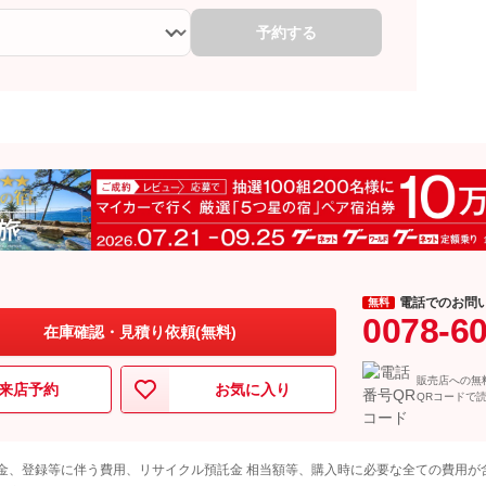
予約する
電話でのお問
無料
0078-6
在庫確認・見積り依頼(無料)
販売店への無
来店予約
お気に入り
QRコードで
金、登録等に伴う費用、リサイクル預託金 相当額等、購入時に必要な全ての費用が