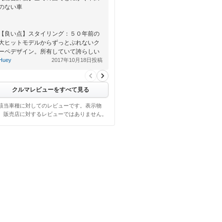
のない車
【良い点】スタイリング：５０年前の
大ヒットモデルからずっとぶれないク
ーペデザイン。所有していて誇らしい
です。どの方向から見ても全然エグく
Huey
2017年10月18日投稿
なく、…
クルマレビューをすべて見る
該当車種に対してのレビューです。表示物
、販売店に対するレビューではありません。