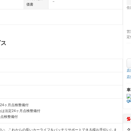
－
価書
住
営
定
ビス
店
店
車
24ヶ月点検整備付
は法定24ヶ月点検整備付
月点検整備付
ク
行い、これからの長いカーライフをバッチリサポートできる様お手伝いしま