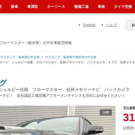
店
新車
車買取
カーリース
整備工場
車検
タイヤ交換
English
ヘルプ
お
 フローマスター（栃木県）の中古車販売情報
マスタング・栃木県の中古車
マスタング・栃木県宇都宮市の中古車
ッケージ シェルビー仕様 フローマスター 社外メモリーナビ バックカメラ ＥＴＣ 社外２０
グ
シェルビー仕様 フローマスター 社外メモリーナビ バックカメラ 
ーナビ！ 自社認証工場完備アフターメンテナンスも当社にお任せください！
支払総
1
/40
31
諸費用 