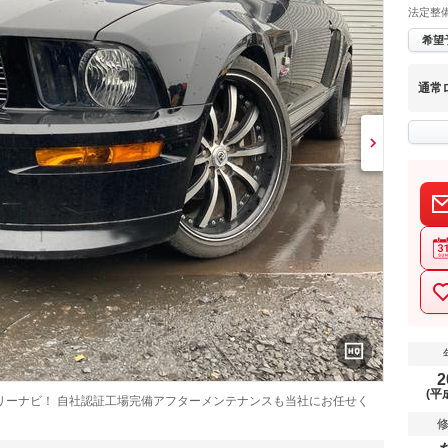
法定整
希望
通常
2
(平
リーナビ！ 自社認証工場完備アフターメンテナンスも当社にお任せく