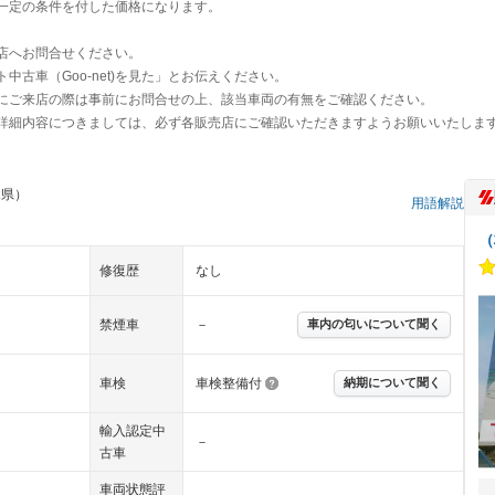
一定の条件を付した価格になります。
店へお問合せください。
古車（Goo-net)を見た」とお伝えください。
にご来店の際は事前にお問合せの上、該当車両の有無をご確認ください。
詳細内容につきましては、必ず各販売店にご確認いただきますようお願いいたしま
木県）
用語解説
（
修復歴
なし
禁煙車
－
車内の匂いについて聞く
車検
車検整備付
納期について聞く
輸入認定中
－
古車
車両状態評