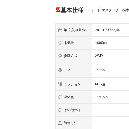
基本仕様
（フォード マスタング 栃
年式(初度登録)
2011(平成23)年
排気量
4600cc
駆動方式
2WD
ドア
クーペ
ミッション
MT5速
車体色
ブラック
その他仕様
－
荷台寸法
－