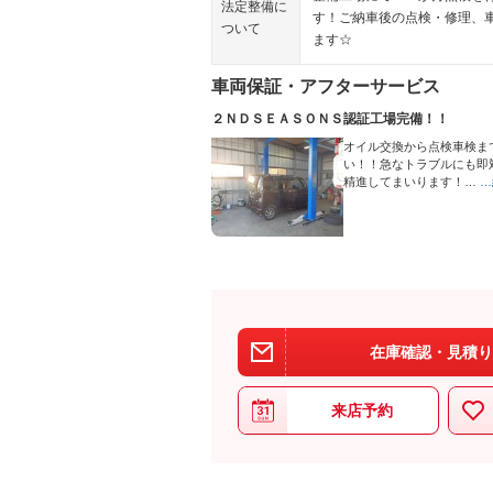
法定整備に
す！ご納車後の点検・修理、
ついて
ます☆
車両保証・アフターサービス
２ＮＤＳＥＡＳＯＮＳ認証工場完備！！
オイル交換から点検車検ま
い！！急なトラブルにも即
精進してまいります！…
…
在庫確認・見積り
来店予約