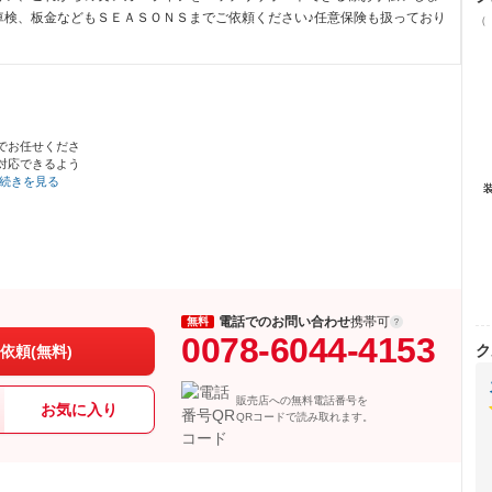
車検、板金などもＳＥＡＳＯＮＳまでご依頼ください♪任意保険も扱っており
（
でお任せくださ
対応できるよう
続きを見る
電話でのお問い合わせ
携帯可
無料
0078-6044-4153
ク
依頼(無料)
販売店への無料電話番号を
お気に入り
QRコードで読み取れます。