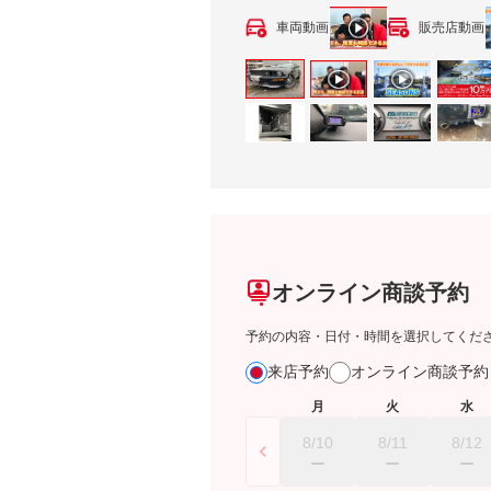
車両動画
販売店動画
オンライン商談予約
予約の内容・日付・時間を選択してくだ
来店予約
オンライン商談予
月
火
水
8/10
8/11
8/12