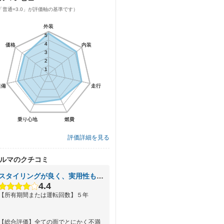
「普通=3.0」が評価軸の基準です）
外装
外装
5
5
4
4
価格
価格
内装
内装
3
3
2
2
1
1
装備
装備
走行
走行
乗り心地
乗り心地
燃費
燃費
評価詳細を見る
ルマのクチコミ
スタイリングが良く、実用性も高い万能車。ポニーパッケージ装着
4.4
【所有期間または運転回数】５年
【総合評価】全ての面でとにかく不満