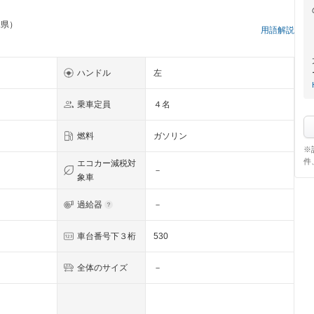
木県）
用語解説
ハンドル
左
乗車定員
４名
燃料
ガソリン
※
件
エコカー減税対
－
象車
過給器
－
車台番号下３桁
530
全体のサイズ
－