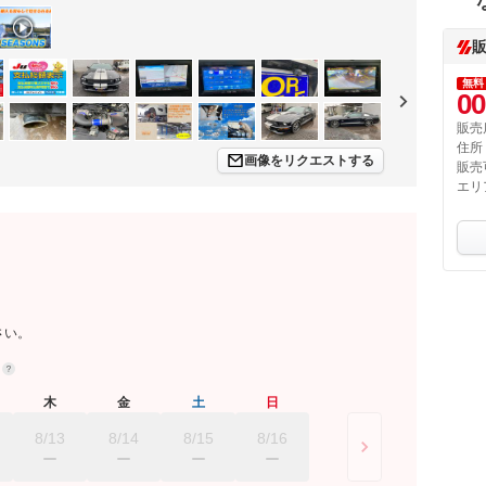
無料
00
販売
住所
画像をリクエストする
販売
エリ
さい。
約
木
金
土
日
8/13
8/14
8/15
8/16