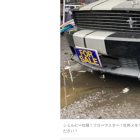
マガジン
車カタログ
自動車ローン
保険
レビュー
価格相場
教習所
用語集
シェルビー仕様！フローマスター！社外メモ
ださい！