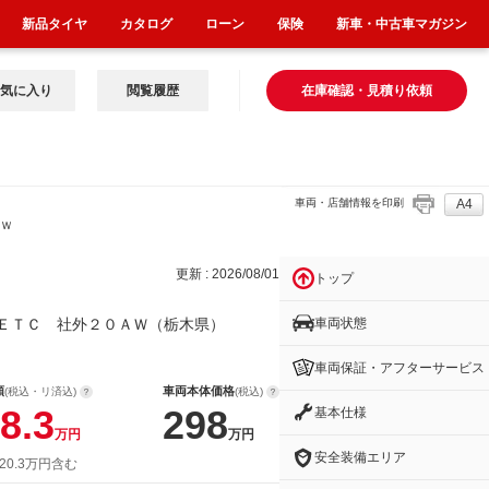
新品タイヤ
カタログ
ローン
保険
新車・中古車マガジン
気に入り
閲覧履歴
在庫確認・見積り依頼
車両・店舗情報を印刷
A4
ＡＷ
更新 : 2026/08/01
トップ
車両状態
ＥＴＣ 社外２０ＡＷ（栃木県）
車両保証・アフターサービス
額
車両本体価格
(税込・リ済込)
(税込)
8.3
298
基本仕様
万円
万円
安全装備エリア
20.3万円含む