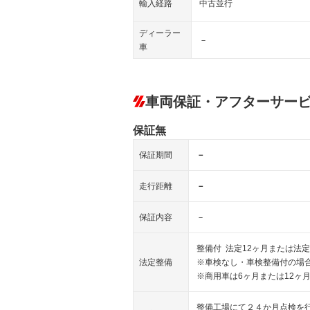
輸入経路
中古並行
ディーラー
－
車
車両保証・アフターサー
保証無
保証期間
－
走行距離
－
保証内容
－
整備付 法定12ヶ月または法定
法定整備
※車検なし・車検整備付の場合
※商用車は6ヶ月または12ヶ
整備工場にて２４か月点検を