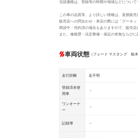
当該価格は、登録等の時期や地域などについて
この車の品質等、より詳しい情報は、直接販売
販売店への問合わせ・来店の際には「グーネット中
商談中・売約済の場合もありますので、販売店
また、修復歴・法定整備・保証の有無ならびに
車両状態
（フォード マスタング 栃
走行距離
走不明
登録済未使
－
用車
ワンオーナ
－
ー
記録簿
－