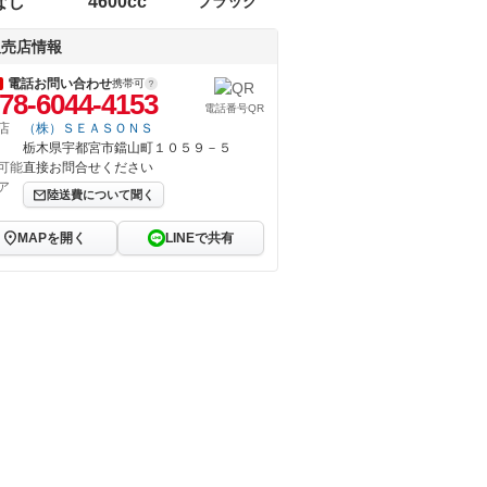
なし
4600cc
ブラック
販売店情報
電話お問い合わせ
携帯可
78-6044-4153
電話番号QR
店
（株）ＳＥＡＳＯＮＳ
栃木県宇都宮市鐺山町１０５９－５
可能
直接お問合せください
ア
陸送費について聞く
MAPを開く
LINEで共有