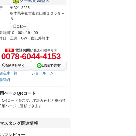
グー鑑定加盟店
所
〒321-3235
栃木県宇都宮市鐺山町１０５９－
５
コピー
業時間
10：00～19：00
休日
正月・GW・盆以外無休
電話お問い合わせ
無料
携帯可
0078-6044-4153
MAPを開く
LINEで共有
舗在庫一覧
ショールーム
舗詳細
両ページQRコード
QRコードをスマホで読み込むと車両詳
細ページに遷移できます
マスタング関連情報
ルマレビュー