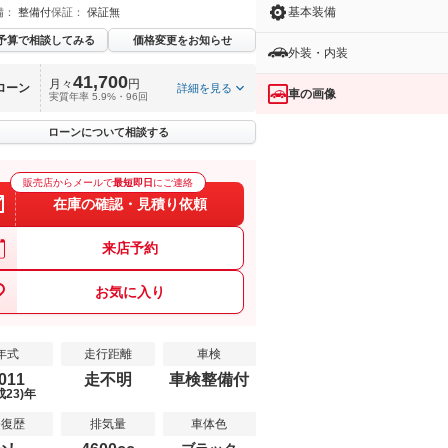
基本装備
備：
整備付
保証：
保証無
予算で相談してみる
価格変更をお知らせ
外装・内装
41,700
月々
円
ローン
詳細を見る
車の画像
実質年率 5.9%・96回
ローンについて相談する
販売店からメールで
最短即日
にご連絡
在庫の確認・見積り依頼
来店予約
お気に入り
年式
走行距離
車検
011
走不明
車検整備付
成23)年
修復歴
排気量
車体色