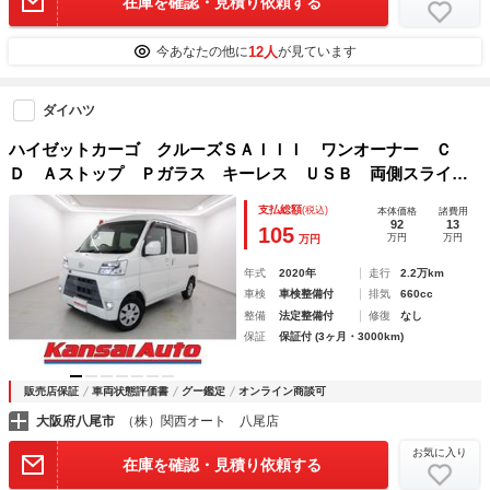
在庫を確認・見積り依頼する
12人
今あなたの他に
が見ています
ダイハツ
ハイゼットカーゴ クルーズＳＡＩＩＩ ワンオーナー Ｃ
Ｄ Ａストップ Ｐガラス キーレス ＵＳＢ 両側スライド
ドア 電格ミラー リアワイパー ＬＥＤヘッド フォグ オ
支払総額
(税込)
本体価格
諸費用
ートハイビーム 最積３５０ｋｇ ＡＢＳ ルーフコンソー
92
13
105
万円
万円
万円
ル Ｗエアバック
年式
2020年
走行
2.2万km
車検
車検整備付
排気
660cc
整備
法定整備付
修復
なし
保証
保証付 (3ヶ月・3000km)
販売店保証
車両状態評価書
グー鑑定
オンライン商談可
大阪府八尾市
（株）関西オート 八尾店
お気に入り
在庫を確認・見積り依頼する