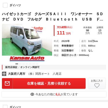
ダイハツ
ハイゼットカーゴ クルーズＳＡＩＩＩ ワンオーナー ＳＤ
ナビ ＤＶＤ フルセグ Ｂｌｕｅｔｏｏｔｈ ＵＳＢ ドラ
レコ ＥＴＣ Ｐガラス キーレス 電格ミラー ルーフコン
支払総額
(税込)
本体価格
諸費用
ソール ＬＥＤヘッド フォグ オートハイビーム ＡＢＳ
98
13
111
万円
万円
万円
リアワイパー
年式
2020年
走行
3.6万km
車検
車検整備付
排気
660cc
整備
法定整備付
修復
なし
保証
保証付 (3ヶ月・3000km)
販売店保証
オンライン商談可
大阪府八尾市
（株）関西オート 八尾店
お気に入り
在庫を確認・見積り依頼する
6人
今あなたの他に
が見ています
ダイハツ