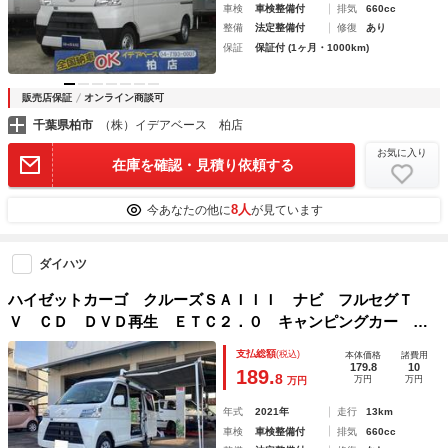
車検
車検整備付
排気
660cc
整備
法定整備付
修復
あり
保証
保証付 (1ヶ月・1000km)
販売店保証
オンライン商談可
千葉県柏市
（株）イデアベース 柏店
お気に入り
在庫を確認・見積り依頼する
8人
今あなたの他に
が見ています
ダイハツ
ハイゼットカーゴ クルーズＳＡＩＩＩ ナビ フルセグＴ
Ｖ ＣＤ ＤＶＤ再生 ＥＴＣ２．０ キャンピングカー ア
イドリングストップ 両側スライドドア テレワーク可能車
支払総額
(税込)
本体価格
諸費用
バッテリー
179.8
10
189.
8
万円
万円
万円
年式
2021年
走行
13km
車検
車検整備付
排気
660cc