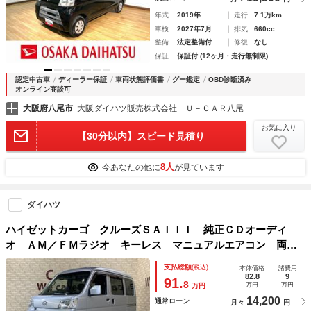
年式
2019年
走行
7.1万km
車検
2027年7月
排気
660cc
整備
法定整備付
修復
なし
保証
保証付 (12ヶ月・走行無制限)
認定中古車
ディーラー保証
車両状態評価書
グー鑑定
OBD診断済み
オンライン商談可
大阪府八尾市
大阪ダイハツ販売株式会社 Ｕ－ＣＡＲ八尾
お気に入り
【30分以内】スピード見積り
8人
今あなたの他に
が見ています
ダイハツ
ハイゼットカーゴ クルーズＳＡＩＩＩ 純正ＣＤオーディ
オ ＡＭ／ＦＭラジオ キーレス マニュアルエアコン 両側
スライドドア アイドリングストップ ＵＶカットプライバシ
支払総額
(税込)
本体価格
諸費用
ーガラス スマートアシスト 電格ドアミラー オーバーヘッ
82.8
9
91.
8
万円
万円
万円
ドコンソール
14,200
通常ローン
月々
円