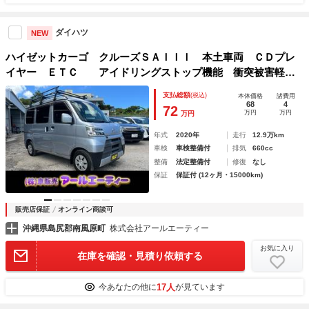
ダイハツ
NEW
ハイゼットカーゴ クルーズＳＡＩＩＩ 本土車両 ＣＤプレ
イヤー ＥＴＣ アイドリングストップ機能 衝突被害軽減
システム 電動格納ミラー
支払総額
(税込)
本体価格
諸費用
68
4
72
万円
万円
万円
年式
2020年
走行
12.9万km
車検
車検整備付
排気
660cc
整備
法定整備付
修復
なし
保証
保証付 (12ヶ月・15000km)
販売店保証
オンライン商談可
沖縄県島尻郡南風原町
株式会社アールエーティー
お気に入り
在庫を確認・見積り依頼する
17人
今あなたの他に
が見ています