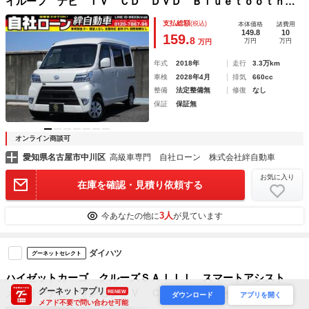
イルーフ ナビ ＴＶ ＣＤ ＤＶＤ Ｂｌｕｅｔｏｏｔｈ
ＥＴＣ アイドリングストップ レーダークルーズ リアコー
支払総額
(税込)
本体価格
諸費用
ナーセンサー １２インチタイヤ ヨコハマタイヤ
149.8
10
159.
8
万円
万円
万円
年式
2018年
走行
3.3万km
車検
2028年4月
排気
660cc
整備
法定整備無
修復
なし
保証
保証無
オンライン商談可
愛知県名古屋市中川区
高級車専門 自社ローン 株式会社絆自動車
お気に入り
在庫を確認・見積り依頼する
3人
今あなたの他に
が見ています
ダイハツ
グーネットセレクト
ハイゼットカーゴ クルーズＳＡＩＩＩ スマートアシスト
グーネットアプリ
メモリーナビ ワンセグＴＶ ＣＤ 前後ドライブレコーダ
RENEW
ダウンロード
アプリを開く
メアド不要で問い合わせ可能
ー キーレス ＥＴＣ アイドリングストップ セキュリティ