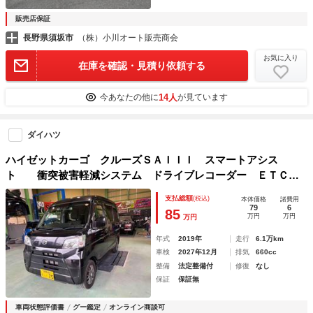
販売店保証
長野県須坂市
（株）小川オート販売商会
お気に入り
在庫を確認・見積り依頼する
14人
今あなたの他に
が見ています
ダイハツ
ハイゼットカーゴ クルーズＳＡＩＩＩ スマートアシス
ト 衝突被害軽減システム ドライブレコーダー ＥＴＣ
ナビ ＴＶ 両側スライドドア アイドリングストップ 電
支払総額
(税込)
本体価格
諸費用
動格納ミラー オートマチックハイビーム アルミホイール
79
6
85
万円
万円
万円
ＥＳＣ
年式
2019年
走行
6.1万km
車検
2027年12月
排気
660cc
整備
法定整備付
修復
なし
保証
保証無
車両状態評価書
グー鑑定
オンライン商談可