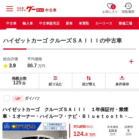
0
お気に入り
閲覧履歴
中古車
輸入車
中古車販売店
新車
車買取
カーリース
整備工場
ハイゼットカーゴ クルーズＳＡＩＩＩの中古車
総合評価
平均価格
3.9
86.7
万円
掲載台数
125
台
絞り込む
並び替え
条件保存
ダイハツ
UP
ハイゼットカーゴ クルーズＳＡＩＩＩ １年保証付・禁煙
車・１オーナー・ハイルーフ・ナビ・Ｂｌｕｅｔｏｏｔｈ・バ
ックモニター・スマートアシスト・アイドリングストップ・コ
支払総額
(税込)
本体価格
諸費用
ーナーセンサー・両側スライドドア・ＬＥＤオートライト・電
119.8
5
124.
8
万円
万円
万円
格ミラー・ＥＴＣ