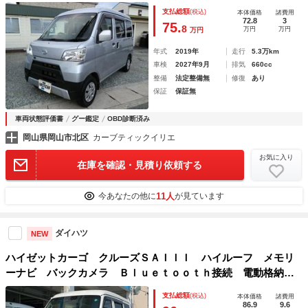
ー オートマ 禁煙車 キーレス フロントパワーウィンド
支払総額
(税込)
本体価格
諸費用
ウ 衝突軽減システム 電動格納ミラー
72.8
3
75.
8
万円
万円
万円
年式
2019年
走行
5.3万km
車検
2027年9月
排気
660cc
整備
法定整備無
修復
あり
保証
保証無
車両状態評価書
グー鑑定
OBD診断済み
岡山県岡山市北区
カーブティックイリエ
お気に入り
在庫を確認・見積り依頼する
11人
今あなたの他に
が見ています
ダイハツ
NEW
ハイゼットカーゴ クルーズＳＡＩＩＩ ハイルーフ メモリ
ーナビ バックカメラ Ｂｌｕｅｔｏｏｔｈ接続 電動格納ミ
ラー ＬＥＤヘッドライト ＥＴＣ 横滑り防止装置 衝突軽
支払総額
(税込)
本体価格
諸費用
減システム 障害物センサー 軽貨物 事業用 事業用登録
86.9
9.6