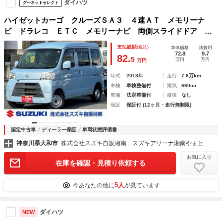
ダイハツ
グーネットセレクト
ハイゼットカーゴ クルーズＳＡ３ ４速ＡＴ メモリーナ
ビ ドラレコ ＥＴＣ メモリーナビ 両側スライドドア ド
ライブレコーダー ＥＴＣ キーレスエントリー フロントシ
支払総額
(税込)
本体価格
諸費用
ェルフ スマートアシスト ＵＳＢソケット アイドルストッ
72.8
9.7
82.
5
万円
万円
万円
プ機能 トラクションコントロール 電動格納ドアミラー
年式
2018年
走行
7.6万km
車検
車検整備付
排気
660cc
整備
法定整備付
修復
なし
保証
保証付 (12ヶ月・走行無制限)
認定中古車
ディーラー保証
車両状態評価書
神奈川県大和市
株式会社スズキ自販湘南 スズキアリーナ湘南やまと
お気に入り
在庫を確認・見積り依頼する
5人
今あなたの他に
が見ています
ダイハツ
NEW