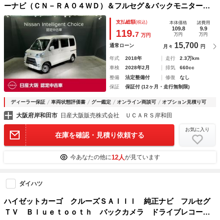
ーナビ（ＣＮ－ＲＡ０４ＷＤ）＆フルセグ＆バックモニター＆
ドラレコ＆ＥＴＣ＆ＬＥＤヘッドライト
支払総額
(税込)
本体価格
諸費用
109.8
9.9
119.
7
万円
万円
万円
15,700
通常ローン
月々
円
年式
2018年
走行
2.3万km
車検
2028年2月
排気
660cc
整備
法定整備付
修復
なし
保証
保証付 (12ヶ月・走行無制限)
ディーラー保証
車両状態評価書
グー鑑定
オンライン商談可
オプション見積り可
大阪府岸和田市
日産大阪販売株式会社 ＵＣＡＲＳ岸和田
お気に入り
在庫を確認・見積り依頼する
12人
今あなたの他に
が見ています
ダイハツ
ハイゼットカーゴ クルーズＳＡＩＩＩ 純正ナビ フルセグ
ＴＶ Ｂｌｕｅｔｏｏｔｈ バックカメラ ドライブレコーダ