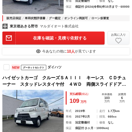
整備
法定整備付
修復
なし
保証
保証付 (2024(令和6)年10月まで・60000k
販売店保証
車両状態評価書
グー鑑定
オンライン商談可
ローン仮審査
東京都あきる野市
マルダイオート株式会社
お気に入り
在庫を確認・見積り依頼する
10人
今あなたの他に
が見ています
ダイハツ
NEW
グーネットセレクト
ハイゼットカーゴ クルーズＳＡＩＩＩ キーレス ＣＤチュ
ーナー スタッドレスタイヤ付 ４ＷＤ 両側スライドドア
ダブルエアバッグ アイドリングストップ ライトレベライザ
支払総額
(税込)
本体価格
諸費用
ー オートライト 横滑り防止装置 衝突被害軽減ブレーキ
103
6
109
万円
万円
万円
電動格納ミラー
年式
2019年
走行
1.7万km
車検
2027年2月
排気
660cc
整備
法定整備付
修復
なし
保証
保証付 (1ヶ月・1000km)