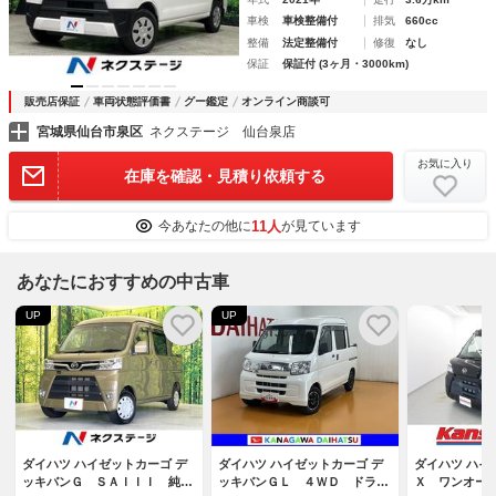
車検
車検整備付
排気
660cc
整備
法定整備付
修復
なし
保証
保証付 (3ヶ月・3000km)
販売店保証
車両状態評価書
グー鑑定
オンライン商談可
宮城県仙台市泉区
ネクステージ 仙台泉店
お気に入り
在庫を確認・見積り依頼する
11人
今あなたの他に
が見ています
あなたにおすすめの中古車
UP
UP
ダイハツ ハイゼットカーゴ デ
ダイハツ ハイゼットカーゴ デ
ダイハツ ハイ
ッキバンＧ ＳＡＩＩＩ 純正
ッキバンＧＬ ４ＷＤ ドラレ
Ｘ ワンオー