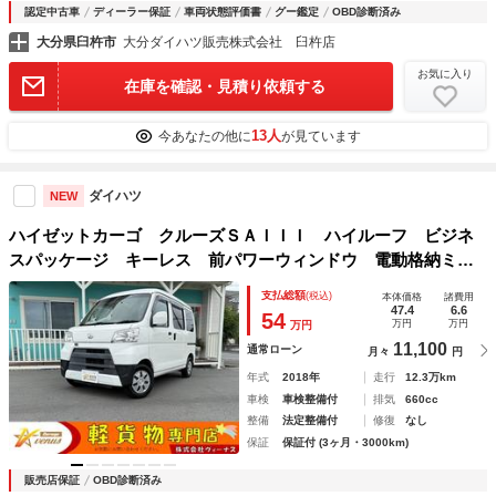
認定中古車
ディーラー保証
車両状態評価書
グー鑑定
OBD診断済み
大分県臼杵市
大分ダイハツ販売株式会社 臼杵店
お気に入り
在庫を確認・見積り依頼する
13人
今あなたの他に
が見ています
ダイハツ
NEW
ハイゼットカーゴ クルーズＳＡＩＩＩ ハイルーフ ビジネ
スパッケージ キーレス 前パワーウィンドウ 電動格納ミラ
ー スマートアシスト レーダーブレーキ 社外ナビ プラ
支払総額
(税込)
本体価格
諸費用
イバシーガラス 両側スライドドア 記録簿 軽貨物 軽バン
47.4
6.6
54
万円
万円
万円
11,100
通常ローン
月々
円
年式
2018年
走行
12.3万km
車検
車検整備付
排気
660cc
整備
法定整備付
修復
なし
保証
保証付 (3ヶ月・3000km)
販売店保証
OBD診断済み