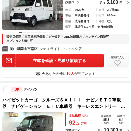
5,100
残価ローン
月々
円
年式
2020年
走行
3.3万km
車検
車検整備付
排気
660cc
整備
法定整備付
修復
なし
保証
保証付 (12ヶ月・走行無制限)
販売店保証
車両状態評価書
グー鑑定
OBD診断済み
オンライン商談可
オプション見積り可
岡山県岡山市南区
シティライト ジャック店
お気に入り
在庫を確認・見積り依頼する
10人
今あなたの他に
が見ています
ダイハツ
UP
ハイゼットカーゴ クルーズＳＡＩＩＩ ナビ／ＥＴＣ車載
器 ナビゲーション ＥＴＣ車載器 キーレスエントリー ス
マートアシスト３ 電動格納ドアミラー 両側スライドドア
支払総額
(税込)
本体価格
諸費用
ハイルーフ １年間走行距離無制限保証
85.8
6.4
92.
2
万円
万円
万円
19,300
残価ローン
月々
円