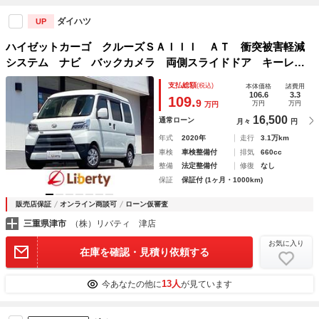
ダイハツ
UP
ハイゼットカーゴ クルーズＳＡＩＩＩ ＡＴ 衝突被害軽減
システム ナビ バックカメラ 両側スライドドア キーレス
エントリー アイドリングストップ 電動格納ミラー オート
支払総額
(税込)
本体価格
諸費用
マチックハイビーム ＥＳＣ エアコン
106.6
3.3
109.
9
万円
万円
万円
16,500
通常ローン
月々
円
年式
2020年
走行
3.1万km
車検
車検整備付
排気
660cc
整備
法定整備付
修復
なし
保証
保証付 (1ヶ月・1000km)
販売店保証
オンライン商談可
ローン仮審査
三重県津市
（株）リバティ 津店
お気に入り
在庫を確認・見積り依頼する
13人
今あなたの他に
が見ています