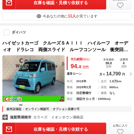
在庫を確認・見積り依頼する
11人
今あなたの他に
が見ています
ダイハツ
ハイゼットカーゴ クルーズＳＡＩＩＩ ハイルーフ オーデ
ィオ ドラレコ 両側スライド ルーフコンソール 衝突回避
支援ブレーキ スマートアシスト３ オートハイビーム ＬＥ
支払総額
(税込)
本体価格
諸費用
Ｄ荷室灯 電格ミラー ヘッドレスト付分割シート アイドリ
88.8
6
94.
8
万円
万円
万円
ングストップ
14,700
通常ローン
月々
円
年式
2018年
走行
1.8万km
車検
2028年2月
排気
660cc
整備
法定整備付
修復
なし
保証
保証付 (1ヶ月・1000km)
販売店保証
オンライン商談可
オプション見積り可
滋賀県湖南市
カラーズ イオンタウン湖南店
お気に入り
在庫を確認・見積り依頼する