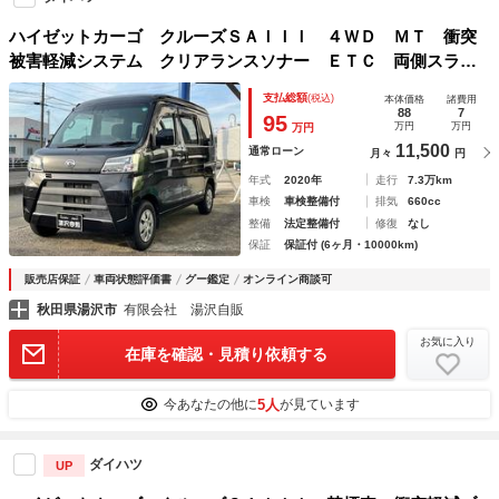
ハイゼットカーゴ クルーズＳＡＩＩＩ ４ＷＤ ＭＴ 衝突
被害軽減システム クリアランスソナー ＥＴＣ 両側スライ
ドドア キーレスエントリー アイドリングストップ 電動格
支払総額
(税込)
本体価格
諸費用
納ミラー オートマチックハイビーム ＡＢＳ ＥＳＣ エア
88
7
95
万円
万円
万円
コン
11,500
通常ローン
月々
円
年式
2020年
走行
7.3万km
車検
車検整備付
排気
660cc
整備
法定整備付
修復
なし
保証
保証付 (6ヶ月・10000km)
販売店保証
車両状態評価書
グー鑑定
オンライン商談可
秋田県湯沢市
有限会社 湯沢自販
お気に入り
在庫を確認・見積り依頼する
5人
今あなたの他に
が見ています
ダイハツ
UP