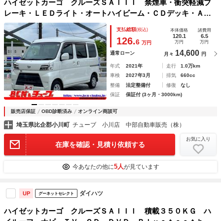
ハイゼットカーゴ クルーズＳＡＩＩＩ 禁煙車・衝突軽減ブ
レーキ・ＬＥＤライト・オートハイビーム・ＣＤデッキ・ＡＵ
Ｘ・アイドリングストップ・ＡＣ１００Ｖ電源・オーバーヘッ
支払総額
(税込)
本体価格
諸費用
ドコンソール・キーレス！
120.1
6.5
126.
6
万円
万円
万円
14,600
通常ローン
月々
円
年式
2021年
走行
1.0万km
車検
2027年3月
排気
660cc
整備
法定整備付
修復
なし
保証
保証付 (3ヶ月・3000km)
販売店保証
OBD診断済み
オンライン商談可
埼玉県比企郡小川町
チューブ 小川店 中部自動車販売（株）
お気に入り
在庫を確認・見積り依頼する
5人
今あなたの他に
が見ています
ダイハツ
UP
グーネットセレクト
ハイゼットカーゴ クルーズＳＡＩＩＩ 積載３５０ＫＧ ハ