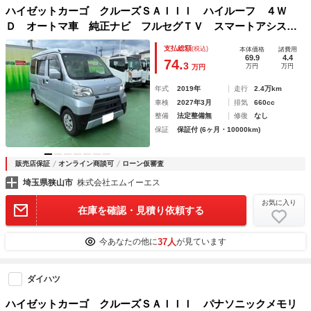
ハイゼットカーゴ クルーズＳＡＩＩＩ ハイルーフ ４Ｗ
Ｄ オートマ車 純正ナビ フルセグＴＶ スマートアシス
ト 車線逸脱警報 オートマチックハイビーム アイドリング
支払総額
(税込)
本体価格
諸費用
ストップ キーレス 前席パワーウインドウ ドライブレコー
69.9
4.4
74.
3
万円
万円
万円
ダー
年式
2019年
走行
2.4万km
車検
2027年3月
排気
660cc
整備
法定整備無
修復
なし
保証
保証付 (6ヶ月・10000km)
販売店保証
オンライン商談可
ローン仮審査
埼玉県狭山市
株式会社エムイーエス
お気に入り
在庫を確認・見積り依頼する
37人
今あなたの他に
が見ています
ダイハツ
ハイゼットカーゴ クルーズＳＡＩＩＩ パナソニックメモリ