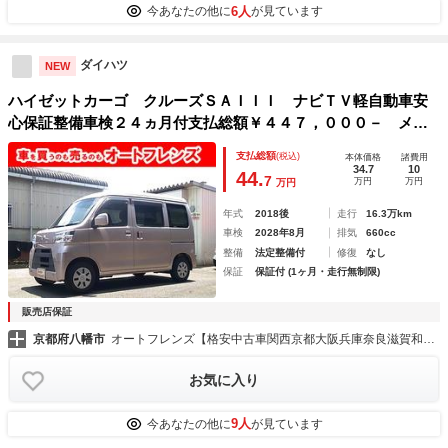
6人
今あなたの他に
が見ています
ダイハツ
NEW
ハイゼットカーゴ クルーズＳＡＩＩＩ ナビＴＶ軽自動車安
心保証整備車検２４ヵ月付支払総額￥４４７，０００－ メモ
リーナビ フルセグＴＶ ４速オートマチック アイドリング
支払総額
(税込)
本体価格
諸費用
ストップ レーダーブレーキサポート キープレーンアシス
34.7
10
44.
7
万円
万円
万円
ト 車検整備付
年式
2018後
走行
16.3万km
車検
2028年8月
排気
660cc
整備
法定整備付
修復
なし
保証
保証付 (1ヶ月・走行無制限)
販売店保証
京都府八幡市
オートフレンズ【格安中古車関西京都大阪兵庫奈良滋賀和歌山】
お気に入り
9人
今あなたの他に
が見ています