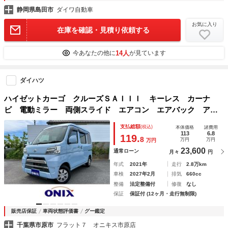
静岡県島田市
ダイワ自動車
お気に入り
在庫を確認・見積り依頼する
14人
今あなたの他に
が見ています
ダイハツ
ハイゼットカーゴ クルーズＳＡＩＩＩ キーレス カーナ
ビ 電動ミラー 両側スライド エアコン エアバック アイ
ドリングストップ オートライト 横滑り防止 サイドバイザ
支払総額
(税込)
本体価格
諸費用
ー
113
6.8
119.
8
万円
万円
万円
23,600
通常ローン
月々
円
年式
2021年
走行
2.8万km
車検
2027年2月
排気
660cc
整備
法定整備付
修復
なし
保証
保証付 (12ヶ月・走行無制限)
販売店保証
車両状態評価書
グー鑑定
千葉県市原市
フラット７ オニキス市原店