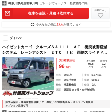
神奈川県高座郡寒川町
ガレージヴィーナス 軽貨物専門店
お気に入り
在庫を確認・見積り依頼する
17人
今あなたの他に
が見ています
ダイハツ
ハイゼットカーゴ クルーズＳＡＩＩＩ ＡＴ 衝突被害軽減
システム レーンアシスト ＥＴＣ ナビ 両側スライドド
ア キーレスエントリー アイドリングストップ 電動格納ミ
支払総額
(税込)
本体価格
諸費用
ラー オートマチックハイビーム オートライト ＥＳＣ エ
93.8
2.2
96
万円
万円
万円
アコン
年式
2021年
走行
5.2万km
車検
2027年9月
排気
660cc
整備
法定整備付
修復
なし
保証
保証付 (3ヶ月・走行無制限)
販売店保証
車両状態評価書
グー鑑定
OBD診断済み
オンライン商談可
オプション見積り可