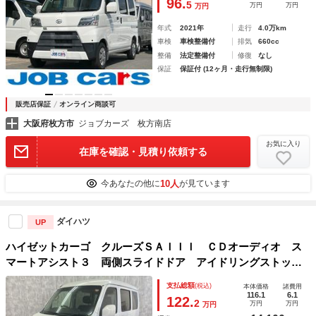
96.
5
万円
万円
万円
可 黒ナンバー
年式
2021年
走行
4.0万km
車検
車検整備付
排気
660cc
整備
法定整備付
修復
なし
保証
保証付 (12ヶ月・走行無制限)
販売店保証
オンライン商談可
大阪府枚方市
ジョブカーズ 枚方南店
お気に入り
在庫を確認・見積り依頼する
10人
今あなたの他に
が見ています
ダイハツ
UP
ハイゼットカーゴ クルーズＳＡＩＩＩ ＣＤオーディオ ス
マートアシスト３ 両側スライドドア アイドリングストッ
プ ＥＴＣ キーレスエントリー ＬＥＤヘッドライト ＬＥ
支払総額
(税込)
本体価格
諸費用
Ｄフォグランプ レーンアシスト オートハイビーム オート
116.1
6.1
122.
2
万円
万円
万円
ライト ＥＳＣ