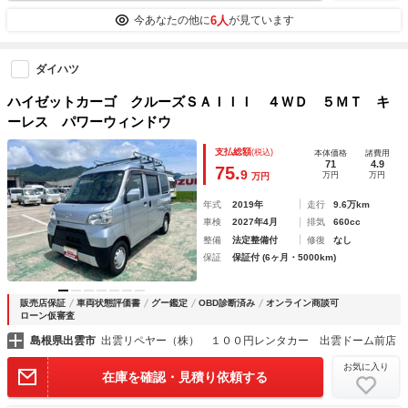
6人
今あなたの他に
が見ています
ダイハツ
ハイゼットカーゴ クルーズＳＡＩＩＩ ４ＷＤ ５ＭＴ キ
ーレス パワーウィンドウ
支払総額
(税込)
本体価格
諸費用
71
4.9
75.
9
万円
万円
万円
年式
2019年
走行
9.6万km
車検
2027年4月
排気
660cc
整備
法定整備付
修復
なし
保証
保証付 (6ヶ月・5000km)
販売店保証
車両状態評価書
グー鑑定
OBD診断済み
オンライン商談可
ローン仮審査
島根県出雲市
出雲リペヤー（株） １００円レンタカー 出雲ドーム前店
お気に入り
在庫を確認・見積り依頼する