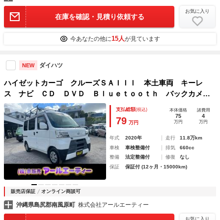
お気に入り
在庫を確認・見積り依頼する
15人
今あなたの他に
が見ています
ダイハツ
NEW
ハイゼットカーゴ クルーズＳＡＩＩＩ 本土車両 キーレ
ス ナビ ＣＤ ＤＶＤ Ｂｌｕｅｔｏｏｔｈ バックカメ
ラ ＥＴＣ エンジンオイル バッテリー フロントワイパー
支払総額
(税込)
本体価格
諸費用
ゴム交換
75
4
79
万円
万円
万円
年式
2020年
走行
11.8万km
車検
車検整備付
排気
660cc
整備
法定整備付
修復
なし
保証
保証付 (12ヶ月・15000km)
販売店保証
オンライン商談可
沖縄県島尻郡南風原町
株式会社アールエーティー
お気に入り