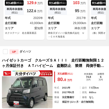
ナビ 衝突被害軽減システム
コ カーナビ Ｂカメラ 光軸
ー パワステ
129.
103
9
支払総額
支払総額
支払総額
(税込)
(税込)
(税込)
万円
万円
禁煙車 コーナーセンサー ス
調整ダイヤル ＥＴＣ 両側ス
ィンドウ オ
マートキー ＬＥＤヘッド Ｅ
ライドドア パワーウインド
アワイパー 
車両本体価格
車両本体価格
車両本体価格
122.
95
6
万円
万円
ＴＣ 車線逸脱警報 オートラ
ウ パワーステアリング
ッド オート
(税込)
(税込)
(税込)
イト Ｂｌｕｅｔｏｏｔｈ Ｃ
スライドドア
年式
2020年
年式
2017年
年式
Ｄ ＤＶＤ再生 フルセグ Ｌ
ル 最積３５
走行距離
43,000km
走行距離
29,000km
走行距離
ＥＤフォグ
ック
エリア
愛知県
エリア
神奈川県
エリア
ネクステージ 名古屋茶屋店
神奈川ダイハツ販売株式会社 Ｕ
（株）関西オー
－ＣＡＲ海老名
ダイハツ
UP
ハイゼットカーゴ クルーズＳＡＩＩＩ 走行距離無制限１２
ヶ月保証付き ＡＴハイビーム 盗難防止 禁煙 両側手動ス
ライドドア ダブルエアバック 車線逸脱 ＶＳＣ ドライブ
支払総額
(税込)
本体価格
諸費用
レコーダー 記録簿付 ＥＴＣ ＡＢＳ エアバック オート
74.8
6
80.
8
万円
万円
万円
ライト
年式
2021年
走行
7.5万km
車検
2027年6月
排気
660cc
整備
法定整備付
修復
なし
保証
保証付 (12ヶ月・走行無制限)