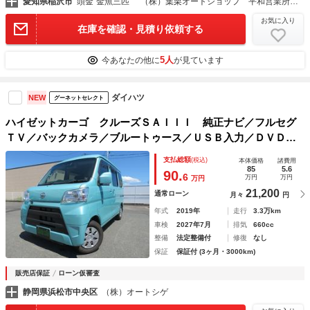
愛知県稲沢市
頭金“金魚三匹” （株）葉栗オートショップ 平和営業所 バン・トラックコーナー
お気に入り
在庫を確認・見積り依頼する
5人
今あなたの他に
が見ています
ダイハツ
NEW
グーネットセレクト
ハイゼットカーゴ クルーズＳＡＩＩＩ 純正ナビ／フルセグ
ＴＶ／バックカメラ／ブルートゥース／ＵＳＢ入力／ＤＶＤ／
ＣＤ／ＳＤ／リヤパーキングセンサー／オーバーヘッドシェル
支払総額
(税込)
本体価格
諸費用
フ／キーレスエントリー／オートハイビーム／禁煙
85
5.6
90.
6
万円
万円
万円
21,200
通常ローン
月々
円
年式
2019年
走行
3.3万km
車検
2027年7月
排気
660cc
整備
法定整備付
修復
なし
保証
保証付 (3ヶ月・3000km)
販売店保証
ローン仮審査
静岡県浜松市中央区
（株）オートシゲ