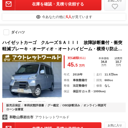
お気に入り
在庫を確認・見積り依頼する
6人
今あなたの他に
が見ています
ダイハツ
ハイゼットカーゴ クルーズＳＡＩＩＩ 故障診断書付・衝突
軽減ブレーキ・オーディオ・オートハイビーム・横滑り防止装
置・スマートアシスト・両側スライドドア・電動格納ミラー・
支払総額
(税込)
本体価格
諸費用
パワーウィンンドウ・運転席助手席エアバック・
34.8
10.7
45.
5
万円
万円
万円
年式
2018年
走行
11.9万km
車検
車検整備付
排気
660cc
整備
法定整備付
修復
なし
保証
保証付 (1ヶ月・1000km)
販売店保証
車両状態評価書
グー鑑定
OBD診断済み
オンライン商談可
ローン仮審査
和歌山県岩出市
アウトレットワールド
お気に入り