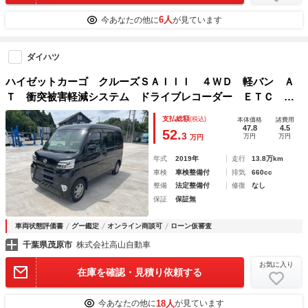
6人
今あなたの他に
が見ています
ダイハツ
ハイゼットカーゴ クルーズＳＡＩＩＩ ４ＷＤ 軽バン Ａ
Ｔ 衝突被害軽減システム ドライブレコーダー ＥＴＣ ナ
ビ ＴＶ バックカメラ キーレスエントリー アイドリング
支払総額
(税込)
本体価格
諸費用
ストップ 電動格納ミラー オートマチックハイビーム アル
47.8
4.5
52.
3
万円
万円
万円
ミホイール
年式
2019年
走行
13.8万km
車検
車検整備付
排気
660cc
整備
法定整備付
修復
なし
保証
保証無
車両状態評価書
グー鑑定
オンライン商談可
ローン仮審査
千葉県茂原市
株式会社高山自動車
お気に入り
在庫を確認・見積り依頼する
18人
今あなたの他に
が見ています