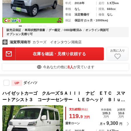
年式
2018年
走行
1.9万km
車検
なし
排気
660cc
整備
法定整備付
修復
なし
保証
保証付 (1ヶ月・1000km)
販売店保証
車両状態評価書
グー鑑定
OBD診断済み
オンライン商談可
オプション見積り可
滋賀県湖南市
カラーズ イオンタウン湖南店
お気に入り
在庫を確認・見積り依頼する
8人
今あなたの他に
が見ています
ダイハツ
UP
ハイゼットカーゴ クルーズＳＡＩＩＩ ナビ ＥＴＣ スマ
ートアシスト３ コーナーセンサー ＬＥＤヘッド Ｂｌｕｅ
ｔｏｏｔｈ オートハイビーム オートライト アイドリング
支払総額
(税込)
本体価格
諸費用
ストップ トラクションコントロール 電動格納ドアミラー
109.3
10.6
119.
9
万円
万円
万円
禁煙車
9,300
通常ローン
月々
円
年式
2021年
走行
3.6万km