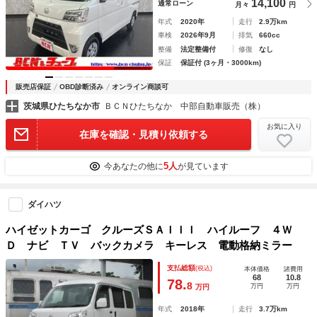
14,100
通常ローン
月々
円
年式
2020年
走行
2.9万km
車検
2026年9月
排気
660cc
整備
法定整備付
修復
なし
保証
保証付 (3ヶ月・3000km)
販売店保証
OBD診断済み
オンライン商談可
茨城県ひたちなか市
ＢＣＮひたちなか 中部自動車販売（株）
お気に入り
在庫を確認・見積り依頼する
5人
今あなたの他に
が見ています
ダイハツ
ハイゼットカーゴ クルーズＳＡＩＩＩ ハイルーフ ４Ｗ
Ｄ ナビ ＴＶ バックカメラ キーレス 電動格納ミラー
支払総額
(税込)
本体価格
諸費用
68
10.8
78.
8
万円
万円
万円
年式
2018年
走行
3.7万km