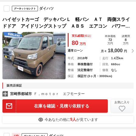
ダイハツ
グーネットセレクト
ハイゼットカーゴ デッキバンＬ 軽バン ＡＴ 両側スライ
ドドア アイドリングストップ ＡＢＳ エアコン パワース
テアリング パワーウィンドウ 運転席エアバッグ 助手席エ
支払総額
(税込)
本体価格
諸費用
アバッグ ＣＤ
72
8
80
万円
万円
万円
18,000
通常ローン
月々
円
年式
2018年
走行
1.4万km
車検
車検整備付
排気
660cc
整備
法定整備付
修復
なし
保証
保証付 (3ヶ月・3000km)
販売店保証
宮崎県都城市
Ｆ，ｍｏｔｏｒ エフモーター
お気に入り
在庫を確認・見積り依頼する
9人
今あなたの他に
が見ています
ダイハツ