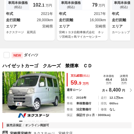
ラレコ コーナーセンサー ス
ステアリング
ーレス・リア
車両本体価格
車両本体価格
車両本体価格
102.
79
1
万円
万円
マートキー ＬＥＤヘッド Ｅ
ングストップ
(税込)
(税込)
(税込)
ＴＣ オートハイビーム オー
年式
2021年
年式
2017年
年式
トライト Ｂｌｕｅｔｏｏｔ
走行距離
28,000km
走行距離
16,000km
走行距離
ｈ ＣＤ ＤＶＤ再生
エリア
宮崎県
エリア
宮崎県
エリア
ネクステージ 延岡店
宮崎トヨタ自動車株式会社 ネッ
カーショップ 
ツ宮崎花ヶ島マイカーセンター
ダイハツ
NEW
ハイゼットカーゴ クルーズ 禁煙車 ＣＤ
支払総額
(税込)
本体価格
諸費用
49.4
10.5
59.
9
万円
万円
万円
8,400
通常ローン
月々
円
年式
2016年
走行
12.1万km
車検
車検整備付
排気
660cc
整備
法定整備付
修復
なし
保証
保証付 (3ヶ月・3000km)
販売店保証
オンライン商談可
宮崎県宮崎市
ネクステージ 宮崎北店