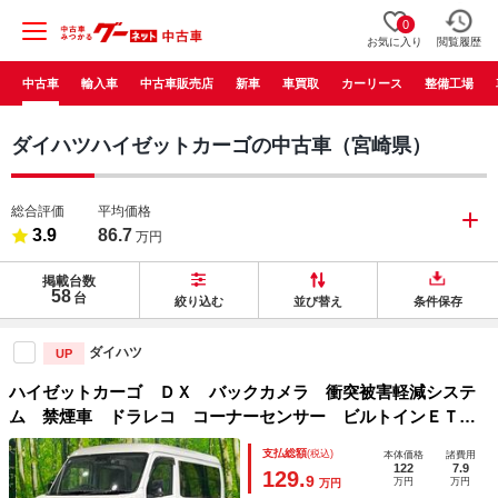
0
お気に入り
閲覧履歴
中古車
輸入車
中古車販売店
新車
車買取
カーリース
整備工場
ダイハツハイゼットカーゴの中古車（宮崎県）
総合評価
平均価格
3.9
86.7
万円
掲載台数
58
台
絞り込む
並び替え
条件保存
ダイハツ
UP
ハイゼットカーゴ ＤＸ バックカメラ 衝突被害軽減システ
ム 禁煙車 ドラレコ コーナーセンサー ビルトインＥＴ
Ｃ オートライト
支払総額
(税込)
本体価格
諸費用
122
7.9
129.
9
万円
万円
万円