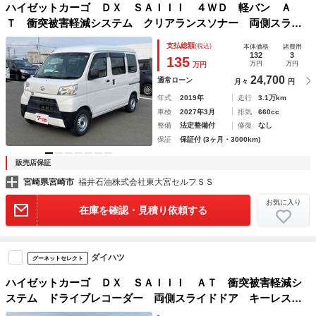
ハイゼットカーゴ ＤＸ ＳＡＩＩＩ ４ＷＤ 軽バン Ａ
Ｔ 衝突被害軽減システム クリアランスソナー 両側スライ
ドドア キーレスエントリー アイドリングストップ オート
支払総額
(税込)
本体価格
諸費用
マチックハイビーム ＡＢＳ ＥＳＣ エアコン パワーステ
132
3
135
万円
万円
万円
アリング
24,700
通常ローン
月々
円
年式
2019年
走行
3.1万km
車検
2027年3月
排気
660cc
整備
法定整備付
修復
なし
保証
保証付 (3ヶ月・3000km)
販売店保証
宮崎県宮崎市
福井石油株式会社東大宮セルフＳＳ
お気に入り
在庫を確認・見積り依頼する
ダイハツ
グーネットセレクト
ハイゼットカーゴ ＤＸ ＳＡＩＩＩ ＡＴ 衝突被害軽減シ
ステム ドライブレコーダー 両側スライドドア キーレスエ
ントリー アイドリングストップ オートマチックハイビー