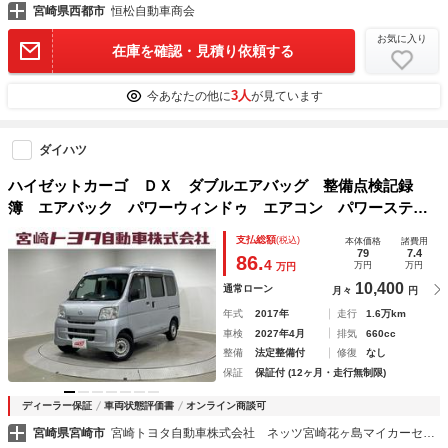
宮崎県西都市
恒松自動車商会
お気に入り
在庫を確認・見積り依頼する
3人
今あなたの他に
が見ています
ダイハツ
ハイゼットカーゴ ＤＸ ダブルエアバッグ 整備点検記録
簿 エアバック パワーウィンドゥ エアコン パワーステア
リング
支払総額
(税込)
本体価格
諸費用
79
7.4
86.
4
万円
万円
万円
10,400
通常ローン
月々
円
年式
2017年
走行
1.6万km
車検
2027年4月
排気
660cc
整備
法定整備付
修復
なし
保証
保証付 (12ヶ月・走行無制限)
ディーラー保証
車両状態評価書
オンライン商談可
宮崎県宮崎市
宮崎トヨタ自動車株式会社 ネッツ宮崎花ヶ島マイカーセンター