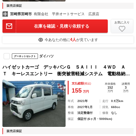
販売店保証
宮崎県宮崎市
有限会社 平井オートサービス 広原店
お気に入り
在庫を確認・見積り依頼する
4人
今あなたの他に
が見ています
ダイハツ
グーネットセレクト
ハイゼットカーゴ デッキバンＧ ＳＡＩＩＩ ４ＷＤ Ａ
Ｔ キーレスエントリー 衝突被害軽減システム 電動格納ミ
ラー 両側スライドドア オートマチックハイビーム エアコ
支払総額
(税込)
本体価格
諸費用
ン パワステ パワーウィンドウ ＬＥＤライト
152
3
155
万円
万円
万円
年式
2021年
走行
0.9万km
車検
2027年1月
排気
660cc
整備
法定整備付
修復
なし
保証
保証付 (6ヶ月・5000km)
販売店保証