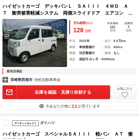
ハイゼットカーゴ デッキバンＬ ＳＡＩＩＩ ４ＷＤ Ａ
Ｔ 衝突被害軽減システム 両側スライドドア エアコン パ
ワステ パワーウィンドウ スマートアシスト ヘッドライト
支払総額
(税込)
本体価格
諸費用
レベライザー
121
7
128
万円
万円
万円
年式
2022年
走行
6.6万km
車検
車検整備付
排気
660cc
整備
法定整備付
修復
なし
保証
保証付 (6ヶ月・5000km)
販売店保証
宮崎県西都市
恒松自動車商会
お気に入り
在庫を確認・見積り依頼する
2人
今あなたの他に
が見ています
ダイハツ
グーネットセレクト
ハイゼットカーゴ スペシャルＳＡＩＩＩ 軽バン ＡＴ 衝