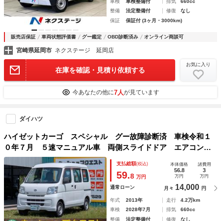
車検
車検整備付
排気
660cc
整備
法定整備付
修復
なし
保証
保証付 (3ヶ月・3000km)
販売店保証
車両状態評価書
グー鑑定
OBD診断済み
オンライン商談可
宮崎県延岡市
ネクステージ 延岡店
お気に入り
在庫を確認・見積り依頼する
7人
今あなたの他に
が見ています
ダイハツ
ハイゼットカーゴ スペシャル グー故障診断済 車検令和１
０年７月 ５速マニュアル車 両側スライドドア エアコン
パワーステアリング 走行距離４２４００ｋｍ ダブルエアバ
支払総額
(税込)
本体価格
諸費用
ッグ ＡＭＦＭラジオ
56.8
3
59.
8
万円
万円
万円
14,000
通常ローン
月々
円
年式
2013年
走行
4.2万km
車検
2028年7月
排気
660cc
整備
法定整備付
修復
なし