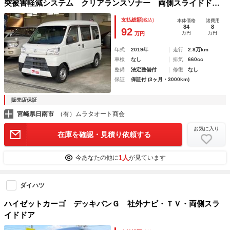
突被害軽減システム クリアランスソナー 両側スライドド
ア アイドリングストップ オートマチックハイビーム ＥＳ
支払総額
(税込)
本体価格
諸費用
Ｃ エアコン パワーステアリング 運転席エアバッグ
84
8
92
万円
万円
万円
年式
2019年
走行
2.8万km
車検
なし
排気
660cc
整備
法定整備付
修復
なし
保証
保証付 (3ヶ月・3000km)
販売店保証
宮崎県日南市
（有）ムラタオート商会
お気に入り
在庫を確認・見積り依頼する
1人
今あなたの他に
が見ています
ダイハツ
ハイゼットカーゴ デッキバンＧ 社外ナビ・ＴＶ・両側スラ
イドドア