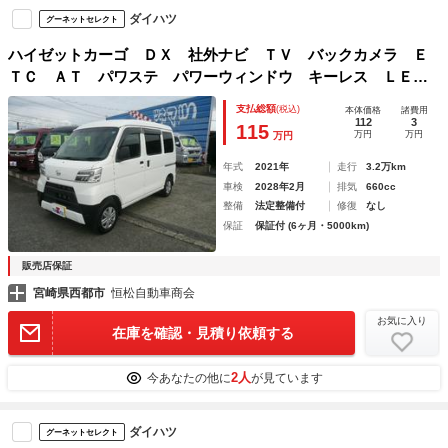
ダイハツ
グーネットセレクト
ハイゼットカーゴ ＤＸ 社外ナビ ＴＶ バックカメラ Ｅ
ＴＣ ＡＴ パワステ パワーウィンドウ キーレス ＬＥＤ
ライト
支払総額
(税込)
本体価格
諸費用
112
3
115
万円
万円
万円
年式
2021年
走行
3.2万km
車検
2028年2月
排気
660cc
整備
法定整備付
修復
なし
保証
保証付 (6ヶ月・5000km)
販売店保証
宮崎県西都市
恒松自動車商会
お気に入り
在庫を確認・見積り依頼する
2人
今あなたの他に
が見ています
ダイハツ
グーネットセレクト