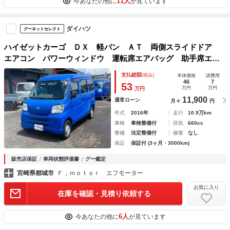
11人
今あなたの他に
が見ています
ダイハツ
グーネットセレクト
ハイゼットカーゴ ＤＸ 軽バン ＡＴ 両側スライドドア
エアコン パワーウィンドウ 運転席エアバッグ 助手席エア
バッグ ヘッドライトレベライザー
支払総額
(税込)
本体価格
諸費用
46
7
53
万円
万円
万円
11,900
通常ローン
月々
円
年式
2016年
走行
10.9万km
車検
車検整備付
排気
660cc
整備
法定整備付
修復
なし
保証
保証付 (3ヶ月・3000km)
販売店保証
車両状態評価書
グー鑑定
宮崎県都城市
Ｆ，ｍｏｔｏｒ エフモーター
お気に入り
在庫を確認・見積り依頼する
6人
今あなたの他に
が見ています