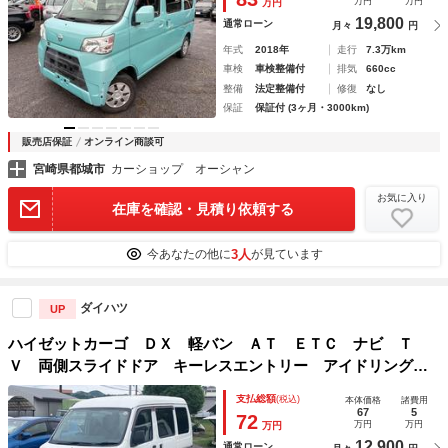
万円
万円
万円
19,800
通常ローン
月々
円
年式
2018年
走行
7.3万km
車検
車検整備付
排気
660cc
整備
法定整備付
修復
なし
保証
保証付 (3ヶ月・3000km)
販売店保証
オンライン商談可
宮崎県都城市
カーショップ オーシャン
お気に入り
在庫を確認・見積り依頼する
3人
今あなたの他に
が見ています
ダイハツ
UP
ハイゼットカーゴ ＤＸ 軽バン ＡＴ ＥＴＣ ナビ Ｔ
Ｖ 両側スライドドア キーレスエントリー アイドリングス
トップ オートライト ＡＢＳ エアコン パワーステアリン
支払総額
(税込)
本体価格
諸費用
グ パワーウィンドウ 運転席エアバッグ 助手席エアバッグ
67
5
72
万円
万円
万円
12,900
通常ローン