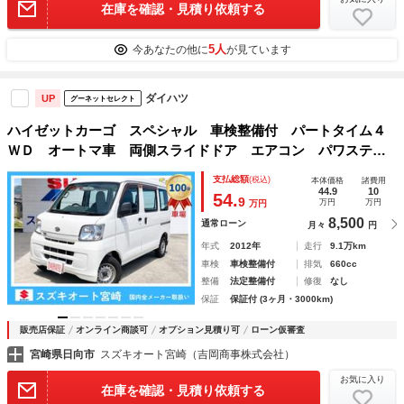
在庫を確認・見積り依頼する
5人
今あなたの他に
が見ています
ダイハツ
UP
グーネットセレクト
ハイゼットカーゴ スペシャル 車検整備付 パートタイム４
ＷＤ オートマ車 両側スライドドア エアコン パワステ
パワーウインド エアバック
支払総額
(税込)
本体価格
諸費用
44.9
10
54.
9
万円
万円
万円
8,500
通常ローン
月々
円
年式
2012年
走行
9.1万km
車検
車検整備付
排気
660cc
整備
法定整備付
修復
なし
保証
保証付 (3ヶ月・3000km)
販売店保証
オンライン商談可
オプション見積り可
ローン仮審査
宮崎県日向市
スズキオート宮崎（吉岡商事株式会社）
お気に入り
在庫を確認・見積り依頼する