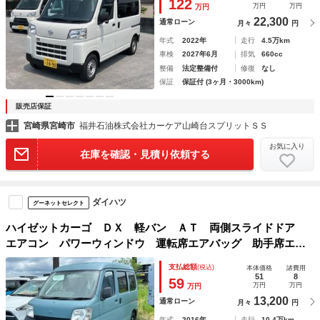
122
万円
万円
万円
22,300
通常ローン
月々
円
年式
2022年
走行
4.5万km
車検
2027年6月
排気
660cc
整備
法定整備付
修復
なし
保証
保証付 (3ヶ月・3000km)
販売店保証
宮崎県宮崎市
福井石油株式会社カーケア山崎台スプリットＳＳ
お気に入り
在庫を確認・見積り依頼する
ダイハツ
グーネットセレクト
ハイゼットカーゴ ＤＸ 軽バン ＡＴ 両側スライドドア
エアコン パワーウィンドウ 運転席エアバッグ 助手席エア
バッグ 積載量３５０ｋｇ
支払総額
(税込)
本体価格
諸費用
51
8
59
万円
万円
万円
13,200
通常ローン
月々
円
年式
2016年
走行
10.4万km