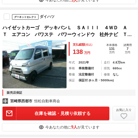
3人
今あなたの他に
が見ています
ダイハツ
グーネットセレクト
ハイゼットカーゴ デッキバンＬ ＳＡＩＩＩ ４ＷＤ Ａ
Ｔ エアコン パワステ パワーウィンドウ 社外ナビ Ｔ
Ｖ ＥＴＣ ドライブレコーダー リフトアップ ＬＥＤライ
支払総額
(税込)
本体価格
諸費用
ト
131
7
138
万円
万円
万円
年式
2021年
走行
4.8万km
車検
車検整備付
排気
660cc
整備
法定整備付
修復
なし
保証
保証付 (6ヶ月・5000km)
販売店保証
宮崎県西都市
恒松自動車商会
お気に入り
在庫を確認・見積り依頼する
9人
今あなたの他に
が見ています