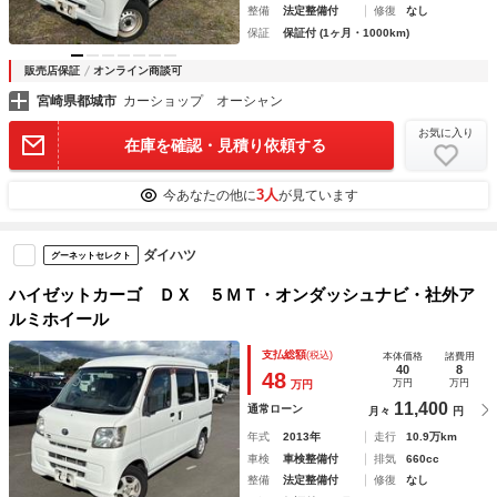
整備
法定整備付
修復
なし
保証
保証付 (1ヶ月・1000km)
販売店保証
オンライン商談可
宮崎県都城市
カーショップ オーシャン
お気に入り
在庫を確認・見積り依頼する
3人
今あなたの他に
が見ています
ダイハツ
グーネットセレクト
ハイゼットカーゴ ＤＸ ５ＭＴ・オンダッシュナビ・社外ア
ルミホイール
支払総額
(税込)
本体価格
諸費用
40
8
48
万円
万円
万円
11,400
通常ローン
月々
円
年式
2013年
走行
10.9万km
車検
車検整備付
排気
660cc
整備
法定整備付
修復
なし