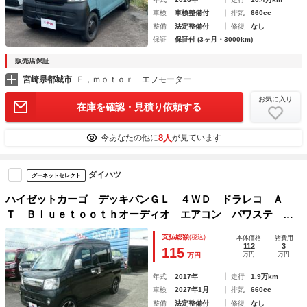
車検
車検整備付
排気
660cc
整備
法定整備付
修復
なし
保証
保証付 (3ヶ月・3000km)
販売店保証
宮崎県都城市
Ｆ，ｍｏｔｏｒ エフモーター
お気に入り
在庫を確認・見積り依頼する
8人
今あなたの他に
が見ています
ダイハツ
グーネットセレクト
ハイゼットカーゴ デッキバンＧＬ ４ＷＤ ドラレコ Ａ
Ｔ Ｂｌｕｅｔｏｏｔｈオーディオ エアコン パワステ パ
ワーウィンドウ ディスプレイオーディオ ＨＩＤライト バ
支払総額
(税込)
本体価格
諸費用
ックカメラ
112
3
115
万円
万円
万円
年式
2017年
走行
1.9万km
車検
2027年1月
排気
660cc
整備
法定整備付
修復
なし