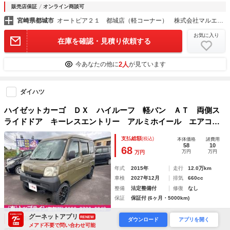
販売店保証
オンライン商談可
宮崎県都城市
オートピア２１ 都城店（軽コーナー） 株式会社マルエイ自動車
お気に入り
在庫を確認・見積り依頼する
2人
今あなたの他に
が見ています
ダイハツ
ハイゼットカーゴ ＤＸ ハイルーフ 軽バン ＡＴ 両側ス
ライドドア キーレスエントリー アルミホイール エアコ
ン パワーウィンドウ 運転席エアバッグ 助手席エアバッグ
支払総額
(税込)
本体価格
諸費用
58
10
68
万円
万円
万円
年式
2015年
走行
12.0万km
車検
2027年12月
排気
660cc
整備
法定整備付
修復
なし
保証
保証付 (6ヶ月・5000km)
グーネットアプリ
RENEW
販売店保証
ダウンロード
アプリを開く
メアド不要で問い合わせ可能