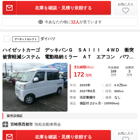
お気に入り
在庫を確認・見積り依頼する
12人
今あなたの他に
が見ています
ダイハツ
グーネットセレクト
ハイゼットカーゴ デッキバンＧ ＳＡＩＩＩ ４ＷＤ 衝突
被害軽減システム 電動格納ミラー ＡＴ エアコン パワス
テ パワーウィンドウ ワンオーナー エンジンプッシュスタ
支払総額
(税込)
本体価格
諸費用
ート ＥＴＣ
169
3
172
万円
万円
万円
年式
2025年
走行
0.6万km
車検
2027年8月
排気
660cc
整備
法定整備付
修復
なし
保証
保証付 (12ヶ月・10000km)
販売店保証
宮崎県西都市
恒松自動車商会
お気に入り
在庫を確認・見積り依頼する