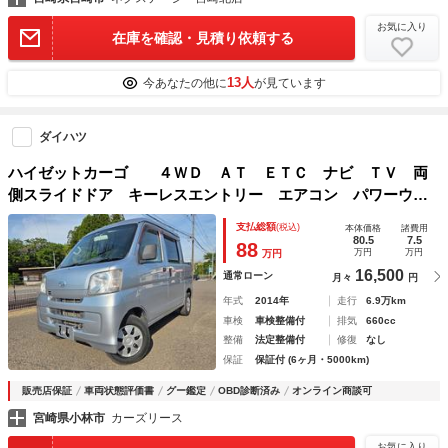
お気に入り
在庫を確認・見積り依頼する
13人
今あなたの他に
が見ています
ダイハツ
ハイゼットカーゴ ４ＷＤ ＡＴ ＥＴＣ ナビ ＴＶ 両
側スライドドア キーレスエントリー エアコン パワーウィ
ンドウ 運転席エアバッグ 助手席エアバッグ ＣＤ Ｂｌｕ
支払総額
(税込)
本体価格
諸費用
ｅｔｏｏｔｈ
80.5
7.5
88
万円
万円
万円
16,500
通常ローン
月々
円
年式
2014年
走行
6.9万km
車検
車検整備付
排気
660cc
整備
法定整備付
修復
なし
保証
保証付 (6ヶ月・5000km)
販売店保証
車両状態評価書
グー鑑定
OBD診断済み
オンライン商談可
宮崎県小林市
カーズリース
お気に入り