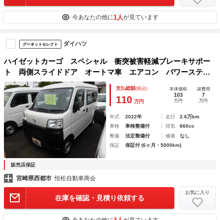
1人
今あなたの他に
が見ています
ダイハツ
グーネットセレクト
ハイゼットカーゴ スペシャル 衝突被害軽減ブレーキサポー
ト 両側スライドドア オートマ車 エアコン パワーステア
リング パワーウィンドウ ドライブレコーダー 走行距離２
支払総額
(税込)
本体価格
諸費用
５６８０ｋｍ
103
7
110
万円
万円
万円
年式
2022年
走行
2.6万km
車検
車検整備付
排気
660cc
整備
法定整備付
修復
なし
保証
保証付 (6ヶ月・5000km)
販売店保証
宮崎県西都市
恒松自動車商会
お気に入り
在庫を確認・見積り依頼する