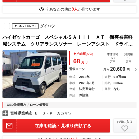
9人
今あなたの他に
が見ています
ダイハツ
グーネットセレクト
ハイゼットカーゴ スペシャルＳＡＩＩＩ ＡＴ 衝突被害軽
減システム クリアランスソナー レーンアシスト ドライブ
レコーダー 両側スライドドア アイドリングストップ オー
支払総額
(税込)
本体価格
諸費用
トマチックハイビーム ＡＢＳ ＥＳＣ エアコン
63
5
68
万円
万円
万円
20,600
通常ローン
月々
円
年式
2018年
走行
9.5万km
車検
2028年6月
排気
660cc
整備
法定整備付
修復
なし
保証
保証無
OBD診断済み
ローン仮審査
宮崎県宮崎市
Ｂ・Ｓ・Ｋ カガサワ
お気に入り
在庫を確認・見積り依頼する