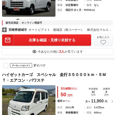
整備
法定整備付
修復
なし
保証
保証付 (6ヶ月・5000km)
販売店保証
オンライン商談可
宮崎県都城市
オートピア２１ 都城店（軽コーナー） 株式会社マルエイ自動車
お気に入り
在庫を確認・見積り依頼する
2人
今あなたの他に
が見ています
ダイハツ
グーネットセレクト
ハイゼットカーゴ スペシャル 走行３５０００ｋｍ・５Ｍ
Ｔ・エアコン・パワステ
支払総額
(税込)
本体価格
諸費用
42
8
50
万円
万円
万円
11,900
通常ローン
月々
円
年式
2011年
走行
3.6万km
車検
車検整備付
排気
660cc