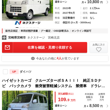
10,800
通常ローン
月々
円
年式
2023年
走行
2.1万km
車検
2027年8月
排気
660cc
整備
法定整備付
修復
なし
保証
保証付 (3ヶ月・3000km)
販売店保証
車両状態評価書
グー鑑定
OBD診断済み
オンライン商談可
宮崎県宮崎市
ネクステージ 宮崎北店
お気に入り
在庫を確認・見積り依頼する
4人
今あなたの他に
が見ています
ダイハツ
UP
ハイゼットカーゴ クルーズターボＳＡＩＩＩ 純正ＳＤナ
ビ バックカメラ 衝突被害軽減システム 禁煙車 ドラレ
コ コーナーセンサー スマートキー ＬＥＤヘッド ＥＴ
支払総額
(税込)
本体価格
諸費用
Ｃ オートハイビーム オートライト Ｂｌｕｅｔｏｏｔｈ
102.1
7.8
109.
9
万円
万円
万円
ＣＤ ＤＶＤ再生
8,500
通常ローン
月々
円