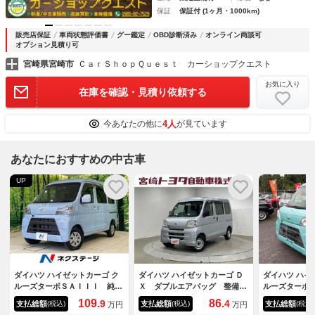
保証
保証付 (1ヶ月・1000km)
販売店保証
車両状態評価書
グー鑑定
OBD診断済み
オンライン商談可
オプション見積り可
宮崎県宮崎市
ＣａｒＳｈｏｐＱｕｅｓｔ カーショップクエスト
お気に入り
在庫を確認・見積り依頼する
4人
今あなたの他に
が見ています
あなたにおすすめの中古車
UP
ダイハツ ハイゼットカーゴ ク
ダイハツ ハイゼットカーゴ Ｄ
ダイハツ ハイ
ルーズターボＳＡＩＩＩ 純正
Ｘ ダブルエアバッグ 整備点
ルーズターボ
ＳＤナビ バックカメラ 衝突
検記録簿 エアバック パワー
８年９月・ス
109.
86.
9
4
支払総額
支払総額
支払総額
(税込)
(税込)
(税込)
万円
万円
被害軽減システム 禁煙車 ド
ウィンドゥ エアコン パワー
レーンサポー