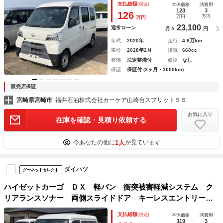
支払総額
(税込)
本体価格
諸費用
ム ＬＥＤヘッドランプ ＡＢＳ ＥＳＣ エアコン
123
3
126
万円
万円
万円
23,100
通常ローン
月々
円
年式
2020年
走行
4.8万km
車検
2028年2月
排気
660cc
整備
法定整備付
修復
なし
保証
保証付 (3ヶ月・3000km)
販売店保証
宮崎県宮崎市
福井石油株式会社カーケア山崎台スプリットＳＳ
お気に入り
在庫を確認・見積り依頼する
1人
今あなたの他に
が見ています
ダイハツ
グーネットセレクト
ハイゼットカーゴ ＤＸ 軽バン 衝突被害軽減システム ク
リアランスソナー 両側スライドドア キーレスエントリー
アイドリングストップ オートライト ＥＳＣ エアコン パ
支払総額
(税込)
本体価格
諸費用
ワーステアリング パワーウィンドウ
119
3