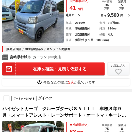
支払総額
(税込)
本体価格
諸費用
36
5
41
万円
万円
万円
9,500
通常ローン
月々
円
年式
2010年
走行
9.8万km
車検
車検整備付
排気
660cc
整備
法定整備付
修復
なし
保証
保証付 (1ヶ月・1000km)
販売店保証
OBD診断済み
オンライン商談可
宮崎県都城市
カーランド中央店
お気に入り
在庫を確認・見積り依頼する
5人
今あなたの他に
が見ています
ダイハツ
グーネットセレクト
ハイゼットカーゴ クルーズターボＳＡＩＩＩ 車検８年９
月・スマートアシスト・レーンサポート・オートマ・キーレ
ス・リアソナー・アイドリングストップ
支払総額
(税込)
本体価格
諸費用
75
8
83