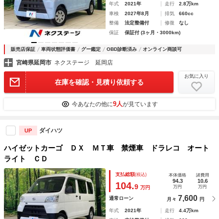
年式
2021年
走行
2.8万km
車検
2027年8月
排気
660cc
整備
法定整備付
修復
なし
保証
保証付 (3ヶ月・3000km)
販売店保証
車両状態評価書
グー鑑定
OBD診断済み
オンライン商談可
宮崎県延岡市
ネクステージ 延岡店
お気に入り
在庫を確認・見積り依頼する
9人
今あなたの他に
が見ています
ダイハツ
UP
ハイゼットカーゴ ＤＸ ＭＴ車 禁煙車 ドラレコ オート
ライト ＣＤ
支払総額
(税込)
本体価格
諸費用
94.3
10.6
104.
9
万円
万円
万円
7,600
通常ローン
月々
円
年式
2021年
走行
4.4万km