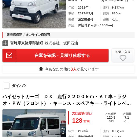
月々
円
年式
2021年
走行
9.6万km
車検
2027年3月
排気
660cc
整備
法定整備付
修復
なし
保証
保証付 (1ヶ月・1000km)
販売店保証
オンライン商談可
宮崎県東諸県郡綾町
株式会社 坂田石油
お気に入り
在庫を確認・見積り依頼する
3人
今あなたの他に
が見ています
ダイハツ
ハイゼットカーゴ ＤＸ 走行２２００ｋｍ・ＡＴ車・ラジ
オ・ＰＷ（フロント）・キーレス・スペアキー・ライトレベラ
イザー・スマアシ・クリアランスソナー・オーバーヘッドシェ
支払総額
(税込)
本体価格
諸費用
ルフ
120.9
7.1
128
万円
万円
万円
年式
2023年
走行
0.3万km
車検
車検整備付
排気
660cc