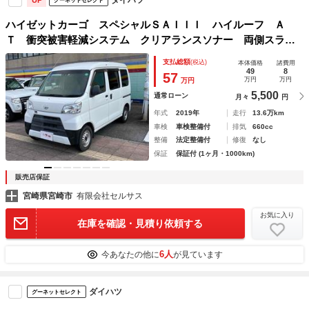
UP
グーネットセレクト
ハイゼットカーゴ スペシャルＳＡＩＩＩ ハイルーフ Ａ
Ｔ 衝突被害軽減システム クリアランスソナー 両側スライ
ドドア アイドリングストップ オートマチックハイビーム
支払総額
(税込)
本体価格
諸費用
ＡＢＳ ＥＳＣ エアコン パワーステアリング
49
8
57
万円
万円
万円
5,500
通常ローン
月々
円
年式
2019年
走行
13.6万km
車検
車検整備付
排気
660cc
整備
法定整備付
修復
なし
保証
保証付 (1ヶ月・1000km)
販売店保証
宮崎県宮崎市
有限会社セルサス
お気に入り
在庫を確認・見積り依頼する
6人
今あなたの他に
が見ています
ダイハツ
グーネットセレクト