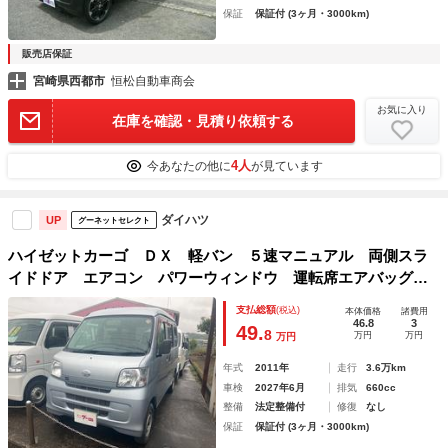
保証
保証付 (3ヶ月・3000km)
販売店保証
宮崎県西都市
恒松自動車商会
お気に入り
在庫を確認・見積り依頼する
4人
今あなたの他に
が見ています
ダイハツ
UP
グーネットセレクト
ハイゼットカーゴ ＤＸ 軽バン ５速マニュアル 両側スラ
イドドア エアコン パワーウィンドウ 運転席エアバッグ
助手席エアバッグ ヘッドライトレベライザー
支払総額
(税込)
本体価格
諸費用
46.8
3
49.
8
万円
万円
万円
年式
2011年
走行
3.6万km
車検
2027年6月
排気
660cc
整備
法定整備付
修復
なし
保証
保証付 (3ヶ月・3000km)