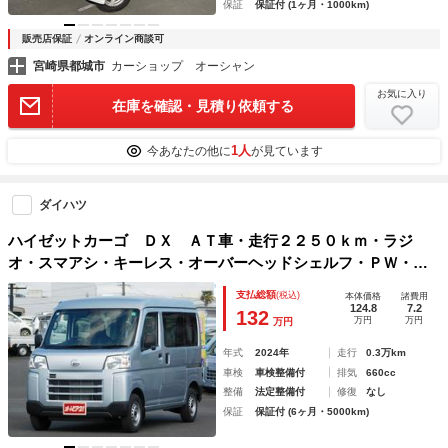
保証
保証付 (1ヶ月・1000km)
販売店保証
オンライン商談可
宮崎県都城市
カーショップ オーシャン
お気に入り
在庫を確認・見積り依頼する
1人
今あなたの他に
が見ています
ダイハツ
ハイゼットカーゴ ＤＸ ＡＴ車・走行２２５０ｋｍ・ラジ
オ・スマアシ・キーレス・オーバーヘッドシェルフ・ＰＷ・ク
リアランスソナー
支払総額
(税込)
本体価格
諸費用
124.8
7.2
132
万円
万円
万円
年式
2024年
走行
0.3万km
車検
車検整備付
排気
660cc
整備
法定整備付
修復
なし
保証
保証付 (6ヶ月・5000km)