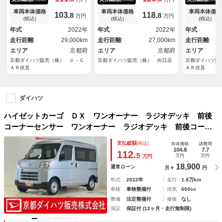
ト ワンオーナー ＣＤチュー
ＴＣ ワンオーナー ５速ＭＴ
オ ワンオー
ナー ＥＴＣ スマートアシス
車 ４ＷＤ ラジオデッキ Ｅ
ーレスリモコ
車両本体価格
車両本体価格
車両本体価格
103.
118.
8
8
万円
万円
ト 両側リヤスライドドア マ
ＴＣ コーナーセンサー ハン
ューナー 両
(税込)
(税込)
(税込)
ニュアルエアコン スチールホ
ガーバー ネットラック オー
ア マニュア
年式
2022年
年式
2022年
年式
イール コーナーセンサー オ
トマチックハイビーム オート
ナーセンサー
走行距離
29,000km
走行距離
27,000km
走行距離
ートライト アイドリングスト
ライト キーレスエントリー
ト ＥＴＣ 
ップ キーレスリモコン ＡＢ
エリア
京都府
スペアキー有り アイドリング
エリア
京都府
インド アイ
エリア
Ｓ
ストップ
プ ＡＢＳ
京都ダイハツ販売（株） Ｕ－Ｃ
京都ダイハツ販売（株） 向日店
京都ダイハツ販
ＡＲ伏見
ＡＲ伏見
ダイハツ
ハイゼットカーゴ ＤＸ ワンオーナー ラジオデッキ 前後
コーナーセンサー ワンオーナー ラジオデッキ 前後コーナ
ーセンサー オートマチックハイビーム キーレスエントリ
支払総額
(税込)
本体価格
諸費用
ー スペアキー有り ドアバイザー オートライト アイドリ
104.8
7.7
112.
5
万円
万円
万円
ングストップ 横滑り防止装置 マニュアルエアコン
18,900
通常ローン
月々
円
年式
2022年
走行
1.8万km
車検
車検整備付
排気
660cc
整備
法定整備付
修復
なし
保証
保証付 (12ヶ月・走行無制限)