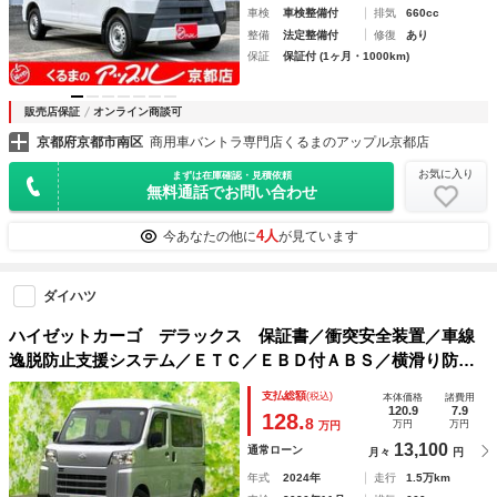
車検
車検整備付
排気
660cc
整備
法定整備付
修復
あり
保証
保証付 (1ヶ月・1000km)
販売店保証
オンライン商談可
京都府京都市南区
商用車バントラ専門店くるまのアップル京都店
お気に入り
まずは在庫確認・見積依頼
無料通話でお問い合わせ
4人
今あなたの他に
が見ています
ダイハツ
ハイゼットカーゴ デラックス 保証書／衝突安全装置／車線
逸脱防止支援システム／ＥＴＣ／ＥＢＤ付ＡＢＳ／横滑り防止
装置／アイドリングストップ／エアバッグ 運転席／エアバッ
支払総額
(税込)
本体価格
諸費用
グ 助手席／パワーウインドウ／キーレスエントリー
120.9
7.9
128.
8
万円
万円
万円
13,100
通常ローン
月々
円
年式
2024年
走行
1.5万km