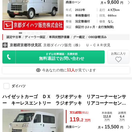
9,600
残価ローン
月々
円
年式
2022年
走行
4.9万km
車検
車検整備付
排気
660cc
整備
法定整備付
修復
なし
保証
保証付 (12ヶ月・走行無制限)
認定中古車
ディーラー保証
車両状態評価書
グー鑑定
OBD診断済み
京都府京都市伏見区
京都ダイハツ販売（株） Ｕ－ＣＡＲ伏見
お気に入り
まずは在庫確認・見積依頼
無料通話でお問い合わせ
11人
今あなたの他に
が見ています
ダイハツ
ハイゼットカーゴ ＤＸ ラジオデッキ リアコーナーセンサ
ー キーレスエントリー ラジオデッキ リアコーナーセンサ
ー オートマチックハイビーム オートライト キーレスエン
支払総額
(税込)
本体価格
諸費用
トリー スペアキー有り アイドリングストップ 横滑り防止
112.8
6.4
119.
2
万円
万円
万円
装置 マニュアルエアコン １２Ｖ電源ソケット スマアシ
15,500
残価ローン
月々
円