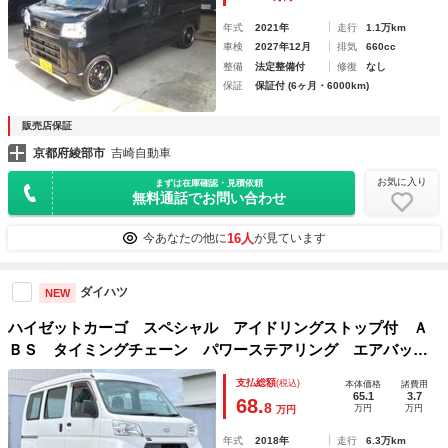
年式
2021年
走行
1.1万km
車検
2027年12月
排気
660cc
整備
法定整備付
修復
なし
保証
保証付 (6ヶ月・6000km)
販売店保証
京都府綾部市
吉崎自動車
お気に入り
まずは在庫確認・見積依頼
無料通話でお問い合わせ
16人
今あなたの他に
が見ています
ダイハツ
NEW
ハイゼットカーゴ スペシャル アイドリングストップ付 Ａ
ＢＳ タイミングチェーン パワーステアリング エアバッ
ク エアコン 走行距離６３４００ｋｍ 軽バン 軽箱 ハイ
支払総額
(税込)
本体価格
諸費用
ルーフ 積載量３５０ｋｇ 乗車定員４名
65.1
3.7
68.
8
万円
万円
万円
年式
2018年
走行
6.3万km