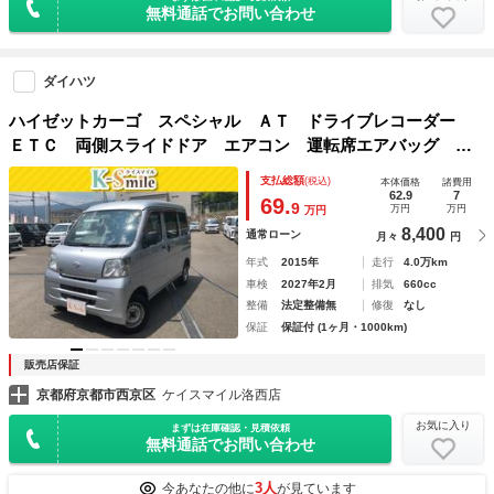
無料通話でお問い合わせ
ダイハツ
ハイゼットカーゴ スペシャル ＡＴ ドライブレコーダー
ＥＴＣ 両側スライドドア エアコン 運転席エアバッグ 助
手席エアバッグ ＣＤ
支払総額
(税込)
本体価格
諸費用
62.9
7
69.
9
万円
万円
万円
8,400
通常ローン
月々
円
年式
2015年
走行
4.0万km
車検
2027年2月
排気
660cc
整備
法定整備無
修復
なし
保証
保証付 (1ヶ月・1000km)
販売店保証
京都府京都市西京区
ケイスマイル洛西店
お気に入り
まずは在庫確認・見積依頼
無料通話でお問い合わせ
3人
今あなたの他に
が見ています