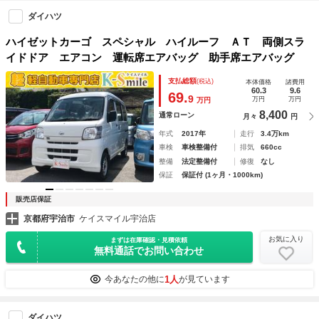
ダイハツ
ハイゼットカーゴ スペシャル ハイルーフ ＡＴ 両側スラ
イドドア エアコン 運転席エアバッグ 助手席エアバッグ
支払総額
(税込)
本体価格
諸費用
60.3
9.6
69.
9
万円
万円
万円
8,400
通常ローン
月々
円
年式
2017年
走行
3.4万km
車検
車検整備付
排気
660cc
整備
法定整備付
修復
なし
保証
保証付 (1ヶ月・1000km)
販売店保証
京都府宇治市
ケイスマイル宇治店
お気に入り
まずは在庫確認・見積依頼
無料通話でお問い合わせ
1人
今あなたの他に
が見ています
ダイハツ