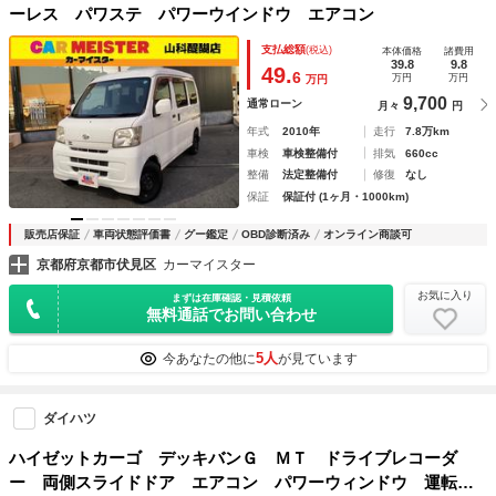
ーレス パワステ パワーウインドウ エアコン
支払総額
(税込)
本体価格
諸費用
39.8
9.8
49.
6
万円
万円
万円
9,700
通常ローン
月々
円
年式
2010年
走行
7.8万km
車検
車検整備付
排気
660cc
整備
法定整備付
修復
なし
保証
保証付 (1ヶ月・1000km)
販売店保証
車両状態評価書
グー鑑定
OBD診断済み
オンライン商談可
京都府京都市伏見区
カーマイスター
お気に入り
まずは在庫確認・見積依頼
無料通話でお問い合わせ
5人
今あなたの他に
が見ています
ダイハツ
ハイゼットカーゴ デッキバンＧ ＭＴ ドライブレコーダ
ー 両側スライドドア エアコン パワーウィンドウ 運転席