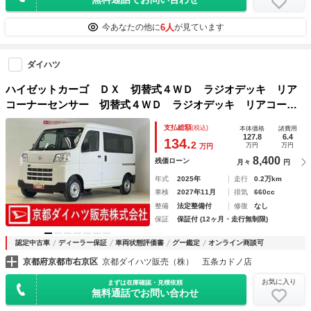
6人
今あなたの他に
が見ています
ダイハツ
ハイゼットカーゴ ＤＸ 切替式４ＷＤ ラジオデッキ リア
コーナーセンサー 切替式４ＷＤ ラジオデッキ リアコーナ
ーセンサー オートマチックハイビーム オートライト キー
支払総額
(税込)
本体価格
諸費用
レス スペアキーあり 横滑り防止装置 アイドリングストッ
127.8
6.4
134.
2
万円
万円
万円
プ １２Ｖ電源ソケット マニュアルエアコン
8,400
残価ローン
月々
円
年式
2025年
走行
0.2万km
車検
2027年11月
排気
660cc
整備
法定整備付
修復
なし
保証
保証付 (12ヶ月・走行無制限)
認定中古車
ディーラー保証
車両状態評価書
グー鑑定
オンライン商談可
京都府京都市右京区
京都ダイハツ販売（株） 五条カドノ店
お気に入り
まずは在庫確認・見積依頼
無料通話でお問い合わせ