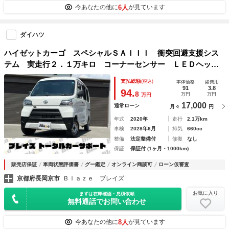
6人
今あなたの他に
が見ています
ダイハツ
ハイゼットカーゴ スペシャルＳＡＩＩＩ 衝突回避支援シス
テム 実走行２．１万キロ コーナーセンサー ＬＥＤヘッド
ライト オートハイビーム 横滑り防止機能 アイドリングス
支払総額
(税込)
本体価格
諸費用
トップ ４速ＡＴ ＥＴＣ オーバーヘッドシェルフ ネット
91
3.8
94.
8
万円
万円
万円
ラック
17,000
通常ローン
月々
円
年式
2020年
走行
2.1万km
車検
2028年6月
排気
660cc
整備
法定整備付
修復
なし
保証
保証付 (1ヶ月・1000km)
販売店保証
車両状態評価書
グー鑑定
オンライン商談可
ローン仮審査
京都府長岡京市
Ｂｌａｚｅ ブレイズ
お気に入り
まずは在庫確認・見積依頼
無料通話でお問い合わせ
8人
今あなたの他に
が見ています