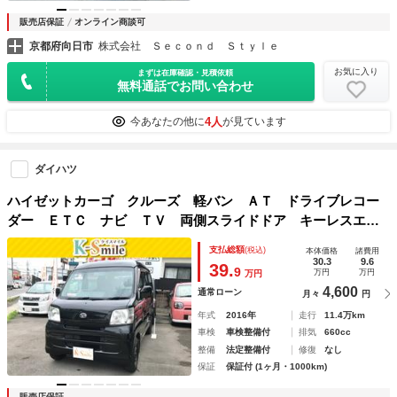
販売店保証
オンライン商談可
京都府向日市
株式会社 Ｓｅｃｏｎｄ Ｓｔｙｌｅ
お気に入り
まずは在庫確認・見積依頼
無料通話でお問い合わせ
4人
今あなたの他に
が見ています
ダイハツ
ハイゼットカーゴ クルーズ 軽バン ＡＴ ドライブレコー
ダー ＥＴＣ ナビ ＴＶ 両側スライドドア キーレスエン
トリー 電動格納ミラー エアコン パワーウィンドウ 運転
支払総額
(税込)
本体価格
諸費用
席エアバッグ 助手席エアバッグ ＣＤ
30.3
9.6
39.
9
万円
万円
万円
4,600
通常ローン
月々
円
年式
2016年
走行
11.4万km
車検
車検整備付
排気
660cc
整備
法定整備付
修復
なし
保証
保証付 (1ヶ月・1000km)
販売店保証