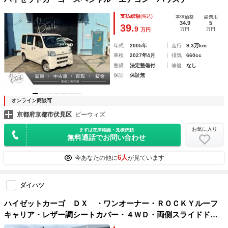
支払総額
(税込)
本体価格
諸費用
34.9
5
39.
9
万円
万円
万円
年式
2005年
走行
9.3万km
車検
2027年4月
排気
660cc
整備
法定整備付
修復
なし
保証
保証無
オンライン商談可
京都府京都市伏見区
ビーウィズ
お気に入り
まずは在庫確認・見積依頼
無料通話でお問い合わせ
6人
今あなたの他に
が見ています
ダイハツ
ハイゼットカーゴ ＤＸ ・ワンオーナー・ＲＯＣＫＹルーフ
キャリア・レザー調シートカバー・４ＷＤ・両側スライドド
ア・アイドリングストップ・オートマチックハイビーム・オー