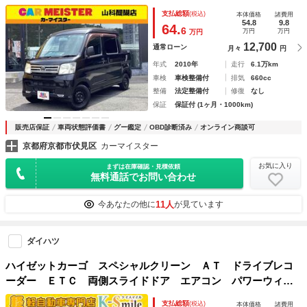
エアバッグ 助手席エアバッグ ＣＤ
支払総額
(税込)
本体価格
諸費用
54.8
9.8
64.
6
万円
万円
万円
12,700
通常ローン
月々
円
年式
2010年
走行
6.1万km
車検
車検整備付
排気
660cc
整備
法定整備付
修復
なし
保証
保証付 (1ヶ月・1000km)
販売店保証
車両状態評価書
グー鑑定
OBD診断済み
オンライン商談可
京都府京都市伏見区
カーマイスター
お気に入り
まずは在庫確認・見積依頼
無料通話でお問い合わせ
11人
今あなたの他に
が見ています
ダイハツ
ハイゼットカーゴ スペシャルクリーン ＡＴ ドライブレコ
ーダー ＥＴＣ 両側スライドドア エアコン パワーウィン
ドウ 運転席エアバッグ 助手席エアバッグ
支払総額
(税込)
本体価格
諸費用