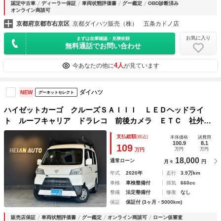
認定中古車
ディーラー保証
車両状態評価書
グー鑑定
OBD診断済み
オンライン商談可
京都府京都市右京区
京都ダイハツ販売（株） 五条カドノ店
お気に入り
まずは在庫確認・見積依頼
無料通話でお問い合わせ
4人
今あなたの他に
が見ています
ダイハツ
NEW
グーネットセレクト
ハイゼットカーゴ クルーズＳＡＩＩＩ ＬＥＤヘッドライ
ト ルーフキャリア ドラレコ 前後カメラ ＥＴＣ 社外ナ
ビ Ｂｌｕｅｔｏｏｔｈ 電格ミラー パワーウィンドウ ス
支払総額
(税込)
本体価格
諸費用
ペアキー アルミホイール オートハイビーム オートライ
100.9
8.1
109
万円
万円
万円
ト バイザー
18,000
通常ローン
月々
円
年式
2020年
走行
3.9万km
車検
車検整備付
排気
660cc
整備
法定整備付
修復
なし
保証
保証付 (3ヶ月・5000km)
販売店保証
車両状態評価書
グー鑑定
オンライン商談可
ローン仮審査