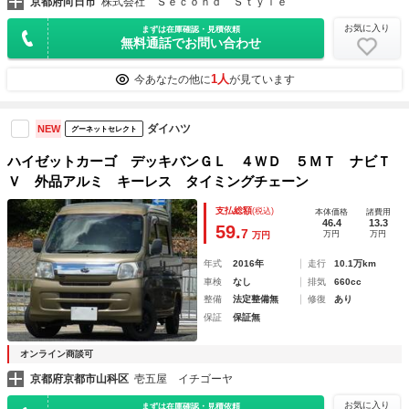
京都府向日市
株式会社 Ｓｅｃｏｎｄ Ｓｔｙｌｅ
お気に入り
まずは在庫確認・見積依頼
無料通話でお問い合わせ
1人
今あなたの他に
が見ています
ダイハツ
NEW
グーネットセレクト
ハイゼットカーゴ デッキバンＧＬ ４ＷＤ ５ＭＴ ナビＴ
Ｖ 外品アルミ キーレス タイミングチェーン
支払総額
(税込)
本体価格
諸費用
46.4
13.3
59.
7
万円
万円
万円
年式
2016年
走行
10.1万km
車検
なし
排気
660cc
整備
法定整備無
修復
あり
保証
保証無
オンライン商談可
京都府京都市山科区
壱五屋 イチゴーヤ
お気に入り
まずは在庫確認・見積依頼