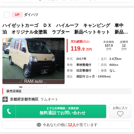
ダイハツ
UP
ハイゼットカーゴ ＤＸ ハイルーフ キャンピング 車中
泊 オリジナル全塗装 ラプター 新品ベットキット 新品タ
イヤホイール 新品ディスプレイオーディオ 新品シートカバ
支払総額
(税込)
本体価格
諸費用
ー 新品フロアマット ＥＴＣ ドラレコ
107.9
12
119.
9
万円
万円
万円
年式
2017年
走行
2.6万km
車検
車検整備付
排気
660cc
整備
法定整備付
修復
なし
保証
保証付 (1ヶ月・1000km)
販売店保証
京都府京都市南区
ラムオート
お気に入り
まずは在庫確認・見積依頼
無料通話でお問い合わせ
12人
今あなたの他に
が見ています