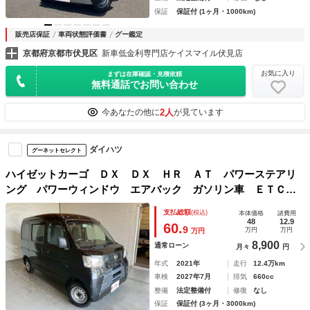
保証
保証付 (1ヶ月・1000km)
販売店保証
車両状態評価書
グー鑑定
京都府京都市伏見区
新車低金利専門店ケイスマイル伏見店
お気に入り
まずは在庫確認・見積依頼
無料通話でお問い合わせ
2人
今あなたの他に
が見ています
ダイハツ
グーネットセレクト
ハイゼットカーゴ ＤＸ ＤＸ ＨＲ ＡＴ パワーステアリ
ング パワーウィンドウ エアバック ガソリン車 ＥＴＣ
ドライブレコーダー
支払総額
(税込)
本体価格
諸費用
48
12.9
60.
9
万円
万円
万円
8,900
通常ローン
月々
円
年式
2021年
走行
12.4万km
車検
2027年7月
排気
660cc
整備
法定整備付
修復
なし
保証
保証付 (3ヶ月・3000km)