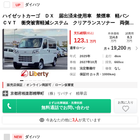
ダイハツ
UP
ハイゼットカーゴ ＤＸ 届出済未使用車 禁煙車 軽バン
ＣＶＴ 衝突被害軽減システム クリアランスソナー 両側ス
ライドドア アイドリングストップ ＥＳＣ エアコン 運転
支払総額
(税込)
本体価格
諸費用
席エアバッグ
114.8
8.3
123.
1
万円
万円
万円
19,200
通常ローン
月々
円
年式
2025年
走行
4km
車検
2027年10月
排気
660cc
整備
法定整備付
修復
なし
保証
保証付 (1ヶ月・1000km)
販売店保証
オンライン商談可
ローン仮審査
京都府相楽郡精華町
（株）リバティ 精華店
お気に入り
まずは在庫確認・見積依頼
無料通話でお問い合わせ
3人
今あなたの他に
が見ています
ダイハツ
NEW