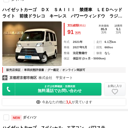
ハイゼットカーゴ ＤＸ ＳＡＩＩＩ 禁煙車 ＬＥＤヘッド
ライト 前後ドラレコ キーレス パワーウィンドウ ラジオ
チューナー リアセンサー
支払総額
(税込)
本体価格
諸費用
85.9
5.1
91
万円
万円
万円
年式
2021年
走行
6.1万km
車検
2027年5月
排気
660cc
整備
法定整備付
修復
なし
保証
保証付 (3ヶ月・5000km)
販売店保証
車両状態評価書
グー鑑定
オンライン商談可
京都府京都市南区
株式会社 平安オート
お気に入り
まずは在庫確認・見積依頼
無料通話でお問い合わせ
3人
今あなたの他に
が見ています
ダイハツ
NEW
ハイゼットカーゴ スペシャル エアコン パワステ