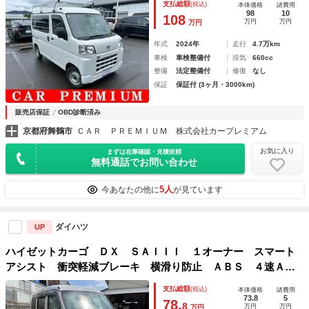
支払総額
(税込)
本体価格
諸費用
トライト・衝突防止システム・レーンアシスト・キーレス
98
10
108
万円
万円
万円
年式
2024年
走行
4.7万km
車検
車検整備付
排気
660cc
整備
法定整備付
修復
なし
保証
保証付 (3ヶ月・3000km)
販売店保証
OBD診断済み
京都府舞鶴市
ＣＡＲ ＰＲＥＭＩＵＭ 株式会社カープレミアム
お気に入り
まずは在庫確認・見積依頼
無料通話でお問い合わせ
5人
今あなたの他に
が見ています
ダイハツ
UP
ハイゼットカーゴ ＤＸ ＳＡＩＩＩ １オーナー スマート
アシスト 衝突軽減ブレーキ 横滑り防止 ＡＢＳ ４速Ａ
Ｔ ＥＴＣ キーレス パワーウィンドウ ＬＥＤオートヘッ
支払総額
(税込)
本体価格
諸費用
ドライト オートマチックハイビーム アイドリングストップ
73.8
5
78.
8
万円
万円
万円