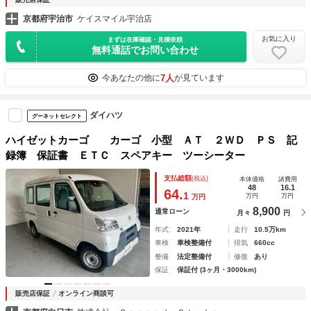
京都府宇治市
ケイスマイル宇治店
お気に入り
まずは在庫確認・見積依頼
無料通話でお問い合わせ
7人
今あなたの他に
が見ています
ダイハツ
グーネットセレクト
ハイゼットカーゴ カーゴ 小型 ＡＴ ２ＷＤ ＰＳ 記
録簿 保証書 ＥＴＣ スペアキー ツーシーター
支払総額
(税込)
本体価格
諸費用
48
16.1
64.
1
万円
万円
万円
8,900
通常ローン
月々
円
年式
2021年
走行
10.5万km
車検
車検整備付
排気
660cc
整備
法定整備付
修復
あり
保証
保証付 (3ヶ月・3000km)
販売店保証
オンライン商談可