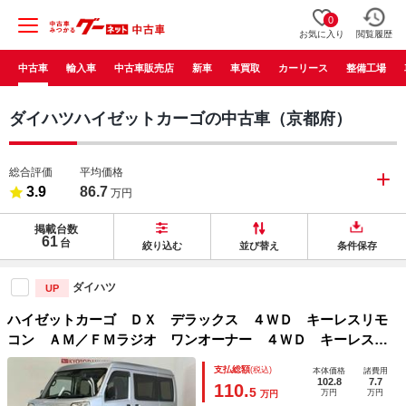
0
お気に入り
閲覧履歴
中古車
輸入車
中古車販売店
新車
車買取
カーリース
整備工場
ダイハツハイゼットカーゴの中古車（京都府）
総合評価
平均価格
3.9
86.7
万円
掲載台数
61
台
絞り込む
並び替え
条件保存
ダイハツ
UP
ハイゼットカーゴ ＤＸ デラックス ４ＷＤ キーレスリモ
コン ＡＭ／ＦＭラジオ ワンオーナー ４ＷＤ キーレスリ
モコン ＡＭ／ＦＭチューナー 両側リヤスライドドア マニ
支払総額
(税込)
本体価格
諸費用
ュアルエアコン コーナーセンサー スマートアシスト ＥＴ
102.8
7.7
110.
5
万円
万円
万円
Ｃ フロントパワーウインド アイドリングストップ ＡＢＳ