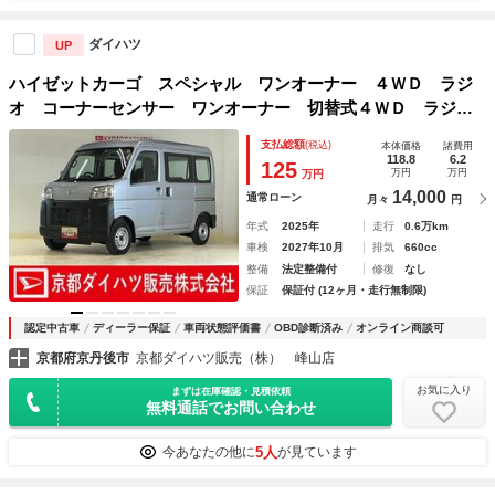
ダイハツ
UP
ハイゼットカーゴ スペシャル ワンオーナー ４ＷＤ ラジ
オ コーナーセンサー ワンオーナー 切替式４ＷＤ ラジオ
デッキ 前後コーナーセンサー オートマチックハイビーム
支払総額
(税込)
本体価格
諸費用
オートライト 衝突軽減ブレーキ 横滑り防止装置 アイドリ
118.8
6.2
125
万円
万円
万円
ングストップ スペアキーあり マニュアルエアコン
14,000
通常ローン
月々
円
年式
2025年
走行
0.6万km
車検
2027年10月
排気
660cc
整備
法定整備付
修復
なし
保証
保証付 (12ヶ月・走行無制限)
認定中古車
ディーラー保証
車両状態評価書
OBD診断済み
オンライン商談可
京都府京丹後市
京都ダイハツ販売（株） 峰山店
お気に入り
まずは在庫確認・見積依頼
無料通話でお問い合わせ
5人
今あなたの他に
が見ています