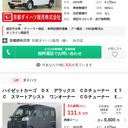
年式
2025年
走行
0.1万km
車検
車検整備付
排気
660cc
整備
法定整備付
修復
なし
保証
保証付 (12ヶ月・走行無制限)
認定中古車
ディーラー保証
車両状態評価書
グー鑑定
OBD診断済み
オンライン商談可
京都府向日市
京都ダイハツ販売（株） 向日店
お気に入り
まずは在庫確認・見積依頼
無料通話でお問い合わせ
6人
今あなたの他に
が見ています
ダイハツ
UP
ハイゼットカーゴ ＤＸ デラックス ＣＤチューナー ＥＴ
Ｃ スマートアシスト ワンオーナー ＣＤチューナー ＥＴ
Ｃ スマートアシスト 両側リヤスライドドア マニュアルエ
支払総額
(税込)
本体価格
諸費用
アコン スチールホイール コーナーセンサー オートライ
103.8
7.7
111.
5
万円
万円
万円
ト アイドリングストップ キーレスリモコン ＡＢＳ
9,800
残価ローン
月々
円
年式
2022年
走行
2.9万km