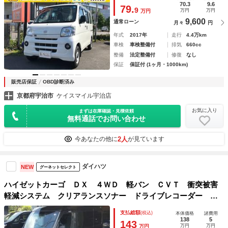
70.3
9.6
79.
9
万円
万円
万円
9,600
通常ローン
月々
円
年式
2017年
走行
4.4万km
車検
車検整備付
排気
660cc
整備
法定整備付
修復
なし
保証
保証付 (1ヶ月・1000km)
販売店保証
OBD診断済み
京都府宇治市
ケイスマイル宇治店
お気に入り
まずは在庫確認・見積依頼
無料通話でお問い合わせ
2人
今あなたの他に
が見ています
ダイハツ
NEW
グーネットセレクト
ハイゼットカーゴ ＤＸ ４ＷＤ 軽バン ＣＶＴ 衝突被害
軽減システム クリアランスソナー ドライブレコーダー Ｅ
ＴＣ バックカメラ 両側スライドドア アイドリングストッ
支払総額
(税込)
本体価格
諸費用
プ アルミホイール ＥＳＣ エアコン パワーステアリング
138
5
143
万円
万円
万円