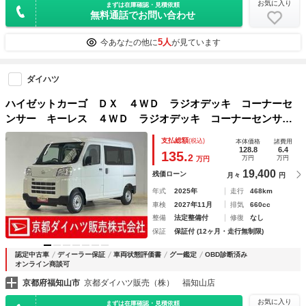
お気に入り
まずは在庫確認・見積依頼
無料通話でお問い合わせ
5人
今あなたの他に
が見ています
ダイハツ
ハイゼットカーゴ ＤＸ ４ＷＤ ラジオデッキ コーナーセ
ンサー キーレス ４ＷＤ ラジオデッキ コーナーセンサ
ー オートマチックハイビーム オートライト キーレスエン
支払総額
(税込)
本体価格
諸費用
トリー アイドリングストップ 横滑り防止装置 マニュアル
128.8
6.4
135.
2
万円
万円
万円
エアコン １２Ｖ電源ソケット スペアキー有り
19,400
残価ローン
月々
円
年式
2025年
走行
468km
車検
2027年11月
排気
660cc
整備
法定整備付
修復
なし
保証
保証付 (12ヶ月・走行無制限)
認定中古車
ディーラー保証
車両状態評価書
グー鑑定
OBD診断済み
オンライン商談可
京都府福知山市
京都ダイハツ販売（株） 福知山店
お気に入り
まずは在庫確認・見積依頼