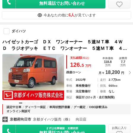
無料通話でお問い合わせ
6人
今あなたの他に
が見ています
ダイハツ
ハイゼットカーゴ ＤＸ ワンオーナー ５速ＭＴ車 ４Ｗ
Ｄ ラジオデッキ ＥＴＣ ワンオーナー ５速ＭＴ車 ４Ｗ
Ｄ ラジオデッキ ＥＴＣ コーナーセンサー ハンガーバ
支払総額
(税込)
本体価格
諸費用
ー ネットラック オートマチックハイビーム オートライ
118.8
7.7
126.
5
万円
万円
万円
ト キーレスエントリー スペアキー有り アイドリングスト
18,200
残価ローン
月々
円
ップ
年式
2022年
走行
2.7万km
車検
車検整備付
排気
660cc
整備
法定整備付
修復
なし
保証
保証付 (12ヶ月・走行無制限)
認定中古車
ディーラー保証
車両状態評価書
グー鑑定
OBD診断済み
オンライン商談可
京都府向日市
京都ダイハツ販売（株） 向日店
お気に入り
まずは在庫確認・見積依頼
無料通話でお問い合わせ