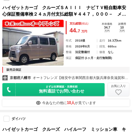
ハイゼットカーゴ クルーズＳＡＩＩＩ ナビＴＶ軽自動車安
心保証整備車検２４ヵ月付支払総額￥４４７，０００－ メモ
リーナビ フルセグＴＶ ４速オートマチック アイドリング
支払総額
(税込)
本体価格
諸費用
ストップ レーダーブレーキサポート キープレーンアシス
34.7
10
44.
7
万円
万円
万円
ト 車検整備付
年式
2018後
走行
16.3万km
車検
2028年8月
排気
660cc
整備
法定整備付
修復
なし
保証
保証付 (1ヶ月・走行無制限)
販売店保証
京都府八幡市
オートフレンズ【格安中古車関西京都大阪兵庫奈良滋賀和歌山】
お気に入り
まずは在庫確認・見積依頼
無料通話でお問い合わせ
10人
今あなたの他に
が見ています
ダイハツ
ハイゼットカーゴ クルーズ ハイルーフ ミッション車 キ