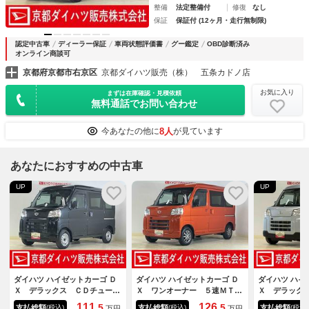
整備
法定整備付
修復
なし
保証
保証付 (12ヶ月・走行無制限)
認定中古車
ディーラー保証
車両状態評価書
グー鑑定
OBD診断済み
オンライン商談可
京都府京都市右京区
京都ダイハツ販売（株） 五条カドノ店
お気に入り
まずは在庫確認・見積依頼
無料通話でお問い合わせ
8人
今あなたの他に
が見ています
あなたにおすすめの中古車
UP
UP
ダイハツ ハイゼットカーゴ Ｄ
ダイハツ ハイゼットカーゴ Ｄ
ダイハツ ハイ
Ｘ デラックス ＣＤチューナ
Ｘ ワンオーナー ５速ＭＴ
Ｘ デラック
ー ＥＴＣ スマートアシス
車 ４ＷＤ ラジオデッキ Ｅ
レスリモコン
111.
126.
5
5
支払総額
支払総額
支払総額
(税込)
(税込)
(税込)
万円
万円