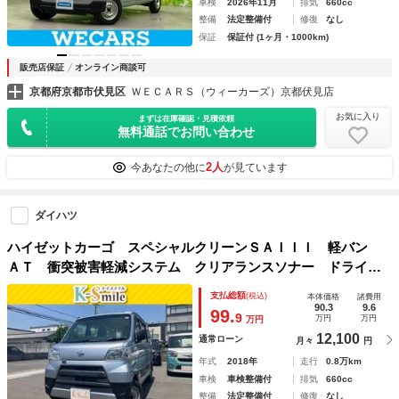
車検
2026年11月
排気
660cc
整備
法定整備付
修復
なし
保証
保証付 (1ヶ月・1000km)
販売店保証
オンライン商談可
京都府京都市伏見区
ＷＥＣＡＲＳ（ウィーカーズ）京都伏見店
お気に入り
まずは在庫確認・見積依頼
無料通話でお問い合わせ
2人
今あなたの他に
が見ています
ダイハツ
ハイゼットカーゴ スペシャルクリーンＳＡＩＩＩ 軽バン
ＡＴ 衝突被害軽減システム クリアランスソナー ドライブ
レコーダー ＴＶ 両側スライドドア アイドリングストッ
支払総額
(税込)
本体価格
諸費用
プ オートマチックハイビーム ＥＳＣ エアコン パワース
90.3
9.6
99.
9
万円
万円
万円
テアリング
12,100
通常ローン
月々
円
年式
2018年
走行
0.8万km
車検
車検整備付
排気
660cc
整備
法定整備付
修復
なし