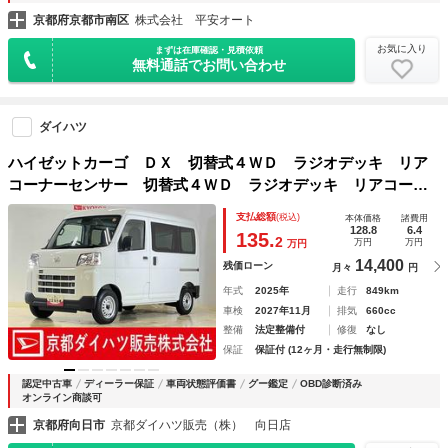
京都府京都市南区
株式会社 平安オート
お気に入り
まずは在庫確認・見積依頼
無料通話でお問い合わせ
ダイハツ
ハイゼットカーゴ ＤＸ 切替式４ＷＤ ラジオデッキ リア
コーナーセンサー 切替式４ＷＤ ラジオデッキ リアコーナ
ーセンサー オートマチックハイビーム キーレスエントリ
支払総額
(税込)
本体価格
諸費用
ー オートライト 横滑り防止装置 アイドリングストップ
128.8
6.4
135.
2
万円
万円
万円
盗難防止装置 １２Ｖ電源ソケット マニュアルエアコン
14,400
残価ローン
月々
円
年式
2025年
走行
849km
車検
2027年11月
排気
660cc
整備
法定整備付
修復
なし
保証
保証付 (12ヶ月・走行無制限)
認定中古車
ディーラー保証
車両状態評価書
グー鑑定
OBD診断済み
オンライン商談可
京都府向日市
京都ダイハツ販売（株） 向日店