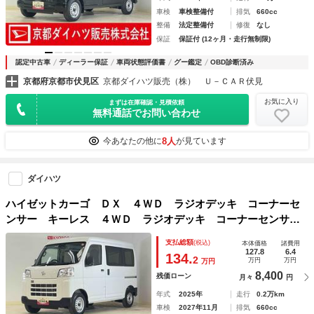
車検
車検整備付
排気
660cc
整備
法定整備付
修復
なし
保証
保証付 (12ヶ月・走行無制限)
認定中古車
ディーラー保証
車両状態評価書
グー鑑定
OBD診断済み
京都府京都市伏見区
京都ダイハツ販売（株） Ｕ－ＣＡＲ伏見
お気に入り
まずは在庫確認・見積依頼
無料通話でお問い合わせ
8人
今あなたの他に
が見ています
ダイハツ
ハイゼットカーゴ ＤＸ ４ＷＤ ラジオデッキ コーナーセ
ンサー キーレス ４ＷＤ ラジオデッキ コーナーセンサ
ー オートマチックハイビーム キーレスエントリー オート
支払総額
(税込)
本体価格
諸費用
ライト 横滑り防止装置 アイドリングストップ スペアキー
127.8
6.4
134.
2
万円
万円
万円
有り マニュアルエアコン １２Ｖ電源ソケット
8,400
残価ローン
月々
円
年式
2025年
走行
0.2万km
車検
2027年11月
排気
660cc