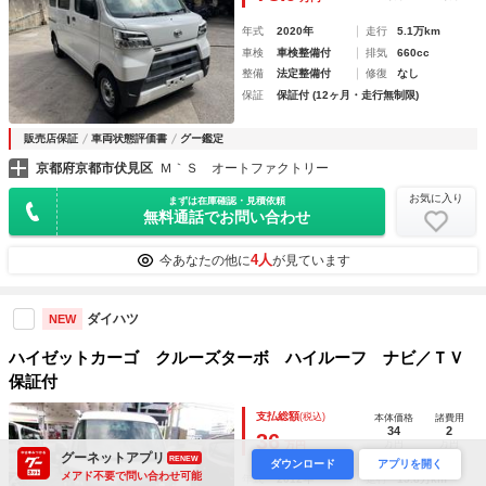
年式
2020年
走行
5.1万km
車検
車検整備付
排気
660cc
整備
法定整備付
修復
なし
保証
保証付 (12ヶ月・走行無制限)
販売店保証
車両状態評価書
グー鑑定
京都府京都市伏見区
Ｍ｀Ｓ オートファクトリー
お気に入り
まずは在庫確認・見積依頼
無料通話でお問い合わせ
4人
今あなたの他に
が見ています
ダイハツ
NEW
ハイゼットカーゴ クルーズターボ ハイルーフ ナビ／ＴＶ
保証付
支払総額
(税込)
本体価格
諸費用
34
2
36
万円
万円
万円
グーネットアプリ
RENEW
ダウンロード
アプリを開く
メアド不要で問い合わせ可能
年式
2012年
走行
15.8万km