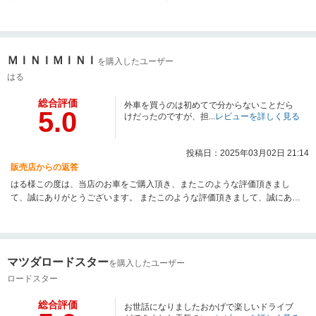
同大変嬉しく拝見いたしました。お車の状態や対応にご満足いただけたとの
お言葉をいただけて、私たちにとって何よりの励みになります。細部にまで
目を向け、お客様に気持ちよくお乗りいただけるよう心がけておりますの
で、そうした点にお気づきいただけたこと、大変光栄です。今後とも、点検
ＭＩＮＩＭＩＮＩ
を購入したユーザー
や整備などでお力になれれば幸いです。どんな些細なことでもお気軽にご相
談くださいませ。末永いお付き合いができましたら嬉しく思います。改めま
はる
して、この度は誠にありがとうございました。今後ともどうぞよろしくお願
総合評価
いいたします。
外車を買うのは初めてで分からないことだら
5.0
けだったのですが、担...
レビューを詳しく見る
投稿日：2025年03月02日 21:14
販売店からの返答
はる様この度は、当店のお車をご購入頂き、またこのような評価頂きまし
て、誠にありがとうございます。 またこのような評価頂きまして、誠にあり
がとうございます。無事にご納車させて頂き快適に運転して頂き当社スタッ
フ一同大変嬉しく思います！ 初めての輸入車なのでメンテナンスでお困りの
際は、いつでもご連絡お待ちいたしております！ これからも素敵なカーライ
フをお過ごしくださいませ！ この度は誠にありがとうございました。
マツダロードスター
を購入したユーザー
ロードスター
総合評価
お世話になりましたおかげで楽しいドライブ