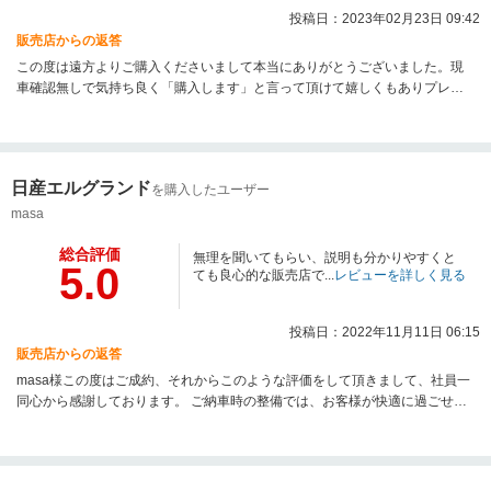
投稿日：2023年02月23日 09:42
販売店からの返答
この度は遠方よりご購入くださいまして本当にありがとうございました。現
車確認無しで気持ち良く「購入します」と言って頂けて嬉しくもありプレッ
シャーもありました。ご期待にお応えできるように精一杯、整備や点検をさ
せてもらいました。調子良く走ってもらえることが１番嬉しいのでいろいろ
交換させていただきました。納車の際も当店からご自宅までかなり距離があ
り、少し心配しておりましたが、無事にご帰宅できたことをご報告いただき
日産エルグランド
を購入したユーザー
まして安心しました。ご満足頂けてさらに、このような嬉しいレビューもく
ださいまして本当に嬉しいです！これからもお付き合いいただけますと幸い
masa
です。本当にありがとうございました！
総合評価
無理を聞いてもらい、説明も分かりやすくと
5.0
ても良心的な販売店で...
レビューを詳しく見る
投稿日：2022年11月11日 06:15
販売店からの返答
masa様この度はご成約、それからこのような評価をして頂きまして、社員一
同心から感謝しております。 ご納車時の整備では、お客様が快適に過ごせる
ように、点検等を心掛けておりますが、その為ご納車時期が遅くなり大変申
し訳ございません。これからのカーライフもお付き合いいただければと思い
ます。 些細な事でも構いませんのでご相談でもご一報いただければできる限
り力になりたいと思います。楽しいカーライフをお過ごしくださいませ。 ア