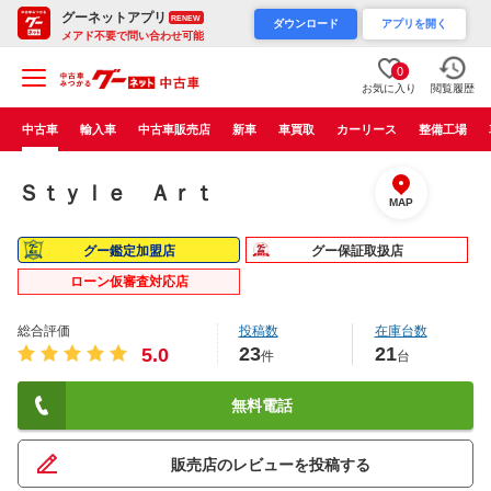
グーネットアプリ
RENEW
ダウンロード
アプリを開く
メアド不要で問い合わせ可能
0
お気に入り
閲覧履歴
中古車
輸入車
中古車販売店
新車
車買取
カーリース
整備工場
Ｓｔｙｌｅ Ａｒｔ
MAP
グー鑑定加盟店
グー保証取扱店
ローン仮審査対応店
総合評価
投稿数
在庫台数
23
21
5.0
件
台
無料電話
販売店のレビューを投稿する