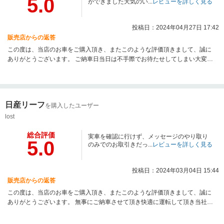
5.0
ができました天気のい...
レビューを詳しく見る
投稿日：2024年04月27日 17:42
販売店からの返答
この度は、当店のお車をご購入頂き、またこのような評価頂きまして、誠に
ありがとうございます。 ご納車日当日は不手際でお待たせしてしまい大変申
し訳ございませんででした。無事にご納車させて頂き快適に運転して頂き当
社スタッフ一同大変嬉しく思います！ アフターメンテナンス等でお気軽に来
店がするということが容易ではございませんが、お気になる事などがござい
ましたら、いつでもご連絡お待ちいたしております。 これからも素敵なカー
日産リーフ
を購入したユーザー
ライフをお過ごしくださいませ！ この度は誠にありがとうございました。
lost
総合評価
実車を確認に行けず、メッセージのやり取り
5.0
のみでのお取引きだっ...
レビューを詳しく見る
投稿日：2024年03月04日 15:44
販売店からの返答
この度は、当店のお車をご購入頂き、またこのような評価頂きまして、誠に
ありがとうございます。 無事にご納車させて頂き快適に運転して頂き当社ス
タッフ一同大変嬉しく思います！ アフターメンテナンス等でお気軽に来店が
するということが容易ではございませんが、お気になる事などがございまし