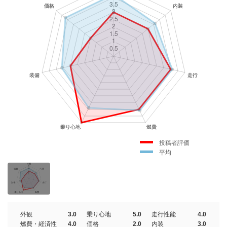
投稿者評価
平均
外観
3.0
乗り心地
5.0
走行性能
4.0
燃費・経済性
4.0
価格
2.0
内装
3.0