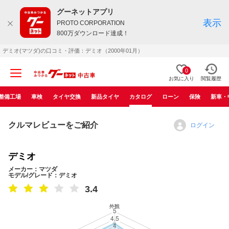
グーネットアプリ
表示
PROTO CORPORATION
800万ダウンロード達成！
デミオ(マツダ)の口コミ・評価：デミオ（2000年01月）
0
お気に入り
閲覧履歴
整備工場
車検
タイヤ交換
新品タイヤ
カタログ
ローン
保険
新車・
クルマレビューをご紹介
ログイン
デミオ
メーカー：マツダ
モデル/グレード：デミオ
3.4