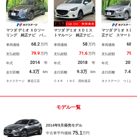
マツダ デミオ ＸＤツー
マツダ デミオ ＸＤミス
マツダ デミオ ＸＤ 
リング 純正ナビ バッ
トマルーン 純正ナビ
正ナビ スマートシ
クカメラ スマートブレ
フルセグＴＶ 全方位モ
ブレーキ 禁煙車 
68.2
58
68.2
万円
万円
ーキサポート ブライン
車両価格
ニター レーダークルー
車両価格
ートキー エアコン
車両価格
ドスポットモニター ク
ズコントロール 衝突被
正１５インチＡＷ 
79.9
71.6
79.9
万円
万円
支払総額
支払総額
支払総額
ルーズコントロール 車
害軽減ブレーキ ブライ
Ｃ ＣＤ／ＤＶＤ
線逸脱警報装置 禁煙
ンドスポットモニター
電動格納ミラー シ
2014
2018
2014
年
年
年式
年式
年式
ＬＥＤヘッドライト Ｂ
パドルシフト ＥＴＣ
リフター ＵＳＢ
ｌｕｅｔｏｏｔｈ ヘッ
ＬＥＤヘッドライト シ
アイドリングスト
4.3万
9.3万
7.4万
km
km
走行距離
走行距離
走行距離
ドアップディスプレイ
ートヒーター ステアリ
ヘッドライトレベラ
ドラレコ
ングヒーター
ネクステージ 東近江店
ＣＡＲ ＩＮＣ 四街道店
ネクステージ つくば店
モデル一覧
2014年9月発売モデル
75.1
中古車平均価格
万円