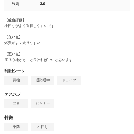
装備
3.0
【総合評価】
小回りがよく運転しやすいです
【良い点】
燃費がよく走りやすい
【悪い点】
座り心地がもっと良ければいいと思います
利用シーン
買物
通勤通学
ドライブ
オススメ
若者
ビギナー
特徴
乗降
小回り