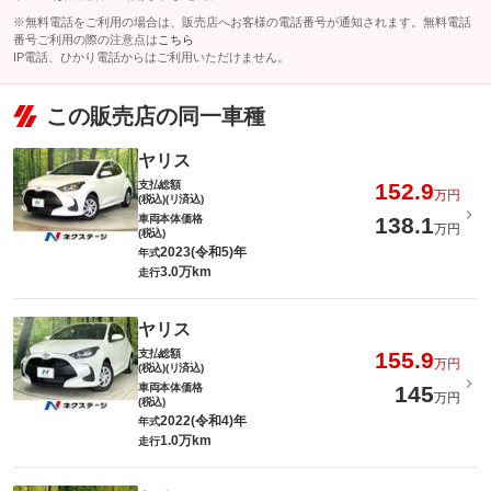
※無料電話をご利用の場合は、販売店へお客様の電話番号が通知されます。無料電話
番号ご利用の際の注意点は
こちら
IP電話、ひかり電話からはご利用いただけません。
この販売店の同一車種
ヤリス
支払総額
152.9
万円
(税込)(リ済込)
車両本体価格
138.1
万円
(税込)
2023(令和5)年
年式
3.0万km
走行
ヤリス
支払総額
155.9
万円
(税込)(リ済込)
車両本体価格
145
万円
(税込)
2022(令和4)年
年式
1.0万km
走行