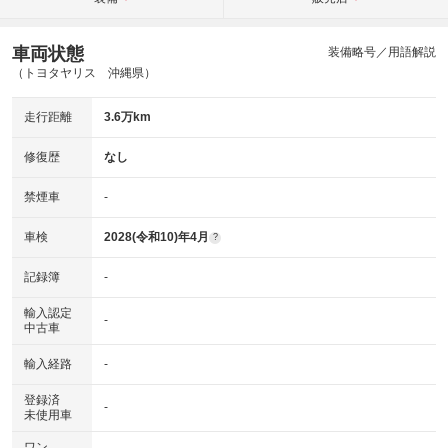
車両状態
装備略号／用語解説
（トヨタヤリス 沖縄県）
走行距離
3.6万km
修復歴
なし
禁煙車
-
車検
2028(令和10)年4月
?
記録簿
-
輸入認定
-
中古車
輸入経路
-
登録済
-
未使用車
ワン