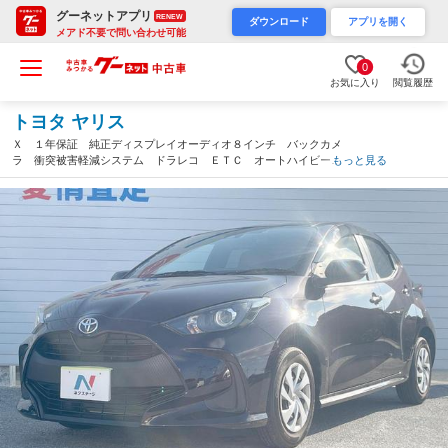
グーネットアプリ
RENEW
ダウンロード
アプリを開く
メアド不要で問い合わせ可能
0
お気に入り
閲覧履歴
トヨタ ヤリス
Ｘ １年保証 純正ディスプレイオーディオ８インチ バックカメ
ラ 衝突被害軽減システム ドラレコ ＥＴＣ オートハイビー
もっと見る
ム オートライト オートエアコン Ｂｌｕｅｔｏｏｔｈ（沖縄
県）