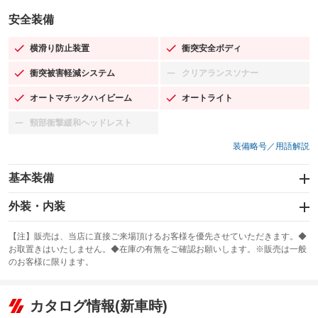
安全装備
横滑り防止装置
衝突安全ボディ
：装備あり
：装備あり
衝突被害軽減システム
クリアランスソナー
：装備あり
：装備なし
オートマチックハイビーム
オートライト
：装備あり
：装備あり
頸部衝撃緩和ヘッドレスト
：装備なし
装備略号／用語解説
基本装備
エアバッグ：運転席/助手席/サイド
外装・内装
：装備あり
スライドドア
カーナビ：メモリーナビ他
：装備なし
：装備あり
【注】販売は、当店に直接ご来場頂けるお客様を優先させていただきます。◆
お取置きはいたしません。◆在庫の有無をご確認お願いします。※販売は一般
サンルーフ
ABS
TV
：装備なし
：装備あり
：装備なし
のお客様に限ります。
エアコン
Wエアコン
オーディオ
：装備あり
：装備なし
：装備なし
リフトアップ
パワーステアリング
カタログ情報(新車時)
ビジュアル
：装備なし
：装備あり
：装備なし