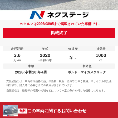
このクルマは2026/08/05まで掲載されていた車輛です。
掲載終了
走行距離
年式
修復歴
排気量
3.6
2020
1000
なし
万km
(令和2)年
cc
車検
車体色
2028(令和10)年4月
ボルドーマイカメタリック
支払総額には、車両本体価格の他、保険料、税金、登録等に伴う費用、リサイクル預託金
相当額等、購入時に必要な全ての費用が含まれています。
当該価格は、登録等の時期や地域などについて一定の条件を付した価格になります。
この車両に関するお問い合わせ
無料