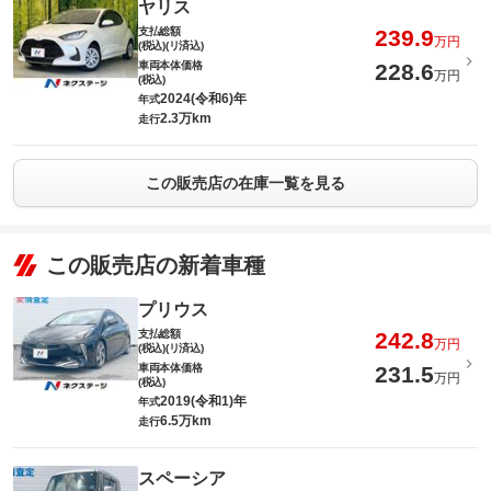
ヤリス
支払総額
239.9
万円
(税込)(リ済込)
車両本体価格
228.6
万円
(税込)
2024(令和6)年
年式
2.3万km
走行
この販売店の在庫一覧を見る
この販売店の新着車種
プリウス
支払総額
242.8
万円
(税込)(リ済込)
車両本体価格
231.5
万円
(税込)
2019(令和1)年
年式
6.5万km
走行
スペーシア