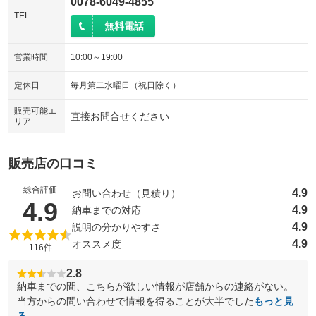
0078-6049-4855
TEL
無料電話
営業時間
10:00～19:00
定休日
毎月第二水曜日（祝日除く）
販売可能エ
直接お問合せください
リア
販売店の口コミ
総合評価
4.9
お問い合わせ（見積り）
（5点満点中）
4.9
4.9
納車までの対応
4.9
説明の分かりやすさ
4.9
オススメ度
116件
2.8
納車までの間、こちらが欲しい情報が店舗からの連絡がない。
当方からの問い合わせで情報を得ることが大半でした
もっと見