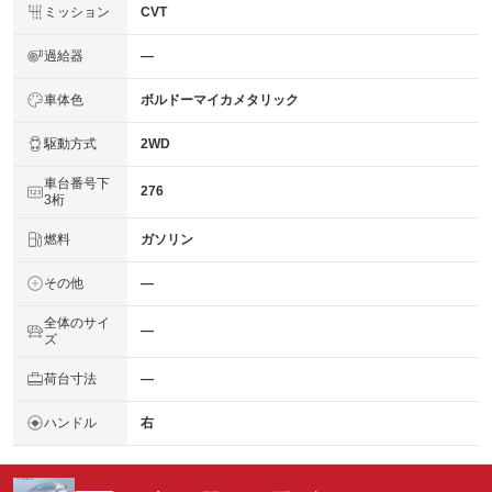
ミッション
CVT
過給器
―
車体色
ボルドーマイカメタリック
駆動方式
2WD
車台番号下
276
3桁
燃料
ガソリン
その他
―
全体のサイ
―
ズ
荷台寸法
―
ハンドル
右