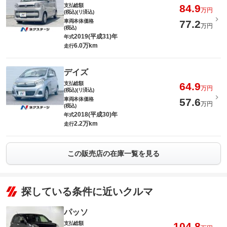
支払総額
84.9
万円
(税込)(リ済込)
車両本体価格
77.2
万円
(税込)
2019(平成31)年
年式
6.0万km
走行
デイズ
支払総額
64.9
万円
(税込)(リ済込)
車両本体価格
57.6
万円
(税込)
2018(平成30)年
年式
2.2万km
走行
この販売店の在庫一覧を見る
探している条件に近いクルマ
パッソ
支払総額
104.8