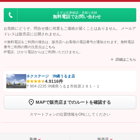
まずは在庫確認・見積り依頼
無料電話でお問い合わせ
お気軽にどうぞ。問合せ後に何度もご連絡が届くことはありません。 メールア
ドレスは販売店に公開されません。
※無料電話をご利用の場合は、販売店へお客様の電話番号が通知されます。無料電話
番号ご利用の際の注意点は
こちら
IP電話、ひかり電話からはご利用いただけません。
詳細はこちら
ネクステージ 沖縄うるま店
4.9
116件
【STEP1】
認証画面でグーネットを友だち追加してから「許可する」ボタンを押
〒904-2235 沖縄県うるま市前原２８１－１
します
MAPで販売店までのルートを確認する
【STEP2】
トーク画面で
ボタンをタップして問い合わせを
完了してください。
スマートフォンの位置情報をONにしてください
こちら
装備
販売店