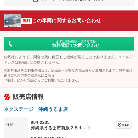
シートエアコン
全周囲カメラ
：装備なし
：装備なし
サイドカメラ
ルーフレール
この車両に関するお問い合わせ
：装備なし
無料
：装備なし
エアサスペンション
ヘッドライトウォッシャー
：装備なし
：装備なし
装備略号／用語解説
まずは在庫確認・見積り依頼
無料電話でお問い合わせ
お気軽にどうぞ。問合せ後に何度もご連絡が届くことはありません。メールア
ドレスは販売店に公開されません。
※無料電話をご利用の場合は、販売店へお客様の電話番号が通知されます。無料電話
番号ご利用の際の注意点は
こちら
IP電話、ひかり電話からはご利用いただけません。
販売店情報
ネクステージ 沖縄うるま店
904-2235
住所
MAP
沖縄県うるま市前原２８１－１