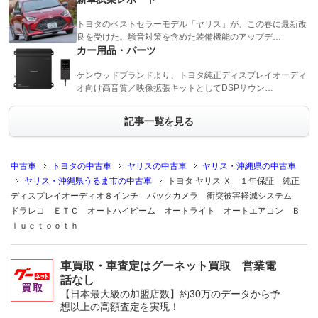
トヨタのベストセラーモデル「ヤリス」が、この春に最新改
良を受けた。騒音対策を含めた装備機能のアップデ…
カー用品・パーツ
ケンウッドブランドより、トヨタ純正ディスプレイオーディ
オ向け高音質／映像拡張キットとしてDSPサウン…
記事一覧を見る
中古車
トヨタの中古車
ヤリスの中古車
ヤリス・沖縄県の中古車
ヤリス・沖縄県うるま市の中古車
トヨタ ヤリス Ｘ １年保証 純正
ディスプレイオーディオ８インチ バックカメラ 衝突被害軽減システム
ドラレコ ＥＴＣ オートハイビーム オートライト オートエアコン Ｂ
ｌｕｅｔｏｏｔｈ
車買取・車査定はグーネット買取 営業電
話なし
【日本最大級の加盟店数】約30万のデータから予
想以上の高額査定を実現！