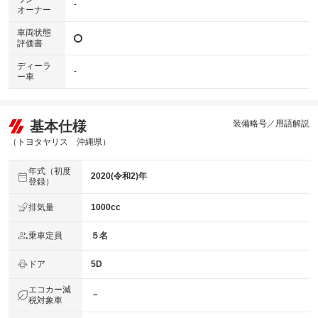
-
オーナー
車両状態
評価書
ディーラ
-
ー車
基本仕様
装備略号／用語解説
（トヨタヤリス 沖縄県）
年式（初度
2020(令和2)年
登録）
排気量
1000cc
乗車定員
５名
ドア
5D
エコカー減
－
税対象車