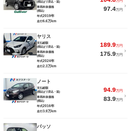
万円
(税込)(リ済込・追)
車両本体価格
97.4
万円
(税込)
2019年
年式
6.6万km
走行
ヤリス
支払総額
189.9
万円
(税込)(リ済込・追)
車両本体価格
175.9
万円
(税込)
2024年
年式
2.3万km
走行
ノート
支払総額
94.9
万円
(税込)(リ済込・追)
車両本体価格
83.9
万円
(税込)
2016年
年式
3.9万km
走行
パッソ