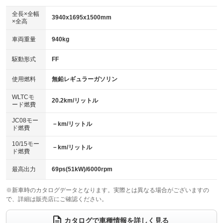
ダウンヒルアシストコントロール
アルミホイール
：装備なし
：装備なし
全長×全幅
3940x1695x1500mm
×全高
パワーウィンドウ
盗難防止システム
革シート
ハーフレザーシート
：装備あり
：装備あり
：装備なし
：装備なし
車両重量
940kg
アイドリングストップ
ドライブレコーダー
キーレス
LEDヘッドランプ
：装備なし
：装備あり
：装備なし
：装備なし
USB入力端子
Bluetooth接続
駆動形式
FF
HID(キセノンライト)
ポータブルナビ
：装備なし
：装備あり
：装備なし
：装備なし
100V電源
クリーンディーゼル
バックカメラ
ETC
使用燃料
無鉛レギュラーガソリン
：装備なし
：装備なし
：装備あり
：装備あり
センターデフロック
エアロ
スマートキー
：装備なし
WLTCモ
：装備なし
：装備なし
20.2km/リットル
ード燃費
レンタカーアップ
展示・試乗車
ローダウン
ランフラットタイヤ
：装備なし
：装備なし
：装備なし
：装備なし
JC08モー
－km/リットル
ド燃費
電動格納ミラー
パワーシート
3列シート
：装備あり
：装備なし
：装備なし
10/15モー
装備略号／用語解説
－km/リットル
ベンチシート
フルフラットシート
ド燃費
：装備なし
：装備なし
チップアップシート
オットマン
：装備なし
：装備なし
最高出力
69ps(51kW)/6000rpm
電動格納サードシート
シートヒーター
：装備なし
：装備なし
※新車時のカタログデータとなります。実際とは異なる場合がございますの
で、詳細は販売店にご確認ください。
ウォークスルー
後席モニター
：装備なし
：装備なし
電動リアゲート
フロントカメラ
カタログで車種情報を詳しく見る
：装備なし
：装備なし