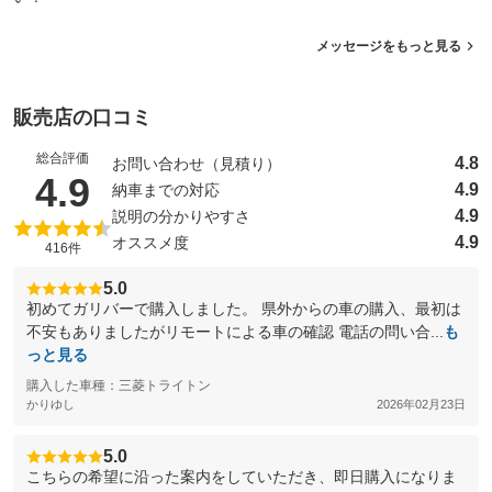
メッセージをもっと見る
販売店の口コミ
総合評価
4.8
お問い合わせ（見積り）
（5点満点中）
4.9
4.9
納車までの対応
4.9
説明の分かりやすさ
4.9
オススメ度
416件
5.0
初めてガリバーで購入しました。 県外からの車の購入、最初は
不安もありましたがリモートによる車の確認 電話の問い合...
も
っと見る
購入した車種：三菱トライトン
かりゆし
2026年02月23日
5.0
こちらの希望に沿った案内をしていただき、即日購入になりま