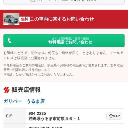
：装備なし
：装備なし
シートエアコン
全周囲カメラ
：装備なし
：装備なし
この車両に関するお問い合わせ
サイドカメラ
無料
ルーフレール
：装備なし
：装備なし
エアサスペンション
ヘッドライトウォッシャー
：装備なし
：装備なし
装備略号／用語解説
まずは在庫確認・見積り依頼
無料電話でお問い合わせ
お気軽にどうぞ。問合せ後に何度もご連絡が届くことはありません。メールア
ドレスは販売店に公開されません。
※無料電話をご利用の場合は、販売店へお客様の電話番号が通知されます。無料電話
番号ご利用の際の注意点は
こちら
IP電話、ひかり電話からはご利用いただけません。
販売店情報
ガリバー うるま店
904-2235
住所
MAP
沖縄県うるま市前原５６－１