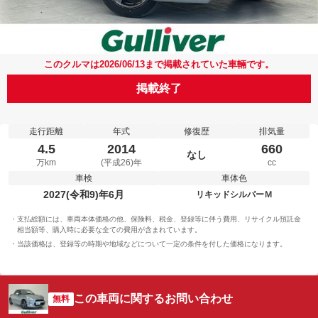
このクルマは2026/06/13まで掲載されていた車輛です。
掲載終了
走行距離
年式
修復歴
排気量
4.5
2014
660
なし
万km
(平成26)年
cc
車検
車体色
2027(令和9)年6月
リキッドシルバーＭ
支払総額には、車両本体価格の他、保険料、税金、登録等に伴う費用、リサイクル預託金
相当額等、購入時に必要な全ての費用が含まれています。
当該価格は、登録等の時期や地域などについて一定の条件を付した価格になります。
この車両に関するお問い合わせ
無料