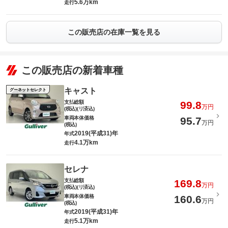
5.6万km
走行
この販売店の在庫一覧を見る
この販売店の新着車種
キャスト
グーネットセレクト
支払総額
99.8
万円
(税込)(リ済込)
車両本体価格
95.7
万円
(税込)
2019(平成31)年
年式
4.1万km
走行
セレナ
支払総額
169.8
万円
(税込)(リ済込)
車両本体価格
160.6
万円
(税込)
2019(平成31)年
年式
5.1万km
走行