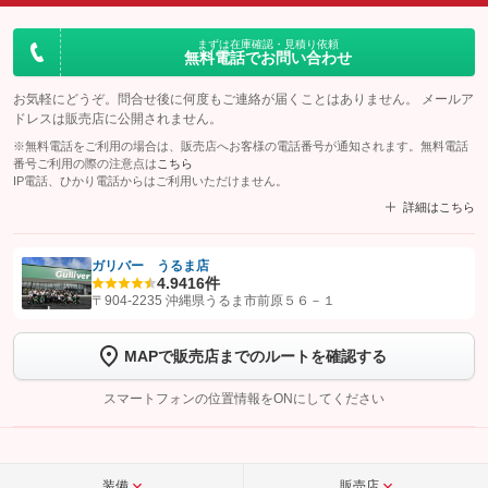
まずは在庫確認・見積り依頼
無料電話でお問い合わせ
お気軽にどうぞ。問合せ後に何度もご連絡が届くことはありません。 メールア
ドレスは販売店に公開されません。
※無料電話をご利用の場合は、販売店へお客様の電話番号が通知されます。無料電話
番号ご利用の際の注意点は
こちら
IP電話、ひかり電話からはご利用いただけません。
詳細はこちら
ガリバー うるま店
4.9
416件
【STEP1】
認証画面でグーネットを友だち追加してから「許可する」ボタンを押
〒904-2235 沖縄県うるま市前原５６－１
します
MAPで販売店までのルートを確認する
【STEP2】
トーク画面で
ボタンをタップして問い合わせを
完了してください。
スマートフォンの位置情報をONにしてください
こちら
装備
販売店