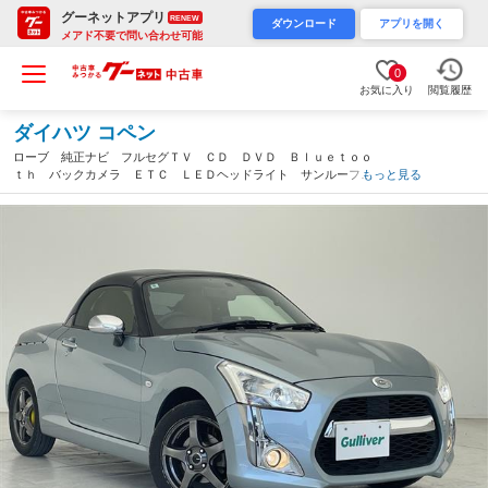
グーネットアプリ
RENEW
ダウンロード
アプリを開く
メアド不要で問い合わせ可能
0
お気に入り
閲覧履歴
ダイハツ コペン
ローブ 純正ナビ フルセグＴＶ ＣＤ ＤＶＤ Ｂｌｕｅｔｏｏ
ｔｈ バックカメラ ＥＴＣ ＬＥＤヘッドライト サンルーフ
もっと見る
ＨＫＳマフラー 社外スプリング 社外タワーバー 社外アルミホ
イール ハーフレザーシート（沖縄県）