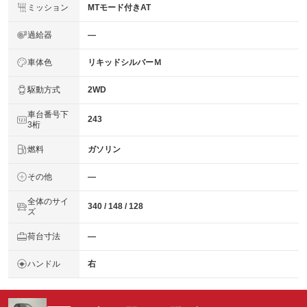
ミッション
MTモード付きAT
過給器
―
車体色
リキッドシルバーＭ
駆動方式
2WD
車台番号下
243
3桁
燃料
ガソリン
その他
―
全体のサイ
340 / 148 / 128
ズ
荷台寸法
―
ハンドル
右