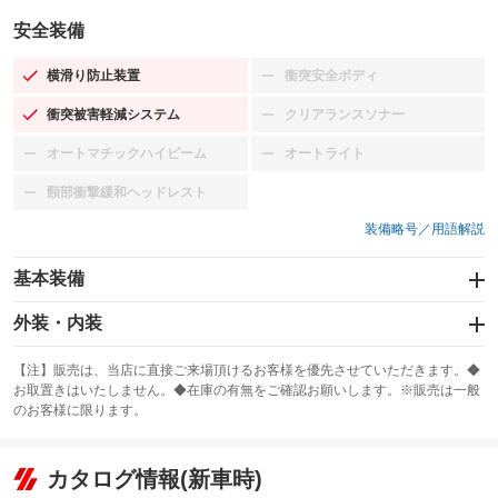
安全装備
横滑り防止装置
衝突安全ボディ
：装備あり
：装備なし
衝突被害軽減システム
クリアランスソナー
：装備あり
：装備なし
オートマチックハイビーム
オートライト
：装備なし
：装備なし
頸部衝撃緩和ヘッドレスト
：装備なし
装備略号／用語解説
基本装備
エアバッグ：運転席/助手席
外装・内装
：装備あり
スライドドア
カーナビ：SDナビ
：装備なし
：装備あり
【注】販売は、当店に直接ご来場頂けるお客様を優先させていただきます。◆
お取置きはいたしません。◆在庫の有無をご確認お願いします。※販売は一般
サンルーフ
ABS
TV：フルセグ
：装備あり
：装備あり
：装備あり
のお客様に限ります。
エアコン
Wエアコン
オーディオ：CDまたはCDチェンジャー／ミュージックプレイヤー接続
：装備あり
：装備なし
：装備あり
可／ミュージックサーバー
リフトアップ
パワーステアリング
カタログ情報(新車時)
：装備なし
：装備あり
ビジュアル：-／DVD再生
：装備あり