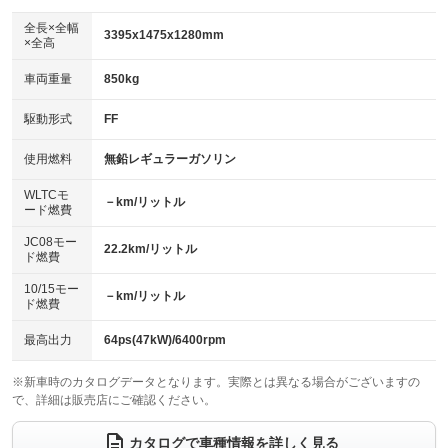
ダウンヒルアシストコントロール
：装備なし
アルミホイール：15インチ
全長×全幅
：装備あり
3395x1475x1280mm
×全高
パワーウィンドウ
盗難防止システム
：装備あり
：装備あり
革シート
ハーフレザーシート
：装備なし
：装備なし
車両重量
850kg
アイドリングストップ
ドライブレコーダー
：装備なし
：装備なし
キーレス
LEDヘッドランプ
：装備あり
：装備あり
USB入力端子
Bluetooth接続
駆動形式
FF
：装備あり
：装備あり
HID(キセノンライト)
ポータブルナビ
：装備なし
：装備なし
100V電源
クリーンディーゼル
使用燃料
無鉛レギュラーガソリン
：装備なし
：装備なし
バックカメラ
ETC
：装備あり
：装備あり
センターデフロック
：装備なし
WLTCモ
エアロ
スマートキー
－km/リットル
：装備なし
：装備あり
ード燃費
レンタカーアップ
展示・試乗車
：装備なし
：装備なし
ローダウン
ランフラットタイヤ
：装備なし
：装備なし
JC08モー
22.2km/リットル
ド燃費
電動格納ミラー
：装備なし
パワーシート
3列シート
：装備なし
：装備なし
10/15モー
装備略号／用語解説
－km/リットル
ド燃費
ベンチシート
フルフラットシート
：装備なし
：装備なし
チップアップシート
オットマン
最高出力
64ps(47kW)/6400rpm
：装備なし
：装備なし
電動格納サードシート
シートヒーター
：装備なし
：装備あり
※新車時のカタログデータとなります。実際とは異なる場合がございますの
で、詳細は販売店にご確認ください。
ウォークスルー
後席モニター
：装備なし
：装備なし
カタログで車種情報を詳しく見る
電動リアゲート
フロントカメラ