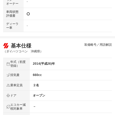
-
オーナー
車両状態
評価書
ディーラ
-
ー車
基本仕様
装備略号／用語解説
（ダイハツコペン 沖縄県）
年式（初度
2014(平成26)年
登録）
排気量
660cc
乗車定員
２名
ドア
オープン
エコカー減
－
税対象車