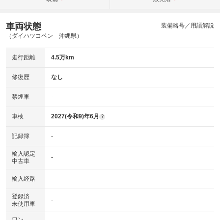
車両状態
装備略号／用語解説
（ダイハツコペン 沖縄県）
走行距離
4.5万km
修復歴
なし
禁煙車
-
車検
2027(令和9)年6月
?
記録簿
-
輸入認定
-
中古車
輸入経路
-
登録済
-
未使用車
ワン