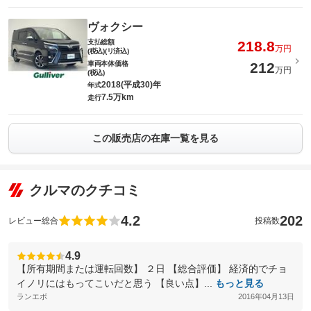
ヴォクシー
支払総額
218.8
万円
(税込)(リ済込)
車両本体価格
212
万円
(税込)
2018(平成30)年
年式
7.5万km
走行
この販売店の在庫一覧を見る
クルマのクチコミ
4.2
202
レビュー総合
投稿数
4.9
【所有期間または運転回数】 ２日 【総合評価】 経済的でチョ
イノリにはもってこいだと思う 【良い点】...
もっと見る
ランエボ
2016年04月13日