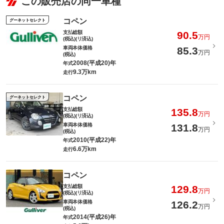
この販売店の同一車種
コペン
グーネットセレクト
支払総額
90.5
万円
(税込)(リ済込)
車両本体価格
85.3
万円
(税込)
2008(平成20)年
年式
9.3万km
走行
コペン
グーネットセレクト
支払総額
135.8
万円
(税込)(リ済込)
車両本体価格
131.8
万円
(税込)
2010(平成22)年
年式
6.6万km
走行
コペン
支払総額
129.8
万円
(税込)(リ済込)
車両本体価格
126.2
万円
(税込)
2014(平成26)年
年式