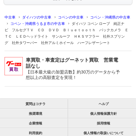
中古車
ダイハツの中古車
コペンの中古車
コペン・沖縄県の中古車
コペン・沖縄県うるま市の中古車
ダイハツ コペン ローブ 純正ナ
ビ フルセグＴＶ ＣＤ ＤＶＤ Ｂｌｕｅｔｏｏｔｈ バックカメラ Ｅ
ＴＣ ＬＥＤヘッドライト サンルーフ ＨＫＳマフラー 社外スプリン
グ 社外タワーバー 社外アルミホイール ハーフレザーシート
車買取・車査定はグーネット買取 営業電
話なし
【日本最大級の加盟店数】約30万のデータから予
想以上の高額査定を実現！
質問はコチラ
ヘルプ
推奨環境
個人情報保護方針
企業情報
採用情報
利用規約
個人情報の取扱いについて