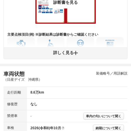
※グー鑑定は保証サービスではございません。購入時は必ず現車をご確認
診断書を見る
下さい。
※実際にお渡しするコンディションチェックシートにつきましては、形式
および表示項目が異なる場合がございます。
※グー鑑定の評価はあくまでも記載している鑑定日の鑑定結果となりま
す。車両情報等の詳細は各販売店へお問い合わせ下さい。
主要点検項目(例) ※診断結果は診断書からご確認ください
エンジン
トランス
パワー
HV/PHV/EV
詳しく見る
ミッション
ステアリング
車両状態
ABS
エアーバッグ
先進安全装備
その他
装備略号／用語解説
（日産デイズ 沖縄県）
※異常がある場合は主要点検項目が赤色になり、異常と表記されます。
※車に装備されていない項目は「-」と表記されます
走行距離
8.6万km
※グー故障診断は保証サービスではございません。購入時は必ず現車をご
確認下さい。
※実際にお渡しする故障診断書につきましては、形式および表示項目が異
修復歴
なし
なる場合がございます。
※グー故障診断書はあくまでも実施時点での診断結果となります。将来に
禁煙車
-
車内の匂いについて聞く
わたり車両状態を担保するものではありませんので、車両情報等の詳細は
各販売店へお問い合わせ下さい。
車検
2026(令和8)年10月
納期について聞く
?