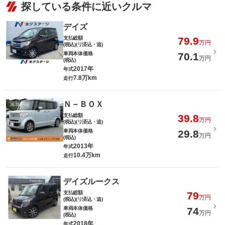
探している条件に近いクルマ
デイズ
支払総額
79.9
万円
(税込)(リ済込・追)
車両本体価格
70.1
万円
(税込)
2017年
年式
7.8万km
走行
Ｎ－ＢＯＸ
支払総額
39.8
万円
(税込)(リ済込・追)
車両本体価格
29.8
万円
(税込)
2013年
年式
10.4万km
走行
デイズルークス
支払総額
79
万円
(税込)(リ済込・追)
車両本体価格
74
万円
(税込)
2018年
年式