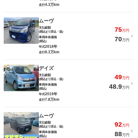
4.3万km
走行
ムーヴ
支払総額
75
万円
(税込)(リ済込・追)
車両本体価格
70
万円
(税込)
2018年
年式
8.3万km
走行
デイズ
支払総額
49
万円
(税込)(リ済込・追)
車両本体価格
48.9
万円
(税込)
2019年
年式
7.8万km
走行
ムーヴ
支払総額
92
万円
(税込)(リ済込・追)
車両本体価格
88
万円
(税込)