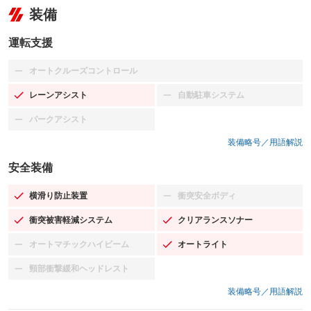
装備
運転支援
オートクルーズコントロール
：装備なし
レーンアシスト
自動駐車システム
：装備あり
：装備なし
パークアシスト
：装備なし
装備略号／用語解説
安全装備
横滑り防止装置
衝突安全ボディ
：装備あり
：装備なし
衝突被害軽減システム
クリアランスソナー
：装備あり
：装備あり
オートマチックハイビーム
オートライト
：装備なし
：装備あり
頸部衝撃緩和ヘッドレスト
：装備なし
装備略号／用語解説