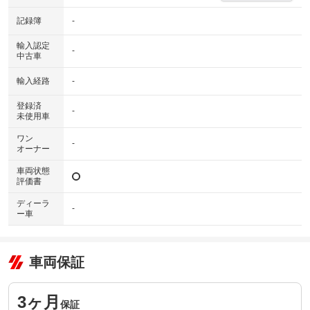
記録簿
-
輸入認定
-
中古車
輸入経路
-
登録済
-
未使用車
ワン
-
オーナー
車両状態
評価書
ディーラ
-
ー車
車両保証
3ヶ月
保証