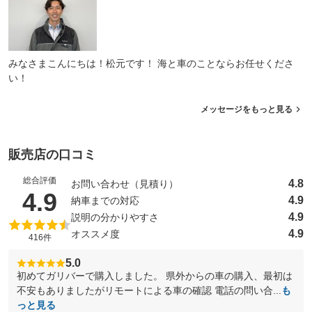
みなさまこんにちは！松元です！ 海と車のことならお任せくださ
い！
メッセージをもっと見る
販売店の口コミ
総合評価
4.8
お問い合わせ（見積り）
（5点満点中）
4.9
4.9
納車までの対応
4.9
説明の分かりやすさ
4.9
オススメ度
416件
5.0
初めてガリバーで購入しました。 県外からの車の購入、最初は
不安もありましたがリモートによる車の確認 電話の問い合...
も
っと見る