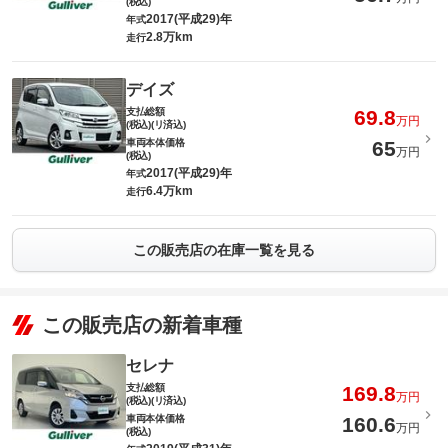
(税込)
2017(平成29)年
年式
2.8万km
走行
デイズ
支払総額
69.8
万円
(税込)(リ済込)
車両本体価格
65
万円
(税込)
2017(平成29)年
年式
6.4万km
走行
この販売店の在庫一覧を見る
この販売店の新着車種
セレナ
支払総額
169.8
万円
(税込)(リ済込)
車両本体価格
160.6
万円
(税込)