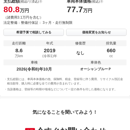
支払総額
車両本体価格
(税込/リ済込)
(税込)
80.8
77.7
万円
万円
（諸費用3.1万円を含む）
法定整備：
整備付
保証：
3ヶ月・走行無制限
希望予算で相談してみる
価格変更をお知らせ
走行距離
年式
修復歴
排気量
8.6
2019
660
なし
万km
(令和1)年
cc
車検
車体色
2026(令和8)年10月
オーシャンブルーＰ
支払総額には、車両本体価格の他、保険料、税金、登録等に伴う費用、リサイクル預託金
相当額等、購入時に必要な全ての費用が含まれています。
当該価格は、登録等の時期や地域などについて一定の条件を付した価格になります。
気になることを聞いてみよう！