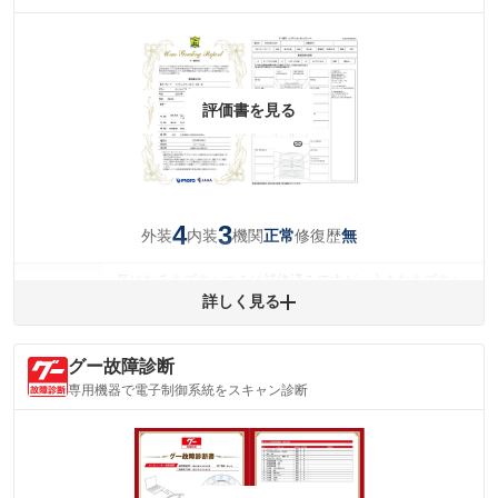
評価書を見る
4
3
外装
内装
機関
修復歴
正常
無
気になるキズやヘコミは補修済みですが、小さなキズやヘ
外装
コミが残っています。
詳しく見る
(車両外装)
キズ・へこみについて問い合わせる
内装
グー故障診断
気になる汚れ等があります。
(内装状態)
専用機器で電子制御系統をスキャン診断
主要機関に不具合はありません。
機関
詳細は鑑定書をご確認ください。
修復歴