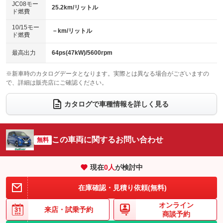
ローダウン
ランフラットタイヤ
：装備なし
：装備なし
JC08モー
25.2km/リットル
ド燃費
電動格納ミラー
：装備なし
パワーシート
3列シート
：装備なし
：装備なし
10/15モー
装備略号／用語解説
－km/リットル
ド燃費
ベンチシート
フルフラットシート
：装備あり
：装備なし
チップアップシート
オットマン
最高出力
64ps(47kW)/5600rpm
：装備なし
：装備なし
電動格納サードシート
シートヒーター
：装備なし
：装備なし
※新車時のカタログデータとなります。実際とは異なる場合がございますの
で、詳細は販売店にご確認ください。
ウォークスルー
後席モニター
：装備なし
：装備なし
カタログで車種情報を詳しく見る
電動リアゲート
フロントカメラ
：装備なし
：装備なし
シートエアコン
全周囲カメラ
：装備なし
：装備なし
この車両に関するお問い合わせ
サイドカメラ
無料
ルーフレール
：装備なし
：装備なし
エアサスペンション
ヘッドライトウォッシャー
：装備なし
：装備なし
現在
0
人
が検討中
装備略号／用語解説
在庫確認・見積り依頼(無料)
オンライン
来店・
試乗予約
商談予約