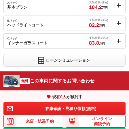
支払総額(税込)
Aパック
104.2
基本プラン
万円
内：オプシ
23.4
ョン価格
支払総額(税込)
Bパック
万円
82.2
(税込)
ヘッドライトコート
万円
車両本体価
77.7
万円
内：オプシ
格
1.4
ョン価格
支払総額(税込)
Cパック
万円
83.8
(税込)
インナーガラスコート
万円
車両本体価
77.7
万円
内：オプシ
格
3
ョン価格
万円
パック内容
ローンシミュレーション
(税込)
車両本体価
77.7
万円
ケアパック／ＧｌａｓｓＣｏａｔ／２年保証／アンダーコート／
格
除菌消臭クリーナー
パック内容
この車両に関するお問い合わせ
無料
ケアパック
Ｇｌａｓｓ Ｃｏａｔ
ヘッドライト専用ガラスコーティング『ヘッドライトコート』は
バフ仕上げ
ガラス被膜で黄ばみなどの表面劣化の予防や発止効果で汚れの付
あんしん＿２年保証
備考
現在
0
人
が検討中
パック内容
着を抑制する効果が期待できます。
アンダーコート
※最長保証に関しては、当社対象基準に則り、（３か月・６か
ヘッドライト専用ガラスコーティング『ヘッドライトコート』は
月・１年・２年・３年・５年・１０年）の保証期間となります。
内装未塗装樹脂の劣化をガラスコーティングで防止する『インナ
在庫確認・見積り依頼(無料)
ガラス被膜で黄ばみなどの表面劣化の予防や発止効果で汚れの付
備考
ーガラスコート』は内装パーツの劣化を防止してくれます。高年
着を抑制する効果が期待できます。
式のクルマへの施工をお勧めをしたい商品になります。
[保証付]：2年・走行無制限
オンライン
来店・
保証付：３ヶ月 保証費用が車両本体価格に含まれています。詳
試乗予約
内装未塗装樹脂の劣化をガラスコーティングで防止する『インナ
保証
商談予約
細に関しては販売店へお問合せいただくか、「ガリバー 保証」
保証
基本支払総額と同じ
ーガラスコート』は内装パーツの劣化を防止してくれます。高年
備考
と検索してご確認ください