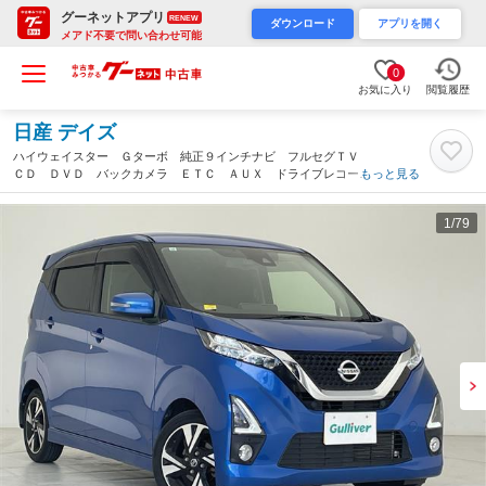
グーネットアプリ
RENEW
ダウンロード
アプリを開く
メアド不要で問い合わせ可能
0
お気に入り
閲覧履歴
日産 デイズ
ハイウェイスター Ｇターボ 純正９インチナビ フルセグＴＶ
ＣＤ ＤＶＤ バックカメラ ＥＴＣ ＡＵＸ ドライブレコーダ
もっと見る
ー ＬＥＤヘッドライト オートライト 衝突軽減ブレーキ プッ
シュスタート スマートキー コーナーセンサー（沖縄県）
1
/79