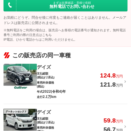
式のクルマへの施工をお勧めをしたい商品になります。
まずは在庫確認・見積り依頼
無料電話でお問い合わせ
計11項目
保証項目
-
１エンジン機構 ２動力伝達機構 ３ブレーキ機構 ４ステアリ
保証
基本支払総額と同じ
保証項目
ング機構 ５前後アクスル機構 ６電子制御機構 ７エアコン機
お気軽にどうぞ。問合せ後に何度もご連絡が届くことはありません。メールア
修理回数・
構 ８車外装備品 ９車内装備品 １０乗員保護機構 １１ハイ
-
上限金額
ドレスは販売店に公開されません。
ブリッド機構
保証項目
-
修理回数・
※無料電話をご利用の場合は、販売店へお客様の電話番号が通知されます。無料電話
免責金
-
-
上限金額
番号ご利用の際の注意点は
こちら
修理回数・
-
IP電話、ひかり電話からはご利用いただけません。
上限金額
保証修理受
無し
-
付先
●１年間までのプランには免責金はございません。●長期有料プラ
免責金
免責金
ンを選択された方は、２年目以降の修理１回に対して、１万円の
-
ロードサー
免責金を申し受けます。●詳しくはスタッフまでお問い合わせくだ
この販売店の同一車種
-
ビスの有無
さい。
保証修理受
-
付先
●当店までご連絡ください。ご遠方の方は当店で受付後、お近くの
保証修理受
デイズ
ガリバー店舗または修理工場のご案内をいたしますので、お気軽
このパックの見積もり依頼（無料）
付先
ロードサー
にお申し付けください。
-
支払総額
124.8
ビスの有無
万円
(税込)(リ済込)
ロードサー
無し
車両本体価格
121.8
ビスの有無
万円
(税込)
このパックの見積もり依頼（無料）
2022(令和4)年
年式
2.1万km
走行
このパックの見積もり依頼（無料）
デイズ
グーネットセレクト
支払総額
59.8
万円
(税込)(リ済込)
車両本体価格
56.7
万円