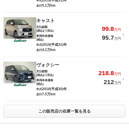
2019(平成31)年
年式
5.1万km
走行
キャスト
支払総額
99.8
万円
(税込)(リ済込)
車両本体価格
95.7
万円
(税込)
2019(平成31)年
年式
4.1万km
走行
ヴォクシー
支払総額
218.8
万円
(税込)(リ済込)
車両本体価格
212
万円
(税込)
2018(平成30)年
年式
7.5万km
走行
この販売店の在庫一覧を見る