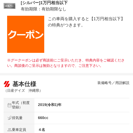
[シルバー]1万円相当以下
有効期限：有効期限なし
この車両を購入すると【1万円相当以下】
の特典がつきます。
※グークーポンは必ず商談前にご呈示いただき、特典内容をご確認くださ
い。商談後のご呈示は無効となりますので、ご注意下さい。
基本仕様
装備略号／用語解説
（日産デイズ 沖縄県）
年式（初度
2019(令和1)年
登録）
排気量
660cc
乗車定員
４名