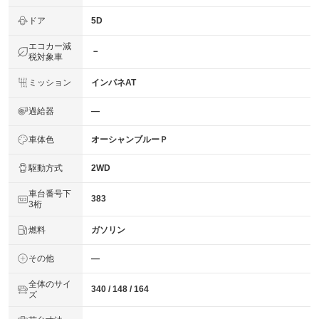
ドア
5D
エコカー減
－
税対象車
ミッション
インパネAT
過給器
―
車体色
オーシャンブルーＰ
駆動方式
2WD
車台番号下
383
3桁
燃料
ガソリン
その他
―
全体のサイ
340 / 148 / 164
ズ