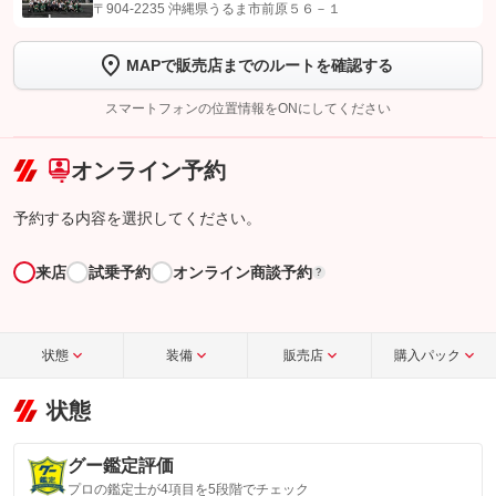
【STEP1】
認証画面でグーネットを友だち追加してから「許可する」ボタンを押
〒904-2235 沖縄県うるま市前原５６－１
します
MAPで販売店までのルートを確認する
【STEP2】
トーク画面で
ボタンをタップして問い合わせを
完了してください。
スマートフォンの位置情報をONにしてください
こちら
オンライン予約
予約する内容を選択してください。
来店
試乗予約
オンライン商談予約
?
状態
装備
販売店
購入パック
状態
グー鑑定評価
プロの鑑定士が4項目を5段階でチェック