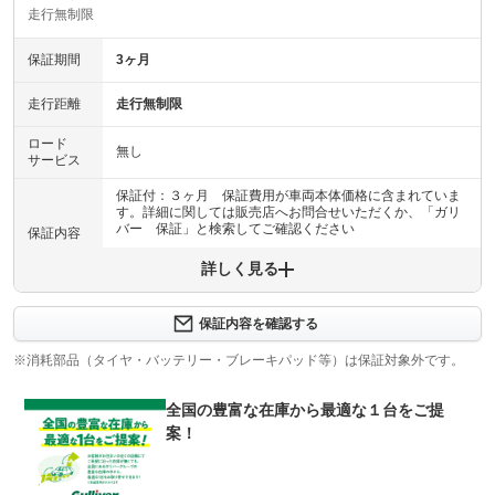
走行無制限
保証期間
3ヶ月
走行距離
走行無制限
ロード
無し
サービス
保証付：３ヶ月 保証費用が車両本体価格に含まれていま
す。詳細に関しては販売店へお問合せいただくか、「ガリ
バー 保証」と検索してご確認ください
保証内容
詳しく見る
保証内容について問い合わせる
計11項目
１エンジン機構 ２動力伝達機構 ３ブレーキ機構 ４ス
保証内容を確認する
保証項目
テアリング機構 ５前後アクスル機構 ６電子制御機構
７エアコン機構 ８車外装備品 ９車内装備品 １０乗員
※消耗部品（タイヤ・バッテリー・ブレーキパッド等）は保証対象外です。
保護機構 １１ハイブリッド機構
全国の豊富な在庫から最適な１台をご提
修理回数
無制限
案！
車両本体価格
●期間内の修理回数に制限はありませんが、累積上限金額
上限金額
は車両価格の５０％が上限です●対象部品の詳細は、別途