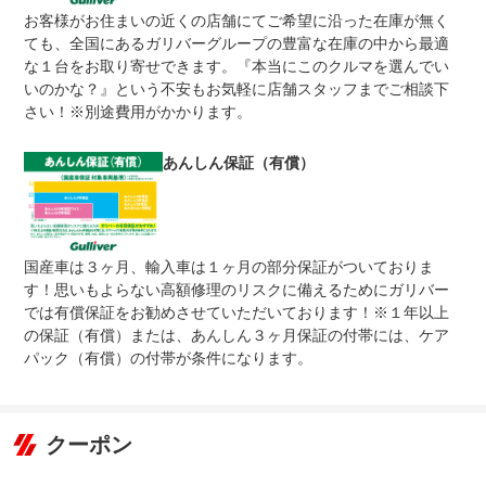
規約に定めるとおりとなります。
お客様がお住まいの近くの店舗にてご希望に沿った在庫が無く
ても、全国にあるガリバーグループの豊富な在庫の中から最適
有り
●１年間までのプランには免責金はございません。●長期有
な１台をお取り寄せできます。『本当にこのクルマを選んでい
免責金
料プランを選択された方は、２年目以降の修理１回に対し
いのかな？』という不安もお気軽に店舗スタッフまでご相談下
て、１万円の免責金を申し受けます。●詳しくはスタッフ
までお問い合わせください。
さい！※別途費用がかかります。
●当店までご連絡ください。ご遠方の方は当店で受付後、
保証修理
お近くのガリバー店舗または修理工場のご案内をいたしま
あんしん保証（有償）
受付先
すので、お気軽にお申し付けください。
整備付 法定12ヶ月または法定24ヶ月点検整備付
法定整備
※車検なし・車検整備付の場合は法定24ヶ月点検整備付
※商用車は6ヶ月または12ヶ月点検整備付
国産車は３ヶ月、輸入車は１ヶ月の部分保証がついておりま
１．契約後～納車までに法定点検を実施致します。 ２．
法定整備
す！思いもよらない高額修理のリスクに備えるためにガリバー
支払総額に整備代金を含んでおります。 ３．点検記録簿
について
が発行されます。
では有償保証をお勧めさせていただいております！※１年以上
の保証（有償）または、あんしん３ヶ月保証の付帯には、ケア
パック（有償）の付帯が条件になります。
クーポン