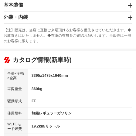
基本装備
エアバッグ：運転席/助手席/サイド
外装・内装
：装備あり
スライドドア
カーナビ：SDナビ
：装備なし
：装備あり
【注】販売は、当店に直接ご来場頂けるお客様を優先させていただきます。◆
お取置きはいたしません。◆在庫の有無をご確認お願いします。※販売は一般
サンルーフ
ABS
TV：フルセグ
：装備なし
：装備あり
：装備あり
のお客様に限ります。
エアコン
Wエアコン
オーディオ：CDまたはCDチェンジャー／ミュージックプレイヤー接続
：装備あり
：装備なし
：装備あり
可／ミュージックサーバー
リフトアップ
パワーステアリング
カタログ情報(新車時)
：装備なし
：装備あり
ビジュアル：-／DVD再生
：装備あり
ダウンヒルアシストコントロール
：装備なし
アルミホイール：15インチ
全長×全幅
：装備あり
3395x1475x1640mm
×全高
パワーウィンドウ
盗難防止システム
：装備あり
：装備あり
革シート
ハーフレザーシート
：装備なし
：装備なし
車両重量
860kg
アイドリングストップ
ドライブレコーダー
：装備あり
：装備あり
キーレス
LEDヘッドランプ
：装備あり
：装備あり
USB入力端子
Bluetooth接続
駆動形式
FF
：装備あり
：装備あり
HID(キセノンライト)
ポータブルナビ
：装備なし
：装備なし
100V電源
クリーンディーゼル
使用燃料
無鉛レギュラーガソリン
：装備なし
：装備なし
バックカメラ
ETC
：装備あり
：装備あり
センターデフロック
：装備なし
WLTCモ
エアロ
スマートキー
19.2km/リットル
：装備なし
：装備あり
ード燃費
レンタカーアップ
展示・試乗車
：装備なし
：装備なし