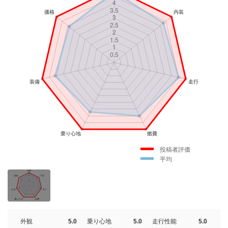
投稿者評価
平均
外観
5.0
乗り心地
5.0
走行性能
5.0