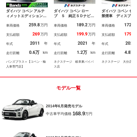
ダイハツ コペン アルテ
ダイハツ コペン ロー
ダイハツ コペン セ
ィメットエディション
ブ Ｓ 純正ＳＤナビ
禁煙車 ディスプレ
Ｓ 純正１５インチＢＢ
ドラレコ スマートキ
ーディオ ドラレコ
259.8
189.2
172.2
万円
万円
Ｓ／純正ＭＯＭＯステ／
車両価格
ー ＬＥＤヘッド ＥＴ
車両価格
ＴＣ バックカメラ
車両価格
黒革シート／ビルシュタ
Ｃ 純正１６インチアル
マートキー ＬＥＤ
269
199.9
179.9
万円
万円
支払総額
支払総額
支払総額
イン／フロントスポイラ
ミ オートライト オー
ドライト 純正１６
ー／リアウイングスポイ
トエアコン Ｂｌｕｅｔ
チアルミホイール 
2011
2021
2022
年
年
年式
年式
年式
ラ／フロントメッシュグ
ｏｏｔｈ ＣＤ ＤＶＤ
トライト オートエ
リル／フューエルリッド
再生 フルセグ
ン Ｂｌｕｅｔｏｏ
0.6万
1.2万
4.8万
km
km
走行距離
走行距離
走行距離
ガーニッシュ／ＥＴＣ／
ｈ アイドリングス
カロナビ／ＢＴ／シート
プ
バンズプラス＋【コペン・輸
ネクステージ 岐阜東バイパ
ネクステージ 大分店
ヒータ
入車専門店】
ス店
モデル一覧
2014年6月発売モデル
168.9
中古車平均価格
万円