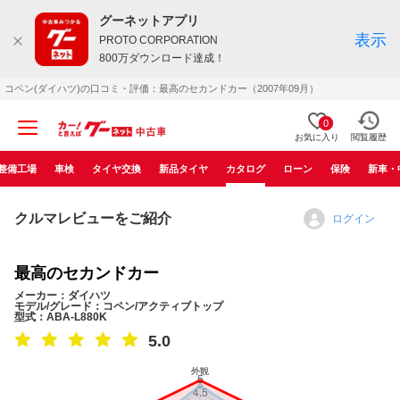
グーネットアプリ
表示
PROTO CORPORATION
800万ダウンロード達成！
コペン(ダイハツ)の口コミ・評価：最高のセカンドカー（2007年09月）
0
お気に入り
閲覧履歴
整備工場
車検
タイヤ交換
新品タイヤ
カタログ
ローン
保険
新車・
クルマレビューをご紹介
ログイン
最高のセカンドカー
メーカー：ダイハツ
モデル/グレード：コペン/アクティブトップ
型式：ABA-L880K
5.0