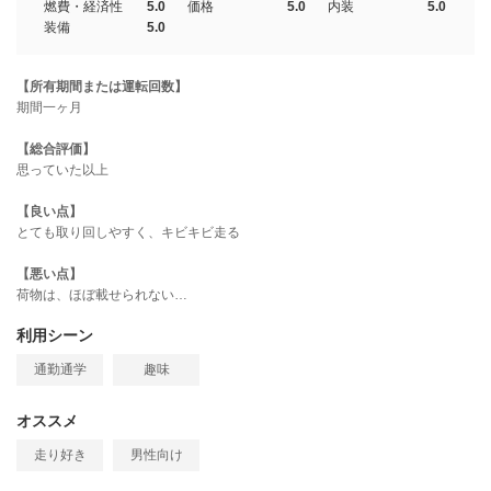
燃費・経済性
5.0
価格
5.0
内装
5.0
装備
5.0
【所有期間または運転回数】
期間一ヶ月
【総合評価】
思っていた以上
【良い点】
とても取り回しやすく、キビキビ走る
【悪い点】
荷物は、ほぼ載せられない…
利用シーン
通勤通学
趣味
オススメ
走り好き
男性向け