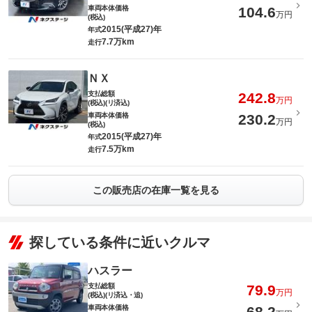
車両本体価格
104.6
万円
(税込)
2015(平成27)年
年式
7.7万km
走行
ＮＸ
支払総額
242.8
万円
(税込)(リ済込)
車両本体価格
230.2
万円
(税込)
2015(平成27)年
年式
7.5万km
走行
この販売店の在庫一覧を見る
探している条件に近いクルマ
ハスラー
支払総額
79.9
万円
(税込)(リ済込・追)
車両本体価格
68.2