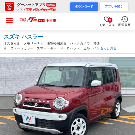
グーネットアプリ
RENEW
ダウンロード
アプリを開く
メアド不要で問い合わせ可能
0
お気に入り
閲覧履歴
スズキ ハスラー
Ｊスタイル メモリーナビ 衝突軽減装置 バックカメラ 禁煙
車 ２トーンカラー スマートキー ＨＩＤヘッド ビルトインＥ
もっと見る
ＴＣ オートライト オートエアコン ＣＤ ＤＶＤ再生 地デ
ジ ＬＥＤフォグ（徳島県）