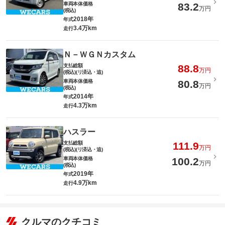
車両本体価格
83.2
万円
(税込)
2018年
年式
3.4万km
走行
Ｎ－ＷＧＮカスタム
支払総額
88.8
万円
(税込)(リ済込・追)
車両本体価格
80.8
万円
(税込)
2014年
年式
4.3万km
走行
ハスラー
支払総額
111.9
万円
(税込)(リ済込・追)
車両本体価格
100.2
万円
(税込)
2019年
年式
4.9万km
走行
クルマのクチコミ