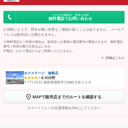
まずは在庫確認・見積り依頼
無料電話でお問い合わせ
お気軽にどうぞ。問合せ後に何度もご連絡が届くことはありません。 メールア
ドレスは販売店に公開されません。
※無料電話をご利用の場合は、販売店へお客様の電話番号が通知されます。無料電話
番号ご利用の際の注意点は
こちら
IP電話、ひかり電話からはご利用いただけません。
詳細はこちら
ネクステージ 徳島店
4.4
10件
【STEP1】
認証画面でグーネットを友だち追加してから「許可する」ボタンを押
〒771-0131 徳島県徳島市川内町大松１０６
します
MAPで販売店までのルートを確認する
【STEP2】
トーク画面で
ボタンをタップして問い合わせを
完了してください。
スマートフォンの位置情報をONにしてください
こちら