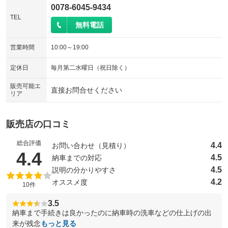
0078-6045-9434
TEL
無料電話
営業時間
10:00～19:00
定休日
毎月第二水曜日（祝日除く）
販売可能エ
直接お問合せください
リア
販売店の口コミ
総合評価
4.4
お問い合わせ（見積り）
（5点満点中）
4.4
4.5
納車までの対応
4.5
説明の分かりやすさ
4.2
オススメ度
10件
3.5
納車まで手続きは良かったのに納車時の洗車などの仕上げの出
来が残念
もっと見る