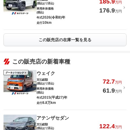
185.9
万円
(税込)(リ済込)
車両本体価格
176.9
万円
(税込)
2026(令和8)年
年式
10km
走行
この販売店の在庫一覧を見る
この販売店の新着車種
ウェイク
グーネットセレクト
支払総額
72.7
万円
(税込)(リ済込)
車両本体価格
61.9
万円
(税込)
2015(平成27)年
年式
8.8万km
走行
アテンザセダン
支払総額
122.4
万円
(税込)(リ済込)