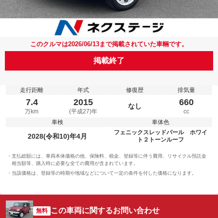
このクルマは2026/06/13まで掲載されていた車輛です。
掲載終了
走行距離
年式
修復歴
排気量
7.4
2015
660
なし
万km
(平成27)年
cc
車検
車体色
フェニックスレッドパール ホワイ
2028(令和10)年4月
ト２トーンルーフ
支払総額には、車両本体価格の他、保険料、税金、登録等に伴う費用、リサイクル預託金
相当額等、購入時に必要な全ての費用が含まれています。
当該価格は、登録等の時期や地域などについて一定の条件を付した価格になります。
この車両に関するお問い合わせ
無料