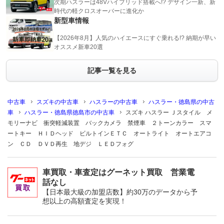
次期ハスラーは48Vハイブリッド搭載へ!? デザイン一新、新
時代の軽クロスオーバーに進化か
新型車情報
【2026年8月】人気のハイエースにすぐ乗れる!? 納期が早い
オススメ新車20選
記事一覧を見る
中古車
スズキの中古車
ハスラーの中古車
ハスラー・徳島県の中古
車
ハスラー・徳島県徳島市の中古車
スズキ ハスラー Ｊスタイル メ
モリーナビ 衝突軽減装置 バックカメラ 禁煙車 ２トーンカラー スマ
ートキー ＨＩＤヘッド ビルトインＥＴＣ オートライト オートエアコ
ン ＣＤ ＤＶＤ再生 地デジ ＬＥＤフォグ
車買取・車査定はグーネット買取 営業電
話なし
【日本最大級の加盟店数】約30万のデータから予
想以上の高額査定を実現！