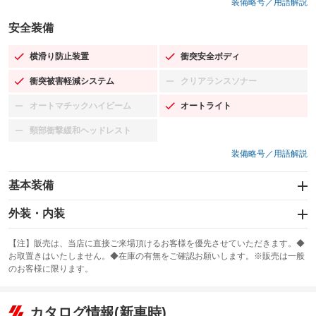
装備略号／用語解説
安全装備
横滑り防止装置
衝突安全ボディ
：装備あり
：装備あり
衝突被害軽減システム
クリアランスソナー
：装備あり
：装備なし
オートマチックハイビーム
オートライト
：装備なし
：装備あり
頸部衝撃緩和ヘッドレスト
：装備なし
装備略号／用語解説
基本装備
エアバッグ：運転席/助手席
外装・内装
：装備あり
スライドドア
カーナビ：メモリーナビ他
：装備なし
：装備あり
【注】販売は、当店に直接ご来場頂けるお客様を優先させていただきます。◆
お取置きはいたしません。◆在庫の有無をご確認お願いします。※販売は一般
サンルーフ
ABS
TV：ワンセグ
：装備なし
：装備あり
：装備あり
のお客様に限ります。
エアコン
Wエアコン
オーディオ：CDまたはCDチェンジャー／ミュージックプレイヤー接続
：装備あり
：装備なし
：装備あり
可／ミュージックサーバー
リフトアップ
パワーステアリング
カタログ情報(新車時)
：装備なし
：装備あり