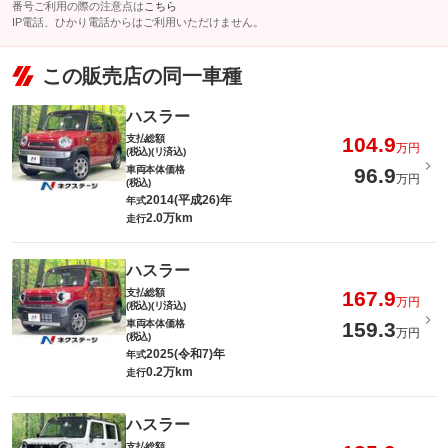
番号ご利用の際の注意点は
こちら
IP電話、ひかり電話からはご利用いただけません。
この販売店の同一車種
ハスラー
支払総額
104.9
万円
(税込)(リ済込)
車両本体価格
96.9
万円
(税込)
2014(平成26)年
年式
2.0万km
走行
ハスラー
支払総額
167.9
万円
(税込)(リ済込)
車両本体価格
159.3
万円
(税込)
2025(令和7)年
年式
0.2万km
走行
ハスラー
支払総額