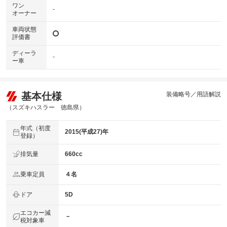
ワン
-
オーナー
車両状態
評価書
ディーラ
-
ー車
基本仕様
装備略号／用語解説
（スズキハスラー 徳島県）
年式（初度
2015(平成27)年
登録）
排気量
660cc
乗車定員
４名
ドア
5D
エコカー減
－
税対象車