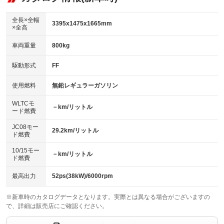
ビジュアル：-／DVD再生
：装備あり
ダウンヒルアシストコントロール
：装備なし
アルミホイール
全長×全幅
：装備なし
3395x1475x1665mm
×全高
パワーウィンドウ
盗難防止システム
：装備あり
：装備あり
革シート
ハーフレザーシート
：装備なし
：装備なし
車両重量
800kg
アイドリングストップ
ドライブレコーダー
：装備あり
：装備なし
キーレス
LEDヘッドランプ
：装備あり
：装備なし
USB入力端子
Bluetooth接続
駆動形式
FF
：装備あり
：装備なし
HID(キセノンライト)
ポータブルナビ
：装備あり
：装備なし
100V電源
クリーンディーゼル
使用燃料
無鉛レギュラーガソリン
：装備なし
：装備なし
バックカメラ
ETC
：装備あり
：装備あり
センターデフロック
：装備なし
WLTCモ
エアロ
スマートキー
－km/リットル
：装備なし
：装備あり
ード燃費
レンタカーアップ
展示・試乗車
：装備なし
：装備なし
ローダウン
ランフラットタイヤ
：装備なし
：装備なし
JC08モー
29.2km/リットル
ド燃費
電動格納ミラー
：装備あり
パワーシート
3列シート
：装備なし
：装備なし
10/15モー
装備略号／用語解説
－km/リットル
ド燃費
ベンチシート
フルフラットシート
：装備あり
：装備あり
チップアップシート
オットマン
最高出力
52ps(38kW)/6000rpm
：装備なし
：装備なし
電動格納サードシート
シートヒーター
：装備なし
：装備あり
※新車時のカタログデータとなります。実際とは異なる場合がございますの
で、詳細は販売店にご確認ください。
ウォークスルー
後席モニター
：装備なし
：装備なし