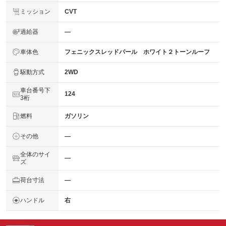
ミッション
CVT
過給器
―
車体色
フェニックスレッドパール ホワイト２トーンルーフ
駆動方式
2WD
車台番号下
124
3桁
燃料
ガソリン
その他
―
全体のサイ
―
ズ
荷台寸法
―
ハンドル
右