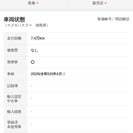
装備
販売店
車両状態
装備略号／用語解説
（スズキハスラー 徳島県）
走行距離
7.4万km
修復歴
なし
禁煙車
車検
2028(令和10)年4月
?
記録簿
-
輸入認定
-
中古車
輸入経路
-
登録済
-
未使用車