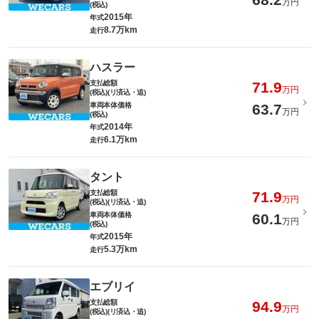
万円
(税込)
2015年
年式
8.7万km
走行
ハスラー
支払総額
71.9
万円
(税込)(リ済込・追)
車両本体価格
63.7
万円
(税込)
2014年
年式
6.1万km
走行
タント
支払総額
71.9
万円
(税込)(リ済込・追)
車両本体価格
60.1
万円
(税込)
2015年
年式
5.3万km
走行
エブリイ
支払総額
94.9
万円
(税込)(リ済込・追)