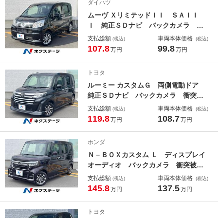
ダイハツ
ムーヴ ＸリミテッドＩＩ ＳＡＩＩ
Ｉ 純正ＳＤナビ バックカメラ 禁
煙車 シートヒーター コーナーセン
支払総額
車両本体価格
(税込)
(税込)
サー ＬＥＤヘッド 純正１４インチ
107.8
99.8
万円
万円
アルミ オートハイビーム オートラ
イト オートエアコン Ｂｌｕｅｔｏ
トヨタ
ｏｔｈ ＣＤ ＤＶＤ再生
ルーミー カスタムＧ 両側電動ドア
純正ＳＤナビ バックカメラ 衝突被
害軽減システム レーダークルーズ
支払総額
車両本体価格
(税込)
(税込)
禁煙車 コーナーセンサー ＬＥＤヘ
119.8
108.7
万円
万円
ッド ビルトインＥＴＣ 純正１４イ
ンチアルミ オートライト オートエ
ホンダ
アコン
Ｎ－ＢＯＸカスタム Ｌ ディスプレイ
オーディオ バックカメラ 衝突被害
軽減システム レーダークルーズ 禁
支払総額
車両本体価格
(税込)
(税込)
煙車 コーナーセンサー ＬＥＤ 純
145.8
137.5
万円
万円
正１４インチアルミ オートライト
オートエアコン Ｂｌｕｅｔｏｏｔ
トヨタ
ｈ ＣＤ 地デジ