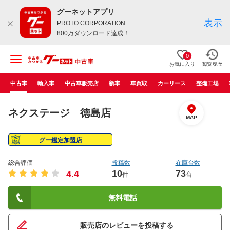
グーネットアプリ
表示
PROTO CORPORATION
800万ダウンロード達成！
0
お気に入り
閲覧履歴
中古車
輸入車
中古車販売店
新車
車買取
カーリース
整備工場
ネクステージ 徳島店
MAP
グー鑑定加盟店
総合評価
投稿数
在庫台数
10
73
4.4
件
台
無料電話
販売店のレビューを投稿する