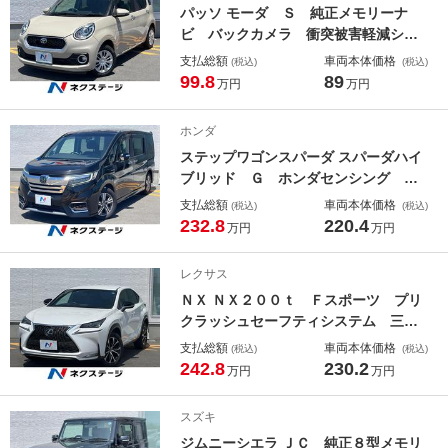
パッソ モーダ Ｓ 純正メモリーナ
ビ バックカメラ 衝突被害軽減シス
テム 禁煙車 ドラレコ コーナーセ
支払総額
車両本体価格
(税込)
(税込)
ンサー ＬＥＤヘッド オートライ
99.8
89
万円
万円
ト オートエアコン Ｂｌｕｅｔｏｏ
ｔｈ ＣＤ 地デジ ＬＥＤフォグ
ホンダ
ステップワゴンスパーダ スパーダハイ
ブリッド Ｇ ホンダセンシング 純
正ＳＤナビ バックカメラ レーダー
支払総額
車両本体価格
(税込)
(税込)
クルーズ 禁煙車 ドラレコ ＬＥＤ
232.8
220.4
万円
万円
ヘッド ビルトインＥＴＣ 純正１６
インチアルミ オートライト オート
レクサス
エアコン Ｂｌｕｅｔｏｏｔｈ Ｃ
ＮＸ ＮＸ２００ｔ Ｆスポーツ プリ
Ｄ ＤＶＤ再生 ＬＥＤフォグ
クラッシュセーフティシステム 三眼
ＬＥＤヘッドライト 電動リアゲー
支払総額
車両本体価格
(税込)
(税込)
ト 純正オプション１８インチアル
242.8
230.2
万円
万円
ミ レーダークルーズ ヘッドアップ
ディスプレイバックカメラ 禁煙車
スズキ
レザーシート スマートキー
ジムニーシエラ ＪＣ 純正８型メモリ