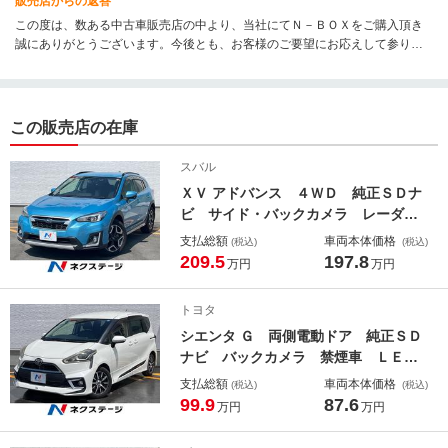
販売店からの返答
この度は、数ある中古車販売店の中より、当社にてＮ－ＢＯＸをご購入頂き
誠にありがとうございます。今後とも、お客様のご要望にお応えして参りた
いと存じます。今後ともよろしくお願いします。
この販売店の在庫
スバル
ＸＶ アドバンス ４ＷＤ 純正ＳＤナ
ビ サイド・バックカメラ レーダー
クルーズ 禁煙車 レザーシート ド
支払総額
車両本体価格
(税込)
(税込)
ラレコ コーナーセンサー ＬＥＤヘ
209.5
197.8
万円
万円
ッド ＥＴＣ 純正１８インチアル
ミ 車線逸脱警報 オートライト オ
トヨタ
ートエアコン
シエンタ Ｇ 両側電動ドア 純正ＳＤ
ナビ バックカメラ 禁煙車 ＬＥＤ
ヘッド ビルトインＥＴＣ オートラ
支払総額
車両本体価格
(税込)
(税込)
イト オートエアコン ＣＤ フルセ
99.9
87.6
万円
万円
グ