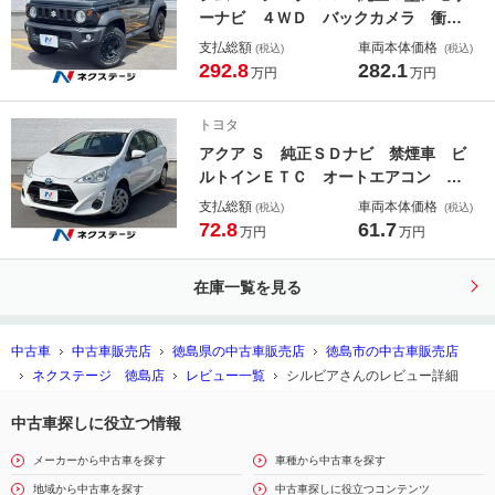
ーナビ ４ＷＤ バックカメラ 衝突
被害軽減システム 禁煙車 ドラレ
支払総額
車両本体価格
(税込)
(税込)
コ ＬＥＤヘッド ビルトインＥＴ
292.8
282.1
万円
万円
Ｃ クルコン オートライト オート
エアコン Ｂｌｕｅｔｏｏｔｈ ＣＤ
トヨタ
アクア Ｓ 純正ＳＤナビ 禁煙車 ビ
ルトインＥＴＣ オートエアコン Ｂ
ｌｕｅｔｏｏｔｈ ＣＤ ＤＶＤ再
支払総額
車両本体価格
(税込)
(税込)
生 フルセグ
72.8
61.7
万円
万円
在庫一覧を見る
中古車
中古車販売店
徳島県の中古車販売店
徳島市の中古車販売店
ネクステージ 徳島店
レビュー一覧
シルビアさんのレビュー詳細
中古車探しに役立つ情報
メーカーから中古車を探す
車種から中古車を探す
地域から中古車を探す
中古車探しに役立つコンテンツ