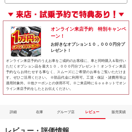
オンライン来店予約 特別キャンペ
ーン！
お好きなオプション１０，０００円分プ
レゼント！
オンライン来店予約のうえお車をご成約のお客様に、車と同時購入＆取付い
ただくオプション品を最大１０，０００円分プレゼント！ オンライン来店
予約ならお待たせする事なく、スムーズにご希望のお車をご覧いただけま
ネット予約でキャンペーンに応募しよ
す。ぜひご活用ください。 ※部品代金に利用可。工賃・保証・諸費用等は
適用対象外。※他クーポンとの併用不可。※ご来店時にＧｏｏネットでオン
ライン来店予約をしたとお伝えください。
詳細
在庫
グループ店
レビュー
販売実績
レビュー・評価情報