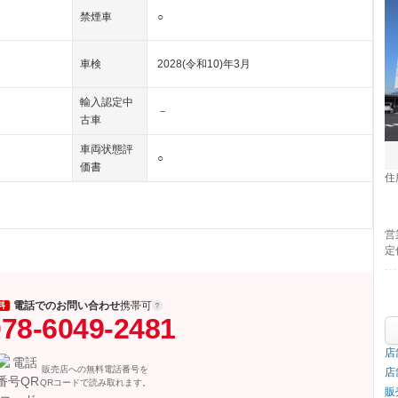
禁煙車
○
車検
2028(令和10)年3月
輸入認定中
－
古車
車両状態評
○
価書
住
営
定
電話でのお問い合わせ
携帯可
料
78-6049-2481
店
販売店への無料電話番号を
店
QRコードで読み取れます。
販