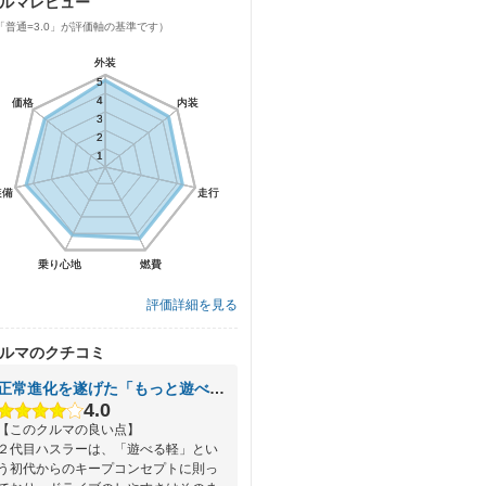
ルマレビュー
「普通=3.0」が評価軸の基準です）
外装
外装
5
5
4
4
価格
価格
内装
内装
3
3
2
2
1
1
装備
装備
走行
走行
乗り心地
乗り心地
燃費
燃費
評価詳細を見る
ルマのクチコミ
正常進化を遂げた「もっと遊べる軽」
4.0
【このクルマの良い点】
２代目ハスラーは、「遊べる軽」とい
う初代からのキープコンセプトに則っ