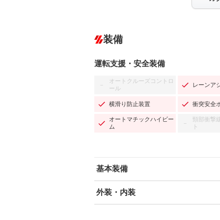
装備
運転支援・安全装備
オートクルーズコントロ
レーンア
－
ール
横滑り防止装置
衝突安全
オートマチックハイビー
頸部衝撃
－
ム
ト
基本装備
外装・内装
エアバッグ：運転席/助手席/サイド
ABS
エアコン
カーナビ：SDナビ