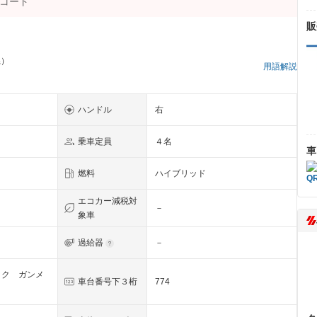
販
県）
用語解説
ハンドル
右
乗車定員
４名
車
燃料
ハイブリッド
エコカー減税対
－
象車
過給器
－
ック ガンメ
車台番号下３桁
774