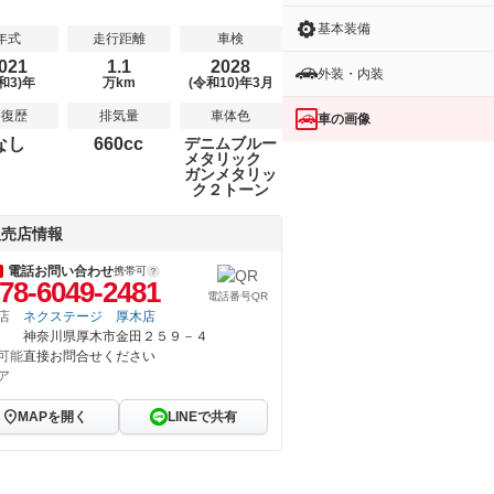
基本装備
年式
走行距離
車検
021
1.1
2028
外装・内装
和3)年
万km
(令和10)年3月
修復歴
排気量
車体色
車の画像
なし
660cc
デニムブルー
メタリック
ガンメタリッ
ク２トーン
販売店情報
電話お問い合わせ
携帯可
78-6049-2481
電話番号QR
店
ネクステージ 厚木店
神奈川県厚木市金田２５９－４
可能
直接お問合せください
ア
MAPを開く
LINEで共有