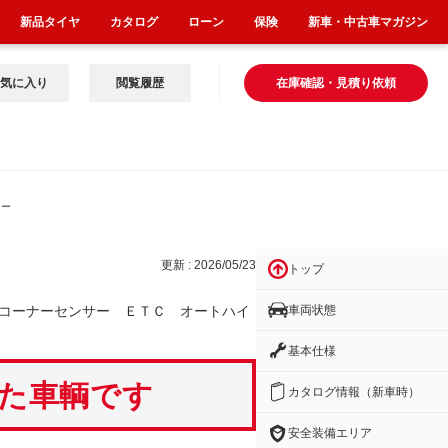
新品タイヤ
カタログ
ローン
保険
新車・中古車マガジン
気に入り
閲覧履歴
在庫確認・見積り依頼
オー
更新 : 2026/05/23
トップ
車両状態
コーナーセンサー ＥＴＣ オートハイ
基本仕様
いた車輌です
カタログ情報（新車時）
安全装備エリア