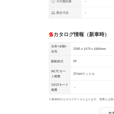
その他仕様
－
荷台寸法
－
カタログ情報（新車時）
全長×全幅×
3395 x 1475 x 1680mm
全高
駆動形式
FF
WLTCモー
25 km/リットル
ド燃費
10/15モード
－
燃費
※新車時のカタログデータとなります。実際とは異
カ