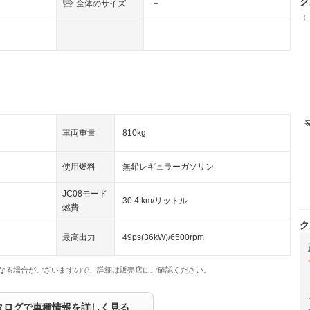
ク
全体のサイズ
－
（
車両重量
810kg
使用燃料
無鉛レギュラーガソリン
JC08モード
30.4 km/リットル
燃費
ク
最高出力
49ps(36kW)/6500rpm
なる場合がございますので、詳細は販売店にご確認ください。
タログで車種情報を詳しく見る