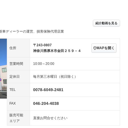
パワーステアリング
パワーウィンドウ
ビジュアル：-／DVD再
アルミホイール
－
生
ングストップ
ドライブレコーダー
USB入力端子
－
ハーフレザーシート
キーレス
－
紹介動画を見る
クリーンディーゼル
センターデフロック
－
－
新車ディーラーの運営、損害保険代理店業
セノンライト)
ポータブルナビ
バックカメラ
－
乗車
電動格納ミラー
スマートキー
ローダウン
－
〒243-0807
MAPを開く
住所
装備略号／用語解説
神奈川県厚木市金田２５９－４
ート
3列シート
ベンチシート
－
－
営業時間
10:00～20:00
ップシート
オットマン
電動格納サードシート
－
－
スルー
後席モニター
電動リアゲート
－
－
定休日
毎月第三水曜日（祝日除く）
アコン
全周囲カメラ
サイドカメラ
－
－
0078-6049-2481
TEL
ペンション
046-204-4038
FAX
装備略号／用語解説
販売可能
直接お問合せください
エリア