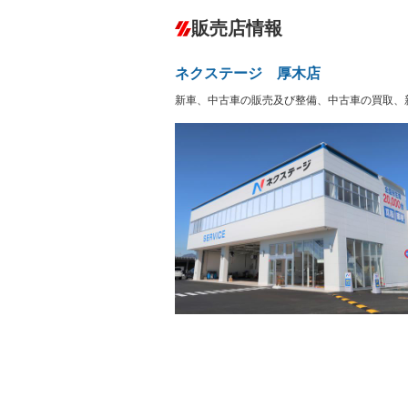
ダウンヒルアシストコントロール
－
販売店情報
オーディオ：CDまたはCDチェンジャー
盗難防止システム
アイドリ
ヘッドライトウォッシャ
革シート
－
－
ネクステージ 厚木店
ー
Bluetooth接続
100V電源
－
新車、中古車の販売及び整備、中古車の買取、
LEDヘッドランプ
HID(キ
－
－
レンタカーアップ
展示・試
－
－
ETC
エアロ
－
ランフラットタイヤ
パワーシ
－
－
フルフラットシート
チップア
－
－
シートヒーター
ウォーク
－
フロントカメラ
シートエ
－
－
ルーフレール
エアサス
－
－