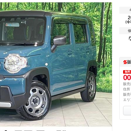
2
(令
無料
00
販売
住所
販売
エリ