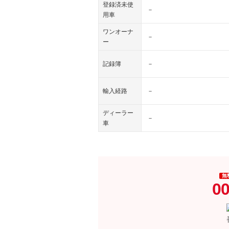
登録済未使
－
用車
ワンオーナ
－
ー
記録簿
－
輸入経路
－
ディーラー
－
車
無
00