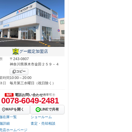
グー鑑定加盟店
所
〒243-0807
神奈川県厚木市金田２５９－４
コピー
業時間
10:00～20:00
休日
毎月第三水曜日（祝日除く）
電話お問い合わせ
無料
携帯可
0078-6049-2481
MAPを開く
LINEで共有
舗在庫一覧
ショールーム
舗詳細
査定・売却相談
売店ホームページ