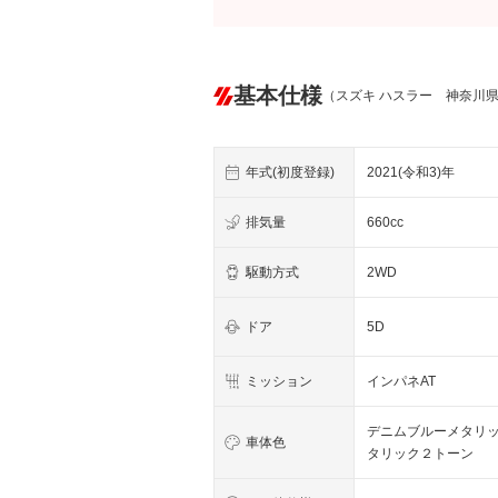
基本仕様
（スズキ ハスラー 神奈川
年式(初度登録)
2021(令和3)年
排気量
660cc
駆動方式
2WD
ドア
5D
ミッション
インパネAT
デニムブルーメタリ
車体色
タリック２トーン