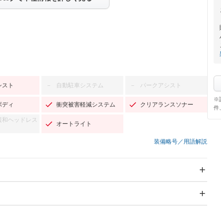
シスト
自動駐車システム
パークアシスト
－
－
※
ボディ
衝突被害軽減システム
クリアランスソナー
件
緩和ヘッドレス
オートライト
装備略号／用語解説
スライドドア
サンルーフ
－
－
Wエアコン
リフトアップ
－
－
TV：フルセグ