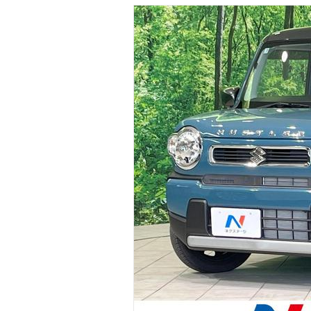
マガジン
車カタログ
自動車ローン
保険
レビュー
価格相場
教習所
用語集