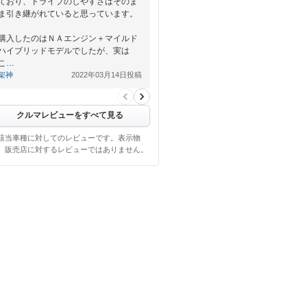
ており、ドライブのしやすさはそのま
ま引き継がれていると思っています。
購入したのはＮＡエンジン＋マイルド
ハイブリッドモデルでしたが、実は
こ…
架神
2022年03月14日投稿
クルマレビューをすべて見る
該当車種に対してのレビューです。表示物
、販売店に対するレビューではありません。