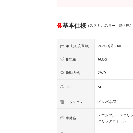
基本仕様
（スズキ ハスラー 静岡県
年式(初度登録)
2020(令和2)年
排気量
660cc
駆動方式
2WD
ドア
5D
ミッション
インパネAT
デニムブルーメタリ
車体色
タリック２トーン