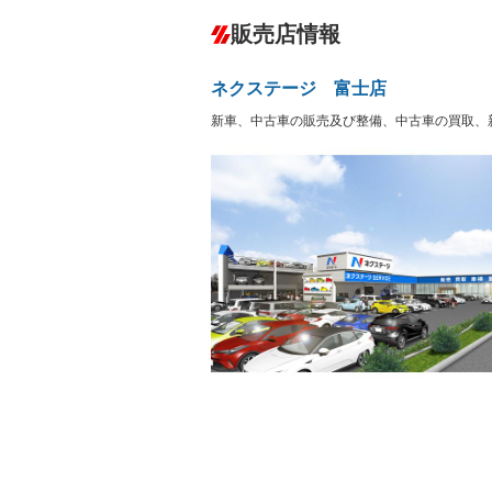
ダウンヒルアシストコントロール
－
販売店情報
オーディオ：CDまたはCDチェンジャー
プレイヤー接続可
盗難防止システム
アイドリ
ヘッドライトウォッシャ
革シート
－
－
ネクステージ 富士店
ー
Bluetooth接続
100V電源
－
新車、中古車の販売及び整備、中古車の買取、
LEDヘッドランプ
HID(キ
－
－
レンタカーアップ
展示・試
－
－
ETC
エアロ
－
ランフラットタイヤ
パワーシ
－
－
フルフラットシート
チップア
－
－
シートヒーター
ウォーク
－
フロントカメラ
シートエ
－
－
ルーフレール
エアサス
－
－