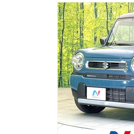
マガジン
車カタログ
自動車ローン
保険
レビュー
価格相場
教習所
用語集