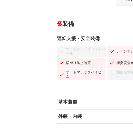
装備
運転支援・安全装備
オートクルーズコントロ
レーンア
－
ール
横滑り防止装置
衝突安全
オートマチックハイビー
頸部衝撃
－
ム
ト
基本装備
外装・内装
エアバッグ：運転席/助手席/サイド
ABS
エアコン
カーナビ：SDナビ