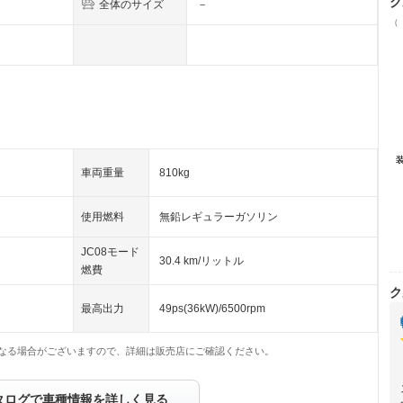
ク
全体のサイズ
－
（
車両重量
810kg
使用燃料
無鉛レギュラーガソリン
JC08モード
30.4 km/リットル
燃費
ク
最高出力
49ps(36kW)/6500rpm
なる場合がございますので、詳細は販売店にご確認ください。
タログで車種情報を詳しく見る