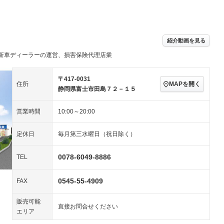
パワーステアリング
パワーウィンドウ
／ミュージック
ビジュアル：-／DVD再
アルミホイール
－
生
ングストップ
ドライブレコーダー
USB入力端子
ハーフレザーシート
キーレス
－
紹介動画を見る
クリーンディーゼル
センターデフロック
－
－
新車ディーラーの運営、損害保険代理店業
セノンライト)
ポータブルナビ
バックカメラ
－
乗車
電動格納ミラー
スマートキー
ローダウン
－
〒417-0031
MAPを開く
住所
装備略号／用語解説
静岡県富士市田島７２－１５
ート
3列シート
ベンチシート
－
－
営業時間
10:00～20:00
ップシート
オットマン
電動格納サードシート
－
－
スルー
後席モニター
電動リアゲート
－
－
定休日
毎月第三水曜日（祝日除く）
アコン
全周囲カメラ
サイドカメラ
－
－
0078-6049-8886
TEL
ペンション
0545-55-4909
FAX
装備略号／用語解説
販売可能
直接お問合せください
エリア