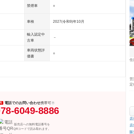
禁煙車
○
車検
2027(令和9)年10月
輸入認定中
－
古車
車両状態評
○
価書
住
営
定
電話でのお問い合わせ
携帯可
料
78-6049-8886
店
販売店への無料電話番号を
店
QRコードで読み取れます。
販