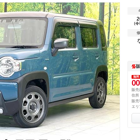
2
(令
無料
00
販売
住所
販売
エリ