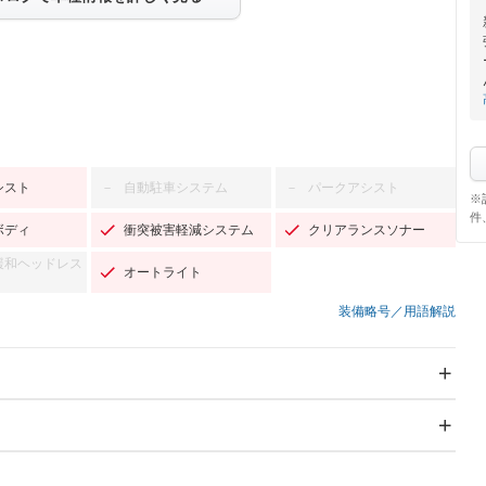
シスト
自動駐車システム
パークアシスト
－
－
※
件
ボディ
衝突被害軽減システム
クリアランスソナー
緩和ヘッドレス
オートライト
装備略号／用語解説
スライドドア
サンルーフ
－
－
Wエアコン
リフトアップ
－
－
TV：ワンセグ