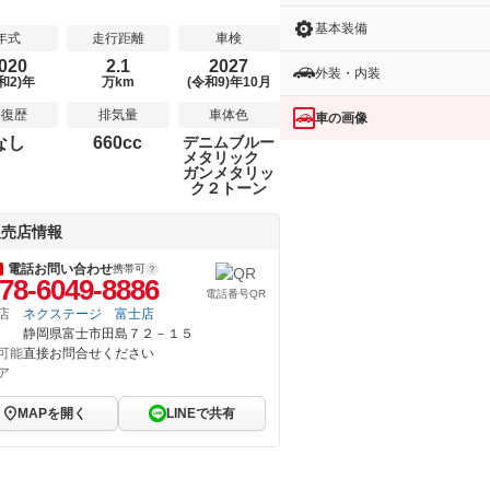
基本装備
年式
走行距離
車検
020
2.1
2027
外装・内装
和2)年
万km
(令和9)年10月
修復歴
排気量
車体色
車の画像
なし
660cc
デニムブルー
メタリック
ガンメタリッ
ク２トーン
販売店情報
電話お問い合わせ
携帯可
78-6049-8886
電話番号QR
店
ネクステージ 富士店
静岡県富士市田島７２－１５
可能
直接お問合せください
ア
MAPを開く
LINEで共有