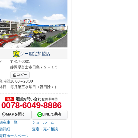
グー鑑定加盟店
所
〒417-0031
静岡県富士市田島７２－１５
コピー
業時間
10:00～20:00
休日
毎月第三水曜日（祝日除く）
電話お問い合わせ
無料
携帯可
0078-6049-8886
MAPを開く
LINEで共有
舗在庫一覧
ショールーム
舗詳細
査定・売却相談
売店ホームページ