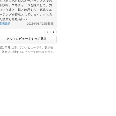
てた新世代クロスオーバー。スズキの
新技術、エネチャージを採用して、力
強い加速と、軽とは思えない高速クル
ージングを得意としています。もちろ
ん燃費も軽最高レベ…
高坂義信
2015年05月29日投稿
クルマレビューをすべて見る
該当車種に対してのレビューです。表示物
、販売店に対するレビューではありません。