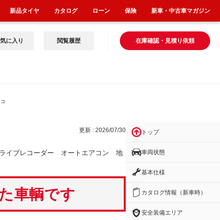
新品タイヤ
カタログ
ローン
保険
新車・中古車マガジン
気に入り
閲覧履歴
在庫確認・見積り依頼
アコ
更新 : 2026/07/30
トップ
車両状態
ライブレコーダー オートエアコン 地
基本仕様
いた車輌です
カタログ情報（新車時）
安全装備エリア