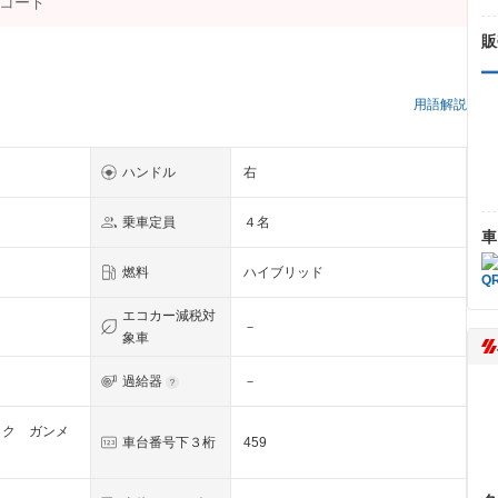
販
）
用語解説
ハンドル
右
乗車定員
４名
車
燃料
ハイブリッド
エコカー減税対
－
象車
過給器
－
ック ガンメ
車台番号下３桁
459