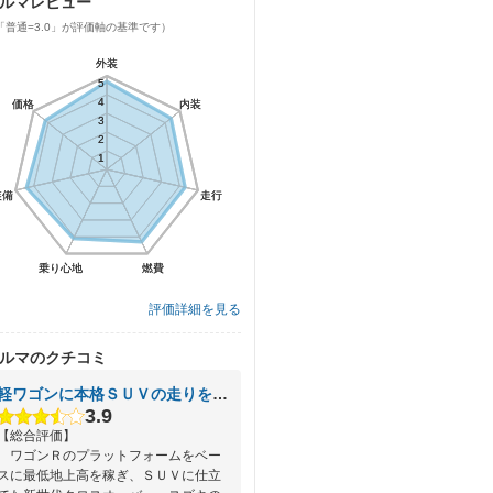
ルマレビュー
「普通=3.0」が評価軸の基準です）
外装
外装
5
5
4
4
価格
価格
内装
内装
3
3
2
2
1
1
装備
装備
走行
走行
乗り心地
乗り心地
燃費
燃費
評価詳細を見る
ルマのクチコミ
軽ワゴンに本格ＳＵＶの走りをプラス
3.9
【総合評価】
ワゴンＲのプラットフォームをベー
スに最低地上高を稼ぎ、ＳＵＶに仕立