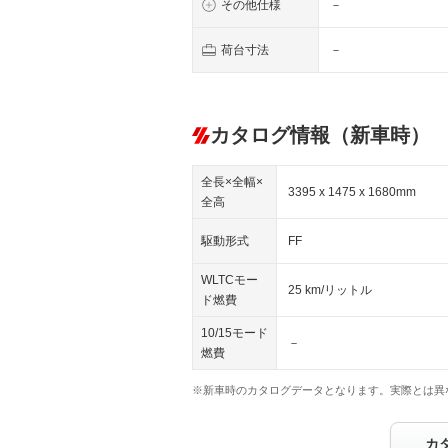
その他仕様
－
荷台寸法
－
カタログ情報（新車時）
全長×全幅×
3395 x 1475 x 1680mm
全高
駆動形式
FF
WLTCモー
25 km/リットル
ド燃費
10/15モード
－
燃費
※新車時のカタログデータとなります。実際とは異
カ