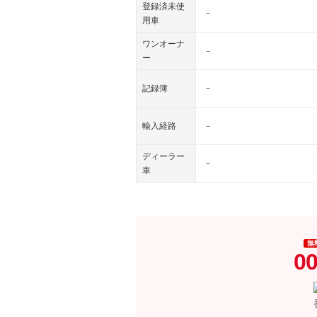
登録済未使
－
用車
ワンオーナ
－
ー
記録簿
－
輸入経路
－
ディーラー
－
車
無
00