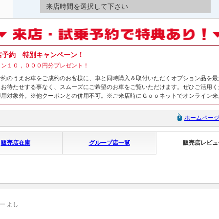
来店時間を選択して下さい
店予約 特別キャンペーン！
ョン１０，０００円分プレゼント！
予約のうえお車をご成約のお客様に、車と同時購入＆取付いただくオプション品を最
らお待たせする事なく、スムーズにご希望のお車をご覧いただけます。ぜひご活用く
適用対象外。※他クーポンとの併用不可。※ご来店時にＧｏｏネットでオンライン来
ホームペー
販売店在庫
グループ店一覧
販売店レビュ
ー よし