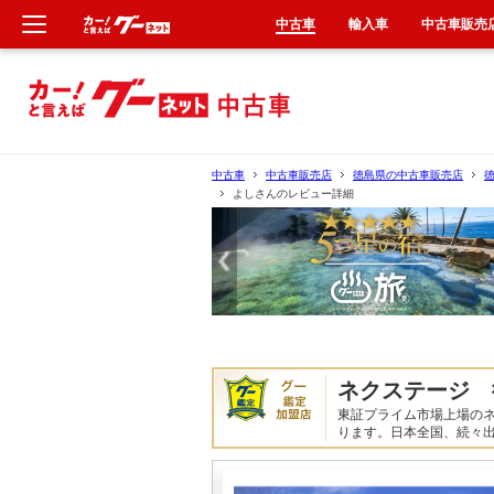
中古車
輸入車
中古車販売
新車
中古車
中古車
中古車販売店
徳島県の中古車販売店
よしさんのレビュー詳細
輸入車
クルマ買取
カーリース
タイヤ交換
ネクステージ 
東証プライム市場上場の
整備工場
ります。日本全国、続々
車検