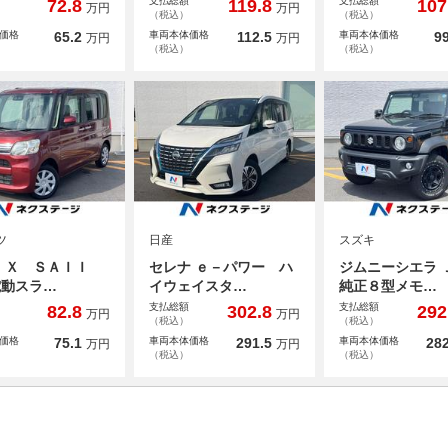
支払総額
支払総額
72.8
119.8
107
万円
万円
（税込）
（税込）
価格
65.2
車両本体価格
112.5
車両本体価格
99
万円
万円
（税込）
（税込）
ツ
日産
スズキ
 Ｘ ＳＡＩＩ
セレナ ｅ－パワー ハ
ジムニーシエラ
電動スラ…
イウェイスタ…
純正８型メモ…
支払総額
支払総額
82.8
302.8
292
万円
万円
（税込）
（税込）
価格
75.1
車両本体価格
291.5
車両本体価格
282
万円
万円
（税込）
（税込）