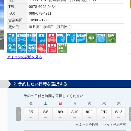
住所
〒771-0131 徳島県徳島市川内町大松１０６
TEL
0078-6045-9434
FAX
088-678-4911
営業時間
10:00～19:00
定休日
毎月第二水曜日（祝日除く）
アイコンの説明を見る
2. 予約したい日時を選択する
予約の日付と時間を選択してください。
金
土
日
月
火
水
木
8/7
8/8
8/9
8/10
8/11
8/12
8/13
○ ネット予約可 - ネット予約不可