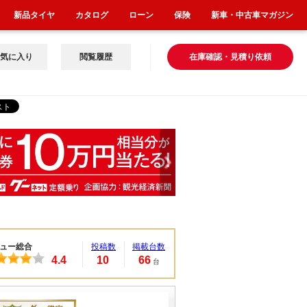
新品タイヤ
カタログ
ローン
保険
新車・中古車マガジン
気に入り
閲覧履歴
在庫確認・見積り依頼
ュー総合
投稿数
掲載台数
4.4
10
66
台