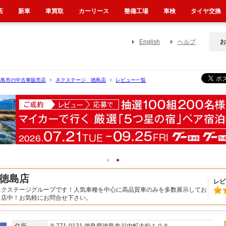
店
新車
車買取
カーリース
整備工場
車検
タイヤ交換
English
ヘルプ
お
徳島市の中古車販売店
ネクステージ 徳島店
レビュー一覧
1
2
徳島店
レビ
ネクステージグループです！人気車種を中心に高品質車のみを多数展示してお
出店中！お気軽にお問合せ下さい。