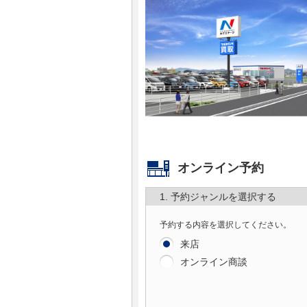
マガジン
車カタログ
自動車ローン
保険
レビュー
オンライン予約
1. 予約ジャンルを選択する
価格相場
予約する内容を選択してください。
教習所
来店
オンライン商談
用語集