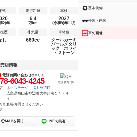
基本装備
年式
走行距離
車検
020
6.4
2027
外装・内装
和2)年
万km
(令和9)年11月
修復歴
排気量
車体色
車の画像
なし
660cc
クールカーキ
パールメタリ
ック ホワイ
ト２トーン
販売店情報
電話お問い合わせ
携帯可
78-6043-4245
電話番号QR
店
ネクステージ 福山神辺店
広島県福山市神辺町大字川南１４７４ー
１
可能
直接お問合せください
ア
MAPを開く
LINEで共有