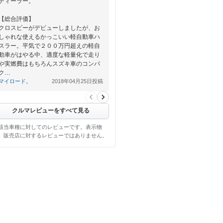
ディーラー。
【総合評価】
クロスビーがデビューしましたが、お
しゃれな使えるかっこいい軽自動車ハ
スラー。平気で２００万円超えの軽自
動車がはやる中、適度な軽量化で走り
や実燃費はもちろんスズキ車のコンパ
ク…
マイロード。
2018年04月25日投稿
クルマレビューをすべて見る
該当車種に対してのレビューです。表示物
、販売店に対するレビューではありません。