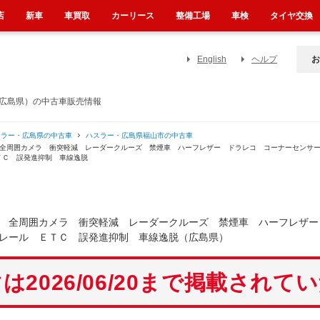
店
新車
車買取
カーリース
整備工場
車検
タイヤ交換
English
ヘルプ
お
（広島県）の中古車販売情報
スラー・広島県の中古車
ハスラー・広島県福山市の中古車
ビ 全周囲カメラ 衝突軽減 レーダークルーズ 禁煙車 ハーフレザー ドラレコ コーナーセン
ＴＣ 誤発進抑制 車線逸脱
 全周囲カメラ 衝突軽減 レーダークルーズ 禁煙車 ハーフレザー
レール ＥＴＣ 誤発進抑制 車線逸脱（広島県）
は2026/06/20まで掲載されて