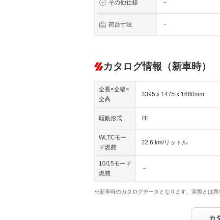
その他仕様
－
荷台寸法
－
カタログ情報（新車時）
全長×全幅×
3395 x 1475 x 1680mm
全高
駆動形式
FF
WLTCモー
22.6 km/リットル
ド燃費
10/15モード
－
燃費
※新車時のカタログデータとなります。実際とは異
カ