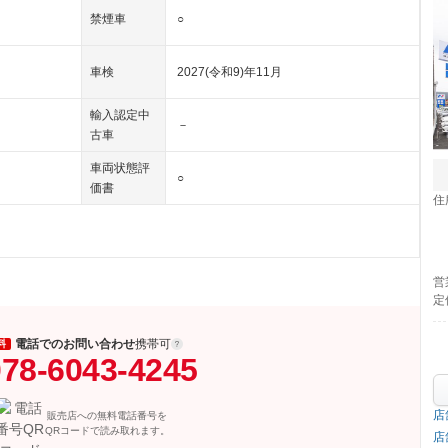
禁煙車
○
車検
2027(令和9)年11月
輸入認定中
－
古車
車両状態評
○
価書
住
営
定
電話でのお問い合わせ
携帯可
料
78-6043-4245
店
販売店への無料電話番号を
QRコードで読み取れます。
店