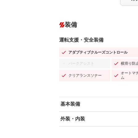
装備
運転支援・安全装備
アダプティブクルーズコントロール
パークアシスト
横滑り防
－
オートマ
クリアランスソナー
ム
基本装備
外装・内装
エアバッグ：運転席/助手席/サイド
ABS
エアコン
カーナビ：メモリーナビ他