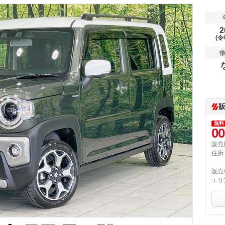
2
(令
無料
00
販売
住所
販売
エリ