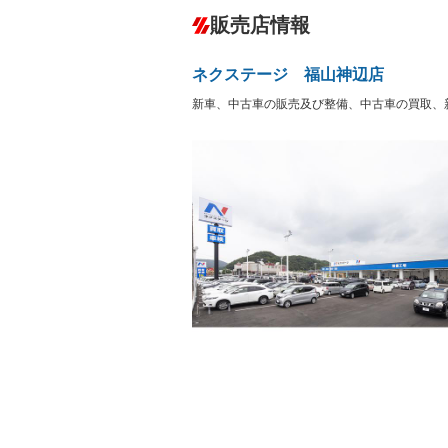
ダウンヒルアシストコントロール
－
販売店情報
オーディオ：CDまたはCDチェンジャー
プレイヤー接続可
盗難防止システム
アイドリ
ヘッドライトウォッシャ
革シート
－
－
ネクステージ 福山神辺店
ー
Bluetooth接続
100V電源
－
新車、中古車の販売及び整備、中古車の買取、
LEDヘッドランプ
HID(キ
－
レンタカーアップ
展示・試
－
－
ETC
エアロ
－
ランフラットタイヤ
パワーシ
－
－
フルフラットシート
チップア
－
－
シートヒーター
ウォーク
－
フロントカメラ
シートエ
－
ルーフレール
エアサス
－