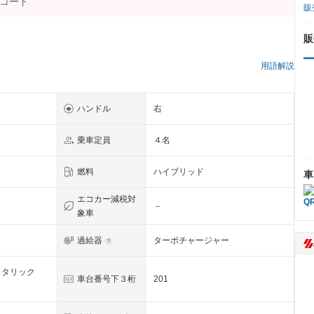
販
販
）
用語解説
ハンドル
右
乗車定員
４名
燃料
ハイブリッド
車
エコカー減税対
－
象車
過給器
ターボチャージャー
メタリック
車台番号下３桁
201