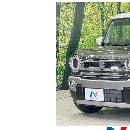
マガジン
車カタログ
自動車ローン
保険
レビュー
価格相場
教習所
用語集