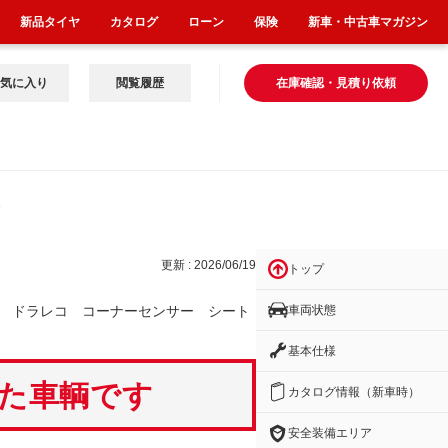
新品タイヤ
カタログ
ローン
保険
新車・中古車マガジン
気に入り
閲覧履歴
在庫確認・見積り依頼
サー
更新 : 2026/06/19
トップ
車両状態
 ドラレコ コーナーセンサー シート
基本仕様
いた車輌です
カタログ情報（新車時）
安全装備エリア