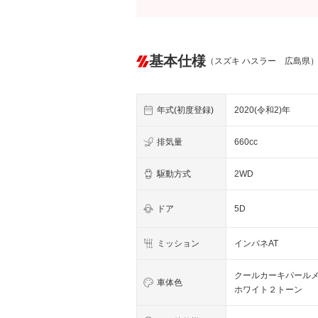
基本仕様
（スズキ ハスラー 広島県
年式(初度登録)
2020(令和2)年
排気量
660cc
駆動方式
2WD
ドア
5D
ミッション
インパネAT
クールカーキパール
車体色
ホワイト２トーン