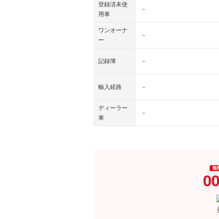
登録済未使
－
用車
ワンオーナ
－
ー
記録簿
－
輸入経路
－
ディーラー
－
車
無
00