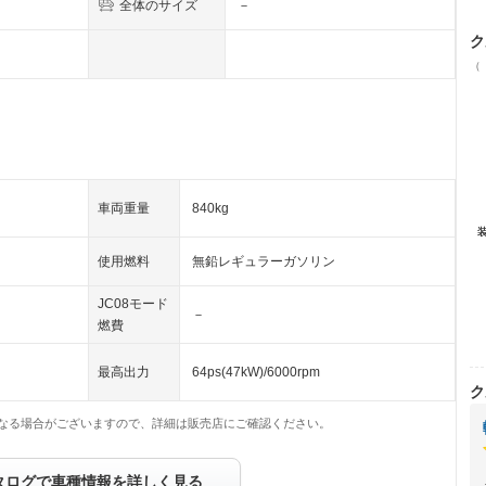
全体のサイズ
－
ク
（
車両重量
840kg
使用燃料
無鉛レギュラーガソリン
JC08モード
－
燃費
最高出力
64ps(47kW)/6000rpm
ク
なる場合がございますので、詳細は販売店にご確認ください。
タログで車種情報を詳しく見る