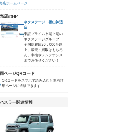
売店ホームページ
売店のHP
ネクステージ 福山神辺
店
東証プライム市場上場の
ネクステージグループ！
全国総在庫30，000台以
上。販売・買取はもちろ
ん、車検やメンテナンス
までお任せください！
両ページQRコード
QRコードをスマホで読み込むと車両詳
細ページに遷移できます
ハスラー関連情報