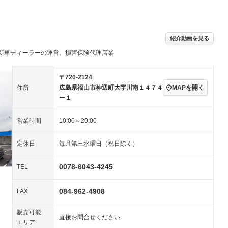
パワーステアリング
パワーウィンドウ
／ミュージック
ビジュアル：-／DVD再
アルミホイール：15イ
生
ンチ
ングストップ
ドライブレコーダー
USB入力端子
ハーフレザーシート
キーレス
紹介動画を見る
クリーンディーゼル
センターデフロック
－
－
新車ディーラーの運営、損害保険代理店業
セノンライト)
ポータブルナビ
バックカメラ
－
乗車
電動格納ミラー
スマートキー
ローダウン
－
〒720-2124
装備略号／用語解説
MAPを開く
住所
広島県福山市神辺町大字川南１４７４
ート
3列シート
ベンチシート
－
－
ー１
ップシート
オットマン
電動格納サードシート
－
－
営業時間
10:00～20:00
スルー
後席モニター
電動リアゲート
－
－
定休日
毎月第三水曜日（祝日除く）
アコン
全周囲カメラ
サイドカメラ
ペンション
0078-6043-4245
TEL
084-962-4908
装備略号／用語解説
FAX
販売可能
直接お問合せください
エリア