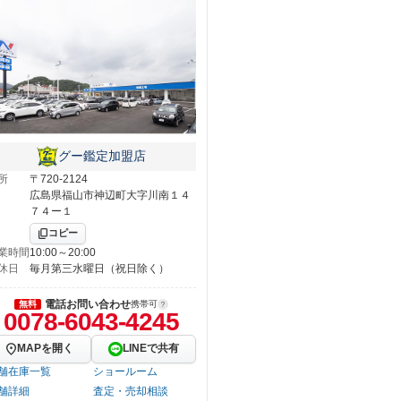
グー鑑定加盟店
所
〒720-2124
広島県福山市神辺町大字川南１４
７４ー１
コピー
業時間
10:00～20:00
休日
毎月第三水曜日（祝日除く）
電話お問い合わせ
無料
携帯可
0078-6043-4245
MAPを開く
LINEで共有
舗在庫一覧
ショールーム
舗詳細
査定・売却相談