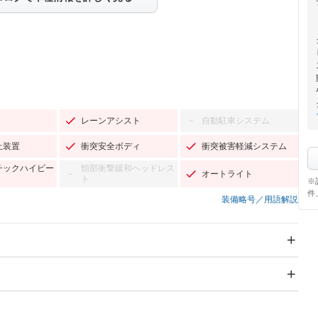
レーンアシスト
自動駐車システム
－
止装置
衝突安全ボディ
衝突被害軽減システム
チックハイビー
頸部衝撃緩和ヘッドレス
オートライト
－
ト
※
件
装備略号／用語解説
スライドドア
サンルーフ
－
－
Wエアコン
リフトアップ
－
－
TV：フルセグ