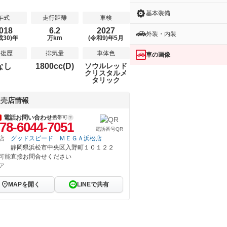
基本装備
年式
走行距離
車検
018
6.2
2027
外装・内装
成30)年
万km
(令和9)年5月
修復歴
排気量
車体色
車の画像
なし
1800cc(D)
ソウルレッド
クリスタルメ
タリック
販売店情報
電話お問い合わせ
携帯可
78-6044-7051
電話番号QR
店
グッドスピード ＭＥＧＡ浜松店
静岡県浜松市中央区入野町１０１２２
可能
直接お問合せください
ア
MAPを開く
LINEで共有