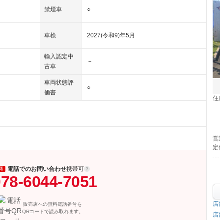
禁煙車
○
車検
2027(令和9)年5月
輸入認定中
－
古車
車両状態評
○
価書
住
営
定
電話でのお問い合わせ
携帯可
料
78-6044-7051
店
販売店への無料電話番号を
QRコードで読み取れます。
店