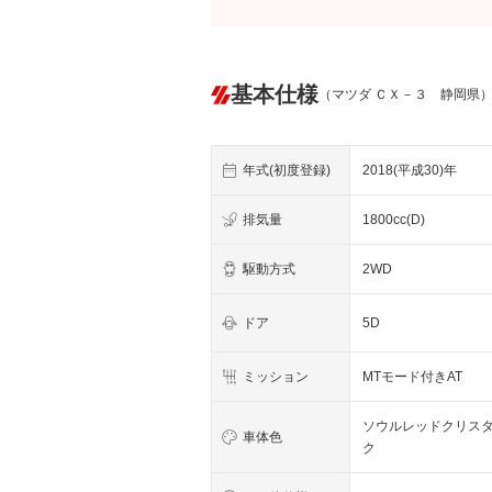
基本仕様
（マツダ ＣＸ－３ 静岡県
年式(初度登録)
2018(平成30)年
排気量
1800cc(D)
駆動方式
2WD
ドア
5D
ミッション
MTモード付きAT
ソウルレッドクリス
車体色
ク