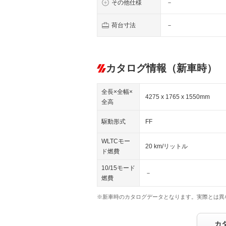
その他仕様
－
荷台寸法
－
カタログ情報（新車時）
全長×全幅×
4275 x 1765 x 1550mm
全高
駆動形式
FF
WLTCモー
20 km/リットル
ド燃費
10/15モード
－
燃費
※新車時のカタログデータとなります。実際とは異
カ