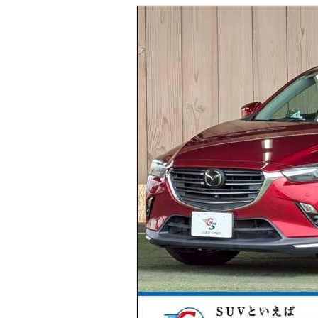
マガジン
車カタログ
自動車ローン
保険
レビュー
価格相場
教習所
用語集