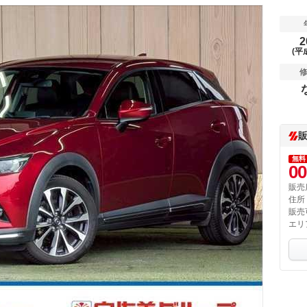
2
(平
無料
00
販売
住所
販売
エリ