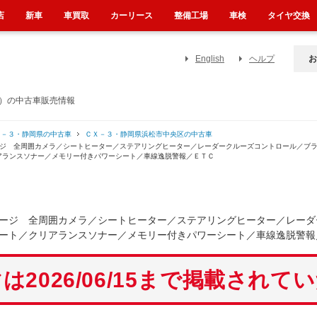
店
新車
車買取
カーリース
整備工場
車検
タイヤ交換
English
ヘルプ
お
県）の中古車販売情報
Ｘ－３・静岡県の中古車
ＣＸ－３・静岡県浜松市中央区の中古車
ージ 全周囲カメラ／シートヒーター／ステアリングヒーター／レーダークルーズコントロール／ブ
アランスソナー／メモリー付きパワーシート／車線逸脱警報／ＥＴＣ
ージ 全周囲カメラ／シートヒーター／ステアリングヒーター／レーダ
ート／クリアランスソナー／メモリー付きパワーシート／車線逸脱警報
は2026/06/15まで掲載されて