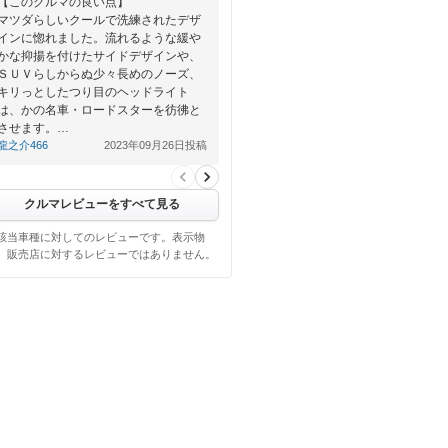
【このクルマの良い点】
マツダらしいクールで洗練されたデザ
インに惚れました。流れるような緩や
かな抑揚を付けたサイドデザインや、
ＳＵＶらしからぬ少々長めのノーズ、
キリっとしたつり目のヘッドライト
は、かの名車・ロードスターを彷彿と
させます。…
龍之介466
2023年09月26日投稿
クルマレビューをすべて見る
該当車種に対してのレビューです。表示物
、販売店に対するレビューではありません。