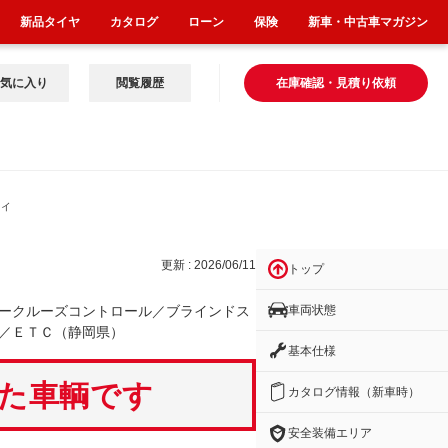
新品タイヤ
カタログ
ローン
保険
新車・中古車マガジン
気に入り
閲覧履歴
在庫確認・見積り依頼
ライ
更新 : 2026/06/11
トップ
車両状態
ークルーズコントロール／ブラインドス
／ＥＴＣ（静岡県）
基本仕様
いた車輌です
カタログ情報（新車時）
安全装備エリア