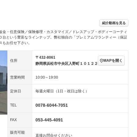
パワーステアリング
パワーウィンドウ
／ミュージック
ビジュアル：-／DVD再
アルミホイール：18イ
生
ンチ
ングストップ
ドライブレコーダー
USB入力端子
－
ハーフレザーシート
キーレス
紹介動画を見る
クリーンディーゼル
センターデフロック
－
－
鈑金・任意保険／保険修理・カスタマイズ／ドレスアップ・ボディーコーティ
セノンライト)
ポータブルナビ
バックカメラ
－
乗車
電動格納ミラー
０台という豊富なラインナップ。弊社独自の「プレミアムワランティー（保証
スもお任せ下さい。
スマートキー
ローダウン
－
装備略号／用語解説
ート
3列シート
ベンチシート
－
－
〒432-8061
MAPを開く
住所
静岡県浜松市中央区入野町１０１２２
ップシート
オットマン
電動格納サードシート
－
－
営業時間
10:00～19:00
スルー
後席モニター
電動リアゲート
－
－
アコン
全周囲カメラ
サイドカメラ
定休日
毎週火曜日（1日・祝日は除く）
ペンション
0078-6044-7051
TEL
装備略号／用語解説
053-445-4091
FAX
販売可能
直接お問合せください