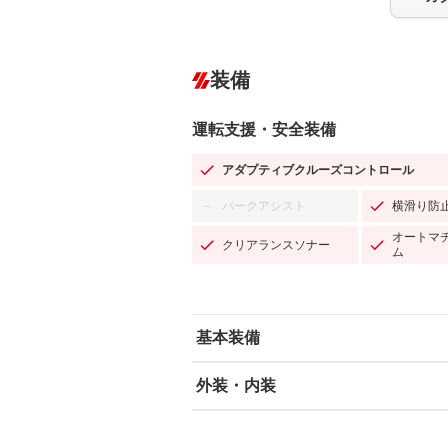
装備
運転支援・安全装備
アダプティブクルーズコントロール
パークアシスト
横滑り防
－
オートマ
クリアランスソナー
ム
基本装備
外装・内装
エアバッグ：運転席/助手席/サイド
ABS
エアコン
カーナビ：SDナビ