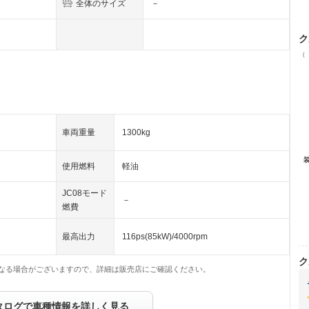
全体のサイズ
－
ク
（
車両重量
1300kg
使用燃料
軽油
JC08モード
－
燃費
最高出力
116ps(85kW)/4000rpm
ク
なる場合がございますので、詳細は販売店にご確認ください。
タログで車種情報を詳しく見る