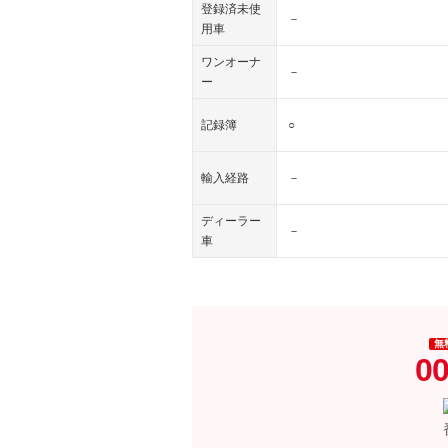
登録済未使
－
用車
ワンオーナ
－
ー
記録簿
○
輸入経路
－
ディーラー
－
車
無
00