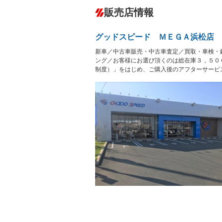
ダウンヒルアシストコントロール
－
販売店情報
オーディオ：CDまたはCDチェンジャー
プレイヤー接続可
盗難防止システム
アイドリ
ヘッドライトウォッシャ
革シート
－
－
グッドスピード ＭＥＧＡ浜松店
ー
Bluetooth接続
100V電源
－
新車／中古車販売・中古車査定／買取・車検・
LEDヘッドランプ
HID(キ
－
レンタカーアップ
展示・試
ング／お客様にお選び頂くのは総在庫３，５０
－
－
制度）」をはじめ、ご購入後のアフターサービ
ETC
エアロ
－
ランフラットタイヤ
パワーシ
－
フルフラットシート
チップア
－
－
シートヒーター
ウォーク
－
フロントカメラ
シートエ
－
ルーフレール
エアサス
－
－