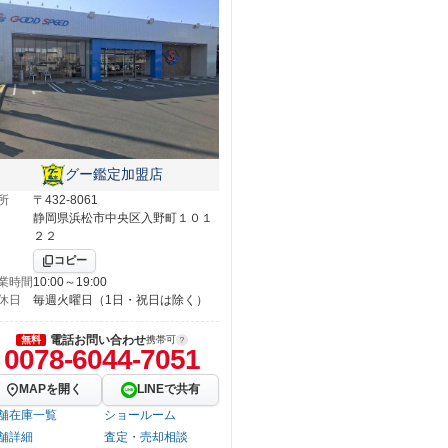
グー鑑定加盟店
所
〒432-8061
静岡県浜松市中央区入野町１０１
２２
コピー
業時間
10:00～19:00
休日
毎週火曜日（1日・祝日は除く）
電話お問い合わせ
無料
携帯可
0078-6044-7051
MAPを開く
LINEで共有
舗在庫一覧
ショールーム
舗詳細
査定・売却相談