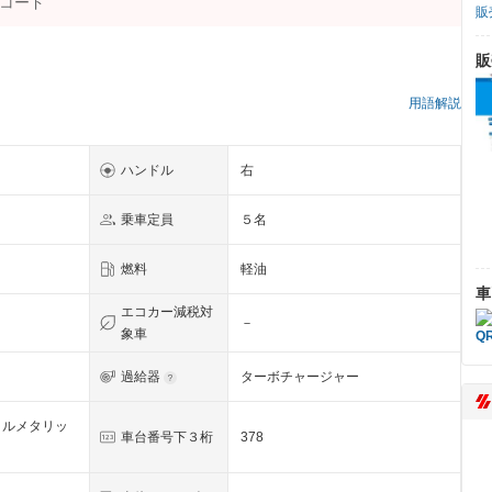
販
販
）
用語解説
ハンドル
右
乗車定員
５名
燃料
軽油
車
エコカー減税対
－
象車
過給器
ターボチャージャー
タルメタリッ
車台番号下３桁
378