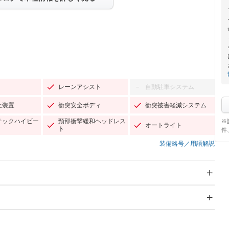
レーンアシスト
自動駐車システム
－
止装置
衝突安全ボディ
衝突被害軽減システム
チックハイビー
頸部衝撃緩和ヘッドレス
※
オートライト
ト
件
装備略号／用語解説
スライドドア
サンルーフ
－
－
Wエアコン
リフトアップ
－
－
TV：フルセグ