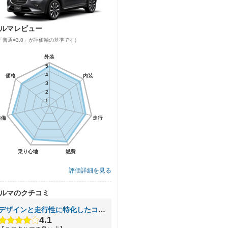
ルマレビュー
「普通=3.0」が評価軸の基準です）
外装
外装
5
5
4
4
価格
価格
内装
内装
3
3
2
2
1
1
装備
装備
走行
走行
乗り心地
乗り心地
燃費
燃費
評価詳細を見る
ルマのクチコミ
デザインと走行性に特化したコンパクトＳＵＶ
4.1