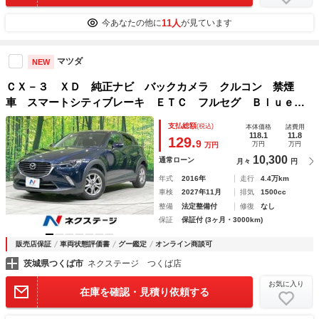
11人
今あなたの他に
が見ています
マツダ
NEW
ＣＸ－３ ＸＤ 純正ナビ バックカメラ クルコン 禁煙
車 スマートシティブレーキ ＥＴＣ フルセグ Ｂｌｕｅｔ
ｏｏｔｈ再生 ＬＥＤヘッド オートエアコン オートライ
支払総額
(税込)
本体価格
諸費用
ト スマートキー 純正１６インチＡＷ 誤発進抑制機能
118.1
11.8
129.
9
万円
万円
万円
10,300
通常ローン
月々
円
年式
2016年
走行
4.4万km
車検
2027年11月
排気
1500cc
整備
法定整備付
修復
なし
保証
保証付 (3ヶ月・3000km)
販売店保証
車両状態評価書
グー鑑定
オンライン商談可
茨城県つくば市
ネクステージ つくば店
お気に入り
在庫を確認・見積り依頼する