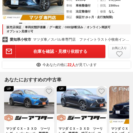
車検
車検整備付
排気
1500cc
整備
法定整備付
修復
なし
保証
保証付 (6ヶ月・走行無制限)
販売店保証
車両状態評価書
グー鑑定
OBD診断済み
オンライン商談可
オプション見積り可
愛知県小牧市
マツダ車／スバル車専門店 ファイントラスト小牧南インター店
お気に入り
在庫を確認・見積り依頼する
22人
今あなたの他に
が見ています
あなたにおすすめの中古車
UP
UP
マツダ ＣＸ－３ ＸＤ ツーリ
マツダ ＣＸ－３ ＸＤ ツーリ
マツダ ＣＸ－