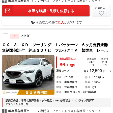
岐阜県各務原市
ＳＵＶ専門店 ファイントラスト各務原インター店
お気に入り
在庫を確認・見積り依頼する
11人
今あなたの他に
が見ています
マツダ
UP
ＣＸ－３ ＸＤ ツーリング Ｌパッケージ ６ヶ月走行距離
無制限保証付 純正ＳＤナビ フルセグＴＶ 禁煙車 レーダ
ークルーズコントロール バックカメラ シートヒーター ハ
支払総額
(税込)
本体価格
諸費用
ーフレザーシート 衝突軽減ブレーキ Ｂｌｕｅｔｏｏｔｈ
74.8
11.3
86.
1
万円
万円
万円
ＬＥＤヘッドライト
12,500
通常ローン
月々
円
年式
2015年
走行
10.3万km
車検
車検整備付
排気
1500cc
整備
法定整備付
修復
なし
保証
保証付 (6ヶ月・走行無制限)
販売店保証
車両状態評価書
グー鑑定
OBD診断済み
オンライン商談可
オプション見積り可
岐阜県各務原市
ＳＵＶ専門店 ファイントラスト各務原インター店