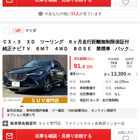
11人
今あなたの他に
が見ています
マツダ
UP
ＣＸ－３ ＸＤ ツーリング ６ヶ月走行距離無制限保証付
純正ナビＴＶ ６ＭＴ ４ＷＤ ＢＯＳＥ 禁煙車 バックカ
メラ ＥＴＣ 衝突軽減ブレーキ Ｂｌｕｅｔｏｏｔｈ ハー
支払総額
(税込)
本体価格
諸費用
フレザー シートヒーター スマートキー クルーズコントロ
79.8
11.7
91.
5
万円
万円
万円
ール
13,300
通常ローン
月々
円
年式
2015年
走行
10.3万km
車検
車検整備付
排気
1500cc
整備
法定整備付
修復
なし
保証
保証付 (6ヶ月・走行無制限)
販売店保証
車両状態評価書
グー鑑定
OBD診断済み
オンライン商談可
オプション見積り可
岐阜県各務原市
ＳＵＶ専門店 ファイントラスト各務原インター店
お気に入り
在庫を確認・見積り依頼する