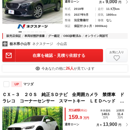
9,000
通常ローン
月々
円
年式
2018年
走行
11.5万km
車検
2027年9月
排気
1800cc
整備
法定整備付
修復
なし
保証
保証付 (3ヶ月・3000km)
販売店保証
車両状態評価書
グー鑑定
OBD診断済み
オンライン商談可
栃木県小山市
ネクステージ 小山店
お気に入り
在庫を確認・見積り依頼する
26人
今あなたの他に
が見ています
マツダ
UP
ＣＸ－３ ２０Ｓ 純正ＳＤナビ 全周囲カメラ 禁煙車 ド
ラレコ コーナーセンサー スマートキー ＬＥＤヘッド ビ
ルトインＥＴＣ 純正１６インチアルミ 車線逸脱警報 オー
支払総額
(税込)
本体価格
諸費用
トライト オートエアコン
148.5
11.4
159.
9
万円
万円
万円
13,900
通常ローン
月々
円