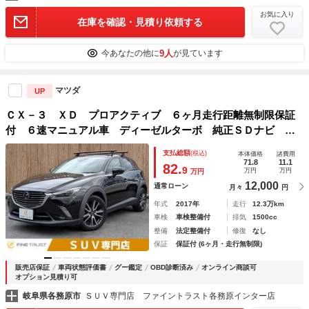
お気に入り
在庫を確認・見積り依頼する
9人
今あなたの他に
が見ています
マツダ
UP
ＣＸ－３ ＸＤ プロアクティブ ６ヶ月走行距離無制限保証
付 ６速マニュアル車 ディーゼルターボ 純正ＳＤナビ ブ
ラインドスポットモニター 衝突軽減ブレーキ バックカメ
支払総額
(税込)
本体価格
諸費用
ラ レーダークルーズコントロール ＥＴＣ 禁煙車 フルセ
71.8
11.1
82.
9
万円
万円
万円
グＴＶ
12,000
通常ローン
月々
円
年式
2017年
走行
12.3万km
車検
車検整備付
排気
1500cc
整備
法定整備付
修復
なし
保証
保証付 (6ヶ月・走行無制限)
販売店保証
車両状態評価書
グー鑑定
OBD診断済み
オンライン商談可
オプション見積り可
岐阜県各務原市
ＳＵＶ専門店 ファイントラスト各務原インター店