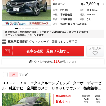
インチアルミホイール
7,800
通常ローン
月々
円
年式
2016年
走行
10.0万km
車検
車検整備付
排気
1500cc
整備
法定整備付
修復
なし
保証
保証付 (1ヶ月・1000km)
販売店保証
車両状態評価書
グー鑑定
OBD診断済み
オンライン商談可
オプション見積り可
ローン仮審査
三重県四日市市
グッドスピード 四日市ＳＵＶ専門店
お気に入り
在庫を確認・見積り依頼する
11人
今あなたの他に
が見ています
マツダ
UP
ＣＸ－３ ＸＤ エクスクルーシブモッズ ターボ ディーゼ
ル 純正ナビ 全周囲カメラ ＢＯＳＥサウンド 衝突被害軽
減システム レーダークルーズ レザーシート パワーシー
支払総額
(税込)
本体価格
諸費用
ト コーナーセンサー スマートキー ＬＥＤヘッド＆フォ
77.8
12.1
89.
9
万円
万円
万円
グ オートライト