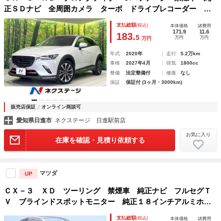
正ＳＤナビ 全周囲カメラ ターボ ドライブレコーダー パ
ワーシート 前席シートヒーター ＣＤ／ＤＶＤ再生 ＬＥＤ
支払総額
(税込)
本体価格
諸費用
ヘッドライト ＬＥＤフォグライト 電動格納ミラー プライ
171.9
11.6
183.
5
万円
万円
万円
バシーガラス
年式
2020年
走行
5.2万km
車検
2027年4月
排気
1800cc
整備
法定整備付
修復
なし
保証
保証付 (3ヶ月・3000km)
販売店保証
オンライン商談可
愛知県日進市
ネクステージ 日進駅前店
お気に入り
在庫を確認・見積り依頼する
マツダ
UP
ＣＸ－３ ＸＤ ツーリング 禁煙車 純正ナビ フルセグＴ
Ｖ ブラインドスポットモニター 純正１８インチアルミホイ
ール ＥＴＣ クルーズコントロール ＬＥＤヘッドライト
支払総額
(税込)
本体価格
諸費用