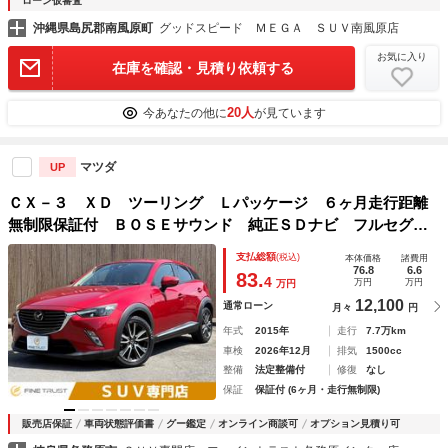
ローン仮審査
沖縄県島尻郡南風原町
グッドスピード ＭＥＧＡ ＳＵＶ南風原店
お気に入り
在庫を確認・見積り依頼する
20人
今あなたの他に
が見ています
マツダ
UP
ＣＸ－３ ＸＤ ツーリング Ｌパッケージ ６ヶ月走行距離
無制限保証付 ＢＯＳＥサウンド 純正ＳＤナビ フルセグＴ
Ｖ 禁煙車 バックカメラ レーダークルーズコントロール
支払総額
(税込)
本体価格
諸費用
ＥＴＣ ハーフレザー シートヒーター Ｂｌｕｅｔｏｏｔ
76.8
6.6
83.
4
万円
万円
万円
ｈ 衝突軽減ブレーキ
12,100
通常ローン
月々
円
年式
2015年
走行
7.7万km
車検
2026年12月
排気
1500cc
整備
法定整備付
修復
なし
保証
保証付 (6ヶ月・走行無制限)
販売店保証
車両状態評価書
グー鑑定
オンライン商談可
オプション見積り可