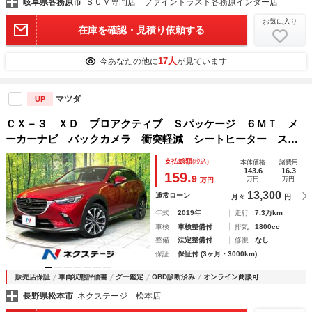
岐阜県各務原市
ＳＵＶ専門店 ファイントラスト各務原インター店
お気に入り
在庫を確認・見積り依頼する
17人
今あなたの他に
が見ています
マツダ
UP
ＣＸ－３ ＸＤ プロアクティブ Ｓパッケージ ６ＭＴ メ
ーカーナビ バックカメラ 衝突軽減 シートヒーター ステ
アリングヒーター レーダークルコン Ｂｌｕｅｔｏｏｔｈ
支払総額
(税込)
本体価格
諸費用
ＬＥＤヘッド＆フォグ オートライト オートエアコン スマ
143.6
16.3
159.
9
万円
万円
万円
ートキー 純正１８ＡＷ
13,300
通常ローン
月々
円
年式
2019年
走行
7.3万km
車検
車検整備付
排気
1800cc
整備
法定整備付
修復
なし
保証
保証付 (3ヶ月・3000km)
販売店保証
車両状態評価書
グー鑑定
OBD診断済み
オンライン商談可
長野県松本市
ネクステージ 松本店