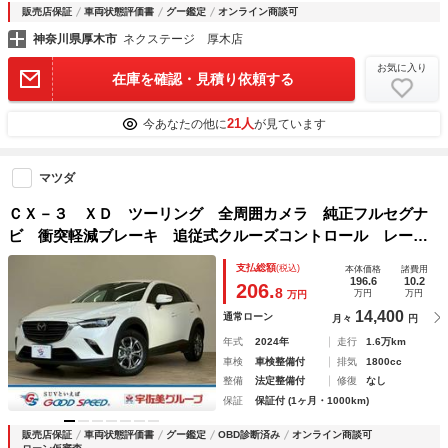
販売店保証
車両状態評価書
グー鑑定
オンライン商談可
神奈川県厚木市
ネクステージ 厚木店
お気に入り
在庫を確認・見積り依頼する
21人
今あなたの他に
が見ています
マツダ
ＣＸ－３ ＸＤ ツーリング 全周囲カメラ 純正フルセグナ
ビ 衝突軽減ブレーキ 追従式クルーズコントロール レーン
キープ コーナーセンサー Ｂｌｕｅｔｏｏｔｈ ＬＥＤヘッ
支払総額
(税込)
本体価格
諸費用
ドライト 純正アルミホイール スマートキー プッシュスタ
196.6
10.2
206.
8
万円
万円
万円
ート
14,400
通常ローン
月々
円
年式
2024年
走行
1.6万km
車検
車検整備付
排気
1800cc
整備
法定整備付
修復
なし
保証
保証付 (1ヶ月・1000km)
販売店保証
車両状態評価書
グー鑑定
OBD診断済み
オンライン商談可