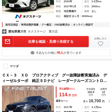
年式
2020年
走行
3.6万km
車検
2027年1月
排気
2000cc
整備
法定整備付
修復
なし
保証
保証付 (3ヶ月・3000km)
販売店保証
車両状態評価書
グー鑑定
OBD診断済み
オンライン商談可
愛知県豊川市
ネクステージ 豊川店
お気に入り
在庫を確認・見積り依頼する
48人
今あなたの他に
が見ています
マツダ
ＣＸ－３ ＸＤ プロアクティブ グー故障診断実施済み デ
ィーゼルターボ 純正ＳＤナビ レーダークルーズコントロー
ル バックカメラ 衝突軽減ブレーキ コーナーセンサー 禁
支払総額
(税込)
本体価格
諸費用
煙 フルセグＴＶ ブルートゥース接続 ハーフレザー スマ
102.9
12
114.
9
万円
万円
万円
ートキー
16,700
通常ローン
月々
円
年式
2017年
走行
3.1万km