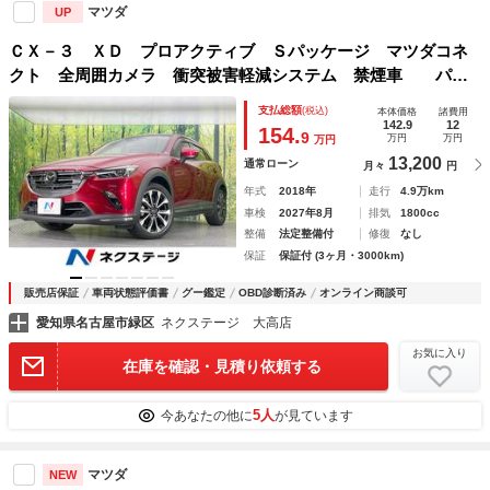
マツダ
UP
ＣＸ－３ ＸＤ プロアクティブ Ｓパッケージ マツダコネ
クト 全周囲カメラ 衝突被害軽減システム 禁煙車 パワ
ーシート ドラレコ コーナーセンサー スマートキー ＬＥ
支払総額
(税込)
本体価格
諸費用
Ｄヘッド ＥＴＣ 純正１８インチアルミ オートエアコン
142.9
12
154.
9
万円
万円
万円
13,200
通常ローン
月々
円
年式
2018年
走行
4.9万km
車検
2027年8月
排気
1800cc
整備
法定整備付
修復
なし
保証
保証付 (3ヶ月・3000km)
販売店保証
車両状態評価書
グー鑑定
OBD診断済み
オンライン商談可
愛知県名古屋市緑区
ネクステージ 大高店
お気に入り
在庫を確認・見積り依頼する
5人
今あなたの他に
が見ています
マツダ
NEW