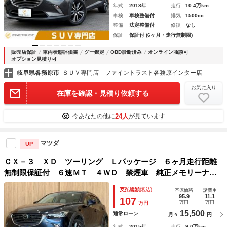
年式
2018年
走行
10.4万km
車検
車検整備付
排気
1500cc
整備
法定整備付
修復
なし
保証
保証付 (6ヶ月・走行無制限)
販売店保証
車両状態評価書
グー鑑定
OBD診断済み
オンライン商談可
オプション見積り可
岐阜県各務原市
ＳＵＶ専門店 ファイントラスト各務原インター店
お気に入り
在庫を確認・見積り依頼する
24人
今あなたの他に
が見ています
マツダ
UP
ＣＸ－３ ＸＤ ツーリング Ｌパッケージ ６ヶ月走行距離
無制限保証付 ６速ＭＴ ４ＷＤ 禁煙車 純正メモリーナ
ビ 衝突軽減 ＢＯＳＥサウンド レーダークルーズ バック
支払総額
(税込)
本体価格
諸費用
カメラ フルセグ Ｂｌｕｅｔｏｏｔｈ シートヒーター Ｂ
95.9
11.1
107
万円
万円
万円
ＯＳＥサブウーファー
15,500
通常ローン
月々
円
年式
2015年
走行
9.0万km