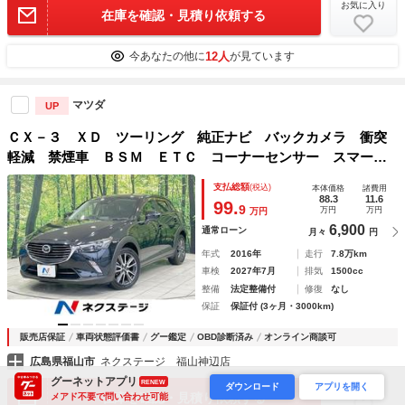
お気に入り
在庫を確認・見積り依頼する
12人
今あなたの他に
が見ています
マツダ
UP
ＣＸ－３ ＸＤ ツーリング 純正ナビ バックカメラ 衝突
軽減 禁煙車 ＢＳＭ ＥＴＣ コーナーセンサー スマート
キー クルーズコントロール ＬＥＤヘッド 純正１８インチ
支払総額
(税込)
本体価格
諸費用
アルミ Ｂｌｕｅｔｏｏｔｈ ＤＶＤ／ＣＤ再生 フルセグ
88.3
11.6
99.
9
万円
万円
万円
6,900
通常ローン
月々
円
年式
2016年
走行
7.8万km
車検
2027年7月
排気
1500cc
整備
法定整備付
修復
なし
保証
保証付 (3ヶ月・3000km)
販売店保証
車両状態評価書
グー鑑定
OBD診断済み
オンライン商談可
広島県福山市
ネクステージ 福山神辺店
グーネットアプリ
RENEW
ダウンロード
アプリを開く
お気に入り
在庫を確認・見積り依頼する
メアド不要で問い合わせ可能