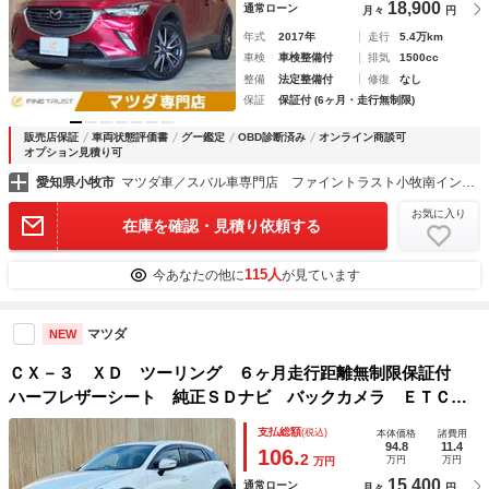
18,900
通常ローン
月々
円
年式
2017年
走行
5.4万km
車検
車検整備付
排気
1500cc
整備
法定整備付
修復
なし
保証
保証付 (6ヶ月・走行無制限)
販売店保証
車両状態評価書
グー鑑定
OBD診断済み
オンライン商談可
オプション見積り可
愛知県小牧市
マツダ車／スバル車専門店 ファイントラスト小牧南インター店
お気に入り
在庫を確認・見積り依頼する
115人
今あなたの他に
が見ています
マツダ
NEW
ＣＸ－３ ＸＤ ツーリング ６ヶ月走行距離無制限保証付
ハーフレザーシート 純正ＳＤナビ バックカメラ ＥＴＣ
２．０ レーダークルーズコントロール フルセグＴＶ 衝突
支払総額
(税込)
本体価格
諸費用
軽減ブレーキ Ｂｌｕｅｔｏｏｔｈ ブラインドスポットモニ
94.8
11.4
106.
2
万円
万円
万円
ター
15,400
通常ローン
月々
円