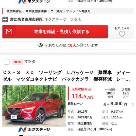
保証
保証付 (3ヶ月・3000km)
販売店保証
車両状態評価書
グー鑑定
オンライン商談可
愛知県名古屋市緑区
ネクステージ 大高店
お気に入り
在庫を確認・見積り依頼する
8人
今あなたの他に
が見ています
マツダ
NEW
ＣＸ－３ ＸＤ ツーリング Ｌパッケージ 禁煙車 ディー
ゼル マツダコネクトナビ バックカメラ 衝突軽減 レーダ
ークルーズ ブラインドスポットモニター シートヒーター
支払総額
(税込)
本体価格
諸費用
ＬＥＤヘッド ＥＴＣ 純正１８インチアルミ 車線逸脱警
102.8
12.1
114.
9
万円
万円
万円
報 スマートキー
8,400
通常ローン
月々
円
年式
2015年
走行
9.5万km
車検
2028年4月
排気
1500cc
整備
法定整備付
修復
なし
保証
保証付 (3ヶ月・3000km)