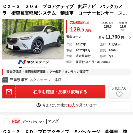
ＣＸ－３ ２０Ｓ プロアクティブ 純正ナビ バックカメ
ラ 衝突被害軽減システム 禁煙車 コーナーセンサー スマ
ートキー ＬＥＤヘッド ビルトインＥＴＣ 純正１８インチ
支払総額
(税込)
本体価格
諸費用
アルミ 車線逸脱警報 オートライト オートエアコン
118.3
11.6
129.
9
万円
万円
万円
11,700
通常ローン
月々
円
年式
2017年
走行
7.1万km
車検
2027年1月
排気
2000cc
整備
法定整備付
修復
なし
保証
保証付 (3ヶ月・3000km)
販売店保証
車両状態評価書
グー鑑定
オンライン商談可
三重県津市
ネクステージ 津店
お気に入り
在庫を確認・見積り依頼する
18人
今あなたの他に
が見ています
マツダ
NEW
グーネットセレクト
ＣＸ－３ ＸＤ プロアクティブ Ｓパッケージ 禁煙車 純