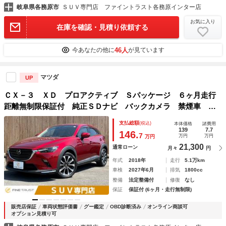
岐阜県各務原市
ＳＵＶ専門店 ファイントラスト各務原インター店
お気に入り
在庫を確認・見積り依頼する
46人
今あなたの他に
が見ています
マツダ
UP
ＣＸ－３ ＸＤ プロアクティブ Ｓパッケージ ６ヶ月走行
距離無制限保証付 純正ＳＤナビ バックカメラ 禁煙車 レ
ーダークルーズコントロール ＥＴＣ 衝突軽減ブレーキ Ｂ
支払総額
(税込)
本体価格
諸費用
ｌｕｅｔｏｏｔｈ ＵＳＢポート ブラインドスポットモニタ
139
7.7
146.
7
万円
万円
万円
ー シートヒーター
21,300
通常ローン
月々
円
年式
2018年
走行
5.1万km
車検
2027年6月
排気
1800cc
整備
法定整備付
修復
なし
保証
保証付 (6ヶ月・走行無制限)
販売店保証
車両状態評価書
グー鑑定
OBD診断済み
オンライン商談可
オプション見積り可