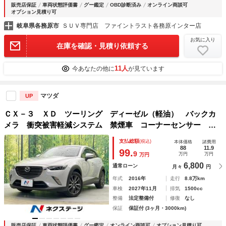
販売店保証
車両状態評価書
グー鑑定
OBD診断済み
オンライン商談可
オプション見積り可
岐阜県各務原市
ＳＵＶ専門店 ファイントラスト各務原インター店
お気に入り
在庫を確認・見積り依頼する
11人
今あなたの他に
が見ています
マツダ
UP
ＣＸ－３ ＸＤ ツーリング ディーゼル（軽油） バックカ
メラ 衝突被害軽減システム 禁煙車 コーナーセンサー ス
マートキー ＬＥＤヘッド ビルトインＥＴＣ クルコン 純
支払総額
(税込)
本体価格
諸費用
正１８インチアルミ オートライト オートエアコン
88
11.9
99.
9
万円
万円
万円
6,800
通常ローン
月々
円
年式
2016年
走行
8.8万km
車検
2027年11月
排気
1500cc
整備
法定整備付
修復
なし
保証
保証付 (3ヶ月・3000km)
販売店保証
車両状態評価書
グー鑑定
オンライン商談可
オプション見積り可