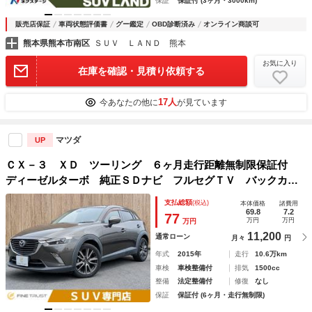
保証
保証付 (3ヶ月・3000km)
販売店保証
車両状態評価書
グー鑑定
OBD診断済み
オンライン商談可
熊本県熊本市南区
ＳＵＶ ＬＡＮＤ 熊本
お気に入り
在庫を確認・見積り依頼する
17人
今あなたの他に
が見ています
マツダ
UP
ＣＸ－３ ＸＤ ツーリング ６ヶ月走行距離無制限保証付
ディーゼルターボ 純正ＳＤナビ フルセグＴＶ バックカメ
ラ 禁煙車 ＥＴＣ クルーズコントロール 衝突軽減ブレー
支払総額
(税込)
本体価格
諸費用
キ ＬＥＤヘッドライト スマートキー コーナーセンサー
69.8
7.2
77
万円
万円
万円
11,200
通常ローン
月々
円
年式
2015年
走行
10.6万km
車検
車検整備付
排気
1500cc
整備
法定整備付
修復
なし
保証
保証付 (6ヶ月・走行無制限)