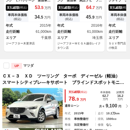
ング Ｌパッケージ 禁煙車
ング 禁煙車 純正ナビ フル
クティブ グ
ＢＯＳＥサウンド 純正ナビ
セグＴＶ ブラインドスポット
み ディーゼ
53.
64.
5
7
支払総額
支払総額
支払総額
(税込)
(税込)
(税込)
万円
万円
地デジ バックカメラ シート
モニター 純正１８インチアル
Ｄナビ レー
ヒーター クルーズコントロー
ミホイール ＥＴＣ クルーズ
トロール バ
車両本体価格
車両本体価格
車両本体価格
34.
45.
5
9
万円
万円
ル ＥＴＣ スマートキー 衝
コントロール ＬＥＤヘッドラ
軽減ブレーキ
(税込)
(税込)
(税込)
突軽減ブレーキ レーンアシス
イト アイドリングストップ
ー 禁煙 フ
年式
2015年
年式
2016年
年式
ト 雹害車
スマートキープッシュスタート
ートゥース接
走行距離
61,000km
走行距離
61,000km
走行距離
ー スマート
エリア
千葉県
エリア
埼玉県
エリア
ジーアフター木更津店
ジーアフターＭＥＧＡ越谷レイク
ＳＵＶ専門店 
タウン店
小牧店
マツダ
UP
ＣＸ－３ ＸＤ ツーリング ターボ ディーゼル（軽油）
スマートシティブレ―キサポート ブラインドスポットモニタ
リング 純正革巻きステアリング クルーズコントロール
支払総額
(税込)
本体価格
諸費用
ＥＴＣ ＬＥＤヘッド Ｂｌｕｅｔｏｏｔｈ
62.7
16.2
78.
9
万円
万円
万円
9,100
通常ローン
月々
円
年式
2015年
走行
10.2万km
車検
車検整備付
排気
1500cc
整備
法定整備付
修復
なし