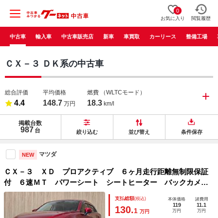
0
お気に入り
閲覧履歴
中古車
輸入車
中古車販売店
新車
車買取
カーリース
整備工場
ＣＸ－３ ＤＫ系の中古車
総合評価
平均価格
燃費
（WLTCモード）
4.4
148.7
18.3
万円
km/l
掲載台数
987
台
絞り込む
並び替え
条件保存
マツダ
NEW
ＣＸ－３ ＸＤ プロアクティブ ６ヶ月走行距離無制限保証
付 ６速ＭＴ パワーシート シートヒーター バックカメ
ラ 禁煙車 ＬＥＤヘッドライト 純正ＳＤナビ レーダーク
支払総額
(税込)
本体価格
諸費用
ルーズコントロール ブラインドスポットモニター Ｂｌｕｅ
119
11.1
130.
1
万円
万円
万円
ｔｏｏｔｈ