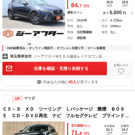
アイドリングストップ スマートキープッシュスタート
45.9
18.8
64.
7
万円
万円
万円
6,800
通常ローン
月々
円
年式
2016年
走行
6.1万km
車検
なし
排気
1500cc
整備
法定整備無
修復
なし
保証
保証無
OBD診断済み
オンライン商談可
オプション見積り可
ローン仮審査
埼玉県草加市
ジーアフターＭＥＧＡ越谷レイクタウン店
お気に入り
在庫を確認・見積り依頼する
49人
今あなたの他に
が見ています
マツダ
UP
ＣＸ－３ ＸＤ ツーリング Ｌパッケージ 禁煙 ＢＯＳ
Ｅ ＣＤ・ＤＶＤ再生 ナビ フルセグテレビ ブラインドス
ポットモニター ヘッドアップディスプレイ クルーズコント
支払総額
(税込)
本体価格
諸費用
ロール スマートキー プッシュスタート ＥＴＣ 純正１８
61.1
10.7
71.
8
万円
万円
万円