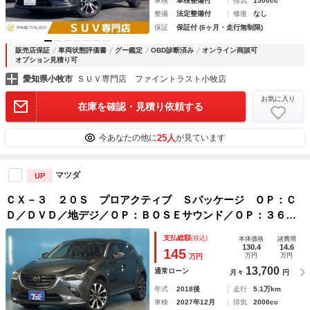
車検
車検整備付
排気
1500cc
整備
法定整備付
修復
なし
保証
保証付 (6ヶ月・走行無制限)
販売店保証
車両状態評価書
グー鑑定
OBD診断済み
オンライン商談可
オプション見積り可
愛知県小牧市
ＳＵＶ専門店 ファイントラスト小牧店
お気に入り
在庫を確認・見積り依頼する
25人
今あなたの他に
が見ています
マツダ
UP
ＣＸ－３ ２０Ｓ プロアクティブ Ｓパッケージ ＯＰ：Ｃ
Ｄ／ＤＶＤ／地デジ／ＯＰ：ＢＯＳＥサウンド／ＯＰ：３６０
度ビューモニターフロントパーキングセンサー／ＢＳＭ／アダ
支払総額
(税込)
本体価格
諸費用
プティブヘッドライト／マツダコネクトナビ／ドライブレコー
130.4
14.6
145
万円
万円
万円
ダー／ワンオーナー
13,700
通常ローン
月々
円
年式
2018後
走行
5.1万km
車検
2027年12月
排気
2000cc