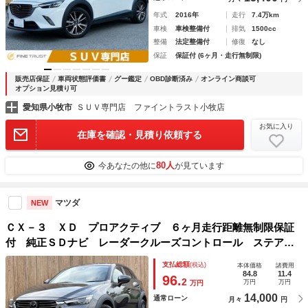
年式
2016年
走行
7.4万km
車検
車検整備付
排気
1500cc
整備
法定整備付
修復
なし
保証
保証付 (6ヶ月・走行無制限)
販売店保証
車両状態評価書
グー鑑定
OBD診断済み
オンライン商談可
オプション見積り可
愛知県小牧市
ＳＵＶ専門店 ファイントラスト小牧店
お気に入り
在庫を確認・見積り依頼する
80人
今あなたの他に
が見ています
マツダ
NEW
ＣＸ－３ ＸＤ プロアクティブ ６ヶ月走行距離無制限保証
付 純正ＳＤナビ レーダークルーズコントロール ステアリ
ングヒーター シートヒーター コーナーセンサー 禁煙車
支払総額
(税込)
本体価格
諸費用
ＥＴＣ 衝突軽減ブレーキ ハーフレザー ブルートゥース
84.8
11.4
96.
2
万円
万円
万円
14,000
通常ローン
月々
円