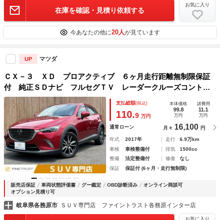
お気に入り
在庫を確認・見積り依頼する
20人
今あなたの他に
が見ています
マツダ
UP
ＣＸ－３ ＸＤ プロアクティブ ６ヶ月走行距離無制限保証
付 純正ＳＤナビ フルセグＴＶ レーダークルーズコントロ
ール 禁煙車 ＥＴＣ バックカメラ 衝突軽減ブレーキ パ
支払総額
(税込)
本体価格
諸費用
ーキングアシスト クリアランスソナー ブラインドスポット
99.8
11.1
110.
9
万円
万円
万円
モニター
16,100
通常ローン
月々
円
年式
2017年
走行
6.9万km
車検
車検整備付
排気
1500cc
整備
法定整備付
修復
なし
保証
保証付 (6ヶ月・走行無制限)
販売店保証
車両状態評価書
グー鑑定
OBD診断済み
オンライン商談可
オプション見積り可
岐阜県各務原市
ＳＵＶ専門店 ファイントラスト各務原インター店
お気に入り