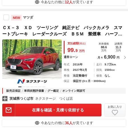
12人
今あなたの他に
が見ています
マツダ
NEW
ＣＸ－３ ＸＤ ツーリング 純正ナビ バックカメラ スマ
ートブレーキ レーダークルーズ ＢＳＭ 禁煙車 ハーフレ
ザーシート ＨＵＤ ＬＥＤヘッド オートライト 純正１８
支払総額
(税込)
本体価格
諸費用
インチＡＷ 純正革巻きステアリング ＥＴＣ スマートキー
88.6
11.3
99.
9
万円
万円
万円
6,900
通常ローン
月々
円
年式
2016年
走行
9.7万km
車検
2027年2月
排気
1500cc
整備
法定整備付
修復
なし
保証
保証付 (3ヶ月・3000km)
販売店保証
車両状態評価書
グー鑑定
オンライン商談可
茨城県つくば市
ネクステージ つくば店
お気に入り
在庫を確認・見積り依頼する
36人
今あなたの他に
が見ています