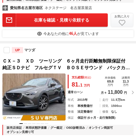
愛知県名古屋市港区
ネクステージ 名古屋茶屋店
お気に入り
在庫を確認・見積り依頼する
46人
今あなたの他に
が見ています
マツダ
UP
ＣＸ－３ ＸＤ ツーリング ６ヶ月走行距離無制限保証付
純正ＳＤナビ フルセグＴＶ ＢＯＳＥサウンド バックカメ
ラ レーダークルーズコントロール 禁煙車 ＥＴＣ 衝突軽
支払総額
(税込)
本体価格
諸費用
減ブレーキ ブラインドスポットモニター ハーフレザーシー
69.8
11.3
81.
1
万円
万円
万円
ト
11,800
通常ローン
月々
円
年式
2015年
走行
11.5万km
車検
車検整備付
排気
1500cc
整備
法定整備付
修復
なし
保証
保証付 (6ヶ月・走行無制限)
販売店保証
車両状態評価書
グー鑑定
OBD診断済み
オンライン商談可
オプション見積り可