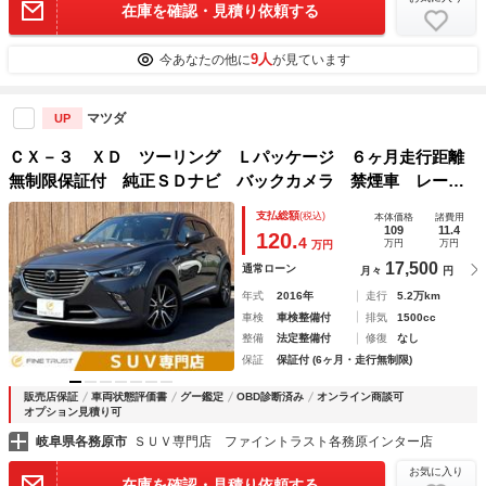
在庫を確認・見積り依頼する
9人
今あなたの他に
が見ています
マツダ
UP
ＣＸ－３ ＸＤ ツーリング Ｌパッケージ ６ヶ月走行距離
無制限保証付 純正ＳＤナビ バックカメラ 禁煙車 レーダ
ークルーズコントロール ＥＴＣ フルセグＴＶ ブラインド
支払総額
(税込)
本体価格
諸費用
スポットモニター 衝突軽減ブレーキ シートヒーター Ｂｌ
109
11.4
120.
4
万円
万円
万円
ｕｅｔｏｏｔｈ
17,500
通常ローン
月々
円
年式
2016年
走行
5.2万km
車検
車検整備付
排気
1500cc
整備
法定整備付
修復
なし
保証
保証付 (6ヶ月・走行無制限)
販売店保証
車両状態評価書
グー鑑定
OBD診断済み
オンライン商談可
オプション見積り可
岐阜県各務原市
ＳＵＶ専門店 ファイントラスト各務原インター店
お気に入り
在庫を確認・見積り依頼する