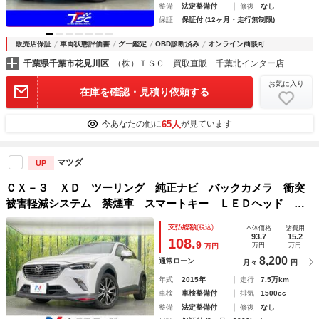
整備
法定整備付
修復
なし
保証
保証付 (12ヶ月・走行無制限)
販売店保証
車両状態評価書
グー鑑定
OBD診断済み
オンライン商談可
千葉県千葉市花見川区
（株）ＴＳＣ 買取直販 千葉北インター店
お気に入り
在庫を確認・見積り依頼する
65人
今あなたの他に
が見ています
マツダ
UP
ＣＸ－３ ＸＤ ツーリング 純正ナビ バックカメラ 衝突
被害軽減システム 禁煙車 スマートキー ＬＥＤヘッド ビ
ルトインＥＴＣ クルコン 純正１８インチアルミ オートラ
支払総額
(税込)
本体価格
諸費用
イト オートエアコン
93.7
15.2
108.
9
万円
万円
万円
8,200
通常ローン
月々
円
年式
2015年
走行
7.5万km
車検
車検整備付
排気
1500cc
整備
法定整備付
修復
なし