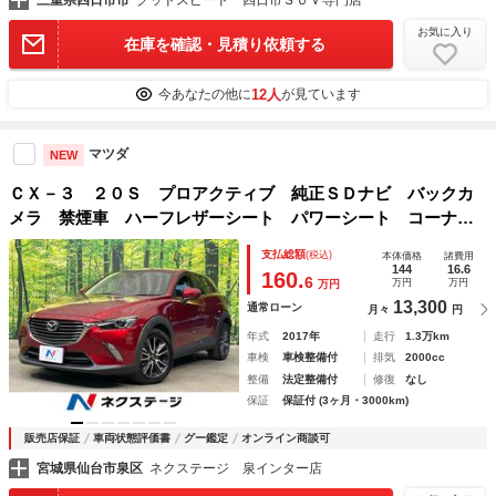
三重県四日市市
グッドスピード 四日市ＳＵＶ専門店
お気に入り
在庫を確認・見積り依頼する
12人
今あなたの他に
が見ています
マツダ
NEW
ＣＸ－３ ２０Ｓ プロアクティブ 純正ＳＤナビ バックカ
メラ 禁煙車 ハーフレザーシート パワーシート コーナー
センサー スマートキー ＬＥＤヘッド 純正１８インチアル
支払総額
(税込)
本体価格
諸費用
ミ オートライト オートエアコン Ｂｌｕｅｔｏｏｔｈ Ｃ
144
16.6
160.
6
万円
万円
万円
Ｄ
13,300
通常ローン
月々
円
年式
2017年
走行
1.3万km
車検
車検整備付
排気
2000cc
整備
法定整備付
修復
なし
保証
保証付 (3ヶ月・3000km)
販売店保証
車両状態評価書
グー鑑定
オンライン商談可
宮城県仙台市泉区
ネクステージ 泉インター店