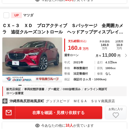
マツダ
UP
ＣＸ－３ ＸＤ プロアクティブ Ｓパッケージ 全周囲カメ
ラ 追従クルーズコントロール ヘッドアップディスプレイ
ブラインドスポットモニター 障害物センサー シートヒータ
支払総額
(税込)
本体価格
諸費用
ー パドルシフト オートホールド Ｂｌｕｅｔｏｏｔｈ フ
149.9
10.9
160.
8
万円
万円
万円
ルセグ 純正アルミ
11,000
通常ローン
月々
円
年式
2021年
走行
4.3万km
車検
車検整備付
排気
1800cc
整備
法定整備付
修復
なし
保証
保証付 (1ヶ月・1000km)
販売店保証
車両状態評価書
グー鑑定
OBD診断済み
オンライン商談可
ローン仮審査
沖縄県島尻郡南風原町
グッドスピード ＭＥＧＡ ＳＵＶ南風原店
お気に入り
在庫を確認・見積り依頼する
18人
今あなたの他に
が見ています