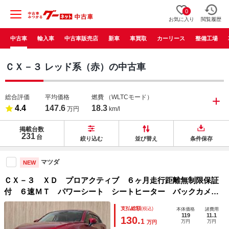
0
お気に入り
閲覧履歴
中古車
輸入車
中古車販売店
新車
車買取
カーリース
整備工場
ＣＸ－３ レッド系（赤）の中古車
総合評価
平均価格
燃費
（WLTCモード）
4.4
147.6
18.3
万円
km/l
掲載台数
231
台
絞り込む
並び替え
条件保存
マツダ
NEW
ＣＸ－３ ＸＤ プロアクティブ ６ヶ月走行距離無制限保証
付 ６速ＭＴ パワーシート シートヒーター バックカメ
ラ 禁煙車 ＬＥＤヘッドライト 純正ＳＤナビ レーダーク
支払総額
(税込)
本体価格
諸費用
ルーズコントロール ブラインドスポットモニター Ｂｌｕｅ
119
11.1
130.
1
万円
万円
万円
ｔｏｏｔｈ