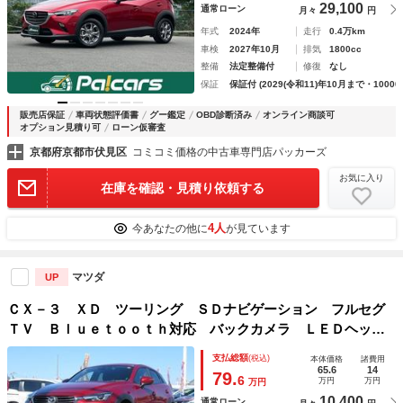
29,100
通常ローン
月々
円
年式
2024年
走行
0.4万km
車検
2027年10月
排気
1800cc
整備
法定整備付
修復
なし
保証
保証付 (2029(令和11)年10月まで・10000
販売店保証
車両状態評価書
グー鑑定
OBD診断済み
オンライン商談可
オプション見積り可
ローン仮審査
京都府京都市伏見区
コミコミ価格の中古車専門店パッカーズ
お気に入り
在庫を確認・見積り依頼する
4人
今あなたの他に
が見ています
マツダ
UP
ＣＸ－３ ＸＤ ツーリング ＳＤナビゲーション フルセグ
ＴＶ Ｂｌｕｅｔｏｏｔｈ対応 バックカメラ ＬＥＤヘッド
ライト クルーズコントロール 衝突安全ボディ アイドリン
支払総額
(税込)
本体価格
諸費用
グストップ スマートキー 衝突軽減ブレーキ
65.6
14
79.
6
万円
万円
万円
10,400
通常ローン