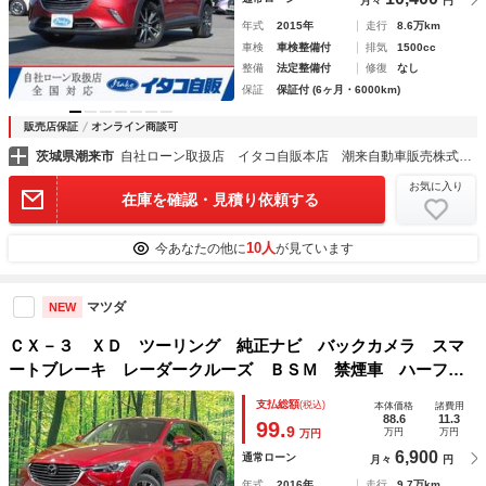
月々
円
年式
2015年
走行
8.6万km
車検
車検整備付
排気
1500cc
整備
法定整備付
修復
なし
保証
保証付 (6ヶ月・6000km)
販売店保証
オンライン商談可
茨城県潮来市
自社ローン取扱店 イタコ自販本店 潮来自動車販売株式会社
お気に入り
在庫を確認・見積り依頼する
10人
今あなたの他に
が見ています
マツダ
NEW
ＣＸ－３ ＸＤ ツーリング 純正ナビ バックカメラ スマ
ートブレーキ レーダークルーズ ＢＳＭ 禁煙車 ハーフレ
ザーシート ＨＵＤ ＬＥＤヘッド オートライト 純正１８
支払総額
(税込)
本体価格
諸費用
インチＡＷ 純正革巻きステアリング ＥＴＣ スマートキー
88.6
11.3
99.
9
万円
万円
万円
6,900
通常ローン
月々
円
年式
2016年
走行
9.7万km