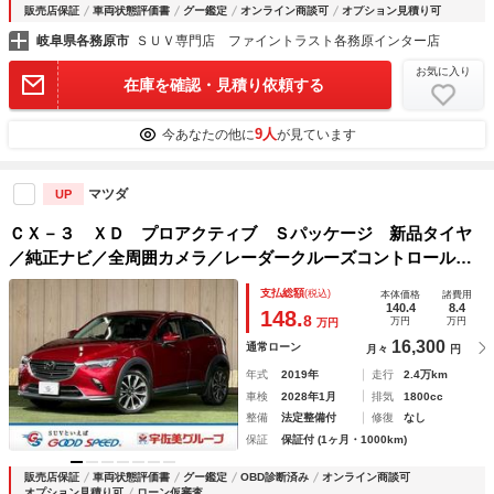
販売店保証
車両状態評価書
グー鑑定
オンライン商談可
オプション見積り可
岐阜県各務原市
ＳＵＶ専門店 ファイントラスト各務原インター店
お気に入り
在庫を確認・見積り依頼する
9人
今あなたの他に
が見ています
マツダ
UP
ＣＸ－３ ＸＤ プロアクティブ Ｓパッケージ 新品タイヤ
／純正ナビ／全周囲カメラ／レーダークルーズコントロール／
シートヒーター／クリアランスソナー／ステアリングヒーター
支払総額
(税込)
本体価格
諸費用
／シートメモリー／レーン逸脱警告／パワーシート／ヘッドア
140.4
8.4
148.
8
万円
万円
万円
ップディスプレイ
16,300
通常ローン
月々
円
年式
2019年
走行
2.4万km
車検
2028年1月
排気
1800cc
整備
法定整備付
修復
なし
保証
保証付 (1ヶ月・1000km)
販売店保証
車両状態評価書
グー鑑定
OBD診断済み
オンライン商談可
オプション見積り可
ローン仮審査