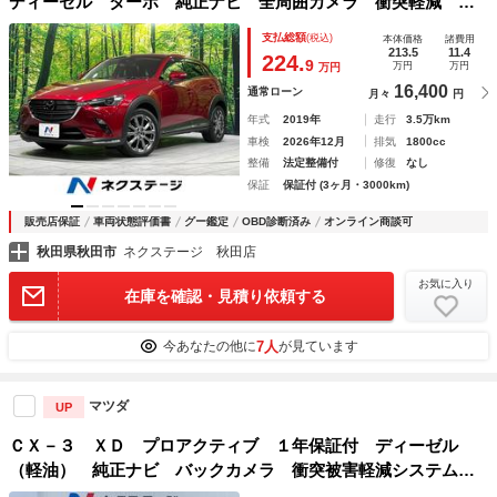
ディーゼル ターボ 純正ナビ 全周囲カメラ 衝突軽減 レ
ーダークルーズ ＥＴＣ Ｂｌｕｅｔｏｏｔｈ コーナーセン
支払総額
(税込)
本体価格
諸費用
サー メモリー付パワーシート ＬＥＤヘッドライト ＬＥＤ
213.5
11.4
224.
9
万円
万円
万円
フォグ
16,400
通常ローン
月々
円
年式
2019年
走行
3.5万km
車検
2026年12月
排気
1800cc
整備
法定整備付
修復
なし
保証
保証付 (3ヶ月・3000km)
販売店保証
車両状態評価書
グー鑑定
OBD診断済み
オンライン商談可
秋田県秋田市
ネクステージ 秋田店
お気に入り
在庫を確認・見積り依頼する
7人
今あなたの他に
が見ています
マツダ
UP
ＣＸ－３ ＸＤ プロアクティブ １年保証付 ディーゼル
（軽油） 純正ナビ バックカメラ 衝突被害軽減システム
レーダークルーズ 禁煙車 ハーフレザーシート コーナーセ