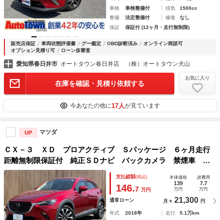
車検
車検整備付
排気
1500cc
整備
法定整備付
修復
なし
保証
保証付 (12ヶ月・走行無制限)
販売店保証
車両状態評価書
グー鑑定
OBD診断済み
オンライン商談可
オプション見積り可
ローン仮審査
愛知県春日井市
オートタウン春日井店 （株）オートタウン犬山
お気に入り
在庫を確認・見積り依頼する
17人
今あなたの他に
が見ています
マツダ
UP
ＣＸ－３ ＸＤ プロアクティブ Ｓパッケージ ６ヶ月走行
距離無制限保証付 純正ＳＤナビ バックカメラ 禁煙車 レ
ーダークルーズコントロール ＥＴＣ 衝突軽減ブレーキ Ｂ
支払総額
(税込)
本体価格
諸費用
ｌｕｅｔｏｏｔｈ ＵＳＢポート ブラインドスポットモニタ
139
7.7
146.
7
万円
万円
万円
ー シートヒーター
21,300
通常ローン
月々
円
年式
2018年
走行
5.1万km