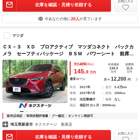
お気に入り
在庫を確認・見積り依頼する
20人
今あなたの他に
が見ています
マツダ
ＣＸ－３ ＸＤ プロアクティブ マツダコネクト バックカ
メラ セーフティパッケージ ＢＳＭ パワーシート 前席シ
ートヒーター ステアリングヒーター コーナーセンサー Ｅ
支払総額
(税込)
本体価格
諸費用
ＴＣ フルセグＴＶ ハーフレザーシート アダプティブＬＥ
134.3
11.6
145.
9
万円
万円
万円
Ｄ
12,200
通常ローン
月々
円
年式
2017年
走行
5.4万km
車検
2027年7月
排気
1500cc
整備
法定整備付
修復
なし
保証
保証付 (3ヶ月・3000km)
販売店保証
車両状態評価書
グー鑑定
オンライン商談可
埼玉県新座市
ネクステージ 新座店
お気に入り
在庫を確認・見積り依頼する