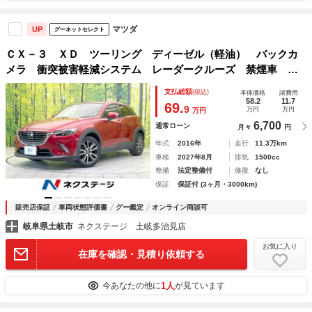
マツダ
UP
グーネットセレクト
ＣＸ－３ ＸＤ ツーリング ディーゼル（軽油） バックカ
メラ 衝突被害軽減システム レーダークルーズ 禁煙車 ハ
ーフレザーシート スマートキー ＬＥＤヘッド ナビ連動Ｅ
支払総額
(税込)
本体価格
諸費用
ＴＣ 純正１８インチアルミ オートハイビーム 車線逸脱警
58.2
11.7
69.
9
万円
万円
万円
報
6,700
通常ローン
月々
円
年式
2016年
走行
11.3万km
車検
2027年8月
排気
1500cc
整備
法定整備付
修復
なし
保証
保証付 (3ヶ月・3000km)
販売店保証
車両状態評価書
グー鑑定
オンライン商談可
岐阜県土岐市
ネクステージ 土岐多治見店
お気に入り
在庫を確認・見積り依頼する
1人
今あなたの他に
が見ています