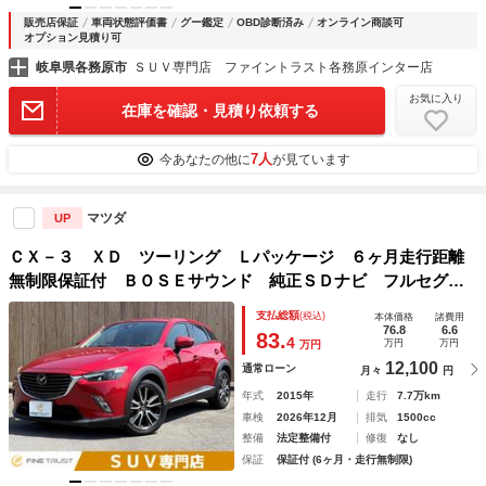
販売店保証
車両状態評価書
グー鑑定
OBD診断済み
オンライン商談可
オプション見積り可
岐阜県各務原市
ＳＵＶ専門店 ファイントラスト各務原インター店
お気に入り
在庫を確認・見積り依頼する
7人
今あなたの他に
が見ています
マツダ
UP
ＣＸ－３ ＸＤ ツーリング Ｌパッケージ ６ヶ月走行距離
無制限保証付 ＢＯＳＥサウンド 純正ＳＤナビ フルセグＴ
Ｖ 禁煙車 バックカメラ レーダークルーズコントロール
支払総額
(税込)
本体価格
諸費用
ＥＴＣ ハーフレザー シートヒーター Ｂｌｕｅｔｏｏｔ
76.8
6.6
83.
4
万円
万円
万円
ｈ 衝突軽減ブレーキ
12,100
通常ローン
月々
円
年式
2015年
走行
7.7万km
車検
2026年12月
排気
1500cc
整備
法定整備付
修復
なし
保証
保証付 (6ヶ月・走行無制限)