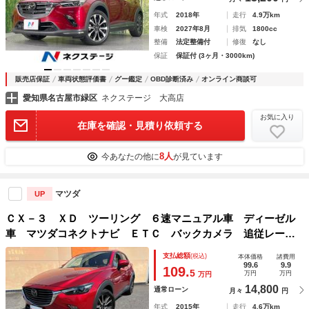
年式
2018年
走行
4.9万km
車検
2027年8月
排気
1800cc
整備
法定整備付
修復
なし
保証
保証付 (3ヶ月・3000km)
販売店保証
車両状態評価書
グー鑑定
OBD診断済み
オンライン商談可
愛知県名古屋市緑区
ネクステージ 大高店
お気に入り
在庫を確認・見積り依頼する
8人
今あなたの他に
が見ています
マツダ
UP
ＣＸ－３ ＸＤ ツーリング ６速マニュアル車 ディーゼル
車 マツダコネクトナビ ＥＴＣ バックカメラ 追従レーダ
ークルーズコントロール 衝突被害軽減システム オートライ
支払総額
(税込)
本体価格
諸費用
ト ＬＥＤヘッドランプ スマートキー ハーフレザーシート
99.6
9.9
109.
5
万円
万円
万円
14,800
通常ローン
月々
円
年式
2015年
走行
4.6万km