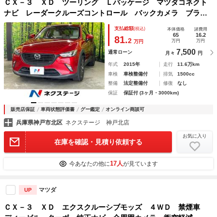
ＣＸ－３ ＸＤ ツーリング Ｌパッケージ マツダコネクト
ナビ レーダークルーズコントロール バックカメラ ブライ
ンドスポットモニター 前席シートヒーター ＥＴＣ
支払総額
(税込)
本体価格
諸費用
65
16.2
81.
2
万円
万円
万円
7,500
通常ローン
月々
円
年式
2015年
走行
11.6万km
車検
車検整備付
排気
1500cc
整備
法定整備付
修復
なし
保証
保証付 (3ヶ月・3000km)
販売店保証
車両状態評価書
グー鑑定
オンライン商談可
兵庫県神戸市北区
ネクステージ 神戸北店
お気に入り
在庫を確認・見積り依頼する
17人
今あなたの他に
が見ています
マツダ
UP
ＣＸ－３ ＸＤ エクスクルーシブモッズ ４ＷＤ 禁煙車