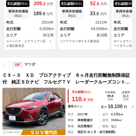
ＳＣＢＳ・フルセグナビ・全周
フルセグＴＶ オートクルーズ
ーゼル車 マ
209.
52.
2
5
支払総額
支払総額
支払総額
(税込)
(税込)
(税込)
万円
万円
囲カメラ・ＢＴオーディオ・Ｌ
コントロール ＬＥＤヘッドラ
ビ ＥＴＣ 
ＥＤライト・フォグＬＥＤ・ハ
イト ＥＴＣ ブラインドスポ
従レーダーク
車両本体価格
車両本体価格
車両本体価格
189.
33.
9
5
万円
万円
ーフレザーシート・シートヒー
ットモニター Ｂｌｕｅｔｏｏ
ル 衝突被害
(税込)
(税込)
(税込)
ター・ＡＣＣ・ＬＫＡ・ＢＳ
ｔｈ接続 ＣＤ＆ＤＶＤ レー
ートライト 
年式
2024年
年式
2015年
年式
Ｍ・ＨＵＤ・Ｃソナー・アイド
ンキープアシスト ＵＳＢ
プ スマート
走行距離
8,000km
走行距離
69,000km
走行距離
リングストップ
ーシート
エリア
埼玉県
エリア
新潟県
エリア
ユーパーク スクウェアー店 Ｊ
ジーアフターＭＥＧＡ新潟店
オートタウン春
Ｕ適正販売店
ートタウン犬山
マツダ
UP
ＣＸ－３ ＸＤ プロアクティブ ６ヶ月走行距離無制限保証
付 純正ＳＤナビ フルセグＴＶ レーダークルーズコントロ
ール 禁煙車 ＥＴＣ バックカメラ 衝突軽減ブレーキ パ
支払総額
(税込)
本体価格
諸費用
ーキングアシスト クリアランスソナー ブラインドスポット
99.8
11.1
110.
9
万円
万円
万円
モニター
16,100
通常ローン
月々
円
年式
2017年
走行
6.9万km
車検
車検整備付
排気
1500cc
整備
法定整備付
修復
なし
保証
保証付 (6ヶ月・走行無制限)