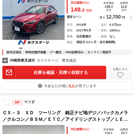
支払総額
(税込)
本体価格
諸費用
ンサー ＬＥＤヘッド ＥＴＣ 純正１８インチアルミ
138.3
11.6
149.
9
万円
万円
万円
12,700
通常ローン
月々
円
年式
2018年
走行
6.0万km
車検
2027年6月
排気
1800cc
整備
法定整備付
修復
なし
保証
保証付 (12ヶ月・走行無制限)
販売店保証
車両状態評価書
グー鑑定
OBD診断済み
オンライン商談可
沖縄県豊見城市
ネクステージ 豊見城店
お気に入り
在庫を確認・見積り依頼する
6人
今あなたの他に
が見ています
マツダ
UP
ＣＸ－３ ＸＤ ツーリング 純正ナビ地デジ／バックカメラ
／クルコン／ＢＳＭ／ＥＴＣ／アイドリングストップ／ＬＥＤ
ヘッドライト／オートライト／スマートキー／プッシュスター
支払総額
(税込)
本体価格
諸費用
ト／ステアリングリモコン／純正１８インチＡＷ／ＣＤ・ＤＶ
114.1
10.7