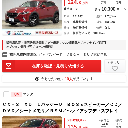
124.
8
万円
万円
万円
Ｄ
10,300
通常ローン
月々
円
年式
2015年
走行
2.7万km
車検
車検整備付
排気
1500cc
整備
法定整備付
修復
なし
保証
保証付 (1ヶ月・1000km)
販売店保証
車両状態評価書
グー鑑定
OBD診断済み
オンライン商談可
オプション見積り可
ローン仮審査
福岡県福岡市東区
グッドスピード ＭＥＧＡ ＳＵＶ東福岡店
お気に入り
在庫を確認・見積り依頼する
10人
今あなたの他に
が見ています
マツダ
UP
ＣＸ－３ ＸＤ Ｌパッケージ ＢＯＳＥスピーカー／ＣＤ／
ＤＶＤ／シートメモリ／ＢＳＭ／ヘッドアップディスプレイ／
コーナーセンサー／シートヒーター／ステアリングヒーター／
支払総額
(税込)
本体価格
諸費用
追従クルコン／バックカメラ／パドルシフト／パワーシート
124.8
11
135.
8
万円
万円
万円