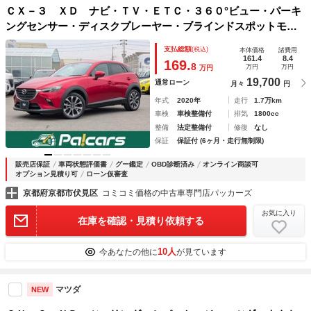
ＣＸ－３ ＸＤ ナビ・ＴＶ・ＥＴＣ・３６０°ビュー・パーキ
ングセンサー・ディスクプレーヤー・ブラインドスポットモニ
ター・アドバンスドスマートシティブレーキサポート・アドバ
支払総額
(税込)
本体価格
諸費用
ンストキーレスエントリー・アフター保証半年間付
161.4
8.4
169.
8
万円
万円
万円
19,700
通常ローン
月々
円
年式
2020年
走行
1.7万km
車検
車検整備付
排気
1800cc
整備
法定整備付
修復
なし
保証
保証付 (6ヶ月・走行無制限)
販売店保証
車両状態評価書
グー鑑定
OBD診断済み
オンライン商談可
オプション見積り可
ローン仮審査
京都府京都市伏見区
コミコミ価格の中古車専門店パッカーズ
お気に入り
在庫を確認・見積り依頼する
10人
今あなたの他に
が見ています
マツダ
NEW