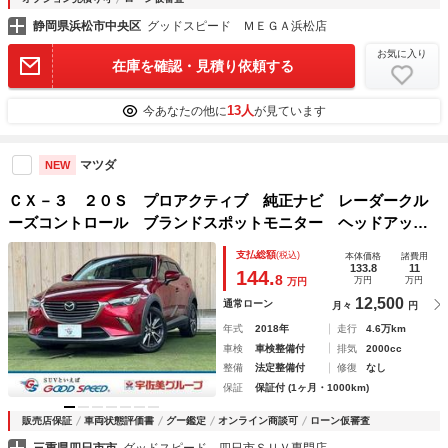
静岡県浜松市中央区
グッドスピード ＭＥＧＡ浜松店
お気に入り
在庫を確認・見積り依頼する
13人
今あなたの他に
が見ています
マツダ
NEW
ＣＸ－３ ２０Ｓ プロアクティブ 純正ナビ レーダークル
ーズコントロール ブランドスポットモニター ヘッドアップ
ディスプレイ クリアランスソナー ＣＤ・ＤＶＤ再生 バッ
支払総額
(税込)
本体価格
諸費用
クカメラ レーンキープ ＬＥＤ スマートキー 純正１８型
133.8
11
144.
8
万円
万円
万円
アルミ
12,500
通常ローン
月々
円
年式
2018年
走行
4.6万km
車検
車検整備付
排気
2000cc
整備
法定整備付
修復
なし
保証
保証付 (1ヶ月・1000km)
販売店保証
車両状態評価書
グー鑑定
オンライン商談可
ローン仮審査