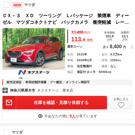
マツダ
NEW
ＣＸ－３ ＸＤ ツーリング Ｌパッケージ 禁煙車 ディー
ゼル マツダコネクトナビ バックカメラ 衝突軽減 レーダ
ークルーズ ブラインドスポットモニター シートヒーター
支払総額
(税込)
本体価格
諸費用
ＬＥＤヘッド ＥＴＣ 純正１８インチアルミ 車線逸脱警
101.8
12.1
113.
9
万円
万円
万円
報 スマートキー
8,400
通常ローン
月々
円
年式
2015年
走行
9.5万km
車検
2028年4月
排気
1500cc
整備
法定整備付
修復
なし
保証
保証付 (3ヶ月・3000km)
販売店保証
車両状態評価書
グー鑑定
オンライン商談可
神奈川県厚木市
ネクステージ 厚木店
お気に入り
在庫を確認・見積り依頼する
9人
今あなたの他に
が見ています
マツダ