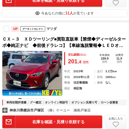
在庫を確認・見積り依頼する
11人
今あなたの他に
が見ています
マツダ
UP
グーネットセレクト
ＣＸ－３ ＸＤツーリング■買取直販車【禁煙◆ディーゼルター
ボ◆純正ナビ ◆前後ドラレコ】【車線逸脱警報◆ＬＥＤオー
トライト◆ステリモ◆ソナー◆Ｂカメラ】【Ａｐｐｌｅ Ｃａ
支払総額
(税込)
本体価格
諸費用
ｒ Ｐｌａｙ◆ＥＴＣ◆ＣＤ／ＤＶＤ／ＢＴ／ＵＳＢ／ＴＶ】
189.9
11.9
201.
8
万円
万円
万円
【純正１６ＡＷ◆ブレーキホールド◆保証書】
年式
2023年
走行
3.2万km
車検
2026年11月
排気
1800cc
整備
法定整備無
修復
なし
保証
保証無
車両状態評価書
グー鑑定
オンライン商談可
オプション見積り可
ローン仮審査
神奈川県横浜市戸塚区
（株）ケーユー 湘南戸塚店
お気に入り
在庫を確認・見積り依頼する