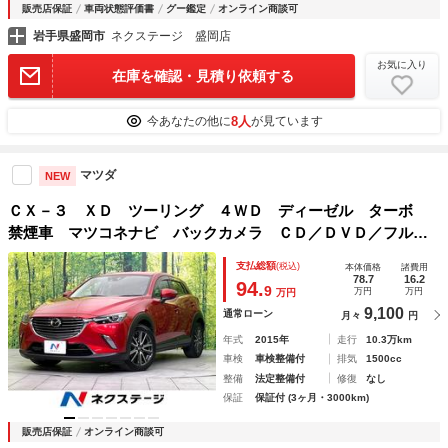
販売店保証
車両状態評価書
グー鑑定
オンライン商談可
岩手県盛岡市
ネクステージ 盛岡店
お気に入り
在庫を確認・見積り依頼する
8人
今あなたの他に
が見ています
マツダ
NEW
ＣＸ－３ ＸＤ ツーリング ４ＷＤ ディーゼル ターボ
禁煙車 マツコネナビ バックカメラ ＣＤ／ＤＶＤ／フルセ
グ Ｂｌｕｅｔｏｏｔｈ 衝突軽減装置 レーダークルコン
支払総額
(税込)
本体価格
諸費用
ＬＥＤヘッド オートハイビーム ハーフレザーシート ＥＴ
78.7
16.2
94.
9
万円
万円
万円
Ｃ
9,100
通常ローン
月々
円
年式
2015年
走行
10.3万km
車検
車検整備付
排気
1500cc
整備
法定整備付
修復
なし
保証
保証付 (3ヶ月・3000km)
販売店保証
オンライン商談可