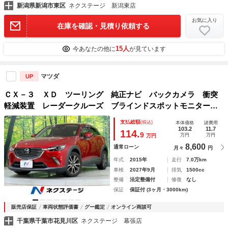
新潟県新潟市東区
ネクステージ 新潟東店
お気に入り
在庫を確認・見積り依頼する
15人
今あなたの他に
が見ています
マツダ
UP
ＣＸ－３ ＸＤ ツーリング 純正ナビ バックカメラ 衝突
軽減装置 レーダークルーズ ブラインドスポットモニター
レーンキープ クリアランスソナー 禁煙車 ＬＥＤヘッド
支払総額
(税込)
本体価格
諸費用
オートライト スマートキー 純正１８インチＡＷ
103.2
11.7
114.
9
万円
万円
万円
8,600
通常ローン
月々
円
年式
2015年
走行
7.0万km
車検
2027年9月
排気
1500cc
整備
法定整備付
修復
なし
保証
保証付 (3ヶ月・3000km)
販売店保証
車両状態評価書
グー鑑定
オンライン商談可
千葉県千葉市花見川区
ネクステージ 幕張店