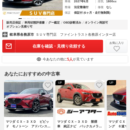
車検
2027年6月
排気
1800cc
整備
法定整備付
修復
なし
保証
保証付 (6ヶ月・走行無制限)
販売店保証
車両状態評価書
グー鑑定
OBD診断済み
オンライン商談可
オプション見積り可
岐阜県各務原市
ＳＵＶ専門店 ファイントラスト各務原インター店
お気に入り
在庫を確認・見積り依頼する
5人
今あなたの他に
が見ています
あなたにおすすめの中古車
UP
UP
マツダ ＣＸ－３ ＸＤ ビビッ
マツダ ＣＸ－３ ＸＤ 禁煙
マツダ ＣＸ－
ド モノトーン アドバンスト
車 純正ナビ バックカメラ
ング ６速マ