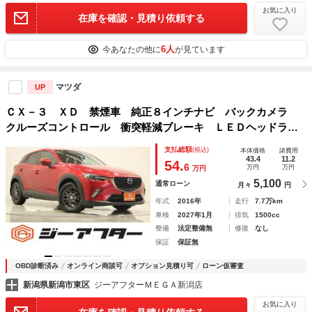
お気に入り
在庫を確認・見積り依頼する
6人
今あなたの他に
が見ています
マツダ
UP
ＣＸ－３ ＸＤ 禁煙車 純正８インチナビ バックカメラ
クルーズコントロール 衝突軽減ブレーキ ＬＥＤヘッドライ
ト ＥＴＣ クリアランスソナー アイドリングストップ Ｂ
支払総額
(税込)
本体価格
諸費用
ＬＵＥＴＯＯＴＨ接続 プッシュスタート
43.4
11.2
54.
6
万円
万円
万円
5,100
通常ローン
月々
円
年式
2016年
走行
7.7万km
車検
2027年1月
排気
1500cc
整備
法定整備無
修復
なし
保証
保証無
OBD診断済み
オンライン商談可
オプション見積り可
ローン仮審査
新潟県新潟市東区
ジーアフターＭＥＧＡ新潟店
お気に入り