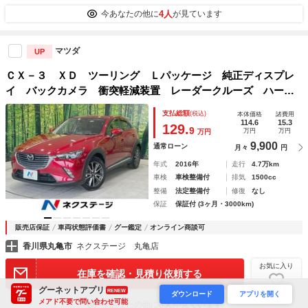
4人
今あなたの他に
が見ています
マツダ
UP
ＣＸ－３ ＸＤ ツーリング Ｌパッケージ 純正ディスプレ
イ バックカメラ 衝突軽減装置 レーダークルーズ ハーフ
レザーシート シートヒーター ブラインドスポットモニタ
支払総額
(税込)
本体価格
諸費用
ー ドラレコ スマートキー ＬＥＤヘッド ＥＴＣ 純正１
114.6
15.3
129.
9
万円
万円
万円
８インチアルミ
9,900
通常ローン
月々
円
年式
2016年
走行
4.7万km
車検
車検整備付
排気
1500cc
整備
法定整備付
修復
なし
保証
保証付 (3ヶ月・3000km)
販売店保証
車両状態評価書
グー鑑定
オンライン商談可
香川県丸亀市
ネクステージ 丸亀店
お気に入り
在庫を確認・見積り依頼する
グーネットアプリ
RENEW
ダウンロード
アプリを開く
メアド不要で問い合わせ可能
8人
今あなたの他に
が見ています