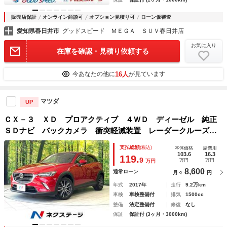
販売店保証
オンライン商談可
オプション見積り可
ローン仮審査
愛知県春日井市
グッドスピード ＭＥＧＡ ＳＵＶ春日井店
お気に入り
在庫を確認・見積り依頼する
16人
今あなたの他に
が見ています
マツダ
UP
ＣＸ－３ ＸＤ プロアクティブ ４ＷＤ ディーゼル 純正
ＳＤナビ バックカメラ 衝突軽減装置 レーダークルーズ
禁煙車 ハーフレザーシート シートヒーター パワーシー
支払総額
(税込)
本体価格
諸費用
ト コーナーセンサー スマートキー ＬＥＤヘッドライ
103.6
16.3
119.
9
万円
万円
万円
ト ＥＴＣ
8,600
通常ローン
月々
円
年式
2017年
走行
9.2万km
車検
車検整備付
排気
1500cc
整備
法定整備付
修復
なし
保証
保証付 (3ヶ月・3000km)