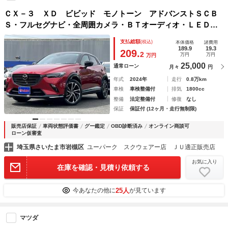
ＣＸ－３ ＸＤ ビビッド モノトーン アドバンストＳＣＢ
Ｓ・フルセグナビ・全周囲カメラ・ＢＴオーディオ・ＬＥＤラ
イト・フォグＬＥＤ・ハーフレザーシート・シートヒーター・
支払総額
(税込)
本体価格
諸費用
ＡＣＣ・ＬＫＡ・ＢＳＭ・ＨＵＤ・Ｃソナー・アイドリングス
189.9
19.3
209.
2
万円
万円
万円
トップ
25,000
通常ローン
月々
円
年式
2024年
走行
0.8万km
車検
車検整備付
排気
1800cc
整備
法定整備付
修復
なし
保証
保証付 (12ヶ月・走行無制限)
販売店保証
車両状態評価書
グー鑑定
OBD診断済み
オンライン商談可
ローン仮審査
埼玉県さいたま市岩槻区
ユーパーク スクウェアー店 ＪＵ適正販売店
お気に入り
在庫を確認・見積り依頼する
25人
今あなたの他に
が見ています
マツダ