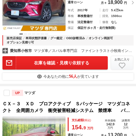
18,900
通常ローン
月々
円
年式
2017年
走行
5.4万km
車検
車検整備付
排気
1500cc
整備
法定整備付
修復
なし
保証
保証付 (6ヶ月・走行無制限)
販売店保証
車両状態評価書
グー鑑定
OBD診断済み
オンライン商談可
オプション見積り可
愛知県小牧市
マツダ車／スバル車専門店 ファイントラスト小牧南インター店
お気に入り
在庫を確認・見積り依頼する
56人
今あなたの他に
が見ています
マツダ
UP
ＣＸ－３ ＸＤ プロアクティブ Ｓパッケージ マツダコネ
クト 全周囲カメラ 衝突被害軽減システム 禁煙車 パワ
ーシート ドラレコ コーナーセンサー スマートキー ＬＥ
支払総額
(税込)
本体価格
諸費用
Ｄヘッド ＥＴＣ 純正１８インチアルミ オートエアコン
142.9
12
154.
9
万円
万円
万円
13,200
通常ローン
月々
円