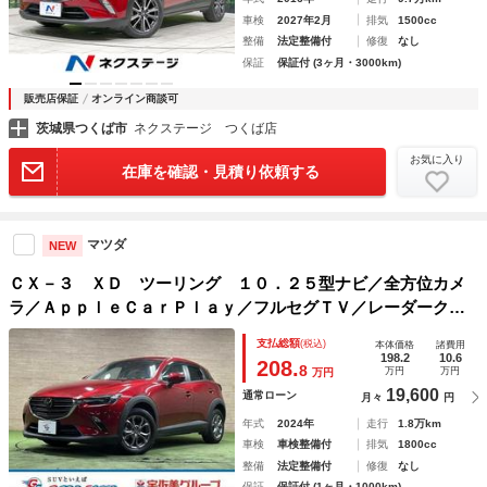
車検
2027年2月
排気
1500cc
整備
法定整備付
修復
なし
保証
保証付 (3ヶ月・3000km)
販売店保証
オンライン商談可
茨城県つくば市
ネクステージ つくば店
お気に入り
在庫を確認・見積り依頼する
マツダ
NEW
ＣＸ－３ ＸＤ ツーリング １０．２５型ナビ／全方位カメ
ラ／ＡｐｐｌｅＣａｒＰｌａｙ／フルセグＴＶ／レーダークル
ーズコントロール／ブラインドスポットモニター／ＬＥＤヘッ
支払総額
(税込)
本体価格
諸費用
ドライト／クリアランスソナー／レーンキープ／オートホール
198.2
10.6
208.
8
万円
万円
万円
ド
19,600
通常ローン
月々
円
年式
2024年
走行
1.8万km
車検
車検整備付
排気
1800cc
整備
法定整備付
修復
なし
保証
保証付 (1ヶ月・1000km)