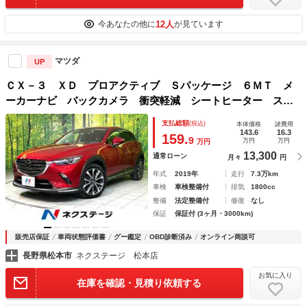
12人
今あなたの他に
が見ています
マツダ
UP
ＣＸ－３ ＸＤ プロアクティブ Ｓパッケージ ６ＭＴ メ
ーカーナビ バックカメラ 衝突軽減 シートヒーター ステ
アリングヒーター レーダークルコン Ｂｌｕｅｔｏｏｔｈ
支払総額
(税込)
本体価格
諸費用
ＬＥＤヘッド＆フォグ オートライト オートエアコン スマ
143.6
16.3
159.
9
万円
万円
万円
ートキー 純正１８ＡＷ
13,300
通常ローン
月々
円
年式
2019年
走行
7.3万km
車検
車検整備付
排気
1800cc
整備
法定整備付
修復
なし
保証
保証付 (3ヶ月・3000km)
販売店保証
車両状態評価書
グー鑑定
OBD診断済み
オンライン商談可
長野県松本市
ネクステージ 松本店
お気に入り
在庫を確認・見積り依頼する