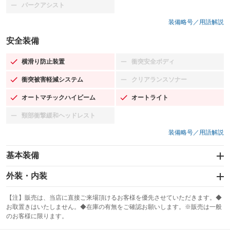
パークアシスト
：装備なし
装備略号／用語解説
安全装備
横滑り防止装置
衝突安全ボディ
：装備あり
：装備なし
衝突被害軽減システム
クリアランスソナー
：装備あり
：装備なし
オートマチックハイビーム
オートライト
：装備あり
：装備あり
頸部衝撃緩和ヘッドレスト
：装備なし
装備略号／用語解説
基本装備
エアバッグ：運転席/助手席/サイド
外装・内装
：装備あり
スライドドア
カーナビ：メモリーナビ他
：装備なし
：装備あり
【注】販売は、当店に直接ご来場頂けるお客様を優先させていただきます。◆
お取置きはいたしません。◆在庫の有無をご確認お願いします。※販売は一般
サンルーフ
ABS
TV：フルセグ
：装備なし
：装備あり
：装備あり
のお客様に限ります。
エアコン
Wエアコン
オーディオ：CDまたはCDチェンジャー／ミュージックプレイヤー接続