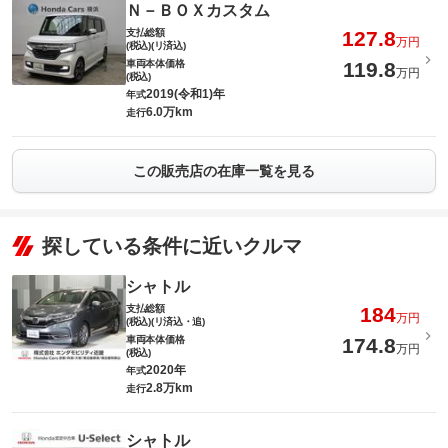
Ｎ－ＢＯＸカスタム
支払総額
127.8
万円
(税込)(リ済込)
車両本体価格
119.8
万円
(税込)
2019(令和1)年
年式
6.0万km
走行
この販売店の在庫一覧を見る
探している条件に近いクルマ
シャトル
支払総額
184
万円
(税込)(リ済込・追)
車両本体価格
174.8
万円
(税込)
2020年
年式
2.8万km
走行
シャトル