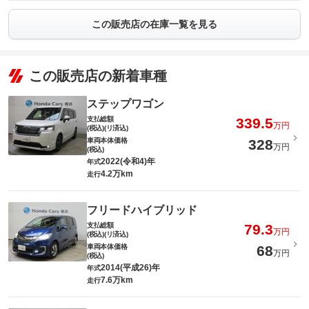
この販売店の在庫一覧を見る
この販売店の新着車種
ステップワゴン
支払総額
339.5
万円
(税込)(リ済込)
車両本体価格
328
万円
(税込)
2022(令和4)年
年式
4.2万km
走行
フリードハイブリッド
支払総額
79.3
万円
(税込)(リ済込)
車両本体価格
68
万円
(税込)
2014(平成26)年
年式
7.6万km
走行