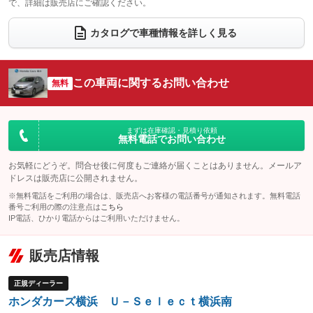
で、詳細は販売店にご確認ください。
ウォークスルー
後席モニター
：装備なし
：装備なし
カタログで車種情報を詳しく見る
電動リアゲート
フロントカメラ
：装備なし
：装備なし
シートエアコン
全周囲カメラ
：装備なし
：装備なし
この車両に関するお問い合わせ
サイドカメラ
無料
ルーフレール
：装備なし
：装備なし
エアサスペンション
ヘッドライトウォッシャー
：装備なし
：装備なし
装備略号／用語解説
まずは在庫確認・見積り依頼
無料電話でお問い合わせ
お気軽にどうぞ。問合せ後に何度もご連絡が届くことはありません。メールア
ドレスは販売店に公開されません。
※無料電話をご利用の場合は、販売店へお客様の電話番号が通知されます。無料電話
番号ご利用の際の注意点は
こちら
IP電話、ひかり電話からはご利用いただけません。
販売店情報
正規ディーラー
ホンダカーズ横浜 Ｕ－Ｓｅｌｅｃｔ横浜南