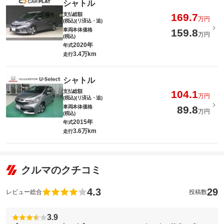
シャトル
支払総額
169.7
万円
(税込)(リ済込・追)
車両本体価格
159.8
万円
(税込)
2020年
年式
3.4万km
走行
シャトル
支払総額
104.1
万円
(税込)(リ済込・追)
車両本体価格
89.8
万円
(税込)
2015年
年式
3.6万km
走行
クルマのクチコミ
4.3
29
レビュー総合
投稿数
3.9