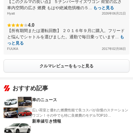
【このクルマの良い点】 ５ナンバーサイズワゴン 荷室の広さ
車内空間の広さ 燃費 もはや絶滅危惧種の５...
もっと見る
Hyatt
2026年06月21日
4.0
【所有期間または運転回数】 ２０１６年９月に購入。フリード
と悩んでシャトルを選びました。通勤で毎日乗っています...
も
っと見る
FUUKA
2017年02月06日
クルマレビューをもっと見る
おすすめ記事
車のニュース
広い荷室と優れた燃費性能で良コスパが自慢のステーション
ワゴン！その中でも特に良燃費のモデルTOP10…
新車値引き情報