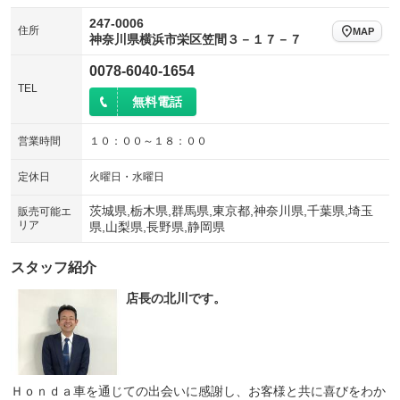
247-0006
住所
MAP
神奈川県横浜市栄区笠間３－１７－７
0078-6040-1654
TEL
無料電話
営業時間
１０：００～１８：００
定休日
火曜日・水曜日
茨城県,栃木県,群馬県,東京都,神奈川県,千葉県,埼玉
販売可能エ
リア
県,山梨県,長野県,静岡県
スタッフ紹介
店長の北川です。
Ｈｏｎｄａ車を通じての出会いに感謝し、お客様と共に喜びをわか