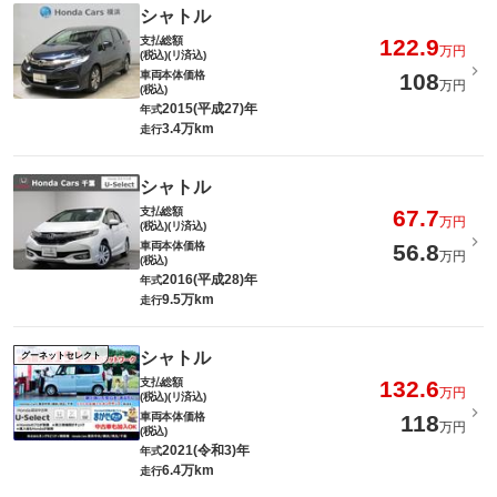
シャトル
支払総額
122.9
万円
(税込)(リ済込)
車両本体価格
108
万円
(税込)
2015(平成27)年
年式
3.4万km
走行
シャトル
支払総額
67.7
万円
(税込)(リ済込)
車両本体価格
56.8
万円
(税込)
2016(平成28)年
年式
9.5万km
走行
シャトル
グーネットセレクト
支払総額
132.6
万円
(税込)(リ済込)
車両本体価格
118
万円
(税込)
2021(令和3)年
年式
6.4万km
走行