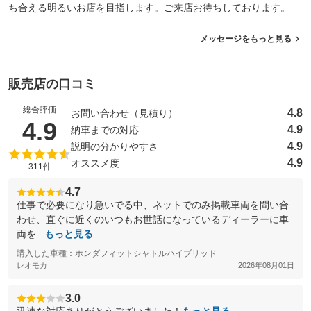
ち合える明るいお店を目指します。ご来店お待ちしております。
メッセージをもっと見る
販売店の口コミ
総合評価
4.8
お問い合わせ（見積り）
（5点満点中）
4.9
4.9
納車までの対応
4.9
説明の分かりやすさ
4.9
オススメ度
311件
4.7
仕事で必要になり急いでる中、ネットでのみ掲載車両を問い合
わせ、直ぐに近くのいつもお世話になっているディーラーに車
両を...
もっと見る
購入した車種：ホンダフィットシャトルハイブリッド
レオモカ
2026年08月01日
3.0