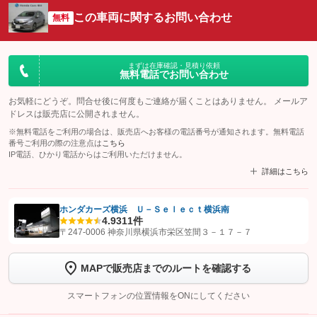
この車両に関するお問い合わせ
無料
まずは在庫確認・見積り依頼
無料電話でお問い合わせ
お気軽にどうぞ。問合せ後に何度もご連絡が届くことはありません。 メールア
ドレスは販売店に公開されません。
※無料電話をご利用の場合は、販売店へお客様の電話番号が通知されます。無料電話
番号ご利用の際の注意点は
こちら
IP電話、ひかり電話からはご利用いただけません。
詳細はこちら
ホンダカーズ横浜 Ｕ－Ｓｅｌｅｃｔ横浜南
4.9
311件
【STEP1】
認証画面でグーネットを友だち追加してから「許可する」ボタンを押
〒247-0006 神奈川県横浜市栄区笠間３－１７－７
します
MAPで販売店までのルートを確認する
【STEP2】
トーク画面で
ボタンをタップして問い合わせを
完了してください。
スマートフォンの位置情報をONにしてください
こちら