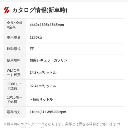
：装備あり
：装備なし
：装備あり
可／ミュージックサーバー
リフトアップ
パワーステアリング
カタログ情報(新車時)
：装備なし
：装備あり
ビジュアル：-／DVD再生
：装備あり
ダウンヒルアシストコントロール
：装備なし
アルミホイール：15インチ
全長×全幅
：装備あり
4440x1695x1545mm
×全高
パワーウィンドウ
盗難防止システム
：装備あり
：装備あり
革シート
ハーフレザーシート
：装備なし
：装備あり
車両重量
1230kg
アイドリングストップ
ドライブレコーダー
：装備あり
：装備なし
キーレス
LEDヘッドランプ
：装備あり
：装備あり
USB入力端子
Bluetooth接続
駆動形式
FF
：装備あり
：装備あり
HID(キセノンライト)
ポータブルナビ
：装備なし
：装備なし
100V電源
クリーンディーゼル
使用燃料
無鉛レギュラーガソリン
：装備なし
：装備なし
バックカメラ
ETC
：装備あり
：装備あり
センターデフロック
：装備なし
WLTCモ
エアロ
スマートキー
24.8km/リットル
：装備なし
：装備あり
ード燃費
レンタカーアップ
展示・試乗車
：装備なし
：装備なし
ローダウン
ランフラットタイヤ
：装備なし
：装備なし
JC08モー
32.4km/リットル
ド燃費
電動格納ミラー
：装備あり
パワーシート
3列シート
：装備なし
：装備なし
10/15モー
装備略号／用語解説
－km/リットル
ド燃費
ベンチシート
フルフラットシート
：装備なし
：装備なし
チップアップシート
オットマン
最高出力
110ps(81kW)/6000rpm
：装備あり
：装備なし
電動格納サードシート
シートヒーター
：装備なし
：装備あり
※新車時のカタログデータとなります。実際とは異なる場合がございますの