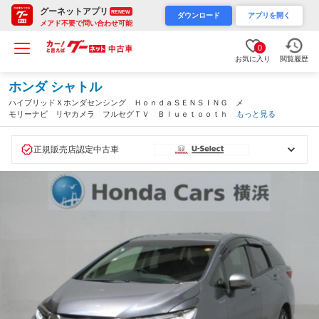
グーネットアプリ
RENEW
ダウンロード
アプリを開く
メアド不要で問い合わせ可能
0
お気に入り
閲覧履歴
ホンダ シャトル
ハイブリッドＸホンダセンシング ＨｏｎｄａＳＥＮＳＩＮＧ メ
モリーナビ リヤカメラ フルセグＴＶ Ｂｌｕｅｔｏｏｔｈ Ｕ
もっと見る
ＳＢ ＥＴＣ シートヒーター ＬＥＤヘッドライト・フォグライ
ト 純正アルミ ドアバイザー ワンオーナー 禁煙（神奈川県）
正規販売店認定中古車