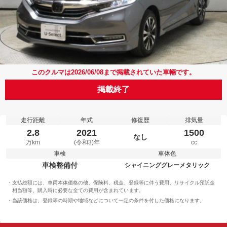
このクルマは2026/06/08まで掲載されていた車輛です。
掲載終了
走行距離
年式
修復歴
排気量
2.8
2021
1500
なし
万km
(令和3)年
cc
車検
車体色
車検整備付
シャイニンググレーメタリック
支払総額には、車両本体価格の他、保険料、税金、登録等に伴う費用、リサイクル預託金
相当額等、購入時に必要な全ての費用が含まれています。
当該価格は、登録等の時期や地域などについて一定の条件を付した価格になります。