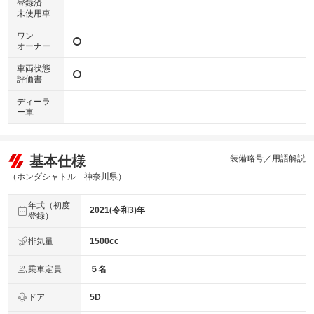
登録済
-
未使用車
ワン
オーナー
車両状態
評価書
ディーラ
-
ー車
基本仕様
装備略号／用語解説
（ホンダシャトル 神奈川県）
年式（初度
2021(令和3)年
登録）
排気量
1500cc
乗車定員
５名
ドア
5D