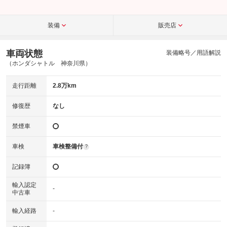
装備
販売店
車両状態
装備略号／用語解説
（ホンダシャトル 神奈川県）
走行距離
2.8万km
修復歴
なし
禁煙車
車検
車検整備付
?
記録簿
輸入認定
-
中古車
輸入経路
-