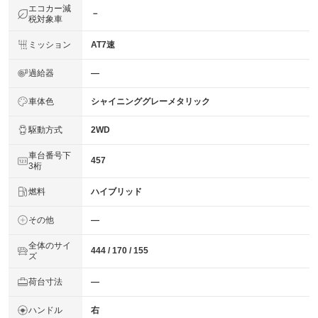
エコカー減
－
税対象車
ミッション
AT7速
過給器
―
車体色
シャイニンググレーメタリック
駆動方式
2WD
車台番号下
457
3桁
燃料
ハイブリッド
その他
―
全体のサイ
444 / 170 / 155
ズ
荷台寸法
―
ハンドル
右