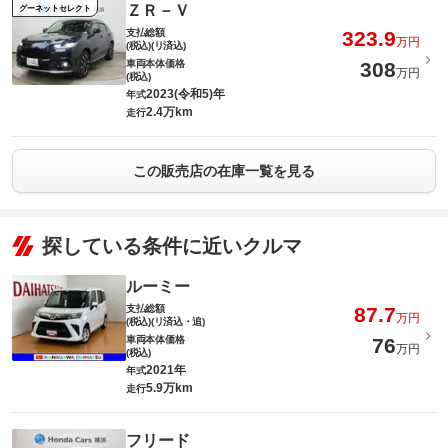
ＺＲ－Ｖ
グーネットセレクト
支払総額
323.9
万円
(税込)(リ済込)
車両本体価格
308
万円
(税込)
2023(令和5)年
年式
2.4万km
走行
この販売店の在庫一覧を見る
探している条件に近いクルマ
ルーミー
支払総額
87.7
万円
(税込)(リ済込・追)
車両本体価格
76
万円
(税込)
2021年
年式
5.9万km
走行
フリード