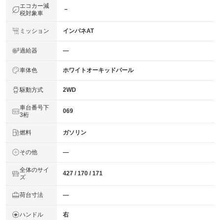
エコカー減
－
税対象車
ミッション
インパネAT
過給器
―
車体色
ホワイトオーキッドパール
駆動方式
2WD
車台番号下
069
3桁
燃料
ガソリン
その他
―
全体のサイ
427 / 170 / 171
ズ
荷台寸法
―
ハンドル
右