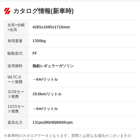
オーディオ：CDまたはCDチェンジャー／ミュージックサーバー
：装備あり
：装備なし
：装備あり
リフトアップ
パワーステアリング
カタログ情報(新車時)
ビジュアル：-／DVD再生
：装備なし
：装備あり
：装備あり
ダウンヒルアシストコントロール
アルミホイール：15インチ
：装備なし
：装備あり
全長×全幅
4265x1695x1710mm
×全高
パワーウィンドウ
盗難防止システム
革シート
ハーフレザーシート
：装備あり
：装備あり
：装備なし
：装備あり
車両重量
1350kg
アイドリングストップ
ドライブレコーダー
キーレス
LEDヘッドランプ
：装備あり
：装備なし
：装備あり
：装備あり
USB入力端子
Bluetooth接続
駆動形式
FF
HID(キセノンライト)
ポータブルナビ
：装備なし
：装備あり
：装備なし
：装備なし
100V電源
クリーンディーゼル
バックカメラ
ETC
使用燃料
無鉛レギュラーガソリン
：装備なし
：装備なし
：装備あり
：装備あり
センターデフロック
エアロ
スマートキー
：装備なし
WLTCモ
：装備あり
：装備あり
－km/リットル
ード燃費
レンタカーアップ
展示・試乗車
ローダウン
ランフラットタイヤ
：装備なし
：装備なし
：装備なし
：装備なし
JC08モー
19.0km/リットル
ド燃費
電動格納ミラー
パワーシート
3列シート
：装備あり
：装備なし
：装備あり
10/15モー
装備略号／用語解説
－km/リットル
ベンチシート
フルフラットシート
ド燃費
：装備なし
：装備なし
チップアップシート
オットマン
：装備なし
：装備なし
最高出力
131ps(96kW)/6600rpm
電動格納サードシート
シートヒーター
：装備なし
：装備なし
※新車時のカタログデータとなります。実際とは異なる場合がございますの