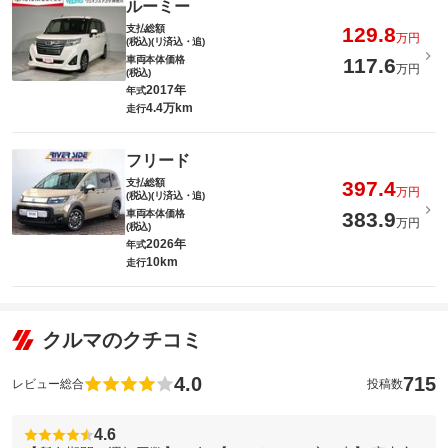
ルーミー
支払総額
129.8
万円
(税込)(リ済込・追)
車両本体価格
117.6
万円
(税込)
2017年
年式
4.4万km
走行
フリード
支払総額
397.4
万円
(税込)(リ済込・追)
車両本体価格
383.9
万円
(税込)
2026年
年式
10km
走行
クルマのクチコミ
4.0
715
レビュー総合
投稿数
4.6