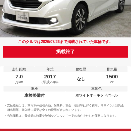
このクルマは2026/07/26まで掲載されていた車輛です。
掲載終了
走行距離
年式
修復歴
排気量
7.0
2017
1500
なし
万km
(平成29)年
cc
車検
車体色
車検整備付
ホワイトオーキッドパール
支払総額には、車両本体価格の他、保険料、税金、登録等に伴う費用、リサイクル預託金
相当額等、購入時に必要な全ての費用が含まれています。
当該価格は、登録等の時期や地域などについて一定の条件を付した価格になります。