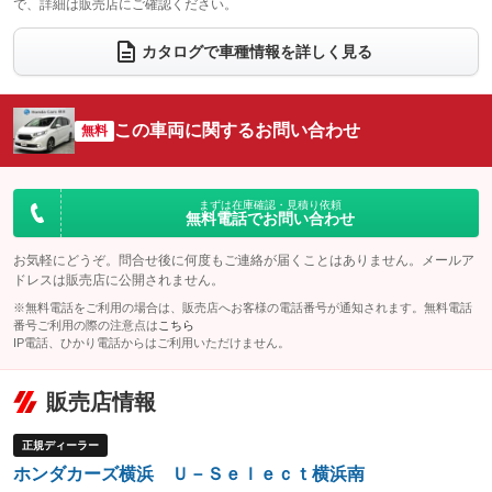
で、詳細は販売店にご確認ください。
ウォークスルー
後席モニター
：装備なし
：装備なし
電動リアゲート
フロントカメラ
カタログで車種情報を詳しく見る
：装備なし
：装備なし
シートエアコン
全周囲カメラ
：装備なし
：装備なし
サイドカメラ
ルーフレール
この車両に関するお問い合わせ
：装備なし
無料
：装備なし
エアサスペンション
ヘッドライトウォッシャー
：装備なし
：装備なし
装備略号／用語解説
まずは在庫確認・見積り依頼
無料電話でお問い合わせ
お気軽にどうぞ。問合せ後に何度もご連絡が届くことはありません。メールア
ドレスは販売店に公開されません。
※無料電話をご利用の場合は、販売店へお客様の電話番号が通知されます。無料電話
番号ご利用の際の注意点は
こちら
IP電話、ひかり電話からはご利用いただけません。
販売店情報
正規ディーラー
ホンダカーズ横浜 Ｕ－Ｓｅｌｅｃｔ横浜南