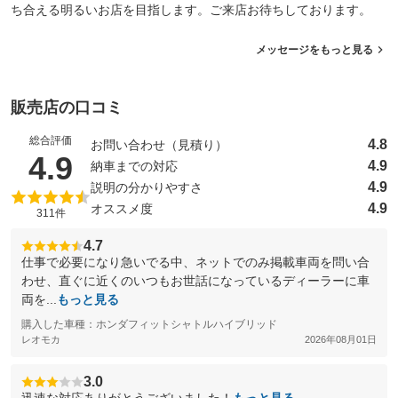
ち合える明るいお店を目指します。ご来店お待ちしております。
メッセージをもっと見る
販売店の口コミ
総合評価
4.8
お問い合わせ（見積り）
（5点満点中）
4.9
4.9
納車までの対応
4.9
説明の分かりやすさ
4.9
オススメ度
311件
4.7
仕事で必要になり急いでる中、ネットでのみ掲載車両を問い合
わせ、直ぐに近くのいつもお世話になっているディーラーに車
両を...
もっと見る
購入した車種：ホンダフィットシャトルハイブリッド
レオモカ
2026年08月01日
3.0