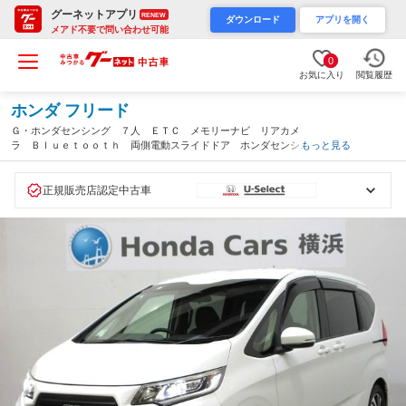
グーネットアプリ
RENEW
ダウンロード
アプリを開く
メアド不要で問い合わせ可能
0
お気に入り
閲覧履歴
ホンダ フリード
Ｇ・ホンダセンシング ７人 ＥＴＣ メモリーナビ リアカメ
ラ Ｂｌｕｅｔｏｏｔｈ 両側電動スライドドア ホンダセンシン
もっと見る
グ 無限フルエアロ 無限テールゲートスポイラー 無限ＬＥＤフ
ォグライト ワンオーナー ハーフレザーＳ（神奈川県）
正規販売店認定中古車