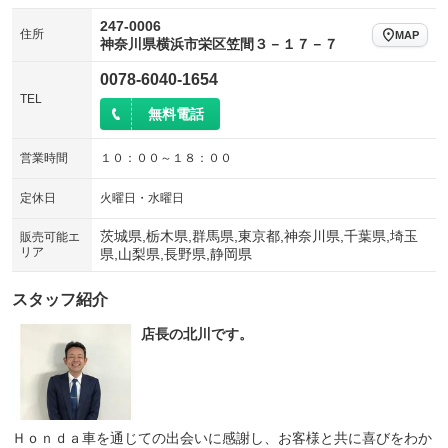
247-0006
住所
MAP
神奈川県横浜市栄区笠間３－１７－７
0078-6040-1654
TEL
無料電話
営業時間
１０：００～１８：００
定休日
火曜日・水曜日
茨城県,栃木県,群馬県,東京都,神奈川県,千葉県,埼玉
販売可能エ
リア
県,山梨県,長野県,静岡県
スタッフ紹介
店長の北川です。
Ｈｏｎｄａ車を通じての出会いに感謝し、お客様と共に喜びをわか