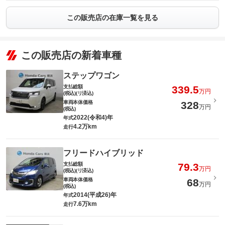
この販売店の在庫一覧を見る
この販売店の新着車種
ステップワゴン
支払総額
339.5
万円
(税込)(リ済込)
車両本体価格
328
万円
(税込)
2022(令和4)年
年式
4.2万km
走行
フリードハイブリッド
支払総額
79.3
万円
(税込)(リ済込)
車両本体価格
68
万円
(税込)
2014(平成26)年
年式
7.6万km
走行