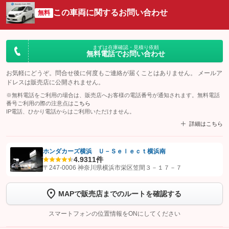
この車両に関するお問い合わせ
無料
まずは在庫確認・見積り依頼
無料電話でお問い合わせ
お気軽にどうぞ。問合せ後に何度もご連絡が届くことはありません。 メールア
ドレスは販売店に公開されません。
※無料電話をご利用の場合は、販売店へお客様の電話番号が通知されます。無料電話
番号ご利用の際の注意点は
こちら
IP電話、ひかり電話からはご利用いただけません。
詳細はこちら
ホンダカーズ横浜 Ｕ－Ｓｅｌｅｃｔ横浜南
4.9
311件
【STEP1】
認証画面でグーネットを友だち追加してから「許可する」ボタンを押
〒247-0006 神奈川県横浜市栄区笠間３－１７－７
します
MAPで販売店までのルートを確認する
【STEP2】
トーク画面で
ボタンをタップして問い合わせを
完了してください。
スマートフォンの位置情報をONにしてください
こちら