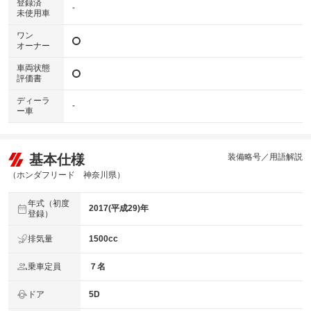
登録済
-
未使用車
ワン
オーナー
車両状態
評価書
ディーラ
-
ー車
基本仕様
装備略号／用語解説
（ホンダフリード 神奈川県）
年式（初度
2017(平成29)年
登録）
排気量
1500cc
乗車定員
７名
ドア
5D