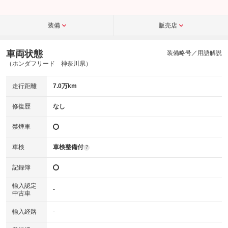
装備
販売店
車両状態
装備略号／用語解説
（ホンダフリード 神奈川県）
走行距離
7.0万km
修復歴
なし
禁煙車
車検
車検整備付
?
記録簿
輸入認定
-
中古車
輸入経路
-