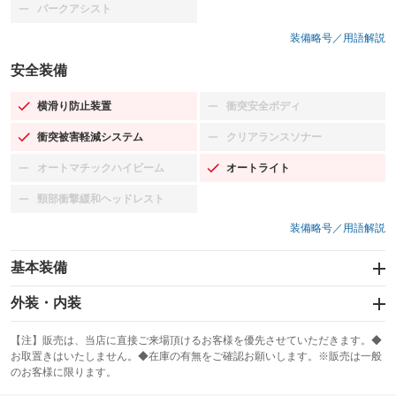
パークアシスト
：装備なし
装備略号／用語解説
安全装備
横滑り防止装置
衝突安全ボディ
：装備あり
：装備なし
衝突被害軽減システム
クリアランスソナー
：装備あり
：装備なし
オートマチックハイビーム
オートライト
：装備なし
：装備あり
頸部衝撃緩和ヘッドレスト
：装備なし
装備略号／用語解説
基本装備
エアバッグ：運転席/助手席
外装・内装
：装備あり
スライドドア：両面電動
カーナビ：メモリーナビ他
：装備あり
：装備あり
【注】販売は、当店に直接ご来場頂けるお客様を優先させていただきます。◆
お取置きはいたしません。◆在庫の有無をご確認お願いします。※販売は一般
サンルーフ
ABS
TV：フルセグ
：装備なし
：装備あり
：装備あり
のお客様に限ります。
エアコン
Wエアコン