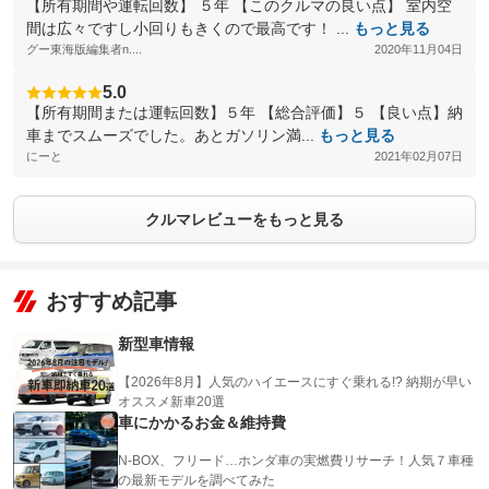
【所有期間や運転回数】 ５年 【このクルマの良い点】 室内空
間は広々ですし小回りもきくので最高です！ ...
もっと見る
グー東海版編集者n....
2020年11月04日
5.0
【所有期間または運転回数】５年 【総合評価】５ 【良い点】納
車までスムーズでした。あとガソリン満...
もっと見る
にーと
2021年02月07日
クルマレビューをもっと見る
おすすめ記事
新型車情報
【2026年8月】人気のハイエースにすぐ乗れる!? 納期が早い
オススメ新車20選
車にかかるお金＆維持費
N-BOX、フリード…ホンダ車の実燃費リサーチ！人気７車種
の最新モデルを調べてみた