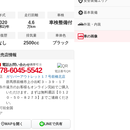
安全装備エリア
基本装備
年式
走行距離
車検
020
4.6
車検整備付
外装・内装
和2)年
万km
修復歴
排気量
車体色
車の画像
なし
2500cc
ブラック
販売店情報
電話お問い合わせ
携帯可
78-6045-5542
電話番号QR
店
ガリバーアウトレット１７号前橋北店
群馬県前橋市上小出町３－３９－１７
条件
遠方のお客様もオンライン完結でご購入
いただけます。まずは無料通話【０１２
０－５０－８２７３】までご連絡くださ
い。
可能
全国
ア
MAPを開く
LINEで共有