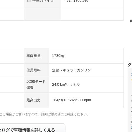
全体のサイズ
491 / 180 / 146
車両重量
1730kg
ク
使用燃料
無鉛レギュラーガソリン
JC08モード
24.0 km/リットル
燃費
最高出力
184ps(135kW)/6000rpm
なる場合がございますので、詳細は販売店にご確認ください。
タログで車種情報を詳しく見る