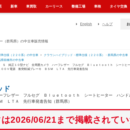
店
新車
車買取
カーリース
整備工場
車検
タイヤ交換
English
ヘルプ
お
ザー（群馬県）の中古車販売情報
標準仕様（２２０系）の中古車
クラウンハイブリッド・標準仕様（２２０系）・群馬県の中古車
馬県前橋市の中古車
） Ｓ 純正１０型ナビ 全周囲カメラ ハーフレザー フルセグ Ｂｌｕｅｔｏｏｔｈ シートヒ
１００Ｖ電源 衝突軽減ブレーキ ＢＳＭ ＬＴＡ 先行車発進告知
ッド
ーフレザー フルセグ Ｂｌｕｅｔｏｏｔｈ シートヒーター ハンド
Ｍ ＬＴＡ 先行車発進告知（群馬県）
は2026/06/21まで掲載されて