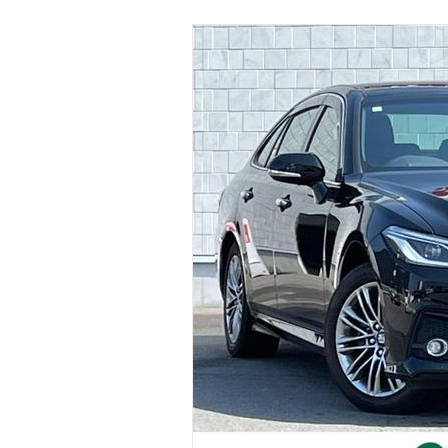
マガジン
車カタログ
自動車ローン
保険
レビュー
価格相場
教習所
用語集