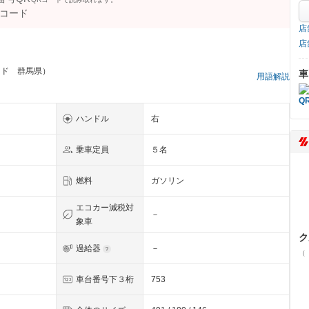
店
店
ッド 群馬県）
車
用語解説
ハンドル
右
乗車定員
５名
燃料
ガソリン
エコカー減税対
－
象車
ク
過給器
－
（
車台番号下３桁
753