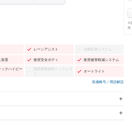
※
件
レーンアシスト
自動駐車システム
－
止装置
衝突安全ボディ
衝突被害軽減システム
チックハイビー
頸部衝撃緩和ヘッドレス
オートライト
－
ト
装備略号／用語解説
スライドドア
サンルーフ
－
－
Wエアコン
リフトアップ
－
－
TV：フルセグ