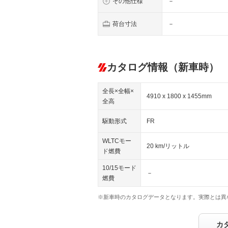
その他仕様
－
荷台寸法
－
カタログ情報（新車時）
全長×全幅×
4910 x 1800 x 1455mm
全高
駆動形式
FR
WLTCモー
20 km/リットル
ド燃費
10/15モード
－
燃費
※新車時のカタログデータとなります。実際とは異
カ