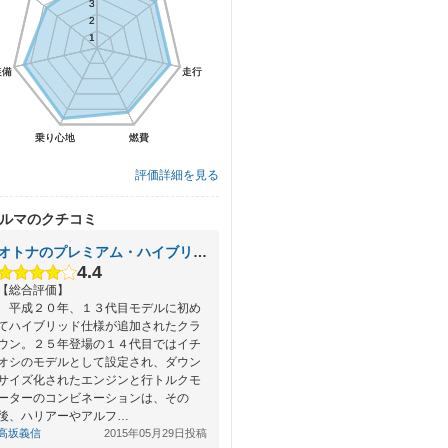
3
3
2
2
1
1
装備
装備
走行
走行
乗り心地
乗り心地
燃費
燃費
評価詳細を見る
ルマのクチコミ
オトナのプレミアム・ハイブリッド
4.4
【総合評価】
平成２０年、１３代目モデルに初め
てハイブリッド仕様が追加されたクラ
ウン。２５年登場の１４代目ではイチ
オシのモデルとして設定され、ダウン
サイズ化されたエンジンと行トルクモ
ーターのコンビネーションは、その
後、ハリアーやアルフ…
高坂義信
2015年05月29日投稿