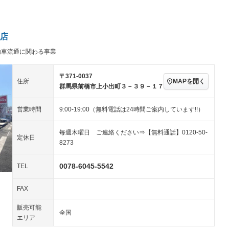
パワーステアリング
パワーウィンドウ
／ミュージック
ビジュアル：-／DVD再
アルミホイール：17イ
生
ンチ
ングストップ
ドライブレコーダー
USB入力端子
－
ハーフレザーシート
キーレス
－
店
クリーンディーゼル
センターデフロック
－
－
動車流通に関わる事業
セノンライト)
ポータブルナビ
バックカメラ
－
乗車
電動格納ミラー
スマートキー
ローダウン
－
〒371-0037
MAPを開く
住所
装備略号／用語解説
群馬県前橋市上小出町３－３９－１７
ート
3列シート
ベンチシート
－
－
営業時間
9:00-19:00（無料電話は24時間ご案内しています!!）
ップシート
オットマン
電動格納サードシート
－
－
スルー
後席モニター
電動リアゲート
－
－
毎週木曜日 ご連絡ください⇒【無料通話】0120-50-
定休日
8273
アコン
全周囲カメラ
サイドカメラ
－
ペンション
0078-6045-5542
TEL
FAX
装備略号／用語解説
販売可能
全国
エリア