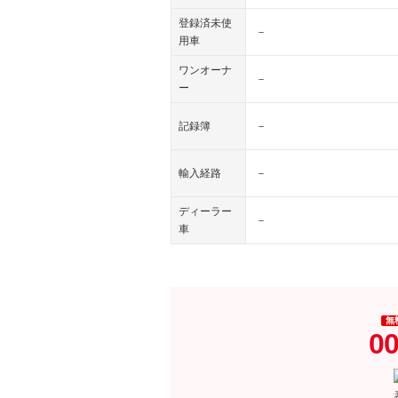
登録済未使
－
用車
ワンオーナ
－
ー
記録簿
－
輸入経路
－
ディーラー
－
車
無
00