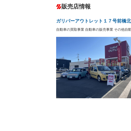
ダウンヒルアシストコントロール
－
販売店情報
オーディオ：CDまたはCDチェンジャー
プレイヤー接続可
盗難防止システム
アイドリ
ヘッドライトウォッシャ
革シート
－
－
ガリバーアウトレット１７号前橋北
ー
Bluetooth接続
100V電源
自動車の買取事業 自動車の販売事業 その他自
LEDヘッドランプ
HID(キ
－
レンタカーアップ
展示・試
－
－
ETC2.0
エアロ
－
ランフラットタイヤ
パワーシ
－
フルフラットシート
チップア
－
－
シートヒーター
ウォーク
－
フロントカメラ
シートエ
－
－
ルーフレール
エアサス
－
－