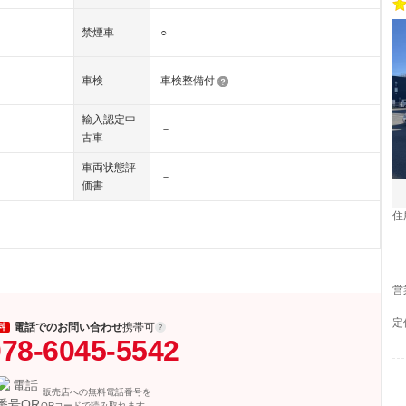
禁煙車
○
車検
車検整備付
輸入認定中
－
古車
車両状態評
－
価書
住
営
定
電話でのお問い合わせ
携帯可
料
78-6045-5542
販売店への無料電話番号を
QRコードで読み取れます。