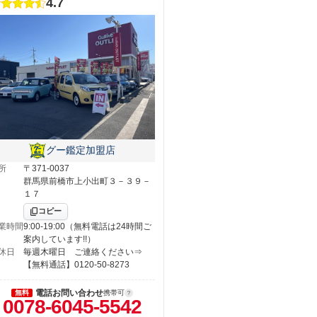
4.7
グー鑑定加盟店
所
〒371-0037
群馬県前橋市上小出町３－３９－
１７
コピー
業時間
9:00-19:00（無料電話は24時間ご
案内しています!!）
休日
毎週木曜日 ご連絡ください⇒
【無料通話】0120-50-8273
電話お問い合わせ
無料
携帯可
0078-6045-5542