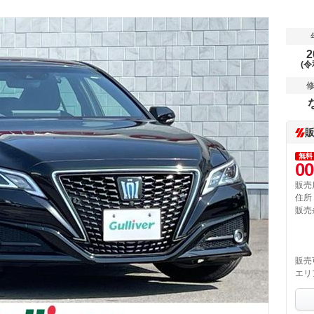
2
(令
無料
00
販売
住所
販売
販売
エリ