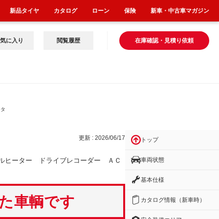
新品タイヤ
カタログ
ローン
保険
新車・中古車マガジン
気に入り
閲覧履歴
在庫確認・見積り依頼
ータ
更新 : 2026/06/17
トップ
車両状態
ルヒーター ドライブレコーダー ＡＣ
基本仕様
いた車輌です
カタログ情報（新車時）