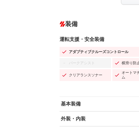
装備
運転支援・安全装備
アダプティブクルーズコントロール
パークアシスト
横滑り防
－
オートマ
クリアランスソナー
ム
基本装備
外装・内装
エアバッグ：運転席/助手席/サイド
ABS
エアコン
カーナビ：HDDナビ