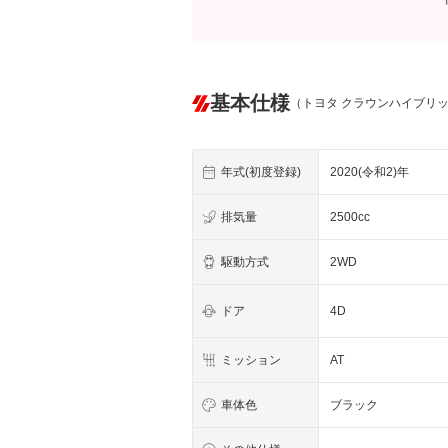
基本仕様
（トヨタ クラウンハイブリ
年式(初度登録)
2020(令和2)年
排気量
2500cc
駆動方式
2WD
ドア
4D
ミッション
AT
車体色
ブラック