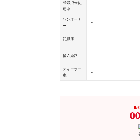
登録済未使
－
用車
ワンオーナ
－
ー
記録簿
－
輸入経路
－
ディーラー
－
車
無
00