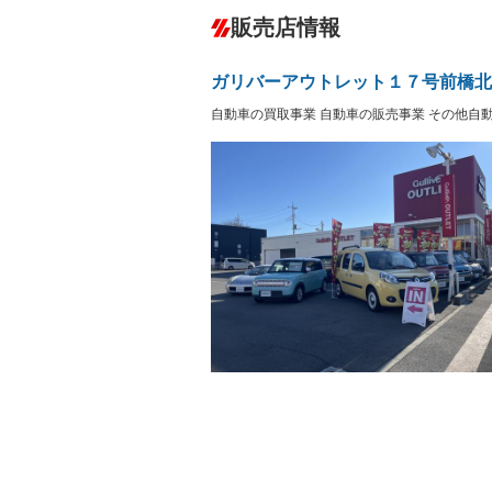
ダウンヒルアシストコントロール
－
販売店情報
オーディオ：CDまたはCDチェンジャー
プレイヤー接続可／ミュージックサーバ
盗難防止システム
アイドリ
－
ヘッドライトウォッシャ
革シート
－
ガリバーアウトレット１７号前橋北
ー
Bluetooth接続
100V電源
－
自動車の買取事業 自動車の販売事業 その他自
LEDヘッドランプ
HID(キ
－
レンタカーアップ
展示・試
－
－
ETC
エアロ
－
ランフラットタイヤ
パワーシ
－
フルフラットシート
チップア
－
－
シートヒーター
ウォーク
－
フロントカメラ
シートエ
－
ルーフレール
エアサス
－
－