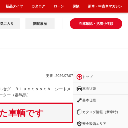
新品タイヤ
カタログ
ローン
保険
新車・中古車マガジン
気に入り
閲覧履歴
在庫確認・見積り依頼
ｔ
更新 : 2026/07/07
トップ
車両状態
ルセグ Ｂｌｕｅｔｏｏｔｈ シートメ
ーター（群馬県）
基本仕様
いた車輌です
カタログ情報（新車時）
安全装備エリア