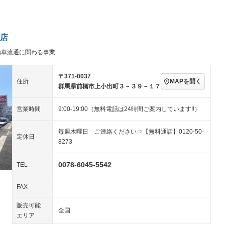
パワーステアリング
パワーウィンドウ
／ミュージック
ビジュアル：-／DVD再
アルミホイール：18イ
ー
生
ンチ
ングストップ
ドライブレコーダー
USB入力端子
－
ハーフレザーシート
キーレス
－
店
クリーンディーゼル
センターデフロック
－
－
動車流通に関わる事業
セノンライト)
ポータブルナビ
バックカメラ
－
乗車
電動格納ミラー
スマートキー
ローダウン
－
〒371-0037
MAPを開く
住所
装備略号／用語解説
群馬県前橋市上小出町３－３９－１７
ート
3列シート
ベンチシート
－
－
営業時間
9:00-19:00（無料電話は24時間ご案内しています!!）
ップシート
オットマン
電動格納サードシート
－
－
スルー
後席モニター
電動リアゲート
－
毎週木曜日 ご連絡ください⇒【無料通話】0120-50-
定休日
8273
アコン
全周囲カメラ
サイドカメラ
－
－
ペンション
0078-6045-5542
TEL
FAX
装備略号／用語解説
販売可能
全国
エリア