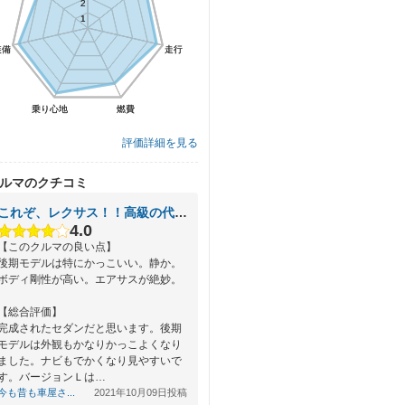
2
2
1
1
装備
装備
走行
走行
乗り心地
乗り心地
燃費
燃費
評価詳細を見る
ルマのクチコミ
これぞ、レクサス！！高級の代名詞！！
4.0
【このクルマの良い点】
後期モデルは特にかっこいい。静か。
ボディ剛性が高い。エアサスが絶妙。
【総合評価】
完成されたセダンだと思います。後期
モデルは外観もかなりかっこよくなり
ました。ナビもでかくなり見やすいで
す。バージョンＬは…
今も昔も車屋さ...
2021年10月09日投稿