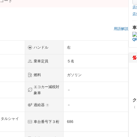
店
店
車
用語解説
ハンドル
右
乗車定員
５名
燃料
ガソリン
エコカー減税対
－
象車
ク
過給器
－
（
スタルシャイ
車台番号下３桁
686