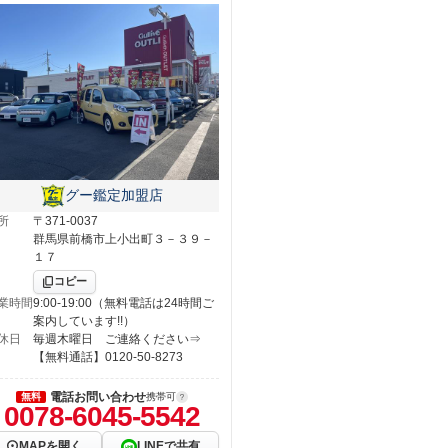
グー鑑定加盟店
所
〒371-0037
群馬県前橋市上小出町３－３９－
１７
コピー
業時間
9:00-19:00（無料電話は24時間ご
案内しています!!）
休日
毎週木曜日 ご連絡ください⇒
【無料通話】0120-50-8273
電話お問い合わせ
無料
携帯可
0078-6045-5542
MAPを開く
LINEで共有