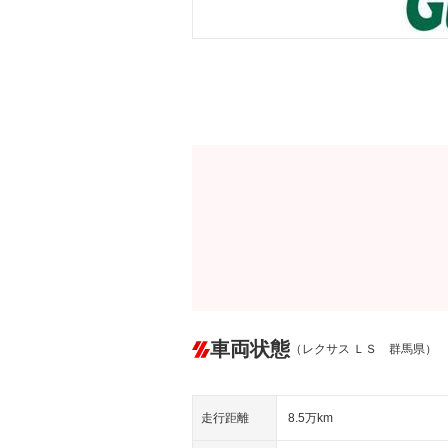
車両状態
（レクサス ＬＳ 群馬県）
走行距離
8.5万km