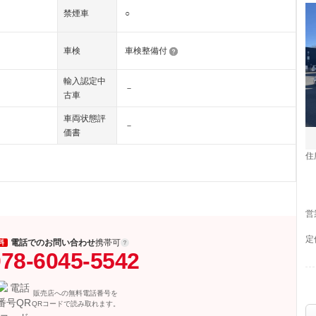
禁煙車
○
車検
車検整備付
輸入認定中
－
古車
車両状態評
－
価書
住
営
定
電話でのお問い合わせ
携帯可
料
78-6045-5542
販売店への無料電話番号を
QRコードで読み取れます。