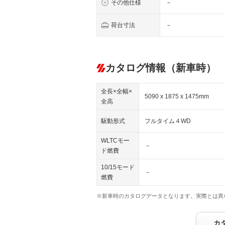
その他仕様
－
荷台寸法
－
カタログ情報（新車時）
全長×全幅×
5090 x 1875 x 1475mm
全高
駆動形式
フルタイム４WD
WLTCモー
－
ド燃費
10/15モード
－
燃費
※新車時のカタログデータとなります。実際とは異
カ