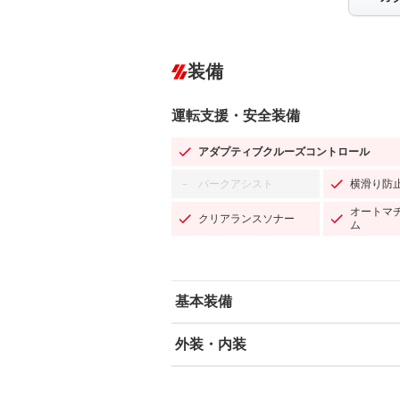
装備
運転支援・安全装備
アダプティブクルーズコントロール
パークアシスト
横滑り防
－
オートマ
クリアランスソナー
ム
基本装備
外装・内装
エアバッグ：運転席/助手席/サイド
ABS
エアコン
カーナビ：HDDナビ