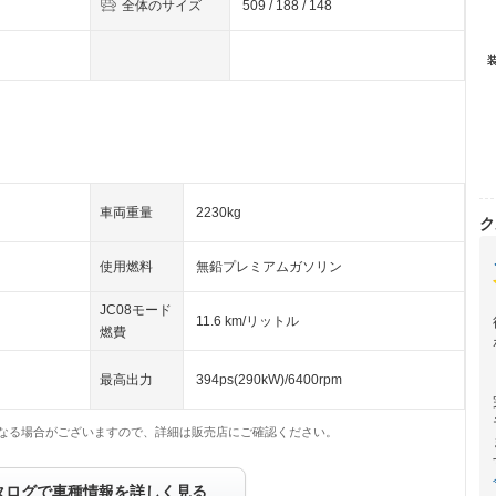
全体のサイズ
509 / 188 / 148
車両重量
2230kg
ク
使用燃料
無鉛プレミアムガソリン
JC08モード
11.6 km/リットル
燃費
最高出力
394ps(290kW)/6400rpm
なる場合がございますので、詳細は販売店にご確認ください。
タログで車種情報を詳しく見る