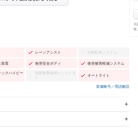
※
件
レーンアシスト
自動駐車システム
－
止装置
衝突安全ボディ
衝突被害軽減システム
チックハイビー
頸部衝撃緩和ヘッドレス
オートライト
－
ト
装備略号／用語解説
スライドドア
サンルーフ
－
Wエアコン
リフトアップ
－
－
TV：フルセグ