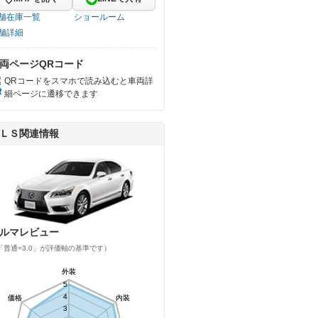
舗在庫一覧
ショールーム
舗詳細
両ページQRコード
QRコードをスマホで読み込むと車両詳
細ページに遷移できます
ＬＳ関連情報
ルマレビュー
「普通=3.0」が評価軸の基準です）
外装
外装
5
5
4
4
価格
価格
内装
内装
3
3