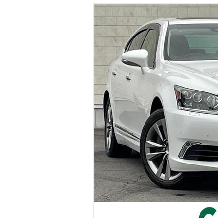
マガジン
車カタログ
自動車ローン
保険
レビュー
価格相場
教習所
用語集