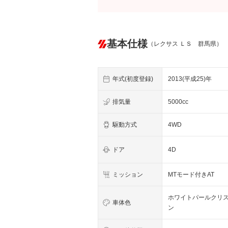
基本仕様
（レクサス ＬＳ 群馬県）
年式(初度登録)
2013(平成25)年
排気量
5000cc
駆動方式
4WD
ドア
4D
ミッション
MTモード付きAT
ホワイトパールクリ
車体色
ン