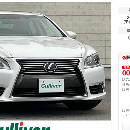
2
(平
無料
00
販売
住所
販売
販売
エリ