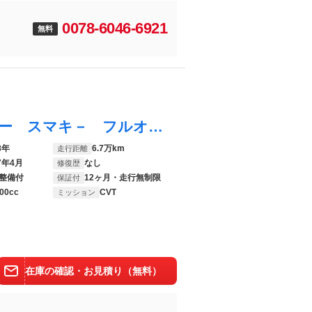
0078-6046-6921
無料
エスクァイア ハイブリッドＧｉ １オーナー スマキ－ フルオートエアコン 地上デジタル リアカメラ パワステ エアバッグ ミュージックプレイヤー接続可 ナビＴＶ オートクルーズコントロール ＷＡＣ ＬＥＤヘッドライト ＰＷ ＥＴＣ
8年
6.7万km
走行距離
7年4月
なし
修復歴
整備付
12ヶ月・走行無制限
保証付
00cc
CVT
ミッション
在庫の確認・お見積り（無料）