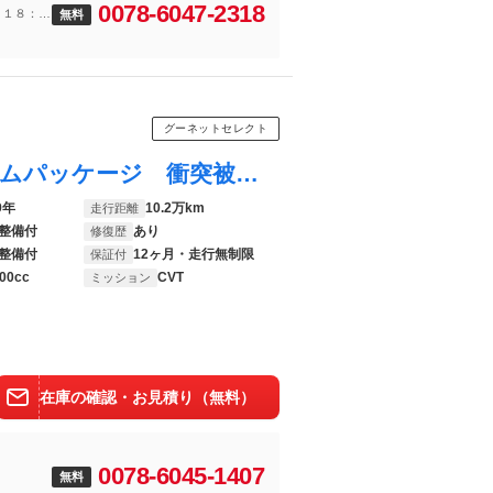
0078-6047-2318
～１８：０
無料
グーネットセレクト
エスクァイア ハイブリッドＧｉ プレミアムパッケージ 衝突被害軽減ブレーキ ＬＥＤヘッドライト オートクルーズコントロール 横滑り防止機能 両自動ドア １オナ ＥＴＣ車載器 盗難防止 スマートキー ＡＢＳ アルミホイール キーレス ３列 オートエアコン
9年
10.2万km
走行距離
整備付
あり
修復歴
整備付
12ヶ月・走行無制限
保証付
00cc
CVT
ミッション
在庫の確認・お見積り（無料）
0078-6045-1407
無料