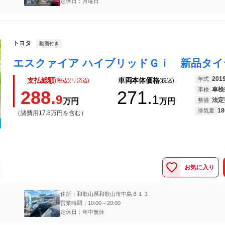
定休日：月曜日
トヨタ
動画付き
201
年式
支払総額
車両本体価格
(税込)(リ済込)
(税込)
車検
車検
288.
271.
9
1
法定
万円
万円
整備
18
排気量
（諸費用17.8万円を含む）
お気に入り
住所：和歌山県和歌山市中島６１３
営業時間：10:00～20:00
定休日：年中無休