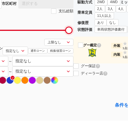
駆動方式
ミッ
2WD
4WD
選択する
市区町村
2人
3人
4人
支払総額
乗車定員
11人以上
修復歴
あり
なし
状態評価
車両状態評価書付
★
グー鑑定
?
外装
ン
1点
通常ローン
残価/据置ローン
★
内装
1点
～
グー保証
?
～
ディーラー店
?
条件