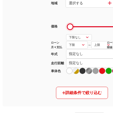
選択する
地域
マガジン
車カタログ
価格
自動車ローン
ローン
ロー
～
月々支払
頭金
保険
年式
レビュー
走行距離
車体色
価格相場
教習所
詳細条件で絞り込む
用語集