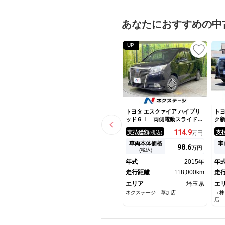
あなたにおすすめの中
UP
トヨタ エスクァイア ハイブリ
トヨ
ッドＧｉ 両側電動スライドド
ク
ア 純正９型ナビ 後席モニタ
ー
114.
9
支払総額
支
(税込)
万円
ー バックカメラ 禁煙車 合
Ｗ
皮レザーシート シートヒータ
電
車両本体価格
車
98.
6
万円
ー ドラレコ ＥＴＣ ＬＥＤ
(税込)
ヘッド クルーズコントロー
年式
2015年
年
ル 純正１５インチＡＷ リア
オートエアコン
走行距離
118,000km
走
エリア
埼玉県
エ
ネクステージ 草加店
（株
店 