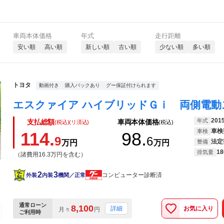
車両本体価格
年式
走行距離
安い順
高い順
新しい順
古い順
少ない順
多い順
トヨタ
動画付き
購入パックあり
グー保証付けられます
201
年式
支払総額
車両本体価格
(税込)(リ済込)
(税込)
車検
車検
114.
98.
9
6
法定
万円
万円
整備
18
排気量
（諸費用16.3万円を含む）
2
3
コンピューター診断済
外装
内装
機関／正常
通常ローン
8,100
お気に入り
詳細
月々
円
ご利用時