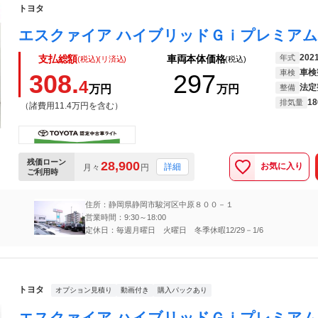
トヨタ
202
年式
支払総額
車両本体価格
(税込)(リ済込)
(税込)
車検
車検
308.
297
4
法定
万円
万円
整備
18
排気量
（諸費用11.4万円を含む）
残価ローン
28,900
お気に入り
詳細
月々
円
ご利用時
住所：静岡県静岡市駿河区中原８００－１
営業時間：9:30～18:00
定休日：毎週月曜日 火曜日 冬季休暇12/29－1/6
トヨタ
オプション見積り
動画付き
購入パックあり