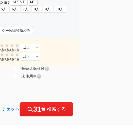
ション
AT/CVT
MT
5人
6人
7人
8人
9人
10人
グー故障診断済み
★
★
★
★
以上
2点
3点
4点
5点
★
★
★
★
以上
2点
3点
4点
5点
販売店保証付
?
未使用車
?
31
をリセット
台 検索する