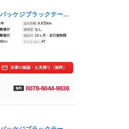
エスクァイア ハイブリッドＧｉプレミアムパッケジブラックテーラード ハイブリッド ワンオーナー 安全装備 衝突被害軽減システム 横滑り防止機能 ＡＢＳ エアバッグ オートクルーズコントロール 盗難防止装置 バックカメラ 後席モニター ＥＴＣ ドラレコ ＣＤ キーレス
1年
6.9万km
走行距離
整備付
なし
修復歴
整備付
12ヶ月・走行無制限
保証付
00cc
AT
ミッション
在庫の確認・お見積り（無料）
0078-6044-9636
無料
エスクァイア ハイブリッドＧｉプレミアムパッケジブラックテーラード トヨタ認定中古車ライト・純正９インチナビ・ＣＤ／ＤＶＤ再生・地デジ（フルセグ）・バックカメラ・ＡＣ１００Ｖ電源・両側電動スライドドア・スマートキー・ＥＴＣ２．０・ＬＥＤヘッドライト純正アルミホイール