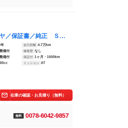
エスクァイア ハイブリッドＧｉ 新品タイヤ／保証書／純正 ＳＤナビ／フリップダウンモニター 社外 ９インチ／トヨタセーフティセンス／両側電動スライドドア／シートヒーター 前席／車線逸脱防止支援システム／シート 合皮
9年
4.7万km
走行距離
整備付
なし
修復歴
整備付
1ヶ月・1000km
保証付
00cc
AT
ミッション
在庫の確認・お見積り（無料）
0078-6042-9857
無料