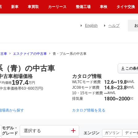
店
新車
車買取
カーリース
整備工場
車検
タイヤ交換
English
ヘルプ
お
中古車
エスクァイアの中古車
青・ブルー系の中古車
系（青）の中古車
この条
中古車相場価格
カタログ情報
197.4
12.6~19.8
km/L
WLTCモード燃費
平均価格
万円
14.8~23.8
km/L
JC08モード燃費
(中古車価格帯63~600万円)
--
km/L
10・15モード燃費
1800~2000
cc
排気量
相場表から探す
カタログ情報を見る
モデル・
選択する
エンジン
ガソリン
ディー
グレード