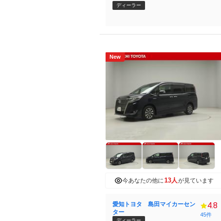
ディーラー
New
13人
今あなたの他に
が見ています
愛知トヨタ 島田マイカーセン
4.8
ター
45件
ディーラー