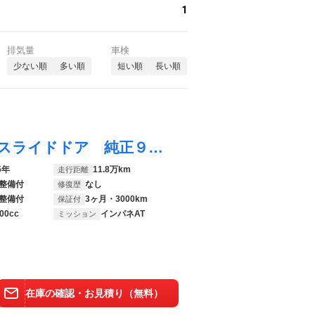
1
排気量
車検
少ない順
多い順
短い順
長い順
エスクァイア ハイブリッドＧｉ 両側電動スライドドア 純正９型ナビ 後席モニター バックカメラ 禁煙車 合皮レザーシート シートヒーター ドラレコ ＥＴＣ ＬＥＤヘッド クルーズコントロール 純正１５インチＡＷ リアオートエアコン
5年
11.8万km
走行距離
整備付
なし
修復歴
整備付
3ヶ月・3000km
保証付
00cc
インパネAT
ミッション
在庫の確認・お見積り（無料）