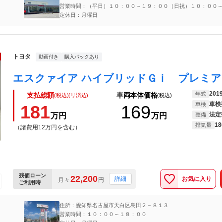
営業時間：（平日）１０：００～１９：００（日祝）１０：００
０
定休日：月曜日
トヨタ
動画付き
購入パックあり
201
年式
支払総額
車両本体価格
(税込)(リ済込)
(税込)
車検
車検
181
169
法定
万円
万円
整備
18
排気量
（諸費用12万円を含む）
残価ローン
22,200
お気に入り
詳細
月々
円
ご利用時
住所：愛知県名古屋市天白区島田２－８１３
営業時間：１０：００～１８：００