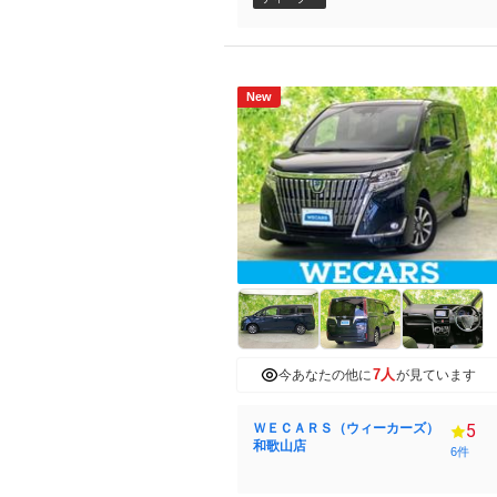
New
7人
今あなたの他に
が見ています
ＷＥＣＡＲＳ（ウィーカーズ）
5
和歌山店
6件