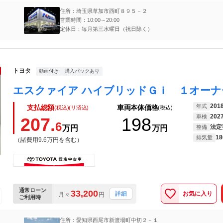
住所：埼玉県草加市西町８９５－２
営業時間：10:00～20:00
定休日：毎月第三水曜日（祝日除く）
トヨタ
動画付き
購入パックあり
201
年式
支払総額
車両本体価格
(税込)(リ済込)
(税込)
202
車検
207.
198
6
法定
万円
万円
整備
18
排気量
（諸費用9.6万円を含む）
通常ローン
33,200
お気に入り
詳細
月々
円
ご利用時
住所：愛知県西尾市新渡場町中切２－１