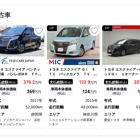
古車
UP
UP
タ エスクァイア バンテッ
トヨタ エスクァイア Ｇｉ Ｅ
トヨタ エスクァイア 
新潟 バンレボＭＲ ＦＦヒ
ＴＣ バックカメラ ＴＶ ク
ッドＧｉ １オーナー
ター インバーター２０００
リアランスソナー オートクル
－ フルオートエアコ
376.
2
133.
9
20
払総額
支払総額
支払総額
(税込)
万円
(税込)
万円
(税込)
 フリップダウンモニター
ーズコントロール 両側電動ス
デジタル リアカメラ
子レンジ キャンピングカー
ライドドア オートマチックハ
テ エアバッグ ミュ
両本体価格
車両本体価格
車両本体価格
369
124
1
万円
万円
イビーム オートライト ＬＥ
プレイヤー接続可 
(税込)
(税込)
(税込)
Ｄヘッドランプ スマートキ
オートクルーズコン
式
2017年
年式
2015年
年式
ー アイドリングストップ
ＷＡＣ ＬＥＤヘッ
行距離
52,000km
走行距離
49,000km
ＰＷ ＥＴＣ
走行距離
6
リア
静岡県
エリア
神奈川県
エリア
）フジカーズジャパン 浜松
ニコニコステーション小田原東イ
愛知トヨタ 米津橋店
キャンピングカー
ンター