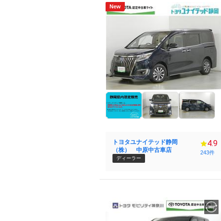
New
トヨタユナイテッド静岡
4.9
（株） 中原中古車店
243件
ディーラー