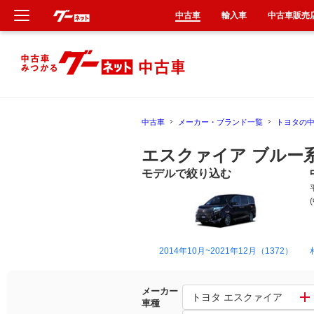
中古車
輸入車
中古車販売
新車
中古車
中古車
メーカー・ブランド一覧
トヨタの
輸入車
エスクァイア ブルー
クルマ買取
モデルで絞り込む
カーリース
タイヤ交換
2014年10月~2021年12月（1372）
整備工場
メーカー
トヨタ エスクァイア
車種
車検