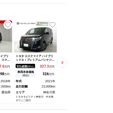
ハイブリ
トヨタ エスクァイア ハイブリ
トヨタ エスクァイア Ｇｉ メ
トヨタ
 スマキ
ッドＧｉプレミアムパッケジブ
モリナビ フルセグテレビ フ
レミ
ン 地上
ラックテーラード トヨタ認定
リップダウンモニター バック
テー
7.
6
337.
3
199.
8
支払総額
支払総額
支払
万円
(税込)
万円
(税込)
万円
 パワス
中古車ライト・純正９インチナ
カメラ デジタルインナーミラ
エア
ージック
ビ・ＣＤ／ＤＶＤ再生・地デジ
ー ドライブレコーダー 両側
ドア
車両本体価格
車両本体価格
車両
98
326
189.
1
万円
万円
万円
ナビＴＶ
（フルセグ）・バックカメラ・
パワースライドドア ＥＴＣ
シス
(税込)
(税込)
トロール
ＡＣ１００Ｖ電源・両側電動ス
ＬＥＤライト フォグランプ
スト
2018年
年式
2021年
年式
2019年
年式
ドライト
ライドドア・スマートキー・Ｅ
ＴＲＤエアロ 社外１８ＡＷ
ナビ
7,000km
ＴＣ２．０・ＬＥＤヘッドライ
走行距離
23,000km
走行距離
77,000km
列 
走行
ト純正アルミホイール
ル 
愛知県
エリア
神奈川県
エリア
熊本県
エリ
トヨタモビリティ神奈川 中古車
ガリバー人吉サンロードシティー
トヨタ
タウン二俣川
店（株）ＩＤＯＭ
東京オ