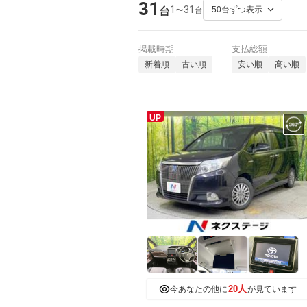
31
1
31
〜
台
台
掲載時期
支払総額
新着順
古い順
安い順
高い順
UP
20人
今あなたの他に
が見ています