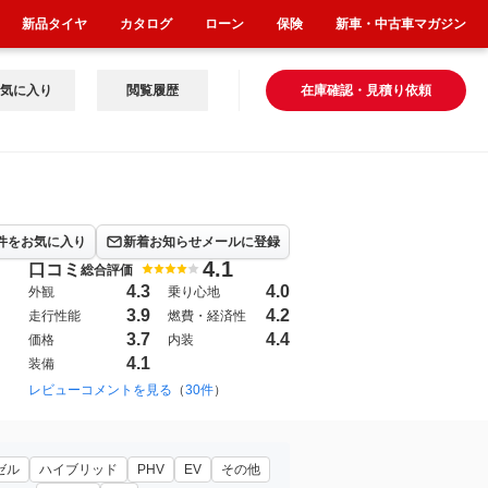
新品タイヤ
カタログ
ローン
保険
新車・中古車マガジン
気に入り
閲覧履歴
在庫確認・見積り依頼
件をお気に入り
新着お知らせメールに登録
4.1
口コミ
総合評価
4.3
4.0
外観
乗り心地
3.9
4.2
走行性能
燃費・経済性
3.7
4.4
価格
内装
4.1
装備
レビューコメントを見る
（
30件
）
ゼル
ハイブリッド
PHV
EV
その他