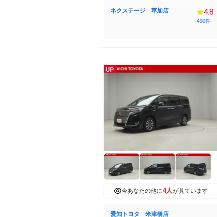
ネクステージ 草加店
4.8
490件
UP
4人
今あなたの他に
が見ています
愛知トヨタ 米津橋店