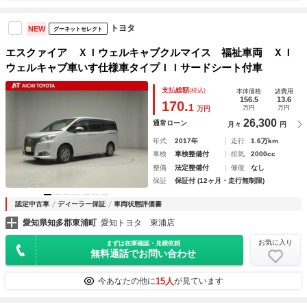
トヨタ
NEW
グーネットセレクト
エスクァイア ＸＩウェルキャブクルマイス 福祉車両 ＸＩ
ウェルキャブ車いす仕様車タイプＩＩサードシート付車
支払総額
(税込)
本体価格
諸費用
156.5
13.6
170.
1
万円
万円
万円
26,300
通常ローン
月々
円
年式
2017年
走行
1.6万km
車検
車検整備付
排気
2000cc
整備
法定整備付
修復
なし
保証
保証付 (12ヶ月・走行無制限)
認定中古車
ディーラー保証
車両状態評価書
愛知県知多郡東浦町
愛知トヨタ 東浦店
お気に入り
まずは在庫確認・見積依頼
無料通話でお問い合わせ
15人
今あなたの他に
が見ています