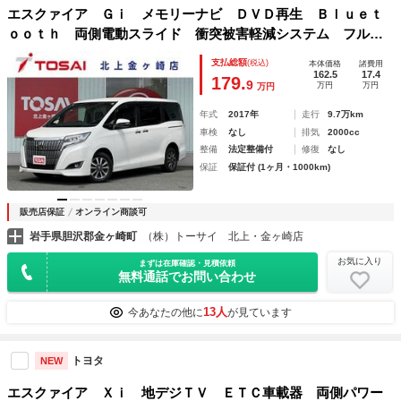
エスクァイア Ｇｉ メモリーナビ ＤＶＤ再生 Ｂｌｕｅｔ
ｏｏｔｈ 両側電動スライド 衝突被害軽減システム フルセ
グ バックカメラ ＥＴＣ ＬＥＤヘッドランプ スマートキ
支払総額
(税込)
本体価格
諸費用
ー キーレス レーンアシスト アイドリングストップ
162.5
17.4
179.
9
万円
万円
万円
年式
2017年
走行
9.7万km
車検
なし
排気
2000cc
整備
法定整備付
修復
なし
保証
保証付 (1ヶ月・1000km)
販売店保証
オンライン商談可
岩手県胆沢郡金ヶ崎町
（株）トーサイ 北上・金ヶ崎店
お気に入り
まずは在庫確認・見積依頼
無料通話でお問い合わせ
13人
今あなたの他に
が見ています
トヨタ
NEW
エスクァイア Ｘｉ 地デジＴＶ ＥＴＣ車載器 両側パワー