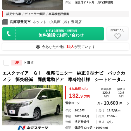
保証
保証付 (12ヶ月・走行無制限)
認定中古車
ディーラー保証
車両状態評価書
兵庫県豊岡市
ネッツトヨタ兵庫（株）豊岡店
お気に入り
まずは在庫確認・見積依頼
無料通話でお問い合わせ
15人
今あなたの他に
が見ています
トヨタ
UP
エスクァイア Ｇｉ 後席モニター 純正９型ナビ バックカ
メラ 衝突軽減 両側電動ドア 寒冷地仕様 シートヒータ
ー ＬＥＤヘッド ＥＴＣ 純正１５インチアルミ オートハ
支払総額
(税込)
本体価格
諸費用
イビーム オートライト Ｂｌｕｅｔｏｏｔｈ
120.3
12.6
132.
9
万円
万円
万円
10,600
通常ローン
月々
円
年式
2015年
走行
11.5万km
車検
2028年4月
排気
2000cc
整備
法定整備付
修復
なし
保証
保証付 (3ヶ月・3000km)