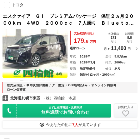
トヨタ
エスクァイア Ｇｉ プレミアムパッケージ 保証２ヵ月２０
００ｋｍ ４ＷＤ ２０００ｃｃ ７人乗り Ｂｌｕｅｔｏｏ
ｔｈ接続対応８インチフルセグナビ バックカメラ ＥＴＣ
支払総額
(税込)
本体価格
諸費用
純正エンジンスターター クルーズコントロール 両側電動ス
171
8.8
179.
8
万円
万円
万円
ライドドア
11,400
通常ローン
月々
円
年式
2018年
走行
9.8万km
車検
2028年3月
排気
2000cc
整備
法定整備付
修復
あり
保証
保証付 (2ヶ月・2000km)
販売店保証
車両状態評価書
グー鑑定
OBD診断済み
オンライン商談可
ローン仮審査
北海道札幌市東区
（株）四輪館 本店
お気に入り
まずは在庫確認・見積依頼
無料通話でお問い合わせ
7人
今あなたの他に
が見ています