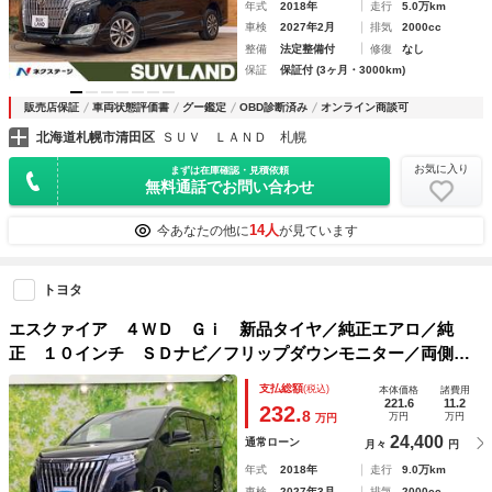
年式
2018年
走行
5.0万km
車検
2027年2月
排気
2000cc
整備
法定整備付
修復
なし
保証
保証付 (3ヶ月・3000km)
販売店保証
車両状態評価書
グー鑑定
OBD診断済み
オンライン商談可
北海道札幌市清田区
ＳＵＶ ＬＡＮＤ 札幌
お気に入り
まずは在庫確認・見積依頼
無料通話でお問い合わせ
14人
今あなたの他に
が見ています
トヨタ
エスクァイア ４ＷＤ Ｇｉ 新品タイヤ／純正エアロ／純
正 １０インチ ＳＤナビ／フリップダウンモニター／両側電
動スライドドア／シートヒーター／ヘッドランプ ＬＥＤ／Ｅ
支払総額
(税込)
本体価格
諸費用
ＴＣ／ＥＢＤ付ＡＢＳ／横滑り防止装置／アイドリングストッ
221.6
11.2
232.
8
万円
万円
万円
プ
24,400
通常ローン
月々
円
年式
2018年
走行
9.0万km
車検
2027年3月
排気
2000cc