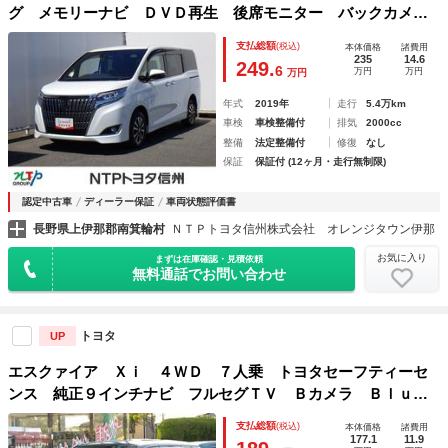
グ メモリーナビ ＤＶＤ再生 後席モニター バックカメ
ラ 衝突被害軽減システム ＥＴＣ ドラレコ 両側電動スラ
支払総額
(税込)
本体価格
諸費用
イド ＬＥＤヘッドランプ 乗車定員７人 ３列シート アイ
235
14.6
249.
6
万円
万円
万円
ドリングストップ
年式
2019年
走行
5.4万km
車検
車検整備付
排気
2000cc
整備
法定整備付
修復
なし
保証
保証付 (12ヶ月・走行無制限)
認定中古車
ディーラー保証
車両状態評価書
長野県上伊那郡南箕輪村
ＮＴＰトヨタ信州株式会社 オレンジタウン伊那
お気に入り
まずは在庫確認・見積依頼
無料通話でお問い合わせ
トヨタ
UP
エスクァイア Ｘｉ ４ＷＤ ７人乗 トヨタセーフティーセ
ンス 純正９インチナビ フルセグＴＶ Ｂカメラ Ｂｌｕｅ
ｔｏｏｔｈ パワースライドドア ＬＥＤヘッドライト ＥＴ
支払総額
(税込)
本体価格
諸費用
Ｃ プッシュスタート オートクルーズコントロール
177.1
11.9