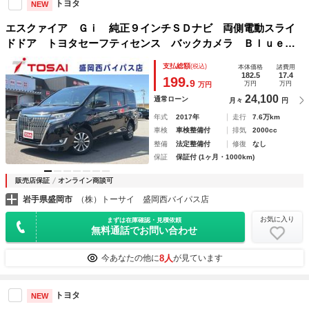
トヨタ
NEW
エスクァイア Ｇｉ 純正９インチＳＤナビ 両側電動スライ
ドドア トヨタセーフティセンス バックカメラ Ｂｌｕｅｔ
ｏｏｔｈ ＥＴＣ スマートキー ＬＥＤヘッドライト ＬＥ
支払総額
(税込)
本体価格
諸費用
Ｄフォグランプ オートライト シートヒーター
182.5
17.4
199.
9
万円
万円
万円
24,100
通常ローン
月々
円
年式
2017年
走行
7.6万km
車検
車検整備付
排気
2000cc
整備
法定整備付
修復
なし
保証
保証付 (1ヶ月・1000km)
販売店保証
オンライン商談可
岩手県盛岡市
（株）トーサイ 盛岡西バイパス店
お気に入り
まずは在庫確認・見積依頼
無料通話でお問い合わせ
8人
今あなたの他に
が見ています
トヨタ
NEW