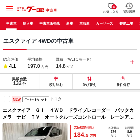
0
お気に入り
閲覧履歴
中古車
輸入車
中古車販売店
新車
車買取
カーリース
整備工場
エスクァイア 4WDの中古車
総合評価
平均価格
燃費
（WLTCモード）
4.1
197.0
14.8
万円
km/l
掲載台数
132
台
絞り込む
並び替え
条件保存
トヨタ
NEW
グーネットセレクト
エスクァイア Ｇｉ ４ＷＤ ドライブレコーダー バックカ
メラ ナビ ＴＶ オートクルーズコントロール レーンアシ
スト 衝突被害軽減システム 両側電動スライドドア オート
支払総額
(税込)
本体価格
諸費用
マチックハイビーム ＬＥＤヘッドランプ スマートキー
176
8.9
184.
9
万円
万円
万円