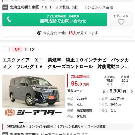
北海道札幌市東区
ＡＧＨトヨタ札幌（株） アンビシャス苗穂
お気に入り
まずは在庫確認・見積依頼
無料通話でお問い合わせ
15人
今あなたの他に
が見ています
トヨタ
UP
エスクァイア Ｘｉ 禁煙車 純正１０インチナビ バックカ
メラ フルセグＴＶ クルーズコントロール 片側電動スライ
ドドア 衝突軽減ブレーキ Ｂｌｕｅｔｏｏｔｈ接続 レーン
支払総額
(税込)
本体価格
諸費用
キープアシスト ＬＥＤヘッドライト ＥＴＣ
75.8
20.1
95.
9
万円
万円
万円
9,900
通常ローン
月々
円
年式
2018年
走行
12.0万km
車検
なし
排気
2000cc
整備
法定整備無
修復
なし
保証
保証無
OBD診断済み
オンライン商談可
オプション見積り可
ローン仮審査
新潟県新潟市東区
ジーアフターＭＥＧＡ新潟店