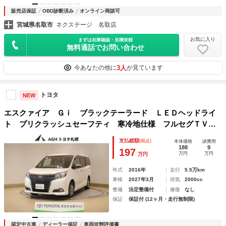
販売店保証
OBD診断済み
オンライン商談可
宮城県名取市
ネクステージ 名取店
お気に入り
まずは在庫確認・見積依頼
無料通話でお問い合わせ
3人
今あなたの他に
が見ています
トヨタ
NEW
エスクァイア Ｇｉ ブラックテーラード ＬＥＤヘッドライ
ト プリクラッシュセーフティ 寒冷地仕様 フルセグＴＶ
オートエアコン 両側パワースライドドア クルーズコントロ
支払総額
(税込)
本体価格
諸費用
ール アルミ Ｂモニター 横滑り防止装置 ドライブレコー
188
9
197
万円
万円
万円
ダー ＥＴＣ
年式
2016年
走行
5.5万km
車検
2027年3月
排気
2000cc
整備
法定整備付
修復
なし
保証
保証付 (12ヶ月・走行無制限)
認定中古車
ディーラー保証
車両状態評価書