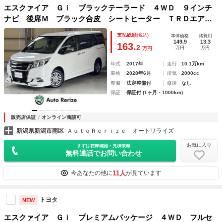
エスクァイア Ｇｉ ブラックテーラード ４ＷＤ ９インチ
ナビ 後席Ｍ ブラック合皮 シートヒーター ＴＲＤエア
ロ ＰＣＳ 先行車発進告知 ＬＤＡ ＡＨＢ １５ＡＷ リ
支払総額
(税込)
本体価格
諸費用
アオートエアコン 地デジ Ｂカメラ スマートキー ウッド
149.9
13.3
163.
2
万円
万円
万円
コンビＨ ドラレコ
年式
2017年
走行
10.1万km
車検
2028年6月
排気
2000cc
整備
法定整備付
修復
なし
保証
保証付 (1ヶ月・1000km)
販売店保証
オンライン商談可
新潟県新潟市南区
ＡｕｔｏＲｅｒｉｚｅ オートリライズ
お気に入り
まずは在庫確認・見積依頼
無料通話でお問い合わせ
11人
今あなたの他に
が見ています
トヨタ
NEW
エスクァイア Ｇｉ プレミアムパッケージ ４ＷＤ フルセ