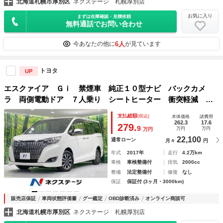
北海道札幌市厚別区
ネクステージ 札幌厚別店
お気に入り
まずは在庫確認・見積依頼
無料通話でお問い合わせ
6人
今あなたの他に
が見ています
トヨタ
UP
エスクァイア Ｇｉ 禁煙車 純正１０型ナビ バックカメ
ラ 両側電動ドア ７人乗り シートヒーター 衝突軽減 寒
冷地仕様 クルコン ＬＥＤヘッド リアオートエアコン 純
支払総額
(税込)
本体価格
諸費用
正１５ＡＷ アイドリングストップ スマートキー
262.3
17.6
279.
9
万円
万円
万円
22,100
通常ローン
月々
円
年式
2017年
走行
4.2万km
車検
車検整備付
排気
2000cc
整備
法定整備付
修復
なし
保証
保証付 (3ヶ月・3000km)
販売店保証
車両状態評価書
グー鑑定
OBD診断済み
オンライン商談可
北海道札幌市厚別区
ネクステージ 札幌厚別店