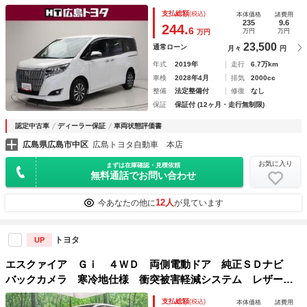
ックプレイヤー接続可 １オーナー アルミ エアバッグ 助
支払総額
(税込)
本体価格
諸費用
手席エアバッグ スマートキー＆プッシュスタート
235
9.6
244.
6
万円
万円
万円
23,500
通常ローン
月々
円
年式
2019年
走行
6.7万km
車検
2028年4月
排気
2000cc
整備
法定整備付
修復
なし
保証
保証付 (12ヶ月・走行無制限)
認定中古車
ディーラー保証
車両状態評価書
広島県広島市中区
広島トヨタ自動車 本店
お気に入り
まずは在庫確認・見積依頼
無料通話でお問い合わせ
12人
今あなたの他に
が見ています
トヨタ
UP
エスクァイア Ｇｉ ４ＷＤ 両側電動ドア 純正ＳＤナビ
バックカメラ 寒冷地仕様 衝突被害軽減システム レザー調
シート ドラレコ コーナーセンサー スマートキー ＬＥＤ
支払総額
(税込)
本体価格
諸費用