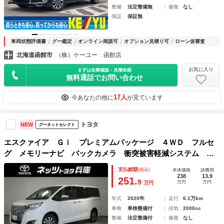
整備
法定整備無
修復
なし
保証
保証無
車両状態評価書
グー鑑定
オンライン商談可
オプション見積り可
ローン仮審査
北海道函館市
（株）ケーユー 函館店
お気に入り
まずは在庫確認・見積依頼
無料通話でお問い合わせ
17人
今あなたの他に
が見ています
トヨタ
NEW
グーネットセレクト
エスクァイア Ｇｉ プレミアムパッケージ ４ＷＤ フルセ
グ メモリーナビ バックカメラ 衝突被害軽減システム Ｅ
ＴＣ 両側電動スライド ＬＥＤヘッドランプ 乗車定員７
支払総額
(税込)
本体価格
諸費用
人 ３列シート アイドリングストップ
238
13.9
251.
9
万円
万円
万円
年式
2020年
走行
6.1万km
車検
車検整備付
排気
2000cc
整備
法定整備付
修復
なし