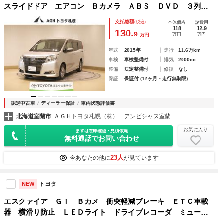
スライドドア エアコン Ｂカメラ ＡＢＳ ＤＶＤ ３列シ
ート キーレス ＬＥＤライト フルフラット ウォークスル
支払総額
(税込)
本体価格
諸費用
ー ４ＷＤ リアオートエアコン 横滑防止 寒冷地仕様
118
12.9
130.
9
万円
万円
万円
年式
2015年
走行
11.6万km
車検
車検整備付
排気
2000cc
整備
法定整備付
修復
なし
保証
保証付 (12ヶ月・走行無制限)
認定中古車
ディーラー保証
車両状態評価書
北海道室蘭市
ＡＧＨトヨタ札幌（株） アンビシャス室蘭
お気に入り
まずは在庫確認・見積依頼
無料通話でお問い合わせ
23人
今あなたの他に
が見ています
トヨタ
NEW
エスクァイア Ｇｉ Ｂカメ 衝突軽減ブレーキ ＥＴＣ車載
器 横滑り防止 ＬＥＤライト ドライブレコーダ ミュージ