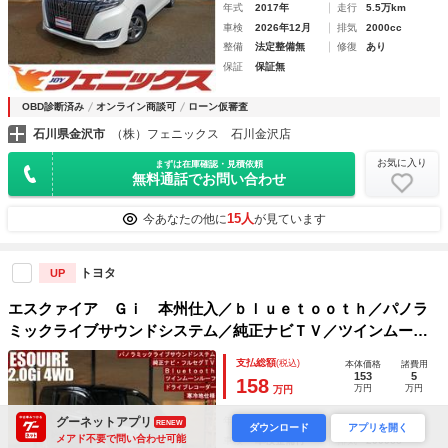
年式
2017年
走行
5.5万km
車検
2026年12月
排気
2000cc
整備
法定整備無
修復
あり
保証
保証無
OBD診断済み
オンライン商談可
ローン仮審査
石川県金沢市
（株）フェニックス 石川金沢店
お気に入り
まずは在庫確認・見積依頼
無料通話でお問い合わせ
15人
今あなたの他に
が見ています
トヨタ
UP
エスクァイア Ｇｉ 本州仕入／ｂｌｕｅｔｏｏｔｈ／パノラ
ミックライブサウンドシステム／純正ナビＴＶ／ツインムーン
ルーフ／両側電動スライド／バックカメラ／半革／ドライブレ
支払総額
(税込)
本体価格
諸費用
コーダー／寒冷地仕様／リヤヒータークーラー／ＥＴＣ
153
5
158
万円
万円
万円
グーネットアプリ
年式
2014年
走行
12.5万km
RENEW
ダウンロード
アプリを開く
メアド不要で問い合わせ可能
車検
車検整備付
排気
2000cc