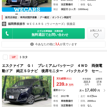
整備
法定整備付
修復
なし
保証
保証付 (1ヶ月・1000km)
販売店保証
車両状態評価書
グー鑑定
オンライン商談可
福岡県筑後市
ＷＥＣＡＲＳ（ウィーカーズ）筑後店
お気に入り
まずは在庫確認・見積依頼
無料通話でお問い合わせ
3人
今あなたの他に
が見ています
トヨタ
UP
エスクァイア Ｇｉ プレミアムパッケージ ４ＷＤ 両側電
動ドア 純正ＳＤナビ 後席モニター バックカメラ セーフ
ティセンス 禁煙車 ハーフレザーシート コーナーセンサ
支払総額
(税込)
本体価格
諸費用
ー スマートキー ＬＥＤヘッド ビルトインＥＴＣ クルコ
222.3
17.6
239.
9
万円
万円
万円
ン
17,400
通常ローン
月々
円
年式
2017年
走行
8.0万km
車検
車検整備付
排気
2000cc
整備
法定整備付
修復
なし