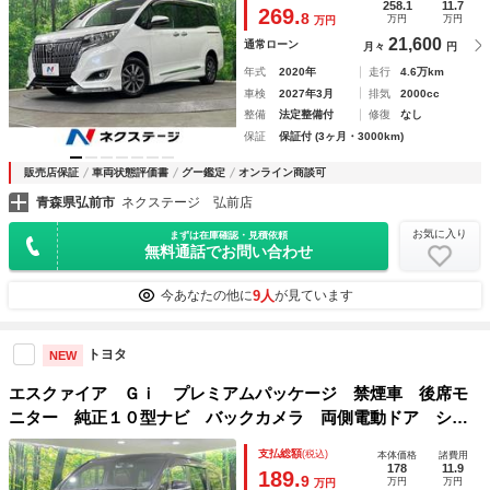
ヘッド ビルトインＥＴＣ クルコン
258.1
11.7
269.
8
万円
万円
万円
21,600
通常ローン
月々
円
年式
2020年
走行
4.6万km
車検
2027年3月
排気
2000cc
整備
法定整備付
修復
なし
保証
保証付 (3ヶ月・3000km)
販売店保証
車両状態評価書
グー鑑定
オンライン商談可
青森県弘前市
ネクステージ 弘前店
お気に入り
まずは在庫確認・見積依頼
無料通話でお問い合わせ
9人
今あなたの他に
が見ています
トヨタ
NEW
エスクァイア Ｇｉ プレミアムパッケージ 禁煙車 後席モ
ニター 純正１０型ナビ バックカメラ 両側電動ドア シー
トヒーター 衝突軽減 寒冷地仕様 クルコン ＬＥＤヘッ
支払総額
(税込)
本体価格
諸費用
ド・フォグ リアオートエアコン 純正１８ＡＷ ステアリン
178
11.9
189.
9
万円
万円
万円
グヒーター