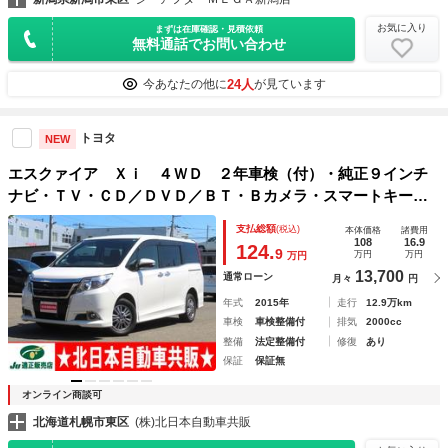
お気に入り
まずは在庫確認・見積依頼
無料通話でお問い合わせ
24人
今あなたの他に
が見ています
トヨタ
NEW
エスクァイア Ｘｉ ４ＷＤ ２年車検（付）・純正９インチ
ナビ・ＴＶ・ＣＤ／ＤＶＤ／ＢＴ・Ｂカメラ・スマートキー・
パワスラ・７人乗り・ＥＴＣ・寒冷地仕様・Ｐスタート・ＬＥ
支払総額
(税込)
本体価格
諸費用
Ｄ・アイドリングストップ・ミラーウインカー
108
16.9
124.
9
万円
万円
万円
13,700
通常ローン
月々
円
年式
2015年
走行
12.9万km
車検
車検整備付
排気
2000cc
整備
法定整備付
修復
あり
保証
保証無
オンライン商談可
北海道札幌市東区
(株)北日本自動車共販