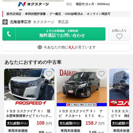
保証
保証付 (3ヶ月・3000km)
販売店保証
車両状態評価書
グー鑑定
OBD診断済み
オンライン商談可
北海道帯広市
ネクステージ 帯広店
お気に入り
まずは在庫確認・見積依頼
無料通話でお問い合わせ
4人
今あなたの他に
が見ています
あなたにおすすめの中古車
トヨタ エスクァイア Ｘｉ 冠
トヨタ エスクァイア Ｘｉ ナ
トヨタ エスク
水歴車禁煙車ナビＴＶバックカ
ビ Ｐスタート ＥＴＣ キー
ビＴＶ 両側
メラリヤフリップダウンモニタ
フリー ナビ ステアリングス
革 禁煙 Ｂ
108
158.
7
支払総額
支払総額
支払総額
(税込)
(税込)
(税込)
万円
万円
ーセーフティセンス衝突軽減ブ
イッチ Ｐスタート 横滑り防
ｈ ＬＥＤ 
レーキ付スマートキーＰスター
止機能 誤発進抑制装置 アイ
ー クルーズ
車両本体価格
車両本体価格
車両本体価格
98
145