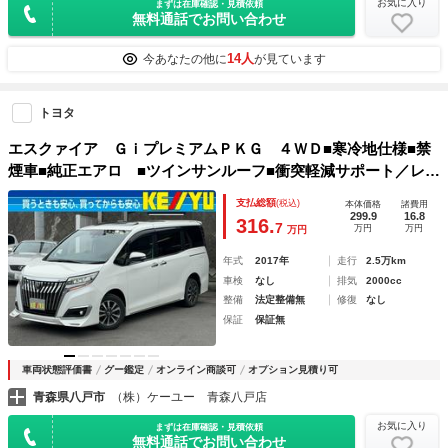
お気に入り
まずは在庫確認・見積依頼
無料通話でお問い合わせ
14人
今あなたの他に
が見ています
トヨタ
エスクァイア ＧｉプレミアムＰＫＧ ４ＷＤ■寒冷地仕様■禁
煙車■純正エアロ ■ツインサンルーフ■衝突軽減サポート／レー
ンアシスト／オートクルーズ／両側電動スライドドア／シート
支払総額
(税込)
本体価格
諸費用
ヒーター／ハーフレザーシート／純正ナビ／バックカメラ／フ
299.9
16.8
316.
7
万円
万円
万円
ルセグＴＶ／ＢＴオーディオ／ＤＶＤ再生／ＥＴＣ
年式
2017年
走行
2.5万km
車検
なし
排気
2000cc
整備
法定整備無
修復
なし
保証
保証無
車両状態評価書
グー鑑定
オンライン商談可
オプション見積り可
青森県八戸市
（株）ケーユー 青森八戸店
お気に入り
まずは在庫確認・見積依頼
無料通話でお問い合わせ