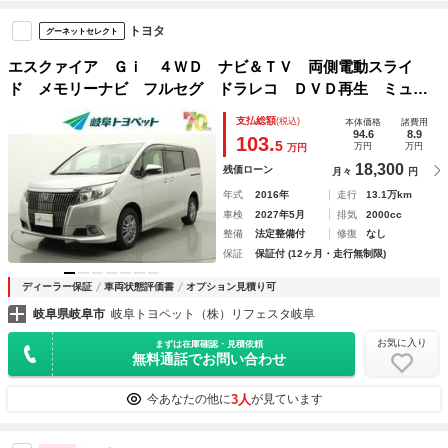
トヨタ
グーネットセレクト
エスクァイア Ｇｉ ４ＷＤ ナビ＆ＴＶ 両側電動スライ
ド メモリーナビ フルセグ ドラレコ ＤＶＤ再生 ミュー
ジックプレイヤー接続可 衝突被害軽減システム ＥＴＣ ３
支払総額
(税込)
本体価格
諸費用
列シート スマートキー ＬＥＤヘッドランプ 記録簿
94.6
8.9
103.
5
万円
万円
万円
18,300
残価ローン
月々
円
年式
2016年
走行
13.1万km
車検
2027年5月
排気
2000cc
整備
法定整備付
修復
なし
保証
保証付 (12ヶ月・走行無制限)
ディーラー保証
車両状態評価書
オプション見積り可
岐阜県岐阜市
岐阜トヨペット（株）リフェスタ岐阜
お気に入り
まずは在庫確認・見積依頼
無料通話でお問い合わせ
3人
今あなたの他に
が見ています