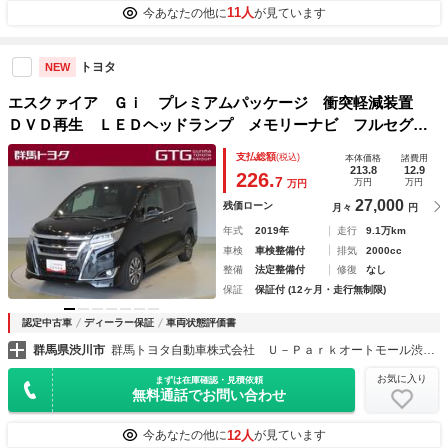
11人
今あなたの他に
が見ています
トヨタ
NEW
エスクァイア Ｇｉ プレミアムパッケージ 衝突軽減装置
ＤＶＤ再生 ＬＥＤヘッドランプ メモリーナビ フルセグ
クルーズコントロール ＥＴＣ ダブルエアコン ナビ＆Ｔ
支払総額
(税込)
本体価格
諸費用
Ｖ ＡＷ スマートキー ４ＷＤ 横滑り防止 ３列シート
213.8
12.9
226.
7
万円
万円
万円
アイドリングストップ
27,000
残価ローン
月々
円
年式
2019年
走行
9.1万km
車検
車検整備付
排気
2000cc
整備
法定整備付
修復
なし
保証
保証付 (12ヶ月・走行無制限)
認定中古車
ディーラー保証
車両状態評価書
群馬県渋川市
群馬トヨタ自動車株式会社 Ｕ－Ｐａｒｋオートモール渋川店
お気に入り
まずは在庫確認・見積依頼
無料通話でお問い合わせ
12人
今あなたの他に
が見ています