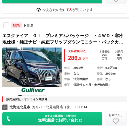
7人
今あなたの他に
が見ています
トヨタ
NEW
エスクァイア Ｇｉ プレミアムパッケージ ・４ＷＤ・寒冷
地仕様・純正ナビ・純正フリップダウンモニター・バックカメ
ラ・両側パワースライドドア・Ｔｏｙｏｔａ Ｓａｆｅｔｙ
支払総額
(税込)
本体価格
諸費用
Ｓｅｎｓｅ・プリクラッシュ・クルーズコントロール・ステア
276
10.8
286.
8
万円
万円
万円
リングヒーター
年式
2019年
走行
5.0万km
車検
なし
排気
2000cc
整備
法定整備付
修復
なし
保証
保証付 (3ヶ月・走行無制限)
販売店保証
オンライン商談可
北海道北見市
ガリバー北見端野店（株）ＩＤＯＭ
お気に入り
まずは在庫確認・見積依頼
無料通話でお問い合わせ