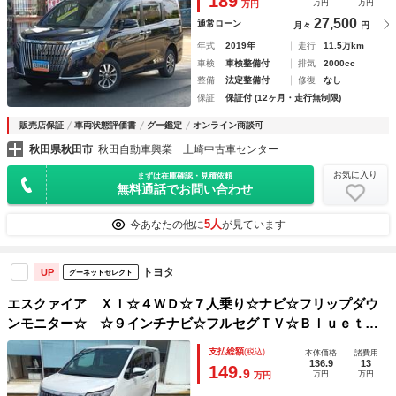
189
万円
万円
万円
27,500
通常ローン
月々
円
年式
2019年
走行
11.5万km
車検
車検整備付
排気
2000cc
整備
法定整備付
修復
なし
保証
保証付 (12ヶ月・走行無制限)
販売店保証
車両状態評価書
グー鑑定
オンライン商談可
秋田県秋田市
秋田自動車興業 土崎中古車センター
お気に入り
まずは在庫確認・見積依頼
無料通話でお問い合わせ
5人
今あなたの他に
が見ています
トヨタ
UP
グーネットセレクト
エスクァイア Ｘｉ☆４ＷＤ☆７人乗り☆ナビ☆フリップダウ
ンモニター☆ ☆９インチナビ☆フルセグＴＶ☆Ｂｌｕｅｔｏ
ｏｔｈ☆バックカメラ☆１２型フリップダウンモニター☆ＴＳ
支払総額
(税込)
本体価格
諸費用
Ｓ☆クルーズコントロール☆両側電動ドア☆ＥＴＣ２．０☆Ｌ
136.9
13
149.
9
万円
万円
万円
ＥＤヘッドライト＆フォグ☆スマートキー２個☆