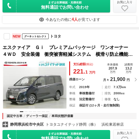
お気に入り
まずは在庫確認・見積依頼
無料通話でお問い合わせ
4人
今あなたの他に
が見ています
トヨタ
NEW
グーネットセレクト
エスクァイア Ｇｉ プレミアムパッケージ ワンオーナー
４ＷＤ 安全装備 衝突被害軽減システム 横滑り防止機能
ＡＢＳ エアバッグ オートクルーズコントロール 盗難防止
支払総額
(税込)
本体価格
諸費用
装置 アイドリングストップ バックカメラ 後席モニター
207.9
13.2
221.
1
万円
万円
万円
ＥＴＣ ドラレコ
21,900
残価ローン
月々
円
年式
2019年
走行
7.3万km
車検
車検整備付
排気
2000cc
整備
法定整備付
修復
なし
保証
保証付 (12ヶ月・走行無制限)
認定中古車
ディーラー保証
車両状態評価書
静岡県浜松市中央区
トヨタユナイテッド静岡（株） 浜松東若林店
お気に入り
まずは在庫確認・見積依頼
無料通話でお問い合わせ