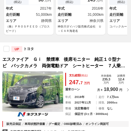
万円
万円
トドライブレコーダーイモビ付
ドリングストップ オートハイ
正１５アルミ
(税込)
(税込)
(税込)
左側パワスラオートマチックハ
ビーム 片側オートスライドド
年式
2017年
年式
2016年
年式
イビーム３列シート８名乗車
ア ＥＴＣ 電動格納ミラー
走行距離
51,000km
走行距離
31,000km
走行距離
パワーウィンドウ キーフリー
エリア
静岡県
エリア
神奈川県
エリア
（株）ＰＲＯＳＰＥＥＤ（プロス
神奈川ダイハツ販売株式会社 Ｕ
コバックカーズ
ピード）
－ＣＡＲ海老名
トヨタ
UP
エスクァイア Ｇｉ 禁煙車 後席モニター 純正１０型ナ
ビ バックカメラ 両側電動ドア シートヒーター ７人乗
り 衝突軽減 寒冷地仕様 クルコン ドラレコ ＬＥＤヘッ
支払総額
(税込)
本体価格
諸費用
ド スマートキー リヤオートエアコン オートハイビーム
235.3
12.4
247.
7
万円
万円
万円
18,900
通常ローン
月々
円
年式
2018年
走行
7.1万km
車検
2027年11月
排気
2000cc
整備
法定整備付
修復
なし
保証
保証付 (3ヶ月・3000km)
販売店保証
車両状態評価書
グー鑑定
OBD診断済み
オンライン商談可