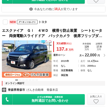
18人
今あなたの他に
が見ています
トヨタ
NEW
グーネットセレクト
エスクァイア Ｇｉ ４ＷＤ 横滑り防止装置 シートヒータ
ー 両側電動スライドドア バックカメラ 後席フリップダウ
ンモニター クルーズコントロール アイドリングストップ
支払総額
(税込)
本体価格
諸費用
ＥＴＣ スマートキー ＬＥＤヘッドライト フォグランプ
120
17.8
137.
8
万円
万円
万円
22,000
通常ローン
月々
円
年式
2015年
走行
11.4万km
車検
なし
排気
2000cc
整備
法定整備無
修復
なし
保証
保証無
オンライン商談可
青森県青森市
げんき自動車 青森本店
お気に入り
まずは在庫確認・見積依頼
無料通話でお問い合わせ