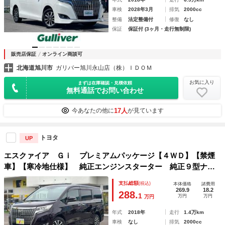
車検
2028年3月
排気
2000cc
整備
法定整備付
修復
なし
保証
保証付 (3ヶ月・走行無制限)
販売店保証
オンライン商談可
北海道旭川市
ガリバー旭川永山店（株）ＩＤＯＭ
お気に入り
まずは在庫確認・見積依頼
無料通話でお問い合わせ
17人
今あなたの他に
が見ています
トヨタ
UP
エスクァイア Ｇｉ プレミアムパッケージ【４ＷＤ】【禁煙
車】【寒冷地仕様】 純正エンジンスターター 純正９型ナ
ビ 地デジ バックカメラ ＥＴＣ ドライブレコーダー ブ
支払総額
(税込)
本体価格
諸費用
ラウンコンビシート シート＆ステアヒーター 両側電動スラ
269.9
18.2
288.
1
万円
万円
万円
イド 衝突軽減 コーナーセンサー ＬＥＤオートライト
年式
2018年
走行
1.4万km
車検
なし
排気
2000cc