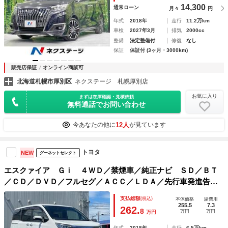
14,300
通常ローン
月々
円
年式
2018年
走行
11.2万km
車検
2027年3月
排気
2000cc
整備
法定整備付
修復
なし
保証
保証付 (3ヶ月・3000km)
販売店保証
オンライン商談可
北海道札幌市厚別区
ネクステージ 札幌厚別店
お気に入り
まずは在庫確認・見積依頼
無料通話でお問い合わせ
12人
今あなたの他に
が見ています
トヨタ
NEW
グーネットセレクト
エスクァイア Ｇｉ ４ＷＤ／禁煙車／純正ナビ ＳＤ／ＢＴ
／ＣＤ／ＤＶＤ／フルセグ／ＡＣＣ／ＬＤＡ／先行車発進告知
／両側パワースライドドア／レザーシート／前席シートヒータ
支払総額
(税込)
本体価格
諸費用
ー／革巻きステアリング／
255.5
7.3
262.
8
万円
万円
万円
年式
2018年
走行
6.5万km