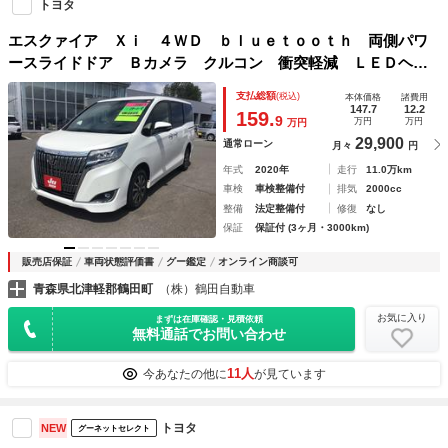
トヨタ
エスクァイア Ｘｉ ４ＷＤ ｂｌｕｅｔｏｏｔｈ 両側パワ
ースライドドア Ｂカメラ クルコン 衝突軽減 ＬＥＤヘッ
ドライト オートマチックハイビーム 衝突安全ボディ リア
支払総額
(税込)
本体価格
諸費用
オートエアコン ＥＴＣ車載器 メモリーナビ 横滑防止
147.7
12.2
159.
9
万円
万円
万円
29,900
通常ローン
月々
円
年式
2020年
走行
11.0万km
車検
車検整備付
排気
2000cc
整備
法定整備付
修復
なし
保証
保証付 (3ヶ月・3000km)
販売店保証
車両状態評価書
グー鑑定
オンライン商談可
青森県北津軽郡鶴田町
（株）鶴田自動車
お気に入り
まずは在庫確認・見積依頼
無料通話でお問い合わせ
11人
今あなたの他に
が見ています
トヨタ
NEW
グーネットセレクト