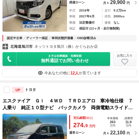
29,900
残価ローン
月々
円
年式
2016年
走行
9.2万km
車検
2027年4月
排気
2000cc
整備
法定整備付
修復
なし
保証
保証付 (12ヶ月・走行無制限)
認定中古車
ディーラー保証
車両状態評価書
OBD診断済み
北海道旭川市
ネッツトヨタ旭川（株）かぐらおか店
お気に入り
まずは在庫確認・見積依頼
無料通話でお問い合わせ
12人
今あなたの他に
が見ています
トヨタ
UP
エスクァイア Ｇｉ ４ＷＤ ＴＲＤエアロ 寒冷地仕様 ７
人乗り 純正１０型ナビ バックカメラ 両側電動スライドド
ア セーフティセンス クルーズコントロール シートヒータ
支払総額
(税込)
本体価格
諸費用
ー オートハイビーム 純正１５インチアルミ ＥＴＣ
263
11.9
274.
9
万円
万円
万円
22,100
通常ローン
月々
円