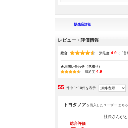
販売店詳細
レビュー・評価情報
4.9
総合
満足度
（「普
★お問い合わせ（見積り）
4.9
満足度
55
件中 1~10件を表示
トヨタノア
を購入したユーザー まち
社長さんがと
総合評価