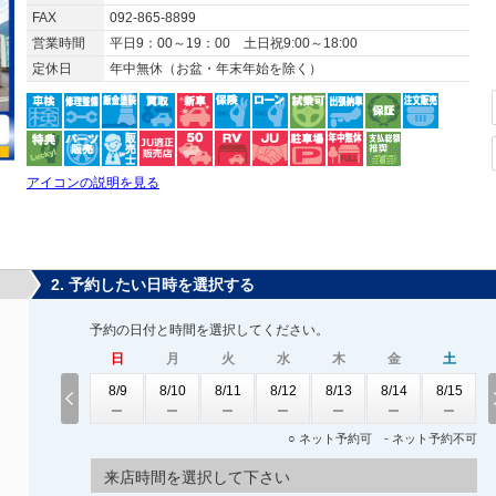
FAX
092-865-8899
営業時間
平日9：00～19：00 土日祝9:00～18:00
定休日
年中無休（お盆・年末年始を除く）
アイコンの説明を見る
2. 予約したい日時を選択する
予約の日付と時間を選択してください。
日
月
火
水
木
金
土
8/9
8/10
8/11
8/12
8/13
8/14
8/15
○ ネット予約可 - ネット予約不可
来店時間を選択して下さい