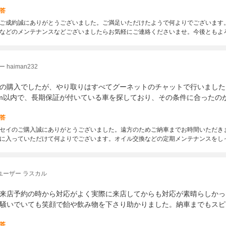
答
ご成約誠にありがとうございました。ご満足いただけたようで何よりでございます
などのメンテナンスなどございましたらお気軽にご連絡くださいませ。今後ともよ
haiman232
の購入でしたが、やり取りはすべてグーネットのチャットで行いました
km以内で、長期保証が付いている車を探しており、その条件に合ったの
答
セイのご購入誠にありがとうございました。遠方のためご納車までお時間いただき
に入っていただけて何よりでございます。オイル交換などの定期メンテナンスをし
ユーザー ラスカル
来店予約の時から対応がよく実際に来店してからも対応が素晴らしかっ
騒いでいても笑顔で飴や飲み物を下さり助かりました。納車までもスピ
答