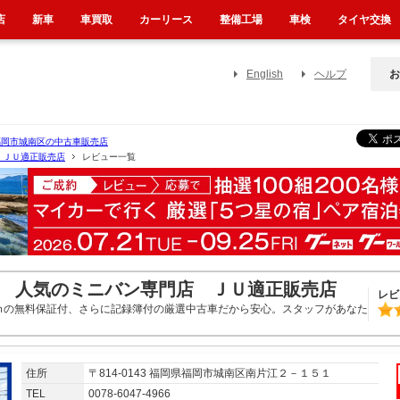
店
新車
車買取
カーリース
整備工場
車検
タイヤ交換
English
ヘルプ
お
福岡市城南区の中古車販売店
 ＪＵ適正販売店
レビュー一覧
 人気のミニバン専門店 ＪＵ適正販売店
レビ
ｍの無料保証付、さらに記録簿付の厳選中古車だから安心。スタッフがあなた
住所
〒814-0143 福岡県福岡市城南区南片江２－１５１
TEL
0078-6047-4966