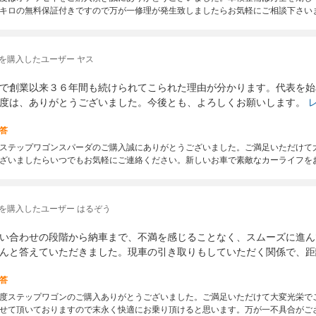
キロの無料保証付きですので万が一修理が発生致しましたらお気軽にご相談下さい
を購入したユーザー ヤス
で創業以来３６年間も続けられてこられた理由が分かります。代表を始
度は、ありがとうございました。今後とも、よろしくお願いします。
答
ステップワゴンスパーダのご購入誠にありがとうございました。ご満足いただけて
ざいましたらいつでもお気軽にご連絡ください。新しいお車で素敵なカーライフを
を購入したユーザー はるぞう
い合わせの段階から納車まで、不満を感じることなく、スムーズに進ん
んと答えていただきました。現車の引き取りもしていただく関係で、距
答
度ステップワゴンのご購入ありがとうございました。ご満足いただけて大変光栄で
せて頂いておりますので末永く快適にお乗り頂けると思います。万が一不具合がご