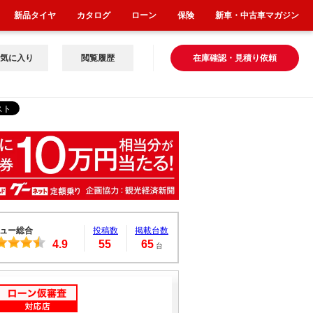
新品タイヤ
カタログ
ローン
保険
新車・中古車マガジン
気に入り
閲覧履歴
在庫確認・見積り依頼
ュー総合
投稿数
掲載台数
4.9
55
65
台