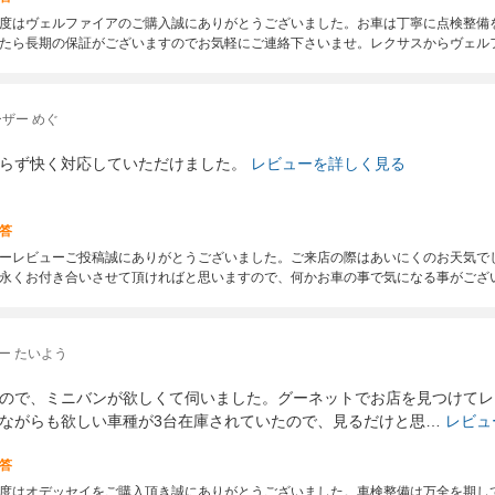
度はヴェルファイアのご購入誠にありがとうございました。お車は丁寧に点検整備
たら長期の保証がございますのでお気軽にご連絡下さいませ。レクサスからヴェル
ザー めぐ
らず快く対応していただけました。
レビューを詳しく見る
答
ーレビューご投稿誠にありがとうございました。ご来店の際はあいにくのお天気で
永くお付き合いさせて頂ければと思いますので、何かお車の事で気になる事がござ
ー たいよう
ので、ミニバンが欲しくて伺いました。グーネットでお店を見つけてレ
ながらも欲しい車種が3台在庫されていたので、見るだけと思…
レビュ
答
度はオデッセイをご購入頂き誠にありがとうございました。車検整備は万全を期し