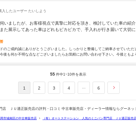
購入したユーザー たいしよう
伺いましたが、お客様視点で真摯に対応を頂き、検討していた車の紹介
また展示してあった車はどれもピカピカで、手入れが行き届いて大切に
答
ドのご成約誠にありがとうございました。しっかりと整備してご納車させていただ
今後も何か不明な点などございましたらお気軽にお問い合わせ下さい。今後ともよ
55
件中
1~10
件を表示
...
1
2
3
4
6
門店 ＪＵ適正販売店の評判・口コミ 中古車販売店・ディーラー情報ならグーネッ
福岡市城南区の中古車販売店
（有）オートステーション 人気のミニバン専門店 ＪＵ適正販売