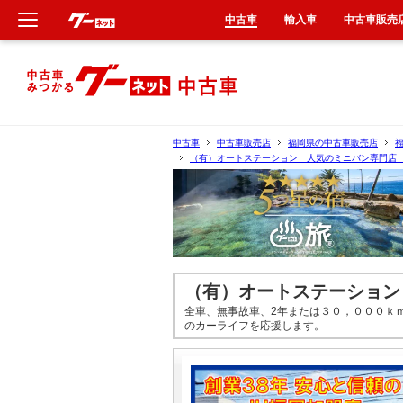
中古車
輸入車
中古車販売
新車
中古車
中古車
中古車販売店
福岡県の中古車販売店
（有）オートステーション 人気のミニバン専門店
輸入車
クルマ買取
カーリース
（有）オートステーション
タイヤ交換
全車、無事故車、2年または３０，０００ｋ
のカーライフを応援します。
整備工場
車検