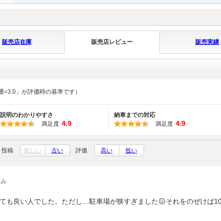
販売店在庫
販売店レビュー
販売実績
通=3.0」が評価時の基準です）
説明のわかりやすさ
納車までの対応
4.9
4.9
満足度
満足度
投稿
新しい
古い
評価
高い
低い
ゃみ
ても良い人でした。ただし…駐車場が狭すぎました😖それをのぜけば10