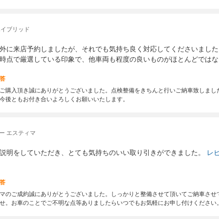
ハイブリッド
外に来店予約しましたが、それでも気持ち良く対応してくださいました
時点で厳選している印象で、他車両も程度の良いものがほとんどではな
答
ご購入頂き誠にありがとうございました。点検整備をきちんと行いご納車致しまし
今後ともお付き合いよろしくお願いいたします。
ー エスティマ
説明をしていただき、とても気持ちのいい取り引きができました。
レ
答
マのご成約誠にありがとうございました。しっかりと整備させて頂いてご納車させ
せ。お車のことでご不明な点等ありましたらいつでもお気軽にお申し付けください