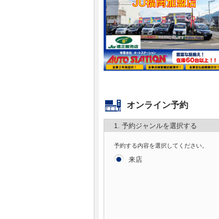
マガジン
車カタログ
自動車ローン
保険
オンライン予約
レビュー
1. 予約ジャンルを選択する
価格相場
予約する内容を選択してください。
来店
教習所
用語集