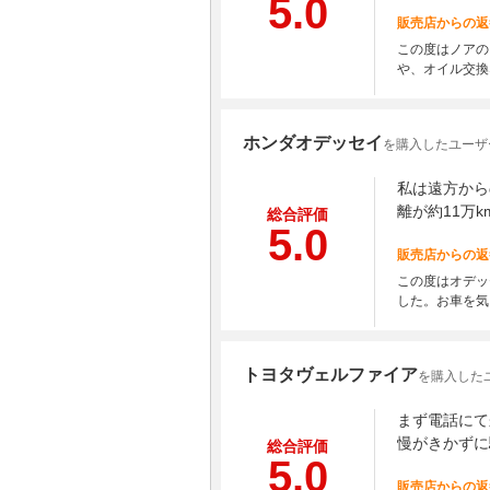
5.0
販売店からの返
この度はノアの
や、オイル交換
ホンダオデッセイ
を購入したユーザー 
私は遠方から
離が約11万
総合評価
5.0
販売店からの返
この度はオデッ
した。お車を気
トヨタヴェルファイア
を購入した
まず電話にて
慢がきかずに
総合評価
5.0
販売店からの返